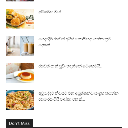
පූරී සමඟ බාජී
ගෙදරදීම රසවත් අයිස් කොෆී හදා ගන්න ක්‍රම
දෙකක්
රසවත් පාන් පුඩිං හදන්නේ මෙහෙමයි..
අවුරුද්දට නිවසට එන අමුත්තන්ට සංග්‍රහ කරන්න
රසම රස චීසි පාස්තා එකක්...
Don't Miss