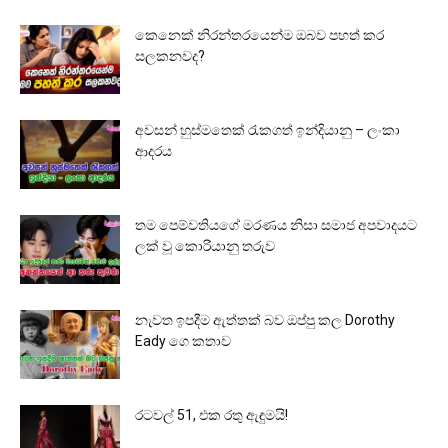
කෙනෙක් නිරන්තරයෙන්ම ඔබව පහත් කර
සලකනවද?
අවසන් හුස්මතෙක් රැකගත් ඉන්දියානු – ලංකා
ආදරය
තම පෙම්වතියගේ මරණය නිසා සමාජ අපවාදයට
ලක් වූ කොරියානු තරුව
නැවත ඉපදීම ඇත්තක් බව ඔප්පු කල Dorothy
Eady ගෙ කතාව
රටවල් 51, එක රතු ඇඳුමයි!