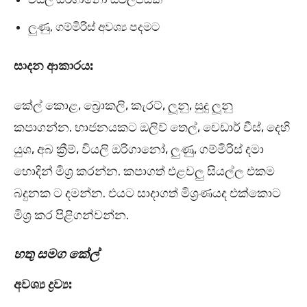
ලුණු, ගම්මිරිස් අවශ්‍ය පදමට
සාදන ආකාරය:
කේල් කොළ, බ්‍රොකලි, කැරට්, ලූනු, සුදු ලූනු
කපාගන්න. භාජනයකට ඔලිව් තෙල්, චෙඩාර් චීස්, දෙහි
යුශ, අබ ක්‍රීම්, වියලි ඔරිගානෝ, ලුණු, ගම්මිරිස් දමා
හොදින් මිශ්‍ර කරන්න. කපාගත් එළවලු සියල්ල එකම
බදුනක ට දමන්න. එයට සාදාගත් මිශ්‍රණයද එක්කොට
මිශ්‍ර කර පිළිගන්වන්න.
හතු සමග කේල්
අවශ්‍ය ද්‍රව්‍ය: