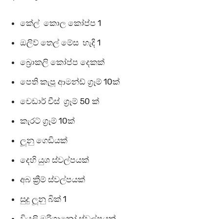
කේල් කොල කෝප්ප 1
ඔලිව් තෙල් මේස හැදි 1
බ්‍රොකලි කෝප්ප දෙකක්
පෙති කැපූ ආමන්ඩ් ග්‍රෑම් 10ක්
චෙඩාර් චීස් ග්‍රෑම් 50 ක්
කැරට් ග්‍රෑම් 10ක්
ලූනු ගෙඩියක්
දෙහි යුශ ස්වල්පයක්
අබ ක්‍රීම් ස්වල්පයක්
සුදු ලූනු බික් 1
වියලි ඔරිගානෝ ස්වල්පයක්