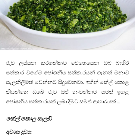
රුව ලස්සන කරගන්නට වෙහෙසෙන ඔබ බාහිර
සත්කාර වගේම පෝශනීය සත්කාරයන් ගැනත් මනාව
සැලකිලිමත් වෙන්නට සිදුවෙනවා. ඉතින් කේල් කොළ
කියන්නෙ ඔබේ රුව ඔප් නංවන්නට සමත් ඉහළ
පෝෂනීය සත්කාරයක් ලබා දීමට සමත් ආහාරයක් …
කේල් කොල සැලඩ්
අවශ්‍ය ද්‍රව්‍ය: