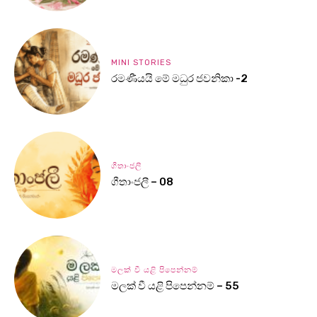
MINI STORIES
රමණීයයි මේ මධුර ජවනිකා -2
ගීතාංජලී
ගීතාංජලී – 08
මලක් වී යළි පිපෙන්නම්
මලක් වී යළි පිපෙන්නම් – 55