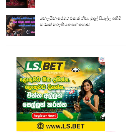
ඔන්ලයින් පේමට් එකක් නිසා මුදල් සියල්ල අහිමි
කරගත් තරුණියකගේ කතාව