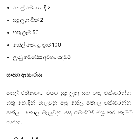
තෙල් මේස හැදි 2
සුදු ලූනු බික් 2
හතු ග්‍රෑම් 50
කේල් කොළ ග්‍රෑම් 100
ලුණු ගම්මිරිස් අවශ්‍ය පදමට
සාදන ආකාරය:
තෙල් රත්කොට එයට සුදු ලූනු සහ හතු එක්කරන්න.
හතු හොදින් මැලවුනු පසු කේල් කොල එක්කරන්න.
කේල් කොල මැලවුනු පසු ගම්මිරිස් මිශ්‍ර කර කෑමට
ගන්න.