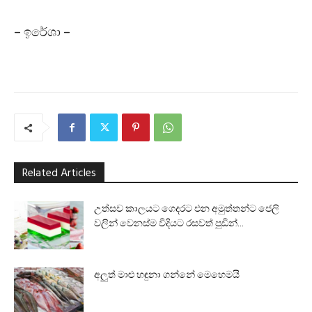
– ඉරේශා –
Related Articles
උත්සව කාලයට ගෙදරට එන අමුත්තන්ට ජෙලි
වලින් වෙනස්ම විදියට රසවත් පුඩින්...
අලුත් මාළු හඳුනා ගන්නේ මෙහෙමයි