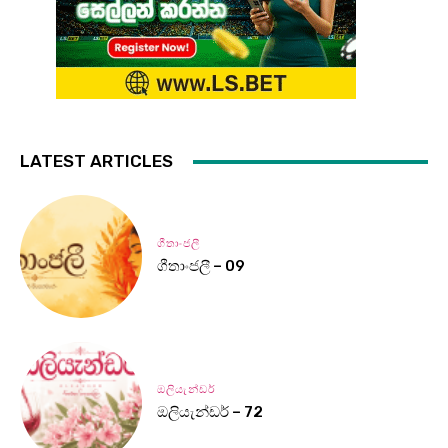
LATEST ARTICLES
ගීතාංජලී
ගීතාංජලී – 09
ඔලියැන්ඩර්
ඔලියැන්ඩර් – 72