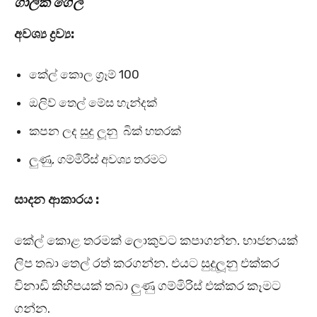
ගාලික් ගේල්
අවශ්‍ය ද්‍රව්‍ය:
කේල් කොල ග්‍රෑම් 100
ඔලිව් තෙල් මේස හැන්දක්
කපන ලද සුදු ලූනු බික් හතරක්
ලුණු, ගම්මිරිස් අවශ්‍ය තරමට
සාදන ආකාරය :
කේල් කොළ තරමක් ලොකුවට කපාගන්න. භාජනයක්
ලිප තබා තෙල් රත් කරගන්න. එයට සුදුලූනු එක්කර
විනාඩි කිහිපයක් තබා ලුණු ගම්මිරිස් එක්කර කෑමට
ගන්න.