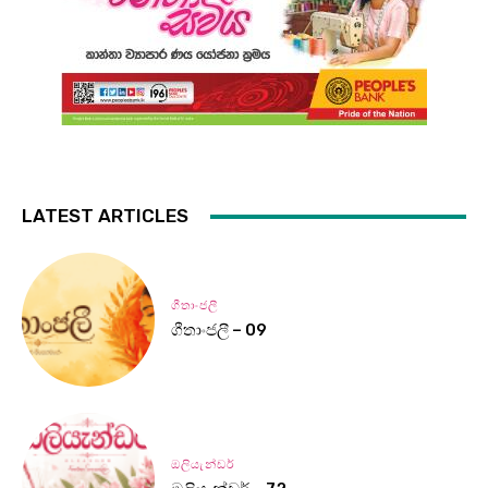
LATEST ARTICLES
ගීතාංජලී
ගීතාංජලී – 09
ඔලියැන්ඩර්