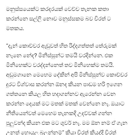
මනුස්සයෙක්ට කරදරයක් වෙච්ච තැනක කතා
කරන්නෙ සල්ලි නොව මනුස්සකම බව චිරත් ට
මතකය.
“දැන් කොච්චර ඇඬුවත් හිත රිද්දගත්තත් තේරුමක්
නෑනෙ නේද? මිනිස්සුන්ට තමයි වරදින්නෙ. එක
මිනිහෙක්ට වරද්දන්නෙත් තව මිනිහෙක්ම තමයි.
අඩුමගානෙ මෙහෙම දේකින් අපි මිනිස්සුන්ව කොච්චර
දුරට විශ්වාස කරන්න ඕනද කියන පාඩම හරි ඉගෙන
ගත්තනෙ කියල හිත හදාගන්නව ඇරෙන්න වෙන
කරන්න දෙයක් මට මතක් මතක් වෙන්නෙ නෑ. ඔයාට
නීතියෙන්වත් මෙහෙම තැනකදි උදව්වක් ගන්න
පුලුවන්ද කියන එක මට ශුවර් නෑ. මම ඕන නම් ඒ ගැන
උනත් හොයල බලන්නම්” කියා චිරත් කියද්දි චිරත්