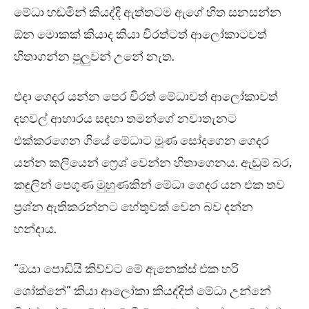
මේධා හඬමින් කියද්දි ඇත්තටම ඇගේ හිත සනසන්න
ඕන මොකක් කියාද කියා චිරත්ටත් ආලෝකාටවත්
හිතාගන්න පුලුවන් උනේ නැත.
එදා ගෙදර යන්න පෙර චිරත් මේධාවත් ආලෝකාවත්
දහවල් ආහාරය සඳහා තමන්ගේ නවාතැනට
එක්කරගෙන ගියේ මේධාට මූණ සෝදගෙන ගෙදර
යන්න කලියෙන් ෆ්‍රෙශ් වෙන්න හිතාගෙනය. ඇඬුම් බර,
කඳුලින් පෙගුණ මුහුණකින් මේධා ගෙදර යන එක තව
ප්‍රශ්න ඇතිකරන්නට හේතුවක් වෙන බව දන්න
හන්දාය.
“ඔයා පොඩියි කිව්වට මේ ඇනෙක්ස් එක හරි
ශෝක්නේ” කියා ආලෝකා කියද්දිත් මේධා උන්නේ