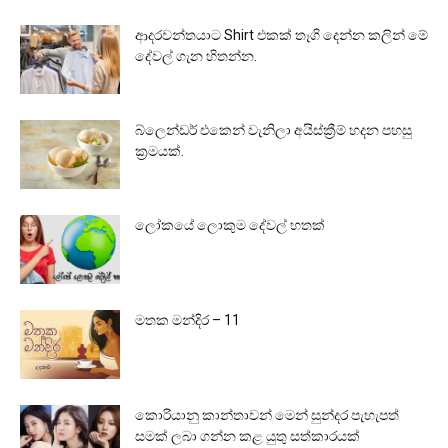
ආදරවන්තයාට Shirt එකක් තෑගි දෙන්න කලින් මේ
දේවල් ගැන හිතන්න.
බ්ලෙන්ඩර් එකෙන් වැනිලා අයිස්ක්‍රීම් හදන පහසු
ක්‍රමයක්.
ලෝකයේ ලොකුම දේවල් හතක්
මතක මන්දිර – 11
කොරියානු කාන්තාවන් මෙන් සුන්දර පැහැපත්
සමක් ලබා ගන්න කළ යුතු සත්කාරයක්