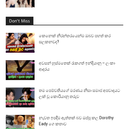
Don't Miss
කෙනෙක් නිරන්තරයෙන්ම ඔබව පහත් කර
සලකනවද?
අවසන් හුස්මතෙක් රැකගත් ඉන්දියානු – ලංකා
ආදරය
තම පෙම්වතියගේ මරණය නිසා සමාජ අපවාදයට
ලක් වූ කොරියානු තරුව
නැවත ඉපදීම ඇත්තක් බව ඔප්පු කල Dorothy
Eady ගෙ කතාව