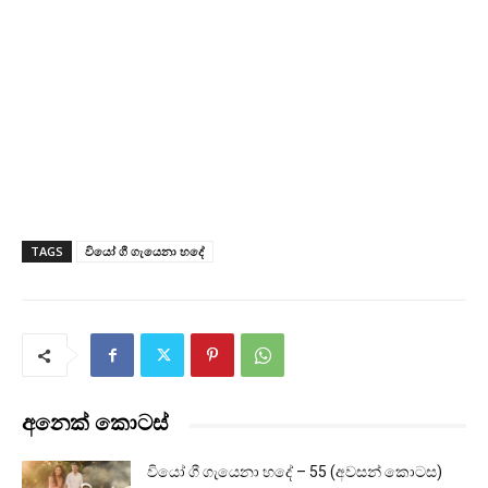
TAGS
වියෝ ගී ගැයෙනා හදේ
අනෙක් කොටස්
වියෝ ගී ගැයෙනා හදේ – 55 (අවසන් කොටස)