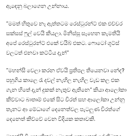
ඇඳෙනු බලාගෙන උන්නාය.
“මමත් හිතුවෙ නෑ ඇත්තටම රෙස්ටුරන්ට් එක එච්චර
සක්සස් ෆුල් වෙයි කියලා. මිනිස්සු සෑහෙන කැමතියි
අපේ රෙස්ටුරන්ට් එකේ වයිබ් එකට. ෆොටෝ ශූට්ස්
වලටත් එනවා කට්ටිය දැන්”
“මහන්සි වෙලා කරන ඒවයි ප්‍රතිපල තියෙනවා නේද?
පහුගිය කාලෙ රෑ දවල් නැහිල නැහිල වැඩ කල එක
ගැන හිතේ දැන් දුකක් නැතුව ඇතිනෙ” කියා ආලෝකා
කිව්වාට බාතෘම් එකේ සිට චිරත් සහ ආලෝකා උන්නු
තැනට ආ මේධාගේ දෙනෙත්වල පැටලුණ චිරත්ගේ
දෙනෙත් කිව්වේ වෙන විදියක කතාවකි.