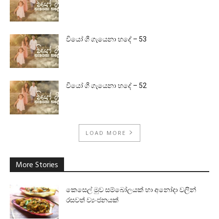
වියෝ ගී ගැයෙනා හදේ – 53
වියෝ ගී ගැයෙනා හදේ – 52
LOAD MORE
More Stories
කෙසෙල් මුව සම්බෝලයක් හා අනෝදා වලින්
රසවත් ව්‍යංජනයක්