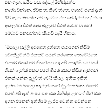
එක ගැන. ඔයිට වඩා දේවල් මිනිස්සුන්ට
නැතිවෙන්නෙ. ජීවිත නැතිවෙන්නෙ. එහෙම එකේ දැන්
ඕව ගැන හිත හිත අපි තැවෙන එක තේරුමක් නෑ” කියා
ආලෝකා චිරත් දෙස බැලුවේ චිරත් මොනවා හෝ
මේධාව සනසන්නට කියාවි යැයි හිතාය.
“ඔයාලා සල්ලි අරගෙන දුන්නෙ එයාගෙන් කිසිම
ඩොකියුමන්ට් එකකට සයින් කරගෙන නෙවෙයිනෙ.
එහෙම එකේ මම හිතන්නෙ නෑ අපි පොලිසියට වගේ
ගියත් බෑන්ක් එකට වගේ ගියත් ඕකට කිසිම ඇක්ශන්
එකක් ගන්න පුලුවන් වෙයි කියල. අනික ඉතින්
ඇත්තටම ඔයාලා කැමැත්තෙන් දීපු එකක්නෙ. එහෙම
එකේ අපි දැන් ආයෙ එක එක මිනිස්සු ලඟට ගිහින් ඕක
අහන එකෙන් අන්තිමේ ලැජ්ජ වෙන්න වෙන්නෙ