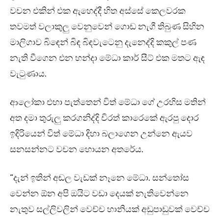
වචන එකින් එක ඇහෙද්දී හිත අස්සේ කෙලවරක
තවමත් වලාකුලු වෙනුවෙන් ගොඩ නැගී තිබුණ සිහින
මාලිගාව බිඳෙන් බිඳ බිඳවැටෙනු දැනෙද්දි කකුල් පණ
නැති වීගෙන එන හන්දා මේධා කාර් සීට් එක මතට ඇඳ
වැටුණාය.
ආලෝකා එහා පැත්තෙන් විත් මේධා ගේ උරහිස මතින්
අත දමා තුරුලු කරගනිද්දි චිරත් කාරෙකේ ඇරපු දොර
ඉදිරියෙන් විත් මේධා දිහා බලාගෙන උන්නෙ ඇයව
සනසන්නට වචන හොයන අතරේය.
“දැන් ඉතින් අඬල වැඩක් නෑනෙ මේධා. සන්තෝස
වෙන්න ඕන අපි ඔයිට වඩා දෙයක් නැතිවෙන්නෙ
නැතුව සල්ලිවලින් වෙච්ච හානියක් අඩුපාඩුවක් වෙච්ච