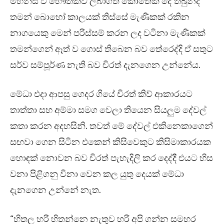
මහන්සි වී භෞතිකව ලබාගත් කොතෙක් දේ තිබුනද
තමන් බොහෝ කාලයක් තිස්සේ මැණිකක් රකින
නාගයෙකු මෙන් පරිස්සම් කරන ලද වටිනා මැණිකක්
තමන්ගෙන් ඈත් ව ගොස් තිබෙන බව තේරෙද්දි ඒ සතුට
සර්ව සම්පූර්ණ නැති බව චිරත් දැනගෙන උන්නේය.
මේධා එදා ආපසු ගෙදර ගියේ චිරත් කිව් ආකාරයට
තාත්තා සහ අම්මා සමග වෙලා තියෙන සියලුම දේවල්
කතා කරන අදහසිනි. තවත් මේ දේවල් එකිනෙකාගෙන්
සඟවා ගෙන සිටින එකෙන් කිසිවෙකුට කිසිමාකාරයක
හොඳක් නොවන බව චිරත් පැහැදිලි කර දෙද්දී එයට හිස
වනා පිළිගනු විනා වෙන කල යුතු දෙයක් මේධා
දැනගෙන උන්නේ නැත.
“හිතල හරි හිතන්නෙ නැතුව හරි අපි ගන්න සමහර