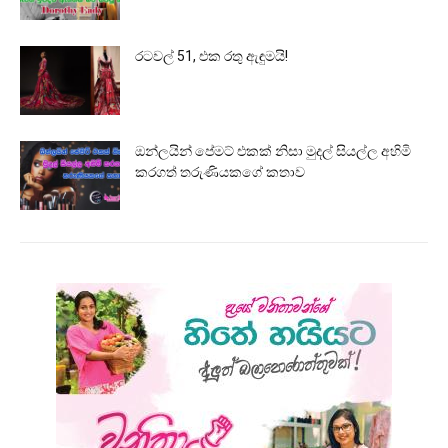
රටවල් 51, එක රතු ඇඳුමයි!
ඔන්ලයින් පේමට් එකක් නිසා මුදල් සියල්ල අහිමි
කරගත් තරුණියකගේ කතාව