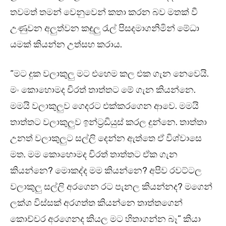
තවමත් තමන් වෙනුවෙන් කතා කරන බව මතක් වී
උණුවන අලුත්වන කඳුලු රැල් පිසදමාගනිමින් මේධා
යමක් කියන්න උත්සහ කරාය.
“මට දුක වලාකුලු මට එහෙම කල එක ගැන නෙවෙයි.
මං කොහොමද චිරත් තාත්තට මේ ගැන කියන්නෙ.
මමයි වලාකුලුව ගෙදරට එක්කරගෙන ආවෙ. මමයි
තාත්තට වලාකුලුව ඉන්ට්‍රඩියුස් කරල දුන්නෙ. තාත්තා
උනත් වලාකුලුට සල්ලි දෙන්න ඇත්තෙ ඒ විශ්වාසෙ
මත. මම කොහොමද චිරත් තාත්තට ඒක ගැන
කියන්නෙ? මොකද්ද මම කියන්නෙ? අපිව රවට්ටල
වලාකුලු සල්ලි අරගෙන රට පැනල කියන්නද? මගෙන්
ලක්ශ විස්සක් අරගත්ත කියන්නෙ තාත්තගෙන්
කොච්චර අරගෙනද කියල මට හිතාගන්න බෑ” කියා