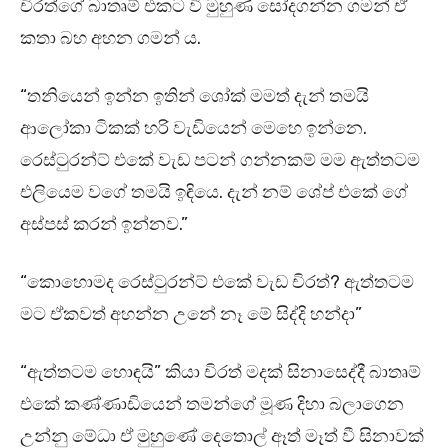
චිරත්ගේ බාතෘම් එකට වී මුහුණ සෝදගන්න ගමන් ඒ
කතා බහ අහන ගමන් ය.
“තනියෙන් ඉන්න ඉතින් ශෝක් මමත් දැන් තමයි
ආලෝකා ටිකක් හරි වැඩියෙන් මෙහෙ ඉන්නෙ.
රෙස්ටුරන්ට් එකේ වැඩ පටන් ගන්නකම් මම ඇත්තටම
එලියෙම වගේ තමයි ඉඳියෙ. දැන් නම් ශේප් එකේ ගේ
අස්පස් කරන් ඉන්නව.”
“කොහොමද රෙස්ටුරන්ට් එකේ වැඩ චිරත්? ඇත්තටම
මට ඒකවත් අහන්න උනේ නෑ මේ සිද්දි හන්දා”
“ඇත්තටම හොඳයි” කියා චිරත් මදක් සිනාසෙද්දී බාතෘම්
එකේ කණ්ණාඩියෙන් තමන්ගේ මූණ දිහා බලාගෙන
උන්නු මේධා ඒ මුහුණේ දෙතොල් ඈත් මෑත් වී සිනාවක්