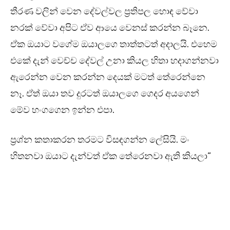
තීරණ වලින් වෙන දේවල්වල ප්‍රතිපල හොඳ වේවා
නරක් වේවා අපිට ඒව ආයෙ වෙනස් කරන්න බෑනෙ.
ඒක ඔයාට වගේම ඔයාලගෙ තාත්තටත් අදාලයි. එහෙම
එකේ දැන් වෙච්ච දේවල් උනා කියල හිතා හදාගන්නවා
ඇරෙන්න වෙන කරන්න දෙයක් මටත් තේරෙන්නෙ
නෑ. ඒත් ඔයා තව දුරටත් ඔයාලගෙ ගෙදර අයගෙන්
මේව හංගගෙන ඉන්න එපා.
ප්‍රශ්න කතාකරන තරමට විසඳගන්න ලේසියි. මං
හිතනවා ඔයාට දැන්වත් ඒක තේරෙනවා ඇති කියලා”