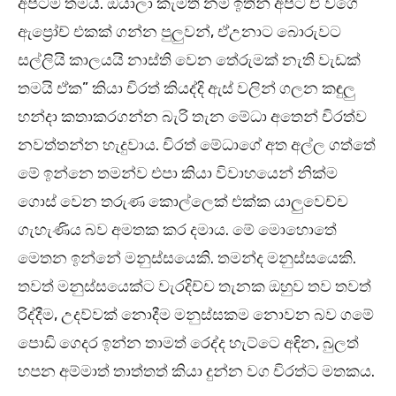
අපිටම තමයි. ඔයාලා කැමති නම් ඉතින් අපිට ඒ වගේ
ඇප්‍රෝච් එකක් ගන්න පුලුවන්, ඒඋනාට බොරුවට
සල්ලියි කාලයයි නාස්ති වෙන තේරුමක් නැති වැඩක්
තමයි ඒක” කියා චිරත් කියද්දි ඇස් වලින් ගලන කඳුලු
හන්දා කතාකරගන්න බැරි තැන මේධා අතෙන් චිරත්ව
නවත්තන්න හැදුවාය. චිරත් මේධාගේ අත අල්ල ගත්තේ
මේ ඉන්නෙ තමන්ව එපා කියා විවාහයෙන් නික්ම
ගොස් වෙන තරුණ කොල්ලෙක් එක්ක යාලුවෙච්ච
ගැහැණිය බව අමතක කර දමාය. මේ මොහොතේ
මෙතන ඉන්නේ මනුස්සයෙකි. තමන්ද මනුස්සයෙකි.
තවත් මනුස්සයෙක්ට වැරදිච්ච තැනක ඔහුව තව තවත්
රිද්දීම, උදව්වක් නොදීම මනුස්සකම නොවන බව ගමේ
පොඩි ගෙදර ඉන්න තාමත් රෙද්ද හැට්ටෙ අඳින, බුලත්
හපන අම්මාත් තාත්තත් කියා දුන්න වග චිරත්ට මතකය.