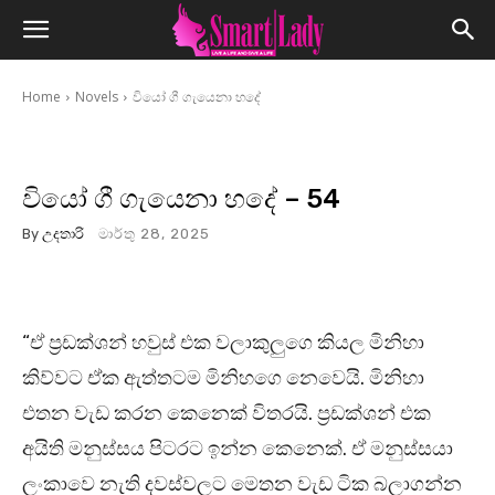
Home
Novels
වියෝ ගී ගැයෙනා හදේ
වියෝ ගී ගැයෙනා හදේ – 54
By
උදතාරි
මාර්තු 28, 2025
“ඒ ප්‍රඩක්ශන් හවුස් එක වලාකුලුගෙ කියල මිනිහා
කිව්වට ඒක ඇත්තටම මිනිහගෙ නෙවෙයි. මිනිහා
එතන වැඩ කරන කෙනෙක් විතරයි. ප්‍රඩක්ශන් එක
අයිති මනුස්සය පිටරට ඉන්න කෙනෙක්. ඒ මනුස්සයා
ලංකාවෙ නැති දවස්වලට මෙතන වැඩ ටික බලාගන්න