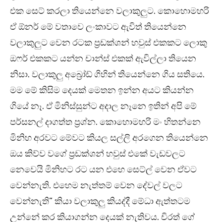
එක සෙට් කරලා තියෙන්නෙ වලාකුලුට. කොහොමහරි
ඒ ඕනර් මේ වතාවෙ ලංකාවට ඇවිත් තියෙන්නෙ
වලාකුලුට වෙන රටක ප්‍රඩක්ශන් හවුස් එකකට ලොකු
ඔෆර් එකකට යන්න චාන්ස් එකක් ඇවිල්ලා තියෙන
නිසා. වලාකුලු අබ්‍රෝඩ් ගිහින් තියෙන්නෙ ගිය සතියෙ.
මම මේ කිසිම දෙයක් මෙතන ඉන්න අයට කියන්න
ගියේ නෑ. ඒ මිනිස්සුන්ට අදාල නෑනෙ ඉතින් අපි මේ
පර්සනල් දාගත්ත ප්‍රශ්න. කොහොමහරි මං හිතන්නෙ
මිනිහ අරවට මේවට කියල සල්ලි අරගෙන තියෙන්නෙ
ඔය කිව්ව වගේ ප්‍රඩක්ශන් හවුස් එකේ වැඩවලට
නෙවෙයි මිනිහට රට යන එහෙ සෙට්ල් වෙන ඒවට
වෙන්නැති. එහෙම නැත්තම් වෙන දේවල් වලට
වෙන්නැති” කියා වලාකුලු කියද්දී මේධා ඇත්තටම
උන්නේ කර කියාගන්න දෙයක් නැතිවය. චිරත් ගේ