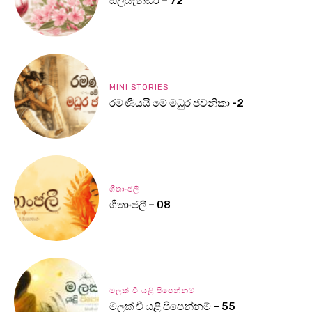
ඔලියැන්ඩර් – 72
MINI STORIES
රමණීයයි මේ මධුර ජවනිකා -2
ගීතාංජලී
ගීතාංජලී – 08
මලක් වී යළි පිපෙන්නම්
මලක් වී යළි පිපෙන්නම් – 55