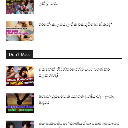
ලක් වූ රූප...
ගර්භනී කාලයේ ලිංගික එකතුවීම් හානිකරද?
Don't Miss
කෙනෙක් නිරන්තරයෙන්ම ඔබව පහත් කර
සලකනවද?
අවසන් හුස්මතෙක් රැකගත් ඉන්දියානු – ලංකා
ආදරය
තම පෙම්වතියගේ මරණය නිසා සමාජ අපවාදයට