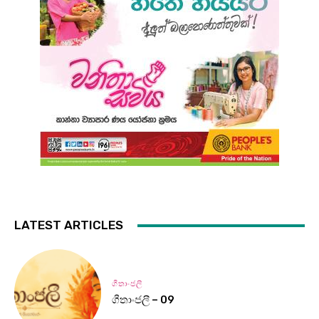
LATEST ARTICLES
ගීතාංජලී
ගීතාංජලී – 09