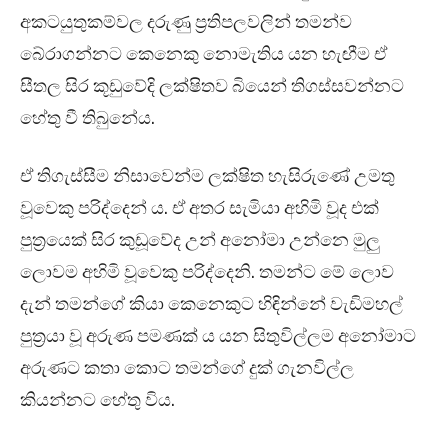
අකටයුතුකම්වල දරුණු ප්‍රතිපලවලින් තමන්ව
බේරාගන්නට කෙනෙකු නොමැතිය යන හැඟීම ඒ
සීතල සිර කූඩුවේදි ලක්ෂිතව බියෙන් තිගස්සවන්නට
හේතු වී තිබුනේය.
ඒ තිගැස්සීම නිසාවෙන්ම ලක්ෂිත හැසිරුණේ උමතු
වූවෙකු පරිද්දෙන් ය. ඒ අතර සැමියා අහිමි වූද එක්
පුත්‍රයෙක් සිර කුඩූවේද උන් අනෝමා උන්නෙ මුලු
ලොවම අහිමි වූවෙකු පරිද්දෙනි. තමන්ට මේ ලොව
දැන් තමන්ගේ කියා කෙනෙකුට හිඳින්නේ වැඩිමහල්
පුත්‍රයා වූ අරුණ පමණක්‍ ය යන සිතුවිල්ලම අනෝමාට
අරුණට කතා කොට තමන්ගේ දුක් ගැනවිල්ල
කියන්නට හේතු විය.