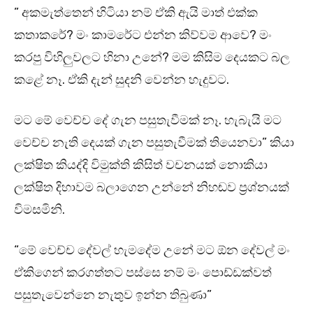
” අකමැත්තෙන් හිටියා නම් ඒකි ඇයි මාත් එක්ක
කතාකරේ? මං කාමරේට එන්න කිව්වම ආවෙ? මං
කරපු විහිලුවලට හිනා උනේ? මම කිසිම දෙයකට බල
කළේ නෑ. ඒකි දැන් සුදනි වෙන්න හැදුවට.
මට මේ වෙච්ච දේ ගැන පසුතැවීමක් නෑ. හැබැයි මට
වෙච්ච නැති දෙයක් ගැන පසුතැවීමක් තියෙනවා” කියා
ලක්ෂිත කියද්දි විමුක්ති කිසිත් වචනයක් නොකියා
ලක්ෂිත දිහාවම බලාගෙන උන්නේ නිහඬව ප්‍රශ්නයක්
විමසමිනි.
“මේ වෙච්ච දේවල් හැමදේම උනේ මට ඕන දේවල් මං
ඒකිගෙන් කරගත්තට පස්සෙ නම් මං පොඩ්ඩක්වත්
පසුතැවෙන්නෙ නැතුව ඉන්න තිබුණා”