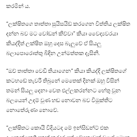
කරමින් ය.
“ලක්ෂිතගෙ තාත්තා සුයිසයිඩ් කරගෙන විත්තිය ලක්ෂිත
දන්න බව මට වෝඩන් කිව්වා” කියා වෛද්‍යවරයා
කියද්දිත් ලක්ෂිත ඔහු දෙස බැලුවේ ඒ සියලු
බලාපොරොත්තු බිඳින උන්මත්තක දෑසිනි.
“ඔව් තාත්තා වෙඩි තියාගෙන” කියා කියද්දි ලක්ෂිතගේ
කටහඬේ තැවරී තිබුනේ මෙතෙක් දිනක් ඔහු විසින්
තමන් සියලු දෙනා වෙත එල්ලකරන්නට හේතු වුන
බලයෙන් උදම් වුණ හඬ නොවන බව විමුක්තිට
නොතේරුණා නොවේ.
“ලක්ෂිතට කොයි විදියටද මේ ඉන්සිඩන්ට් එක