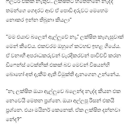
ෆිල්ටර් එකක් නැතුව.. ලක්ෂිතට හිතෙන්නෙ නැද්ද
තමන්ගෙ ගෙදරට ආව ඒ පොඩි දරුවට මෙහෙම
නොකර ඉන්න තිබුනා කියලා”
“මම එයාව බලෙන් ඇල්ලුවේ නෑ,” ලක්ෂිත කෑගැසුවාක්
මෙන් කීවේය. එකවරම ඔහුගේ කටහඬ ඉහළ ගියේය.
ඒ වනාහී අපරාධකරුවන් වැරදිකරවන් පාවිච්චි කරන
ඩිෆෙන්ස් ටෙක්නික් එකක් බව මෙවන් විෂයන්හි
බොහෝ අත් දැකීම් ඇති විමුක්ති දැනගෙන උන්නේය.
“නෑ ලක්ෂිත ඔයා ඇල්ලුවෙ බලෙන්ද නැද්ද කියන එක
නෙවෙයි මෙතන ප්‍රශ්නෙ. ඔයා අල්ලපු රීසන් එකයි
ප්‍රශ්නෙ. එයා මයිනර් කෙනෙක්. ඒක ලක්ෂිත දන්නවා
නේද?”