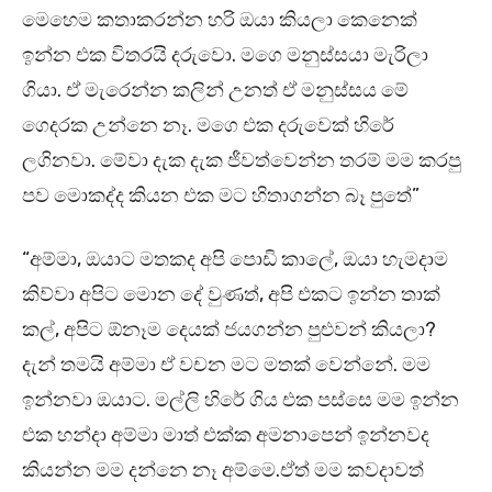
මෙහෙම කතාකරන්න හරි ඔයා කියලා කෙනෙක්
ඉන්න එක විතරයි දරුවො. මගෙ මනුස්සයා මැරිලා
ගියා. ඒ මැරෙන්න කලින් උනත් ඒ මනුස්සය මේ
ගෙදරක උන්නෙ නෑ. මගෙ එක දරුවෙක් හිරේ
ලගිනවා. මේවා දැක දැක ජීවත්වෙන්න තරම් මම කරපු
පව මොකද්ද කියන එක මට හිතාගන්න බෑ පුතේ”
“අම්මා, ඔයාට මතකද අපි පොඩි කාලේ, ඔයා හැමදාම
කිව්වා අපිට මොන දේ වුණත්, අපි එකට ඉන්න තාක්
කල්, අපිට ඕනෑම දෙයක් ජයගන්න පුළුවන් කියලා?
දැන් තමයි අම්මා ඒ වචන මට මතක් වෙන්නේ. මම
ඉන්නවා ඔයාට. මල්ලි හිරේ ගිය එක පස්සෙ මම ඉන්න
එක හන්දා අම්මා මාත් එක්ක අමනාපෙන් ඉන්නවද
කියන්න මම දන්නෙ නෑ අම්මෙ.ඒත් මම කවදාවත්