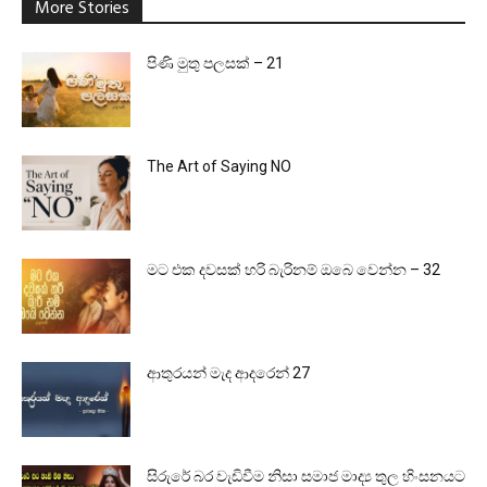
More Stories
පිණි මුතු පලසක් – 21
The Art of Saying NO
මට එක දවසක් හරි බැරිනම් ඔබෙ වෙන්න – 32
ආතුරයන් මැද ආදරෙන් 27
සිරුරේ බර වැඩිවීම නිසා සමාජ මාද්‍ය තුල හිංසනයට