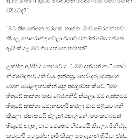
දැනෙන්නෙ? දුකක් කරදරයක් වේදනාවක් වගේ මොන
විදියටද?”
“මට තියෙන්නෙ තරහක්. තාත්තා මාව බේරගන්නවා
කියල පොරොන්දු වෙලා එයාව විතරක් බේරගත්තෙ
ඇයි කියල මට තියෙන්නෙ තරහක්”
ලක්ෂිත ඇසිපිය හෙළුවේය. “…මම දන්නේ නෑ.” කෙටි
නිශ්ශබ්දතාවයක් විය. ඉන්පසු, පොඩි දරුවෙකුගේ
මෙන් බොළඳ හඬකින් ඔහු තවදුරටත් කීවේ, “මම
හිතුවේ තාත්තා මාව බේරගනීවි කියලා. මම ඇත්තටම
හිතුවේ තාත්තා මොනවහරි කරලා මාව එළියට ගනී
කියලා. ඒක තමයි ප්ලැන් එක උනේ. මම කවදාවත්
හිතුවේ නැහැ මාව මෙහෙම හිරවෙයි කියලා. මිනිස්සු
කවදහරි මට ප්‍රශ්න දාවි කියල මම දැනන් හිටියා ඒත්…