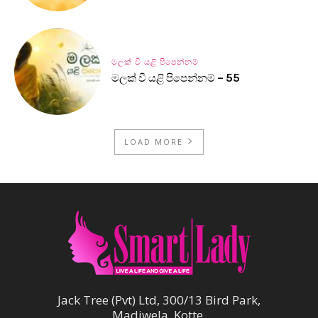
මලක් වී යළි පිපෙන්නම්
මලක් වී යළි පිපෙන්නම් – 55
LOAD MORE
Jack Tree (Pvt) Ltd, 300/13 Bird Park,
Madiwela, Kotte.