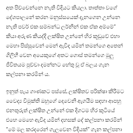
අත පිච්චෙන්නෙ නැති විදියට කියලා. තාත්තා වගේ
දේශපාලනේ කරන මනුස්සයෙක් දැනගෙන උන්නෙ
නැති පවර් එක සම්බන්ධ ලර්නින් එක ඒක අම්මේ”
කියා අරුණ කියද්දි ලක්ෂිත උන්නේ හිර කූඩුවේ එහා
මෙහා පිස්සුවෙන් මෙන් ඇවිද යමින් තමන්ගෙ අතෙන්
ගිලිහී වෙන අයෙකුගේ අතට ගොස් තමන්ගෙ මුලු
ජීවිතයම පුච්චා දමන්නට හේතු වූ ඒ බලය ගැන
කල්පනා කරමින් ය.
ඉනුත් පැය ගාණකට පස්සේ, ලක්ෂිතව පරික්ෂා කිරීමට
වෛද්‍ය විමුක්ති ඔහුගේ දෙවෙනි ඇගයීම සඳහා ආපහු
එනතුරුත් ලක්ෂිත උන්නේ එක දිගටම හිර කුටියේ
එහෙ මෙහෙ ඇවිද යමින් දහසක් දේ කල්පනා කරමින්
“මේ මල කරදරෙන් ගැලවෙන විදියක්” ගැන කල්පනා