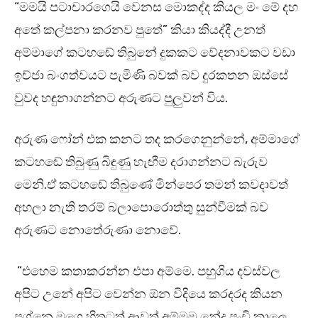
“මමයි පටාචාරගෙයි වෙනස මොකද්ද කියල මං මේ දහ
අතේ කල්පනා කරනව පුතේ” කියා කියද්දී උනත්
අම්මාගේ කටහඬේ තිබුනේ දුකකට වේදනාවකට වඩා
ඉච්ජා බංගත්වයට පැමිණි බවක් බව දුරකතන ඔස්සේ
වුවද හඳුනාගන්නට අරුණට පුලුවන් විය.
අරුණ ෆෝන් එක කනට තද කරගෙනුන්නේ, අම්මාගේ
කටහඬේ තිබුණු බිඳුණු හැඟීම දරාගන්නට බැරුව
මෙනි.ඒ කටහඬේ තිබුණේ මින්පෙර තමන් කවදාවත්
අහලා නැති තරම් බලාපොරොත්තු සුන්වීමක් බව
අරුණට නොතේරුණා නොවේ.
“එහෙම කතාකරන්න එපා අම්මෙ. පහුගිය දවස්වල
අපිට උනේ අපිට වෙන්න ඕන විදියෙ කරදරද කියන
ප්‍රශ්නෙ මගෙ හිතටත් ආවත් අම්මම නේද පුංචි කාලෙ