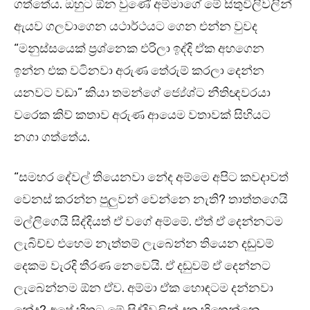
ගත්තේය. ඔහුට ඕන වුණේ අම්මාගේ මේ සිතුවිලිවලින්
ඇයව ගලවාගෙන යථාර්ථයට ගෙන එන්න වුවද
“මනුස්සයෙක් ප්‍රශ්නෙක එරිලා ඉද්දි ඒක අහගෙන
ඉන්න එක වටිනවා අරුණ තේරුම් කරලා දෙන්න
යනවට වඩා” කියා තමන්ගේ ජ්‍යේශ්ට නීතිඥවරයා
වරෙක කිව් කතාව අරුණ ආයෙම වතාවක් සිහියට
නගා ගත්තේය.
“සමහර දේවල් තියෙනවා නේද අම්මෙ අපිට කවදාවත්
වෙනස් කරන්න පුලුවන් වෙන්නෙ නැති? තාත්තගෙයි
මල්ලිගෙයි සිද්දියත් ඒ වගේ අම්මේ. ඒත් ඒ දෙන්නටම
ලැබිච්ච එහෙම නැත්තම් ලැබෙන්න තියෙන දඬුවම්
දෙකම වැරදි තීරණ නෙවෙයි. ඒ දඬුවම් ඒ දෙන්නට
ලැබෙන්නම ඕන ඒව. අම්මා ඒක හොඳටම දන්නවා