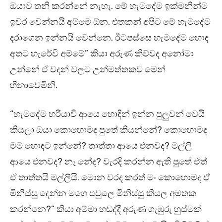
ඔයාව තනි කරන්නේ නැහැ. මේ හැමදේම ඉක්මනින්ම
ඉවර වෙන්නයි අම්මෙ ඕන. එතකන් අපිට මේ හැමදේම
දරාගෙන ඉන්නයි වෙන්නෙ. ඊටපස්සෙ හැමදේම හොඳ
අතට හැරේවි අම්මේ” කියා අරුණ කිව්වද අනෝමා
උන්නේ ඒ වදන් වලට උන්මත්තකව මෙන්
හිනාවෙමිනි.
“හැමදේම හරියාවි ආයෙ හොඳින් ඉන්න පුලුවන් වෙයි
කියලා ඔයා කොහොමද පුතේ කියන්නේ? කොහොමද
මම හොඳට ඉන්නේ? තාත්තා ආයෙ එනවද? මල්ලි
ආයෙ එනවද? නෑ නේද? වැරදි කරන්න ඇති පුතේ ඒත්
ඒ තාත්තයි මල්ලියි. මොන වරද කරත් මං කොහොමද ඒ
මිනිස්සු දෙන්න මගෙ පවුලෙ මිනිස්සු කියල අමතක
කරන්නෙ?” කියා අම්මා හඬද්දී අරුණ ගැඹුරු හුස්මක්