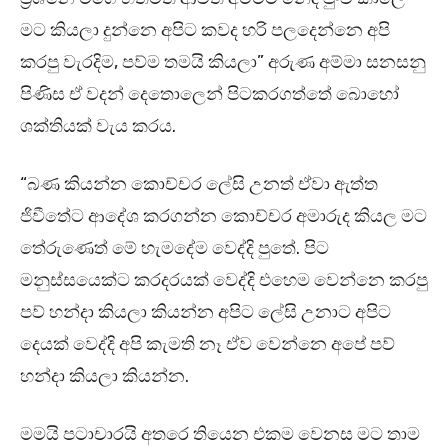
මට කියලා දුන්නෙ අපිට කවද හරි පලදෙන්නෙ අපි
කරපු වැරදිම, පව්ම තමයි කියලා” අරුණ අම්මා සනසනු
පිණිස ඒ වදන් දෙතොලෙන් පිටකරගත්තේ බොහෝ
ශක්තියක් වැය කරය.
“බණ කියන්න කොච්චර ලේසි උනත් ඒවා ඇත්ත
ජිවීතේට ආදේශ කරගන්න කොච්චර අමාරුද කියල මට
තේරුණෙත් මේ හැමදේම වෙද්දි පුතේ. පිට
මනුස්සයෙක්ට කරදරයක් වෙද්දි එහෙම වෙන්නෙ කරපු
පව් හන්දා කියලා කියන්න අපිට ලේසි උනාට අපිට
දෙයක් වෙද්දි අපි කැමති නෑ ඒව වෙන්නෙ අපේ පව්
හන්දා කියලා කියන්න.
මමයි පටාචාරයි අතරෙ තියෙන එකම වෙනස මට තාම