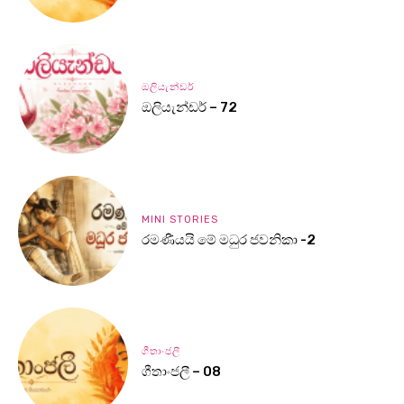
ඔලියැන්ඩර්
ඔලියැන්ඩර් – 72
MINI STORIES
රමණීයයි මේ මධුර ජවනිකා -2
ගීතාංජලී
ගීතාංජලී – 08