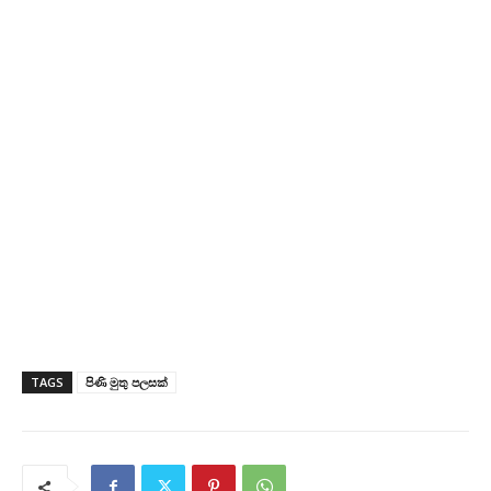
TAGS
පිණි මුතු පලසක්