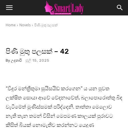
Home
Novels
පිණි මුතු පලසක්
පිණි මුතු පලසක් – 42
By
උදතාරි
ජූලි 15, 2025
“විදුර මන්ත්‍රීතුමා සුයිසයිඩ් කරගෙන” ය යන පුවත
ලක්ෂිත සොයා ආවේ වේදනාවේත්, බලාපොරොත්තු බිඳ
වැටීමේත් මූණිස්සමක් පරිද්දෙනි. තාත්තා මෙලොව
නැති තැන තමන් විසින් මෙපමණ කාලයක් පුරාවට
කිසිත් බියක් නොමැතිව කරන්නට යෙදුණ