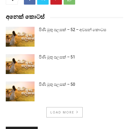
අනෙක් කොටස්
පිණි මුතු පලසක් – 52 – අවසන් කොටස
පිණි මුතු පලසක් – 51
පිණි මුතු පලසක් – 50
LOAD MORE