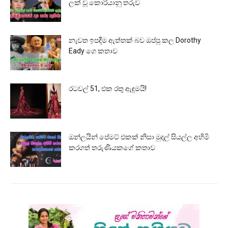
ලක් වූ කොරියානු තරුව
නැවත ඉපදීම ඇත්තක් බව ඔප්පු කල Dorothy
Eady ගෙ කතාව
රටවල් 51, එක රතු ඇඳුමයි!
ඔන්ලයින් පේමට් එකක් නිසා මුදල් සියල්ල අහිමි
කරගත් තරුණියකගේ කතාව