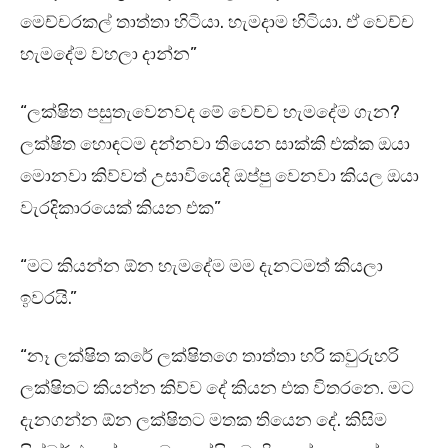
මෙච්චරකල් තාත්තා හිටියා. හැමදාම හිටියා. ඒ වෙච්ච
හැමදේම වහලා දාන්න”
“ලක්ෂිත පසුතැවෙනවද මේ වෙච්ච හැමදේම ගැන?
ලක්ෂිත හොඳටම දන්නවා තියෙන සාක්කි එක්ක ඔයා
මොනවා කිව්වත් උසාවියෙදි ඔප්පු වෙනවා කියල ඔයා
වැරදිකාරයෙක් කියන එක”
“මට කියන්න ඕන හැමදේම මම දැනටමත් කියලා
ඉවරයි.”
“නෑ ලක්ෂිත කරේ ලක්ෂිතගෙ තාත්තා හරි කවුරුහරි
ලක්ෂිතට කියන්න කිව්ව දේ කියන එක විතරනෙ. මට
දැනගන්න ඕන ලක්ෂිතට මතක තියෙන දේ. කිසිම