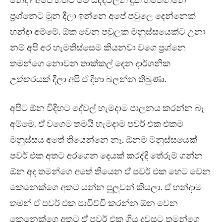
නේද? අපේ හිතට මේ සිද්දිවලින් දුක හිතෙන්නෙ
ප්‍රශ්නෙට මූන දීලා ඉන්නෙ අපේ පවුලෙ දෙන්නෙක්
හන්දා අම්මේ. ඕක වෙන පවුලක මනුස්සයෙක්ට උනා
නම් අපි අර හැමතිස්සෙම කියනවා වගෙ ප්‍රශ්නෙ
තමන්ගෙ නොවන තාක්කල් දෙන දාර්ශනික
උත්තරයක් දීලා අපි ඒ දිහා බලන්න තිබුණා.
අපිට ඕන විදිහට දේවල් හැමදාම පාලනය කරන්න බෑ
අම්මෙ. ඒ වගෙම තමයි හැමදාම පවර් එක එකම
මනුස්සය අතේ තියෙන්නෙ නෑ. ඕනම මනුස්සයෙක්
පවර් එක අතට අරගෙන දෙයක් කරද්දි තේරුම් ගන්න
ඕන අද තමන්ගෙ අතේ තියෙන ඒ පවර් එක හෙට වෙන
කෙනෙක්ගෙ අතට යන්න පුලුවන් කියලා. ඒ හන්දාම
තමන් ඒ පවර් එක පාවිච්චි කරන්න ඕන වෙන
කෙනෙක්ගෙ අතට ඒ පවර් එක ගිය දවසට තමන්ගෙ