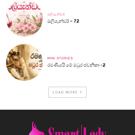
ඔලියැන්ඩර්
ඔලියැන්ඩර් – 72
MINI STORIES
රමණීයයි මේ මධුර ජවනිකා -2
LOAD MORE