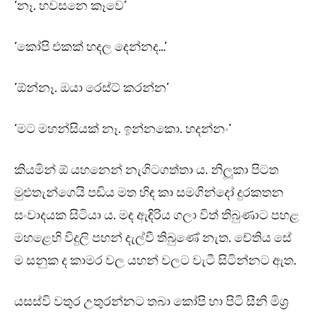
‘නෑ. හවසනෙ කෑවෙ’
‘කෝපි එකක් හදල දෙන්නද…’
‘ඕන්නෑ. ඔයා රෙස්ට් කරන්න’
‘මට මහන්සියක් නෑ. ඉන්නකො. හදන්නං’
කියමින් ඕ යහනෙන් නැගිටගත්තා ය. නිලූකා පිටත
මුළුතැන්ගෙයි පඩිය මත හිඳ කා සමගින්දෝ දුරකතන
සංවාදයක සිටියා ය. මඳ ඇඳිරිය ගලා විත් තිබුණාට පහළ
මහළෙහි විදුලි පහන් දැල්වී තිබුණේ නැත. චේතිය සේ
ම සනුක ද කාමර වල යහන් වලට වැටී සිටින්නට ඇත.
යසස්වි වතුර උතුරන්නට තබා කෝපි හා පිටි සීනි මිශ්‍ර