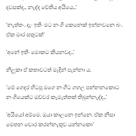
දවසක්ද… නැද්ද චේතිය අයියෙ…’
‘නැත්තං. දැං ඉතිං මට නංගි කෙනෙක් ඉන්නවනෙ බං.
ඒක මාර සතුටක්’
‘අනේ ඉතිං මොකට කියනවද…’
නිලූකා ඒ කතාවටත් මැදින් පැන්නා ය.
‘මේ ගෙදර හිටපු මගෙ නංගිට ගහල පන්නනකොට
නංගියෙක්ට ඔච්චර කැමැත්තක් තිබුන්නැද්ද…’
‘අයියෝ අම්මෙ. ඔයා කාලනෙ ඉන්නෙ. ඒක නිසා
මෙතන චොර කරන්නැතුව යන්නකො’