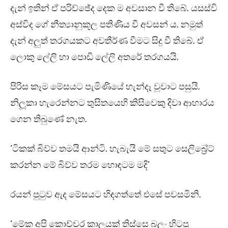
දැන් ඉතින් ඒ පරිච්ඡේද දෙක ම අවසාන වී තිබේ. යසස්වි
අස්විද ගේ නීත්‍යානුකූල පතිණිය වී අවසන් ය. නමුත්
දැන් අලුත් තරගයකට අවතීර්ණ වීමට සිදු වී තිබේ. ඒ
ලොකු ලේලි හා පොඩි ලේලි අතරේ තරගයයි.
පිරිස කෑම මේසයට පැමිණියේ හැන්දෑ වූවාට පසුයි.
නිලූකා හැරෙන්නට තුසිතයෙහි කිසිවෙකු දිවා ආහාරය
ගෙන තිබුණේ නැත.
‘ටිකක් බිව්ව තමයි ආන්ටි. හැබැයි මේ සතුට සෙලිබ්‍රේට්
කරන්න මේ බිව්ව තරම හොඳටම මදි’
රයන් පුටුව ඇද මේසයට හිඳගත්තේ එසේ පවසමිනි.
‘මේක අපි කොච්චර කාලයක් තිස්සෙ බලං හිටපු