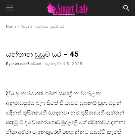
Home
Novels
සන්තාන සුසුම් සර
සන්තාන සුසුම් සර – 45
By
ගංගා ෂයිනි ගමගේ
සැප්තැම්බර් 5, 2025
දිවා ආහාරය ගත් ගමන් සාවිත්‍රි හා චාරුලතා
අනුරාධපුරය බලා පිටත් වී යාමට සූදානම් වූහ. ඔවුන්
එදිනත් තුසිතයෙහි රැඳෙනවා නම් තුසිතයෙහි ඇත්තන්
සතුටු වී ද වෙහෙරගොඩ මුදලාලි ගේ ස්වභාවය දන්නා
නිසා අම්මා ව අනතුරෙහි හෙළන්නට යසස්වි කැමති