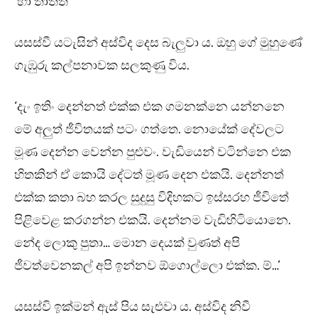
‘හා තාත්ත’
යසස්වී යටැසින් අස්විද දෙස බැලුවා ය. ඔහු ගේ මුහුණේ
ගැඹුරු කල්පනාවක සලකුණු විය.
‘දැං ඉතිං දෙන්නත් එක්ක එක ගමනක්නෙ යන්නනෙ
මේ අලුත් ජීවිතයක් පටං ගත්තෙ. නොයේක් දේවලට
මූණ දෙන්න වෙන්න පුළුවං. වැඩියෙන් වටින්නෙ එක
හිතකින් ඒ කොයි දේටත් මූණ දෙන එකයි. දෙන්නත්
එක්ක කතා බහ කරල සුදුසු විදිහකට ඉස්සරහ ජීවිතේ
පිළිවෙළ කරගන්න එකයි. දෙන්නම වැඩිහිටියොනෙ.
නේද ලොකු පුතා… මොන දෙයක් වුණත් අපි
ජීවත්වෙනකල් අපි ඉන්නව ඕගොල්ලො එක්ක. ම්…’
යසස්වි ඉක්මන් ඇස් පිය සැළුවා ය. අස්විද නිවී