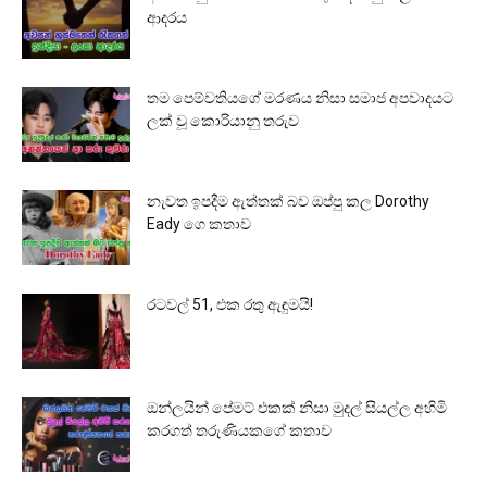
ආදරය
තම පෙම්වතියගේ මරණය නිසා සමාජ අපවාදයට
ලක් වූ කොරියානු තරුව
නැවත ඉපදීම ඇත්තක් බව ඔප්පු කල Dorothy
Eady ගෙ කතාව
රටවල් 51, එක රතු ඇඳුමයි!
ඔන්ලයින් පේමට් එකක් නිසා මුදල් සියල්ල අහිමි
කරගත් තරුණියකගේ කතාව