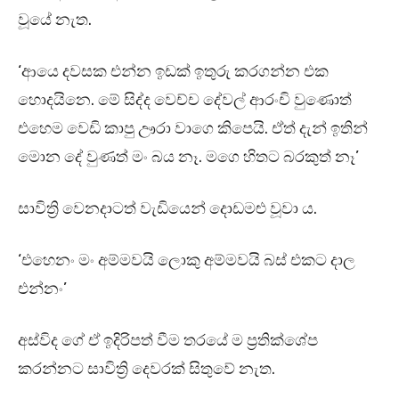
වූයේ නැත.
‘ආයෙ දවසක එන්න ඉඩක් ඉතුරු කරගන්න එක
හොදයිනෙ. මේ සිද්ද වෙච්ච දේවල් ආරංචි වුණොත්
එහෙම වෙඩි කාපු ඌරා වාගෙ කිපෙයි. ඒත් දැන් ඉතින්
මොන දේ වුණත් මං බය නෑ. මගෙ හිතට බරකුත් නෑ’
සාවිත්‍රි වෙනදාටත් වැඩියෙන් දොඩමළු වූවා ය.
‘එහෙනං මං අම්මවයි ලොකු අම්මවයි බස් එකට දාල
එන්නං’
අස්විද ගේ ඒ ඉදිරිපත් වීම තරයේ ම ප්‍රතික්ශේප
කරන්නට සාවිත්‍රි දෙවරක් සිතුවේ නැත.