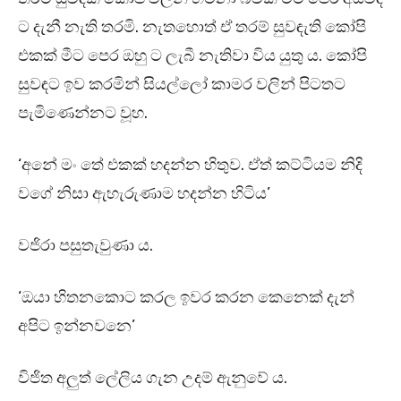
ට දැනී නැති තරමි. නැතහොත් ඒ තරම් සුවඳැති කෝපි
එකක් මීට පෙර ඔහු ට ලැබී නැතිවා විය යුතු ය. කෝපි
සුවඳට ඉව කරමින් සියල්ලෝ කාමර වලින් පිටතට
පැමිණෙන්නට වූහ.
‘අනේ මං තේ එකක් හදන්න හිතුව. ඒත් කට්ටියම නිදි
වගේ නිසා ඇහැරුණාම හදන්න හිටිය’
වජිරා පසුතැවුණා ය.
‘ඔයා හිතනකොට කරල ඉවර කරන කෙනෙක් දැන්
අපිට ඉන්නවනෙ’
විජිත අලුත් ලේලිය ගැන උදම් ඇනුවේ ය.