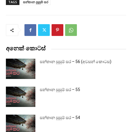
TAGS
සන්තාන සුසුම් සර
අනෙක් කොටස්
සන්තාන සුසුම් සර – 56 (අවසන් කොටස)
සන්තාන සුසුම් සර – 55
සන්තාන සුසුම් සර – 54