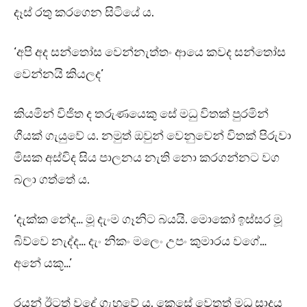
දෑස් රතු කරගෙන සිටියේ ය.
‘අපි අද සන්තෝස වෙන්නැත්තං ආයෙ කවද සන්තෝස
වෙන්නයි කියලද’
කියමින් විජිත ද තරුණයෙකු සේ මධු විතක් පුරමින්
ගීයක් ගැයුවේ ය. නමුත් ඔවුන් වෙනුවෙන් විතක් පිරුවා
මිසක අස්විද සිය පාලනය නැති නො කරගන්නට වග
බලා ගත්තේ ය.
‘දැක්ක නේද… මූ දැංම ගෑනිට බයයි. මොකෝ ඉස්සර මූ
බිව්වෙ නැද්ද… දැං නිකං මලෙං උපං කුමාරය වගේ…
අනේ යකූ…’
රයන් ඊටත් වදේ ගැහුවේ ය. කෙසේ වෙතත් මධු සාදය