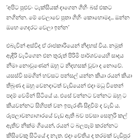
‘අපිට පුළුවං ටැක්සියක් දාගෙන ගිහිං බස් එකට
නගින්න. මේ වෙලාවෙ පුතා ගිහිං කොහොමද… ඔන්න
ඔහෙ ගෙදරට වෙලා ඉන්න’
එබැවින් අස්විද ඒ රාජකාරියෙන් නිදහස් විය. නමුත්
ඇඳිරි වැටීගෙන එන තුරුත් පිරිමි පාර්ශවයෙහි සාදය
නිමා නොවුණෙන් ඔහු ට නිදහසක් වූවා ද නොවේ.
යසස්වි සමගින් හවසට පන්සල් යන්න කියා රයන් කියා
තිබුණ ද ඔහු වෙනදාටත් වැඩියෙන් එදා මධු විතෙන්
පදම් වෙමින් සිටියේ ය. එසේ වන්නට වන්නට ඔහු ට
කියවන්නට සිහිපත් වන ඉපැරණි සිදුවීම් ද වැඩි ය.
රූපලාවන්‍යාගාරයේ වැඩ ඇති බව පවසා සෙනුරි කල්
ඇතිව නික්ම ගියෙන්, රයන් ට බලපෑම් කරන්නට
කිසිවෙකු සිටියේ ද නැත. එදා චේතිය ද තරමක් වැඩිපුර