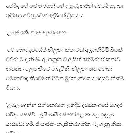
අස්විද ගේ සේ ම රයන් ගේ ද මූණු නරක් වෙත්දී සනුක
තුසිතය වෙනුවෙන් ඉදිරිපත් වූයේ ය.
‘උඹත් ඉතිං ඒ අච්චුවෙමනෙ’
මේ හොඳ දවසේත් නිලූකා කතාවක් ඇදගනීවීයි බියක්
වජිරා ට දැනිණි. ඈ සනුක ට ඇසින් ඉඟිමරා ඒ කතාව
නවතන ලෙස කීවේ එබැවිනි. නිලූකා තව මොන
මොනවාද කියවමින් පිටත මුළුතැන්ගෙය දෙසට නික්ම
ගියා ය.
‘උඹල දෙන්න එන්නෝනෙ ළගදිම දවසක අපේ ගෙදර
හරිද… යසස්වී… මූයි මායි ඉස්කෝලෙ කාලෙ ඉඳලම
යාළුවො හරී. ඒ යාළුකං නැති කරගන්න බෑ ගෑනු නිසා