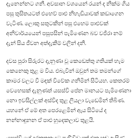
දැනෙන්නට ගනී. අවසාන වශයෙන් රයන් ද නික්ම ගිය
පසු තුසිතයටත් එහෙව් පාළු නිහැඬියාවක් කඩාගෙන
වැටිණ. ලොකු සතුටකින් පසු එහෙම පාළුවක්
අනිවාර්යයෙන් පසුපසින් පැමිණෙන බව වජිරා නම්
දැන් සිය ජීවන අත්දැකීම් වලින් දනී.
දවස පුරා සිරුරට දැනුණා වූ කෙඩෙත්තු ගතියක් හැම
කෙනෙකු තුළ ම විය. එබැවින් ඔවුන් තම තමන්ගේ
කාමර වලට වී මඳක් විවේක ගනිමින් සිටියහ. කෙතරම්
වෙහෙසක් දැනුණත් යසස්වි පේන මානයට පැමිණෙනා
නො ඉවසිල්ලක් අස්විද තුළ ලියලා වැඩෙමින් තිබිණ.
යහනේ ඒ මේ අත පෙරළෙමින් ඇය සිටියේ ද
නන්නාඳුනන ඒ පාළු හුදෙකලාව තුළයි.