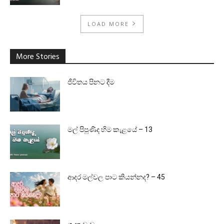
LOAD MORE
More Stories
ජීවිතය පිනට දීම
මල් පිපුණිද හිම කැළයේ – 13
ආදර මල්වල පාට කියන්නද? – 45