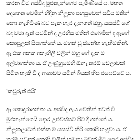
කරන විට අස්විද මුළුතැන්ගෙට පැමිණියේ ය. මහත
දෙහෙත වෙමින් හිඳින නිලූකා පහසුවෙන් පඩිය මතින්
නො නැගිටිණ බව සැක හැර දැනගත් ඔහු, යසස්වි ගේ
බඳ වටා දෑත් යවමින් ද උරහිස මතින් එබෙමින් ද ඇගේ
කොපුලක් සිපගත්තේ ය. මහත් වූ ස්නේහ හැඟීමකින්,
ඈ එක අතක අතැඟිලි වලින් ඔහු ගේ දෑත ම
අල්වාගත්තා ය. ඒ උණුහුමෙහි ඕනෑ තරම් වෙලාවක්
සිටිත හැකි වී ද ආශාවට යටින් බියක් හිස එසෙව්වේ ය.
‘කවුරුත් එයි’
ඈ කොඳුරාගත්තා ය. අස්විද ඇය වෙතින් ඉවත් වී
මුළුතැන්ගෙයි දොර උළුවස්සට පිට දී ගත්තේ ය.
නිලූකලාටත් එක්ක ම යසස්වි කිරි කෝපි හැදුවා ය. ඒ
තරම් සුවඳක් කෝපි වලින් හමනා බවක් මීට පෙර අස්විද