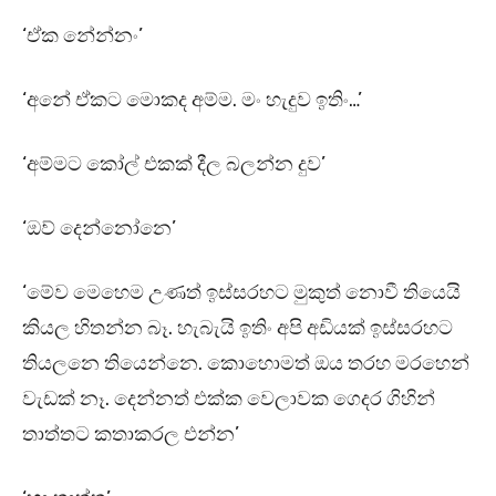
‘ඒක නේන්නං’
‘අනේ ඒකට මොකද අම්ම. මං හැදුව ඉතිං…’
‘අම්මට කෝල් එකක් දීල බලන්න දුව’
‘ඔව් දෙන්නෝනෙ’
‘මේව මෙහෙම උණත් ඉස්සරහට මුකුත් නොවී තියෙයි
කියල හිතන්න බෑ. හැබැයි ඉතිං අපි අඩියක් ඉස්සරහට
තියලනෙ තියෙන්නෙ. කොහොමත් ඔය තරහ මරහෙන්
වැඩක් නෑ. දෙන්නත් එක්ක වෙලාවක ගෙදර ගිහින්
තාත්තට කතාකරල එන්න’