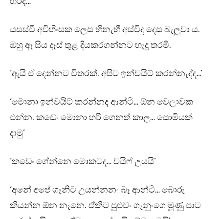
හරිද…’
යසස්වී අවිහිංසක ලෙස හිනැහී අස්විද දෙස බැලුවා ය.
ඔහු ඈ සිය දෑස් තුළ දියකරගන්නට හැදූ තරමි.
‘ඇයි ඒ දෙන්නට විතරක්. අපිට ඉන්වයිට් කරන්නැද්ද…’
‘මොනා ඉන්වයිට් කරන්නද ආන්ටි… ඕන වෙලාවක
එන්න. කඩෙං මොනා හරි ගෙනත් කාල… සොමියක්
දාමු’
‘කඩෙං ගේන්නෙ මොකටද… වයිෆ් උයයි’
‘අනේ අපේ ගෑනිට උයන්නනං බෑ ආන්ටි… බොරු
කියන්න ඕන නෑනෙ. ඒකිට පුළුවං ගෑනුංගෙ මූණු පාට