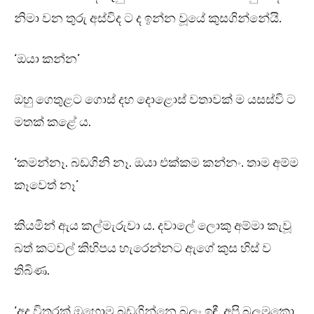
නිමා වන තුරු අස්විද ට ද ඉන්න වූයේ කුසගින්නේයි.
‘ඔයා කන්න’
ඔහු ගෙතුළට ගොස් දහ දොළොස් වතාවක් ම යසස්වි ට
මතක් කළේ ය.
‘කමන්නෑ. බඩගිනි නෑ. ඔයා එක්කම කන්නං. තාම අම්ම
කෑවෙත් නෑ’
කියමින් ඇය කල්මැරුවා ය. දවාලේ ලොකු අම්මා කැවූ
බත් කටවල් කිහිපය හැරෙන්නට ඇගේ කුස හිස් ව
තිබිණ.
‘අද විතරක් ඔහොම බඩගින්නෙ බලං ඉඳී. අපි බලමුකො