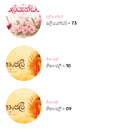
ඔලියැන්ඩර්
ඔලියැන්ඩර් – 73
ගීතාංජලී
ගීතාංජලී – 10
ගීතාංජලී
ගීතාංජලී – 09