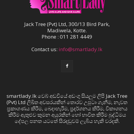
Jack Tree (Pvt) Ltd, 300/13 Bird Park,
Madiwela, Kotte.
Phone : 011 281 4449
Contact us:
info@smartlady.lk
smartlady.lk වෙබ් අඩවියේ අඩංගු සියලුම ලිපි Jack Tree
(Pvt) Ltd ලිඛිත අවසරයකින් තොරව උපුටා ගැනීම, නැවත
ප්‍රකාශණය කිරීම, බෙදාහැරීම, ප්‍රදර්ශනය කිරීම, විකාශනය
කිරීම ඇතුළුව කුමන අයුරකින් හෝ භාවිත කිරීම බුද්ධිමය
දේපල පනත යටතේ සිරදඬුවම් ලැබිය හැකි වරදකි.