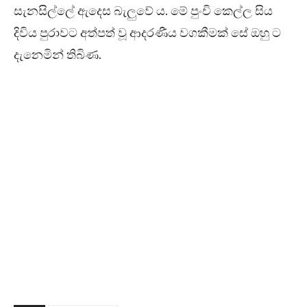
සැනසිල්ලේ ඇදෙස බැලුවේ ය. මේ පුංචි කෙල්ල සිය
දිවිය පුරාවට අත්පත් වූ ආදරණීය වගකීමක් සේ ඔහු ට
දැනෙමින් තිබිණ.