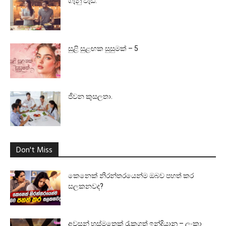
ගෑනු වැඩ.
සුළි සුළඟක සුසුමක් – 5
ජීවන කුසලතා.
Don't Miss
කෙනෙක් නිරන්තරයෙන්ම ඔබව පහත් කර
සලකනවද?
අවසන් හුස්මතෙක් රැකගත් ඉන්දියානු – ලංකා