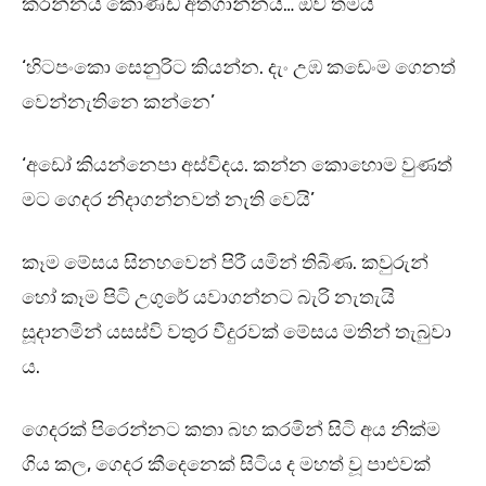
කරන්නයි කොණ්ඩ අතගාන්නයි… ඕව තමයි’
‘හිටපංකො සෙනුරිට කියන්න. දැං උඹ කඩෙංම ගෙනත්
වෙන්නැතිනෙ කන්නෙ’
‘අඩෝ කියන්නෙපා අස්විදය. කන්න කොහොම වුණත්
මට ගෙදර නිදාගන්නවත් නැති වෙයි’
කෑම මේසය සිනහවෙන් පිරී යමින් තිබිණ. කවුරුන්
හෝ කෑම පිටි උගුරේ යවාගන්නට බැරි නැතැයි
සූදානමින් යසස්වි වතුර වීදුරවක් මේසය මතින් තැබුවා
ය.
ගෙදරක් පිරෙන්නට කතා බහ කරමින් සිටි අය නික්ම
ගිය කල, ගෙදර කීදෙනෙක් සිටිය ද මහත් වූ පාළුවක්