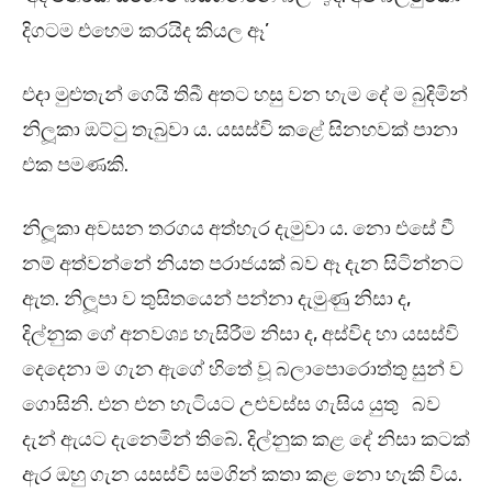
දිගටම එහෙම කරයිද කියල ඈ’
එදා මුළුතැන් ගෙයි තිබී අතට හසු වන හැම දේ ම බුදිමින්
නිලූකා ඔට්ටු තැබුවා ය. යසස්වි කළේ සිනහවක් පානා
එක පමණකි.
නිලූකා අවසන තරගය අත්හැර දැමුවා ය. නො එසේ වී
නම් අත්වන්නේ නියත පරාජයක් බව ඈ දැන සිටින්නට
ඇත. නිලූපා ව තුසිතයෙන් පන්නා දැමුණු නිසා ද,
දිල්නුක ගේ අනවශ්‍ය හැසිරීම නිසා ද, අස්විද හා යසස්වි
දෙදෙනා ම ගැන ඇගේ හිතේ වූ බලාපොරොත්තු සුන් ව
ගොසිනි. එන එන හැටියට උළුවස්ස ගැසිය යුතු බව
දැන් ඇයට දැනෙමින් තිබේ. දිල්නුක කළ දේ නිසා කටක්
ඇර ඔහු ගැන යසස්වි සමගින් කතා කළ නො හැකි විය.