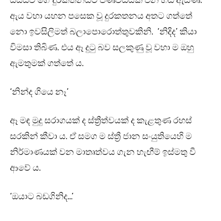
යසස්වි ගේ දුරකතනයට පණිවිඩයක් එන හඬ ඇසිණ.
ඇය වහා යහන පසෙක වූ දුරකතනය අතට ගත්තේ
නො ඉවසිලිමත් බලාපොරොත්තුවකිනි. ‘නිදිද’ කියා
විමසා තිබිණ. එය ඈ දුටු බව සලකුණු වූ වහා ම ඔහු
ඇමතුමක් ගත්තේ ය.
‘නින්ද ගියෙ නෑ’
ඈ මඳ මුදු සරාගයක් ද ස්ත්‍රීත්වයක් ද කැළතුණ රහස්
සරකින් කීවා ය. ඒ සමග ම ස්ත්‍රී ජාන සංයුතියෙහි ම
නිර්මාණයක් වන මාතෘත්වය ගැන හැඟීම් ඉස්මතු වී
ආවේ ය.
‘ඔයාට බඩගිනිද…’