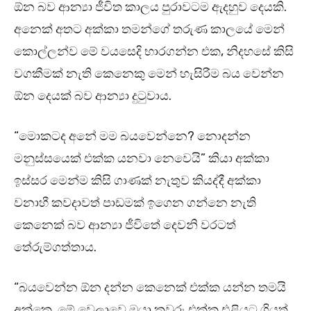
ඕන බව ආන්‍යා ජීවිත කාලය පුරාවටම ඇදහුව දෙයකි.
අනෙක් අතට අක්කා තමන්ගේ තරුණ කාලයේ මෙන්
කොල්ලන්ව මේ වයසෙදි භාරගන්න එක, නිදහසේ කිසි
වගකීමක් නැති කෙනෙකු මෙන් හැසිරීම බය වෙන්න
ඕන දෙයක් බව ආන්‍යා දුටුවාය.
“මොකටද අනේ මම බයවෙන්නෙ? නොදන්න
මනුස්සයෙක් එක්ක යනවා නෙවෙයි” කියා අක්කා
ඉස්සර මෙන්ම කිසි ගාණක් නැතුව කියද්දී අක්කා
වනාහී කවදාවත් පාඩමක් ඉගෙන ගන්නෙ නැති
කෙනෙක් බව ආන්‍යා ජීවිතේ දෙවනි වරටත්
තේරුම්ගත්තාය.
“බයවෙන්න ඕන දන්න කෙනෙක් එක්ක යන්න තමයි
අක්කෙ. මේ වෙලාවෙ ඔයා කවුරු එක්ක එළියට ගියත්,