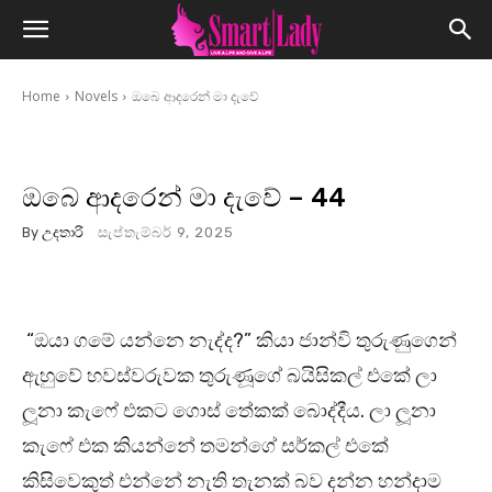
Home
Novels
ඔබෙ ආදරෙන් මා දැවේ
ඔබෙ ආදරෙන් මා දැවේ – 44
By
උදතාරි
සැප්තැම්බර් 9, 2025
“ඔයා ගමේ යන්නෙ නැද්ද?” කියා ජාන්වි තුරුණුගෙන්
ඇහුවේ හවස්වරුවක තුරුණූගේ බයිසිකල් එකේ ලා
ලූනා කැෆේ එකට ගොස් තේකක් බොද්දීය. ලා ලූනා
කැෆේ එක කියන්නේ තමන්ගේ සර්කල් එකේ
කිසිවෙකුත් එන්නේ නැති තැනක් බව දන්න හන්දාම