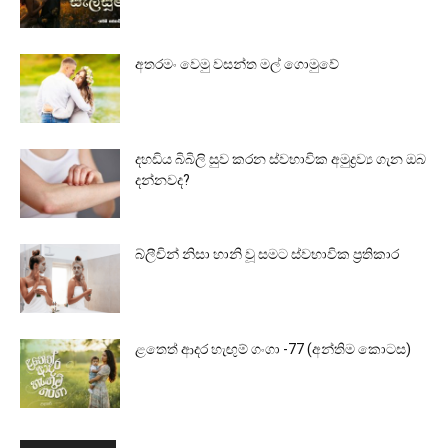
අතරමං වෙමු වසන්ත මල් ගොමුවේ
දහඩිය බිබිලි සුව කරන ස්වභාවික අමුද්‍රව්‍ය ගැන ඔබ
දන්නවද?
බ්ලීචින් නිසා හානි වූ සමට ස්වභාවික ප්‍රතිකාර
ළතෙත් ආදර හැඟුම් ගංගා -77 (අන්තිම කොටස)