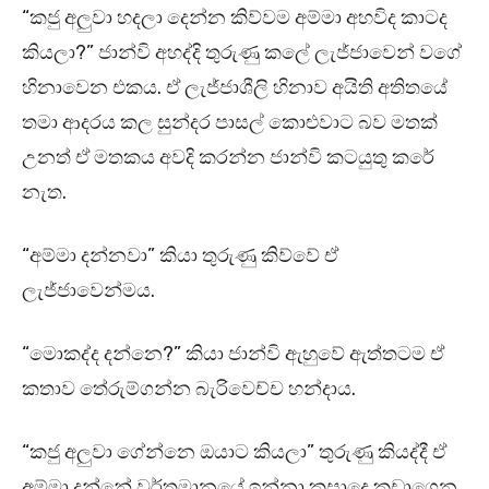
“කජු අලුවා හදලා දෙන්න කිව්වම අම්මා අහවිද කාටද
කියලා?” ජාන්වි අහද්දි තුරුණු කලේ ලැජ්ජාවෙන් වගේ
හිනාවෙන එකය. ඒ ලැජ්ජාශීලි හිනාව අයිති අතිතයේ
තමා ආදරය කල සුන්දර පාසල් කොළුවාට බව මතක්
උනත් ඒ මතකය අවදි කරන්න ජාන්වි කටයුතු කරේ
නැත.
“අම්මා දන්නවා” කියා තුරුණු කිව්වේ ඒ
ලැජ්ජාවෙන්මය.
“මොකද්ද දන්නෙ?” කියා ජාන්වි ඇහුවේ ඇත්තටම ඒ
කතාව තේරුම්ගන්න බැරිවෙච්ච හන්දාය.
“කජු අලුවා ගේන්නෙ ඔයාට කියලා” තුරුණු කියද්දී ඒ
අම්මා දන්නේ වර්තමානයේ ඉන්නා කසාදෙ කඩාගෙන