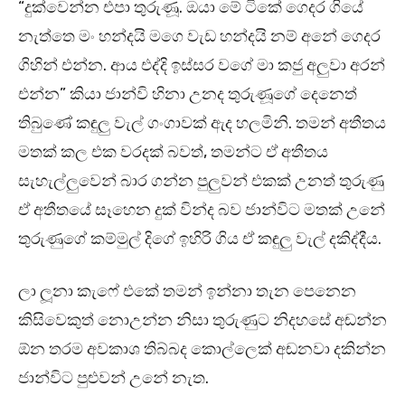
“දුක්වෙන්න එපා තුරුණූ. ඔයා මේ ටිකේ ගෙදර ගියේ
නැත්තෙ මං හන්දයි මගෙ වැඩ හන්දයි නම් අනේ ගෙදර
ගිහින් එන්න. ආය එද්දි ඉස්සර වගේ මා කජු අලුවා අරන්
එන්න” කියා ජාන්වි හිනා උනද තුරුණූගේ දෙනෙත්
තිබුණේ කඳුලු වැල් ගංගාවක් ඇද හලමිනි. තමන් අතීතය
මතක් කල එක වරදක් බවත්, තමන්ට ඒ අතීතය
සැහැල්ලුවෙන් බාර ගන්න පුලුවන් එකක් උනත් තුරුණු
ඒ අතීතයේ සෑහෙන දුක් වින්ද බව ජාන්විට මතක් උනේ
තුරුණුගේ කම්මුල් දිගේ ඉහිරි ගිය ඒ කඳුලු වැල් දකිද්දීය.
ලා ලූනා කැෆේ එකේ තමන් ඉන්නා තැන පෙනෙන
කිසිවෙකුත් නොඋන්න නිසා තුරුණුට නිදහසේ අඬන්න
ඕන තරම අවකාශ තිබ්බද කොල්ලෙක් අඬනවා දකින්න
ජාන්විට පුළුවන් උනේ නැත.