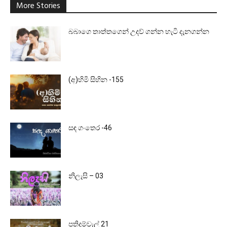
More Stories
බබාගෙ තාත්තගෙන් උදව් ගන්න හැටි දැනගන්න
(අ)හිමි සිහින -155
සඳ ගංතෙර -46
නිලැසි – 03
පතිදම්වැල් 21