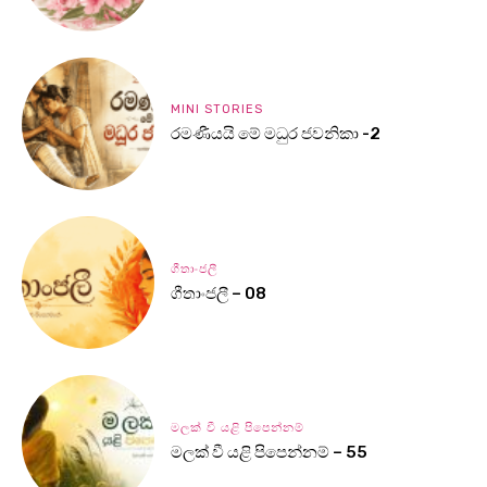
MINI STORIES
රමණීයයි මේ මධුර ජවනිකා -2
ගීතාංජලී
ගීතාංජලී – 08
මලක් වී යළි පිපෙන්නම්
මලක් වී යළි පිපෙන්නම් – 55