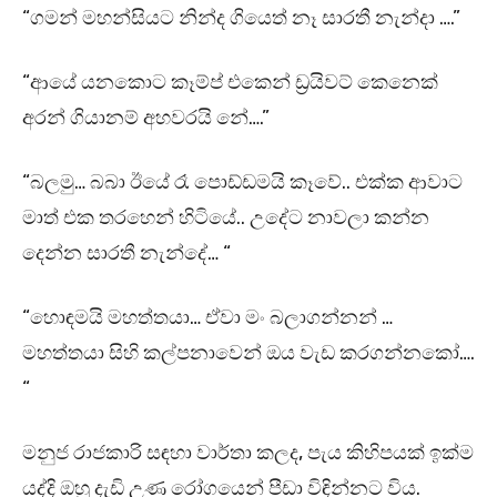
“ගමන් මහන්සියට නින්ද ගියෙත් නෑ සාරතී නැන්දා ….”
“ආයේ යනකොට කෑම්ප් එකෙන් ඩ්‍රයිවට් කෙනෙක්
අරන් ගියානම් අහවරයි නේ….”
“බලමු… බබා ඊයේ රෑ පොඩ්ඩමයි කෑවේ.. එක්ක ආවාට
මාත් එක තරහෙන් හිටියේ.. උදේට නාවලා කන්න
දෙන්න සාරතී නැන්දේ… “
“හොඳමයි මහත්තයා… ඒවා මං බලාගන්නන් …
මහත්තයා සිහි කල්පනාවෙන් ඔය වැඩ කරගන්නකෝ….
“
මනුජ රාජකාරි සඳහා වාර්තා කලද, පැය කිහිපයක් ඉක්ම
යද්දි ඔහු දැඩි උණ රෝගයෙන් පීඩා විඳින්නට විය.