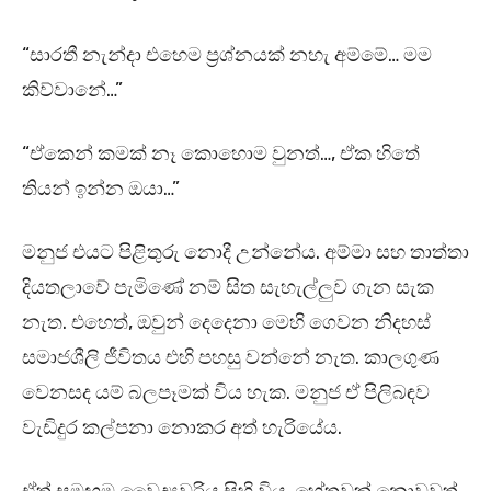
“සාරතී නැන්දා එහෙම ප්‍රශ්නයක් නහැ අම්මේ… මම
කිව්වානේ…”
“ඒකෙන් කමක් නෑ කොහොම වුනත්…, ඒක හිතේ
තියන් ඉන්න ඔයා…”
මනුජ එයට පිළිතුරු නොදී උන්නේය. අම්මා සහ තාත්තා
දියතලාවේ පැමිණේ නම් සිත සැහැල්ලුව ගැන සැක
නැත. එහෙත්, ඔවුන් දෙදෙනා මෙහි ගෙවන නිදහස්
සමාජශීලි ජීවිතය එහි පහසු වන්නේ නැත. කාලගුණ
වෙනසද යම් බලපෑමක් විය හැක. මනුජ ඒ පිලිබඳව
වැඩිදුර කල්පනා නොකර අත් හැරියේය.