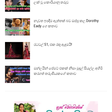
ලක් වූ කොරියානු තරුව
නැවත ඉපදීම ඇත්තක් බව ඔප්පු කල Dorothy
Eady ගෙ කතාව
රටවල් 51, එක රතු ඇඳුමයි!
ඔන්ලයින් පේමට් එකක් නිසා මුදල් සියල්ල අහිමි
කරගත් තරුණියකගේ කතාව