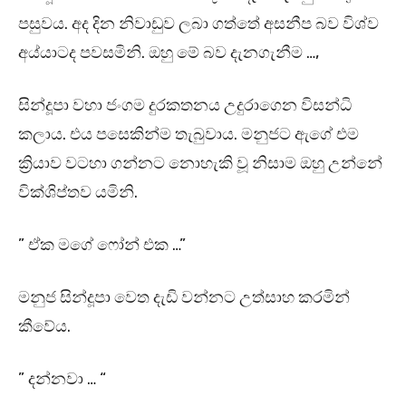
පසුවය. අද දින නිවාඩුව ලබා ගත්තේ අසනීප බව විශ්ව
අය්යාටද පවසමිනි. ඔහු මේ බව දැනගැනීම …,
සින්දූපා වහා ජංගම දුරකතනය උදුරාගෙන විසන්ධි
කලාය. එය පසෙකින්ම තැබුවාය. මනුජට ඇගේ එම
ක්‍රියාව වටහා ගන්නට නොහැකි වූ නිසාම ඔහු උන්නේ
වික්ශිප්තව යමිනි.
” ඒක මගේ ෆෝන් එක …”
මනුජ සින්දූපා වෙත දැඩි වන්නට උත්සාහ කරමින්
කීවේය.
” දන්නවා … “