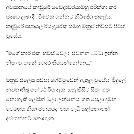
අවසානයේ කඳවුරේ වෛද්‍යවරයාඔහු පරික්ශා කර
ඖෂධ ලබා දී , විවේක ගන්නට නිර්දේශ කලේය.
කඳවුරේ සහායල රියැදුරෙකු සමඟ මනුජ නිවසට පිටත්
වූයේය.
“මගේ කාර් එක හවස් වෙලා එවන්න …බබා ඉන්න
නිසා වාහනේ ගෙදර තියෙන්නෝනා….”
මනුජ එලෙස පවසා ගේට්ටුවෙන් ඇතුලු වූයේය. මිදුලේ
නවතාතිබූ මෝටර් රිය දැක ඔහු කිසිට් සිතා ගත
නොහැකි ලෙසින් බලා උන්නේය. ගත පෙලා දමන
වෙහෙස නිසා මනසටද වඩා වැඩි කල්පනාවන්
දරාගන්නට නොහැක.