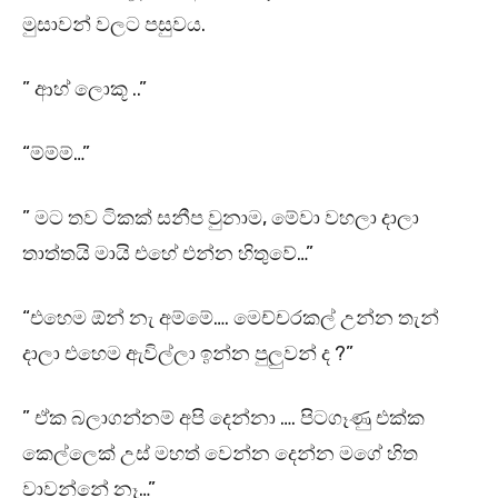
මුසාවන් වලට පසුවය.
” ආහ් ලොකූ ..”
“ම්ම්ම්…”
” මට තව ටිකක් සනීප වුනාම, මේවා වහලා දාලා
තාත්තයි මායි එහේ එන්න හිතුවේ…”
“එහෙම ඕන් නැ අම්මේ…. මෙච්චරකල් උන්න තැන්
දාලා එහෙම ඇවිල්ලා ඉන්න පුලුවන් ද ?”
” ඒක බලාගන්නම් අපි දෙන්නා …. පිටගෑණු එක්ක
කෙල්ලෙක් උස් මහත් වෙන්න දෙන්න මගේ හිත
වාවන්නේ නෑ…”