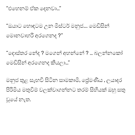
“එහෙනම් ඒක දෙනවා…”
“ඔයාට හොඳටම උන මිස්ටර් මනුජ…. මෙඩිසින්
මොනවාහරි අරගෙනද ?”
“දොස්තර නේද ? මගෙන් අහන්නේ ? … බලන්නකෝ
මෙඩිසින් අරගෙනද කියලා…”
මනුජ තුළ සැඟවී සිටින සාමකාමි, ප්‍රේමණීය , ලයාදර
පිරිමිය මතුවීම් වලක්වාගන්නට තරම් සිහියක් ඔහු සතු
වූයේ නැත.