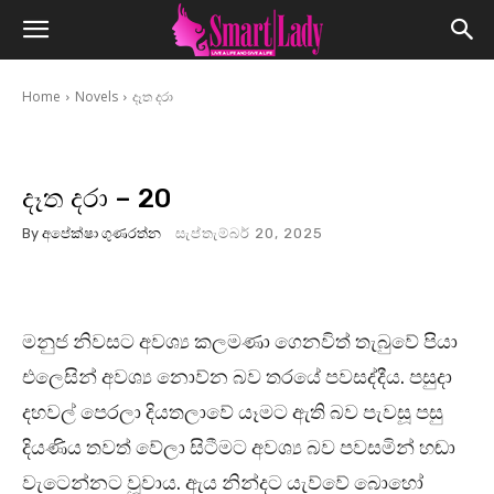
Home
Novels
දෑත දරා
දෑත දරා – 20
By
අපේක්ෂා ගුණරත්න
සැප්තැම්බර් 20, 2025
මනුජ නිවසට අවශ්‍ය කලමණා ගෙනවිත් තැබුවේ පියා
එලෙසින් අවශ්‍ය නොව්න බව තරයේ පවසද්දීය. පසුදා
දහවල් පෙරලා දියතලාවේ යෑමට ඇති බව පැවසූ පසු
දියණිය තවත් වේලා සිටීමට අවශ්‍ය බව පවසමින් හඬා
වැටෙන්නට වූවාය. ඇය නින්දට යැව්වේ බොහෝ