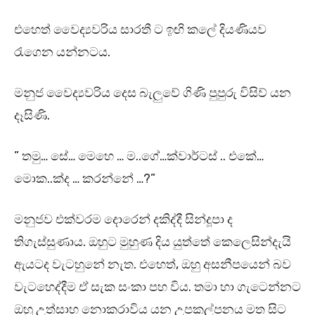
එහෙත් වෛද්‍යවරිය සාරතී ට ඉඟි කලේ දියණියව
රැගෙන යන්නටය.
මනුජ වෛද්‍යවරිය දෙස බැලුවේ ගිණි පුපුරු විසිව් යන
දෑසිණි.
” තමු… සේ… මෙහෙ … ම..ගේ…ක්වාර්ටස් .. එකේ…
මොක..ක්ද … කරන්නේ …?”
මනුජව එක්වරම දොරෙන් දකිද්දී සින්දූපා ද
තිගැස්සුණාය. ඔහුට මුහුණ දිය යුත්තේ කෙලෙසින්දැයි
ඇයටද වැටහුනේ නැත. එහෙත්, ඔහු අසනීපයෙන් බව
වැටහෙද්දීම ඒ සැක සංකා පහ විය. තමා හා ගැටෙන්නට
ඔහු උත්සාහ නොකරාවිය යන උපකල්පනය මත සිට