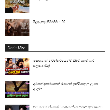
රිදුණු තටු පිරිමදිමි – 20
Don't Miss
කෙනෙක් නිරන්තරයෙන්ම ඔබව පහත් කර
සලකනවද?
අවසන් හුස්මතෙක් රැකගත් ඉන්දියානු – ලංකා
ආදරය
තම පෙම්වතියගේ මරණය නිසා සමාජ අපවාදයට