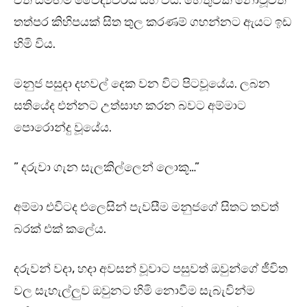
ඒත් සමඟම වෛද්‍යවරිය සිහි විය. හේතුවක් නොවූවත්
තත්පර කිහිපයක් සිත තුල කරණම් ගහන්නට ඇයට ඉඩ
හිමි විය.
මනුජ පසුදා දහවල් දෙක වන විට පිටවූයේය. ලබන
සතියේද එන්නට උත්සාහ කරන බවට අම්මාට
පොරොන්දු වූයේය.
” දරුවා ගැන සැලකිල්ලෙන් ලොකූ…”
අම්මා එවිටද එලෙසින් පැවසීම මනුජගේ සිතට තවත්
බරක් එක් කලේය.
දරුවන් වදා, හදා අවසන් වූවාට පසුවත් ඔවුන්ගේ ජීවිත
වල සැහැල්ලුව ඔවුනට හිමි නොවීම සැබැවින්ම