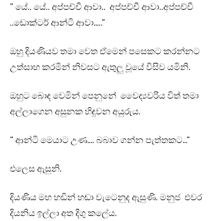
” යේ.. යේ.. අප්පච්චී ආවා.. අප්පච්චී ආවා..අප්පච්චී
..ඩොක්ටර් ආන්ටි ආවා…..”
ඔහු දියණියව තමා වෙත ඒමෙන් පසෙකට කරන්නට
උත්සාහ කරමින් නිවසට ඇතුලු වූයේ විසිව යමිනි.
ඔහුට බොඳ වෙමින් පෙනුනේ වෛද්‍යවරිය විත් තමා
අල්ලාගෙන අසුනක හිඳුවන අයුරුය.
” ආන්ටි මෙයාට උණ…. බබාව ගන්න පැත්තකට…”
එලෙස ඇසුනි.
දියණිය මහ හඬින් හඬා වැටෙනුද ඇසුණි. මනුජ එවර
දියනිය ඉල්ලා අත දිගු කලේය.