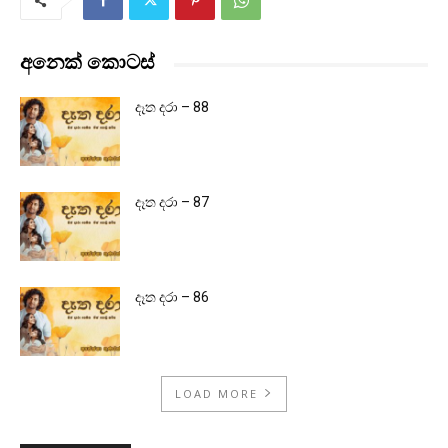
අනෙක් කොටස්
දෑත දරා – 88
දෑත දරා – 87
දෑත දරා – 86
LOAD MORE