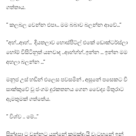
ගත්තාය.
” කලබල වෙන්න එපා… මම බබාව බලන්න ආවේ…”
“අහ්…ආහ්… දියතලාව හොස්පිට්ල් එකේ ඩොක්ටර්ස්ලා
හෝම් විසිටිනුත් යනවාද ..ආහ්හ්හ්..ඉන්න … ඉන්න මම
අහලා බලන්න …”
මනුජ උස් හඬින් එලෙස පවසමින් , අසුනේ පසෙකට වී
සාක්කුවේ වූ ජංගම දුරකතනය ගෙන වෛද්‍ය මිතුරාට
ඇමතුමක් ගත්තේය.
” විශ්ව .. මේ…”
සින්දූපා ට වන්නට යන්නේ කුමක්දැයි වැටහුනේ ඉන්