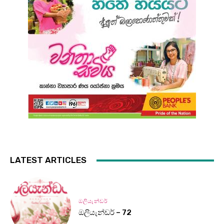
LATEST ARTICLES
ඔලියැන්ඩර්
ඔලියැන්ඩර් – 72