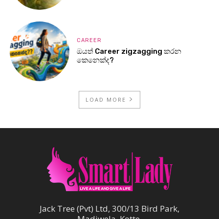
CAREER
ඔයත් Career zigzagging කරන
කෙනෙක්ද?
LOAD MORE
Jack Tree (Pvt) Ltd, 300/13 Bird Park,
Madiwela, Kotte.