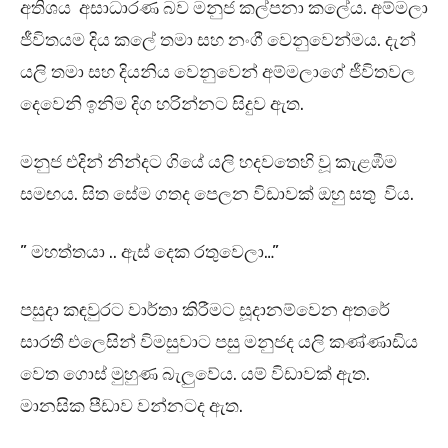
අතිශය අසාධාරණ බව මනුජ කල්පනා කලේය. අම්මලා
ජීවිතයම දිය කලේ තමා සහ නංගී වෙනුවෙන්මය. දැන්
යලි තමා සහ දියනිය වෙනුවෙන් අම්මලාගේ ජීවිතවල
දෙවෙනි ඉනිම දිග හරින්නට සිදුව ඇත.
මනුජ එදින් නින්දට ගියේ යලි හදවතෙහි වූ කැළඹීම
සමඟය. සිත සේම ගතද පෙලන විඩාවක් ඔහු සතු විය.
” මහත්තයා .. ඇස් දෙක රතුවෙලා…”
පසුදා කඳවුරට වාර්තා කිරීමට සූදානම්වෙන අතරේ
සාරතී එලෙසින් විමසුවාට පසු මනුජද යලි කණ්ණාඩිය
වෙත ගොස් මුහුණ බැලුවේය. යම් විඩාවක් ඇත.
මානසික පීඩාව වන්නටද ඇත.