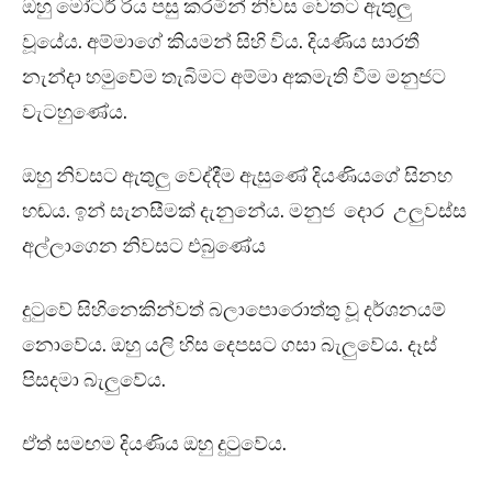
ඔහු මෝටර් රිය පසු කරමින් නිවස වෙතට ඇතුලු
වූයේය. අම්මාගේ කියමන් සිහි විය. දියණිය සාරතී
නැන්දා හමුවේම තැබිමට අම්මා අකමැති වීම මනුජට
වැටහුණේය.
ඔහු නිවසට ඇතුලු වෙද්දීම ඇසුණේ දියණියගේ සිනහ
හඬය. ඉන් සැනසීමක් දැනුනේය. මනුජ දොර උලුවස්ස
අල්ලාගෙන නිවසට එබුණේය
දුටුවේ සිහිනෙකින්වත් බලාපොරොත්තු වූ දර්ශනයම්
නොවේය. ඔහු යලි හිස දෙපසට ගසා බැලුවේය. දෑස්
පිසදමා බැලුවේය.
ඒත් සමඟම දියණිය ඔහු දුටුවේය.