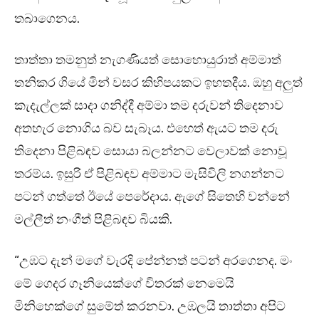
තබාගෙනය.
තාත්තා තමනුත් නැගණියත් සොහොයුරාත් අම්මාත්
තනිකර ගියේ මින් වසර කිහිපයකට ඉහතදීය. ඔහු අලුත්
කැදැල්ලක් සාදා ගනිද්දී අම්මා තම දරුවන් තිදෙනාව
අතහැර නොගිය බව සැබෑය. එහෙත් ඇයට තම දරු
තිදෙනා පිළිබඳව සොයා බලන්නට වෙලාවක් නොවූ
තරම්ය. ඉසුරි ඒ පිළිබඳව අම්මාට මැසිවිලි නගන්නට
පටන් ගත්තේ ඊයේ පෙරේදාය. ඇගේ සිතෙහි වන්නේ
මල්ලීත් නංගීත් පිළිබඳව බියකි.
“උඹට දැන් මගේ වැරදි පේන්නත් පටන් අරගෙනද. මං
මේ ගෙදර ගෑනියෙක්ගේ විතරක් නෙමෙයි
මිනිහෙක්ගේ සුමේත් කරනවා. උඹලයි තාත්තා අපිට