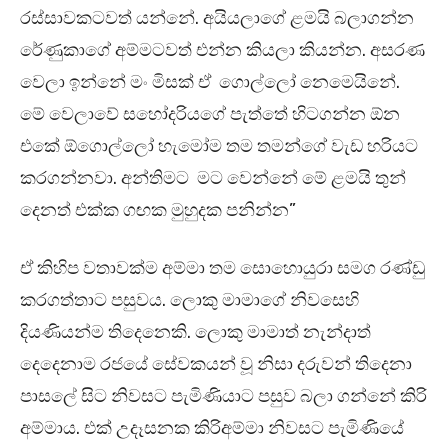
රස්සාවකටවත් යන්නේ. අයියලාගේ ළමයි බලාගන්න
රේණුකාගේ අම්මටවත් එන්න කියලා කියන්න. අසරණ
වෙලා ඉන්නේ මං මිසක් ඒ ගොල්ලෝ නෙමෙයිනේ.
මේ වෙලාවේ සහෝදරියගේ පැත්තේ හිටගන්න ඕන
එකේ ඕගොල්ලෝ හැමෝම තම තමන්ගේ වැඩ හරියට
කරගන්නවා. අන්තිමට මට වෙන්නේ මේ ළමයි තුන්
දෙනත් එක්ක ගඟක මුහුදක පනින්න”
ඒ කිහිප වතාවක්ම අම්මා තම සොහොයුරා සමග රණ්ඩු
කරගත්තාට පසුවය. ලොකු මාමාගේ නිවසෙහි
දියණියන්ම තිදෙනෙකි. ලොකු මාමාත් නැන්දාත්
දෙදෙනාම රජයේ සේවකයන් වූ නිසා දරුවන් තිදෙනා
පාසලේ සිට නිවසට පැමිණියාට පසුව බලා ගන්නේ කිරි
අම්මාය. එක් උදෑසනක කිරිඅම්මා නිවසට පැමිණියේ