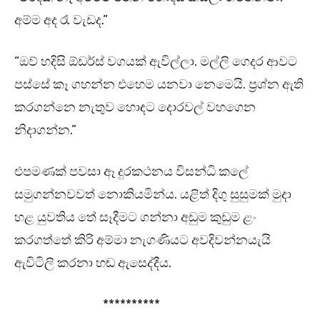
අම්ම අද රෑ වැඩද.”
“ඔව් හදිසි ඕඩර්ස් වගයක් ඇවිල්ලා. මල්ලි ගෙදර ආවට
පස්සේ කෑ ගහන්න එහෙම යනවා නෙමෙයි. ප්‍රශ්න ඇති
කරගන්නෙ නැතුව හොඳට දොරවල් වහගෙන
නිදාගන්න.”
එපමණක් පවසා ඈ දුරකථනය විසන්ධි කලේ
සමුගන්නවවත් නොකියමින්ය. යළිත් දිගු සුසුමක් මුදා
හළ යුවතිය තේ සෑදීමට ගන්නා අඩුම කුඩුම ළං
කරගත්තේ කිරි අම්මා නැගණියට අවදිවන්නයැයි
ඇවිටිලි කරනා හඬ ඇසෙද්දීය.
**********