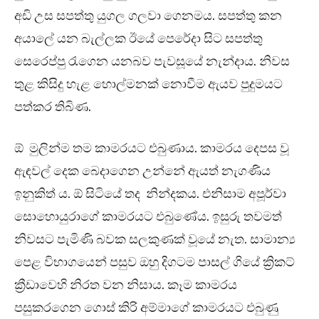
අඩි උස සපත්තු යුගල ගලවා ගෙනමය. සපත්තු කන
අයාලේ යන බැල්ලක ඊයේ පෙරේදා සිට සපත්තු
සෙරෙප්පු රැගෙන යනබව පැවසූයේ නැන්දාය. නිවස
තුළ කිසිදු හැළ හොල්මනක් නොවීම ඇයව පුදුමයට
පත්කර තිබිණ.
ඕ මුලින්ම තම කාමරයට එබුණාය. කාමරය දෙපස වූ
ඇඳවල් දෙක බෙදාගෙන උන්නේ ඇයත් නැගණිය
ඉනුකිත් ය. ඕ සිටියේ තද නින්දකය. එනිසාම අපූර්වා
සොහොයුරාගේ කාමරයට එබුණේය. ඉසුරු තවමත්
නිවසට පැමිණි බවක සලකුණක් වූයේ නැත. සාමාන්‍ය
පෙළ විභාගයෙන් පසුව ඔහු දිගටම පාසල් ගියේ ක්‍රිකට්
ක්‍රීඩාවෙහි නිරත වන නිසාය. කෑම කාමරය
පසුකරගෙන ගොස් කිරි අම්මාගේ කාමරයට එබුණු