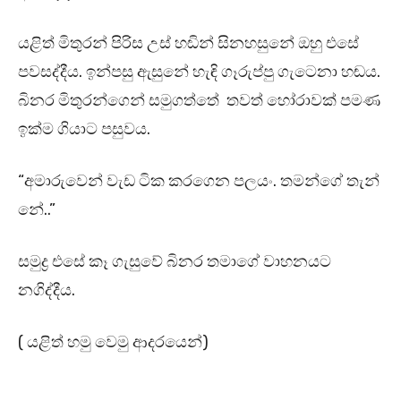
යළිත් මිතුරන් පිරිස උස් හඬින් සිනහසුනේ ඔහු එසේ
පවසද්දීය. ඉන්පසු ඇසුනේ හැඳි ගෑරුප්පු ගැටෙනා හඬය.
බිනර මිතුරන්ගෙන් සමුගත්තේ තවත් හෝරාවක් පමණ
ඉක්ම ගියාට පසුවය.
“අමාරුවෙන් වැඩ ටික කරගෙන පලයං. තමන්ගේ තැන්
නේ..”
සමුද්‍ර එසේ කෑ ගැසුවේ බිනර තමාගේ වාහනයට
නගිද්දීය.
( යළිත් හමු වෙමු ආදරයෙන්)