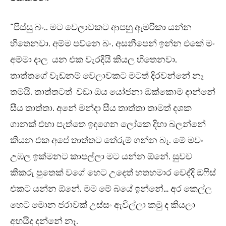
“පිස්සු බං.. මට වෙලාවකට ආපහු ඇමරිකා යන්න
හිතෙනවා. අම්ම පව්නෙ බං. අසනීපෙන් ඉන්න එකේ මං
අම්මා දාල යන එක වැරදියි කියල හිතෙනවා.
තාත්තගේ වැඩනම් වෙලාවකට මටත් දිරවන්නේ නෑ
තමයි. තාත්තටත් වඩා ඔය යෝජනා ඔක්කොම දාන්නේ
සීය තාත්තා. අනේ මන්දා සීය තාත්තා තාමත් දශක
ගානක් එහා පැත්තෙ ඉඳගෙන ලෝකෙ දිහා බලන්නේ
කියන එක අපේ තාත්තට තේරුම් ගන්න බෑ. මේ මචං
උඹල ඉක්මනට කාපල්ලා මට යන්න ඕනේ. සුවච
කීකරු පුතෙක් වගේ හෙට උදෙත් හතහමාර වෙද්දි ඔෆිස්
එකට යන්න ඕනේ. මම මේ බයේ ඉන්නේ… අර කෙල්ල
හෙට මොන ජරාවක් උස්සං ඇවිල්ලා කමු ද කියලා
අහයිද දන්නේ නෑ.