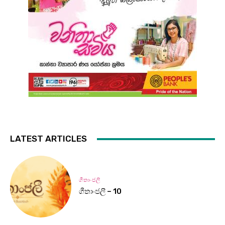
LATEST ARTICLES
ගීතාංජලී
ගීතාංජලී – 10