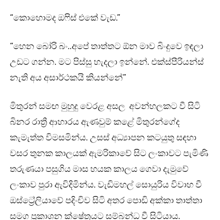
“කොහොමද ඔෆිස් එකේ වැඩ.”
“හෙන බෝරි බං..අපේ තාත්තට ඕන මාව බිංදුවෙ ඉඳලා
උඩට ගන්න. මට පිස්සු හැදලා ඉන්නේ. එක්ස්පීරියන්ස්
නැති අය අසාර්ථකයි කියන්නේ”
මිතුරන් සමඟ මුහුදු වෙරළ අසල අවන්හලකට වී සිටි
බිනර රාත්‍රී ආහාරය ඇණවුම් කළේ මිතුරන්ගේද
කැමැත්ත විමසමින්ය. උසස් අධ්‍යාපන කටයුතු සඳහා
වසර තුනක කාලයක් ඇමරිකාවේ සිට ලංකාවට පැමිණි
තරුණයා පසුගිය මාස හයක කාලය ගෙවා දැමුවේ
ලංකාව පුරා ඇවිදිමින්ය. වැඩිමහල් සොයුරිය විවාහ වී
ඔස්ට්‍රේලියාවේ පදිංචිව සිටි අතර පොඩි අක්කා තාත්තා
සමග ප්‍රකාශන ක්ෂේත්‍රයට සම්බන්ධ වී සිටියාය.