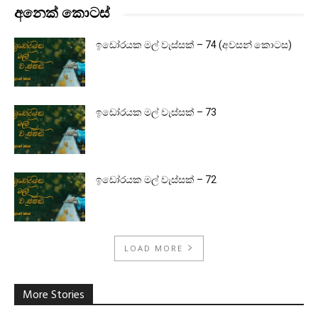
අනෙක් කොටස්
ඉඩෝරයක මල් වැස්සක් – 74 (අවසන් කොටස)
ඉඩෝරයක මල් වැස්සක් – 73
ඉඩෝරයක මල් වැස්සක් – 72
LOAD MORE
More Stories