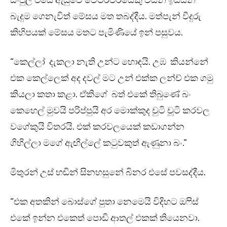
සංජුල එසේ ඇසුවේ වේටර්වරයෙකු විසින් ඉස්සන්
බැදුම ගෙනැවිත් මේසය මත තබද්දීය. මත්පැන් වීදුරු
කිහිපයක් මේසය මතට පැමිණියේ ඉන් පසුවය.
“කෙල්ලා් දැකලා නැති උන්ට හොඳයි. උඹ කියන්නේ
එක කෙල්ලෙක් අද දවල් මට උන් එක්ක ලන්ච් එක ගමු
කියලා කතා කළා. ඒකිගේ බත් එකේ තිබුණේ බං
කෙහෙල් මුවයි පරිප්පුයි අර මොක්කුද චුටි චූටි කරවල
වගේකුයි විතරයි. එක් කරවලයෙක් කඩාගන්න
ගිහිල්ලා මගේ ඇඟිල්ලේ කටුවකුත් ඇණුනා බං.”
මිතුරන් උස් හඬින් සිනහසුනේ බිනර එසේ පවසද්දීය.
“එක අතකින් බොස්ගේ පුතා නෙමෙයි විදිහට ඔෆිස්
එකේ ඉන්න එකෙත් පොඩි ආතල් එකක් තියෙනවා.