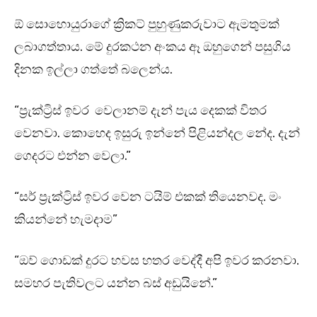
ඕ සොහොයුරාගේ ක්‍රිකට් පුහුණුකරුවාට ඇමතුමක්
ලබාගත්තාය. මේ දුරකථන අංකය ඈ ඔහුගෙන් පසුගිය
දිනක ඉල්ලා ගත්තේ බලෙන්ය.
“ප්‍රැක්ට්‍රිස් ඉවර වෙලානම් දැන් පැය දෙකක් විතර
වෙනවා. කොහෙද ඉසුරු ඉන්නේ පිළියන්දල නේද. දැන්
ගෙදරට එන්න වෙලා.”
“සර් ප්‍රැක්ට්‍රිස් ඉවර වෙන ටයිම් එකක් තියෙනවද. මං
කියන්නේ හැමදාම”
“ඔව් ගොඩක් දුරට හවස හතර වෙද්දී අපි ඉවර කරනවා.
සමහර පැතිවලට යන්න බස් අඩුයිනේ.”