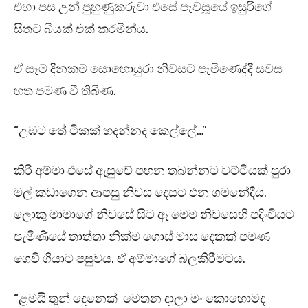
එහා පස උන් පුහුණුකරුවා එසේ පැවසූයේ ඉසුරිගේ
සිතට බියක් එක් කරමින්ය.
ඒ සෑම දිනකම සොහොයුරා නිවසට පැමිණෙද්දී සවස
හත පමණ වී තිබිණ.
“උඹට තේ ටිකක් හදන්නද කෙල්ලේ…”
කිරි අම්මා එසේ ඇසුවේ පහන තබන්නට වට්ටියක් පුරා
මල් කඩාගෙන ආපසු නිවස දෙසට එන ගමනේදීය.
ලොකු මාමාගේ නිවසේ සිට ඈ මෙම නිවසෙහි පදිංචියට
පැමිණියේ තාත්තා නික්ම ගොස් මාස දෙකක් පමණ
ගෙවී ගියාට පසුවය. ඒ අම්මාගේ බලකිරීමටය.
“ළමයි තුන් දෙනෙක් මෙතන දාලා මං කොහොමද