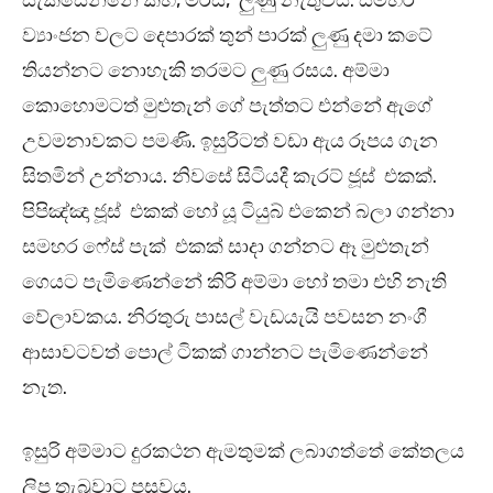
සැකසෙන්නේ කහ, මිරිස්, ලුණු නැතුවය. සමහර
ව්‍යාංජන වලට දෙපාරක් තුන් පාරක් ලුණු දමා කටේ
තියන්නට නොහැකි තරමට ලුණු රසය. අම්මා
කොහොමටත් මුළුතැන් ගේ පැත්තට එන්නේ ඇගේ
උවමනාවකට පමණි. ඉසුරිටත් වඩා ඇය රූපය ගැන
සිතමින් උන්නාය. නිවසේ සිටියදී කැරට් ජූස් එකක්.
පිපිඤ්ඤා ජූස් එකක් හෝ යූ ටියුබ් එකෙන් බලා ගන්නා
සමහර ෆේස් පැක් එකක් සාදා ගන්නට ඈ මුළුතැන්
ගෙයට පැමිණෙන්නේ කිරි අම්මා හෝ තමා එහි නැති
වේලාවකය. නිරතුරු පාසල් වැඩයැයි පවසන නංගී
ආසාවටවත් පොල් ටිකක් ගාන්නට පැමිණෙන්නේ
නැත.
ඉසුරි අම්මාට දුරකථන ඇමතුමක් ලබාගත්තේ කේතලය
ලිප තැබුවාට පසුවය.