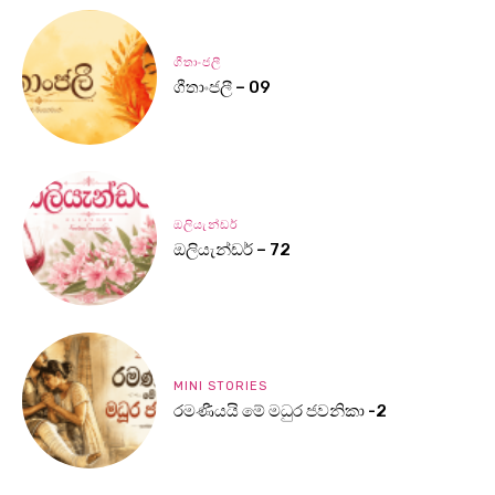
ගීතාංජලී
ගීතාංජලී – 09
ඔලියැන්ඩර්
ඔලියැන්ඩර් – 72
MINI STORIES
රමණීයයි මේ මධුර ජවනිකා -2