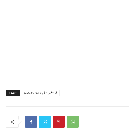
TAGS
ඉඩෝරයක මල් වැස්සක්