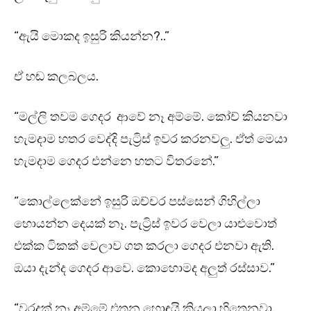
“ඇයි මොකද ඉසුරි කියන්න?..”
ඒ හඬ කලබලය.
“මල්ලි තවම ගෙදර ආවේ නෑ අම්මේ. කෝච් කියනවා
හැමදාම හතර වෙද්දි පැට්‍රිස් ඉවර කරනවලු. ඒත් මෙයා
හැමදාම ගෙදර එන්නෙ හතට විතරනේ.”
“කොල්ලෙක්නේ ඉසුරි ඔච්චර පස්සෙන් ගිහිල්ලා
හොයන්න දෙයක් නෑ. පැට්‍රිස් ඉවර වෙලා යාළුවොත්
එක්ක ටිකක් වෙලාව ගත කරලා ගෙදර එනවා ඇති.
ඔයා දැන්ද ගෙදර ආවෙ. කොහොමද අලුත් රස්සාව.”
“වරදක් නෑ අම්මේ එතන හොඳයි කියලා හිතෙනවා.