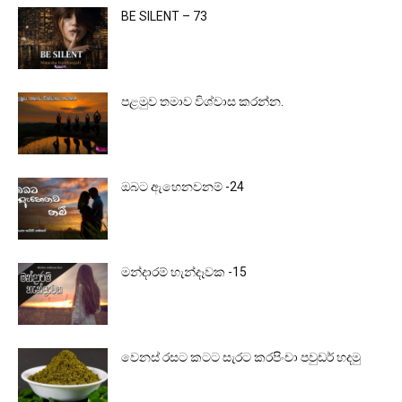
BE SILENT – 73
පළමුව තමාව විශ්වාස කරන්න.
ඔබට ඇහෙනවනම් -24
මන්දාරම් හැන්දෑවක -15
වෙනස් රසට කටට සැරට කරපිංචා පවුඩර් හදමු