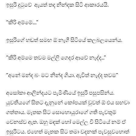
ඉසුරි දුටුවේ ඇයත් තද නින්දක සිටි ආකාරයයි.
“කිරි අම්මේ….”
ඉසුරිගේ හඬත් සමඟ ඕ නැගී සිටියේ කලබලයෙන්ය.
“කිරි අම්මෙ තවම මල්ලි ගෙදර ආවේ නැද්ද…”
“අනේ මන්ද බං මට නින්ද ගියා. ඇවිත් නැද්ද තවම”
අසෝකා ආලින්දයට පැමිණියේ ඉසුරි පසුපසින්ය.
යුවතියගේ සිතට දැනුනේ කෝපයක් වුවත් ඕ එය සඟවා
ගත්තාය. මෑතක සිට සොහොයුරාගේ ගති පැවතුම්
වෙනස්ව ඇත. ඔහු මඳක් හෝ මෙල්ල වී සිටියේ නම් ඒ
ඉසුරිටය. එහෙත් මෑතක සිට තමා වදනක් පැවසුවහොත්