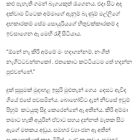
කළු පැහැති ගමන් බෑගයකුත් රැගෙනය. එදා සිට අද
දක්වාම විටෙක අම්මාගේ ඇනුම් බැණුම් මල්ලිගේ
දඟකාරකම් සේම සොයුරියගේ හිතුවක්කාරකම් ද
ඉවසාගෙන ඈ මෙහි රැඳී සිටියාය.
“ඕනේ නෑ කිරි අම්මේ මං හදාගන්නම්. නංගිත්
නැගිට්ටවන්නකෝ . එතකොට කට්ටියටම තේ හදන්න
පුළුවන්නේ.”
දුක් සුසුමක් මුදාහළ ඉසුරි මුළුතැන් ගෙය දෙසට ඇවිද
ගියේ එසේ පවසමින්ය. බොහෝවිට දැන් නිවසේ ඉවුම්
පිහුම් කටයුතු සිදු කෙරෙන්නේ ඈ අතින්ය. කිරි අම්මා
තමාට හැකි අයුරින් ඒවාට සහය දුන්නත් මෑතක සිට
ඇගේ මතකය අඩුය. සමහර ව්‍යාංජන ඈ අතින්