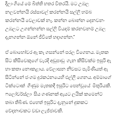
දීලා ගියේ මේ බිත්ති හතර විතරයි. මට උඹල
නලවන්නයි රස්සාවල් කරන්නයි සල්ලි හම්බ
කරන්නයි වෙලාවක් නෑ. කන්න බොන්න දෙනවනං
උඹලට උගන්නන්න සල්ලි වියදම් කරනවනම් උඹල
දැනගන්න ඕනේ ජීවිතේ හදාගන්න.”
ඒ බොහෝවර ඈ කෑ ගසන්නේ පරල වීගෙනය. මෑතක
සිට කිසිවෙකුගේ වැරදි අඩුපාඩු ගැන කිසිවක්ම ඉසුරි ඈ
හා කතා නොකළාය. වේලාසන නිවසට පැමිණියත් ඈ
සිටින්නේ ජංගම දුරකථනයෙහි එල්ලී ගෙනය. අම්මාගේ
ටික්ටොක් ගිණුම මෑතකදී ඉසුරිට පෙන්වූයේ මිතුරියකි.
ෆලෝවර්ස්ලා සිය ගණනක් ඇයට ලයික් කමෙන්ට්
තබා තිබිණ. එහෙත් ඉසුරිට දැනුනේ දුකකට
වේදනාවකට වඩා ලැජ්ජාවකි.