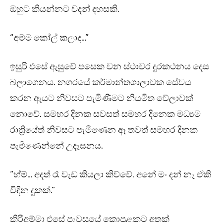
ඔහුට කියන්නට වදන් දහසකි.
“අම්ම කෝල් කලාද…”
ඉසුරි එසේ ඇසුවේ පසෙක වන ස්ථාවර දුරකථනය දෙස
බලාගෙනය. නගරයේ කර්මාන්තශාලාවක සේවය
කරන ඇයට නිවසට පැමිණීමට නියමිත වේලාවක්
නොවේ. සමහර දිනක සවසත් සමහර දිනෙක මධ්‍යම
රාත්‍රියේත් නිවසට පැමිණෙන ඈ තවත් සමහර දිනක
පැමිණෙන්නේ උදෑසනය.
“හ්ම්… අදත් රෑ වැඩ කියලා කිව්වේ. අනේ මං දන් නෑ ඒකි
විඳින දුකක්.”
කිරිඅම්මා එසේ පැවසූයේ කොපුළකට අතක්