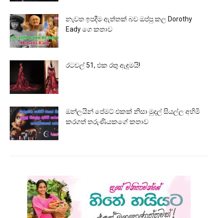
නැවත ඉපදීම ඇත්තක් බව ඔප්පු කල Dorothy
Eady ගෙ කතාව
රටවල් 51, එක රතු ඇඳුමයි!
ඔන්ලයින් පේමට් එකක් නිසා මුදල් සියල්ල අහිමි
කරගත් තරුණියකගේ කතාව