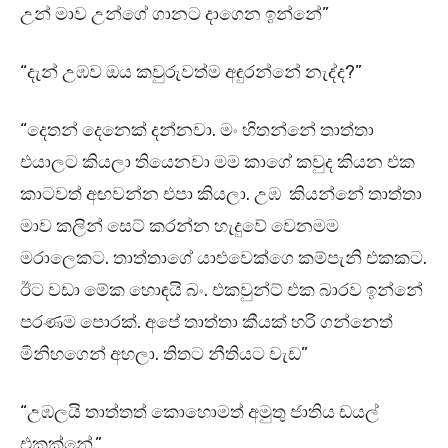
උන් මාව උන්ගේ ගානට දාගෙන ඉන්නේ”
“දැන් උඹව ඔය කවුරුවත්ම අඳුරන්නේ නැද්ද?”
“දෙතන් දෙනෙක් දන්නවා. මං හිතන්නේ තාත්තා
එයාලට කියලා තියෙනවා මම කාගේ කවුද කියන එක
කාටවත් අඟවන්න එපා කියලා. උඹ කියන්නේ තාත්තා
මාව කලින් සෙට් කරන්න හැදුවේ වෙනමම
මරාලෙකට. තාත්තාගේ යාළුවෙක්ගෙ කම්පැනි එකකට.
ඊට වඩා මේක හොඳයි බං. එකවුන්ට් එක බාරව ඉන්නේ
පරණම පොරක්. අපේ තාත්තා කීයක් හරි ගන්නෙත්
මිනිහගෙන් අහලා. තිතට නීතියට වැඩ”
“උඹලයි තාත්තත් කොහොමත් අමුතු ජාතිය ඩයල්
එකක්නේ.”