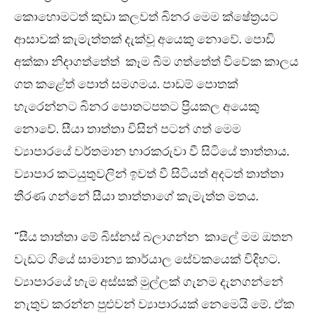
කොහොමටත් කුඩා කලවත් බිනර මෙම ක්ෂේත්‍රයට
ආසාවක් කැමැත්තක් දැක්වූ අයෙකු නොවේ. පොඩි
අක්කා නිදාගත්තේත් කෑම බීම ගත්තේත් විවේක කාලය
ගත කළේත් පොත් සමගමය. පාඩම් පොතක්
හැරෙන්නට බිනර පොතටපතට ප්‍රියකල අයෙකු
නොවේ. සීයා තාත්තා විසින් පටන් ගත් මෙම
ව්‍යාපාරයේ වර්තමාන භාරකරුවා වී සිටියේ තාත්තාය.
ව්‍යාපාර කටයුතුවලින් ඉවත් වී සිටියත් අදටත් තාත්තා
තීරණ ගන්නේ සීයා තාත්තාගේ කැමැත්ත මතය.
“සීය තාත්තා මේ බිස්නස් බලාගන්න කාලේ මම ඔතන
වැඩට ගියේ සාමාන්‍ය කාර්යාල සේවකයෙක් විදිහට.
ව්‍යාපාරයේ හැම අස්සක් මුල්ලක් ගැනම දැනගන්නේ
නැතුව කරන්න පුළුවන් ව්‍යාපාරයක් නෙමෙයි මේ. ඒක