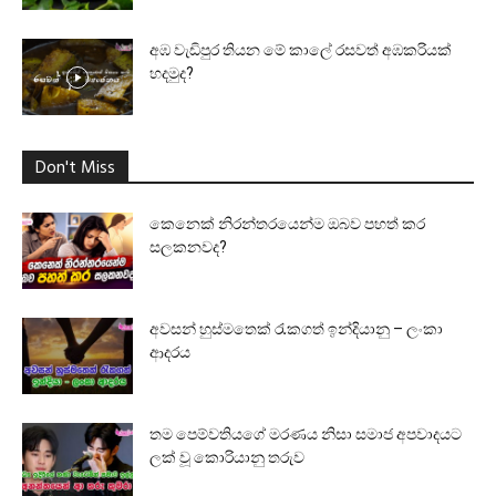
අඹ වැඩිපුර තියන මේ කාලේ රසවත් අඹකරියක්
හදමුද?
Don't Miss
කෙනෙක් නිරන්තරයෙන්ම ඔබව පහත් කර
සලකනවද?
අවසන් හුස්මතෙක් රැකගත් ඉන්දියානු – ලංකා
ආදරය
තම පෙම්වතියගේ මරණය නිසා සමාජ අපවාදයට
ලක් වූ කොරියානු තරුව