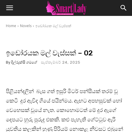
Home
Novels
ඉඩෝරයක මල් වැස්සක්
ඉඩෝරයක මල් වැස්සක් – 02
By
දිල්රුක්ෂි ගමගේ
සැප්තැම්බර් 24, 2025
පිළියන්දලින් බැස ගත් ඉසුරි මීටර් පන්සීයක් තරම් වූ
කෙටි දුර ඇවිද ගියේ පයින්මය. ඇඟට අපහසුවක් හෝ
වෙහෙසක් වූයේ නැත. කොහොමටත් මේ දුර ඇගේ
දෙපයට හුරු පුරුදු එකකි. කළු පැහැති ගේට්ටුව ඇරි
යුවතිය කලකින් හුණු පිරියම් නොකළ නිවසට එබුනේ