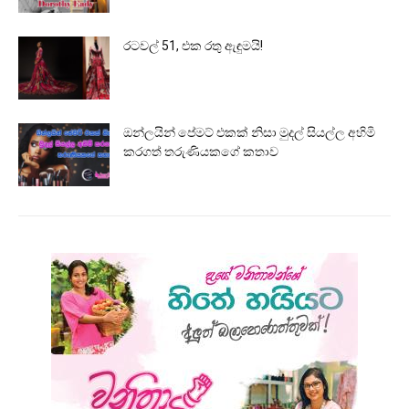
රටවල් 51, එක රතු ඇඳුමයි!
ඔන්ලයින් පේමට් එකක් නිසා මුදල් සියල්ල අහිමි
කරගත් තරුණියකගේ කතාව