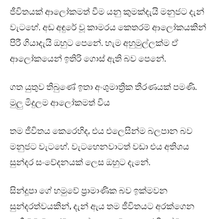
ජීවිතයක් ආලෝකමත් වීම යනු කුමක්දැයි මනුජට දැන්
වැටහේ. අඩ අඳුරේ වූ කාමරය කෙතරම් ආලෝකයකින්
පිරී ගියාදැයි ඔහුට පෙනේ. හැම අහුමුල්ලක්ම ඒ
ආලෝකයෙන් ඉතිරි ගොස් ඇති බව පෙනේ.
ගත යුතුව තිබුණේ ඉතා අංශුමාත්‍රික තීරණයක් පමණි.
මුලු මිදුලම ආලෝකමත් විය
තම ජීවිතය කෙරෙහිද, එය එලෙසින්ම බලපාන බව
මනුජට වැටහේ. වැටහෙනවාටත් වඩා එය අතිශය
සුන්දර සංවේදනයක් ලෙස ඔහුට දැනේ.
සින්දූපා ගේ හමුවේ ප්‍රාමාණික බව ඉක්මවන
සුන්දරත්වයකින්, දැන් ඇය තම ජීවිතයට අරක්ගෙන