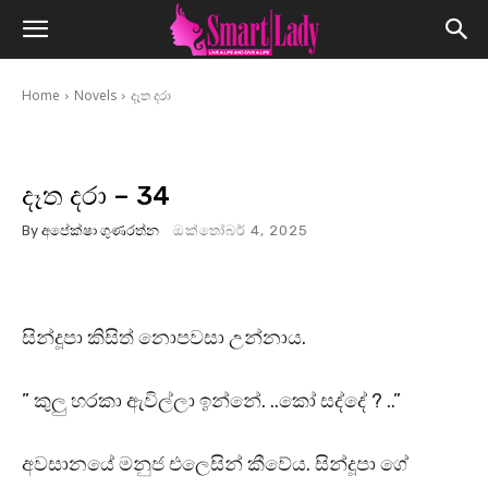
Home
Novels
දෑත දරා
දෑත දරා – 34
By
අපේක්ෂා ගුණරත්න
ඔක්තෝබර් 4, 2025
සින්දූපා කිසිත් නොපවසා උන්නාය.
” කුලු හරකා ඇවිල්ලා ඉන්නේ. ..කෝ සද්දේ ? ..”
අවසානයේ මනුජ එලෙසින් කීවේය. සින්දූපා ගේ