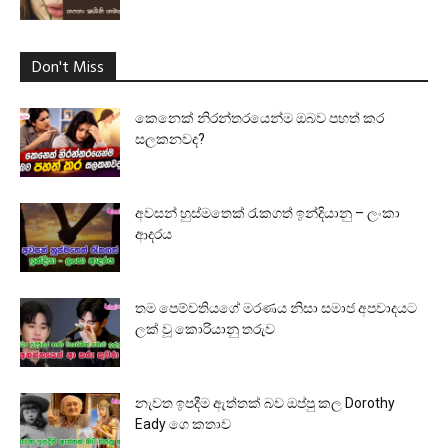
Don't Miss
කෙනෙක් නිරන්තරයෙන්ම ඔබව පහත් කර
සලකනවද?
අවසන් හුස්මතෙක් රැකගත් ඉන්දියානු – ලංකා
ආදරය
තම පෙම්වතියගේ මරණය නිසා සමාජ අපවාදයට
ලක් වූ කොරියානු තරුව
නැවත ඉපදීම ඇත්තක් බව ඔප්පු කල Dorothy
Eady ගෙ කතාව