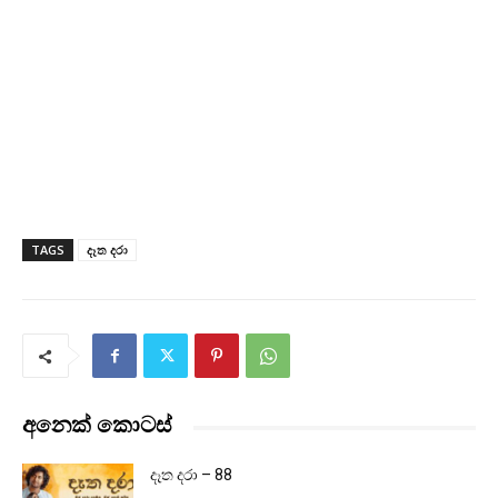
TAGS
දෑත දරා
අනෙක් කොටස්
දෑත දරා – 88