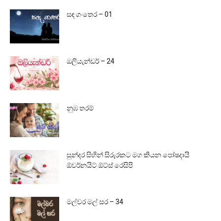
සඳ ගංතෙර – 01
ඔලියැන්ඩර් – 24
නුඹ තරම්
සුන්දර සිහින් සිරුරකට මග කියන පෝෂදායි
ඕවර්නයිට් ඕට්ස් රෙසිපි
මල්වර මල් සර – 34