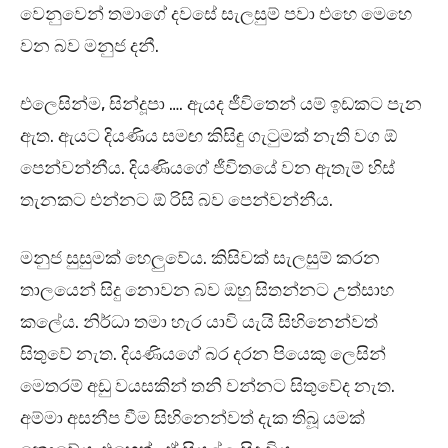
වෙනුවෙන් තමාගේ දවසේ සැලසුම් පවා එහෙ මෙහෙ
වන බව මනුජ දනී.
එලෙසින්ම, සින්දූපා …. ඇයද ජීවිතෙන් යම් ඉඩකට පැන
ඇත. ඇයට දියණිය සමඟ කිසිඳු ගැටුමක් නැති වග ඕ
පෙන්වන්නීය. දියණියගේ ජීවිතයේ වන ඇතැම් හිස්
තැනකට එන්නට ඕ රිසි බව පෙන්වන්නීය.
මනුජ සුසුමක් හෙලුවේය. කිසිවක් සැලසුම් කරන
තාලයෙන් සිදු නොවන බව ඔහු සිතන්නට උත්සාහ
කලේය. නිර්ධා තමා හැර යාවි යැයි සිහිනෙන්වත්
සිතුවේ නැත. දියණියගේ බර දරන පියෙකු ලෙසින්
මෙතරම් අඩු වයසකින් තනි වන්නට සිතුවේද නැත.
අම්මා අසනීප වීම සිහිනෙන්වත් දැක තිබූ යමක්