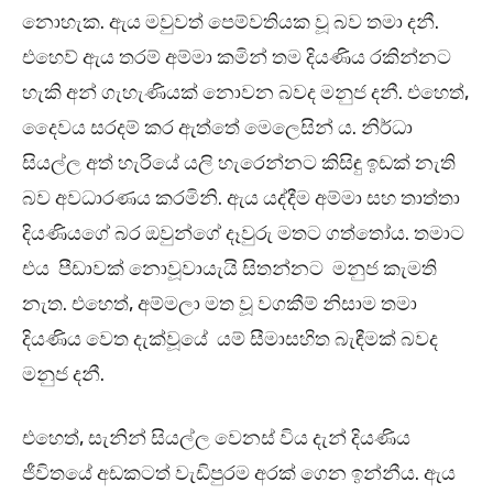
නොහැක. ඇය මවුවත් පෙම්වතියක වූ බව තමා දනී.
එහෙව් ඇය තරම් අම්මා කමින් තම දියණිය රකින්නට
හැකි අන් ගැහැණියක් නොවන බවද මනුජ දනී. එහෙත්,
දෛවය සරදම් කර ඇත්තේ මෙලෙසින් ය. නිර්ධා
සියල්ල අත් හැරියේ යලි හැරෙන්නට කිසිඳු ඉඩක් නැති
බව අවධාරණය කරමිනි. ඇය යද්දීම අම්මා සහ තාත්තා
දියණියගේ බර ඔවුන්ගේ දෑවුරු මතට ගත්තෝය. තමාට
එය පීඩාවක් නොවූවායැයි සිතන්නට මනුජ කැමති
නැත. එහෙත්, අම්මලා මත වූ වගකීම් නිසාම තමා
දියණිය වෙත දැක්වූයේ යම් සීමාසහිත බැඳීමක් බවද
මනුජ දනී.
එහෙත්, සැනින් සියල්ල වෙනස් විය දැන් දියණිය
ජීවිතයේ අඩකටත් වැඩිපුරම අරක් ගෙන ඉන්නීය. ඇය