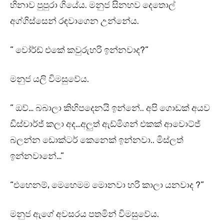
හිනාව පුපුරා ගියේය. මනුජ සිනහව දෙතොල්
අග්ගිස්සෙන් රඳවාගෙන උන්නේය.
” වෝර්ඩ් එකේ කවුරුහරි ඉන්නවාද?”
මනුජ යලි විමසුවේය.
” ඔව්… බබාලා කිහිපදෙනයි ඉන්නේ.. අපි ගොඩක් අයව
ඩිස්චාර්ජ් කලා අද…අලුත් ඇඩ්මිශන් එකක් ආවොට්ජ්
බලන්න ඩොක්ටර් කෙනෙක් ඉන්නවා.. මිස්ලත්
ඉන්නවානේ…”
“එහෙනම්, මෙහෙමම මොනවා හරි කාලා යනවාද ?”
මනුජ ඇගේ අවසරය පතමින් විමසුවේය.