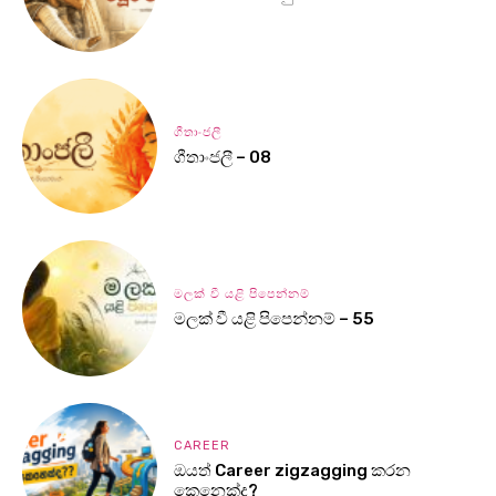
ගීතාංජලී
ගීතාංජලී – 08
මලක් වී යළි පිපෙන්නම්
මලක් වී යළි පිපෙන්නම් – 55
CAREER
ඔයත් Career zigzagging කරන
කෙනෙක්ද?