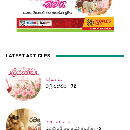
LATEST ARTICLES
ඔලියැන්ඩර්
ඔලියැන්ඩර් – 72
MINI STORIES
රමණීයයි මේ මධුර ජවනිකා -2