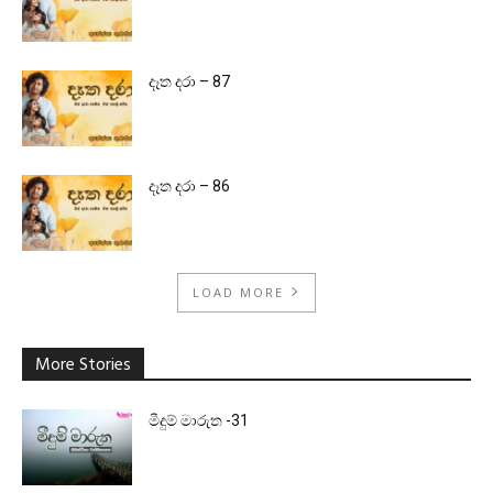
දෑත දරා – 87
දෑත දරා – 86
LOAD MORE
More Stories
මීදුම් මාරුත -31