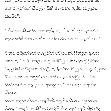
සින්දූපා ට තව වේලා රැඳෙන්නට අවැසි විය. එහෙත්,
මනුජ උන්නේ සියල්ල සිහි කල්පනා ඇතිව සැලසුම්
කරමිනි.
” විශ්වට කියන්න මම ඇවිල්ලා ගියා කියලා…උදේට
ඇනෙක්ස් එකට එක්ක යන්න මම එනවා … ඉන්න ….”
මනුජ සමුදුන්නේ එලෙසින් පවසමිනි. සින්දූපා ආපසු
නොහැරීම රථ ගාල අසල ගේට්ටුවෙන් ඇතුල් වූවාය.
මද දුරක් ඇවිද ගොස් යළි හැරුණාය. මනුජගේ දෑස් වූයේ
ඕ යන මඟය. මනුජ අත ඔසවා ඇයට සමුදුන්නේය.
සින්දූපා හිස සැලුවාය. ආපසු හැරී නොබලාම ඇවිද
ගියාය.
සවස මනුජ නිවසට පැමිණි පසු දියණියට ඔහු සමඟ
මිදුලේ සෙල්ලම් කිරීමට අවැසි විය. අඳුර වැටී තිබුණද