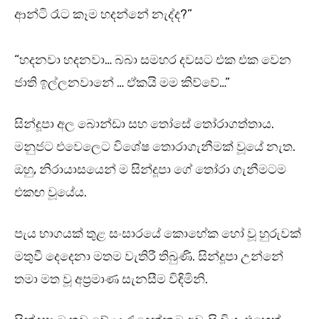
ආන්ටි රෑට කෑම හදන්නේ නැද්ද?”
“හදනවා හදනවා… බබා සමහර දවසට එක එක වෙන
ජාති ඉල්ලනවානේ … ඒකයි මම කිව්වේ…”
සින්දූපා අල බොන්ඩා සහ තෝසේ තෝරාගත්තාය.
මනුජට එවෙලෙට විශේෂ තොරාගැනීමක් වූයේ නැත.
ඔහු, නිරායාසයෙන් ම සින්දූපා ගේ තෝරා ගැනීමටම
එකඟ වූයේය.
පැය භාගයක් තුළ සංසාරයේ කොහේක හෝ වූ හුරුවක්
මතුවී දෙදෙනා මතම වැතිරී තිබුණි. සින්දූපා උන්නේ
තමා මත වූ අප්‍රමාණ සැනසීම විඳිමිනි.