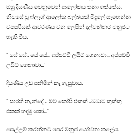
ඔහු දියණිය වෙනුවෙන් ආලෝකය තනා ගත්තේය.
නිවසේ වූ ෆ්ලෑශ් ආලෝක බල්බයක් මිදුලේ සෑහෙන්න
වපසරියක් ආවරණය වන ලෙසින් දල්වන්නට මනුජට
හැකි විය.
” යේ යේ.. යේ යේ… අප්පච්චී ලයිට් ගෙනාවා… අප්පච්චී
ලයිට් ගෙනාවා…”
දියණිය උඩ පනිමින් කෑ ගැසුවාය.
” සාරතී නැන්දේ .. මට කෝපි එකක් ..බබාට කුක්කු
එකක් හදමු කෝ…”
සෙල්ලම් කරන්නට පෙර මනුජ යෝජනා කලේය.