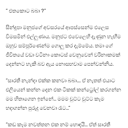
” එතකොට බබා ?”
සින්දූපා මනුජගේ අවසරයේ ආපස්සෙන්ම එලෙස
විමසමින් එල්ලුණාය. මනුජට එවෙලෙහි දැණුන හැඟීම
ඔහුව සම්පුර්ණෙන්ම ගොලු කර දැම්මේය. තමා ගේ
ජීවිතයේ වඩා වටිනා කොටස් වෙනුවෙන් වරිනාකමක්
දෙන්නට හැකි බව ඇය නොසඟවාම පෙන්වන්නිය.
“සාරතී නැන්දා එක්ක කනවා බබා…. ඒ නැතත් එයාට
එලියෙන් කන්න දෙන එක ටිකක් කන්ට්‍රෝල් කරගන්න
මම හිතාගෙන ඉන්නේ… මමම චුට්ට චුට්ට කෑම
හදාගන්න පුරුදු වෙනවා රෑට…”
“කඩ කෑම නවත්තන එක නම් හොඳයි… ඒත් සාරතී