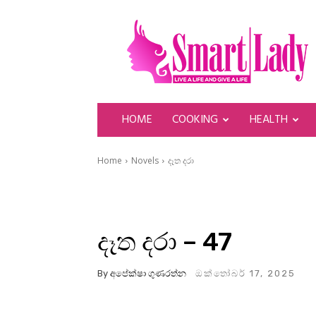
SmartLady
HOME
COOKING
HEALTH
Home
Novels
දෑත දරා
දෑත දරා – 47
By
අපේක්ෂා ගුණරත්න
ඔක්තෝබර් 17, 2025