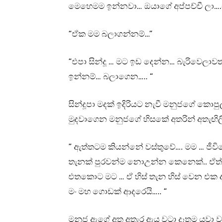
මෙහෙමම ඉන්නවා… ඔයාගේ අප්පච්චී ලා….
“ඒක මම බලාගන්නම්…”
“එපා සින්දූ … මට ඉඩ දෙන්න… බැරිවෙලාවත්
ඉන්නම්… බලාගෙන….. “
සින්දූපා මදක් ඉදිරියට නැවී මනුජගේ කොපු
මුදවාගෙන මනුජගේ හිසකේ අතරින් අතැඟිලි
” ඇත්තටම කියන්නේ වස්තුවේ…. මම … ජී
තැනක් පුරවන්ම නොඋන්න කෙනෙක්.. ඒත් 
එතකොට මට … ඒ හිස් තැන හිස් වෙන එක දර
මං මහ ගොඩක් ආදරෙයි….. “
මනුජ ඇගේ අත අතැර ඇය වටා දෑතම යවා වැ