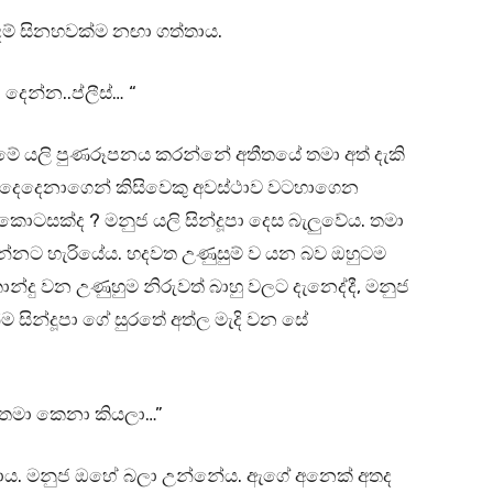
රදම් සිනහවක්ම නඟා ගත්තාය.
ෙන්න..ප්ලීස්… “
මේ යලි පුණරූපනය කරන්නේ අතීතයේ තමා අත් දැකි
යය. දෙදෙනාගෙන් කිසිවෙකු අවස්ථාව වටහාගෙන
 කොටසක්ද ? මනුජ යලි සින්දූපා දෙස බැලුවේය. තමා
ී යන්නට හැරියේය. හදවත උණුසුම් ව යන බව ඔහුටම
න්දු වන උණුහුම නිරුවත් බාහු වලට දැනෙද්දී, මනුජ
න්ම සින්දූපා ගේ සුරතේ අත්ල මැදි වන සේ
ම තමා කෙනා කියලා…”
ුවාය. මනුජ ඔහේ බලා උන්නේය. ඇගේ අනෙක් අතද