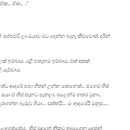
ඒක… ඒක… ..”
 අප්පච්චී ලා ඔයාව මට දෙන්න බැහැ කිව්වොත්, දුරින්
ලක් ඉම්බාය. යළි එතැනම ඉම්බාය. එක් අතක්
 යැව්වාය.
විතේට ආදරේ එපා හිතන් උන්න කෙනෙක්… එහෙම හිස්
ඔයා ඒ හිස් තැනට පැනලා, බලෙන්ම නතර වුනා..
ාගන්න බැරුව ගියා…. සත්තයි…. මං ආදරෙයි මනුජ…..
ළඳගත්තේය. හිස් මුදුනේ නිකට තබාගෙන දෙතුන්