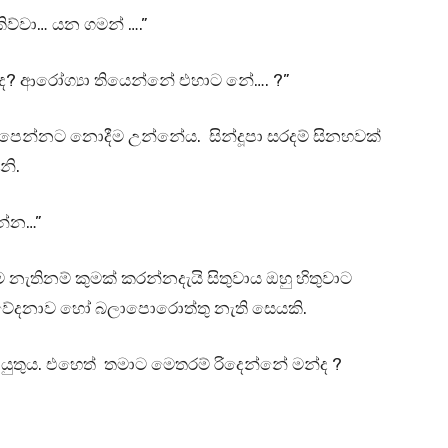
කිව්වා… යන ගමන් ….”
? ආරෝග්‍යා තියෙන්නේ එහාට නේ…. ?”
ප්පෙන්නට නොදීම උන්නේය. සින්දූපා සරදම් සිනහවක්
නි.
න්න…”
ම නැතිනම් කුමක් කරන්නදැයි සිතුවාය ඔහු හිතුවාට
ූ වේදනාව හෝ බලාපොරොත්තු නැති සෙයකි.
යුතුය. එහෙත් තමාට මෙතරම් රිදෙන්නේ මන්ද ?