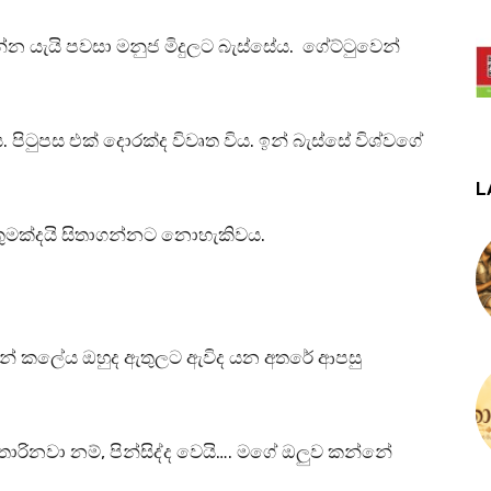
න්න යැයි පවසා මනුජ මිදුලට බැස්සේය. ගේට්ටුවෙන්
ය. පිටුපස එක් දොරක්ද විවෘත විය. ඉන් බැස්සේ විශ්වගේ
L
කුමක්දයි සිතාගන්නට නොහැකිවය.
 සන් කලේය ඔහුද ඇතුලට ඇවිද යන අතරේ ආපසු
රිනවා නම්, පින්සිද්ද වෙයි…. මගේ ඔලුව කන්නේ