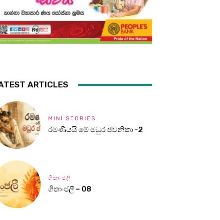
ATEST ARTICLES
MINI STORIES
රමණීයයි මේ මධුර ජවනිකා -2
ගීතාංජලී
ගීතාංජලී – 08