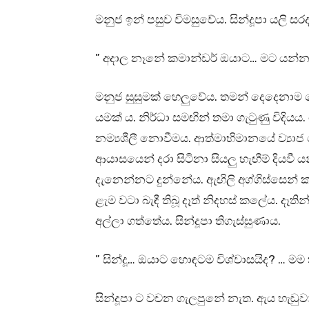
මනුජ ඉන් පසුව විමසුවේය. සින්දූපා යලි ස
” අදාල නෑනේ කමාන්ඩර් ඔයාට… මට යන්න ද
මනුජ සුසුමක් හෙලුවේය. තමන් දෙදෙනාම 
යමක් ය. නිර්ධා සමඟින් තමා ගැටුණු විදි
නම්‍යශීලී නොවීමය. ආත්මාභිමානයේ ව්‍යාජ
ආයාසයෙන් දරා සිටිනා සියලු හැඟීම් දියව
දැනෙන්නට දුන්නේය. ඇඟිලි අග්ගිස්සෙන් කා
ළැම වටා බැඳී තිබූ දෑත් නිදහස් කලේය. දෑති
අල්ලා ගත්තේය. සින්දූපා තිගැස්සුණාය.
” සින්දූ… ඔයාට හොඳටම විශ්වාසයිද? … ම
සින්දූපා ට වචන ගැලපුනේ නැත. ඇය හැඬ