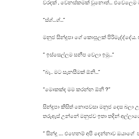
වරදක් , වෙනස්කමක් වුනොත්… එවෙලෙම
“ස්ශ්…ශ්…”
මනුජ සින්දූපා ගේ කොපුලක් පිරිමැද්ද්දේය. 
” ඉස්සෙල්ලම සනීප වෙලා ඉමු…”
“බෑ.. මට සැනසීමක් ඕනි…”
“මොකක්ද මම කරන්න ඕනි ?”
සින්දූපා කිසිත් නොපවසා මනුජ දෙස බල
තරුඇස් උන්නේ මනුජව ඉතා තදින් අල්ලා
” සින්දූ …. එහෙනම් අපි දෙන්නාව ඔයාගේ