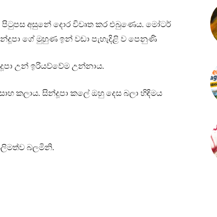
හා පිටුපස අසුනේ දොර විවෘත කර එබුණෙය. මෝටර්
න්දූපා ගේ මුහුණ ඉන් වඩා පැහැදිළි ව පෙනුණි
්දූපා උන් ඉරියව්වේම උන්නාය.
ාහ කලාය. සින්දූපා කලේ ඔහු දෙස බලා හිඳිමය
ලිමත්ව බලමිනි.