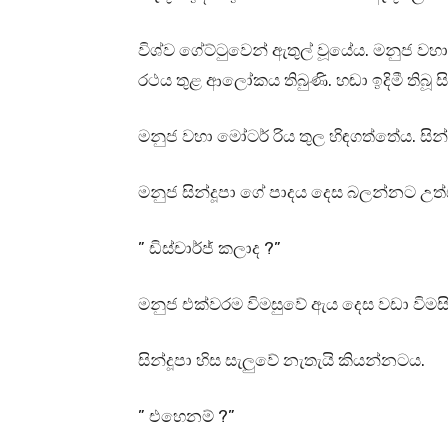
විශ්ව ගේට්ටුවෙන් ඇතුල් වූයේය. මනුජ ව
රථය තුළ ආලෝකය තිබුණි. හඬා ඉදිමී තිබූ සි
මනුජ වහා මෝටර් රිය තුල හිඳගත්තේය. සින
මනුජ සින්දූපා ගේ පාදය දෙස බලන්නට උත්ස
” ඩිස්චාර්ජ් කලාද ?”
මනුජ එක්වරම විමසුවේ ඇය දෙස වඩා විමසි
සින්දූපා හිස සැලුවේ නැතැයි කියන්නටය.
” එහෙනම් ?”