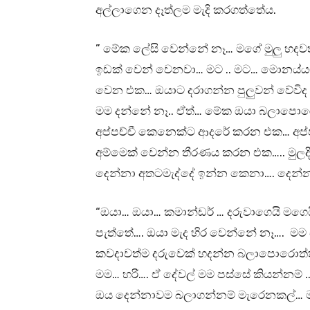
අල්ලාගෙන දෑත්ලම මැදි කරගත්තේය.
” මේක ලේසි වෙන්නේ නෑ… මගේ මුලු හද
ඉඩක් වෙන් වෙනවා… මට .. මට… මොනය්යම් 
වෙන එක… ඔයාට දරාගන්න පුලුවන් වේවිද 
මම දන්නේ නෑ.. ඒත්… මේක ඔයා බලාපොරො
අප්පච්චී කෙනෙක්ට ආදරේ කරන එක… අප්
අම්මෙක් වෙන්න තීරණය කරන එක….. මුලදි
දෙන්නා අතටමැද්දේ ඉන්න කෙනා…. දෙන
“ඔයා… ඔයා… කමාන්ඩර් … දරුවාගෙයි මගෙය
පැත්තේ…. ඔයා මැද හිර වෙන්නේ නෑ…. මම
කවදාවත්ම දරුවෙක් හදන්න බලාපොරොත්තු
මම… හරි…. ඒ දේවල් මම පස්සේ කියන්නම් ..
ඔය දෙන්නාවම බලාගන්නම් මැරෙනකල්… මට 