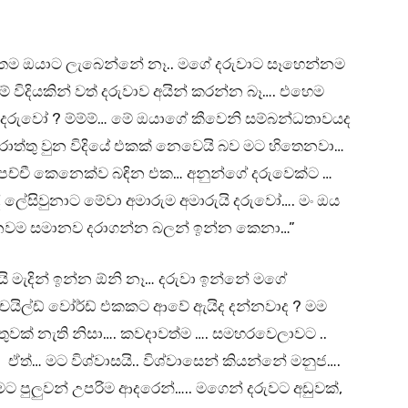
වතම ඔයාට ලැබෙන්නේ නෑ.. මගේ දරුවාට සෑහෙන්නම
විදියකින් වත් දරුවාව අයින් කරන්න බෑ…. එහෙම
දරුවෝ ? ම්ම්ම්… මේ ඔයාගේ කීවෙනි සම්බන්ධතාවයද
ත්තු වුන විදියේ එකක් නෙවෙයි බව මට හිතෙනවා…
පච්චී කෙනෙක්ව බඳින එක… අනුන්ගේ දරුවෙක්ට …
 ලේසිවුනාට මේවා අමාරුම අමාරුයි දරුවෝ…. මං ඔය
්නවම සමානව දරාගන්න බලන් ඉන්න කෙනා…”
ි මැදින් ඉන්න ඕනි නෑ… දරුවා ඉන්නේ මගේ
 චයිල්ඩ් වෝර්ඩ් එකකට ආවේ ඇයිද දන්නවාද ? මම
වක් නැති නිසා…. කවදාවත්ම …. සමහරවෙලාවට ..
 ඒත්… මට විශ්වාසයි.. විශ්වාසෙන් කියන්නේ මනුජ….
පුලුවන් උපරිම ආදරෙන්….. මගෙන් දරුවට අඩුවක්,