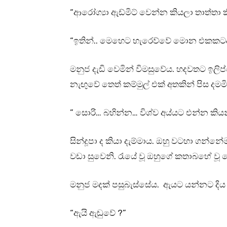
“ආරෝග්‍යා ඇඩ්මිට් වෙන්න කියලා තාත්තා 
“ඉතින්.. මෙහෙට හැරෙව්වේ මොන එකකටද
මනුජ දැඩි වෙමින් විමසුවේය. හදවතට ඉලි
නැඟුවේ තෙත් කම්මුල් එක් අතකින් පිස දමමි
” සොරි… බහින්න… විශ්ව අය්යට එන්න කිය
සින්දූපා ද කියා දැම්මාය. ඔහු වටහා ගන්නේ
වඩා සුවෙනි. රැයේ වූ ඔහුගේ කතාබහේ ව
මනුජ මදක් පසුබැස්සේය. ඇයට යන්නට දිය 
“ඇයි ඇඬුවේ ?”