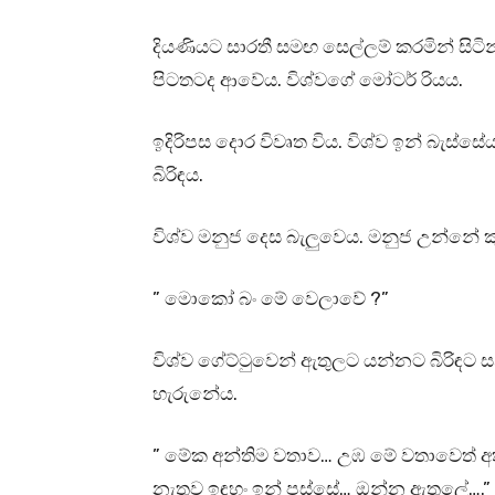
දියණියට සාරතී සමඟ සෙල්ලම් කරමින් සිටි
පිටතටද ආවේය. විශ්වගේ මෝටර් රියය.
ඉදිරිපස දොර විවෘත විය. විශ්ව ඉන් බැස්සේ
බිරිඳය.
විශ්ව මනුජ දෙස බැලුවෙය. මනුජ උන්නේ 
” මොකෝ බං මේ වෙලාවේ ?”
විශ්ව ගේට්ටුවෙන් ඇතුලට යන්නට බිරිඳට
හැරුනේය.
” මේක අන්තිම වතාව… උඹ මේ වතාවෙත් අතා
නැතුව ඉඳහං ඉන් පස්සේ… ඔන්න ඇතුලේ….”