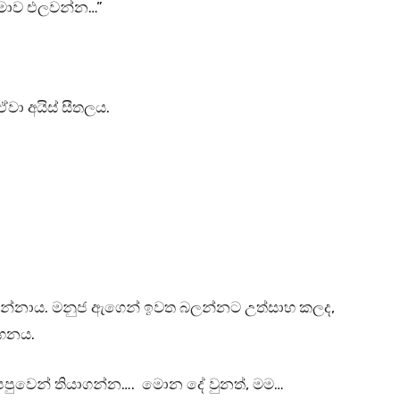
 මාව එලවන්න…”
ඒවා අයිස් සීතලය.
ා උන්නාය. මනුජ ඇගෙන් ඉවත බලන්නට උත්සාහ කලද,
ගෙනය.
 පපුවෙන් තියාගන්න…. මොන දේ වුනත්, මම…