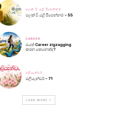
මලක් වී යළි පිපෙන්නම්
මලක් වී යළි පිපෙන්නම් – 55
CAREER
ඔයත් Career zigzagging
කරන කෙනෙක්ද?
ඔලියැන්ඩර්
ඔලියැන්ඩර් – 71
LOAD MORE