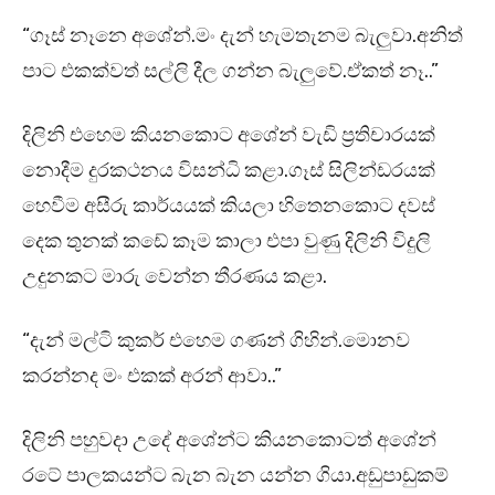
“ගෑස් නෑනෙ අශේන්.මං දැන් හැමතැනම බැලුවා.අනිත්
පාට එකක්වත් සල්ලි දීල ගන්න බැලුවේ.ඒකත් නෑ..”
දිලිනි එහෙම කියනකොට අශේන් වැඩි ප්‍රතිචාරයක්
නොදීම දුරකථනය විසන්ධි කළා.ගෑස් සිලින්ඩරයක්
හෙවීම අසීරු කාර්යයක් කියලා හිතෙනකොට දවස්
දෙක තුනක් කඩේ කෑම කාලා එපා වුණු දිලිනි විදුලි
උදුනකට මාරු වෙන්න තීරණය කළා.
“දැන් මල්ටි කුකර් එහෙම ගණන් ගිහින්.මොනව
කරන්නද මං එකක් අරන් ආවා..”
දිලිනි පහුවදා උදේ අශේන්ට කියනකොටත් අශේන්
රටේ පාලකයන්ට බැන බැන යන්න ගියා.අඩුපාඩුකම්