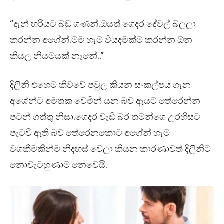
“දැන් හරියට බඩු ගණන්.ඔයත් ගෙදර දේවල් බලලා
කරන්න අශේන්.මම හැම වියදමක්ම කරන්න ඕන
කියල නියමයක් නෑනේ..”
දිලිනි එහෙම කිව්වේ පවුල කියන සංකල්පය ගැන
අශේන්ට අමතක වෙමින් යන බව ඇයට තේරෙන්න
පටන් ගත්තු නිසා.ගෙදර වැඩි බර තමන්ගෙ උරහිසට
පැටවී ඇති බව තේරෙනකොට අශේන් හැම
වගකීමකින්ම නිදහස් වෙලා කියන කාරණාවත් දිලිනිට
නොවැටහුණාම නෙවෙයි.