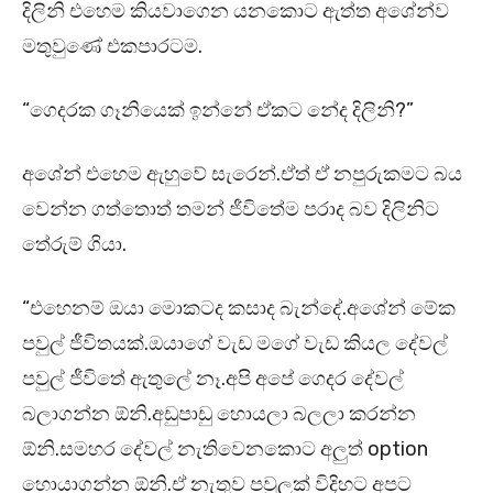
දිලිනි එහෙම කියවාගෙන යනකොට ඇත්ත අශේන්ව
මතුවුණේ එකපාරටම.
“ගෙදරක ගෑනියෙක් ඉන්නේ ඒකට නේද දිලිනි?”
අශේන් එහෙම ඇහුවේ සැරෙන්.ඒත් ඒ නපුරුකමට බය
වෙන්න ගත්තොත් තමන් ජීවිතේම පරාද බව දිලිනිට
තේරුම් ගියා.
“එහෙනම් ඔයා මොකටද කසාද බැන්දේ.අශේන් මේක
පවුල් ජීවිතයක්.ඔයාගේ වැඩ මගේ වැඩ කියල දේවල්
පවුල් ජීවිතේ ඇතුලේ නෑ.අපි අපේ ගෙදර දේවල්
බලාගන්න ඕනි.අඩුපාඩු හොයලා බලලා කරන්න
ඕනි.සමහර දේවල් නැතිවෙනකොට අලුත් option
හොයාගන්න ඕනි.ඒ නැතුව පවුලක් විදිහට අපට