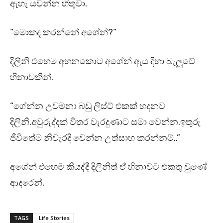
ඇහැ යවන්න හිතුවා.
“මොකද කරන්නේ අශේන්?”
දිලිනි එහෙම අහනකොට අශේන් ඇය දිහා බැලුවේ
හිනාවකින්.
“ගේන්න උවමනා බඩු ලිස්ට් එකක් හදනව
දිලිනි.අවුරුද්දක් විතර වැරදුණාට සමා වෙන්න.ඉතුරු
ජීවිතේම නිවැරදි වෙන්න උත්සාහ කරන්නම්..”
අශේන් එහෙම කියද්දී දිලිනිත් ඒ හිනාවට එකතු වුණේ
ආදරෙන්.
TAGS
Life Stories