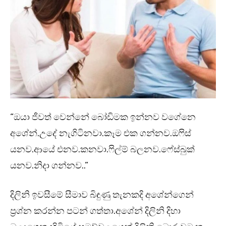
“ඔයා ජීවත් වෙන්නේ බෝඩිමක ඉන්නව වගේනෙ
අශේන්.උදේ නැගිටිනවා.කෑම එක ගන්නව.ඔෆිස්
යනව.ආයේ එනව.කනවා.ෆිල්ම් බලනව.ෆේස්බුක්
යනව.නිදා ගන්නව..”
දිලිනි ඉවසීමේ සීමාව බිඳුණු තැනකදි අශේන්ගෙන්
ප්‍රශ්න කරන්න පටන් ගත්තා.අශේන් දිලිනි දිහා