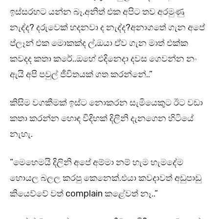
ඉස්සරහට යන්න බෑ.අනිත් එක අපිට තව අරමුණු
නැද්ද? දරුවෙක් හදනවා ද නැද්ද?අනාගතේ ගැන අපේ
ප්ලෑන් එක මොකක්ද ල්,ඔයා ඒව ගැන මාත් එක්ක
කවදද කතා කරේ..ඔහේ එදිනෙදා දවස ගෙවන්න නං
ඇයි අපි පවුල් ජීවිතයක් ගත කරන්නේ..”
කිසිම වගකීමක් ඉස්ට නොකරන සැමියෙකුට ඊට වඩා
කතා කරන්න හොඳ විදිහක් දිලිනි දැනගෙන හිටියේ
නැහැ.
“මෙහෙමයි දිලිනි අපේ අම්මා නම් හැම හැමදේම
හොයල බලල කරපු කෙනෙක්.එයා කවදාවත් අඩුපාඩු
කියෙව්වේ වත් complain කළේවත් නෑ..”