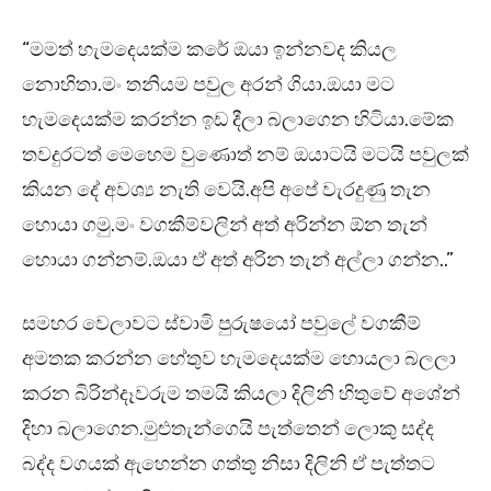
“මමත් හැමදෙයක්ම කරේ ඔයා ඉන්නවද කියල
නොහිතා.මං තනියම පවුල අරන් ගියා.ඔයා මට
හැමදෙයක්ම කරන්න ඉඩ දීලා බලාගෙන හිටියා.මේක
තවදුරටත් මෙහෙම වුණොත් නම් ඔයාටයි මටයි පවුලක්
කියන දේ අවශ්‍ය නැති වෙයි.අපි අපේ වැරදුණු තැන
හොයා ගමු.මං වගකීම්වලින් අත් අරින්න ඕන තැන්
හොයා ගන්නම්.ඔයා ඒ අත් අරින තැන් අල්ලා ගන්න..”
සමහර වෙලාවට ස්වාමි පුරුෂයෝ පවුලේ වගකීම්
අමතක කරන්න හේතුව හැමදෙයක්ම හොයලා බලලා
කරන බිරින්දෑවරුම තමයි කියලා දිලිනි හිතුවේ අශේන්
දිහා බලාගෙන.මුළුතැන්ගෙයි පැත්තෙන් ලොකු සද්ද
බද්ද වගයක් ඇහෙන්න ගත්තු නිසා දිලිනි ඒ පැත්තට