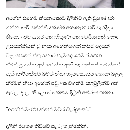
අශේන් එහෙම කියනකොට දිලිනිට ඇති වුණේ දරා
ගන්න බැරි කේන්තියක්.ඒත් කොතැන හරි වැරදිලා
තියෙන බව ඇයට නොහිතුණා නෙවෙයි.තමන් හොඳ
උපයන්නියක් වූ නිසා අශේන්ගෙන් කිසිම දෙයක්
බලාපොරොත්තු නොවී හැමදෙයක්ම රැගෙන
ඒමත්,උයන්න,අස් කරන්න ඇති කැමැත්තත් තමන්ගේ
ඇති කාර්යක්ෂම බවත් නිසා හැමදෙයක්ම හොයා බලල
කිරීමත් නිසා අශේන් පවුලක වගකීම සහමුලින්ම අත්
ඇරලා දාලා කියලා ඒ එක්කම දිලිනි තේරුම් ගත්තා.
“අශේන්,මං හිතන්නේ මටයි වැරදුණේ..”
දිලිනි එහෙම කිව්වේ සැබෑ හැඟීමකින්.