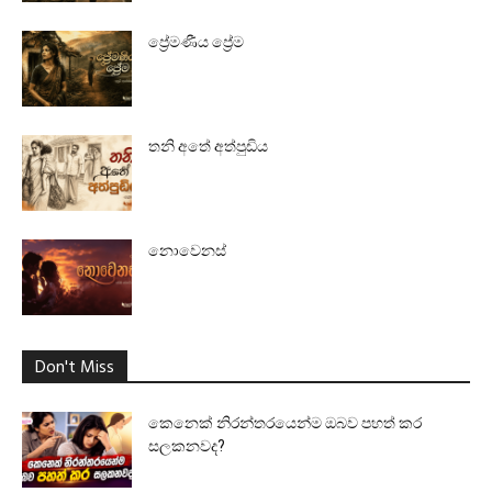
ප්‍රේමණීය ප්‍රේම
තනි අතේ අත්පුඩිය
නොවෙනස්
Don't Miss
කෙනෙක් නිරන්තරයෙන්ම ඔබව පහත් කර
සලකනවද?