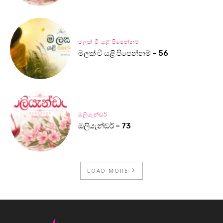
මලක් වී යළි පිපෙන්නම්
මලක් වී යළි පිපෙන්නම් – 56
ඔලියැන්ඩර්
ඔලියැන්ඩර් – 73
LOAD MORE