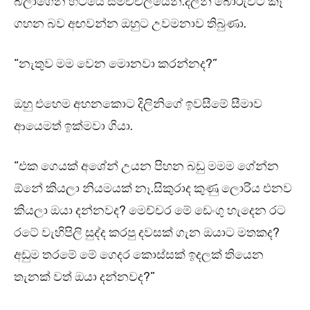
බලාගෙන හිටියේ සමච්චලයෙන්.දිලිනි බොරුවට කෑ
ගහන බව අඟවන්න ඔහුට උවමනාව තිබුණා.
“නැතුව මම වෙන මොනවා කරන්නද?”
ඔහු එහෙම අහනකොට දිලිනිගේ ඉවසීමේ සීමාව
ආයෙමත් ඉක්මවා ගියා.
“එක ගෙයක් අශේන් උයන පිහන බඩු මමම ගේන්න
ඕනේ කියලා නියමයක් නෑ.සිකුරාද කුණු ලොරිය එනව
කියලා ඔයා දන්නවද? මෙච්චර මේ ඩෙංගු හැදෙන රට
රටේ වැහිපිලි සුද්ද කරපු දවසක් ගැන ඔයාට මතකද?
අඩුම තරමේ මේ ගෙදර කොස්සක් ඉදලක් තියෙන
තැනක් වත් ඔයා දන්නවද?”