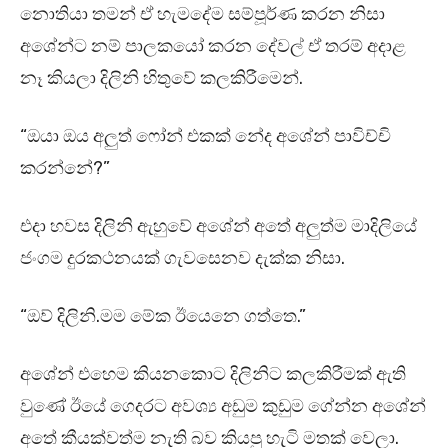
නොතියා තමන් ඒ හැමදේම සම්පූර්ණ කරන නිසා
අශේන්ට නම් පාලකයෝ කරන දේවල් ඒ තරම් අදාළ
නෑ කියලා දිලිනි හිතුවේ කලකිරීමෙන්.
“ඔයා ඔය අලුත් ෆෝන් එකක් නේද අශේන් පාවිච්චි
කරන්නේ?”
එදා හවස දිලිනි ඇහුවේ අශේන් අතේ අලුත්ම මාදිලියේ
ජංගම දුරකථනයක් ගැවසෙනව දැක්ක නිසා.
“ඔව් දිලිනි.මම මේක ඊයෙනෙ ගත්තෙ.”
අශේන් එහෙම කියනකොට දිලිනිට කලකිරීමක් ඇති
වුණේ ඊයේ ගෙදරට අවශ්‍ය අඩුම කුඩුම ගේන්න අශේන්
අතේ කීයක්වත්ම නැති බව කියපු හැටි මතක් වෙලා.