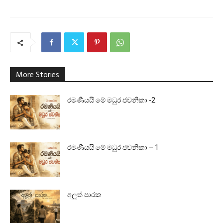
More Stories
රමණීයයි මේ මධුර ජවනිකා -2
රමණීයයි මේ මධුර ජවනිකා – 1
අලුත් පාරක