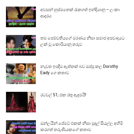
අවසන් හුස්මතෙක් රැකගත් ඉන්දියානු – ලංකා
ආදරය
තම පෙම්වතියගේ මරණය නිසා සමාජ අපවාදයට
ලක් වූ කොරියානු තරුව
නැවත ඉපදීම ඇත්තක් බව ඔප්පු කල Dorothy
Eady ගෙ කතාව
රටවල් 51, එක රතු ඇඳුමයි!
ඔන්ලයින් පේමට් එකක් නිසා මුදල් සියල්ල අහිමි
කරගත් තරුණියකගේ කතාව