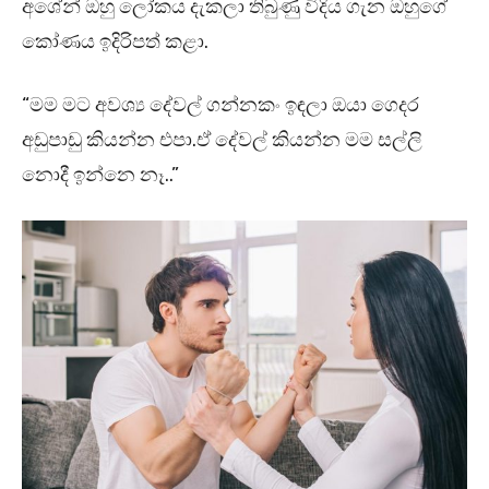
අශේන් ඔහු ලෝකය දැකලා තිබුණු විදිය ගැන ඔහුගේ
කෝණය ඉදිරිපත් කළා.
“මම මට අවශ්‍ය දේවල් ගන්නකං ඉඳලා ඔයා ගෙදර
අඩුපාඩු කියන්න එපා.ඒ දේවල් කියන්න මම සල්ලි
නොදී ඉන්නෙ නෑ..”