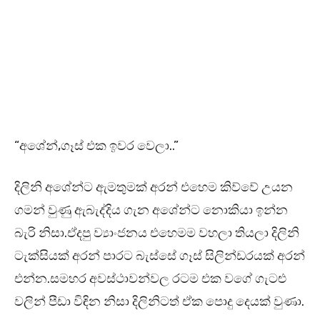
“අශේන්,ගෑස් එක ඉවර වෙලා..”
දිලිනි අශේන්ට ඇමතුමක් අරන් එහෙම කිව්වේ උයන
ගමන් වුණු ඇබැද්දිය ගැන අශේන්ට නොකියා ඉන්න
බැරි නිසා.ඒදපු ව්‍යාංජනය එහෙමම වහලා තියලා දිලිනි
ටැක්සියක් අරන් පාරට බැස්සේ ගෑස් සිලින්ඩරයක් අරන්
එන්න.සමහර අවස්ථාවන්වල රටම එක වගේ ගැටළු
වලින් පීඩා විඳින නිසා දිලිනිටත් ඒක පොදු දෙයක් වුණා.