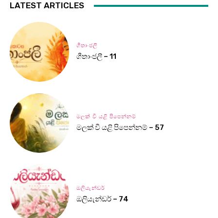
LATEST ARTICLES
ගීතාංජලී
ගීතාංජලී – 11
මලක් වී යළි පිපෙන්නම්
මලක් වී යළි පිපෙන්නම් – 57
ඔලියැන්ඩර්
ඔලියැන්ඩර් – 74