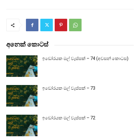
අනෙක් කොටස්
ඉඩෝරයක මල් වැස්සක් – 74 (අවසන් කොටස)
ඉඩෝරයක මල් වැස්සක් – 73
ඉඩෝරයක මල් වැස්සක් – 72