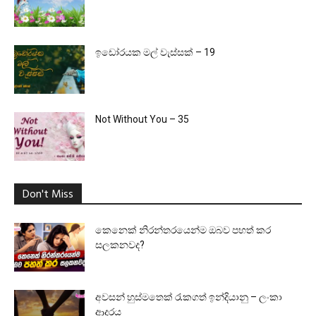
ඉඩෝරයක මල් වැස්සක් – 19
Not Without You – 35
Don't Miss
කෙනෙක් නිරන්තරයෙන්ම ඔබව පහත් කර
සලකනවද?
අවසන් හුස්මතෙක් රැකගත් ඉන්දියානු – ලංකා
ආදරය