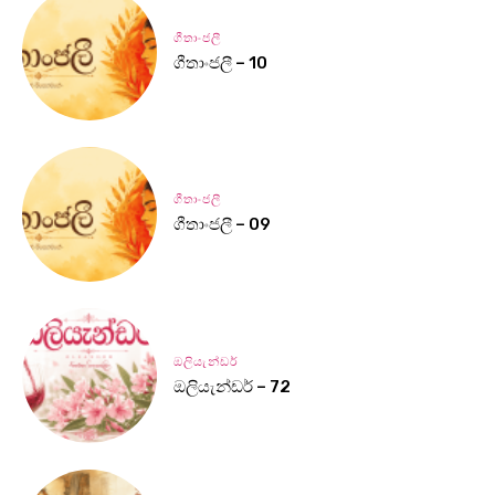
ගීතාංජලී
ගීතාංජලී – 10
ගීතාංජලී
ගීතාංජලී – 09
ඔලියැන්ඩර්
ඔලියැන්ඩර් – 72