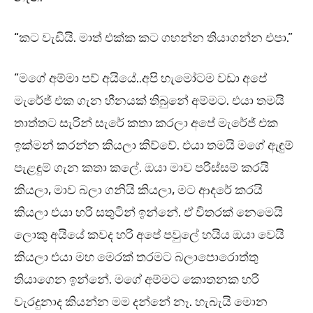
“කට වැඩියි. මාත් එක්ක කට ගහන්න තියාගන්න එපා.”
“මගේ අම්මා පව් අයියේ..අපි හැමෝටම වඩා අපේ
මැරේජ් එක ගැන හීනයක් තිබුනේ අම්මට. එයා තමයි
තාත්තට සැරින් සැරේ කතා කරලා අපේ මැරේජ් එක
ඉක්මන් කරන්න කියලා කිව්වේ. එයා තමයි මගේ ඇඳුම්
පැළඳුම් ගැන කතා කලේ. ඔයා මාව පරිස්සම් කරයි
කියලා, මාව බලා ගනියි කියලා, මට ආදරේ කරයි
කියලා එයා හරි සතුටින් ඉන්නේ. ඒ විතරක් නෙමෙයි
ලොකු අයියේ කවද හරි අපේ පවුලේ හයිය ඔයා වෙයි
කියලා එයා මහ මෙරක් තරමට බලාපොරොත්තු
තියාගෙන ඉන්නේ. මගේ අම්මට කොතනක හරි
වැරදුනාද කියන්න මම දන්නේ නෑ. හැබැයි මොන