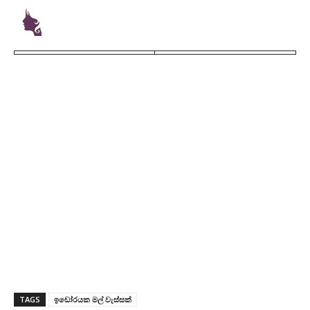
TAGS
ඉඩෝරයක මල් වැස්සක්