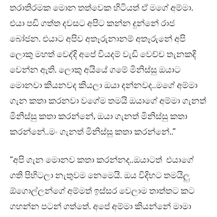
තරාතිරමක මොන තත්වෙක හිටියත් ඒ මගේ අම්මා.
එයා පඩි ගත්ත දවසට අපිට කන්න දුන්නේ රාජ
බෝජන. එයාට අපිව අතෑරුනානම් අතෑරුනේ අපි
ලොකු මහත් වෙද්දි අපේ වියදම් වැඩි වෙච්ච තැනකදි
වෙන්න ඇති. ලොකු අයියේ ගමේ මිනිස්සු ඔයාට
මොනවා කියනවද කියලා ඔයා දන්නවද..මගේ අම්මා
ගැන කතා කරනවා වගේම තමයි ඔයාගේ අම්මා ගැනත්
මිනිස්සු කතා කරන්නේ, ඔයා ගැනත් මිනිස්සු කතා
කරන්නේ..මං ගැනත් මිනිස්සු කතා කරන්නේ..”
“අපි ගැන මොනව කතා කරන්නද..ඔයාටත් එයාගේ
ගති පිහිටලා නැතුවම නෙමෙයි. ඔය විදිහට තමයිලු
ඕගොල්ලන්ගේ අම්මත් ඉස්සර වෙලාම තාත්තට කට
ගහන්න පටන් ගත්තේ. අපේ අම්මා කියන්නේ මාමා