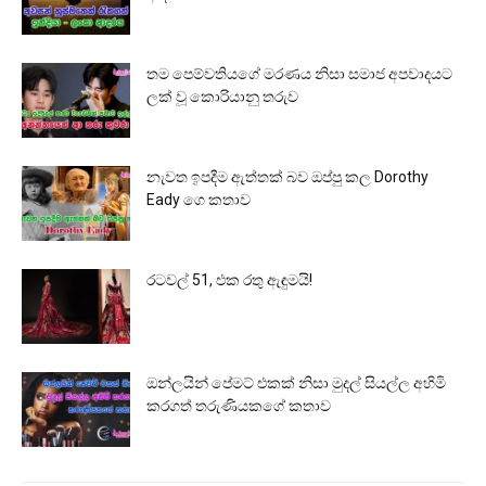
තම පෙම්වතියගේ මරණය නිසා සමාජ අපවාදයට
ලක් වූ කොරියානු තරුව
නැවත ඉපදීම ඇත්තක් බව ඔප්පු කල Dorothy
Eady ගෙ කතාව
රටවල් 51, එක රතු ඇඳුමයි!
ඔන්ලයින් පේමට් එකක් නිසා මුදල් සියල්ල අහිමි
කරගත් තරුණියකගේ කතාව