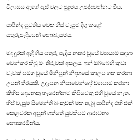
විලාසය ඇගේ දෑස් වලට පුදුමය උපද්දවන්නට විය.
පාරින්ද යුවතිය වෙත හිස් වැසුම දිගු කළේ
යතුරුපැදියෙන් නොබැසමය.
මද දුරක් ඇදී ගිය යතුරු පැදිය නතර වූයේ ව්‍යායාම සඳහා
වෙන්කර තිබූ මං තීරුවක් අසලය. ඉන් ඔබ්බෙහි කුඩා
වැවක් සමග වූයේ මිනිසුන් නිදහසේ කාලය ගත කරනා
උයන් තීරයකි. උදෑසන නිසාවෙන්දෝ ව්‍යායාම කරනා
කිහිප දෙනෙකු හැරෙන්නට කිසිවෙකු එහි වූයේ නැත.
හිස් වැසුම සිමෙන්ති බංකුවක් මත තැබූ පාරින්ද එහි එක්
කෙළවරක අසුන් ගත්තේ යුවතියට ආරාධනා
නොකරමින්ය.