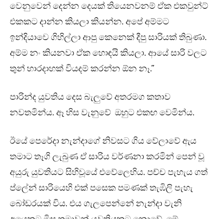
වෙනුවෙන් දෙන්න දෙයක් තියෙනවනම් ඒක එකවුන්ට්
එකකට දාන්න කියලා කියන්න. අපේ අම්මට
ඉන්දියාවෙ ගිහිල්ලා ආපු කෙනෙක් දීපු සාරියක් තිබුණා.
අම්ම නං කියනවා ඒක හොඳයි කියලා. ආයේ සාරි වලට
තුන් හාරදාහක් වියදම් කරන්න ඕන නෑ.”
පාරින්ද යුවතිය දෙස බැලුවේ අතරමග කතාව
නවතමින්ය. ඈ හිස වැනුවේ ඔහුට එකඟ වෙමින්ය.
ඊයේ පෙරේදා නැන්දාගේ නිවසට ගිය වේලාවේ ඇය
තමාට තෑගි ලැබුණ ඒ සාරිය වර්ණනා කරමින් පෙන් වූ
අයුරු යුවතියට සිහිවූයේ එවේලෙහිය. පච්ච පැහැය ගත්
ප්ලේන් සාරියෙහි එක් පසෙක පමණක් තැඹිලි පැහැ
බෝඩරයක් විය. එය ගැලපෙන්නේ නැන්දා වැනි