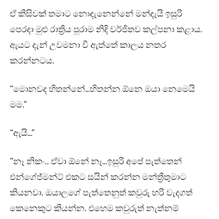
ඒ කිසිවක් තමාට නොදැනෙන්නේ මන්දැයි ඉසුරි
පෙරදා මුළු රාත්‍රිය පුරාම නිදි වර්ජිතව කල්පනා කළාය.
ඇයට දැන් උවමනා වී ඇත්තේ කාලය නතර
කරන්නටය.
“මොනවද හිතන්නේ…හිතන්න ඕනෙ ඔයා නෙමෙයි
මම.”
“ඇයි…”
“නෑ නිකං.. ඒවා ඕනේ නෑ…ඉසුරි අපේ පැත්තෙන්
එන්ගේජ්මන්ට් එකට සයින් කරන්න මන්ත්‍රීතුමාට
කියනවා. ඔයාලගේ පැත්තෙනුත් කවුරු හරි වැදගත්
කෙනෙකුට කියන්න. එහෙම කවුරුත් නැත්නම්