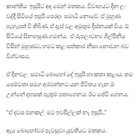
කාන්තිය ඉසුරිට අද මෙන් මතකය. විවාහයට දින ලං
වද්දී සිටියේ ඉසුරි පෙරදා සමාධි නොවේ. ඒ මුහුණ
පැහැපත් වී තිබිණ. ඒ දෑස් වල අමුතුම දිස්නයක් විය. ඕ
සිටියේ සිනහසුණ ගමන්ය. ඒ රූපලාවන්‍ය ශිල්පිනිය
විසින් මුහුණට, හමට කළ සත්කාර නිසා නොවන බව
විශ්වාසය.
ඒ දිනවල සමාධි බොහෝ දේ ඉසුරි හා කතා කළාය. තම
පෙම්වතා සමග අරඹන්නට යන ජීවිතය ගැන ඕ
උන්නේ දහසක් පැතුම් පතාගෙනය. ඊට පේවී ගෙනය.
“ඒ දවස එනකල් මට ඉවසිල්ලක් නෑ ඉසුරි…”
ඇය බොහෝවර පැවසුවා යුවතියට මතකය.