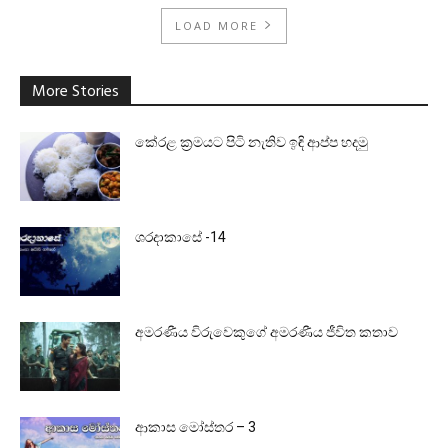
LOAD MORE
More Stories
කේරළ ක්‍රමයට පිටි නැතිව ඉඳි ආප්ප හදමු
ශරදාකාසේ -14
අමරණීය විරුවෙකුගේ අමරණීය ජීවිත කතාව
ආකාස මෝස්තර – 3