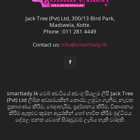
Jack Tree (Pvt) Ltd, 300/13 Bird Park,
Madiwela, Kotte.
Phone : 011 281 4449
Contact us:
info@smartlady.lk
smartlady.lk වෙබ් අඩවියේ අඩංගු සියලුම ලිපි Jack Tree
(Pvt) Ltd ලිඛිත අවසරයකින් තොරව උපුටා ගැනීම, නැවත
ප්‍රකාශණය කිරීම, බෙදාහැරීම, ප්‍රදර්ශනය කිරීම, විකාශනය
කිරීම ඇතුළුව කුමන අයුරකින් හෝ භාවිත කිරීම බුද්ධිමය
දේපල පනත යටතේ සිරදඬුවම් ලැබිය හැකි වරදකි.