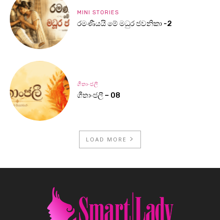
MINI STORIES
රමණීයයි මේ මධුර ජවනිකා -2
ගීතාංජලී
ගීතාංජලී – 08
LOAD MORE