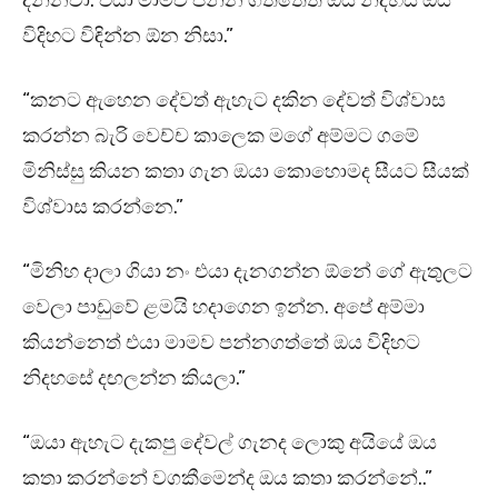
දන්නවා. එයා මාමව පන්න ගත්තෙත් ඔය නිදහස ඔය
විදිහට විඳින්න ඕන නිසා.”
“කනට ඇහෙන දේවත් ඇහැට දකින දේවත් විශ්වාස
කරන්න බැරි වෙච්ච කාලෙක මගේ අම්මට ගමේ
මිනිස්සු කියන කතා ගැන ඔයා කොහොමද සීයට සීයක්
විශ්වාස කරන්නෙ.”
“මිනිහ දාලා ගියා නං එයා දැනගන්න ඕනේ ගේ ඇතුලට
වෙලා පාඩුවේ ළමයි හදාගෙන ඉන්න. අපේ අම්මා
කියන්නෙත් එයා මාමව පන්නගත්තේ ඔය විදිහට
නිදහසේ දඟලන්න කියලා.”
“ඔයා ඇහැට දැකපු දේවල් ගැනද ලොකු අයියේ ඔය
කතා කරන්නේ වගකීමෙන්ද ඔය කතා කරන්නේ..”