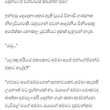
දෙනවා ඒ විශ්වාසේ කඩන්න එපා.”
ඉන්පසු දෙදෙනා අතර ඇති වූයේ විනාඩි ගණනක
නිහැඬියාවකි. ඔහුගෙන් එවන් ආදරනීය මිනිසෙකු
අපේක්ෂා නොකල යුවතියට දුකක් දැනුනේ නැත.
“යමු….”
“ලොකු අයියේ එතකොට අම්මා අපේ එන්ගේජ්මන්ට්
එකට නැද්ද?”
“හවසට අපේ අම්මගෙන් අහනවකෝ…අම්මා කැමති
උනොත් මට ප්‍රශ්නයක් නෑ. ඔයාගේ අම්මා මොකටද
තාත්තා දම්මලා අපි දෙන්න ගැන කතා කරවන්නෙ.
වැඩිමල් මගේ අම්මා. ඔයාගේ අම්මට පුළුවන්කම