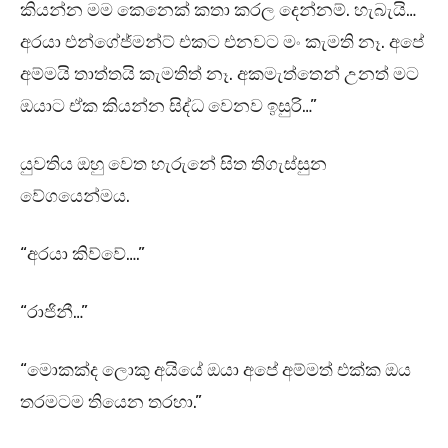
කියන්න මම කෙනෙක් කතා කරල දෙන්නම්. හැබැයි…
අරයා එන්ගේජ්මන්ට් එකට එනවට මං කැමති නෑ. අපේ
අම්මයි තාත්තයි කැමතිත් නෑ. අකමැත්තෙන් උනත් මට
ඔයාට ඒක කියන්න සිද්ධ වෙනව ඉසුරි…”
යුවතිය ඔහු වෙත හැරුනේ සිත තිගැස්සුන
වේගයෙන්මය.
“අරයා කිව්වේ….”
“රාජිනී…”
“මොකක්ද ලොකු අයියේ ඔයා අපේ අම්මත් එක්ක ඔය
තරමටම තියෙන තරහා.”