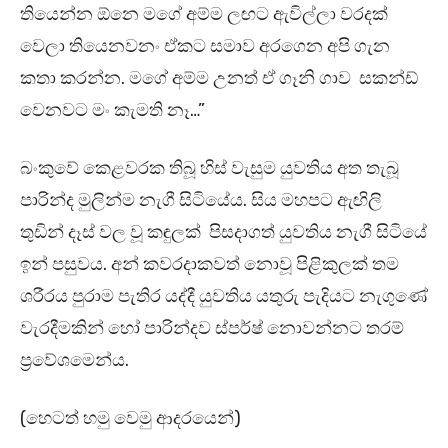
තියෙන්න ඕනෙ මගේ අම්ම ලඟට ඇවිල්ලා වරදක්
වෙලා තියෙනවනං ඒකට සමාව අරගෙන අපි ගැන
කතා කරන්න. මගේ අම්ම උනත් ඒ ගෑනි ගාව සකන්ඩ්
වෙනවට මං කැමති නෑ…”
බංකුවේ කෙළවරක තිබූ හිස් වැසුම යුවතිය අත තැබූ
පාරින්ද මුලින්ම නැගී සිටියේය. සිය මහපට ඇඟිලි
තුඩින් දෑස් වල වූ කඳුලක් පිසදාගත් යුවතිය නැගී සිටියේ
ඉන් පසුවය. අන් කවරදාකවත් නොවූ පිළිකුලක් තම
ශරීරය පුරාම පැතිර යද්දී යුවතිය යතුරු පැදියට නැගුණේ
වැරදීමකින් හෝ පාරින්දව ස්පර්ෂ් නොවන්නට තරම්
ප්‍රවේශමෙන්ය.
(හෙටත් හමු වෙමු ආදරයෙන්)