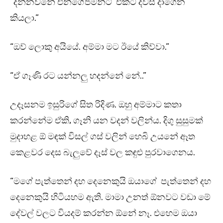
“දන්නවනේ එන්ගේජ්මන්ට් එකට දවස් දාගෙන
කියලා.”
“ඔව් ලොකු අයියේ. අම්මා මට ඊයේ කිව්වා.”
“ඒ ගෑණි රට යන්නලු හදන්නේ නේ..”
උදෑසනම ඉසුරිගේ සිත රිදිණ. ඔහු අම්මාට කතා
කරන්නේම ඒකි, ගෑනි යන වදන් වලින්ය. දිගු සුසුමක්
මුදාහළ ඕ මඳක් විසල් ගස් වලින් හෙබි උයනේ ඈත
කෙළවර දෙස බැලුවේ දෑස් වල කඳුළු පුරවාගෙනය.
“මගේ පැත්තෙන් දහ දෙනෙකුයි ඔයාගේ පැත්තෙන් දහ
දෙනෙකුයි හිටියහම ඇති. මාමා උනත් ඕනවට වඩා මේ
දේවල් වලට වියදම් කරන්න ඕනේ නෑ. එහෙම ඔයා