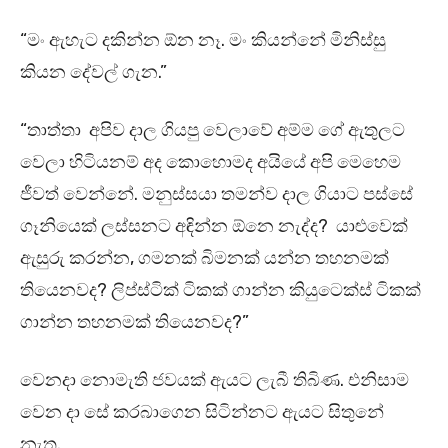
“මං ඇහැට දකින්න ඕන නෑ. මං කියන්නේ මිනිස්සු
කියන දේවල් ගැන.”
“තාත්තා අපිව දාල ගියපු වෙලාවේ අම්ම ගේ ඇතුලට
වෙලා හිටියනම් අද කොහොමද අයියේ අපි මෙහෙම
ජීවත් වෙන්නේ. මනුස්සයා තමන්ව දාල ගියාට පස්සේ
ගෑනියෙක් ලස්සනට අඳින්න ඕනෙ නැද්ද? යාළුවෙක්
ඇසුරු කරන්න, ගමනක් බිමනක් යන්න තහනමක්
තියෙනවද? ලිප්ස්ටික් ටිකක් ගාන්න කියුටෙක්ස් ටිකක්
ගාන්න තහනමක් තියෙනවද?”
වෙනදා නොමැති ජවයක් ඇයට ලැබී තිබිණ. එනිසාම
වෙන දා සේ කරබාගෙන සිටින්නට ඇයට සිතුනේ
නැත.