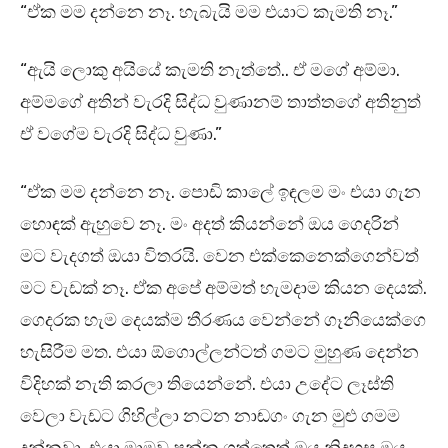
“ඒක මම දන්නෙ නෑ. හැබැයි මම එයාට කැමති නෑ.”
“ඇයි ලොකු අයියේ කැමති නැත්තේ.. ඒ මගේ අම්මා.
අම්මගේ අතින් වැරදි සිද්ධ වුණානම් තාත්තගේ අතිනුත්
ඒ වගේම වැරදි සිද්ධ වුණා.”
“ඒක මම දන්නෙ නෑ. පොඩි කාලේ ඉඳලම මං එයා ගැන
හොඳක් ඇහුවෙ නෑ. මං අදත් කියන්නේ ඔය ගෙදරින්
මට වැදගත් ඔයා විතරයි. වෙන එක්කෙනෙක්ගෙන්වත්
මට වැඩක් නෑ. ඒක අපේ අම්මත් හැමදාම කියන දෙයක්.
ගෙදරක හැම දෙයක්ම තීරණය වෙන්නේ ගෑනියෙක්ගෙ
හැසිරීම මත. එයා ඕගොල්ලන්ටත් ගමට මුහුණ දෙන්න
විදිහක් නැති කරලා තියෙන්නේ. එයා උදේට ලෑස්ති
වෙලා වැඩට ගිහිල්ලා නටන නාඬගං ගැන මුළු ගමම