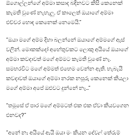
ඕගොල්ලන්ගේ අම්මා කසාද බඳිනවට කිසි කෙනෙක්
කැමති වුණේ නැහැලු. ඒ කාලෙත් ඔයාගේ අම්මා
එච්චර හොඳ කෙනෙක් නෙමෙයි.”
“ඔයා මගේ අම්ම දිහා බලන්නේ ඔයාගේ අම්මගේ ඇස්
වලින්. මොකක්දෝ අහේතුවකට ලොකු අයියේ ඔයාගේ
අම්මා කවදාවත් මගේ අම්මට කැමති වුණේ නෑ.
සමහරවිට මගේ අම්මත් එහෙම වෙන්න ඇති. හැබැයි
කවදාවත් ඔයාගේ අම්මා නරක නපුරු කෙනෙක් කියලා
මගේ අම්මා අපේ ඔළුවට දුන්නේ නෑ…”
“තමුසේ ඒ පාර මගේ අම්මටත් එක එක ඒවා කියවගෙන
එනවද?”
“අනේ නෑ අයියේ ඇයි ඔයා මං කියන දේවල් තේරුම්