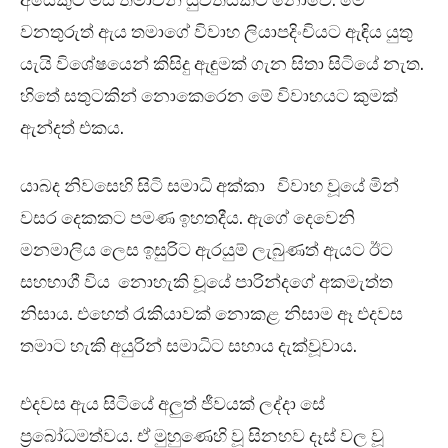
අයෙකුට මිස තමාවන් යුවතියකට නොවේ. මේ
වනතුරුත් ඇය තමාගේ විවාහ ලියාපදිංචියට ඇඳිය යුතු
යැයි විශේෂයෙන් කිසිදු ඇඳුමක් ගැන සිතා සිටියේ නැත.
හිතේ සතුටකින් නොකෙරෙන මේ විවාහයට කුමක්
ඇන්දත් එකය.
යාබද නිවසෙහි සිටි සමාධි අක්කා විවාහ වූයේ මින්
වසර දෙකකට පමණ ඉහතදීය. ඇගේ දෙවෙනි
මනමාලිය ලෙස ඉසුරිට ඇරයුම් ලැබුණත් ඇයට ඊට
සහභාගී විය නොහැකි වූයේ පාරින්දගේ අකමැත්ත
නිසාය. එහෙත් රැකියාවක් නොකළ නිසාම ඈ එදවස
තමාට හැකි අයුරින් සමාධිට සහාය දැක්වූවාය.
එදවස ඇය සිටියේ අලුත් ජීවයක් ලද්දා සේ
ප්‍රබෝධමත්වය. ඒ මුහුණෙහි වූ සිනහව දෑස් වල වූ