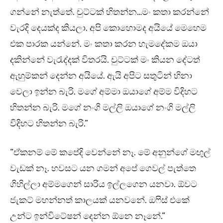
ගන්නේ නැත්තේ. චුට්ටක් හිතන්න…මං කතා කරන්නේ
වැරදි දෙයක්ද කියලා. අපි කොහොමද අයියේ මෙහෙම
එක පාරක යන්නේ. මං කතා කරන හැමදේකම ඔයා
දකින්නේ වැරැද්දක් විතරයි. චුට්ටක් මං කියන දේටත්
ඇහුම්කන් දෙන්න අයියේ. ඇයි අපිට සතුටින් හිනා
වෙලා ඉන්න බැරි. මගේ අම්මා ඔයාගේ අම්ම විදිහට
හිතන්න බැරි. මගේ නංගි මල්ලි ඔයාගේ නංගි මල්ලි
විදිහට හිතන්න බැරි.”
“ඒකනම් මේ කපේදි වෙන්නේ නෑ. මේ අනුන්ගේ මඟුල්
වැඩක් නෑ. හවසට යන ගමන් අපේ ගෙවල් පැත්තෙ
ගිහිල්ලා අම්මගෙන් සාරිය ඉල්ලගෙන යනවා. ඕවට
ජැකට් මහන්නත් කාලයක් යනවනේ. ඔෆිස් එකේ
උන්ට ඉන්විටේෂන් දෙන්න ඕනෙ නෑනේ.”