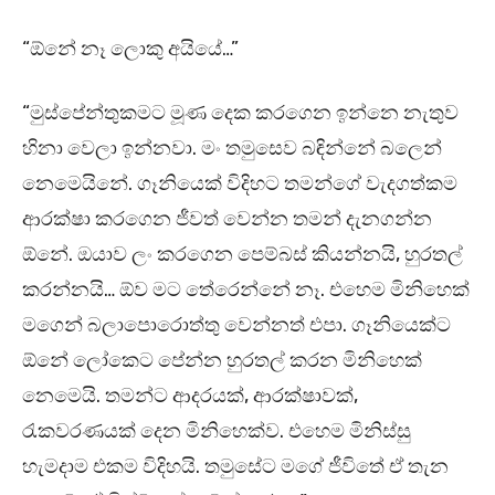
“ඕනේ නෑ ලොකු අයියේ…”
“මුස්පේන්තුකමට මූණ දෙක කරගෙන ඉන්නෙ නැතුව
හිනා වෙලා ඉන්නවා. මං තමුසෙව බඳින්නේ බලෙන්
නෙමෙයිනේ. ගෑනියෙක් විදිහට තමන්ගේ වැදගත්කම
ආරක්ෂා කරගෙන ජීවත් වෙන්න තමන් දැනගන්න
ඕනේ. ඔයාව ලං කරගෙන පෙම්බස් කියන්නයි, හුරතල්
කරන්නයි… ඕව මට තේරෙන්නේ නෑ. එහෙම මිනිහෙක්
මගෙන් බලාපොරොත්තු වෙන්නත් එපා. ගෑනියෙක්ට
ඕනේ ලෝකෙට පේන්න හුරතල් කරන මිනිහෙක්
නෙමෙයි. තමන්ට ආදරයක්, ආරක්ෂාවක්,
රැකවරණයක් දෙන මිනිහෙක්ව. එහෙම මිනිස්සු
හැමදාම එකම විදිහයි. තමුසේට මගේ ජීවිතේ ඒ තැන