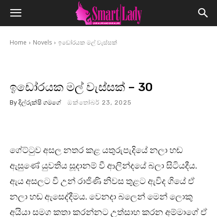
Home
Novels
ඉඩෝරයක මල් වැස්සක්
ඉඩෝරයක මල් වැස්සක් – 30
By
දිල්රුක්ෂි ගමගේ
ඔක්තෝබර් 23, 2025
ගේට්ටුව අසල නතර කළ යතුරුපැදියේ නලා හඬ
ඇසුණේ යුවතිය සූදානම් වී ආලින්දයේ බලා සිටියදීය.
ඇය අසලට වී උන් රාජිණි නිවස තුළට ඇවිද ගියේ ඒ
නලා හඬ ඇසෙද්දීමය. වෙනදා බලෙන් මෙන් ලොකු
අයියා සමග කතා කරන්නට උත්සාහ කරන අම්මාගේ ඒ