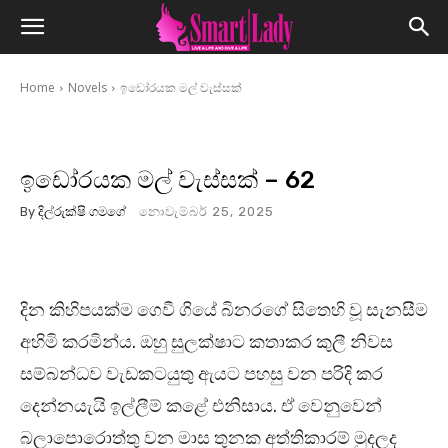
Home
Novels
ඉඩෝරයක මල් වැස්සක්
ඉඩෝරයක මල් වැස්සක් – 62
By
දිල්රුක්ෂි ගමගේ
නොවැම්බර් 25, 2025
දින කිහිපයක්ම ගෙවී ගියේ බිනරගේ සිතෙහි වූ සැනසීම
අහිමි කරමින්ය. ඔහු සුලක්ෂාට කතාකර කුලී නිවස
සම්බන්ධව වැඩකටයුතු ඇයට පහසු වන පරිදි කර
දෙන්නයැයි ඉල්ලීම් කළේ එනිසාය. ඒ වෙනුවෙන්
බලාපොරොත්තු වන මාස තුනක අත්තිකාරම් මුදලද