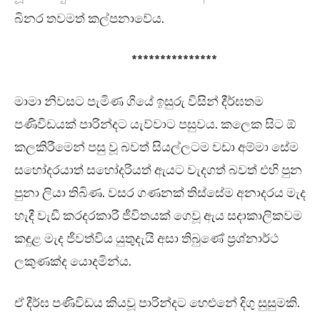
බිනර තවමත් කල්පනාවේය.
***************
මාමා නිවසට පැමිණ ගියේ ඉසුරු විසින් දීර්ඝතම
පණිවිඩයක් පාරින්දට යැව්වාට පසුවය. කලෙක සිට ඕ
කලකිරීමෙන් පසු වූ බවත් සියල්ලටම වඩා අම්මා සේම
සහෝදරයාත් සහෝදරියත් ඇයට වැදගත් බවත් එහි පුන
පුනා ලියා තිබිණ. වසර ගණනක් තිස්සේම අනාදරය මැද
හැදී වැඩී කරදරකාරී ජීවිතයක් ගෙවූ ඇය සදාකාලිකවම
කඳුළ මැද ජීවත්විය යුතුදැයි අසා තිබුණේ ප්‍රශ්නාර්ථ
ලකුණක්ද යොදමින්ය.
ඒ දීර්ඝ පණිවිඩය කියවූ පාරින්දට හෙළුනේ දිගු සුසුමකි.