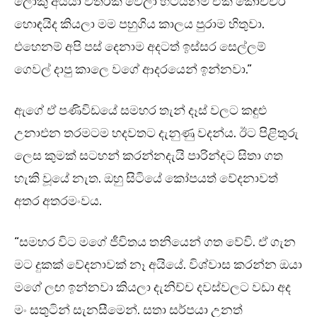
ලොකු අයියා විතරක් වෙලා හිටියනම් ඒක කොච්චර
හොඳයිද කියලා මම පහුගිය කාලය පුරාම හිතුවා.
එහෙනම් අපි පස් දෙනාම අදටත් ඉස්සර සෙල්ලම්
ගෙවල් දාපු කාලෙ වගේ ආදරයෙන් ඉන්නවා.”
ඇගේ ඒ පණිවිඩයේ සමහර තැන් දෑස් වලට කඳුළු
උනාඑන තරමටම හදවතට දැනුණු වදන්ය. ඊට පිළිතුරු
ලෙස කුමක් සටහන් කරන්නදැයි පාරින්දට සිතා ගත
හැකි වූයේ නැත. ඔහු සිටියේ කෝපයත් වේදනාවත්
අතර අතරමංවය.
“සමහර විට මගේ ජීවිතය තනියෙන් ගත වේවි. ඒ ගැන
මට දුකක් වේදනාවක් නෑ අයියේ. විශ්වාස කරන්න ඔයා
මගේ ලඟ ඉන්නවා කියලා දැනිච්ච දවස්වලට වඩා අද
මං සතුටින් සැනසීමෙන්. සතා සර්පයා උනත්