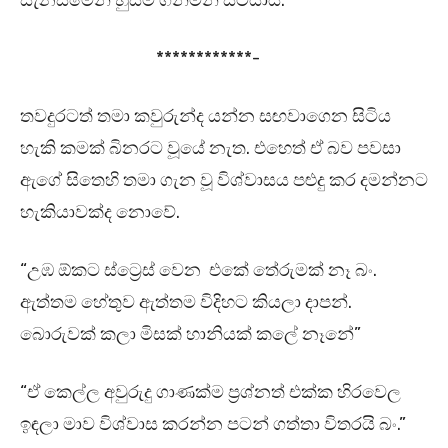
සැනසීමෙන් හුස්ම ගනිමින් සිටියාය.
************-
තවදුරටත් තමා කවුරුන්ද යන්න සඟවාගෙන සිටිය
හැකි කමක් බිනරට වූයේ නැත. එහෙත් ඒ බව පවසා
ඇගේ සිතෙහි තමා ගැන වූ විශ්වාසය පළුදු කර දමන්නට
හැකියාවක්ද නොවේ.
“උඹ ඕකට ස්ට්‍රෙස් වෙන එකේ තේරුමක් නෑ බං.
ඇත්තම හේතුව ඇත්තම විදිහට කියලා දාපන්.
බොරුවක් කලා මිසක් හානියක් කලේ නෑනේ”
“ඒ කෙල්ල අවුරුදු ගාණක්ම ප්‍රශ්නත් එක්ක හිරවෙල
ඉඳලා මාව විශ්වාස කරන්න පටන් ගත්තා විතරයි බං.”