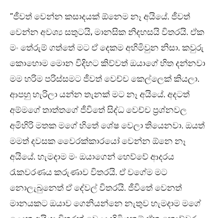
“ජීවත් වෙන්න කසාදයක් ඕනෙම නෑ අයියේ. ජීවත්
වෙන්න අවශ්‍ය සතුටයි, මානසික නිදහසයි විතරයි. ඒක
මං තේරුම් ගත්තේ මට ඒ දෙකම අහිමිවුන නිසා. කවුරු
කොහොම මොන විදිහට කිව්වත් ඔයාගේ හිත දන්නවා
මම හරිම පරිස්සමට ජීවත් වෙච්ච කෙල්ලෙක් කියලා.
ආපහු හැරිලා යන්න තැනක් මට නෑ අයියේ. අදටත්
අම්මගේ තාත්තගේ ජීවිතේ සිද්ධ වෙච්ච ප්‍රශ්නවල
අමිහිරි මතක මගේ හිතේ ශේෂ වෙලා තියෙනවා. ඔයත්
මමත් දවසක වෛරක්කාරයෝ වෙන්න ඕනෙ නෑ
අයියේ. හැමදාම මං ඔයාගෙන් හෙව්වේ ආදරය
රැකවරණය කරුණාව විතරයි. ඒ වගේම මට
නොලැබුනෙත් ඒ දේවල් විතරයි. ජීවිතේ වෙනත්
මානයකට ඔයාව ගෙනියන්නෙ නැතුව හැමදාම මගේ