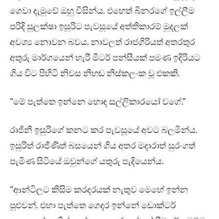
ගෙවා දැමුවේ ඔහු විසින්ය. එහෙත් බිනරගේ ඉල්ලීම
පරිදි සුලක්ෂා ඉසුරිට පැවසූයේ අත්තිකාරම් මුදලක්
අවශ්‍ය නොවන බවය. නාවලත් රාජගිරියත් අතරතුර
අතුරු මාර්ගයෙන් හැරී මීටර් පන්සීයක් පමණ ඉදිරියට
ගිය විට පිහිටි නිවස නිහඬ නිස්කලංක වූ එකකි.
“මේ පැත්තෙ ඉන්නෙ හොඳ සල්ලිකාරයෝ වගේ.”
රාජිනී ඉසුරිගේ කනට කර පැවසූයේ අවට බලමින්ය.
ඉසුරිත් රාජිණිත් බසයෙන් ගිය අතර මදාරාත් සුරංගත්
පැමිණ සිටියේ ඔවුන්ගේ යතුරු පැදියෙන්ය.
“ආන්ටිලට කිසිම කරදරයක් නැතුව මෙහේ ඉන්න
පුළුවන්. එහා පැත්තෙ ගෙදර ඉන්නේ ඩොක්ටර්