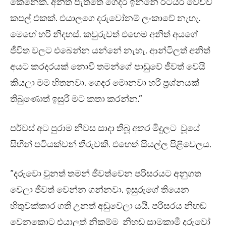
කෙනෙක්. අනිත් පැත්තෙ ගෙදර ඉන්නේ රිටයර් වෙච්ච
කපල් එකක්. එයාලගෙ දරුවෝනම් ලංකාවේ නැහැ.
මෙහේ හරි නිදහස්. කවුරුවත් එහෙම අනිත් අයගේ
ජීවිත වලට එබෙන්න යන්නේ නැහැ. ආන්ටිලත් අනිත්
අයට කරදරයක් නොවී තමන්ගේ පාඩුවේ ජීවත් වෙයි
කියලා මම හිතනවා. ගෙදර මොනවා හරි ප්‍රශ්නයක්
තිබුණොත් ඉසුරි මට කතා කරන්න.”
පර්චස් අට පුරාම නිවස සාදා තිබූ අතර මිදුලට වූයේ
සිහින් පටියක්වන් තීරුවකි. එහෙත් සියල්ල පිළිවෙලය.
“දරුවො වුනත් තමන් ජීවත්වෙන පරිසරයට අනුගත
වෙලා ජීවත් වෙන්න ගන්නවා. ඉසුරුගේ තියෙන
හිතුවක්කාර ගති උනත් අඩුවෙලා යයි. පරිසරය නිහඬ
වෙනකොට එයාලත් නිකම්ම නිහඬ සාමකාමී දරුවෝ