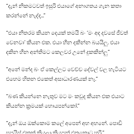
“දැන් නිකමටවත් ඉසුරි එයාගේ අනාගතය ගැන කතා
කරන්නේ නැද්ද…”
“එයා නිතරම කියන දෙයක් තමයි බං ‘මං අද දවසේ ජීවත්
වෙනවා’ කියන එක. එයා හීන දකින්න බයයිලු. එයා
දකින හීන අන්තිමට කෙලවර උනේ දුකකින්ලු”
“අනේ මන්ද බං ඒ කෙල්ලට වෙච්ච දේවල් වල හැටියට
එහෙම හිතන එකෙත් අසාධාරණයක් නෑ.”
“බණ කියන්නෙ නැතුව මට මං කවුද කියන එක එයාට
කියන්න ක්‍රමයක් හොයපන්කෝ.”
“දැන් ඔය ඔක්කොම කලේ අපෙන් අහ අහනේ. පොඩි
සප්‍රයිස් එකක් කියලා කියපන් එතකොට හරි.”