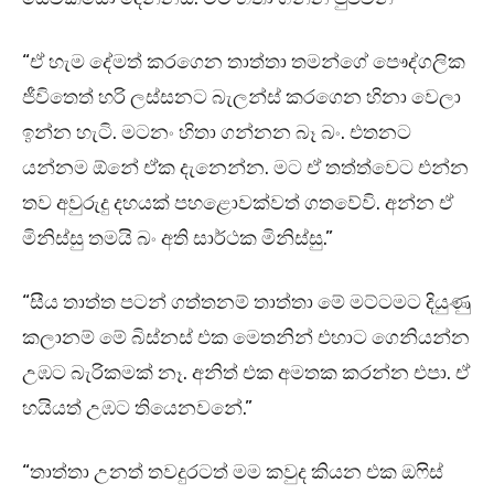
“ඒ හැම දේමත් කරගෙන තාත්තා තමන්ගේ පෞද්ගලික
ජීවිතෙත් හරි ලස්සනට බැලන්ස් කරගෙන හිනා වෙලා
ඉන්න හැටි. මටනං හිතා ගන්නන බෑ බං. එතනට
යන්නම ඕනේ ඒක දැනෙන්න. මට ඒ තත්ත්වෙට එන්න
තව අවුරුදු දහයක් පහළොවක්වත් ගතවේවි. අන්න ඒ
මිනිස්සු තමයි බං අති සාර්ථක මිනිස්සු.”
“සීය තාත්ත පටන් ගත්තනම් තාත්තා මේ මට්ටමට දියුණු
කලානම් මේ බිස්නස් එක මෙතනින් එහාට ගෙනියන්න
උඹට බැරිකමක් නෑ. අනිත් එක අමතක කරන්න එපා. ඒ
හයියත් උඹට තියෙනවනේ.”
“තාත්තා උනත් තවදුරටත් මම කවුද කියන එක ඔෆිස්