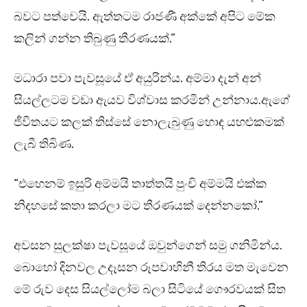
බවට පත්වෙයි. ඇත්තටම රාජණී අක්කේ අපිට මේක
කලින් ගන්න තිබුණු තීරණයක්.”
මධාරා පවා පැවසූයේ ඒ අයුරින්ය. අම්මා දැන් අන්
සියල්ලටම වඩා ඇයව විශ්වාස කරමින් උන්නාය.ඇගේ
ජීවිතයට කලක් තිස්සේ නොලැබුණු හොඳ යහළුකමක්
ලැබී තිබිණ.
“එහෙනම් ඉසුරි අම්මයි තාත්තයි පුංචි අම්මයි එක්ක
නිදහසේ කතා කරලා මට තීරණයක් දෙන්නකෝ.”
අවසන සුලක්ෂා පැවසූයේ ඔවුන්ගෙන් සමු ගනිමින්ය.
බොහෝ දිනවල උදෑසන රූපවාහිනී තිරය මත මැවෙන
මේ රුව දෙස සියල්ලෝම බලා සිටියේ ගෞරවයක් සිත