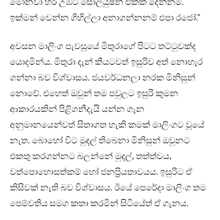
මොනවා හරි උඹට සොලියුෂන් එකක් දෙන්නම්.
ඉක්මන් වෙන්න ගිහිල්ලා අනාගන්නනම් එපා රජෝ.”
අවසන මාලිංග පැවසූයේ මිතුරාගේ පිටට තට්ටුවක්ද
යොදමින්ය. මිතුරා දැන් කීයටවත් ඉසුරිව අත් නොහැර
ගන්නා බව විශ්වාසය. ජයවර්ධනලා නරක මිනිසුන්
නොවේ. එහෙත් ඔවුන් තම පවුලට ඉසුරි කුමන
ආකාරයකින් පිළිගනීදැයි යන්න ගැන
අනුමානයෙන්වත් සිතාගත හැකි කමක් මාලිංගට වූයේ
නැත. බොහෝ විට මුදල් තිබෙනා මිනිසුන් ඔවුනට
එකතු කරගන්නට බලන්නේ මුදල්, තත්ත්වය,
වත්පොහොසත්කම් හෝ ජනප්‍රියතාවයය. ඉසුරිට ඒ
කිසිවක් නැති බව විශ්වාසය. ඊයේ පෙරේදා මාලිංග තම
පෙම්වතිය සමග කතා කරමින් සිටියේත් ඒ ගැනය.