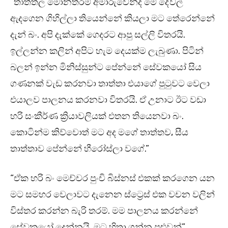
“තාත්තල මොනතරම් අමාරුවෙන්ද මේ දේවල්
ඇදගෙන ගිහිල්ලා තියෙන්නේ කියලා මට තේරෙන්නේ
දැන් බං. අපි දැක්කේ ගෙදරට ආපු සල්ලි විතරයි.
ඉල්ලන්න කලින් අපිට හැම දෙයක්ම ලැබුණා. පිටින්
බලන් ඉන්න මිනිස්සුන්ට පේන්නේ සේවකයෝ සිය
ගණනක් වැඩ කරනවා තාත්තා එයාගේ පුටුවට වෙලා
එයාලව පාලනය කරනවා විතරයි. ඒ උනාට ඊට වඩා
හරි සංකීර්ණ ක්‍රියාවලියක් එතන තියෙනවා බං.
කොටින්ම කිව්වොත් මට අද මගේ තාත්තව, සීය
තාත්තාව පේන්නේ හීරෝස්ලා වගේ.”
“ඒක හරි බං මෙච්චර පුංචි බිස්නස් එකක් කරගෙන යන
මට සමහර වෙලාවට දැනෙන ස්ට්‍රෙස් එක වචන වලින්
විස්තර කරන්න බැරි තරම්. මම පාලනය කරන්නේ
සේවකයෝ දෙන්නයි. මට හිතා ගන්න පුළුවන්”