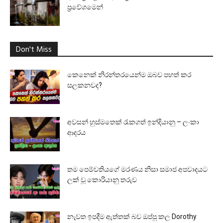
ප්‍රවේශමෙන්
Don't Miss
කෙනෙක් නිරන්තරයෙන්ම ඔබව පහත් කර
සලකනවද?
අවසන් හුස්මතෙක් රැකගත් ඉන්දියානු – ලංකා
ආදරය
තම පෙම්වතියගේ මරණය නිසා සමාජ අපවාදයට
ලක් වූ කොරියානු තරුව
නැවත ඉපදීම ඇත්තක් බව ඔප්පු කල Dorothy