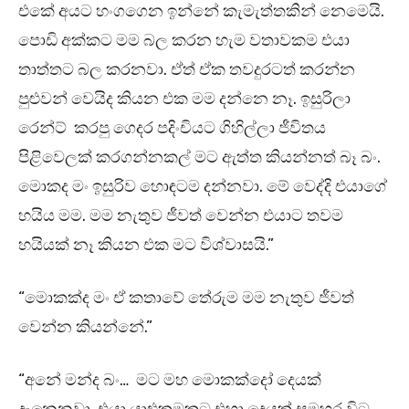
එකේ අයට හංගගෙන ඉන්නේ කැමැත්තකින් නෙමෙයි.
පොඩි අක්කට මම බල කරන හැම වතාවකම එයා
තාත්තට බල කරනවා. ඒත් ඒක තවදුරටත් කරන්න
පුළුවන් වෙයිද කියන එක මම දන්නෙ නෑ. ඉසුරිලා
රෙන්ට් කරපු ගෙදර පදිංචියට ගිහිල්ලා ජීවිතය
පිළිවෙලක් කරගන්නකල් මට ඇත්ත කියන්නත් බෑ බං.
මොකද මං ඉසුරිව හොඳටම දන්නවා. මේ වෙද්දි එයාගේ
හයිය මම. මම නැතුව ජීවත් වෙන්න එයාට තවම
හයියක් නෑ කියන එක මට විශ්වාසයි.”
“මොකක්ද මං ඒ කතාවේ තේරුම මම නැතුව ජීවත්
වෙන්න කියන්නේ.”
“අනේ මන්ද බං… මට මහ මොකක්දෝ දෙයක්