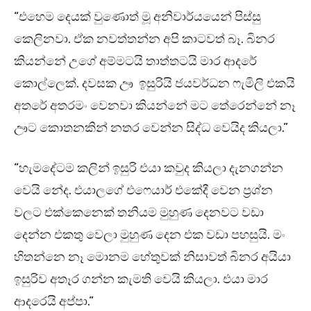
“එහෙම දෙයක් වුණොත් මූ අනිවාර්යයෙන් පිස්සු
කෙලිනවා. ඒක නවත්තන්න අපි කාටවත් බෑ. බිනර
කියන්නේ උගේ අම්මටයි තාත්තටයි මාර ආදරේ
කොල්ලෙක්. දවසක ඌ ඉසුරියි ජයවර්ධන ෆැමිලි එකයි
අතරේ අතරමං වෙනවා කියන්නේ මට තේරෙන්නේ නෑ
ඌට කොතනකින් නතර වෙන්න සිද්ධ වෙයිද කියලා.”
“හැමදේටම කලින් ඉසුරි එයා කවුද කියලා දැනගන්න
වෙයි නේද. එයාලගේ එෆෙයාර් එකේදී වෙන ප්‍රශ්න
වලට එක්කෙනෙක් තනියම මුහුණ දෙනවට වඩා
දෙන්න එකතු වෙලා මුහුණ දෙන එක වඩා පහසුයි. මං
හිතන්නෙ නෑ මොනම හේතුවක් නිසාවත් බිනර අයියා
ඉසුරිව අතෑර ගන්න කැමති වෙයි කියලා. එයා මාර
ආදරෙයි අප්පා.”