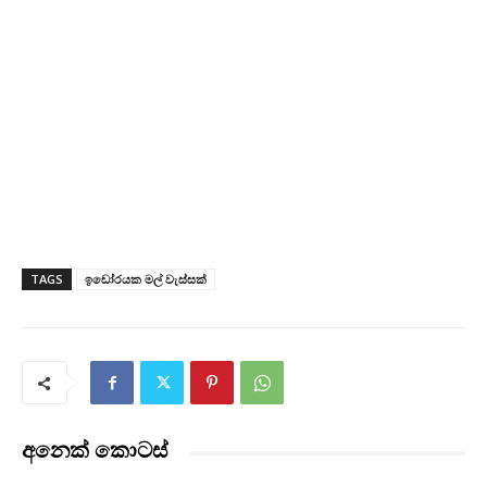
TAGS
ඉඩෝරයක මල් වැස්සක්
අනෙක් කොටස්