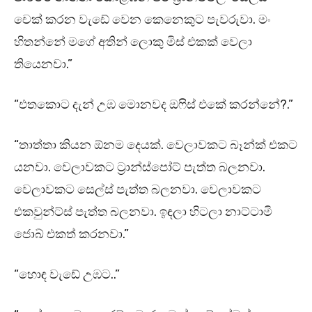
චෙක් කරන වැඩේ වෙන කෙනෙකුට පැවරුවා. මං
හිතන්නේ මගේ අතින් ලොකු මිස් එකක් වෙලා
තියෙනවා.”
“එතකොට දැන් උඹ මොනවද ඔෆිස් එකේ කරන්නේ?.”
“තාත්තා කියන ඕනම දෙයක්. වෙලාවකට බෑන්ක් එකට
යනවා. වෙලාවකට ට්‍රාන්ස්පෝට් පැත්ත බලනවා.
වෙලාවකට සෙල්ස් පැත්ත බලනවා. වෙලාවකට
එකවුන්ට්ස් පැත්ත බලනවා. ඉඳලා හිටලා නාට්ටාමි
ජොබ් එකත් කරනවා.”
“හොඳ වැඩේ උඹට..”