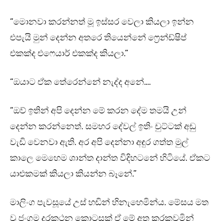
“මොනවා කරන්නත් මූ ඉස්සර වෙලා කියලා ඉන්න
එපැයි මුන් දෙන්න අතරෙ තියෙන්නේ ෆ්‍රෙන්ඩ්ෂිප්
එකක්ද එෆෙයාර් එකක්ද කියලා.”
“ඔයාට ඒක තේරෙන්නේ නැද්ද අනේ….
“ඔව් ඉතින් අපි දෙන්න මේ කරන දේම තමයි උන්
දෙන්න කරන්නෙත්. සමහර දේවල් ඉතිං චුට්ටක් අඩු
වැඩි වෙනවා ඇති. අර අපි දෙන්නා අඳුර ගත්ත මුල්
කාලෙ මෙහෙම ශාන්ත දාන්ත විදිහටනේ හිටියේ. ඒකට
යාළුකමක් කියලා කියන්න බෑනේ.”
මාලිංග පැවසූයේ උස් හඬින් හිනැහෙමින්ය. මේසය මත
වූ ජංගම දුරකථන කොටසක් ඒ මේ අත කරකවමින්