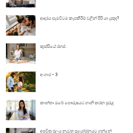
ආදරය සෑමවිටම කැපකිරීම් වලින් පිරී යා යුතුද?
කුස්සියේ රහස්..
අංගාර – 3
කාන්තා ඔබේ පෞරුෂයට හානි කරන පුරුදු
අපවිත්‍ර ජලය නැවත ප්‍රයෝජනයට ගන්නේ