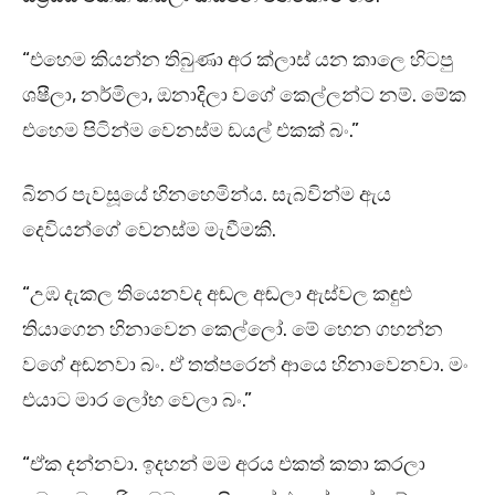
“එහෙම කියන්න තිබුණා අර ක්ලාස් යන කාලෙ හිටපු
ශෂීලා, නර්මිලා, ඔනාදිලා වගේ කෙල්ලන්ට නම්. මේක
එහෙම පිටින්ම වෙනස්ම ඩයල් එකක් බං.”
බිනර පැවසූයේ හිනහෙමින්ය. සැබවින්ම ඇය
දෙවියන්ගේ වෙනස්ම මැවීමකි.
“උඹ දැකල තියෙනවද අඬල අඬලා ඇස්වල කඳුළු
තියාගෙන හිනාවෙන කෙල්ලෝ. මේ හෙන ගහන්න
වගේ අඬනවා බං. ඒ තත්පරෙන් ආයෙ හිනාවෙනවා. මං
එයාට මාර ලෝභ වෙලා බං.”
“ඒක දන්නවා. ඉදහන් මම අරය එකත් කතා කරලා