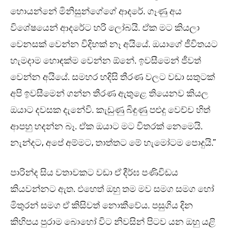
හොයන්නේ මිනිසුන්ගේගේ ආදරේ. ගෑණු අය
විශේෂයෙන් ආදරේට හරි ලෝබයි. ඒක මට කියලා
වෙනසක් වෙන්න විදිහක් නෑ අයියේ. ඔයාගේ ජීවිතයට
හැමදාම හොඳක්ම වෙන්න ඕනේ. ඉවසීමෙන් ජීවත්
වෙන්න අයියේ. සමහර හදිසි තීරණ වලට වඩා සතුටක්
අපි ඉවසීමෙන් ගන්න තීරණ ඇතුළෙ තියෙනව කියල
ඔයාට දවසක දැනේවි. කැඩුණු බිඳුණු පළුදු වෙච්ච හිත්
ආපහු හදන්න බෑ. ඒක ඔයාට මට විතරක් නෙමෙයි.
නැන්දට, අපේ අම්මට, තාත්තට මේ හැමෝටම පොදුයි.”
පාරින්ද සිය වතාවකට වඩා ඒ දීර්ඝ පණිවිඩය
කියවන්නට ඇත. එහෙත් ඔහු තම මව සමග සමග හෝ
මිතුරන් සමග ඒ කිසිවත් නොකීවේය. පසුගිය දින
කිහිපය පුරාම බොහෝ විට නිවසින් පිටව යන ඔහු යළි