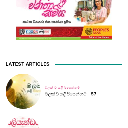
LATEST ARTICLES
මලක් වී යළි පිපෙන්නම්
මලක් වී යළි පිපෙන්නම් – 57