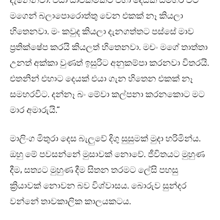
දැනෙනවා. එයා යාළුකමකට එහා දෙයක් සමහර විට
මගෙන් බලාපොරොත්තු වෙන එකක් නෑ කියලා
හිතෙනවා. මං කවුද කියලා දැනගත්තට පස්සේ මාව
ප්‍රතික්ෂේප කරයි කියලත් හිතෙනවා. මචං මගේ තාත්තා
උනත් අක්කා වුණත් ඉසුරිට අනුකම්පා කරනවා විතරයි.
එතනින් එහාට දෙයක් එයා ගැන හිතෙන එකක් නෑ
සමහරවිට. දන්නෑ බං මේවා කල්පනා කරනකොට මට
මාර අමාරුයි.”
මාලිංග මිතුරා දෙස බැලුවේ දිගු සුසුමක් මුදා හරිමින්ය.
ඔහු මේ පවසන්නේ මුසාවක් නොවේ. ජීවිතයට මුහුණ
දීම, සත්‍යට මුහුණ දීම සිතන තරමට ලේසි පහසු
ක්‍රියාවක් නොවන බව විශ්වාසය. බොරුව සුන්දර
වන්නේ තාවකාලික කාලයකටය.