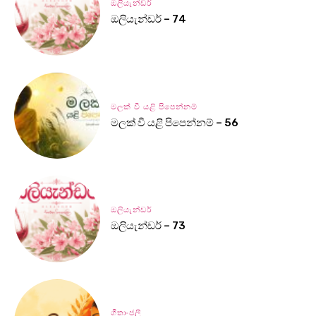
ඔලියැන්ඩර්
ඔලියැන්ඩර් – 74
මලක් වී යළි පිපෙන්නම්
මලක් වී යළි පිපෙන්නම් – 56
ඔලියැන්ඩර්
ඔලියැන්ඩර් – 73
ගීතාංජලී