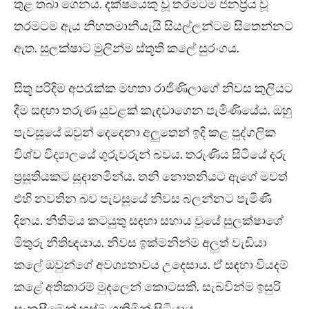
තුළ තබා ගෙනය. දක්ෂයෙකු වූ තරමටම ජනප්‍රිය වූ
තරමටම ඇය නිහතමානීයැයි සියල්ලන්ටම සිතෙන්නට
ඇත. සුලක්ෂාට මුලින්ම ස්තූති කලේ සුරංගය.
සිතූ පරිදිම අපරැක්ක මහතා රාජිණිලාගේ නිවස කුලියට
දීම සඳහා තරුණ යුවළක් කැඳවාගෙන පැමිණියේය. ඔහු
පැවසූයේ ඔවුන් දෙදෙනා අලුතෙන් ඉදි කළ පුද්ගලික
විශ්ව විද්‍යාලයේ ගුරුවරුන් බවය. තරුණිය සිටියේ දරු
ප්‍රසූතියකට සූදානමින්ය. තනි නොතනියට ඇගේ මවත්
එහි නවතින බව පැවසූයේ නිවස බලන්නට පැමිණි
දිනය. නීතිමය කටයුතු සඳහා සහාය වූයේ සුලක්ෂාගේ
මිතුරු නීතිඥයාය. නිවස ඉක්මනින්ම අලුත් වැඩියා
කලේ ඔවුන්ගේ අවශ්‍යතාවය උදෙසාය. ඒ සඳහා වියදම්
කළේ අතිකාරම් මුදලෙන් කොටසකි. සැබවින්ම ඉසුරි