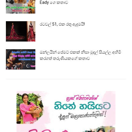
Eady ගෙ කතාව
රටවල් 51, එක රතු ඇඳුමයි!
ඔන්ලයින් පේමට් එකක් නිසා මුදල් සියල්ල අහිමි
කරගත් තරුණියකගේ කතාව