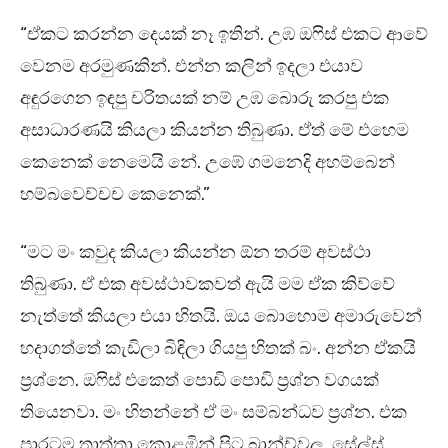
“ඒකට කරන්න දෙයක් නෑ ඉතින්. උඹ ඔෆිස් එකට ආවේ
වෙනම අරමුණකින්. එන්න කලින් ඉදලා එයාව
අඳුරගෙන ඉඳපු චරිතයක් නම් උඹ බොරු කරපු එක
අසාධාරණයි කියලා කියන්න තිබුණා. ඒත් මේ එහෙම
කෙනෙක් නෙමෙයි නේ. උඹේ ගමනෙදි අහම්බෙන්
හම්බවෙච්චච කෙනෙක්.”
“මට මං කවුද කියලා කියන්න ඕන තරම් අවස්ථා
තිබුණා. ඒ එක අවස්ථාවකවත් ඇයි මම ඒක කිව්වේ
නැත්තේ කියලා එයා හිතයි. ඔය බොහොම අමාරුවෙන්
හදාගත්තේ කැඩිලා බිඳිලා ගියපු හිතක් බං. අන්න ඒකයි
ප්‍රශ්නෙ. ඔෆිස් එකෙත් පොඩි පොඩි ප්‍රශ්න වගයක්
තියෙනවා. මං හිතන්නේ ඒ මං සම්බන්ධව ප්‍රශ්න. එක
පාරටම තාත්තා කොළඹින් පිට බ්‍රාන්ච්වල සේල්ස්