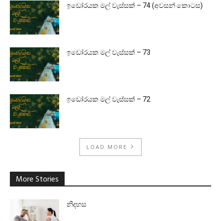
ඉඩෝරයක මල් වැස්සක් – 74 (අවසන් කොටස)
ඉඩෝරයක මල් වැස්සක් – 73
ඉඩෝරයක මල් වැස්සක් – 72
LOAD MORE
More Stories
නිදහස