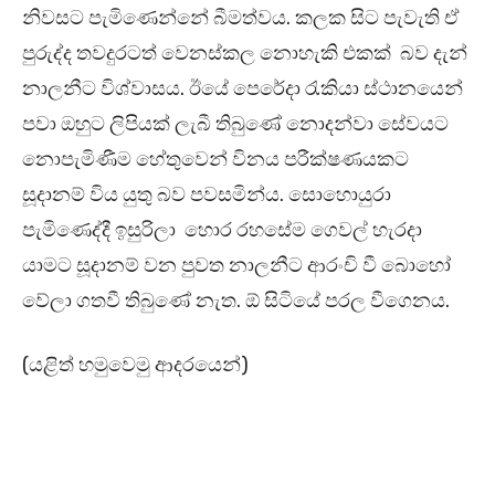
නිවසට පැමිණෙන්නේ බීමත්වය. කලක සිට පැවැති ඒ
පුරුද්ද තවදුරටත් වෙනස්කල නොහැකි එකක් බව දැන්
නාලනීට විශ්වාසය. ඊයේ පෙරේදා රැකියා ස්ථානයෙන්
පවා ඔහුට ලිපියක් ලැබී තිබුණේ නොදන්වා සේවයට
නොපැමිණීම හේතුවෙන් විනය පරීක්ෂණයකට
සූදානම් විය යුතු බව පවසමින්ය. සොහොයුරා
පැමිණෙද්දී ඉසුරිලා හොර රහසේම ගෙවල් හැරදා
යාමට සූදානම් වන පුවත නාලනීට ආරංචි වී බොහෝ
වේලා ගතවී තිබුණේ නැත. ඕ සිටියේ පරල වීගෙනය.
(යළිත් හමුවෙමු ආදරයෙන්)