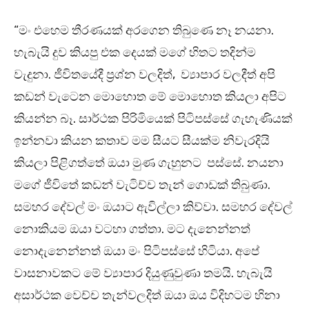
“මං එහෙම තීරණයක් අරගෙන තිබුණෙ නෑ නයනා.
හැබැයි දුව කියපු එක දෙයක් මගේ හිතට තදින්ම
වැදුනා. ජීවිතයේදී ප්‍රශ්න වලදිත්, ව්‍යාපාර වලදීත් අපි
කඩන් වැටෙන මොහොත මේ මොහොත කියලා අපිට
කියන්න බෑ. සාර්ථක පිරිමියෙක් පිටිපස්සේ ගැහැණියක්
ඉන්නවා කියන කතාව මම සීයට සීයක්ම නිවැරදියි
කියලා පිළිගත්තේ ඔයා මුණ ගැහුනට පස්සේ. නයනා
මගේ ජීවිතේ කඩන් වැටිච්ච තැන් ගොඩක් තිබුණා.
සමහර දේවල් මං ඔයාට ඇවිල්ලා කිව්වා. සමහර දේවල්
නොකියම ඔයා වටහා ගත්තා. මට දැනෙන්නත්
නොදැනෙන්නත් ඔයා මං පිටිපස්සේ හිටියා. අපේ
වාසනාවකට මේ ව්‍යාපාර දියුණුවුණා තමයි. හැබැයි
අසාර්ථක වෙච්ච තැන්වලදිත් ඔයා ඔය විදිහටම හිනා