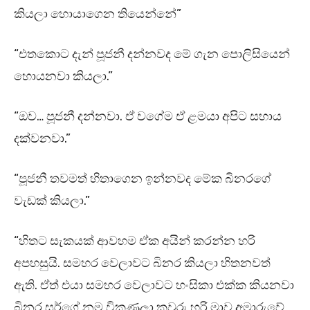
කියලා හොයාගෙන තියෙන්නේ”
“එතකොට දැන් පූජනී දන්නවද මේ ගැන පොලිසියෙන්
හොයනවා කියලා.”
“ඔව… පූජනී දන්නවා. ඒ වගේම ඒ ළමයා අපිට සහාය
දක්වනවා.”
“පූජනී තවමත් හිතාගෙන ඉන්නවද මේක බිනරගේ
වැඩක් කියලා.”
“හිතට සැකයක් ආවහම ඒක අයින් කරන්න හරි
අපහසුයි. සමහර වෙලාවට බිනර කියලා හිතනවත්
ඇති. ඒත් එයා සමහර වෙලාවට හංසිකා එක්ක කියනවා
බිනර සර්ගේ නම විකුණලා කවුරු හරි මාව අමාරුවේ