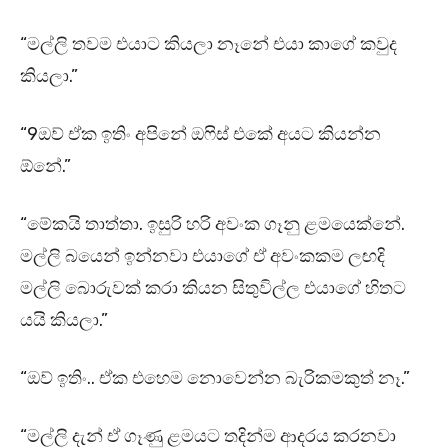
“මල්ලි තවම එයාට කියලා නෑනේ එයා කාගේ කවුද
කියලා.”
“9ඔව් ඒක ඉතිං අපිනේ ඔෆිස් එකේ අයට කියන්න
ඕනේ.”
“මේකයි තාත්තා. ඉසුරි හරි අවංක ගෑනු ළමයෙක්නේ.
මල්ලි බයෙන් ඉන්නවා එයාගේ ඒ අවංකකම ලඟදි
මල්ලි බොරුවක් කරා කියන සිතුවිල්ල එයාගේ හිතට
යයි කියලා.”
“ඔව් ඉතිං.. ඒක එහෙම නොවෙන්න බැරිකමකුත් නෑ.”
“මල්ලි දැන් ඒ ගෑණු ළමයට තදින්ම ආදරය කරනවා