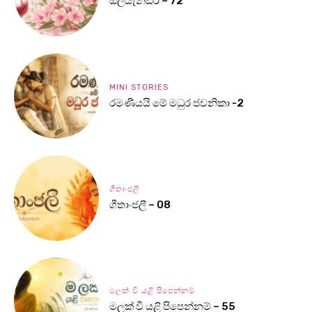
ඔලියැන්ඩර් – 72
MINI STORIES
රමණීයයි මේ මධුර ජවනිකා -2
ගීතාංජලී
ගීතාංජලී – 08
මලක් වී යළි පිපෙන්නම්
මලක් වී යළි පිපෙන්නම් – 55