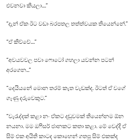
එවනවා කියලා….”
“දැන් ඒක ඊට වඩා බරපතල තත්ත්වයක තියෙන්නේ.”
“ඒ කිව්වේ….”
“අවයවවල පවා ෆොටෝ ගහලා යවන්න පටන්
අරගෙන…”
“දෙයියනේ මොන තරම් කැත වැඩක්ද. ඊටත් ඒ වගේ
ගෑණු දරුවෙකුට.”
“වැරැද්දක් කළා නං ඒකට දඬුවමක් තියෙන්නම ඕන
නයනා. මම ඔෆිසර් ජානකට කතා කළා. මේ වෙද්දි ඒ
සිම් එක අයිති කාටද කොහෙන් ගතපු සිම් එකක්ද