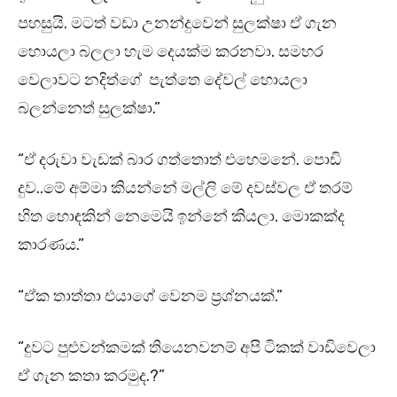
පහසුයි. මටත් වඩා උනන්දුවෙන් සුලක්ෂා ඒ ගැන
හොයලා බලලා හැම දෙයක්ම කරනවා. සමහර
වෙලාවට නදිත්ගේ පැත්තෙ දේවල් හොයලා
බලන්නෙත් සුලක්ෂා.”
“ඒ දරුවා වැඩක් බාර ගත්තොත් එහෙමනේ. පොඩි
දුව..මේ අම්මා කියන්නේ මල්ලි මේ දවස්වල ඒ තරම්
හිත හොඳකින් නෙමෙයි ඉන්නේ කියලා. මොකක්ද
කාරණය.”
“ඒක තාත්තා එයාගේ වෙනම ප්‍රශ්නයක්.”
“දුවට පුළුවන්කමක් තියෙනවනම් අපි ටිකක් වාඩිවෙලා
ඒ ගැන කතා කරමුද.?”