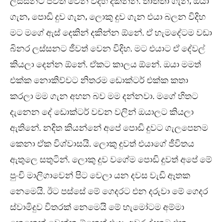
ලස්සනට ජීවත් වෙන විදිහ දකින්න. තාත්තා ගැන, ඔයා
ගැන, පොඩි දුව ගැන, ලොකු දුව ගැන එයා බලන විදිහ
මට මගේ ඇස් දෙකින් දකින්න ඕනේ. ඒ හැමදේටම වඩා
බිනර ලස්සනට ජීවත් වෙන විදිහ. මට එයාට ඒ දේවල්
කියලා දෙන්න ඕනේ. ඒකට කාලය ඕනේ. ඔයා මමත්
එක්ක නොකිව්වට නිතරම ඩොක්ටර් එක්ක කතා
කරලා මම ගැන අහන බව මම දන්නවා. මගේ හිතට
දැනෙන දේ ඩොක්ටර් වචන වලින් ඔයාලට කියලා
ඇතිනේ. නදිත කියන්නේ අපේ පොඩි දුවට ගැලපෙනම
කෙනා ඒක විශ්වාසයි. ලොකු දුවත් එයාගේ ජීවිතය
ඇතුලෙ සතුටින්. ලොකු දුව වගේම පොඩි දුවත් අපේ මේ
පුංචි මාලිගාවෙන් පිට වෙලා යන දවස වැඩි ඈතක
නෙමෙයි. ඊට පස්සේ මේ ගෙදරට එන දරුවා මේ ගෙදර
ස්වාමිදුව විතරක් නෙමෙයි මේ හැමෝටම අම්මා