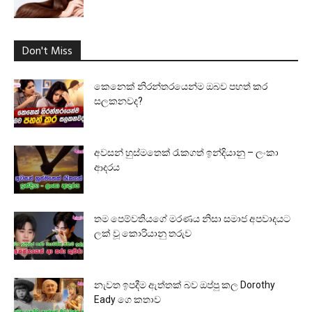
Don't Miss
කෙනෙක් නිරන්තරයෙන්ම ඔබව පහත් කර
සලකනවද?
අවසන් හුස්මතෙක් රැකගත් ඉන්දියානු – ලංකා
ආදරය
තම පෙම්වතියගේ මරණය නිසා සමාජ අපවාදයට
ලක් වූ කොරියානු තරුව
නැවත ඉපදීම ඇත්තක් බව ඔප්පු කල Dorothy
Eady ගෙ කතාව