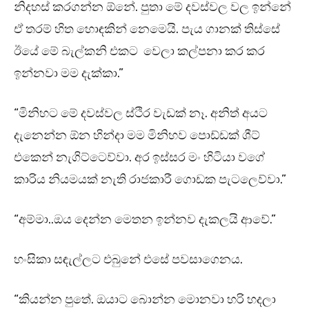
නිදහස් කරගන්න ඕනේ. පුතා මේ දවස්වල වල ඉන්නේ
ඒ තරම් හිත හොඳකින් නෙමෙයි. පැය ගානක් තිස්සේ
ඊයේ මේ බැල්කනි එකට වෙලා කල්පනා කර කර
ඉන්නවා මම දැක්කා.”
“මිනිහට මේ දවස්වල ස්ථිර වැඩක් නෑ. අනිත් අයට
දැනෙන්න ඕන හින්දා මම මිනිහව පොඩ්ඩක් ශීට්
එකෙන් නැගිට්ටෙව්වා. අර ඉස්සර මං හිටියා වගේ
කාරිය නියමයක් නැති රාජකාරී ගොඩක පැටලෙව්වා.”
“අම්මා..ඔය දෙන්න මෙතන ඉන්නව දැකලයි ආවේ.”
හංසිකා සඳැල්ලට එබුනේ එසේ පවසාගෙනය.
“කියන්න පුතේ. ඔයාට බොන්න මොනවා හරි හදලා