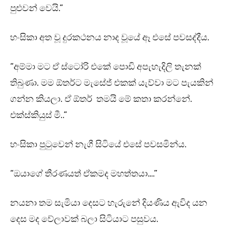
පුළුවන් වෙයි.”
හංසිකා අත වූ දුරකථනය නාද වූයේ ඈ එසේ පවසද්දීය.
“අම්මා මට ඒ ස්ටෝරි එකේ පොඩි අපැහැදිලි තැනක්
තිබුණා. මම ඕතර්ට මැසේජ් එකක් යැව්වා මට පැයකින්
ගන්න කියලා. ඒ ඕතර් තමයි මේ කතා කරන්නේ.
එක්ස්කියුස් මී..”
හංසිකා පුටුවෙන් නැගී සිටියේ එසේ පවසමින්ය.
“ඔයාගේ තීරණයත් ඒකමද මහත්තයා….”
නයනා තම සැමියා දෙසට හැරුනේ දියණිය ඇවිද යන
දෙස මද වේලාවක් බලා සිටියාට පසුවය.