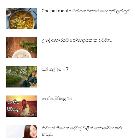
One pot meal – මස් සහ බිත්තර යෙදූ නූඩ්ලස් සුප්
උදේ ආහාරයට පෝෂ්‍යදායක කැඳ වර්ග..
රන් මල් දම් – 7
මා හිස පිරිමැද 15
නිවසේ තියෙන දේවල් වලින් කොණ්ඩය කළු
කරමු..