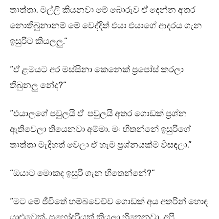
තාත්තා. මල්ලි කියනවා මේ බොරුව ඒ දෙන්න අතර
නොතිබුනානම් මේ වෙද්දිත් එයා එයාගේ ආදරය ගැන
ඉසුරිට කියලලු.”
“ඒ ළමයට අර මස්සිනා කෙනෙක් ප්‍රපෝස් කරලා
තිබුනලු නේද?”
“එයාලගේ පවුලයි ඒ පවුලයි අතර ගොඩක් ප්‍රශ්න
ඇතිවෙලා තියෙනවා අම්මා. මං හිතන්නේ ඉසුරිගේ
තාත්තා මැදිහත් වෙලා ඒ හැම ප්‍රශ්නයක්ම විසඳලා.”
“ඔයාට මොකද ඉසුරි ගැන හිතෙන්නේ?”
“මට මේ ජීවිතේ හම්බවෙච්ච ගොඩක් අය අතරින් හොඳ
යාළුවෙක්, සහෝදරියක් කියලා හිතෙනවා. අපි