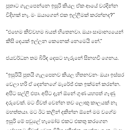
පුතාට ගැලපෙන්නෙ ඉසුරි කියල ඒක ආයේ වරදින්න
විදිහක් නෑ. මං ඔයාගෙන් එක ඉල්ලීමක් කරන්නද?”
“එහෙම කිව්වහම බයත් හිතෙනවා. ඔයා සාමාන්‍යයෙන්
කිසි දෙයක් ඉල්ලන කෙනෙක් නෙමෙයි නේ.”
ජයවර්ධන තම බිරිඳ දෙසට හැරුනේ සිනහවී ගෙනය.
“ඉසුරියි පුතයි ගැලපෙනව කියල හිතනවනං ඔයා ඉස්සර
වෙලා හරි ඒ දෙන්නගේ මැරේජ් එක ඉක්මන් කරන්න.
අපිට සල්ලි එපා. අපිට දැන් ඕනේ ගුණ යහපත් ගෑණු
දරුවෙක්. මට ජීවත් වෙන්න තව ලොකු කාලයක් නෑ
මහත්තයා. මට ඊට කලින් දකින්න ඕනේ මම වගේම
ඉසුරි මේ පවුලේ හැමෝම එකට එකතු කරගෙන