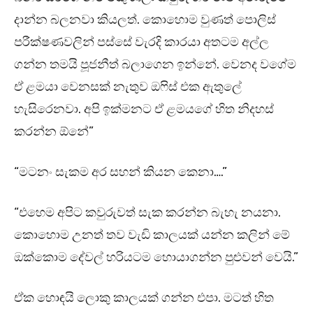
දාන්න බලනවා කියලත්. කොහොම වුණත් පොලිස්
පරීක්ෂණවලින් පස්සේ වැරදි කාරයා අතටම අල්ල
ගන්න තමයි පූජනීත් බලාගෙන ඉන්නේ. වෙනද වගේම
ඒ ළමයා වෙනසක් නැතුව ඔෆිස් එක ඇතුලේ
හැසිරෙනවා. අපි ඉක්මනට ඒ ළමයගේ හිත නිදහස්
කරන්න ඕනේ”
“මටනං සැකම අර සහන් කියන කෙනා….”
“එහෙම අපිට කවුරුවත් සැක කරන්න බැහැ නයනා.
කොහොම උනත් තව වැඩි කාලයක් යන්න කලින් මේ
ඔක්කොම දේවල් හරියටම හොයාගන්න පුළුවන් වෙයි.”
ඒක හොඳයි ලොකු කාලයක් ගන්න එපා. මටත් හිත