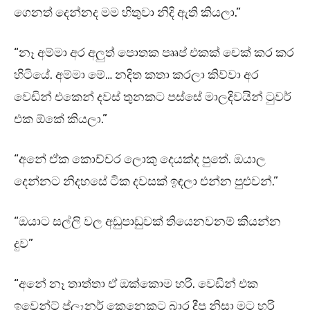
ගෙනත් දෙන්නද මම හිතුවා නිදි ඇති කියලා.”
“නෑ අම්මා අර අලුත් පොතක පෲප් එකක් චෙක් කර කර
හිටියේ. අම්මා මේ… නදිත කතා කරලා කිව්වා අර
වෙඩින් එකෙන් දවස් තුනකට පස්සේ මාලදිවයින් ටුවර්
එක ඕකේ කියලා.”
“අනේ ඒක කොච්චර ලොකු දෙයක්ද පුතේ. ඔයාල
දෙන්නට නිදහසේ ටික දවසක් ඉඳලා එන්න පුළුවන්.”
“ඔයාට සල්ලි වල අඩුපාඩුවක් තියෙනවනම් කියන්න
දුව”
“අනේ නෑ තාත්තා ඒ ඔක්කොම හරි. වෙඩින් එක
ඉවෙන්ට් ප්ලෑනර් කෙනෙකුට බාර දීපු නිසා මට හරි