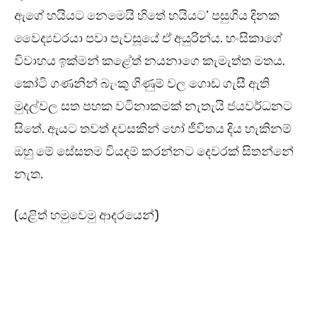
ඇගේ හයියට නෙමෙයි හිතේ හයියට’ පසුගිය දිනක
වෛද්‍යවරයා පවා පැවසූයේ ඒ අයුරින්ය. හංසිකාගේ
විවාහය ඉක්මන් කළේත් නයනාගෙ කැමැත්ත මතය.
කෝටි ගණනින් බැංකු ගිණුම් වල ගොඩ ගැසී ඇති
මුදල්වල සත පහක වටිනාකමක් නැතැයි ජයවර්ධනට
සිතේ. ඇයට තවත් දවසකින් හෝ ජීවිතය දිය හැකිනම්
ඔහු මේ සේසතම වියදම් කරන්නට දෙවරක් සිතන්නේ
නැත.
(යළිත් හමුවෙමු ආදරයෙන්)