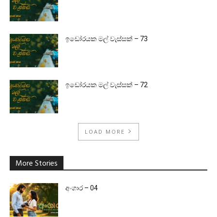
ඉඩෝරයක මල් වැස්සක් – 73
ඉඩෝරයක මල් වැස්සක් – 72
LOAD MORE
More Stories
අංගාර – 04