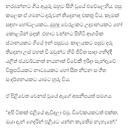
නරඹන්නට ගිය අයුරු ඔහුට සිහි වූයේ එවේලෙහිය. පසු
කලෙක ඒ ගමනට දරුවන් තිදෙනාද එකතු විය. කෑමක්
සඳහා හෝටලයකට, මුහුදු වෙරළකට උද්‍යානයකට හෝ
කොළඹින් මදක් එහාට වන්නට පිහිටි ආගමික
ස්ථානයකට ගියේ ඉන් පසුවය. කාලයකට පසුව දරු
තිදෙනා උස් මහත් වී ඔවුන්ට හිමි ජීවිත සාදා ගනිද්දී
යලිත් ජයවර්ධනත් නයනාත් විවේකී ඉරිදා සැන්දෑවේ
චිත්‍රපටියකට නාට්‍යයකට හෝ සිත නිවන සංගීත
සංදර්ශනයකට යාමට හුරු විය.
ඒ පිළිවෙත වෙනස් වූයේ ඇගේ අසනීපයත් සමගය.
“අපි ටිකක් එළියේ ඇවිදලා එමු. විවේකයකටත් එක්ක.
ඔයා දැන් ගෙදරින් එළියට යන්න කැමතිම නැහැනේ.”