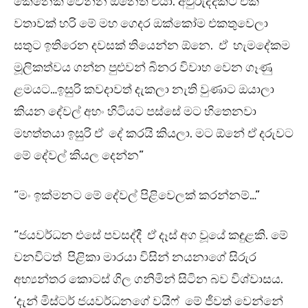
කෙනෙක් වෙන්න ඕනෙත් එයා. අවුරුද්දකට එක
වතාවක් හරි මේ මහ ගෙදර ඔක්කෝම එකතුවෙලා
සතුට ඉතිරෙන දවසක් තියෙන්න ඕනෙ. ඒ හැමදේකම
මූලිකත්වය ගන්න පුළුවන් බිනර විවාහ වෙන ගෑණු
ළමයට…ඉසුරි කවදාවත් දැකලා නැති වුණාට ඔයාලා
කියන දේවල් අහං හිටියට පස්සේ මට හිතෙනවා
මහත්තයා ඉසුරි ඒ දේ කරයි කියලා. මට ඕනේ ඒ දරුවට
මේ දේවල් කියල දෙන්න”
“මං ඉක්මනට මේ දේවල් පිළිවෙලක් කරන්නම්…”
“ජයවර්ධන එසේ පවසද්දී ඒ දෑස් අග වූයේ කඳුළකි. මේ
වනවිටත් පිළිකා මාරයා විසින් නයනාගේ සිරුර
අභ්‍යන්තර කොටස් ගිල ගනිමින් සිටින බව විශ්වාසය.
‘දැන් මිස්ටර් ජයවර්ධනගේ වයිෆ් මේ ජීවත් වෙන්නේ