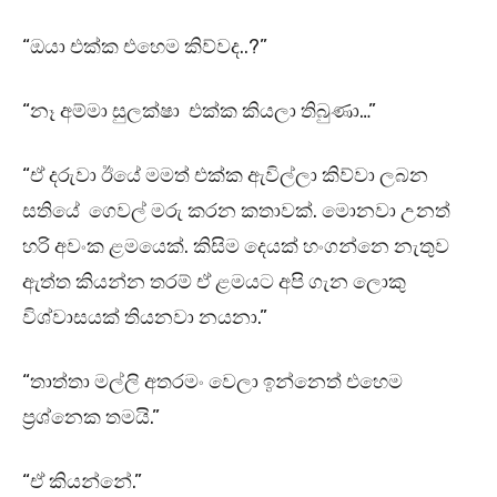
“ඔයා එක්ක එහෙම කිව්වද..?”
“නෑ අම්මා සුලක්ෂා එක්ක කියලා තිබුණා…”
“ඒ දරුවා ඊයේ මමත් එක්ක ඇවිල්ලා කිව්වා ලබන
සතියේ ගෙවල් මරු කරන කතාවක්. මොනවා උනත්
හරි අවංක ළමයෙක්. කිසිම දෙයක් හංගන්නෙ නැතුව
ඇත්ත කියන්න තරම් ඒ ළමයට අපි ගැන ලොකු
විශ්වාසයක් තියනවා නයනා.”
“තාත්තා මල්ලි අතරමං වෙලා ඉන්නෙත් එහෙම
ප්‍රශ්නෙක තමයි.”
“ඒ කියන්නේ.”