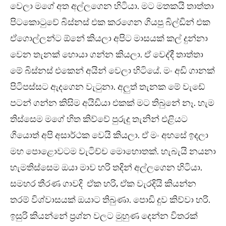
වෙලා මගේ අත අල්ලගෙන හිටියා. මට මතකයි තාත්තා
පිටකොටුවේ බිස්නස් එක කරගෙන ගියපු බිල්ඩින් එක
ඒගොල්ලන්ට ඕනේ කියලා අපිට මාසයක් කල් දුන්නා
වෙන තැනක් හොයා ගන්න කියලා. ඒ වෙද්දී තාත්තා
මේ බිස්නස් එකෙන් අයින් වෙලා හිටියේ. මං අඩි ගානක්
පිටිපස්සට ඇදගෙන වැටුනා. අලුත් තැනක මේ වැඩේ
පටන් ගන්න කිසිම අයිඩියා එකක් මට තිබුනේ නෑ. හැම
තිස්සෙම මගේ හිත කිව්වේ පුරුදු තැනින් එළියට
ගියොත් අපි අසාර්ථක වෙයි කියලා. ඒ මං අහසේ ඉදලා
මහ පොළොවටම වැටිච්ච මොහොතක්. හැබැයි නයනා
හැමතිස්සෙම ඔයා මාව හරි තදින් අල්ලගෙන හිටියා.
සමහර තීරණ ගාවදි ඒක හරි, ඒක වැරදියි කියන්න
තරම් විශ්වාසයක් ඔයාට තිබුණා. පොඩි දුව කිව්වා හරි.
ඉසුරි කියන්නේ ප්‍රශ්න වලට මුහුණ දෙන්න විතරක්