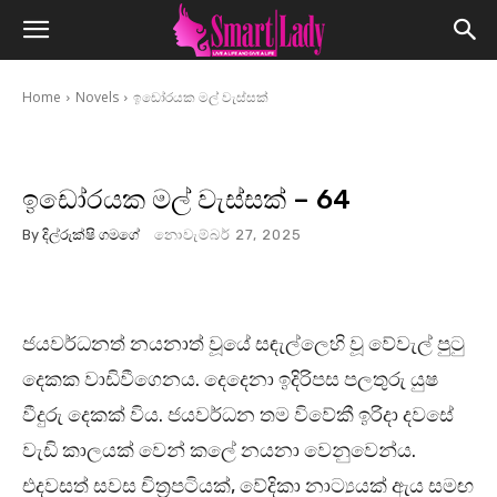
Home
Novels
ඉඩෝරයක මල් වැස්සක්
ඉඩෝරයක මල් වැස්සක් – 64
By
දිල්රුක්ෂි ගමගේ
නොවැම්බර් 27, 2025
ජයවර්ධනත් නයනාත් වූයේ සඳැල්ලෙහි වූ වේවැල් පුටු
දෙකක වාඩිවීගෙනය. දෙදෙනා ඉදිරිපස පලතුරු යුෂ
වීදුරු දෙකක් විය. ජයවර්ධන තම විවේකී ඉරිදා දවසේ
වැඩි කාලයක් වෙන් කලේ නයනා වෙනුවෙන්ය.
එදවසත් සවස චිත්‍රපටියක්, වේදිකා නාට්‍යයක් ඇය සමඟ