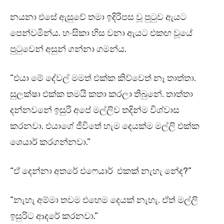
නයනා එසේ ඇසුවේ තමා ඉදිරිපස වූ පුටුව ඇයට
පෙන්වමින්ය. හංසිකා හිස වනා ඇයට එකඟ වූයේ
පුටුවෙන් අසුන් ගන්නා ගමන්ය.
“එයා මේ දේවල් මමත් එක්ක කිව්වෙත් නෑ තාත්තා.
සුලක්ෂා එක්ක තමයි කතා කරලා තිබුනේ. තාත්තා
දන්නවනේ ඉසුරි අපේ මල්ලිව තදින්ම විශ්වාස
කරනවා. එයාගේ ජීවිතේ හැම දෙයක්ම මල්ලි එක්ක
ශෙයාර් කරගන්නවා.”
“ඒ දෙන්නා අතරේ එෆෙයාර් එකක් නැහැ නේද?”
“නැහැ අම්මා තවම එහෙම දෙයක් නැහැ. ඒත් මල්ලි
ඉසුරිට ආදරේ කරනවා.”