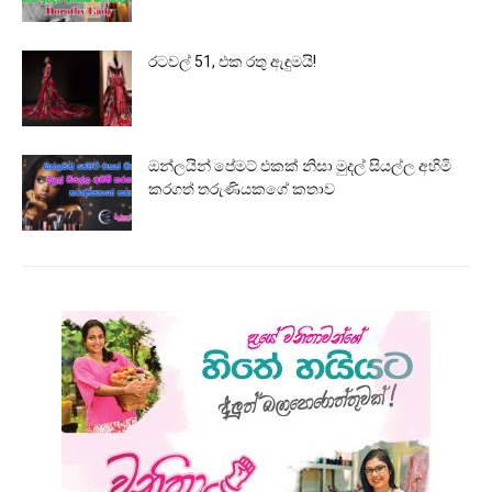
රටවල් 51, එක රතු ඇඳුමයි!
ඔන්ලයින් පේමට් එකක් නිසා මුදල් සියල්ල අහිමි
කරගත් තරුණියකගේ කතාව