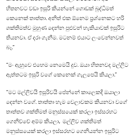
හිතනවට වඩා ඉසුරි කියන්නේ ගොඩක් බුද්ධිමත්
කෙනෙක් තාත්තා. අනිත් එක ඕනෙම ප්‍රශ්නෙකට හරි
ශක්තිමත්ව මුහුණ දෙන්න පුළුවන් හැකියාවක් ඉසුරිට
තියනවා. ඒ දරා ගැනීම. මටනම් එයාට ලංවෙන්නවත්
බෑ.”
“මං ඇහුවෙ එහෙම නෙමෙයි දුව. ඔයා හිතනවද මල්ලිට
ඇත්තටම ඉසුරි වගේ කෙනෙක් ගැලපෙයි කියලා.”
“මට මල්ලිවයි ඉසුරිවයි පේන්නේ කාලෙකදි ඔයාලා
දෙන්න වගේ. තාත්තා හැම වෙලාවකම කියනවා වගේ
තාත්තව ශක්තිමත් මනුස්සයෙක් කරලා ඉස්සරහට
ගෙනිච්චේ අම්ම කියලා, මල්ලිව ශක්තිමත්
මනුස්සයෙක් කරලා ඉස්සරහට ගෙනියන්න ඉසුරිට