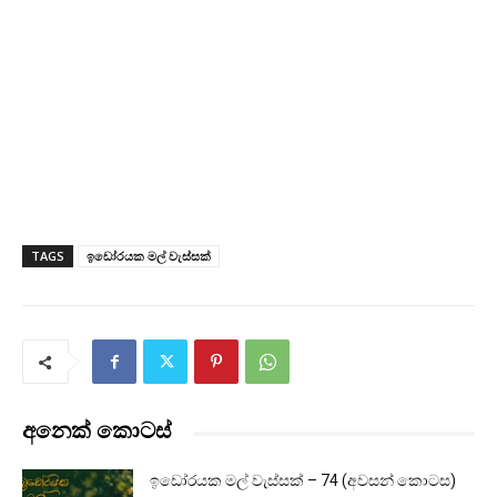
TAGS
ඉඩෝරයක මල් වැස්සක්
අනෙක් කොටස්
ඉඩෝරයක මල් වැස්සක් – 74 (අවසන් කොටස)