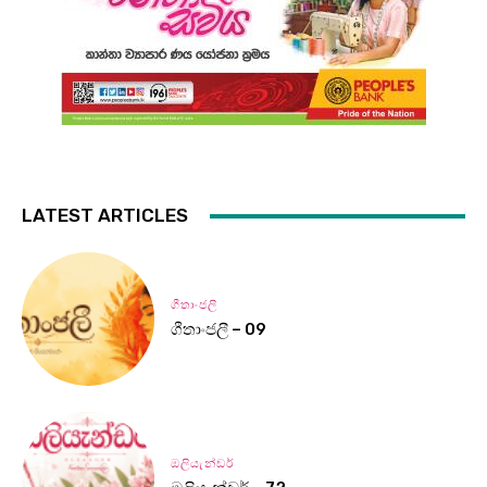
LATEST ARTICLES
ගීතාංජලී
ගීතාංජලී – 09
ඔලියැන්ඩර්