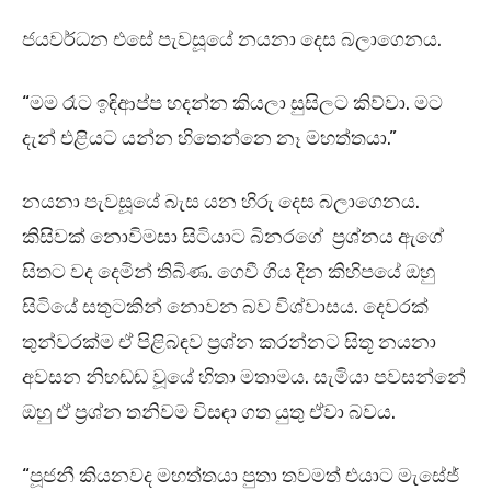
ජයවර්ධන එසේ පැවසූයේ නයනා දෙස බලාගෙනය.
“මම රෑට ඉඳිආප්ප හදන්න කියලා සුසිලට කිව්වා. මට
දැන් එළියට යන්න හිතෙන්නෙ නෑ මහත්තයා.”
නයනා පැවසූයේ බැස යන හිරු දෙස බලාගෙනය.
කිසිවක් නොවිමසා සිටියාට බිනරගේ ප්‍රශ්නය ඇගේ
සිතට වද දෙමින් තිබිණ. ගෙවී ගිය දින කිහිපයේ ඔහු
සිටියේ සතුටකින් නොවන බව විශ්වාසය. දෙවරක්
තුන්වරක්ම ඒ පිළිබඳව ප්‍රශ්න කරන්නට සිතූ නයනා
අවසන නිහඬඬ වූයේ හිතා මතාමය. සැමියා පවසන්නේ
ඔහු ඒ ප්‍රශ්න තනිවම විසඳා ගත යුතු ඒවා බවය.
“පූජනී කියනවද මහත්තයා පුතා තවමත් එයාට මැසේජ්