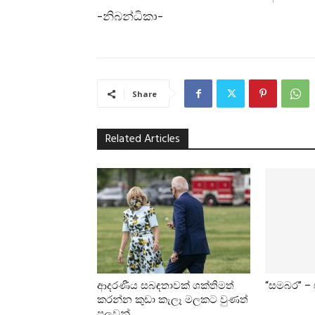
-නිබන්ධිකා-
Share
Related Articles
ආදරණීය සබඳතාවක් ශක්තිමත්
“සමබර” –
කරන්න කුඩා කැලෑ මලකට වුණත්
පුලුවන්.