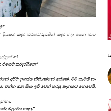
?”
ේ ප්‍රියතම කෑම වට්ටෝරුවකින් කෑම හදා ගෙන මාව
L
ැල්ලුවෙන්.
්න එහෙම කරදරයිනෙ”
ියන්නේ අපිම දාගත්ත නීතියක්නේ අක්කේ. මම කැමති නෑ
යා එන්න ඕන සීමා ඉරි වෙන් කරපු තැනකට නෙවෙයි.
ුන්නා.
ෙක්ද බලන්න භානු.”