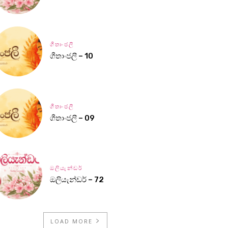
ගීතාංජලී
ගීතාංජලී – 10
ගීතාංජලී
ගීතාංජලී – 09
ඔලියැන්ඩර්
ඔලියැන්ඩර් – 72
LOAD MORE