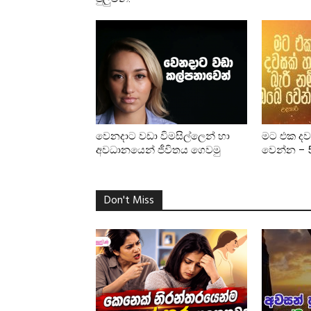
වෙනදාට වඩා විමසිල්ලෙන් හා
මට එක දවස
අවධානයෙන් ජීවිතය ගෙවමු
වෙන්න – 
Don't Miss