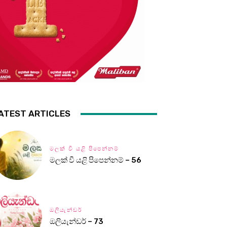
ATEST ARTICLES
මලක් වී යළි පිපෙන්නම්
මලක් වී යළි පිපෙන්නම් – 56
ඔලියැන්ඩර්
ඔලියැන්ඩර් – 73