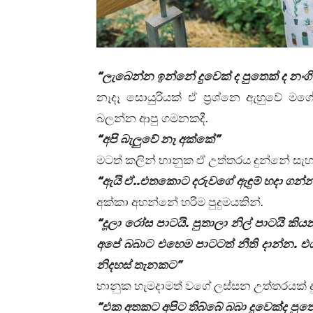
“ලැබෙන්න ඉන්නේ දුවෙක් ද පුතෙක් ද නංගි
නෑදෑ සොයුරියක් ඒ ප්‍රශ්නෙ ඇහුවේ මග
බලන්න ආපු ගමනකදී.
“අපි බැලුවේ නෑ අක්කේ”
මටත් කලින් භානුක ඒ උත්තරය දුන්නේ සැහ
“ඇයි ඒ..එතකොට දරුවගේ ඇඳුම් හදා ගන
අක්කා අහන්නේ හරිම පුදුමයකින්.
“දූලා රෝස පාටයි. පුතාලා නිල් පාටයි ක
අපේ බබාට එහෙම පාටටත් නීති දාන්න. එ
නිදහස් තැනකට”
භානුක හැමදාමත් වගේ ලස්සන උත්තරයක් ද
“එක අතකට අපිට තිබ්බේ බබා දුවෙක්ද පුත