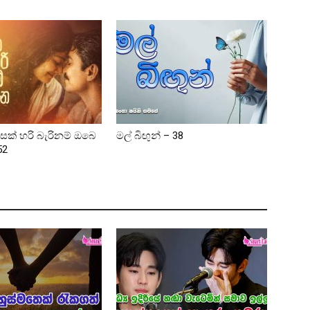
ක් හරි බැරිනම් ඔබෙ
මල් බිඟුන් – 38
52