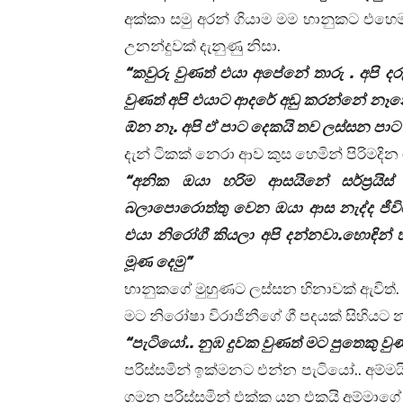
අක්කා සමු අරන් ගියාම මම භානුකට එ
උනන්දුවක් දැනුණු නිසා.
“කවුරු වුණත් එයා අපේනේ තාරු . අපි දර
වුණත් අපි එයාට ආදරේ අඩු කරන්නේ නෑනේ.
ඕන නෑ. අපි ඒ පාට දෙකයි තව ලස්සන පාට 
දැන් ටිකක් නෙරා ආව කුස හෙමින් පිරිමදි
“අනික ඔයා හරිම ආසයිනේ සර්ප්‍රයිස
බලාපොරොත්තු වෙන ඔයා ආස නැද්ද ජීව
එයා නිරෝගී කියලා අපි දන්නවා.හොඳින් 
මූණ දෙමු”
භානුකගේ මුහුණට ලස්සන හිනාවක් ඇවිත්.
මට නිරෝෂා විරාජිනීගේ ගී පදයක් සිහියට
“පැටියෝ.. නුඹ දුවක වුණත් මට පුතෙකු වුණ
පරිස්සමින් ඉක්මනට එන්න පැටියෝ.. අම්ම
ගමන පරිස්සමින් එක්ක යන එකයි අම්මා