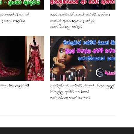
්මතෙක් රැකගත්
තම පෙම්වතියගේ මරණය නිසා
 – ලංකා ආදරය
සමාජ අපවාදයට ලක් වූ
කොරියානු තරුව
එක රතු ඇඳුමයි!
ඔන්ලයින් පේමට් එකක් නිසා මුදල්
සියල්ල අහිමි කරගත්
තරුණියකගේ කතාව