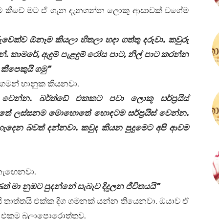
හෙම කීවේ මට ඒ ගැන දැනගන්න ලොකු ආසාවක් වගේම
ුවෙක්ව ඕනෑම කියලා හිතලා හදා ගත්තු දරුවා. කවුරු
 කාමරේ, ඇඳුම් පැළඳුම් රෝස පාට, නිල් පාට කරන්න
කීපෙකුයි ගමු”
න ගමන් භානුක කියනවා.
් වෙන්න. බර්ත්ඩේ එකකට පවා ලොකූ සර්ප්‍රයිස්
ිතේ ලස්සනම මොහොතේ හොඳටම සර්ප්‍රයිස් වෙන්න.
හැදෙන බවත් දන්නවා. කවුද කියන පුදුමෙට අපි ආවම
 නැඟෙනවා.
ත් මා නුඹට පුදන්නේ සැබෑව දිදුලන ජීවිතයයි”
යි තාත්තයි එක්ක දිග ගමනක් යන්න තියෙනවා. ඔයාව ඒ
ගේ එකම බලාපොරොත්තුව.