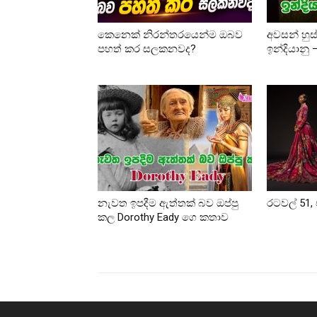
කෙනෙක් නිරන්තරයෙන්ම ඔබව
අවසන් හුස
පහත් කර සලකනවද?
ඉන්දියානු
නැවත ඉපදීම ඇත්තක් බව ඔප්පු
රටවල් 51, 
කල Dorothy Eady ගෙ කතාව