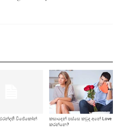
 එරන්දතී විජේකෝන්
කසාදෙන් පස්සෙ කවුද අනේ Love
කරන්නෙ?