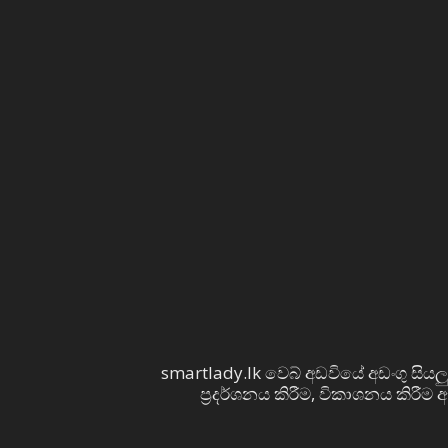
smartlady.lk වෙබ් අඩවියේ අඩංගු සියලු
ප්‍රදර්ශනය කිරීම, විකාශනය කිරීම