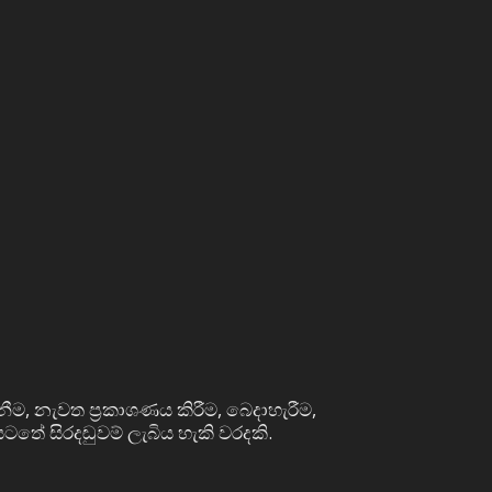
නීම, නැවත ප්‍රකාශණය කිරීම, බෙදාහැරීම,
ටතේ සිරදඬුවම් ලැබිය හැකි වරදකි.