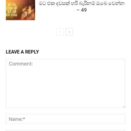
මට එක දවසක් හරි බැරිනම් ඔබෙ වෙන්න
– 49
LEAVE A REPLY