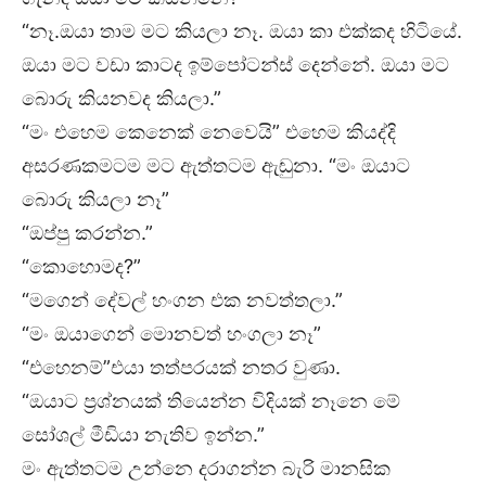
“නෑ.ඔයා තාම මට කියලා නෑ. ඔයා කා එක්කද හිටියේ.
ඔයා මට වඩා කාටද ඉම්පෝටන්ස් දෙන්නේ. ඔයා මට
බොරු කියනවද කියලා.”
“මං එහෙම කෙනෙක් නෙවෙයි” එහෙම කියද්දි
අසරණකමටම මට ඇත්තටම ඇඬුනා. “මං ඔයාට
බොරු කියලා නෑ”
“ඔප්පු කරන්න.”
“කොහොමද?”
“මගෙන් දේවල් හංගන එක නවත්තලා.”
“මං ඔයාගෙන් මොනවත් හංගලා නෑ”
“එහෙනම්”එයා තත්පරයක් නතර වුණා.
“ඔයාට ප්‍රශ්නයක් තියෙන්න විදියක් නෑනෙ මේ
සෝශල් මීඩියා නැතිව ඉන්න.”
මං ඇත්තටම උන්නෙ දරාගන්න බැරි මානසික