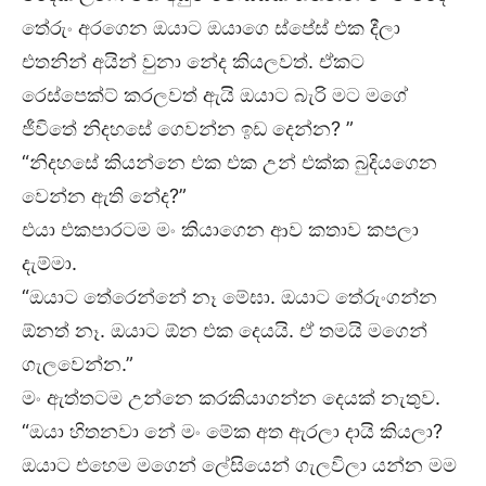
තේරුං අරගෙන ඔයාට ඔයාගෙ ස්පේස් එක දීලා
එතනින් අයින් වුනා නේද කියලවත්. ඒකට
රෙස්පෙක්ට් කරලවත් ඇයි ඔයාට බැරි මට මගේ
ජීවිතේ නිදහසේ ගෙවන්න ඉඩ දෙන්න? ”
“නිදහසේ කියන්නෙ එක එක උන් එක්ක බුදියගෙන
වෙන්න ඇති නේද?”
එයා එකපාරටම මං කියාගෙන ආව කතාව කපලා
දැම්මා.
“ඔයාට තේරෙන්නේ නෑ මේඝා. ඔයාට තේරුංගන්න
ඕනත් නෑ. ඔයාට ඕන එක දෙයයි. ඒ තමයි මගෙන්
ගැලවෙන්න.”
මං ඇත්තටම උන්නෙ කරකියාගන්න දෙයක් නැතුව.
“ඔයා හිතනවා නේ මං මේක අත ඇරලා දායි කියලා?
ඔයාට එහෙම මගෙන් ලේසියෙන් ගැලවිලා යන්න මම