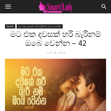
Novels
මට එක දවසක් හරි බැරිනම් ඔබෙ වෙන්න
මට එක දවසක් හරි බැරිනම්
ඔබෙ වෙන්න – 42
මැයි 18, 2026