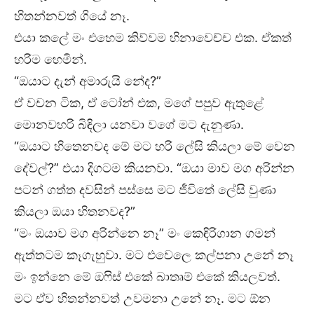
හිතන්නවත් ගියේ නෑ.
එයා කලේ මං එහෙම කිව්වම හිනාවෙච්ච එක. ඒකත්
හරිම හෙමින්.
“ඔයාට දැන් අමාරුයි නේද?”
ඒ වචන ටික, ඒ ටෝන් එක, මගේ පපුව ඇතුළේ
මොනවහරි බිඳිලා යනවා වගේ මට දැනුණා.
“ඔයාට හිතෙනවද මේ මට හරි ලේසි කියලා මේ වෙන
දේවල්?” එයා දිගටම කියනවා. “ඔයා මාව මග අරින්න
පටන් ගත්ත දවසින් පස්සෙ මට ජීවිතේ ලේසි වුණා
කියලා ඔයා හිතනවද?”
“මං ඔයාව මග අරින්නෙ නෑ” මං කෙඳිරිගාන ගමන්
ඇත්තටම කෑගැහුවා. මට එවෙලෙ කල්පනා උනේ නෑ
මං ඉන්නෙ මේ ඔෆිස් එකේ බාතෘම් එකේ කියලවත්.
මට ඒව හිතන්නවත් උවමනා උනේ නෑ. මට ඕන