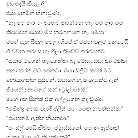
ඉඩ දෙයි කියලා?”
එයා හෙමින් හිනාවුණා.
“නෑ මේ පාර මං එහෙම කරන්නෙ නෑ. මේ පාර මම
කීයටවත් ඔයාව මිස් කරගන්නෙ නෑ මේඝා.”
මගේ ඇඟ සීතල වෙලා ගියේ ඒ වචන වලට නෙවෙයි
ඒ වචන අස්සෙ හැංගිලා තිබිච්ච තර්ජනේට.
“ඔයාට මගෙන් හැංගෙන්න බෑ මේඝා. ඔයා කා එක්ක
කතා කරත් මට පේනවා. ඔයා ඩිලීට් කරත් මට
හොයාගන්න පුළුවන්. ඔයාගෙ හැම දෙයක්ම දැන්
තියෙන්නෙ මගේ කන්ට්‍රෝල් එකේ.”
මගේ අත සින්ක් එක අල්ලගෙන තද වුණා.
“මතින්ද්‍ර මේක වැරදි ප්ලීස් ඔයා මේක නවත්තන්න”
“එහෙනම් ඇත්ත කියනවා.”
“මං ඕල් රෙඩි කිව්වා මනුස්සයෝ. මොන ඇත්තක්
ගැනද ඔයා මේ කියන්නෙ?”