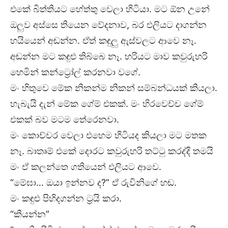
එකේ බිත්තියට හේත්තු වෙලා හිටියා. මට ඕන උනේ
ඔලුව අස්සෙ තියෙන වේදනාව, බර එලියට දාගන්න
හයියෙන් අඬන්න. ඒත් කඳුලු ඇස්වලට ආවෙ නෑ.
අඬන්න මට කඳුළු තිබ්බෙ නෑ. හරියට මාව කවුරුහරි
හෙමින් කන්ට්‍රෝල් කරනවා වගේ.
මං හිතුවෙ මේක නිකන්ම නිකන් සම්බන්ධයක් කියලා.
හැබැයි දැන් මේක ගේම් එකක්. මං හිරවෙච්ච ගේම්
එකක් බව මටම තේරෙනවා.
මං කොච්චර වෙලා එහෙම හිටියද කියලා මට මතක
නෑ. බාතෘම් එකේ දොරට කවුරුහරි තට්ටු කරද්දි තමයි
මං ඒ කලන්තෙ ගතියෙන් එලියට ආවෙ.
“මේඝා… ඔයා ඉන්නව ද?” ඒ රුවිනිගේ හඬ.
මං කඳුළු පිහිදගන්න ට්‍රයි කරා.
“කියන්න”