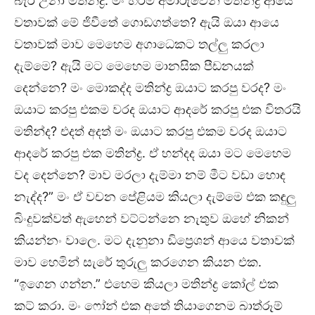
බැරි උනා මතින්ද්‍ර. මං හරිම අමාරුවෙන් මතින්ද්‍ර ආයෙ
වතාවක් මේ ජිවීතේ ගොඩගත්තෙ? ඇයි ඔයා ආයෙ
වතාවක් මාව මෙහෙම අගාධෙකට තල්ලු කරලා
දැම්මෙ? ඇයි මට මෙහෙම මානසික පීඩනයක්
දෙන්නෙ? මං මොකද්ද මතින්ද්‍ර ඔයාට කරපු වරද? මං
ඔයාට කරපු එකම වරද ඔයාට ආදරේ කරපු එක විතරයි
මතින්ද? එදත් අදත් මං ඔයාට කරපු එකම වරද ඔයාට
ආදරේ කරපු එක මතින්ද්‍ර. ඒ හන්දද ඔයා මට මෙහෙම
වද දෙන්නෙ? මාව මරලා දැම්මා නම් මීට වඩා හොඳ
නැද්ද?” මං ඒ වචන පේළියම කියලා දැම්මෙ එක කඳුලු
බිංදුවක්වත් ඇහෙන් වට්ටන්නෙ නැතුව ඔහේ නිකන්
කියන්නං වාලෙ. මට දැනුනා ඩිප්‍රෙශන් ආයෙ වතාවක්
මාව හෙමින් සැරේ තුරුලු කරගෙන කියන එක.
“ඉගෙන ගන්න.” එහෙම කියලා මතින්ද්‍ර කෝල් එක
කට් කරා. මං ෆෝන් එක අතේ තියාගෙනම බාත්රූම්