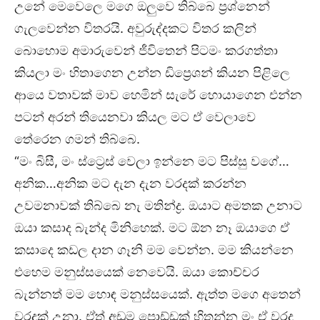
උනේ මෙවෙලෙ මගෙ ඔලුවෙ තිබ්බෙ ප්‍රශ්නෙන්
ගැලවෙන්න විතරයි. අවුරුද්දකට විතර කලින්
බොහොම අමාරුවෙන් ජීවිතෙන් පිටමං කරගත්තා
කියලා මං හිතාගෙන උන්න ඩිප්‍රෙශන් කියන පිළිලෙ
ආයෙ වතාවක් මාව හෙමින් සැරේ හොයාගෙන එන්න
පටන් අරන් තියෙනවා කියල මට ඒ වෙලාවෙ
තේරෙන ගමන් තිබ්බෙ.
“මං බිසී, මං ස්ට්‍රෙස් වෙලා ඉන්නෙ මට පිස්සු වගේ…
අනික…අනික මට දැන දැන වරදක් කරන්න
උවමනාවක් තිබ්බෙ නැ මතින්ද්‍ර. ඔයාට අමතක උනාට
ඔයා කසාද බැන්ද මිනිහෙක්. මට ඕන නෑ ඔයාගෙ ඒ
කසාදෙ කඩල දාන ගෑනි මම වෙන්න. මම කියන්නෙ
එහෙම මනුස්සයෙක් නෙවෙයි. ඔයා කොච්චර
බැන්නත් මම හොඳ මනුස්සයෙක්. ඇත්ත මගෙ අතෙන්
වරදක් උනා. ඒත් අඩුම පොඩ්ඩක් හිතන්න මං ඒ වරද