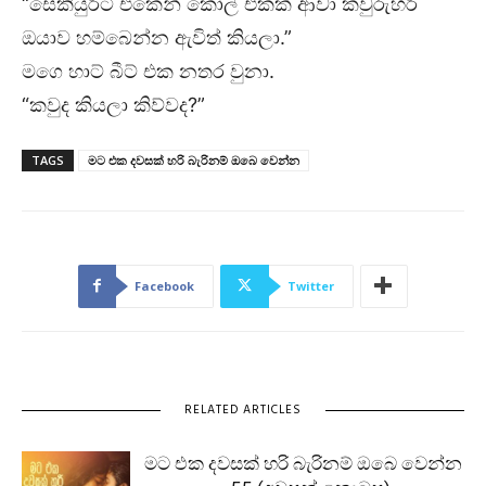
“සෙකියුරිටි එකෙන් කෝල් එකක් ආවා කවුරුහරි
ඔයාව හම්බෙන්න ඇවිත් කියලා.”
මගෙ හාට් බීට් එක නතර වුනා.
“කවුද කියලා කිව්වද?”
TAGS
මට එක දවසක් හරි බැරිනම් ඔබෙ වෙන්න
Facebook
Twitter
RELATED ARTICLES
මට එක දවසක් හරි බැරිනම් ඔබෙ වෙන්න