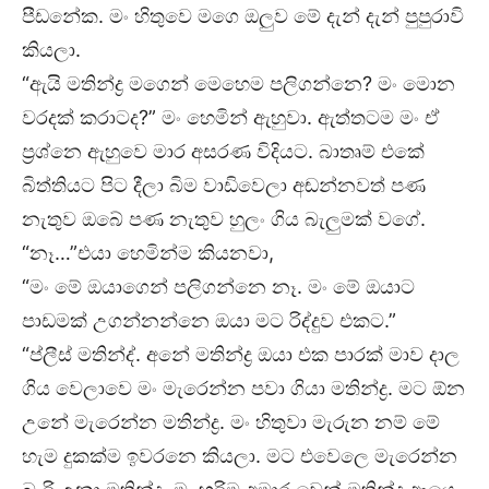
පීඩනේක. මං හිතුවෙ මගෙ ඔලුව මේ දැන් දැන් පුපුරාවි
කියලා.
“ඇයි මතින්ද්‍ර මගෙන් මෙහෙම පලිගන්නෙ? මං මොන
වරදක් කරාටද?” මං හෙමින් ඇහුවා. ඇත්තටම මං ඒ
ප්‍රශ්නෙ ඇහුවෙ මාර අසරණ විදියට. බාතෘම් එකේ
බිත්තියට පිට දීලා බිම වාඩිවෙලා අඬන්නවත් පණ
නැතුව ඔබේ පණ නැතුව හුලං ගිය බැලුමක් වගේ.
“නෑ…”එයා හෙමින්ම කියනවා,
“මං මේ ඔයාගෙන් පලිගන්නෙ නෑ. මං මේ ඔයාට
පාඩමක් උගන්නන්නෙ ඔයා මට රිද්දුව එකට.”
“ප්ලීස් මතින්ද්‍. අනේ මතින්ද්‍ර ඔයා එක පාරක් මාව දාල
ගිය වෙලාවෙ මං මැරෙන්න පවා ගියා මතින්ද්‍ර. මට ඕන
උනේ මැරෙන්න මතින්ද්‍ර. මං හිතුවා මැරුන නම් මේ
හැම දුකක්ම ඉවරනෙ කියලා. මට එවෙලෙ මැරෙන්න