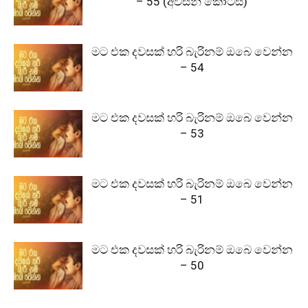
– 55 (අවසන් කොටස)
මට එක දවසක් හරි බැරිනම් ඔබෙ වෙන්න
– 54
මට එක දවසක් හරි බැරිනම් ඔබෙ වෙන්න
– 53
මට එක දවසක් හරි බැරිනම් ඔබෙ වෙන්න
– 51
මට එක දවසක් හරි බැරිනම් ඔබෙ වෙන්න
– 50