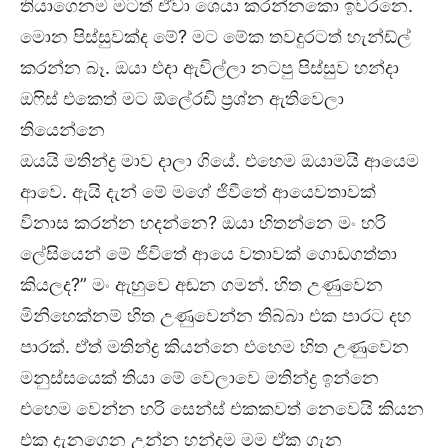
තියාගෙනම මටත් ඒවා ශෙයා කරන්නකො ඉවරනෙ.
මොන පිස්සුවක්ද මේ? මට මේක තවදුරටත් හැන්ඩ්ල්
කරන්න බෑ. ඔයා එදා ඇවිල්ලා නටපු පිස්සුව හන්දා
ඔෆිස් එකෙත් මට ඕල්‍රෙඩි ප්‍රශ්න ඇතිවෙලා
තියෙන්නෙ
ඔයයි මතින්ද්‍ර මාව දාලා ගියේ. එහෙම ඔයාමයි ආයෙම
ආවෙ. ඇයි දැන් මේ මගේ ජිවීතේ ආයෙවතාවක්
විනාස කරන්න හදන්නෙ? ඔයා හිතන්නෙ මං හරි
ලේසියෙන් මේ ජිවිතේ ආයෙ වතාවක් ගොඩගත්තා
කියලද?” මං ඇහුවෙ අඬන ගමන්. හිත උණුවෙන
මිනිහෙක්නම් හිත උණුවෙන්න තිබ්බා එක පාරට දහ
පාරක්. ඒත් මතින්ද්‍ර කියන්නෙ එහෙම හිත උණුවෙන
මනුස්සයෙක් තියා මේ වෙලාවෙ මතින්ද්‍ර ඉන්නෙ
එහෙම වෙන්න හරි සෙන්ස් එකකවත් නෙවෙයි කියන
එක දැනගෙන උන්න හන්දම මම ඒක ගැන