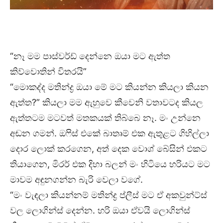
“නෑ මම පාස්වර්ඩ් දෙන්නෙ ඔයා මට ඇත්ත
කිව්වොතින් විතරයි”
“මොකද්ද මතින්ද්‍ර ඔයා මේ මට කියන්න කියලා කියන
ඇත්ත?” කියලා මම ඇහුවෙ කීවෙනි වතාවටද කියල
ඇත්තටම මටවත් මතකයක් තිබ්බෙ නෑ. මං උන්නෙ
අඬන ගමන්. ඔෆිස් එකේ බාතෘම් එක ඇතුළට ගිහිල්ලා
දොර ලොක් කරගෙන, අත් දෙක වොශ් බේසින් එකට
තියාගෙන, මිරර් එක දිහා බලන් මං හිටියෙ හරියට මට
මාවම අඳුනගන්න බැරි වෙලා වගේ.
“මං වැඳලා කියන්නම් මතින්ද්‍ර ප්ලීස් මට ඒ අකවුන්ට්ස්
වල ලොගින්ස් දෙන්න. හරි ඔයා ඒවයි ලොගින්ස්