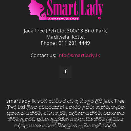
Jack Tree (Pvt) Ltd, 300/13 Bird Park,
Madiwela, Kotte.
Phone : 011 281 4449
Contact us:
info@smartlady.lk
smartlady.lk වෙබ් අඩවියේ අඩංගු සියලුම ලිපි Jack Tree
(Pvt) Ltd ලිඛිත අවසරයකින් තොරව උපුටා ගැනීම, නැවත
ප්‍රකාශණය කිරීම, බෙදාහැරීම, ප්‍රදර්ශනය කිරීම, විකාශනය
කිරීම ඇතුළුව කුමන අයුරකින් හෝ භාවිත කිරීම බුද්ධිමය
දේපල පනත යටතේ සිරදඬුවම් ලැබිය හැකි වරදකි.