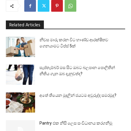
Related Articles
නිවස මාරු කරන විට භාණ්ඩ ආරක්ෂිතව
ගෙනයාමට ටිප්ස් 5ක්
සැප්තැම්බර් මස සිට ඔබට බලපාන පොලිතීන්
නීතිය ගැන ඔබ දැනුවත්ද?
අතේ තියෙන මුදලින් ජයටම අවුරුද්ද සමරමුද?
Pantry එක නිසි ලෙස සංවිධානය කරගනිමු