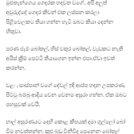
මුළුතැන්ගෙය ගෙදරක හදවත වගේ.. අපි අලුත්
අවුරුද්දේ ගෙදර කිචන් එක ලස්සන කරලා
පිළිවෙලකට තියා ගන්න හැටි ඔබට කියා දෙන්න
හිතුවා.
පරණ ජෑම් බෝතල්, හිස් වතුර බෝතල්, වැඩකට නැති
අයිස් ක්‍රීම් පෙට්ටි තියාගෙන ඉන්න එපා.ඒවා ඉවත්
කරන්න.
වළං , සාස්පාන් වගේ දේවල් ඉඳි ආප්ප හදන උපකරණ,
පිට්ටු බම්බු ආදිය වෙන වෙනම අසුරා ගන්න. ඒක ඔබට
පහසුවක් වෙයි.
හාල් අසුරණයට දෙහි කොළ කීපයක් දමා ගුල්ලෝ බෝ
වීම නවත්තන්න. කුළු බඩු විනිවිද පෙනෙන බෝතල්