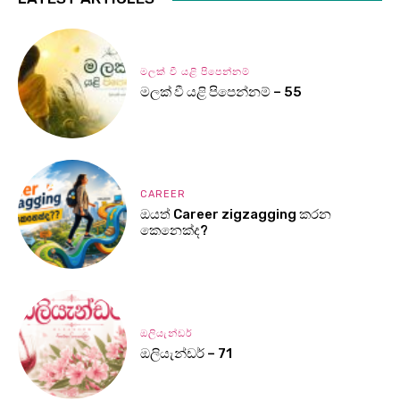
මලක් වී යළි පිපෙන්නම්
මලක් වී යළි පිපෙන්නම් – 55
CAREER
ඔයත් Career zigzagging කරන
කෙනෙක්ද?
ඔලියැන්ඩර්
ඔලියැන්ඩර් – 71