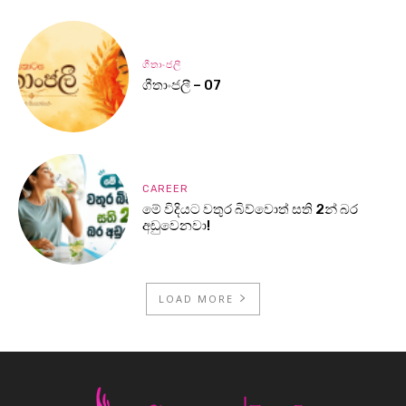
ගීතාංජලී
ගීතාංජලී – 07
CAREER
මේ විදියට වතුර බිව්වොත් සති 2න් බර
අඩුවෙනවා!
LOAD MORE