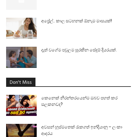
අප්‍රේල්.. කාල සටහනක් ඕනෑම මාසයක්!
දෑත් වගේම පවුලම සුරකින සේදුම් දියරයක්.
Don't Miss
කෙනෙක් නිරන්තරයෙන්ම ඔබව පහත් කර
සලකනවද?
අවසන් හුස්මතෙක් රැකගත් ඉන්දියානු – ලංකා
ආදරය