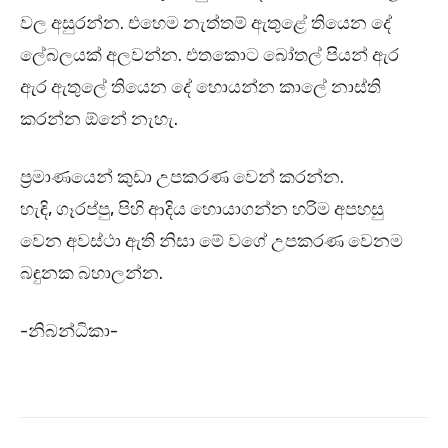
වල අසුරන්න. එහෙම නැත්තම් ඇතුළේ තියෙන දේ
ලේබලයක් අලවන්න. එතකොට බෝතල් පියන් ඇර
ඇර ඇතුලේ තියෙන දේ හොයන්න කාලේ නාස්ති
කරන්න ඕනේ නැහැ.
ප්‍රමාණයෙන් කුඩා උපකරණ වෙන් කරන්න.
හැඳි, ගෑරප්පු, පිහි ආදිය හොයාගන්න හරිම අපහසු
වෙන අවස්ථා ඇති නිසා මේ වගේ උපකරණ වෙනම
බඳුනක බහාලන්න.
-නිබන්ධිකා-