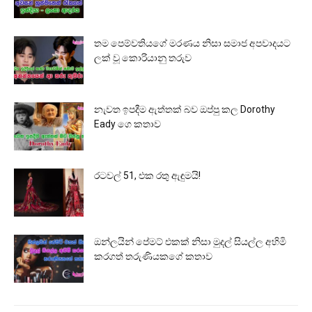
තම පෙම්වතියගේ මරණය නිසා සමාජ අපවාදයට
ලක් වූ කොරියානු තරුව
නැවත ඉපදීම ඇත්තක් බව ඔප්පු කල Dorothy
Eady ගෙ කතාව
රටවල් 51, එක රතු ඇඳුමයි!
ඔන්ලයින් පේමට් එකක් නිසා මුදල් සියල්ල අහිමි
කරගත් තරුණියකගේ කතාව