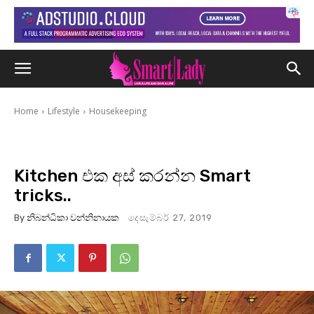
Home
Lifestyle
Housekeeping
Kitchen එක අස් කරන්න Smart
tricks..
By
නිබන්ධිකා වන්නිනායක
දෙසැම්බර් 27, 2019