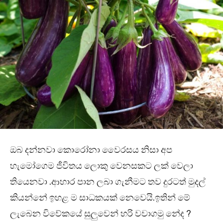
ඔබ දන්නවා කොරෝනා වෛරසය නිසා අප
හැමෝගෙම ජීවිතය ලොකු වෙනසකට ලක් වෙලා
තියෙනවා .ආහාර පාන ලබා ගැනීමට තව දුරටත් මුදල්
කියන්නේ ඉහළ ම සාධකයක් නෙවෙයි.ඉතින් මේ
ලැබෙන විවේකයේ සුලුවෙන් හරි වවාගමු නේද ?