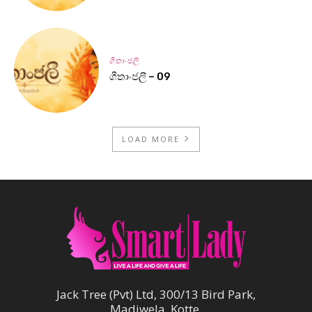
ගීතාංජලී
ගීතාංජලී – 09
LOAD MORE
Jack Tree (Pvt) Ltd, 300/13 Bird Park,
Madiwela, Kotte.