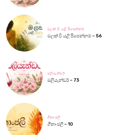
මලක් වී යළි පිපෙන්නම්
මලක් වී යළි පිපෙන්නම් – 56
ඔලියැන්ඩර්
ඔලියැන්ඩර් – 73
ගීතාංජලී
ගීතාංජලී – 10