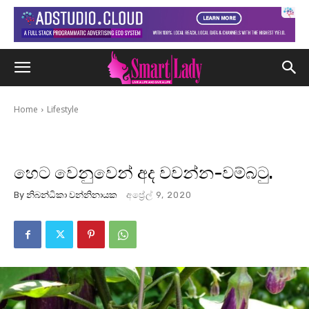
Home
Lifestyle
හෙට වෙනුවෙන් අද වවන්න-වම්බටු.
By
නිබන්ධිකා වන්නිනායක
අප්‍රේල් 9, 2020