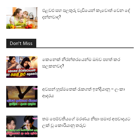
එළවළු සහ පලතුරු වැඩියෙන් කෑවොත් වෙන දේ
දන්නවාද?
Don't Miss
කෙනෙක් නිරන්තරයෙන්ම ඔබව පහත් කර
සලකනවද?
අවසන් හුස්මතෙක් රැකගත් ඉන්දියානු – ලංකා
ආදරය
තම පෙම්වතියගේ මරණය නිසා සමාජ අපවාදයට
ලක් වූ කොරියානු තරුව