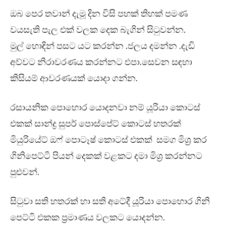
ඔබ පෙර තවාන් දැමූ දින විසි පහක් තිහක් පමණ
වයසැති පැල එක් වලක දෙක බැගින් සිටුවන්න.
මුල් හොඳින් පසට යට කරන්න .ජලය දමන්න .දැඩි
අව්වට නිරාවරණය කරන්නට එපා.සෙවන සඳහා
කිසියම් ආවරණයක් යොදා ගන්න.
රසායනික පොහොර යොදනවා නම් යූරියා කොටස්
එකක් සාන්ද්‍ර සුපර් පොස්පේට් කොටස් හතරක්
මියුරියේට් ඔෆ් පොටෑෂ් කොටස් එකක් සමග මිශ්‍ර කර
ගිනිපෙට්ටි පියන් දෙකක් වළකට දමා මිශ්‍ර කරන්නට
පුළුවන්.
සිටුවා සති හතරක් හා සති අටේදී යූරියා පොහොර ගිනි
පෙට්ටි එකක ප්‍රමාණය වලකට යොදන්න.