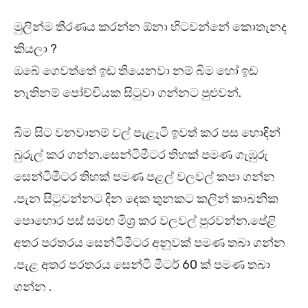
මුලින්ම තීරණය කරන්න ඕනා හිටවන්නේ කොතැනද
කියලා ?
ඔබේ ගෙවත්තේ ඉඩ තියෙනවා නම් බිම හෝ ඉඩ
නැතිනම් පෝච්චියක සිටුවා ගන්නට පුළුවන්.
බිම සිට වනවානම් වල් පැළෑටි ඉවත් කර පස හොඳින්
බුරුල් කර ගන්න.සෙන්ටිමීටර තිහක් පමණ ගැඹුරු
සෙන්ටිමීටර තිහක් පමණ පළල් වලවල් කපා ගන්න
.පැන සිටුවන්නට දින දෙක තුනකට කලින් කාබනික
පොහොර පස් සමඟ මිශ්‍ර කර වලවල් පුරවන්න.පේළි
අතර පරතරය සෙන්ටිමීටර අනූවක් පමණ තබා ගන්න
.පැළ අතර පරතරය සෙන්ටි මීටර් 60 ක් පමණ තබා
ගන්න .