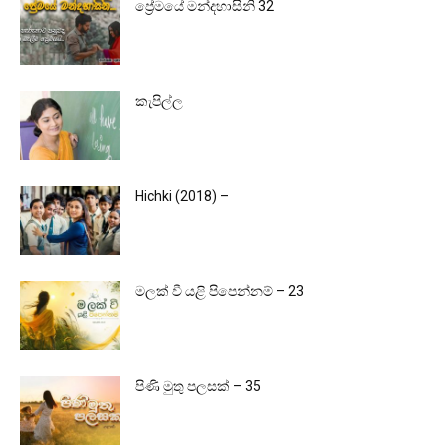
ප්‍රේමයේ මන්දහාසිනි 32
කැපිල්ල
Hichki (2018) –
මලක් වී යළි පිපෙන්නම් – 23
පිණි මුතු පලසක් – 35