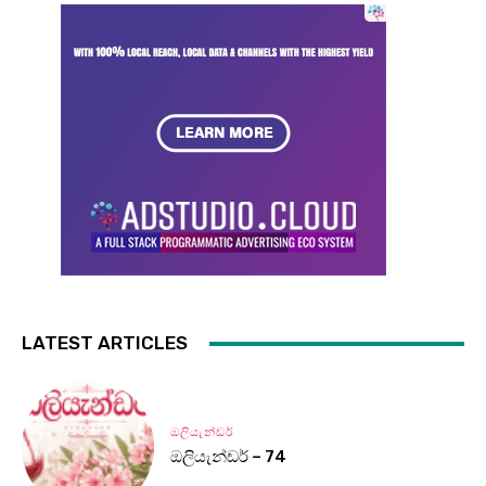
LATEST ARTICLES
ඔලියැන්ඩර්
ඔලියැන්ඩර් – 74