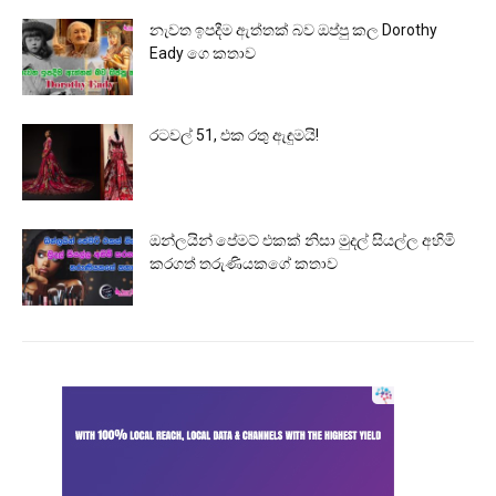
නැවත ඉපදීම ඇත්තක් බව ඔප්පු කල Dorothy
Eady ගෙ කතාව
රටවල් 51, එක රතු ඇඳුමයි!
ඔන්ලයින් පේමට් එකක් නිසා මුදල් සියල්ල අහිමි
කරගත් තරුණියකගේ කතාව