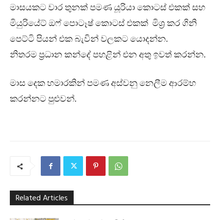
මාසයකට වාර තුනක් පමණ යූරියා කොටස් එකක් සහ
මියුරියේට් ඔෆ් පොටෑෂ් කොටස් එකක් මිශ්‍ර කර ගිනි
පෙට්ටි පියන් එක බැවින් වලකට යොදන්න.
නිතරම ප්‍රධාන කන්දේ පහළින් එන අතු ඉවත් කරන්න.
මාස දෙක හමාරකින් පමණ අස්වනු නෙලීම ආරම්භ
කරන්නට පුළුවන්.
Related Articles