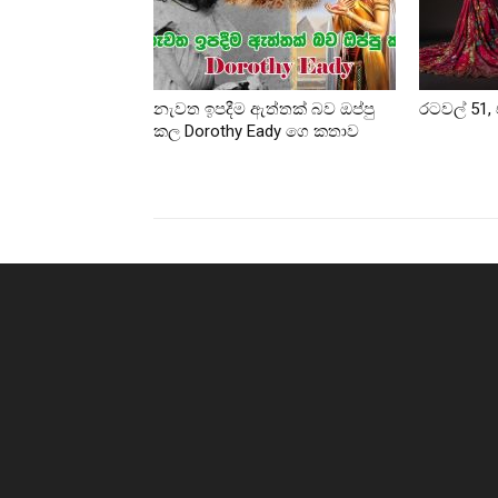
නැවත ඉපදීම ඇත්තක් බව ඔප්පු
රටවල් 51, 
කල Dorothy Eady ගෙ කතාව