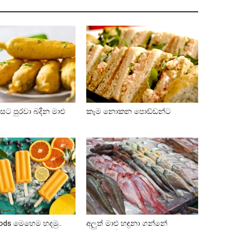
ට පුරවා බදින මාළු
කෑම නොකන පොඩ්ඩන්ට
්
oods මෙහෙම හදමු..
අලුත් මාළු හඳුනා ගන්නේ