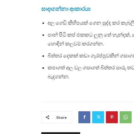
සාදාගන්නා ආකාරය:
අල ගෙඩි කිහිපයක් ගෙන සුද්ද කර කැබල
පාන් පිටි කප් එකකට ලුනු තේ හැන්දක්, ගම්
හොඳින් කලවම් කරගන්න.
බිත්තර දෙකක් කඩා ගෑරප්පුවකින් ගසා
කපාගත් අල වල ගසාගත් බිත්තර සාරු ත
බැදගන්න.
Share