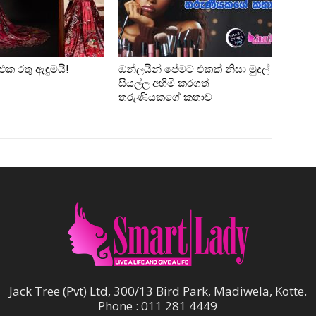
එක රතු ඇඳුමයි!
ඔන්ලයින් පේමට් එකක් නිසා මුදල්
සියල්ල අහිමි කරගත්
තරුණියකගේ කතාව
Jack Tree (Pvt) Ltd, 300/13 Bird Park, Madiwela, Kotte.
Phone : 011 281 4449