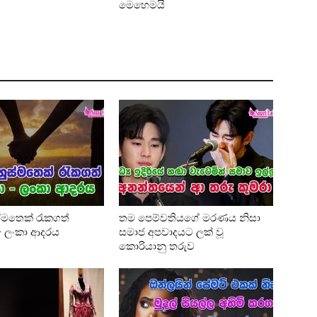
මෙහෙමයි
්මතෙක් රැකගත්
තම පෙම්වතියගේ මරණය නිසා
 – ලංකා ආදරය
සමාජ අපවාදයට ලක් වූ
කොරියානු තරුව