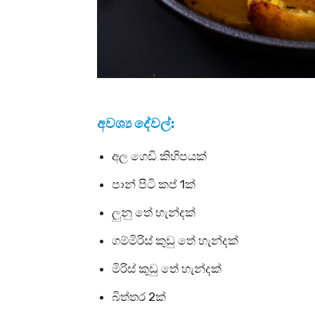
අවශ්‍ය දේවල්:
අල ගෙඩි කිහිපයක්
පාන් පිටි කප් 1ක්
ලුනු තේ හැන්දක්
ගම්මිරිස් කුඩු තේ හැන්දක්
මිරිස් කුඩු තේ හැන්දක්
බිත්තර 2ක්