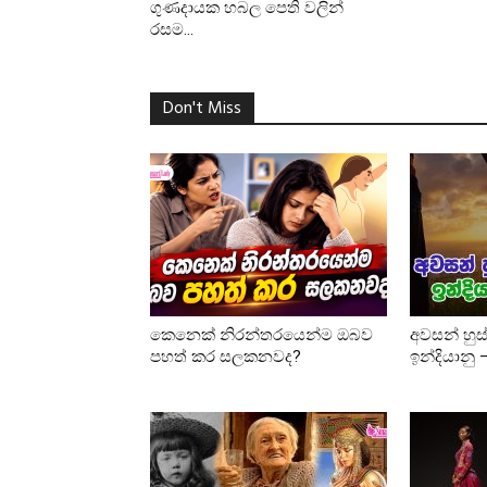
ගුණදායක හබල පෙති වලින්
රසම...
Don't Miss
කෙනෙක් නිරන්තරයෙන්ම ඔබව
අවසන් හුස
පහත් කර සලකනවද?
ඉන්දියානු