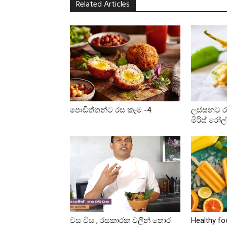
Related Articles
පොඩිත්තන්ට රස කෑම -4
ලස්සනට රස
මිරිස් රෝල
වස විස , රසකාරක වලින් තොර
Healthy f