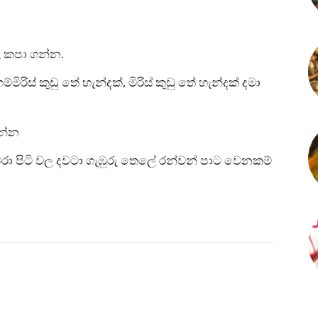
ි කපා ගන්න.
මිරිස් කුඩු තේ හැන්දක්, මිරිස් කුඩු තේ හැන්දක් දමා
ගන්න
වරා පිටි වල දවටා ගැඹුරු තෙලේ රන්වන් පාට වෙනකම්