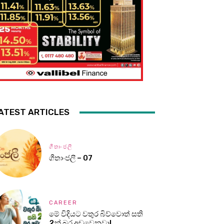
ATEST ARTICLES
ගීතාංජලී
ගීතාංජලී – 07
CAREER
මේ විදියට වතුර බිව්වොත් සති
2න් බර අඩුවෙනවා!