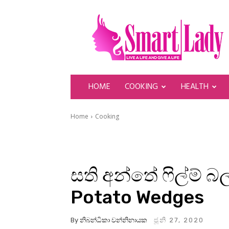
SmartLady
HOME
COOKING
HEALTH
Home
Cooking
සති අන්තේ ෆිල්ම් 
Potato Wedges
By
නිබන්ධිකා වන්නිනායක
ජූනි 27, 2020