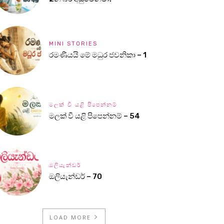
MINI STORIES
රමණීයයි මේ මධුර ජවනිකා – 1
මලක් වී යළි පිපෙන්නම්
මලක් වී යළි පිපෙන්නම් – 54
ඔලියැන්ඩර්
ඔලියැන්ඩර් – 70
LOAD MORE