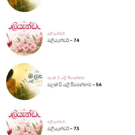
ඔලියැන්ඩර්
ඔලියැන්ඩර් – 74
මලක් වී යළි පිපෙන්නම්
මලක් වී යළි පිපෙන්නම් – 56
ඔලියැන්ඩර්
ඔලියැන්ඩර් – 73