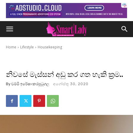
Home
Lifestyle
Housekeeping
නිවසේ මැස්සන් අඩු කර ගත හැකි ක්‍රම..
By
චම්මි ඉරේෂා කරපුටුගල
අගෝස්තු 30, 2020