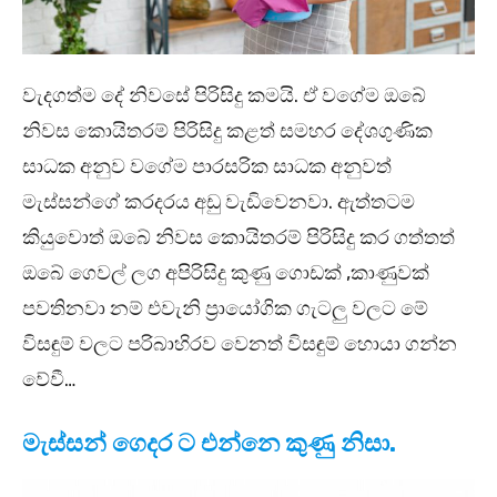
වැදගත්ම දේ නිවසේ පිරිසිදු කමයි. ඒ වගේම ඔබේ
නිවස කොයිතරම් පිරිසිදු කළත් සමහර දේශගුණික
සාධක අනුව වගේම පාරසරික සාධක අනුවත්
මැස්සන්ගේ කරදරය අඩු වැඩිවෙනවා. ඇත්තටම
කියුවොත් ඔබේ නිවස කොයිතරම් පිරිසිදු කර ගත්තත්
ඔබේ ගෙවල් ලග අපිරිසිදු කුණු ගොඩක් ,කාණුවක්
පවතිනවා නම් එවැනි ප්‍රායෝගික ගැටලු වලට මේ
විසඳුම් වලට පරිබාහිරව වෙනත් විසඳුම් හොයා ගන්න
වේවී…
මැස්සන් ගෙදර ට එන්නෙ කුණු නිසා.