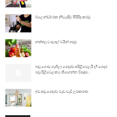
බ්ලෙන්ඩර් එක නිවැරදිව පිරිසිදු කරමු
නත්තලට ඇපල් වයින් හදමු
බඩු ගොඩ ගැහිලා ගෙදරම අපිළිවෙලයි ද? ගෙදර
බඩු පිළිවෙලකට තියාගන්න විසඳුම...
ඉඩ අඩු ගෙදරට වැඩ වැඩි උපකරණ.