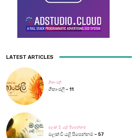
LATEST ARTICLES
ගීතාංජලී
ගීතාංජලී – 11
මලක් වී යළි පිපෙන්නම්
මලක් වී යළි පිපෙන්නම් – 57