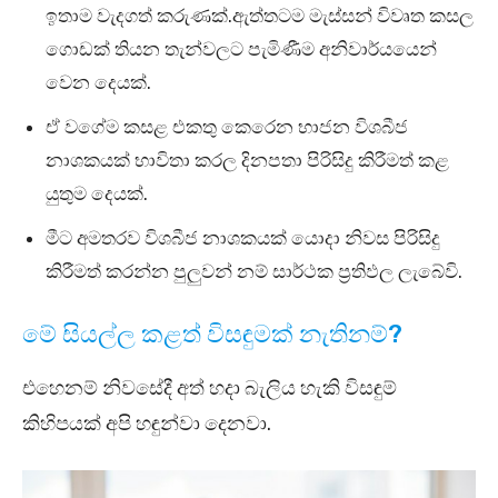
ඉතාම වැදගත් කරුණක්.ඇත්තටම මැස්සන් විවෘත කසල
ගොඩක් තියන තැන්වලට පැමිණීම අනිවාර්යයෙන්
වෙන දෙයක්.
ඒ වගේම කසළ එකතු කෙරෙන භාජන විශබීජ
නාශකයක් භාවිතා කරල දිනපතා පිරිසිදු කිරීමත් කළ
යුතුම දෙයක්.
මීට අමතරව විශබීජ නාශකයක් යොදා නිවස පිරිසිදු
කිරීමත් කරන්න පුලුවන් නම් සාර්ථක ප්‍රතිඵල ලැබේවි.
මේ සියල්ල කළත් විසඳුමක් නැතිනම්?
එහෙනම් නිවසේදී අත් හදා බැලිය හැකි විසඳුම්
කිහිපයක් අපි හඳුන්වා දෙනවා.