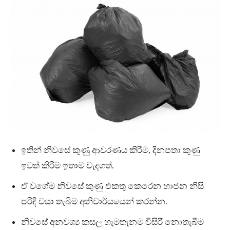
ඉතින් නිවසේ කුණු ආවරණය කිරීම, දිනපතා කුණු
ඉවත් කිරීම ඉතාම වැදගත්.
ඒ වගේම නිවසේ කුණු එකතු කෙරෙන භාජන නිසි
පරිදි වසා තැබීම අනිවාර්යයෙන් කරන්න.
නිවසේ අනවශ්‍ය කසල හැමතැනම විසිරී නොතැබීම