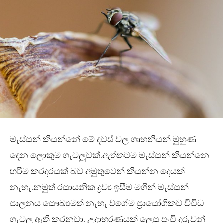
මැස්සන් කියන්නේ මේ දවස් වල ගෘහනියන් මුහුණ
දෙන ලොකුම ගැටලුවක්.ඇත්තටම මැස්සන් කියන්නෙ
හරිම කරදරයක් බව අමුතුවෙන් කියන්න දෙයක්
නැහැ.නමුත් රසායනික ද්‍රව්‍ය ඉසීම මගින් මැස්සන්
පාලනය සෞඛ්‍යමත් නැහැ වගේම ප්‍රායෝගිකව විවිධ
ගැටලු ඇති කරනවා. උදාහරණයක් ලෙස පුංචි දරුවන්