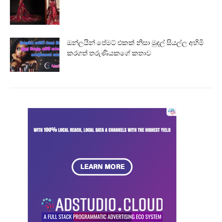
ඔන්ලයින් පේමට් එකක් නිසා මුදල් සියල්ල අහිමි
කරගත් තරුණියකගේ කතාව