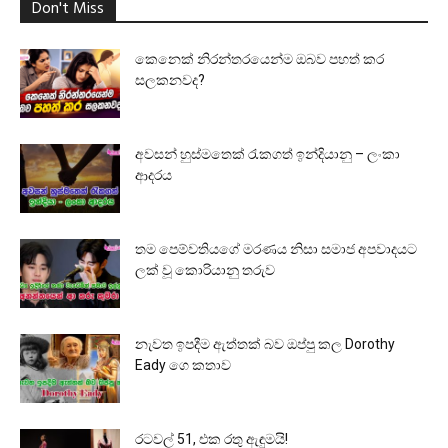
Don't Miss
කෙනෙක් නිරන්තරයෙන්ම ඔබව පහත් කර
සලකනවද?
අවසන් හුස්මතෙක් රැකගත් ඉන්දියානු – ලංකා
ආදරය
තම පෙම්වතියගේ මරණය නිසා සමාජ අපවාදයට
ලක් වූ කොරියානු තරුව
නැවත ඉපදීම ඇත්තක් බව ඔප්පු කල Dorothy
Eady ගෙ කතාව
රටවල් 51, එක රතු ඇඳුමයි!