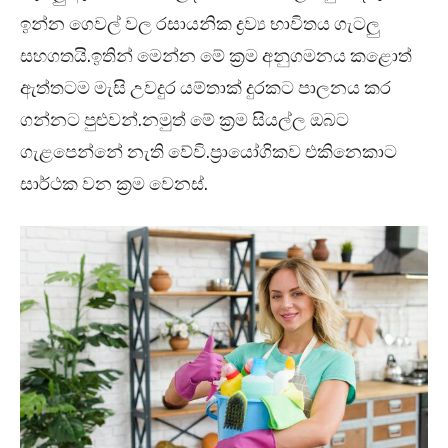
ඉන්න ගෙවල් වල රසායනික ද්‍රව්‍ය භාවිතය ගැටලු
සහගතයි.ඉතින් මෙන්න මේ ක්‍රම අනුගමනය කළොත්
ඇත්තටම මැසි උවදුර යම්තාක් දුරකට පාලනය කර
ගන්නට පුළුවන්.නමුත් මේ ක්‍රම සියල්ල ඔබට
ගැළපෙන්නේ නැති වේවි.ප්‍රායෝගිකව එකිනෙකාට
සාර්ථක වන ක්‍රම වෙනස්.