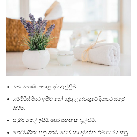
කොහොඹ කොළ දුම ඇල්ලීම
ගම්මිරිස් දියර ඉසීම හෝ කුඩු උනුවතුරේ දියකර ස්ප්‍රේ
කිරීම.
පැගිරි තෙල් ඉසීම හෝ පහනක් දැල්වීම.
කෝමාරිකා පත්‍රයකට වොඩ්කා දමන්න.එම සාරය කපු