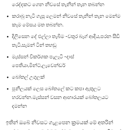
රෙද්දකට ගෙන නිවසේ තැනින් තැන තබන්න
කරාබු නැටි ගැසූ ලෙමන් නිවසේ තැනින් තැන මෙන්ම
කෑම මේසය මත තබන්න.
දිලිසෙන දේ එල්ලා තැබීම -වතුර බෑග් ආදිය,පරන සීඩී
තැටි,සැමන් ටින් තහඩු
මැස්සන් විකර්ශක පැලෑටි -දාස්
පෙතියා,මින්ට්,ලැවෙන්ඩර්
බෝතල් උගුලක්
පුනීලයක් ලෙස බෝතලේ කට කපා ඇතුලට
හරවන්න.මැස්සන් වසන ආහාරයක් බෝතලයට
දමන්න
ඉතින් ඔබේ නිවසට ගැළපෙන ක්‍රමයක් මේ අතරින්