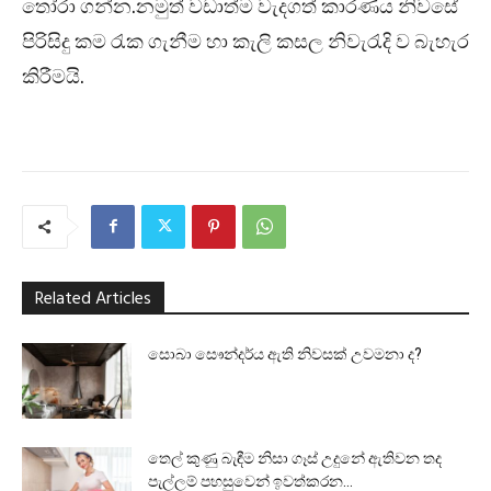
තෝරා ගන්න.නමුත් වඩාත්ම වැදගත් කාරණය නිවසේ
පිරිසිදු කම රැක ගැනීම හා කැලි කසල නිවැරැදි ව බැහැර
කිරීමයි.
Related Articles
සොබා සෞන්දර්ය ඇති නිවසක් උවමනා ද?
තෙල් කුණු බැඳීම නිසා ගෑස් උදුනේ ඇතිවන තද
පැල්ලම් පහසුවෙන් ඉවත්කරන...