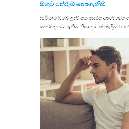
ඔහුව තේරුම් නොගැනීම
සැමියාට ඔබේ උදව් සහ ආදරය අත්‍යවශ්‍ය
සමච්චලයට ගැනීම නිසා ද ඔබේ බැඳීමට හාන