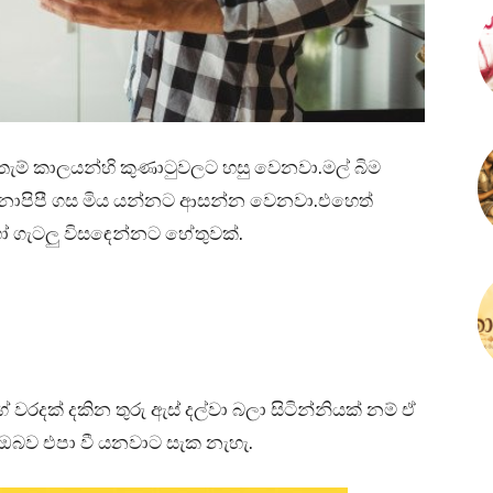
 ඇතැම් කාලයන්හි කුණාටුවලට හසු වෙනවා.මල් බිම
 නොපිපී ගස මිය යන්නට ආසන්න වෙනවා.එහෙත්
ෝ ගැටලු විසඳෙන්නට හේතුවක්.
රදක් දකින තුරු ඇස් දල්වා බලා සිටින්නියක් නම් ඒ
 ඔබව එපා වී යනවාට සැක නැහැ.