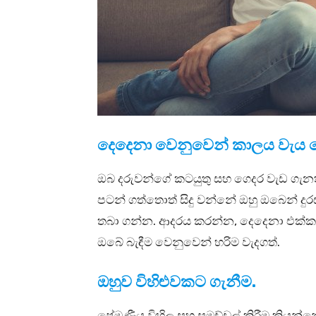
දෙදෙනා වෙනුවෙන් කාලය වැය 
ඔබ දරුවන්ගේ කටයුතු සහ ගෙදර වැඩ ගැන
පටන් ගත්තොත් සිදු වන්නේ ඔහු ඔබෙන් දුර
තබා ගන්න. ආදරය කරන්න, දෙදෙනා එක්ක ග
ඔබේ බැඳීම වෙනුවෙන් හරිම වැදගත්.
ඔහුව විහිළුවකට ගැනීම.
ප්‍රේමණීය විහිලු සහ සමච්චල් කිරීම කියන්