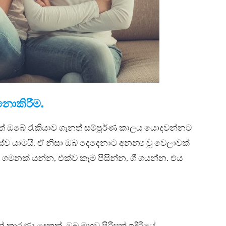
නොකිරීම.
ත් ඔබේ රැකියාව ගැනත් සම්පූර්ණ කාලය යොදවන්නට
ස්ව යාමයි. ඒ නිසා ඔබ දෙදෙනාට අනන්‍ය වූ වෙලාවක්
මනක් යන්න, එක්ව කෑම පිසින්න, ගී ගයන්න. එය
නේ කාරණා දෙකක්. ඔබ ඔහුව පිරිසක් ඉදිරියේ