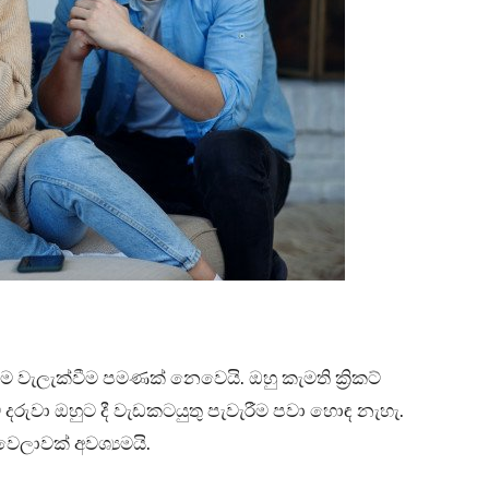
ම වැලැක්වීම පමණක් නෙවෙයි. ඔහු කැමති ක්‍රිකට්
 දරුවා ඔහුට දී වැඩකටයුතු පැවැරීම පවා හොඳ නැහැ.
ෙලාවක් අවශ්‍යමයි.