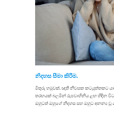
නිදහස සීමා කිරීම.
මිතුරු හමුවක්, ඥාති නිවසක කටයුත්තකට යා
තරඟයක් බලමින් රූපවාහිනිය ළඟ හිඳින විට
ඔහුටත් ඔහුගේ නිදහස සහ ඔහුට අනන්‍ය වූ ව