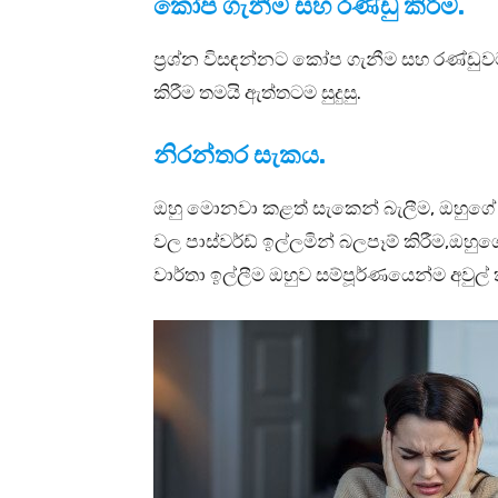
කෝප ගැනීම සහ රණ්ඩු කිරීම.
ප්‍රශ්න විසඳන්නට කෝප ගැනීම සහ රණ්ඩුව
කිරීම තමයි ඇත්තටම සුදුසු.
නිරන්තර සැකය.
ඔහු මොනවා කළත් සැකෙන් බැලීම, ඔහුගේ 
වල පාස්වර්ඩ් ඉල්ලමින් බලපෑම් කිරීම,ඔහුග
වාර්තා ඉල්ලීම ඔහුව සම්පූර්ණයෙන්ම අවු