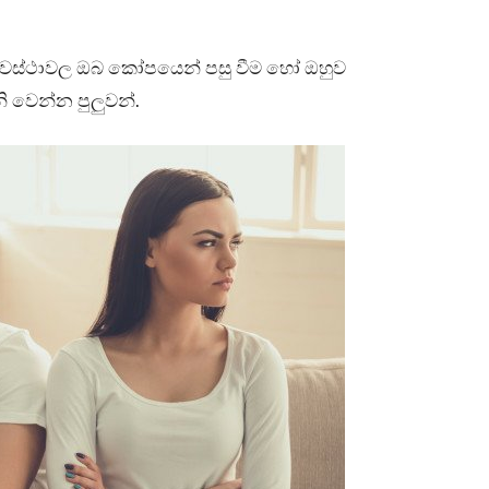
ම අවස්ථාවල ඔබ කෝපයෙන් පසු වීම හෝ ඔහුව
ි වෙන්න පුලුවන්.