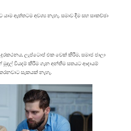
ට යාම ඇත්තටම අවශ්‍ය නැහැ. සමාව දීම සහ සාකච්ඡා
දුරකථනය, ලැප්ටොප් එක චෙක් කිරීම, සමාජ ජාලා
ේ මුදල් වියදම් කිරීම ගැන අන්තිම සතයට ආදායම්
ල් කරනවාට සැකයක් නැහැ.