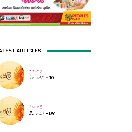
ATEST ARTICLES
ගීතාංජලී
ගීතාංජලී – 10
ගීතාංජලී
ගීතාංජලී – 09