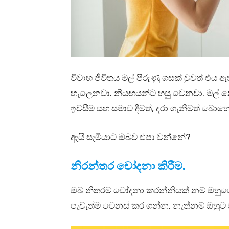
විවාහ ජීවිතය මල් පිරුණු ගසක් වුවත් එය
හැලෙනවා. නියඟයන්‍ට හසු වෙනවා. මල්
ඉවසීම සහ සමාව දීමත්, දරා ගැනීමත් බොහ
ඇයි සැමියාට ඔබව එපා වන්නේ?
නිරන්තර චෝදනා කිරීම.
ඔබ නිතරම චෝදනා කරන්නියක් නම් ඔහුගේ ව
පැවැත්ම වෙනස් කර ගන්න. නැත්නම් ඔහුට