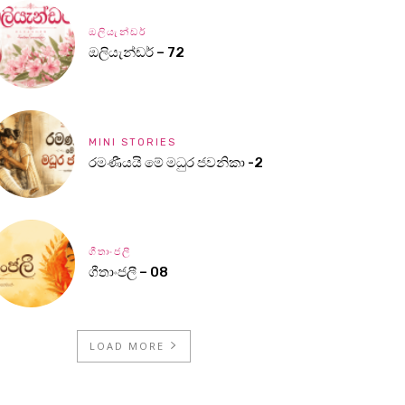
ඔලියැන්ඩර්
ඔලියැන්ඩර් – 72
MINI STORIES
රමණීයයි මේ මධුර ජවනිකා -2
ගීතාංජලී
ගීතාංජලී – 08
LOAD MORE