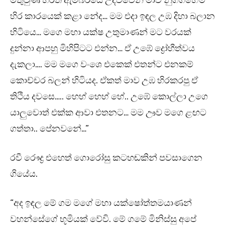
මතුවුණ හරිත ඇම්බරයෙ උදව්වෙන් මාව නුගගහේම
හිර කාරයෙක් කළා නේද… මම එදා ඉඳල උඹ දිහා බලාන
හිටියෙ… මගෙ මහා යක්ෂ උතුමාණන් මට වරයක්
දුන්නා ආපහු මිහිපිටට එන්න… ඒ උඹේ ද්‍රෝහීත්වය
දැකලා…. මම මගෙ වංශෙ එකෙක් එතන්ට එනකම්
කොච්චර බලන් හිටියද. ඒකත් මාව උඹ හිරකරපු ඒ
තිථිය දවසෙ….. හෙහ් හෙහ් හේ.. උඹේ කොල්ලා උගෙ
යාලුවොත් එක්ක ආවා එතනට… මම ඌව මගෙ ළඟට
ගත්තා.. පේනවනේ…”
රවී රෞද්‍ර එහෙත් ගොරෝසු කටහඬකින් පවසාගෙන
ගියේය.
“අද ඉඳල මේ ගම මගේ මහා යක්ෂෝත්තමයාණන්
වහන්සේගේ භූමියක් වේවි. මේ ගමේ මිනිස්සු අපේ