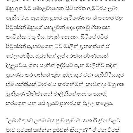
ඔහු අත මිට මොළවාගෙන සිටි හරිත ඇම්බරය ලබා
ගැනීමටය. ඇය ඔහු ළඟට පැමිණෙනවාත් සමඟම ඔහු
පිටුපසින් ඔහුගේ යහලුවන් දෙදෙනා වූ ගීතා සහ
කාවින්ද්‍ය මතු විය. ඔවුන් දෙදෙනා සිටියේ රවීට
පිටුපසින් සැඟවීගෙන බව මාලිනී දැනගත්තේ ඒ
වේලාවේදීය. ඔවුන්ගේ දෑස් ද රක්ත වර්ණයෙන්
දිදුලුවේය. ගීතා සැනින් ඉදිරියට පැන මාලීනීව තදින්
ග්‍රහණය කර ගත්තේ කුඩා දරුවකුට වඩා වැඩිහිටියකුට
හිමි ශක්තියක් ධාරණය කරගනිමිනි. කාවින්ද්‍ය ඔහු අත
වූ තියුණු කිනිස්සෙන් මාලිනීගේ හදවත පසාරු
කරගෙන යන සේ ඇයට ප්‍රහාරයක් එල්ල කළේය.
“උඹ හිතුවෙ උඹේ ඔය පුංචි පුංචි මායාකාරී ද්‍රව්‍ය වලට
මාව යටපත් කරන්න පුළුවන් කියලද? ” ඒ වන විටත්