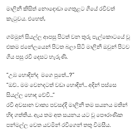
මාලිනී කිසිත් නොදොඩා ගෙතුළට ගියේ රවීවත්
කැටුවය. එහෙත්,
ගම්මුන් සියල්ල ආපසු පිටත් වන තුරු පැල්කොටයේ වූ
එකම ජනේලයෙන් පිටත බලා සිටි මාලිනී ඔවුන් පිටව
ගිය පසු රවී දෙසට හැරුණි.
“උඹ හොඳින්ද මගෙ පුතේ…?”
“ඔව්.. මම වෙනදටත් වඩා හොඳින්… අදින් පස්සෙ
සියල්ල හොඳ වේවී…”
රවී අවසාන වාක්‍ය පවසද්දි මාලිනී තම සයනය මතින්
හිඳ ගත්තීය. ඇය තම අත සයනය යට වූ පෞරාණික
පන්මල්ල වෙත යවමින් රවීගෙන් තතු විමසීය.