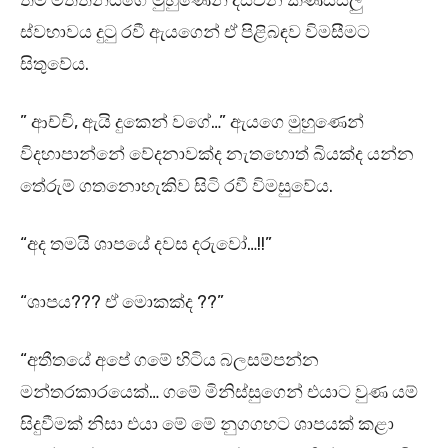
තම මිත්තනියගේ මුහුණෙන් දිස්වන කණස්සලු
ස්වභාවය දුටු රවී ඇයගෙන් ඒ පිළිබඳව විමසීමට
සිතුවේය.
” ආච්චි, ඇයි දුකෙන් වගේ…” ඇයගෙ මුහුණෙන්
විදහාපාන්නේ වේදනාවක්ද නැතහොත් බියක්ද යන්න
තේරුම් ගතනොහැකිව සිටි රවී විමසුවේය.
“අද තමයි ශාපයේ දවස දරුවෝ…!!”
“ශාපය??? ඒ මොකක්ද ??”
“අතීතයේ අපේ ගමේ හිටිය බලසම්පන්න
මන්තරකාරයෙක්… ගමේ මිනිස්සුගෙන් එයාට වුණ යම්
සිදුවීමක් නිසා එයා මේ මේ නුගගහට ශාපයක් කළා