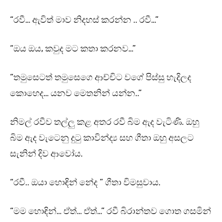
“රවී… ඇවිත් මාව නිදහස් කරන්න .. රවී…”
“ඔය ඔය, කවුද මට කතා කරනව…”
“තමුසෙටත් තමුසෙගෙ ආච්චිට වගේ පිස්සු හැදිලද
කොහෙද… යනව මෙතනින් යන්න..”
නිමල් රවීව තල්ලු කළ අතර රවී බිම ඇද වැටිණි. ඔහු
බිම ඇද වැටෙනු දුටු කාවින්ද්‍ය සහ ගීතා ඔහු අසලට
සැනින් දිව ආවෝය.
“රවී.. ඔයා හොඳින් නේද ” ගීතා විමසුවාය.
“මම හොඳින්… ඒත්… ඒත්…” රවී බිරාන්තව ගොත ගසමින්