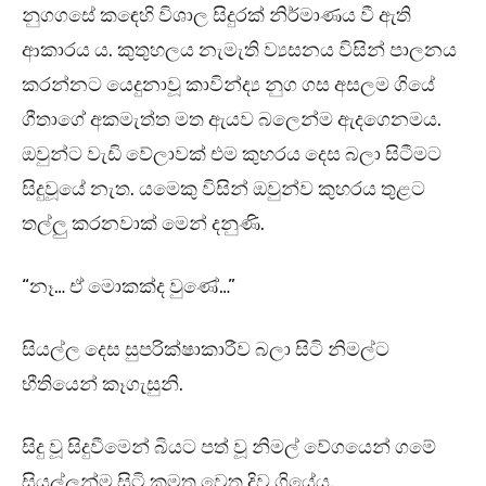
නුගගසේ කඳෙහි විශාල සිදුරක් නිර්මාණය වී ඇති
ආකාරය ය. කුතුහලය නැමැති ව්‍යසනය විසින් පාලනය
කරන්නට යෙදුනාවූ කාවින්ද්‍ය නුග ගස අසලම ගියේ
ගීතාගේ අකමැත්ත මත ඇයව බලෙන්ම ඇදගෙනමය.
ඔවුන්ට වැඩි වේලාවක් එම කුහරය දෙස බලා සිටීමට
සිදුවූයේ නැත. යමෙකු විසින් ඔවුන්ව කුහරය තුළට
තල්ලු කරනවාක් මෙන් දනුණි.
“නෑ… ඒ මොකක්ද වුණේ…”
සියල්ල දෙස සුපරික්ෂාකාරීව බලා සිටි නිමල්ට
භීතියෙන් කෑගැසුනි.
සිදු වූ සිදුවීමෙන් බියට පත් වූ නිමල් වේගයෙන් ගමේ
සියල්ලන්ම සිටි කමත වෙත දිව ගියේය.