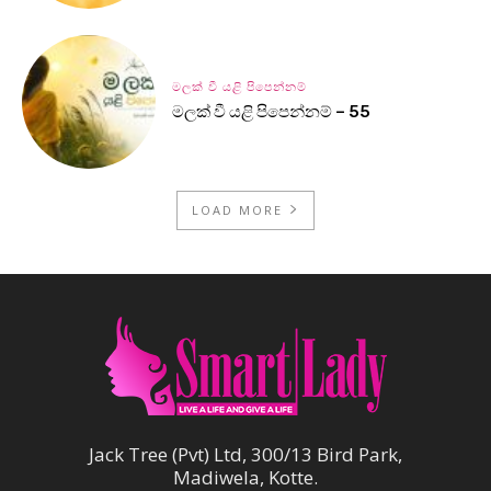
මලක් වී යළි පිපෙන්නම්
මලක් වී යළි පිපෙන්නම් – 55
LOAD MORE
Jack Tree (Pvt) Ltd, 300/13 Bird Park,
Madiwela, Kotte.