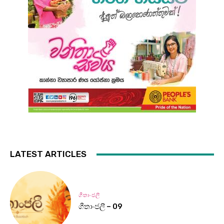
LATEST ARTICLES
ගීතාංජලී
ගීතාංජලී – 09