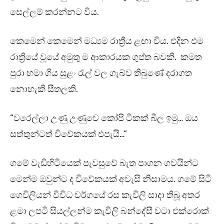
සෙල්ලම් කරන්නට විය.
කෙමෙන් කෙමෙන් මධ්‍යම රාත්‍රීය ළඟා විය. එදින එම
රාත්‍රියේ වූයේ අමුතු ම ආකාරයක ගුප්ත බවකි. කමත
පුරා හමා ගිය සුළං රැල් වල ගැබ්ව තිබුණේ දරාගත
නොහැකි සීතලකි.
“වරෙල්ලා උණු උණුවෙ කෝපි ටිකක් බීල ඉමු… ඔය
සත්තුන්ටත් විවේකයක් එපැයි…”
ගමේ වැඩිහිටියෙක් පැවසුවේ බැත පාගන ගවයින්ට
මෙන්ම ඔවුන්ට ද විවේකයක් අවැසි නිසාමය. ගමේ සිටි
ගෙවිලියන් විවිධ වර්ගයේ රස කැවිලි සාදා තිබූ අතර
ළමා ලපටි සියල්ලන්ම කැවිලි බන්දේසී වටා එක්රොක්