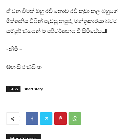
ඒ වන විටත් ඔහු රවී නොව රවී කුඩා කල ඔහුගේ
මිත්තනිය විසින් පැවසූ නපුරු මන්ත්‍රකාරයා බවට
සම්පූර්ණයෙන් ම පරිවර්තනය වී සිටියේය…!!
-නිමි –
©හංසි රණසිංහ
TAGS
short story