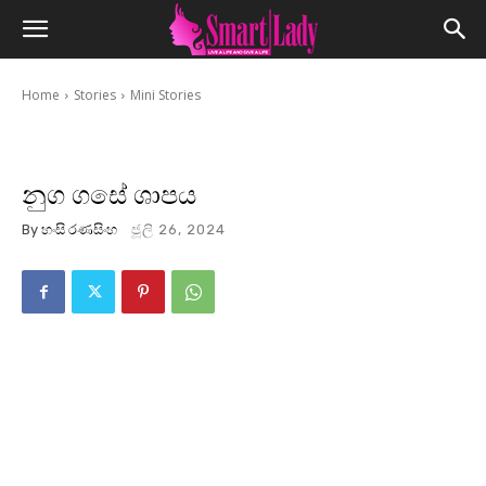
Home
Stories
Mini Stories
නුග ගසේ ශාපය
By
හංසි රණසිංහ
ජූලි 26, 2024