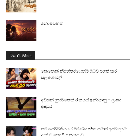
නොවෙනස්
Don't Miss
කෙනෙක් නිරන්තරයෙන්ම ඔබව පහත් කර
සලකනවද?
අවසන් හුස්මතෙක් රැකගත් ඉන්දියානු – ලංකා
ආදරය
තම පෙම්වතියගේ මරණය නිසා සමාජ අපවාදයට
ලක් වූ කොරියානු තරුව