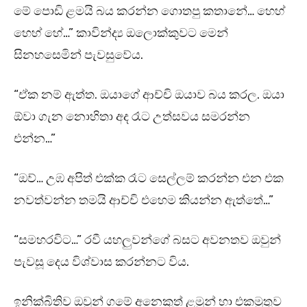
මේ පොඩි ළමයි බය කරන්න ගොතපු කතානේ… හෙහ්
හෙහ් හේ…” කාවින්ද්‍ය ඔලොක්කුවට මෙන්
සිනහසෙමින් පැවසුවේය.
“ඒක නම් ඇත්ත. ඔයාගේ ආච්චි ඔයාව බය කරල. ඔයා
ඕවා ගැන නොහිතා අද රෑට උත්සවය සමරන්න
එන්න…”
“ඔව්… උඹ අපිත් එක්ක රෑට සෙල්ලම් කරන්න එන එක
නවත්වන්න තමයි ආච්චි එහෙම කියන්න ඇත්තේ…”
“සමහරවිට…” රවී යහලුවන්ගේ බසට අවනතව ඔවුන්
පැවසූ දෙය විශ්වාස කරන්නට විය.
ඉනික්බිතිව ඔවුන් ගමේ අනෙකුත් ළමුන් හා එකමුතුව