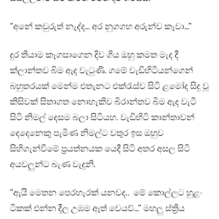
“අනේ කවුරුත් නැද්ද… අර නුගගහ අරුන්ව කෑවා…”
දුර තියාම කෑගසාගෙන දිව ගිය ඔහු කමත මැද දී
ක්ලාන්තව බිම ඇද වැටුණි. ගමේ වැඩිහිටියන්ගෙන්
බහුතරයක් මෙන්ම එතැනට එක්රැස්ව සිටි ළමෝද සිදු වූ
කිසිවක් සිතාගත නොහැකිව බිරාන්තව බිම ඇද වැටී
සිටි නිමල් දෙසම බලා සිටියහ. වැඩිහිටි කාන්තාවන්
දෙදෙනෙකු පැමිණ නිමල්ට වතුර ඉස ඔහුව
සිහිගැන්වීමේ ප්‍රයත්නයක යෙදී සිටි අතර අසල සිටි
අයවලුන්ට බැණ වැදුනි.
“ඇයි මෙතන පෙරහැරක් යනවද.. මේ කොල්ලට හුළං
ටිකක් එන්න දීල උඹම ඈත් වෙයව්…” මහලු ස්ත්‍රිය