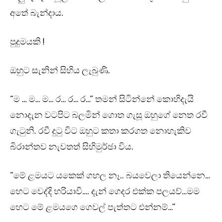
අතේ බැන්දාය.
පුදුමයකි !
ඔහුට සැනින් සිහිය ලැබුණි.
“ම … ම… ම… ර… ර… ර…” තමන් සිටින්නේ කොහිදැයි
නොදැන වටපිට බලමින් ගොත ගැසූ ඔහුගේ නෙත රවී
ගැටුනි. රවී දුටු විට ඔහුට කතා කරගත නොහැකිව
බිරාන්තව නැවතත් සිහිමුර්ඡා විය.
“මේ ළමයට යකෙක් ගහල නෑ.. බයවෙලා තියෙන්නෙ…
හෙට වෙද්දි හරියාවි…. දැන් ගෙදර එක්ක පලයව්…මම
හෙට මේ ළමයගෙ ගෙවල් පැත්තට එන්නම්…”