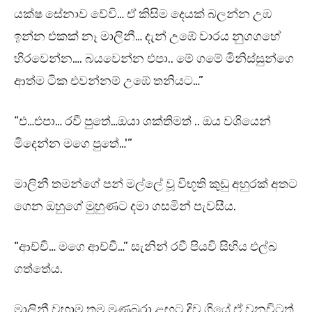
යක්ෂ සේනාව වේවි… ඒ කිසිම දෙයක් බලන්න උඹ
ඉන්න එකක් නෑ මාලිනී… දැන් උඹේ වාරය නුගගහේ
හිරවෙන්න…. බයවෙන්න එපා.. මේ ගමේ මිනිස්සුන්ගෙ
ආත්ම ටික එවන්නම් උඹේ තනියට…”
“එ…එපා… රවී පුතේ…ඔයා ශක්තිමත් .. ඔය වශියෙන්
මිදෙන්න මගෙ පුතේ…'”
මාලිනී තමන්ගේ පන් මල්ලේ වූ විභූති කුඩු අහුරක් අතට
ගෙන ඔහුගේ මුහුණට දමා ගසමින් පැවසීය.
“ආච්චි… මගෙ ආච්චී…” සැනින් රවී පියවි සිහිය එල්බ
ගත්තේය.
මාලිනී වහාම තම මුණුබුරා ළඟට දිව ගියේ ඒ වනවිටත්