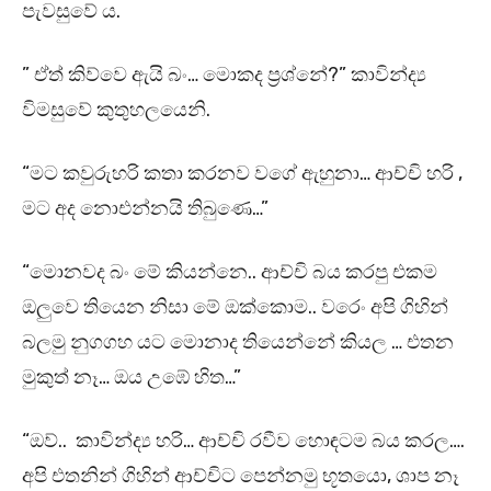
පැවසුවේ ය.
” ඒත් කිව්වෙ ඇයි බං… මොකද ප්‍රශ්නේ?” කාවින්ද්‍ය
විමසුවේ කුතුහලයෙනි.
“මට කවුරුහරි කතා කරනව වගේ ඇහුනා… ආච්චි හරි ,
මට අද නොඑන්නයි තිබුණෙ…”
“මොනවද බං මේ කියන්නෙ.. ආච්චි බය කරපු එකම
ඔලුවෙ තියෙන නිසා මේ ඔක්කොම.. වරෙං අපි ගිහින්
බලමු නුගගහ යට මොනාද තියෙන්නේ කියල … එතන
මුකුත් නෑ… ඔය උඹේ හිත…”
“ඔව්.. කාවින්ද්‍ය හරි… ආච්චි රවීව හොඳටම බය කරල….
අපි එතනින් ගිහින් ආච්චිට පෙන්නමු භූතයො, ශාප නෑ