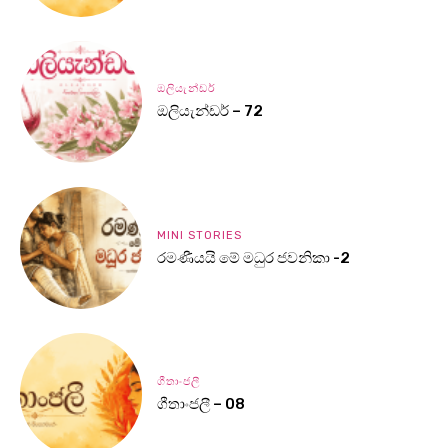
ඔලියැන්ඩර්
ඔලියැන්ඩර් – 72
MINI STORIES
රමණීයයි මේ මධුර ජවනිකා -2
ගීතාංජලී
ගීතාංජලී – 08