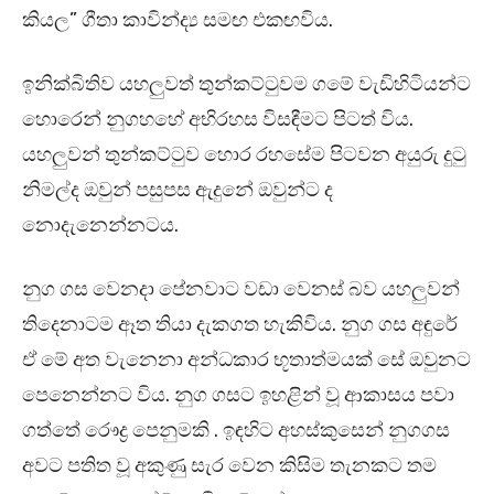
කියල” ගීතා කාවින්ද්‍ය සමඟ එකඟවිය.
ඉනික්බිතිව යහලුවත් තුන්කට්ටුවම ගමේ වැඩිහිටියන්ට
හොරෙන් නුගහහේ අභිරහස විසඳීමට පිටත් විය.
යහලුවන් තුන්කට්ටුව හොර රහසේම පිටවන අයුරු දුටු
නිමල්ද ඔවුන් පසුපස ඇදුනේ ඔවුන්ට ද
නොදැනෙන්නටය.
නුග ගස වෙනදා පේනවාට වඩා වෙනස් බව යහලුවන්
තිදෙනාටම ඈත තියා දැකගත හැකිවිය. නුග ගස අඳුරේ
ඒ මේ අත වැනෙනා අන්ධකාර භූතාත්මයක් සේ ඔවුනට
පෙනෙන්නට විය. නුග ගසට ඉහළින් වූ ආකාසය පවා
ගත්තේ රෞද්‍ර පෙනුමකි . ඉඳහිට අහස්කුසෙන් නුගගස
අවට පතිත වූ අකුණු සැර වෙන කිසිම තැනකට තම