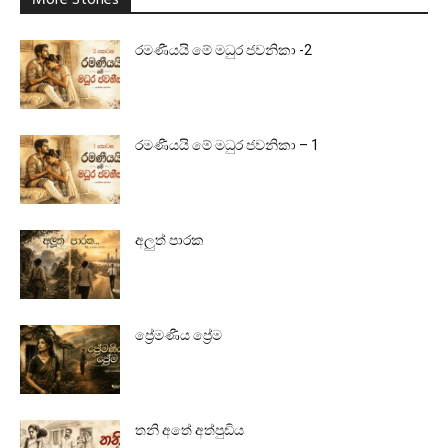
More Stories
රමණීයයි මේ මධුර ජවනිකා -2
රමණීයයි මේ මධුර ජවනිකා – 1
අලුත් පාරක
ප්‍රේමණීය ප්‍රේම
තනි අතේ අත්පුඩිය