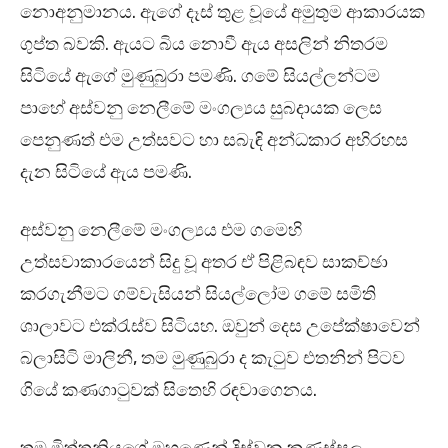
නොඅනුමානය. ඇගේ දෑස් තුළ වූයේ අමුතුම ආකාරයක
ගුප්ත බවකි. ඇයට බිය නොවී ඇය අසලින් නිතරම
සිටියේ ඇගේ මුණුබුරා පමණි. ගමේ සියල්ලන්ටම
පාහේ අස්වනු නෙලීමේ මංගල්‍යය සුබදායක ලෙස
පෙනුණත් එම උත්සවට හා සබැඳි අන්ධකාර අභිරහස
දැන සිටියේ ඇය පමණි.
අස්වනු නෙලීමේ මංගල්‍යය එම ගමෙහි
උත්සවාකාරයෙන් සිදු වූ අතර ඒ පිළිබඳව සාකච්ඡා
කරගැනීමට ගම්වැසියන් සියල්ලෝම ගමේ සමිති
ශාලාවට එක්රැස්ව සිටියහ. ඔවුන් දෙස උපේක්ෂාවෙන්
බලාසිටි මාලිනී, තම මුණුබුරා ද කැටුව එතනින් පිටව
ගියේ කණගාටුවක් සිතෙහි රඳවාගෙනය.