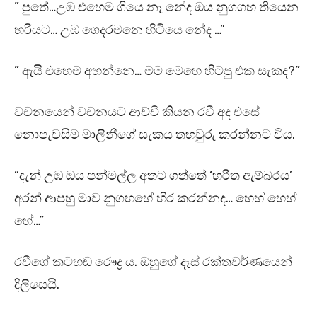
” පුතේ…උඹ එහෙම ගියෙ නෑ නේද ඔය නුගගහ තියෙන
හරියට… උඹ ගෙදරමනෙ හිටියෙ නේද …”
” ඇයි එහෙම අහන්නෙ… මම මෙහෙ හිටපු එක සැකද?”
වචනයෙන් වචනයට ආච්චි කියන රවී අද එසේ
නොපැවසීම මාලිනීගේ සැකය තහවුරු කරන්නට විය.
“දැන් උඹ ඔය පන්මල්ල අතට ගත්තේ ‘හරිත ඇම්බරය’
අරන් ආපහු මාව නුගහහේ හිර කරන්නද… හෙහ් හෙහ්
හේ…”
රවීගේ කටහඬ රෞද්‍ර ය. ඔහුගේ දෑස් රක්තවර්ණයෙන්
දිලිසෙයි.