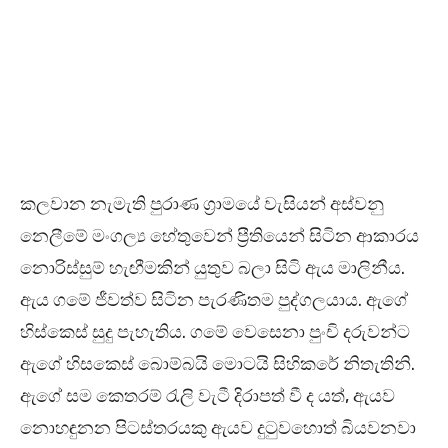
කලවාන නැමැති පුරාණ ග්‍රාමයේ වැසියන් අස්වනු
නෙලීමේ මංගල්‍ය හේතුවෙන් ප්‍රීතියෙන් සිටින ආකාරය
නොරිස්සුම් හැඟීමකින් යුතුව බලා සිටි ඇය මාලිනීය.
ඇය ගමේ ජීවත්ව සිටින පැරණිතම පුද්ගලයාය. ඇගේ
හිස්කෙස් සුදු පැහැතිය. ගමේ වෙසෙනා පුංචි දරුවන්ට
ඇගේ හිසකෙස් බොම්බයි මොටයි සිහිකරේ නිතැතිනි.
ඇගේ සම කෙතරම් රැලි වැටී දිරාපත් වී ද යත්, ඇයව
නොහඳුනන පිටස්තරයකු ඇයව දුටුවහොත් බියවනවා