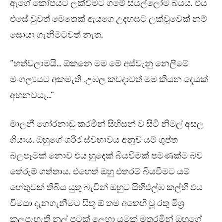
ඇගේ කෝපයට ලක්වීමට ගමේ සියල්ලෝම බියය. එය
එසේ වුවත් මෙතෙක් ඇයගෙ උදහසට ලක්වූවෙක් නම්
සොයා ගැනීමටවත් නැත.
“හත්වලාමයි… ඕකනෙ මම මේ අස්වැනු නෙලීමේ
මංගල්‍යයට අකමැති .උඹල කවදාවත් මම කියන දෙයක්
අහනවයෑ…”
මාලනී ගෝරනාඩු කරමින් සිහිසන් ව සිටි නිමල් අසල
ගියාය. ඔහුගේ ශරීර ස්වභාවය අනූව යම් ගුප්ත
බලපෑමක් නොව එය හුදෙක් බියවීමක් පමණක්ම බව
තේරුම් ගත්තාය. එහෙත් ඔහු එතරම් බියවීමට යම්
හේතුවක් තිබිය යුතු බැවින් ඔහුට සිහිඑල්ඹ කල්හි එය
විමසා දැනගැනීමට සිතූ ඕ තම අතෙහි වූ රතු මිශ්‍ර
කලුපැහැති නූල් පටක් ලෙහා යමක් මතුරමින් ඔහුගේ