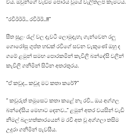
විය. ඔවුන්ගේ වැඩිම පොරය වූයේ වැලිතලප කෑමටය.
“රවීඊඊඊ… රවීඊඊ…!!”
සීත සුළං රැල් වල දැවටී ලොමුදැහැ ගැන්වෙන රලු
ගොරෝසු ගුප්ත හඬක් රවීගේ සවන වැකුණේ ඔහු ද
ගමේ ළමුන් සමඟ පොරකමින් කැවිලි බන්දේසි වලින්
කැවිලි ගනිමින් සිටින අතරතුරය.
“ඒ කවුද… කවුද මට කතා කරේ?”
” කවුරුත් තමුසෙට කතා කළේ නෑ රවී… ඔය අග්ගල
බන්දේසිය මෙහාට දෙනව…” ළමුන් අතර වයසින් වැඩි
නිමල් බලහත්කාරයෙන් ම රවී අත වූ අග්ගලා තසිම
උදුරා ගනිමින් පැවසීය.