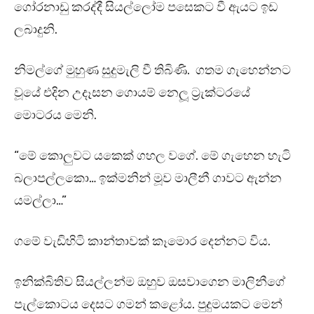
ගෝරනාඩු කරද්දී සියල්ලෝම පසෙකට වී ඇයට ඉඩ
ලබාදුනි.
නිමල්ගේ මුහුණ සුදුමැලි වී තිබිණි. ගතම ගැහෙන්නට
වූයේ එදින උදෑසන ගොයම් නෙලූ ට්‍රැක්ටරයේ
මොටරය මෙනි.
“මේ කොලුවට යකෙක් ගහල වගේ. මේ ගැහෙන හැටි
බලාපල්ලකො… ඉක්මනින් මූව මාලීනී ගාවට ඇන්න
යමල්ලා…”
ගමේ වැඩිහිටි කාන්තාවක් කෑමොර දෙන්නට විය.
ඉනික්බිතිව සියල්ලන්ම ඔහුව ඔසවාගෙන මාලිනීගේ
පැල්කොටය දෙසට ගමන් කළෝය. පුදුමයකට මෙන්