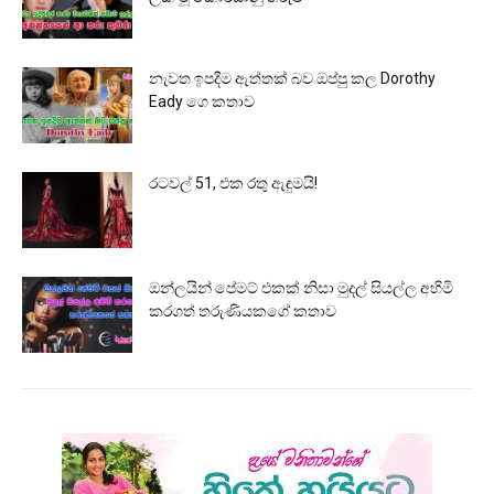
නැවත ඉපදීම ඇත්තක් බව ඔප්පු කල Dorothy
Eady ගෙ කතාව
රටවල් 51, එක රතු ඇඳුමයි!
ඔන්ලයින් පේමට් එකක් නිසා මුදල් සියල්ල අහිමි
කරගත් තරුණියකගේ කතාව