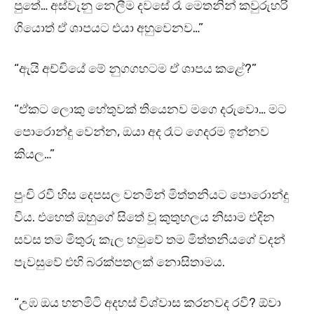
පුතේ… අස්වැනු නෙලීම දවසේ රෑ මෙතනින් කවුරුහරි
ගියොත් ඒ ශාපයට එයා අහුවෙනව…”
“ඇයි අච්චියේ මේ නුගගහටම ඒ ශාපය කළේ?”
“ඒකට ලොකු හේතුවක් තියෙනව මගෙ දරුවො… මට
පොරොන්දු වෙන්න, ඔයා අද රෑට ගෙදරම ඉන්නව
කියල…”
පුංචි රවී හිස දෙපසල වනමින් මිත්තනියට පොරොන්දු
විය. එහෙත් ඔහුගේ සිතේ වූ කුතුහලය නිසාම එදින
සවස තම මිතුරු කැල හමුවේ තම මිත්තනියගේ වදන්
පැවසුවේ එහි බරක්පතලක් නොසිතාමය.
“උඹ ඔය හනමිටි අදහස් විශ්වාස කරනවද රවී? ඕවා