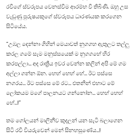
රවීගේ ස්වරූපය වෙනස්වීම ආරම්භ වී තිබිණි. ඔහු උස
වැඩුණු පුරුෂයකුගේ ස්වරූපය ධාරණයක කරගෙන
සිටියේය.
“උඹල දෙන්නා ගිහින් මෙයාවත් නුගගහ ඇතුලට තල්ලු
කරල ගමේ සෑම මනුස්සයෙක් ම නුගගහේ හිර
කරපල්ලා… අද රාත්‍රීය ඉවර වෙන්න කලින් අපි මේ ගම
අල්ලා ගන්න ඕන. හෙහ් හෙහ් හේ… ඊට පස්සෙ
නගරය… ඊට පස්සෙ මේ රට… එතනින් එහාට මේ
ලෝකයම මගේ පාලනයට ගන්නෝන… හෙහ් හෙහ්
හේ…!”
තම ගෝලයන් මාලිනීව කුදලන් යන සැටි බලාගෙන
සිටි රවී වියරුවෙන් මෙන් සිනහසුණේය…!