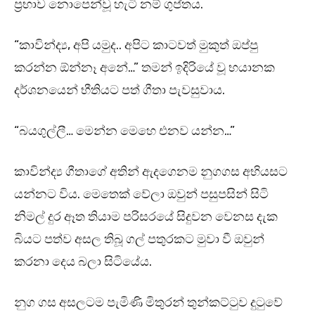
ප්‍රභාව නොපෙන්වූ හැටි නම් ගුප්තය.
“කාවින්ද්‍ය, අපි යමුද.. අපිට කාටවත් මුකුත් ඔප්පු
කරන්න ඕන්නෑ අනේ…” තමන් ඉදිරියේ වූ භයානක
දර්ශනයෙන් භීතියට පත් ගීතා පැවසුවාය.
“බයගුල්ලී… මෙන්න මෙහෙ එනව යන්න…”
කාවින්ද්‍ය ගීතාගේ අතින් ඇදගෙනම නුගගස අභියසට
යන්නට විය. මෙතෙක් වේලා ඔවුන් පසුපසින් සිටි
නිමල් දුර ඈත තියාම පරිසරයේ සිදුවන වෙනස දැක
බියට පත්ව අසල තිබූ ගල් පතුරකට මුවා වී ඔවුන්
කරනා දෙය බලා සිටියේය.
නුග ගස අසලටම පැමිණි මිතුරන් තුන්කට්ටුව දුටුවේ