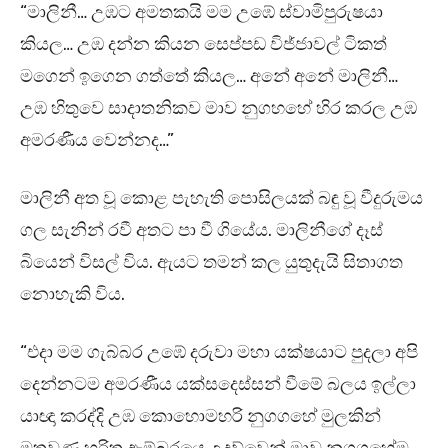
“මාලිනී… උඹට අමතකයි මම උඹේ ස්වාමිපුරුෂයා
කියල… උඹ දන්න කියන සෙප්පඩ විජ්ජාවල් ටිකත්
මගෙන් ඉගෙන ගත්තේ කියල… අනේ අනේ මාලිනී…
උඹ හිතුවෙ සාදාතනිකව මාව නුගහහේ හිර කරල උඹ
අමරණීය වෙන්නද…”
මාලිනී අත වූ කොළ පැහැති පොසිලයක් බඳු වූ වීදුරුමය
ගල සැනින් රවී අතට පා වී ගියේය. මාලිනීගේ දෑස්
බියෙන් විසල් විය. ඇයට තමන් කල යුතුදැයි සිතාගත
නොහැකි විය.
“එදා මම ගැබ්බර උඹේ දරුවා මහා යක්ෂයාට පුදලා අපි
දෙන්නටම අමරණීය යක්සදෙස්සන් වීමේ බලය ඉල්ලා
යාඥා කරද්දි උඹ කොහොමහරි නුගගහේ මුලකින්