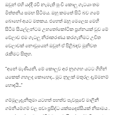
ඔවුන් එහි යද්දී රවී නැමැති පුංචි කොලු ගැටයා තම
මිත්තනිය සමඟ සිටීමය. ඔහු කමතේ සිටි බව ගමේ
බොහෝ අයට මතකය. එහෙත් ඔහු මෙලෙස මෙහි
සිටීම සියල්ලන්ටම උභතෝකෝටික ප්‍රශ්නයක් වුව මේ
වේලාව එම ගැටලු නිරාකරණය කරගැනීමට උචිත
වෙලාවක් නොවූයෙන් ඔවුන් ඒ පිළිබඳව මුනිවත
රැකීමට සිතූහ.
“අනේ මෑණියනි, මේ කොලුව අර නුගගහ යටට ගිහින්
යකෙක් ගහලද කොහෙද… මූට නූලක් මතුරල දැම්මනම්
හොඳයි…”
ගම්මුලෑදෑනිතුමා යටහත් පහත්ව පැවසුවේ මාලිනී
ගම්නියම්ගම් වල පවා ප්‍රසිද්ධ යක්සදෙස්සියක් නිසාමය .