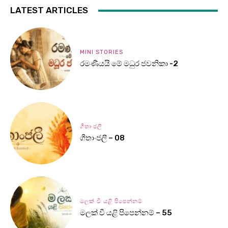
LATEST ARTICLES
MINI STORIES
රමණීයයි මේ මධුර ජවනිකා -2
ගීතාංජලී
ගීතාංජලී – 08
මලක් වී යළි පිපෙන්නම්
මලක් වී යළි පිපෙන්නම් – 55