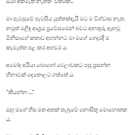
ඔයා අකමැති නැත්තං විතරක්…”
මා පැවසුවේ පැවසිය යුත්තක්දැයි මට ම විශ්වාස නැත.
නමුත් මලිඳු ආශ්‍රය ප්‍රවේසමෙන් බවට අනතුරු ඇඟවූ
මිනිසාගේ කතාව අහන්නට මා මගේ ගෙදරදී ම
කැමැත්ත පළ කර අහවර ය.
අමෝද අයියා බොහෝ වෙලාවකට පසු ප්‍රසන්න
හිනාවක් දෙතොලට ගත්තේ ය.
“කියන්නං….”
ඔහු මගේ හිස මත අතක් තැබුවේ නොසිතූ මොහොතක
ය.