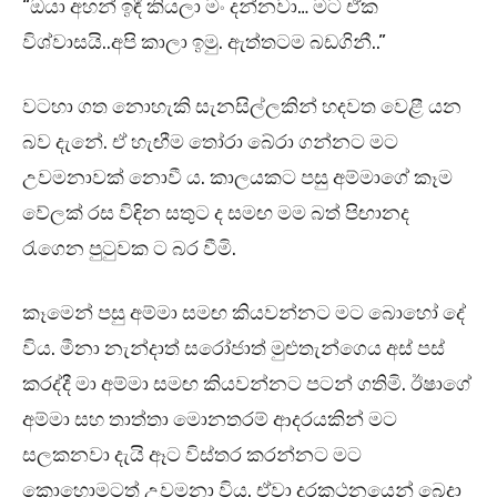
“ඔයා අහන් ඉඳී කියලා මං දන්නවා… මට ඒක
විශ්වාසයි..අපි කාලා ඉමු. ඇත්තටම බඩගිනී..”
වටහා ගත නොහැකි සැනසිල්ලකින් හදවත වෙළී යන
බව දැනේ. ඒ හැඟීම තෝරා බේරා ගන්නට මට
උවමනාවක් නොවී ය. කාලයකට පසු අම්මාගේ කෑම
වේලක් රස විඳින සතුට ද සමඟ මම බත් පිඟානද
රැගෙන පුටුවක ට බර වීමි.
කෑමෙන් පසු අම්මා සමඟ කියවන්නට මට බොහෝ දේ
විය. මීනා නැන්දාත් සරෝජාත් මුළුතැන්ගෙය අස් පස්
කරද්දී මා අම්මා සමඟ කියවන්නට පටන් ගතිමි. ඊෂාගේ
අම්මා සහ තාත්තා මොනතරම් ආදරයකින් මට
සලකනවා දැයි ඈට විස්තර කරන්නට මට
කොහොමටත් උවමනා විය. ඒවා දුරකථනයෙන් බෙදා