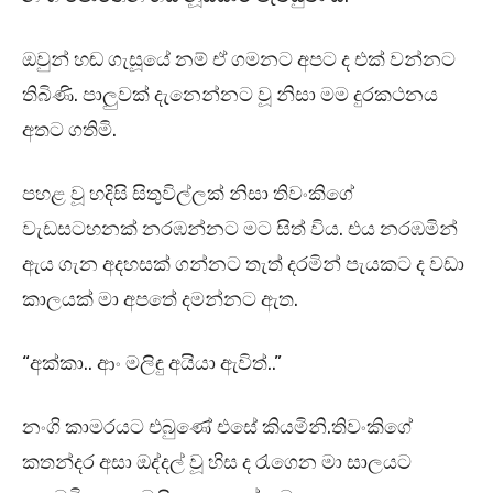
ඔවුන් හඬ ගැසූයේ නම් ඒ ගමනට අපට ද එක් වන්නට
තිබිණි. පාලුවක් දැනෙන්නට වූ නිසා මම දුරකථනය
අතට ගතිමි.
පහළ වූ හදිසි සිතුවිල්ලක් නිසා තිවංකිගේ
වැඩසටහනක් නරඹන්නට මට සිත් විය. එය නරඹමින්
ඇය ගැන අදහසක් ගන්නට තැත් දරමින් පැයකට ද වඩා
කාලයක් මා අපතේ දමන්නට ඇත.
“අක්කා.. ආං මලිඳු අයියා ඇවිත්..”
නංගි කාමරයට එබුණේ එසේ කියමිනි.තිවංකිගේ
කතන්දර අසා ඔද්දල් වූ හිස ද රැගෙන මා සාලයට