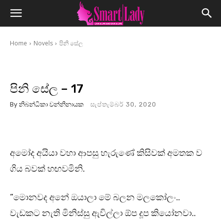
Home
Novels
පිනි සේල
පිනි සේල – 17
By
නිබන්ධිකා වන්නිනායක
සැප්තැම්බර් 30, 2020
අමෝද අයියා වහා ආපසු හැරුණේ කිසිවක් අමතක ව
ගිය බවක් හඟවමිනි.
“මොනවද අනේ ඔයාලා මේ බලන මලකෝලං..
වැඩකට නැති මිනිස්සු ඇවිල්ලා ඕප දූප කියෝනවා..