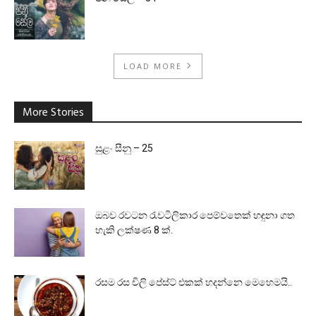
LOAD MORE
More Stories
සුළං සීනු – 25
ඔබව රවටන රැවටිලිකාර පෙම්වතෙක් හඳුනා ගත
හැකි ලක්ෂණ 8 ක්.
රසම රස චිලි පේස්ට් එකක් හදන්නෙ මෙහෙමයි..