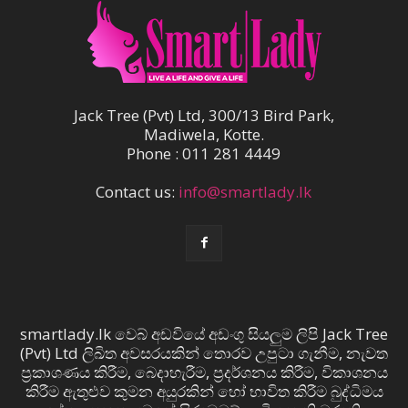
Jack Tree (Pvt) Ltd, 300/13 Bird Park,
Madiwela, Kotte.
Phone : 011 281 4449
Contact us:
info@smartlady.lk
smartlady.lk වෙබ් අඩවියේ අඩංගු සියලුම ලිපි Jack Tree
(Pvt) Ltd ලිඛිත අවසරයකින් තොරව උපුටා ගැනීම, නැවත
ප්‍රකාශණය කිරීම, බෙදාහැරීම, ප්‍රදර්ශනය කිරීම, විකාශනය
කිරීම ඇතුළුව කුමන අයුරකින් හෝ භාවිත කිරීම බුද්ධිමය