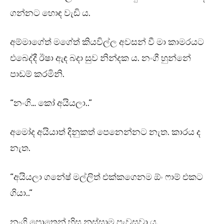
ගන්නට හොඳ වැඩි ය.
අම්මාගේත් මගේත් කියවිල්ල අවසන් වී මා කාමරයට
එබෙද්දී ඊෂා ඇඳ බදා සුව නින්දක ය. නංගී හුන්නේ
පාඩම් කරමිනි.
“නංගි… කෝ අයියලා..”
අමෝද අයියාත් දිනුකත් පෙනෙන්නට නැත. කාරය ද
නැත.
“අයියලා ගනේෂ් මල්ලිත් එක්කගෙනම ඕං ෆාම් එකට
ගියා..”
නංගි පොතෙන් හිස නූස්සාම පැවසුවා ය.