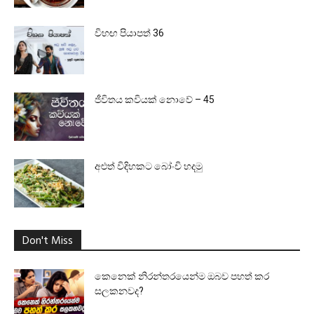
විහඟ පියාපත් 36
ජීවිතය කවියක් නොවේ – 45
අළුත් විදිහකට බෝංචි හදමු
Don't Miss
කෙනෙක් නිරන්තරයෙන්ම ඔබව පහත් කර
සලකනවද?