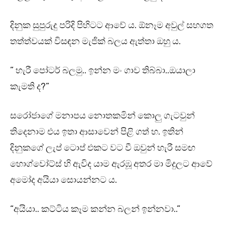
දිනුක සුපුරුදු පරිදි පිහිටට ආවේ ය. ඕනෑම අවුල් සහගත
තත්ත්වයක් විසඳන මැජික් බලය ඇත්තා ඔහු ය.
” හැරී පෝටර් බලමු.. ඉන්න මං ගාව තිබ්බා..ඔයාලා
කැමති ද?”
සරෝජාගේ මනාපය නොතකමින් කොලු ගැටවුන්
තිදෙනාම එය ඉතා ආසාවෙන් පිළි ගත් හ. ඉතින්
දිනුකගේ ලැප් ටොප් එකට වට වී ඔවුන් හැරී සමඟ
හොග්වෝට්ස් හි ඇවිද යාම ඇරඹූ අතර මා මිදුලට ආවේ
අමෝද අයියා සොයන්නට ය.
“අයියා.. කට්ටිය කෑම කන්න බලන් ඉන්නවා..”