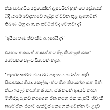
ඒක පාර්ශවීය ප්‍රේමයකින් දැවෙමින් හුන් මට ප්‍රේමයක්
බිඳී යාමේ වේදනාවේ ගැඹුර ඒ වචන තුළ දැනෙමින්
තිබිණ. ඔහු ඈ ගැන තවමත් වද වෙනවා ද?
“අයියා තාම තිවංකිට ආදරෙයි ද?”
එහෙම කතාවක් නාසන්නට තිබුණි.නමුත් මගේ
මෝඩකම් වලට සීමාවක් නැත.
“මැරෙනකම්ම..එයා මට පාලනය කරන්න බැරි
සීමාවකට ගියා. කෙල්ලෙක්ට හීන තියෙන්න ඕන පිනී..
ඒවා ෆලෝ කරන්නත් ඕන. ඒත් තමන් ආදරේ කරන
මිනිස්සු රූකඩ කරගෙන ඒක කරන එක කැතයි. තිවංකි
කරේ ඒක. එයාට ඇක්ට්‍රස් කෙනෙක් වෙන්න මං උදව්