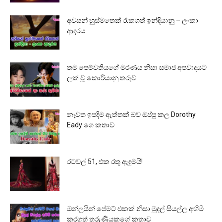
අවසන් හුස්මතෙක් රැකගත් ඉන්දියානු – ලංකා
ආදරය
තම පෙම්වතියගේ මරණය නිසා සමාජ අපවාදයට
ලක් වූ කොරියානු තරුව
නැවත ඉපදීම ඇත්තක් බව ඔප්පු කල Dorothy
Eady ගෙ කතාව
රටවල් 51, එක රතු ඇඳුමයි!
ඔන්ලයින් පේමට් එකක් නිසා මුදල් සියල්ල අහිමි
කරගත් තරුණියකගේ කතාව