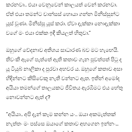
කරනවා.. එයා වෙනුවෙන් කාලයත් වෙන් කරනවා.
ඒත් එයා තමන්ට චාන්සස් හොයා ගන්න මිනිස්සුන්ට
යූස් වුණා. මිනිස්සු යූස් කරා. ඒවා දැක්කා නොදැක්කා
වගේ මං එයා එක්ක ඉඳී කියලත් හිතුවා.”
ඔහුගේ වේදනාව අතිශය සාධාරණ බව මට හැඟෙයි.
තිවංකි ඇගේ පැත්තේ ඇති කතාව ගැන පුවත්පත් පිටු ද
යූ ටියුබ් නාලිකා ද පුරවා අහවර ය. ඔහුගේ කතාව අසා
හිඳින්නට කිසිවෙකු නැති වන්නට ඇත. ඉතින් අමෝද
අයියා තමන්ගේ තාලයකට ජීවිතය ඇරඹීමට එය හේතු
නොවන්නට ඇත් ද?
“අයියා.. අපි දැන් කෑම කන්න යං.. ඔයා අකමැත්තක්
නැත්තං මං පස්සෙ ඔයාගේ කතාව අහගෙන ඉන්නං…