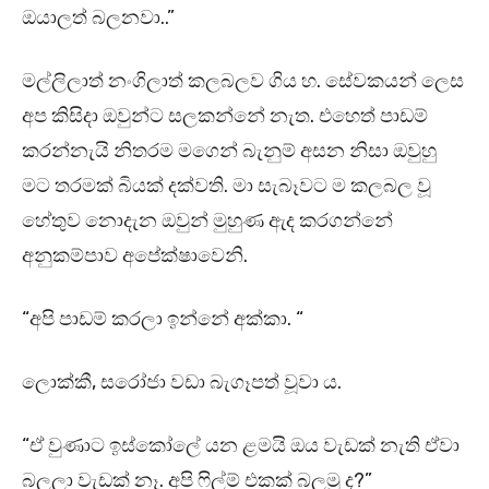
ඔයාලත් බලනවා..”
මල්ලිලාත් නංගිලාත් කලබලව ගිය හ. සේවකයන් ලෙස
අප කිසිදා ඔවුන්ට සලකන්නේ නැත. එහෙත් පාඩම්
කරන්නැයි නිතරම මගෙන් බැනුම් අසන නිසා ඔවුහු
මට තරමක් බියක් දක්වති. මා සැබෑවට ම කලබල වූ
හේතුව නොදැන ඔවුන් මුහුණ ඇද කරගන්නේ
අනුකම්පාව අපේක්ෂාවෙනි.
“අපි පාඩම් කරලා ඉන්නේ අක්කා. “
ලොක්කී, සරෝජා වඩා බැගෑපත් වූවා ය.
“ඒ වුණාට ඉස්කෝලේ යන ළමයි ඔය වැඩක් නැති ඒවා
බලලා වැඩක් නෑ. අපි ෆිල්ම් එකක් බලමු ද?”