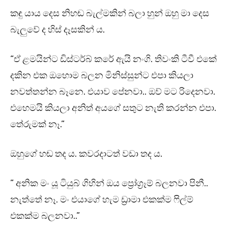
කඳු යාය දෙස නිහඬ බැල්මකින් බලා හුන් ඔහු මා දෙස
බැලුවේ ද හිස් දෑසකින් ය.
“ඒ ළමයින්ට ඩිස්ටර්බ් කරේ ඇයි නංගි. තිවංකි ටීවී එකේ
දකින එක ඔහොම බලන මිනිස්සුන්ට එපා කියලා
නවත්තන්න බෑනෙ. එයාව පේනවා.. ඔව් මට රිදෙනවා.
එහෙමයි කියලා අනිත් අයගේ සතුට නැති කරන්න එපා.
තේරුමක් නෑ.”
ඔහුගේ හඬ තද ය. කවරදාටත් වඩා තද ය.
” අනික මං යූ ටියුබ් ගිහින් ඔය ප්‍රෝග්‍රෑම් බලනවා පිනී..
නැත්තේ නෑ. මං එයාගේ හැම ඩ්‍රාමා එකක්ම ෆිල්ම්
එකක්ම බලනවා..”