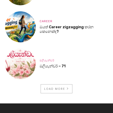
CAREER
ඔයත් Career zigzagging කරන
කෙනෙක්ද?
ඔලියැන්ඩර්
ඔලියැන්ඩර් – 71
LOAD MORE