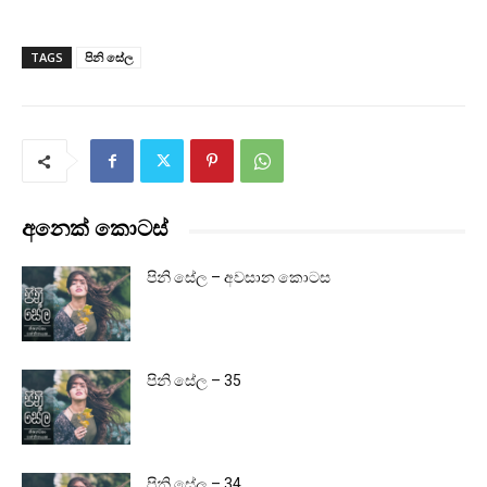
TAGS
පිනි සේල
අනෙක් කොටස්
පිනි සේල – අවසාන කොටස
පිනි සේල – 35
පිනි සේල – 34