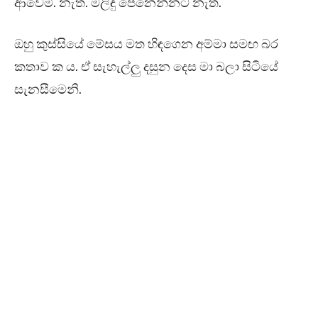
ආවෙමි. නැත. මලිඳු පෙනෙන්නට නැත.
ඔහු කුස්සියේ මේසය මත හිඳගෙන අම්මා සමඟ බර
කතාව ක ය. ඒ සැහැල්ලු දසුන දෙස මා බලා සිටියේ
සැනසීමෙනි.