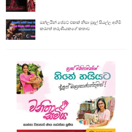
ඔන්ලයින් පේමට් එකක් නිසා මුදල් සියල්ල අහිමි
කරගත් තරුණියකගේ කතාව