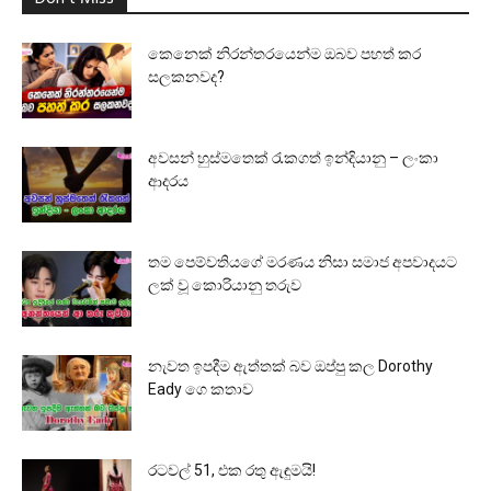
කෙනෙක් නිරන්තරයෙන්ම ඔබව පහත් කර
සලකනවද?
අවසන් හුස්මතෙක් රැකගත් ඉන්දියානු – ලංකා
ආදරය
තම පෙම්වතියගේ මරණය නිසා සමාජ අපවාදයට
ලක් වූ කොරියානු තරුව
නැවත ඉපදීම ඇත්තක් බව ඔප්පු කල Dorothy
Eady ගෙ කතාව
රටවල් 51, එක රතු ඇඳුමයි!