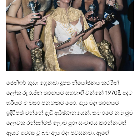
ජෙනිෆර් කුඩා ග්‍රෙනඩා දූපත නියෝජනය කරමින්
ලෝක රූ රැජින තරඟයට සහභාගී වන්නේ 1970දී. අදට
හරියට ම වසර පනහකට පෙර. ඇය එදා තරඟයට
ඉදිරිපත් වන්නේ දැඩි අධිෂ්ඨානයෙන්. තම රටේ නම මුළු
ලොවක රන්දන්ටත් ලොව පුරා සංචාරය කරන්නටත්
ඇයට අවශ්‍ය වූ බව ඇය එදා පවසනවා. ඇගේ