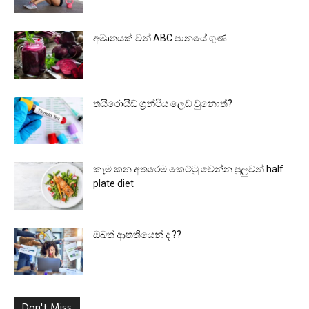
අමෘතයක් වන් ABC පානයේ ගුණ
තයිරොයිඩ් ග්‍රන්ථිය ලෙඩ වුනොත්?
කෑම කන අතරෙම කෙට්ටු වෙන්න පුලුවන් half
plate diet
ඔබත් ආතතියෙන් ද ??
Don't Miss