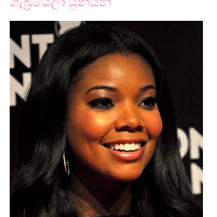
ගැබ්‍රියෙලා යුනියන්