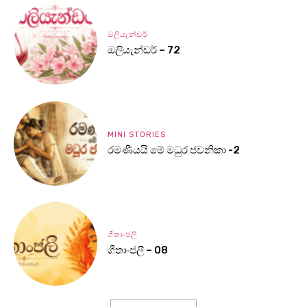
ඔලියැන්ඩර්
ඔලියැන්ඩර් – 72
MINI STORIES
රමණීයයි මේ මධුර ජවනිකා -2
ගීතාංජලී
ගීතාංජලී – 08