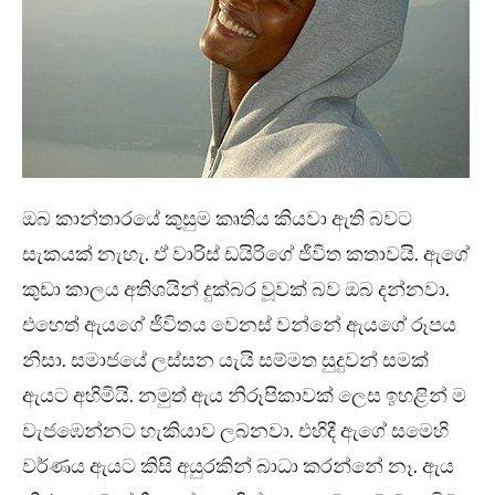
ඔබ කාන්තාරයේ කුසුම කෘතිය කියවා ඇති බවට
සැකයක් නැහැ. ඒ වාරිස් ඩයිරිගේ ජීවිත කතාවයි. ඇගේ
කුඩා කාලය අතිශයින් දුක්බර වූවක් බව ඔබ දන්නවා.
එහෙත් ඇයගේ ජීවිතය වෙනස් වන්නේ ඇයගේ රූපය
නිසා. සමාජයේ ලස්සන යැයි සම්මත සුදුවන් සමක්
ඇයට අහිමියි. නමුත් ඇය නිරූපිකාවක් ලෙස ඉහළින් ම
වැජඹෙන්නට හැකියාව ලබනවා. එහිදී ඇගේ සමෙහි
වර්ණය ඇයට කිසි අයුරකින් බාධා කරන්නේ නෑ. ඇය