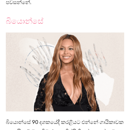
පවසන්නේ.
බියොන්සේ
බියොන්සේ 90 දශකයේදී කරළියට එන්නේ ගායිකාවක