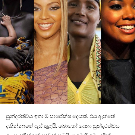
සුන්දරත්වය ඉතා ම සාපේක්ෂ දෙයක්. එය ඇත්තේ
දකින්නාගේ දෑස් තුළයි. බොහෝ දෙනා සුන්දරත්වය