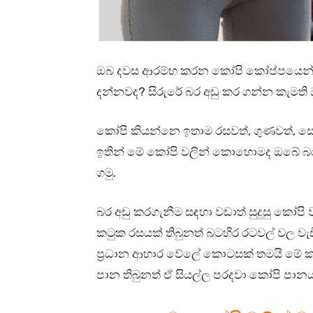
ඔබ දවස ආරම්භ කරන කෝපි කෝප්පයෙන
දන්නවද? සිරුරේ බර අඩු කර ගන්න කැමති 
කෝපි කියන්නෙ ඉතාම රසවත්, ගුණවත්, සෞඛ
ඉතින් මේ කෝපි වලින් කොහොමද ඔබේ බර අ
ගමු.
බර අඩු කරගැනීම සඳහා වඩාත් සුදුසු කෝපි 
කටුක රසයක් තිබුනත් බටහිර රටවල් වල වැඩ
ප්‍රධාන ආහාර වේලේ කොටසක් තමයි මේ
පාන තිබුනත් ඒ සියල්ල පරදවා කෝපි පානය