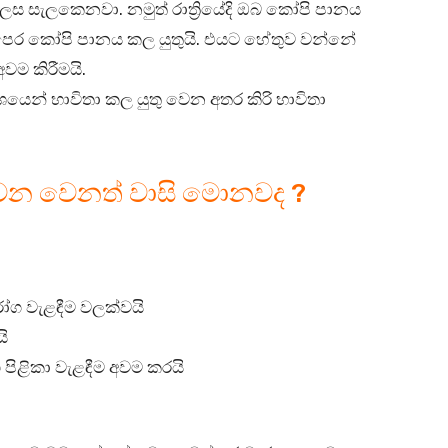
ස සැලකෙනවා. නමුත් රාත්‍රියේදි ඔබ කෝපි පානය
පෙර කෝපි පානය කල යුතුයි. එයට හේතුව වන්නේ
වම කිරීමයි.
ෙන් භාවිතා කල යුතු වෙන අතර කිරි භාවිතා
වෙන වෙනත් වාසි මොනවද ?
 රෝග වැළඳීම වලක්වයි
යි
්ග පිළිකා වැළඳීම අවම කරයි