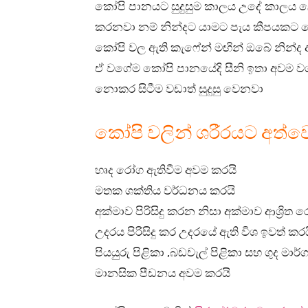
කෝපි පානයට සුදුසුම කාලය උදේ කාලය ලෙ
කරනවා නම් නින්දට යාමට පැය කීපයකට 
කෝපි වල ඇති කැෆේන් මඟින් ඔබේ නින්ද අ
ඒ වගේම කෝපි පානයේදි සීනි ඉතා අවම වශය
නොකර සිටීම වඩාත් සුදුසු වෙනවා
කෝපි වලින් ශරීරයට අත්
හෘද රෝග ඇතිවීම අවම කරයි
මතක ශක්තිය වර්ධනය කරයි
අක්මාව පිරිසිදු කරන නිසා අක්මාව ආශ්‍රිත
උදරය පිරිසිදු කර උදරයේ ඇති විශ ඉවත් කර
පියයුරු පිළිකා ,බඩවැල් පිළිකා සහ ගුද මාර
මානසික පීඩනය අවම කරයි