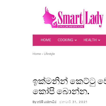
SmartLady
HOME
COOKING
HEALTH
Home
Lifestyle
ඉක්මනින් කෙට්ටු ව
කෝපි බොන්න.
By
හර්ෂි සේනාධීර
ජනවාරි 31, 2021