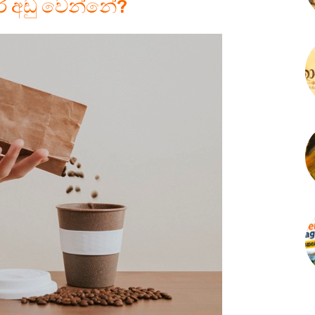
 අඩු වෙන්නේ?