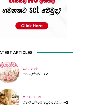
ATEST ARTICLES
ඔලියැන්ඩර්
ඔලියැන්ඩර් – 72
MINI STORIES
රමණීයයි මේ මධුර ජවනිකා -2