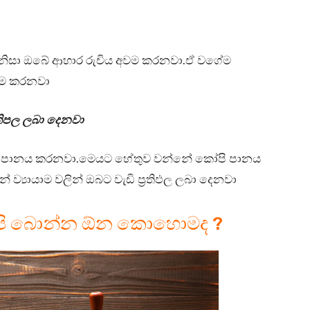
 නිසා ඔබේ ආහාර රුචිය අවම කරනවා.ඒ වගේම
වම කරනවා
ප්‍රතිපල ලබා දෙනවා
පි පානය කරනවා.මෙයට හේතුව වන්නේ කෝපි පානය
ඟින් ව්‍යායාම වලින් ඔබට වැඩි ප්‍රතිඵල ලබා දෙනවා
ෝපි බොන්න ඕන කොහොමද ?