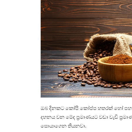
ඔබ දිනකට කෝපි කෝප්ප හතරක් හෝ පහක් ප
දහනය වන මේද ප්‍රමාණයට වඩා වැඩි ප්‍ර
සොයාගෙන තියනවා.