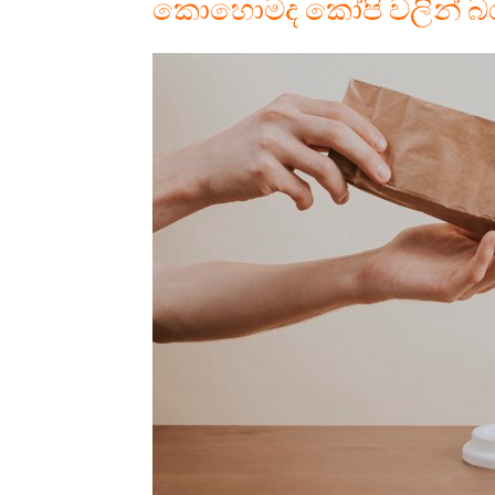
කොහොමද කෝපි වලින් බර