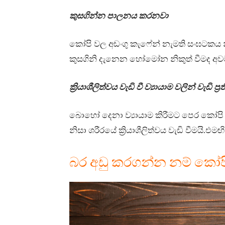
කුසගින්න පාලනය කරනවා
කෝපි වල අඩංගු කැෆේන් නැමති සංඝටකය
කුසගිනි දැනෙන හෝමෝන නිකුත් වීමද අ
ක්‍රියාශීලිත්වය වැඩි වී ව්‍යායාම වලින් වැඩි 
බොහෝ දෙනා ව්‍යායාම කිරීමට පෙර කෝ
නිසා ශරීරයේ ක්‍රියාශීලිත්වය වැඩි වීමයි.එම
බර අඩු කරගන්න නම් ක