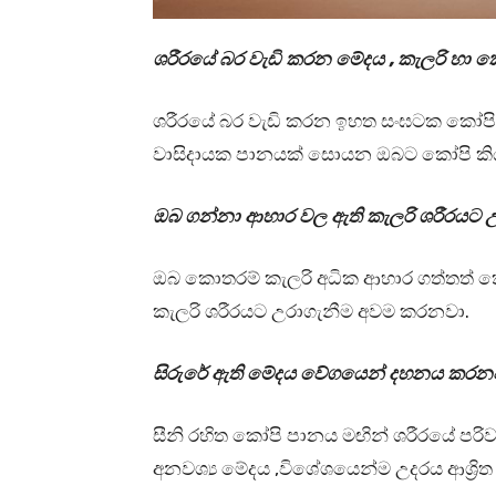
ශරීරයේ බර වැඩි කරන මේදය , කැලරි හා
ශරීරයේ බර වැඩි කරන ඉහත සංඝටක කෝප
වාසිදායක පානයක් සොයන ඔබට කෝපි කිය
ඔබ ගන්නා ආහාර වල ඇති කැලරි ශරීරයට 
ඔබ කොතරම් කැලරි අධික ආහාර ගත්තත් ක
කැලරි ශරීරයට උරාගැනීම අවම කරනවා.
සිරුරේ ඇති මේදය වේගයෙන් දහනය කරන
සීනි රහිත කෝපි පානය මඟින් ශරීරයේ පරිවෘ
අනවශ්‍ය මේදය ,විශේශයෙන්ම උදරය ආශ්‍