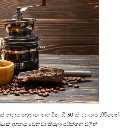
ානය කරනවා නම් විනාඩි 30 ක් ව්‍යායාම කිරීමෙන්
මාණයක් දහනය වෙනවා කියලා පරික්ශන වලින්