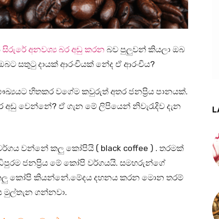
්
සිරුරේ අනවශ්‍ය බර අඩු කරන
බව පුලුවන් කියලා ඔබ
ඔබට සතුටු දායක් ආරංචියක් නේද ඒ ආරංචිය?
්‍යයට හිතකර වගේම කවුරුත් අතර ජනප්‍රිය පානයක්.
ඩු වෙන්නේ? ඒ ගැන මේ ලිපියෙන් නිවැරැදිව දැන
L
වර්ගය වන්නේ කලු කෝපියි ( black coffee ) . තරමක්
ිපුරම ජනප්‍රිය මේ කෝපි වර්ගයයි. සමහරුන්ගේ
 කලු කෝපි කියන්නේ.මේදය දහනය කරන මොන තරම්
 මුල්තැන ගන්නවා.