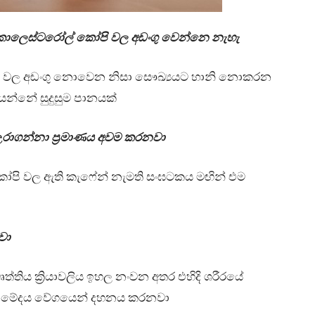
 කොලෙස්ටරෝල් කෝපි වල අඩංගු වෙන්නෙ නැහැ
ි වල අඩංගු නොවෙන නිසා සෞඛ්‍යයට හානි නොකරන
න්නේ සුදුසුම පානයක්
උරාගන්නා ප්‍රමාණය අවම කරනවා
ෝපි වල ඇති කැෆේන් නැමති සංඝටකය මඟින් එම
වා
ත්තිය ක්‍රියාවලිය ඉහල නංවන අතර එහිදි ශරීරයේ
රිත මේදය වේගයෙන් දහනය කරනවා