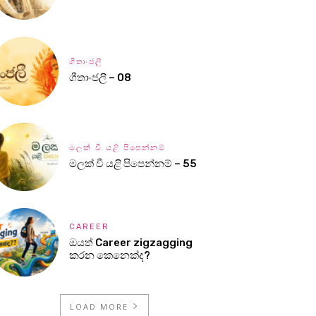
ගීතාංජලී
ගීතාංජලී – 08
මලක් වී යළි පිපෙන්නම්
මලක් වී යළි පිපෙන්නම් – 55
CAREER
ඔයත් Career zigzagging
කරන කෙනෙක්ද?
LOAD MORE