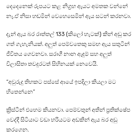
දෙදෙනෙක් රූපයට කළ නිග්‍රහ ඇයට අමතක වන්නේ
නෑ.ඒ නිසා හඬමින් වෙහෙසෙමින් ඇය සටන් කරනවා.
දැන් ඇය බර රාත්තල් 133 (කිලෝ හැටක්) කින් අඩු කර
ගත් ගැහැනියක්. අලුත් පෙම්වතෙකු සමඟ ඇය සතුටින්
ජීවිතය ගෙවනවා. සරාගී නාන ඇඳුම් සහ අලුත්
විලාසිතා තවදුරටත් සිහිනයක් නෙවෙයි.
“අවුරුදු තිහකට පස්සේ ආයේ ඉපදිලා කියලා මට
හිතෙන්නෙ”
ක්‍රිස්ටීන් එහෙම කියනවා. පෙම්වතුන් අතින් ප්‍රතික්ෂේප
වෙද්දී සිටියාට වඩා හරියටම අඩකින් ඇය බර අඩු
කරගෙන.