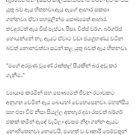
යුතු බව ඇය හිතනවා.ඇය ඇගේ ආහාර සකසා
ගන්නවා. ඒවා සහමුලින්ම සෞඛ්‍යමත් ආහාර.
තවදුරටත් ඇය චීස් පැස්ටා, පීසා, චිප්ස් වර්ග, බර්ගර්ස්
හොයන්නේ නෑ. ඇයට ඒවාට වඩා ජයග්‍රහණය වටින
බවත් නොනවත්වා සටන් කළ යුතු බවත් ඇය හිතනවා.
“මගේ අරමුණ වුණේ රාත්තල් සීයකින් බර අඩු කර
ගැනීම..”
ව්‍යායාම කරමින් සහ සෞඛ්‍යමත් ජීවන රටාවකට
අනුගත වෙමින් ඇය බොහෝ වෙහෙසෙනවා. මහන්සිය
සහ එපා වීම් නිසා සියල්ල අතහැර දමා රසවත් බර්ගර්
එකක් කමින් ඇඳේ වැටිලා දවසම නිදා ගන්න ඇයට
නොහිතෙනවා නෙවෙයි. එහෙත් වංචාකාරී පෙම්වතුන්