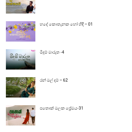
හදේ කොතැනක හෝ හිඳී – 01
මීදුම් මාරුත -4
රන් මල් දම් – 62
පතොක් මලක ප්‍රේමය-31