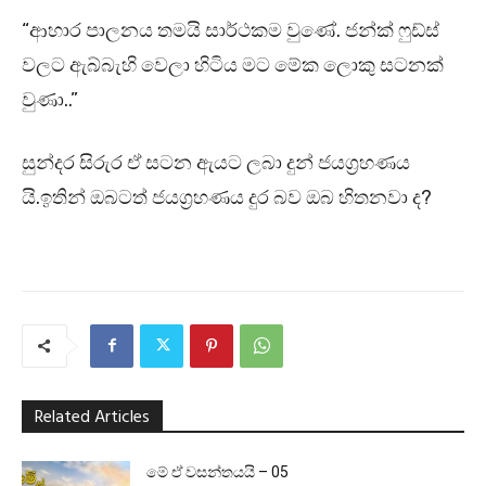
“ආහාර පාලනය තමයි සාර්ථකම වුණේ. ජන්ක් ෆුඩ්ස්
වලට ඇබ්බැහි වෙලා හිටිය මට මේක ලොකු සටනක්
වුණා..”
සුන්දර සිරුර ඒ සටන ඇයට ලබා දුන් ජයග්‍රහණය
යි.ඉතින් ඔබටත් ජයග්‍රහණය දුර බව ඔබ හිතනවා ද?
Related Articles
මේ ඒ වසන්තයයි – 05