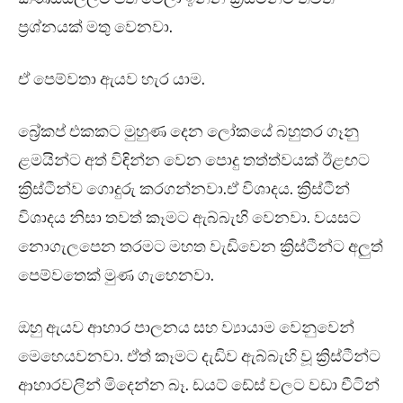
ප්‍රශ්නයක් මතු වෙනවා.
ඒ පෙම්වතා ඇයව හැර යාම.
බ්‍රේකප් එකකට මුහුණ දෙන ලෝකයේ බහුතර ගෑනු
ළමයින්ට අත් විඳින්න වෙන පොදු තත්ත්වයක් ඊළඟට
ක්‍රිස්ටීන්ව ගොදුරු කරගන්නවා.ඒ විශාදය. ක්‍රිස්ටීන්
විශාදය නිසා තවත් කෑමට ඇබ්බැහි වෙනවා. වයසට
නොගැලපෙන තරමට මහත වැඩිවෙන ක්‍රිස්ටීන්ට අලුත්
පෙම්වතෙක් මුණ ගැහෙනවා.
ඔහු ඇයව ආහාර පාලනය සහ ව්‍යායාම වෙනුවෙන්
මෙහෙයවනවා. ඒත් කෑමට දැඩිව ඇබ්බැහි වූ ක්‍රිස්ටීන්ට
ආහාරවලින් මිදෙන්න බෑ. ඩයට් ඩේස් වලට වඩා චීටින්