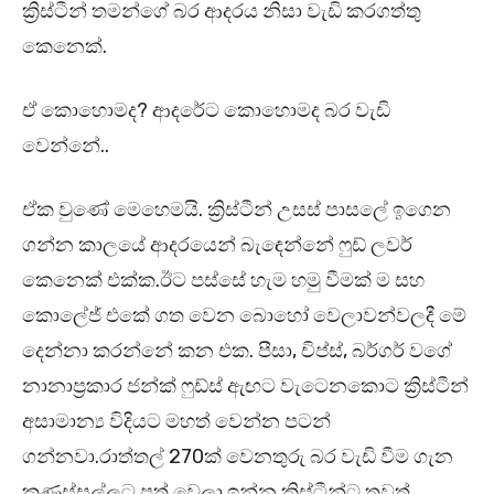
ක්‍රිස්ටීන් තමන්ගේ බර ආදරය නිසා වැඩි කරගත්තු
කෙනෙක්.
ඒ කොහොමද? ආදරේට කොහොමද බර වැඩි
වෙන්නේ..
ඒක වුණේ මෙහෙමයි. ක්‍රිස්ටීන් උසස් පාසලේ ඉගෙන
ගන්න කාලයේ ආදරයෙන් බැඳෙන්නේ ෆුඩ් ලවර්
කෙනෙක් එක්ක.ඊට පස්සේ හැම හමු වීමක් ම සහ
කොලේජ් එකේ ගත වෙන බොහෝ වෙලාවන්වලදී මේ
දෙන්නා කරන්නේ කන එක. පීසා, චිප්ස්, බර්ගර් වගේ
නානාප්‍රකාර ජන්ක් ෆුඩ්ස් ඇඟට වැටෙනකොට ක්‍රිස්ටීන්
අසාමාන්‍ය විදියට මහත් වෙන්න පටන්
ගන්නවා.රාත්තල් 270ක් වෙනතුරු බර වැඩි වීම ගැන
කණස්සල්ලට පත් වෙලා ඉන්න ක්‍රිස්ටීන්ට තවත්