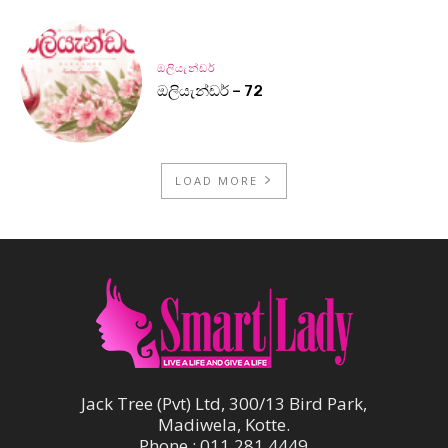
ඔලියැන්ඩර්
ඔලියැන්ඩර් – 72
LOAD MORE
Jack Tree (Pvt) Ltd, 300/13 Bird Park,
Madiwela, Kotte.
Phone : 011 281 4449