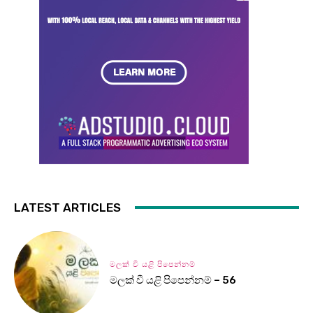
LATEST ARTICLES
මලක් වී යළි පිපෙන්නම්
මලක් වී යළි පිපෙන්නම් – 56