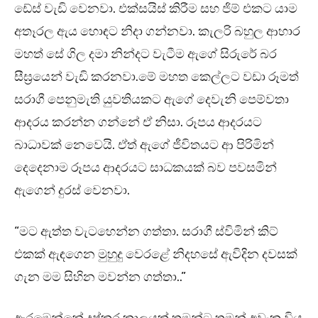
ඩේස් වැඩි වෙනවා. එක්සයිස් කිරීම සහ ජිම් එකට යාම
අතෑරල ඇය හොඳට නිදා ගන්නවා. කැලරි බහුල ආහාර
මහත් සේ ගිල දමා නින්දට වැටීම ඇගේ සිරුරේ බර
සීඝ්‍රයෙන් වැඩි කරනවා.මේ මහත කෙල්ලට වඩා රූමත්
සරාගී පෙනුමැති යුවතියකට ඇගේ දෙවැනි පෙම්වතා
ආදරය කරන්න ගන්නේ ඒ නිසා. රූපය ආදරයට
බාධාවක් නෙවෙයි. ඒත් ඇගේ ජීවිතයට ආ පිරිමින්
දෙදෙනාම රූපය ආදරයට සාධකයක් බව පවසමින්
ඇගෙන් දුරස් වෙනවා.
“මට ඇත්ත වැටහෙන්න ගත්තා. සරාගී ස්විමින් කිට්
එකක් ඇඳගෙන මුහුදු වෙරළේ නිදහසේ ඇවිදින දවසක්
ගැන මම සිහින මවන්න ගත්තා..”
ඇරඹෙන්නේ දුෂ්කර කාලයක්.තමන්ට තමන් අවංක විය