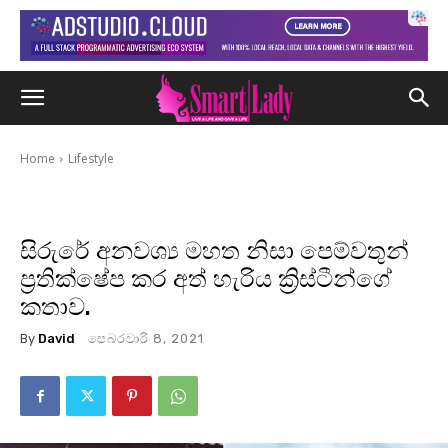
Home
Lifestyle
සිරුරේ අනවශ්‍ය මහත නිසා පෙම්වතුන්
ප්‍රතික්ෂේප කර අත් හැරිය ක්‍රිස්ටීන්ගේ
කතාව.
By
David
පෙබරවාරි 8, 2021