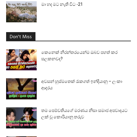
මා හද මට නැති විට -21
Don't Miss
කෙනෙක් නිරන්තරයෙන්ම ඔබව පහත් කර
සලකනවද?
අවසන් හුස්මතෙක් රැකගත් ඉන්දියානු – ලංකා
ආදරය
තම පෙම්වතියගේ මරණය නිසා සමාජ අපවාදයට
ලක් වූ කොරියානු තරුව