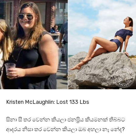
Kristen McLaughlin: Lost 133 Lbs
සිනා සී තර වෙන්න කියලා ජනප්‍රිය කියමනක් තිබ්බට
ආදරය නිසා තර වෙන්න කියලා ඔබ අහලා නෑ නේද?