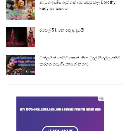
නැවත ඉපදීම ඇත්තක් බව ඔප්පු කල Dorothy
Eady ගෙ කතාව
රටවල් 51, එක රතු ඇඳුමයි!
ඔන්ලයින් පේමට් එකක් නිසා මුදල් සියල්ල අහිමි
කරගත් තරුණියකගේ කතාව