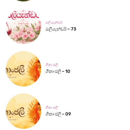
ඔලියැන්ඩර්
ඔලියැන්ඩර් – 73
ගීතාංජලී
ගීතාංජලී – 10
ගීතාංජලී
ගීතාංජලී – 09