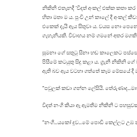
නිකිනි එතැනදී ‘විදත් අංකල් එක්ක කතා
හිතා මතා ම ය. පුංචි උන් කාලේ දී අංකල්
එකෙක් දැයි ඇය සිතුවා ය. වයස නො පෙනෙ
ගැහැනියකි. විවාහය නම් ගමනේ අතර මගකින
සුමනා ගේ සතුටු සිනා හඬ කාලෙකට පස්සේ ග
පිසීමේ කටයුතු සිදු කළා ය. ග්‍රැනී නිකිනි ග
ඇති බව ඇය වටහා ගත්තේ කෑම මේසයේ දී ඔ
“පවුලක් කඩා ගන්න ලේසියි. තේරුණාද…මාත
විදත් නංගි කියා ඈ ඇමතීම නිකිනි ට පහසුවක
“නංගි…යකෝ දුව…මේ පොඩි කෙල්ලට උඹ න