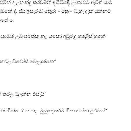
ින් ද උනන්දු කරවමින් ද සිටියදී, ලංකාවට ඇවිත් යාම
නේ දී, සිය ඉපැරණි මිතුරා – මිත්‍ර – බැහැ දැක යන්නට
ියේ ය.
. තාමත් උඹ පරක්කු නෑ. යකෝ අවුරුදු හතළිස් හතක්
ි කරල ඩිවෝස් වෙලාත්නෙ”
යක් කරල බලන්න එපැයි”
රට බහින්න ඕන නෑ…මුහුදෙ තරම හිතා ගන්න පුළුවන්”