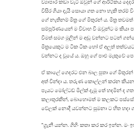
ව්‍යාපාර කඩා වැටී ඔවුන් ගේ ආර්ථිකය දෙද
විසිර ගියා දැයි සොයා ගත නො හැකි තරම්
ගේ නැතිනම් මිත්‍ර ගේ මිතුරන් ය. මිත්‍ර තව
සම්පූර්ණයෙන් ම විවාහ වී ඔවුන්ට ම කියා
වීමත් සමග මුලින් ම අඩු වන්නට පටන් ගන්නේ
මිත්‍රයෙකුට ම ටික ටික හෝ ඒ අලුත් තත්වයට
වන්නට ද වූයේ ය. ඔහු ගේ පාළු මැකුවේ පො
ඒ කාලේ ගෙදරට එන බාල පුතා ගේ මිතුරන් 
අත් වින්දා ය. තරුණ කොල්ලන් කරන කියන 
පැයට මෝල්ටඩ් මිල්ක් දැමූ තේ හදමින් ද 
කලාතුරකින්, බොහොමත් ම කලකට පස්සේ 
වේලක් නොදී යවන්නට සුමනා ට හිත හදා 
“ග්‍රැනී යන්න. ගිහිං කතා කර කර ඉන්න. මං 