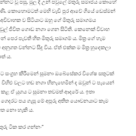
රන්නට වූ පසු, මුල දී උන් පවුලේ මිතුරු සමාජය කොහේ
 විණි. කොහොමටත් මෙහි වැඩි පුර ආවේ ගියේ ඩෙස්මන්
මත් අවිවාහක ව සිටියාට ඔහු ගේ මිතුරු සමාගමය
 පවුල් ජීවිත ගොඩ නගා ගෙන සිටිති. කෙනෙක් විවාහ
 පෙර පැවති හිත මිතුරු සමාගම් ය. මිත්‍ර ගේ හැම
 අනුගත වන්නට සිදු විය. ඒත් එක්ක ම මිත්‍ර හුදෙකලා
ත් ය.
ට සංග්‍රහ කිරීමෙන් සුමනා ඔබේසේකර විශේෂ සතුටක්
විහිළු වලට හඬ නගා හිනැහෙමින් ද ඔවුන් ට පැයෙන්
ගත කළ ඒ යුගය ට සුමනා තවමත් ආදරේ ය. ඉතා
ගෙදරට පය ගැසූ මේ අපූරු අතීත යෞවනයාට කෑම
ගත නො හැකි ය.
ඉතුරු ටික කර ගන්නං”