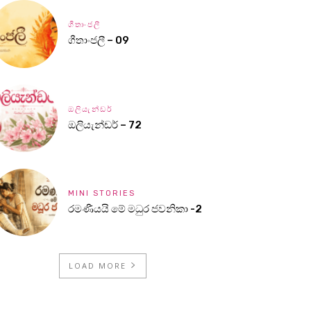
ගීතාංජලී
ගීතාංජලී – 09
ඔලියැන්ඩර්
ඔලියැන්ඩර් – 72
MINI STORIES
රමණීයයි මේ මධුර ජවනිකා -2
LOAD MORE