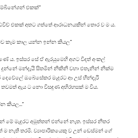
කම්බිනේශන් එකක්”
ැන්ඩ්විච් එකක් අතට ගත්තේ ආරාධනයකින් තොර ව ම ය.
කිව්ව කෑම කාල යන්න ඉන්න කියල”
ුණේ ය. ඉස්සර සේ ඒ ඇරයුමෙහි අගට විදත් අංකල්
්නේ මන්දැයි සිතමින් නිකිනි වහා එතැනින් නික්ම
නිතර දෙවේලේ ඔබේසේකර මැදුරට ආ උස් හීන්දෑරි
 තවමත් ඇය ට නො විසඳුණ අභිරහසක් ම විය.
න්න කියල…”
ැන් මේ මැදුරට අමුත්තන් එන්නේ නැත. ඉස්සර නිතර
ේ ම නැති තරමි. ව්‍යාපාරිකයෙකු ව උන් ඩෙස්මන් ගේ