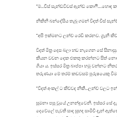
“ම්…චීස් සැන්ඩ්විචස් ඇන්ඩ් කොෆී….හොඳ 
නිකිනි බන්දේසිය තැබූ ගමන් විදත් චීස් ස
“අපි ඉක්මනට ලන්ච් රෙඩි කරනව. ග්‍රැනී 
විදත් මිත්‍ර දෙස බලා හඬ නැගෙන සේ සිනාස
කියන වචන දෙක එකතු කරන්නට සිත් නො දුන
ගියා ය. ඉස්සර මිත්‍ර බාප්පා හමු වන්නට 
තරුණයා මේ තරම් කඩවසම් පුරුෂයෙකු වීම
“විදත් අංකල් ට කිව්වද නිකී…ලන්ච් වලට ඉ
සුමනා පසු වූයේ උනන්දුවෙනි. ඉස්සර සේ ද
දෙවේලේ පැවති සාද සුහද සාමීචී දැන් ඇත්ත