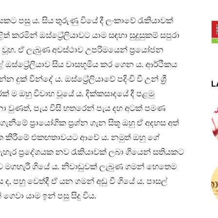
සකට පසු ය. සිය තුරුණු වියේ දී ලංකාවේ රැකියාවක්
ත් කරමින් ඔස්ට්‍රේලියාවට යාම සඳහා සුදුසුකම් සපුරා
සිනහ වූහ. ඒ ලැබුණ අවස්ථාව උපරිමයෙන් ප්‍රයෝජන
ඔස්ට්‍රේලියාව සිය වාසභූමිය කර ගෙන ය. ආර්ථිකය
ක් වින්දේ ය. ඔස්ට්‍රේලියාවේ පදිංචි වී උන් ශ්‍රී
L
ම ඔහු විවාහ වූයේ ය. දික්කසාදයේ දී පළමු
ා වුණත්, පැය විසි හතරෙන් පැය දහ අටක් පමණ
ැනීමේ ප්‍රායෝගික ප්‍රශ්න ගැන සිතූ ඔහු ඒ අදහස අත්
ගත කිරීමේ එකඟතාවයට ආවේ ය. නමුත් ඔහු ගේ
 බැහැර ප්‍රදේශයක නව රැකියාවක් ලබා ගියෙන් සතියකට
ාව මගහැරී ගියේ ය. නිවාඩුවක් ලැබුණ ගමන් හෙතෙම
 පහු වෙත්දී ඒ යන ගමන් අඩු වී ගියේ ය. පාසල්
 ගෙවා යාම ඉන් පසු සිදු විය.