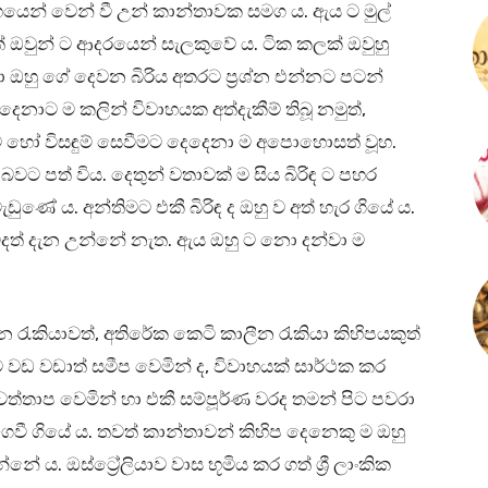
වාහයෙන් වෙන් වී උන් කාන්තාවක සමග ය. ඇය ට මුල්
ත් ඔවුන් ට ආදරයෙන් සැලකුවේ ය. ටික කලක් ඔවුහු
් හා ඔහු ගේ දෙවන බිරිය අතරට ප්‍රශ්න එන්නට පටන්
ෙදෙනාට ම කලින් විවාහයක අත්දැකීම් තිබූ නමුත්,
මට හෝ විසඳුම් සෙවීමට දෙදෙනා ම අපොහොසත් වූහ.
ඩු බවට පත් විය. දෙතුන් වතාවක් ම සිය බිරිඳ ට පහර
ණේ ය. අන්තිමට එකී බිරිඳ ද ඔහු ව අත් හැර ගියේ ය.
ිදත් දැන උන්නේ නැත. ඇය ඔහු ට නො දන්වා ම
ධාන රැකියාවත්, අතිරේක කෙටි කාලීන රැකියා කිහිපයකුත්
ට වඩ වඩාත් සමීප වෙමින් ද, විවාහයක් සාර්ථක කර
්තාප වෙමින් හා එකී සම්පූර්ණ වරද තමන් පිට පවරා
වී ගියේ ය. තවත් කාන්තාවන් කිහිප දෙනෙකු ම ඔහු
 ය. ඔස්ට්‍රේලියාව වාස භූමිය කර ගත් ශ්‍රී ලාංකික