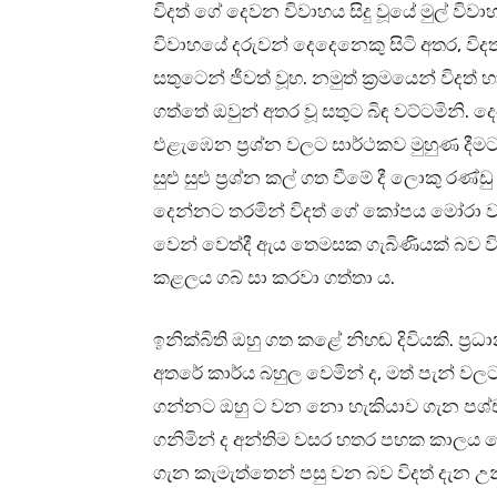
විදත් ගේ දෙවන විවාහය සිදු වූයේ මුල් වි
විවාහයේ දරුවන් දෙදෙනෙකු සිටි අතර, විද
සතුටෙන් ජීවත් වූහ. නමුත් ක්‍රමයෙන් විදත
ගත්තේ ඔවුන් අතර වූ සතුට බිඳ වට්ටමිනි. ද
එළැඹෙන ප්‍රශ්න වලට සාර්ථකව මුහුණ දී
සුළු සුළු ප්‍රශ්න කල් ගත වීමේ දී ලොකු රණ්
දෙන්නට තරමින් විදත් ගේ කෝපය මෝරා වැඩු
වෙන් වෙත්දී ඇය තෙමසක ගැබිණියක් බව ව
කළලය ගබ් සා කරවා ගත්තා ය.
ඉනික්බිති ඔහු ගත කළේ නිහඬ දිවියකි. ප්‍ර
අතරේ කාර්ය බහුල වෙමින් ද, මත් පැන් වල
ගන්නට ඔහු ට වන නො හැකියාව ගැන පශ්චත
ගනිමින් ද අන්තිම වසර හතර පහක කාලය ගෙ
ගැන කැමැත්තෙන් පසු වන බව විදත් දැන උන්නේ