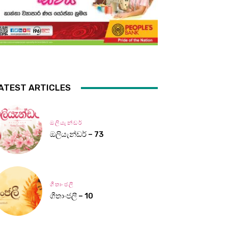
ATEST ARTICLES
ඔලියැන්ඩර්
ඔලියැන්ඩර් – 73
ගීතාංජලී
ගීතාංජලී – 10