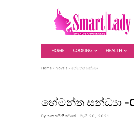
SmartLady
HOME
COOKING
HEALTH
Home
Novels
හේමන්ත සන්ධ්‍යා
හේමන්ත සන්ධ්‍යා -
By
ගංගා ෂයිනි ගමගේ
මැයි 20, 2021