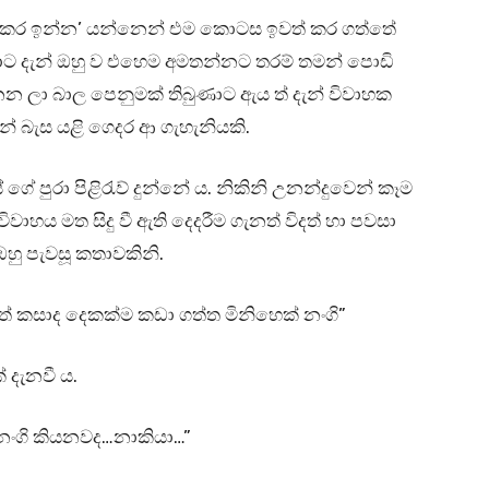
 කර කර ඉන්න’ යන්නෙන් එම කොටස ඉවත් කර ගත්තේ
 කීවාට දැන් ඔහු ව එහෙම අමතන්නට තරම් තමන් පොඩි
න ලා බාල පෙනුමක් තිබුණාට ඇය ත් දැන් විවාහක
් බැස යළි ගෙදර ආ ගැහැනියකි.
ේ පුරා පිළිරැව් දුන්නේ ය. නිකිනි උනන්දුවෙන් කෑම
ේ විවාහය මත සිදු වී ඇති දෙදරීම ගැනත් විදත් හා පවසා
හු පැවසූ කතාවකිනි.
් කසාද දෙකක්ම කඩා ගත්ත මිනිහෙක් නංගි”
් දැනවී ය.
ංගි කියනවද…නාකියා…”