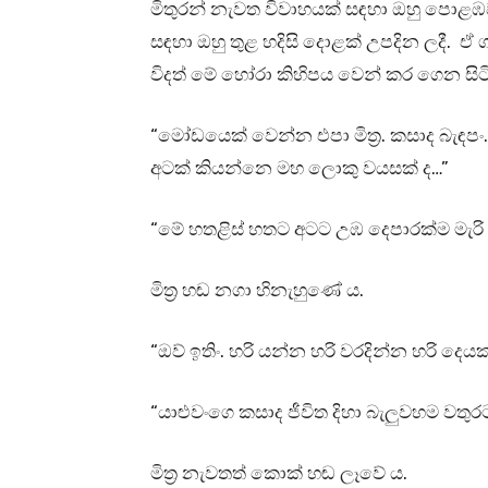
මිතුරන් නැවත විවාහයක් සඳහා ඔහු පොළඹවම
සඳහා ඔහු තුළ හදිසි දොළක් උපදින ලදී. ඒ ගම
විදත් මේ හෝරා කිහිපය වෙන් කර ගෙන සිට
“මෝඩයෙක් වෙන්න එපා මිත්‍ර. කසාද බැඳපං
අටක් කියන්නෙ මහ ලොකු වයසක් ද…”
“මේ හතළිස් හතට අටට උඹ දෙපාරක්ම මැර
මිත්‍ර හඬ නගා හිනැහුණේ ය.
“ඔව් ඉතිං. හරි යන්න හරි වරදින්න හරි දෙ
“යාළුවංගෙ කසාද ජීවිත දිහා බැලුවහම වතු
මිත්‍ර නැවතත් කොක් හඬ ලෑවේ ය.