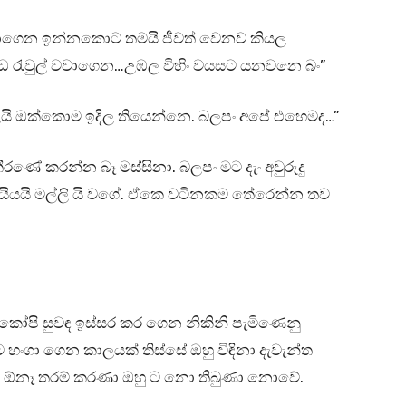
දාගෙන ඉන්නකොට තමයි ජීවත් වෙනව කියල
රැවුල් වවාගෙන…උඹල විහිං වයසට යනවනෙ බං”
ි ඔක්කොම ඉදිල තියෙන්නෙ. බලපං අපේ එහෙමද…”
ණේ කරන්න බෑ මස්සිනා. බලපං මට දැං අවුරුදු
යියයි මල්ලි යි වගේ. ඒකෙ වටිනකම තේරෙන්න තව
ේ කෝපි සුවඳ ඉස්සර කර ගෙන නිකිනි පැමිණෙනු
 හංගා ගෙන කාලයක් තිස්සේ ඔහු විඳිනා දැවැන්ත
ට ඕනෑ තරම් කරණා ඔහු ට නො තිබුණා නොවේ.