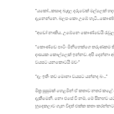
“යකෝ…කසාද බැඳල දරුවෙක් මල්ලෙක් හ
දැනෙන්නෙ. බලපංකො උඹේ හැටි…කොණ්ඩ 
“අඩෝ නාකිය. උඹේනෙ කොණ්ඩෙයි රැවුලය
“කොණ්ඩෙ පාටිං මිනිහෙක්ගෙ තරුණකම තීර
දාසයක කොල්ලෙක් ඉන්නව. අපි දෙන්නා අ
වයසට යනකොටයි මචං”
“දැං ඉතිං තව මොනා වයසට යන්නද බං…”
මිත්‍ර සුසුමක් හෙළමින් ඒ කතාව නතර කළ
දැකීමෙනි. නො එසේ වී නම්, මේ සිනහව යට
හුදෙකලාව ගැන විදත් එක්ක කතා කරන්න