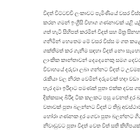
විදත් විට්ටච්චි ලංකාවට පැමිණියේ වසර විස්
කරන ගමන් ඉංග්‍රීසි විභාග ගණනාවක් යළි යළි
ගත් හැටි සිහිපත් කරමින් විදත් සහ මිත්‍ර 
ගනිමින් හෙතෙම මේ වසර විස්ස ම ගත කළේ 
ශක්තිමත් කර ගැනීම සඳහා විදත් නො සෑහෙන්න දු
ලාංකික කාන්තාවන් දෙදෙනෙකු සමග දෙවරක් 
විවාහයේ දරුවා ලබා ගන්නට විදත් ට උවමන
රැකියා වල නිරත වෙමින් දරුවෙක් හදා වඩා ග
හැර දමා ඉරිදාට පමණක් පුතා එක්ක දවස 
දික්කසාද බිරිඳ ටික කලකට පසු වෙනත් දුර
වතාවක් පුතා බලන්නට විදත් ට තිබූ අවස්ථ
හෝරා ගණනක දුර ගෙවා පුතා බලන්නට ගිය ද,
නිවාඩුවට පුතා විදත් වෙත විත් සති කිහිපයක්