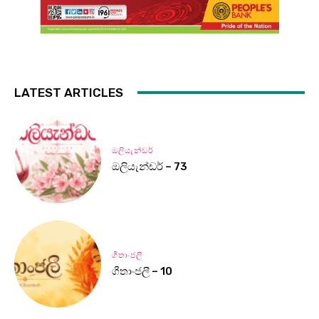
LATEST ARTICLES
ඔලියැන්ඩර්
ඔලියැන්ඩර් – 73
ගීතාංජලී
ගීතාංජලී – 10