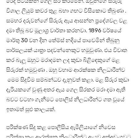
රෙදි පටියකින් ගෙල සිර කිරීමෙන්. ඔවුන්ගේ සිරුරු
විශාල ලියුම් කවර තුළ බහා ගඟට විසිකොට තිබුණා .
සමහර දරුවන්ගේ සිරුරු ඇය ආසන්න ප්‍රදේශවල වළ
දමා තිබූ බව මූලාශ්‍ර වාර්තා කරනවා. 1896 වර්ෂයේ
මාර්තු 30 වන දින තේම්ස් නදියේ පාවෙමින් තිබුනු
පාර්සලයක් යාත්‍රා පදවන්නෙකුට හමුවුණා. එය විවෘත
කර බැලූ ඔහුට මරාදමන ලද කුඩා බිළිඳෙකුගේ මළ
සිරුරක් හමුවුණා . ඔහු වහාම ආරක්ෂක නිලධාරීන්ව
මෙම සිදුවීම සම්බන්ධව දැනුවත් කළා. මළ සිරුර කුඩා
දැරියකගේ වුණු අතර ඇය ගෙල සිරකර මරා දමා ඇති
බවට වටහා ගැනීමට පොලිස් නිලධාරීන්ට ගත වූයේ
ඉතාමත් සුළු කාලයක්.
පරීක්ෂණ සිදු කළ පොලීසිය ඇමීලියාගේ නිවෙස
පරීක්ෂා කළ ආරක්ෂක නිලධාරීන්ට ඇයව අත්අඩංගුවට