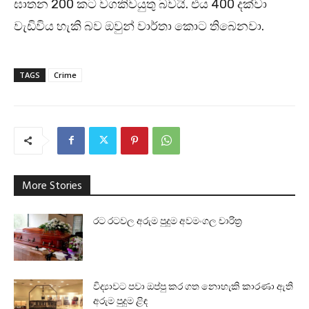
ඝාතන 200 කට වගකිවයුතු බවයි. එය 400 දක්වා
වැඩිවිය හැකි බව ඔවුන් වාර්තා කොට තිබෙනවා.
TAGS
Crime
More Stories
රට රටවල අරුම පුදුම අවමංගල චාරිත්‍ර
විද්‍යාවට පවා ඔප්පු කර ගත නොහැකි කාරණා ඇති
අරුම පුදුම ළිඳ