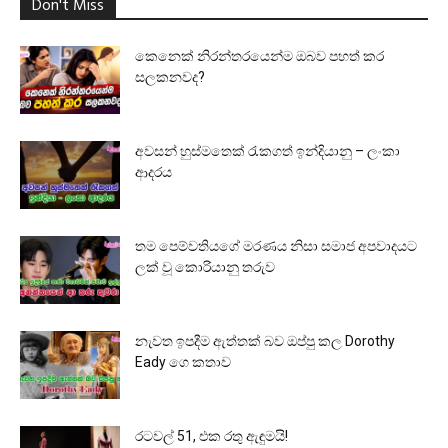
Don't Miss
කෙනෙක් නිරන්තරයෙන්ම ඔබව පහත් කර
සලකනවද?
අවසන් හුස්මතෙක් රැකගත් ඉන්දියානු – ලංකා
ආදරය
තම පෙම්වතියගේ මරණය නිසා සමාජ අපවාදයට
ලක් වූ කොරියානු තරුව
නැවත ඉපදීම ඇත්තක් බව ඔප්පු කල Dorothy
Eady ගෙ කතාව
රටවල් 51, එක රතු ඇඳුමයි!