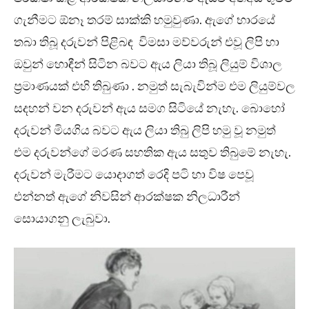
ගැනීමට ඕනෑ තරම් සාක්කි හමුවුණා. ඇගේ භාරයේ
තබා තිබූ දරුවන් පිළිබඳ විමසා මව්වරුන් එවූ ලිපි හා
ඔවුන් හොඳීන් සිටින බවට ඇය ලියා තිබූ ලියුම් විශාල
ප්‍රමාණයක් එහි තිබුණා . නමුත් සැබැවින්ම එම ලියුම්වල
සදහන් වන දරුවන් ඇය සමග සිටියේ නැහැ. බොහෝ
දරුවන් මියගිය බවට ඇය ලියා තිබු ලිපි හමු වූ නමුත්
එම දරුවන්ගේ මරණ සහතික ඇය සතුව තිබුමේ නැහැ.
දරුවන් මැරීමට යොදාගත් රෙදි පටි හා විෂ පෙවූ
එන්නත් ඇගේ නිවසින් ආරක්ෂක නිලධාරීන්
සොයාගනු ලැබුවා.