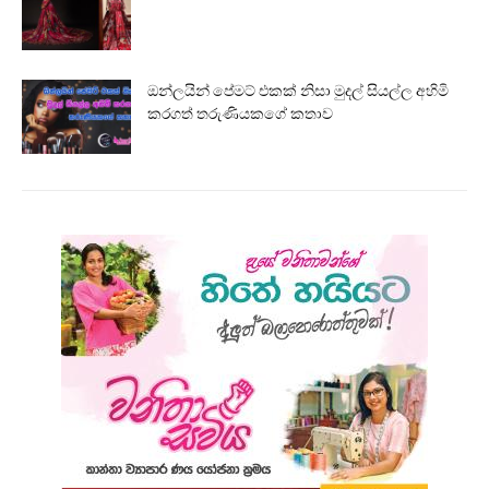
ඔන්ලයින් පේමට් එකක් නිසා මුදල් සියල්ල අහිමි
කරගත් තරුණියකගේ කතාව