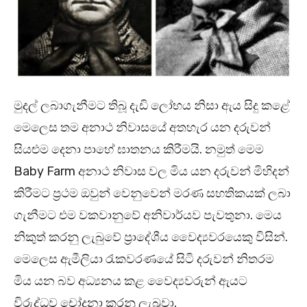
මුදල් ලබාගැනීමට තිබූ දැඩි ලෝභය නිසා ඇය සිදු කළේ
මෙලෙස තම අනාථ නිවාසයේ අතහැර යන දරුවන්
සියළුම දෙනා පාහේ ඝාතනය කිරීමයි. නමුත් මෙම
Baby Farm අනාථ නිවාස වල මිය යන දරුවන් මිහිදන්
කිරීමට ප්‍රථම ඔවුන් වෙනුවෙන් මරණ සහතිකයක් ලබා
ගැනීමට එම වකවානුවේ අනිවාර්යව පැවතුනා. මෙය
නිකුත් කරනු ලැබුවේ ප්‍රාදේශීය වෛද්‍යවරයෙකු විසින්.
මෙලෙස ඇමීලියා රැකවරණයේ සිටි දරුවන් නිතරම
මිය යන බව අධ්‍යනය කළ වෛද්‍යවරුන් ඇයට
විරුද්ධව චෝදනා කරනු ලැබුවා.