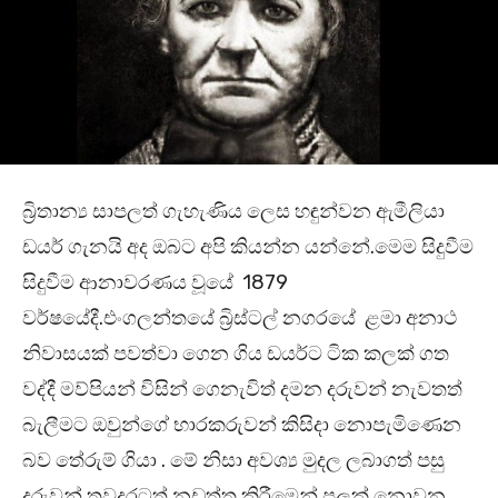
බ්‍රිතාන්‍ය සාපලත් ගැහැණිය ලෙස හඳුන්වන ඇමීලියා
ඩයර් ගැනයි අද ඔබට අපි කියන්න යන්නේ.මෙම සිදුවීම
සිදුවීම ආනාවරණය වූයේ 1879
වර්ෂයේදී.එංගලන්තයේ බ්‍රිස්ටල් නගරයේ ළමා අනාථ
නිවාසයක් පවත්වා ගෙන ගිය ඩයර්ට ටික කලක් ගත
වද්දී මව්පියන් විසින් ගෙනැවිත් දමන දරුවන් නැවතත්
බැලීමට ඔවුන්ගේ භාරකරුවන් කිසිදා නොපැමිණෙන
බව තේරුම් ගියා . මේ නිසා අවශ්‍ය මුදල ලබාගත් පසු
දරුවන් තවදුරටත් නඩත්තු කිරීමෙන් පලක් නොවන