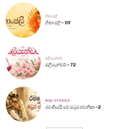
ගීතාංජලී
ගීතාංජලී – 09
ඔලියැන්ඩර්
ඔලියැන්ඩර් – 72
MINI STORIES
රමණීයයි මේ මධුර ජවනිකා -2