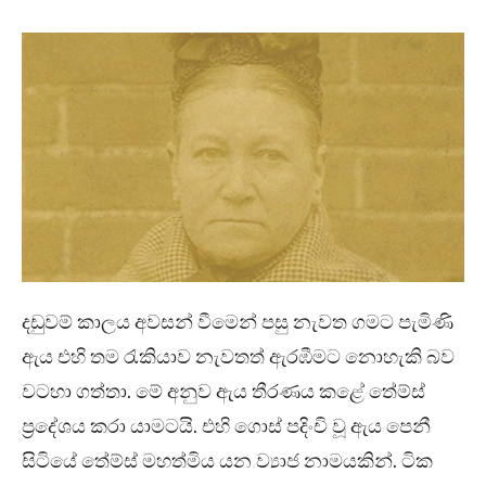
දඩුවම් කාලය අවසන් වීමෙන් පසු නැවත ගමට පැමිණි
ඇය එහි තම රැකියාව නැවතත් ඇරඹීමට නොහැකි බව
වටහා ගත්තා. මේ අනුව ඇය තීරණය කළේ තේම්ස්
ප්‍රදේශය කරා යාමටයි. එහි ගොස් පදිංචි වූ ඇය පෙනී
සිටියේ තේම්ස් මහත්මිය යන ව්‍යාජ නාමයකින්. ටික