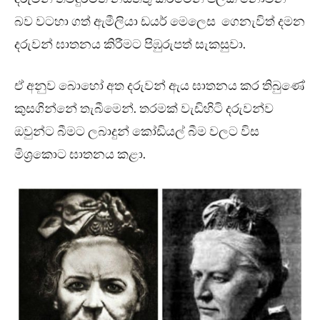
බව වටහා ගත් ඇමීලියා ඩයර් මෙලෙස ගෙනැවිත් දමන
දරුවන් ඝාතනය කිරීමට පිඹුරුපත් සැකසුවා.
ඒ අනුව බොහෝ අත දරුවන් ඇය ඝාතනය කර තිබුණේ
කුසගින්නේ තැබීමෙන්. තරමක් වැඩිහිටි දරුවන්ව
ඔවුන්ට බීමට ලබාදුන් කෝඩියල් බීම වලට විස
මිශ්‍රකොට ඝාතනය කළා.