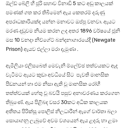
ඕල්ඩ් බේලි හී ජූරි සභාව විනාඩි 5 කට අඩු කාලයක්
පමණක් ගත කර තිබීමෙන් ඇය කෙතරම් දරුණු
අපරාධකාරියක්ද යන්න මනාවට ඔප්පු වනවා. ඇයට
මරණ දඩුවම නියම කරන ලද අතර 1896 වර්ෂයේ ජූනි
මස 10 වනදා නිව්ගේට් බන්දනාගාරයේදී (Newgate
Prison) ඇයව එල්ලා මරා දැමුණා .
ඇමීලියා එලිසබෙත් මෙවැනි ම්ලේච්ඡ තත්වයකට ඇද
වැටීමට ඇයට කුඩා අවධියේ සිට පැවති මානසික
පීඩනයන් හා එම නිසා ඇති වූ මානසික රෝගී
තත්ත්වයක් හේතු වූ බවයි පසුව අනාවරණය කරගෙන
තිබුණේ. ඇය පිළිබද වසර 30කට අධික කාලයක
අතීතය පිරික්සූ පොලිස් නිලධාරීන් ඇගේ වාර්තා බලා
සොයාගනු ලැබුවේ අවම වශයෙන් ඇය ළදරු හා ළමා