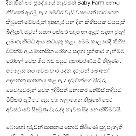
දිනකින් එම ප්‍රදේශයේ නැවතත් Baby Farm අනාථ
නිවසක් ඇරඹු ඇය මෙවර වැඩි වෂයෙන් භාරගෙන
තිබුනේ මව්වරුන් අතහැර යන දින කිහිපයක් වයසැති
බිලිදුන්. ඔවුන් සදහා එක්වර කෑම හා ඇදුම් සදහා මුදල්
ලබාගැනීමට ඇය කටයුතු කළා. මෙම කාලයේදී කිහිප
විටක්ම ඇය මානසික රෝගය සදහා ප්‍රතිකාර ගැනීමට
රෝහල් වෙත ගිය බව පසුව අනාවරණය වී තිබුණා .
මෙලෙස තමාවෙත භාර දෙන දරුවන් බොහෝ
දෙනෙකු ඝාතනය කළ ඇය දරුවන්ගේ සිරුරු
වෛද්‍යවරුන් වෙත ඉදිරිපත් නොකර තේම්ස් නදියට
විසිකර දැමීමට ඇය වග බලාගෙන තිබුනේ පෙර
අවස්ථාවේ සිදුවුණු වැරැද්ද නැවත සිදු නොකිරීමටයි.
බොහෝ දරුවන් ඝාතනය කොට තිබිණේ සුදු පැහැති