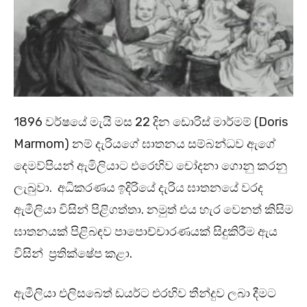
1896 වර්ෂයේ මැයි මස 22 දින ඩොරිස් මාර්මම් (Doris
Marmom) නම් දැරියගේ ඝාතනය සම්බන්ධව ඇගේ
දෙමව්පියන් ඇමිලියාට එරෙහිව චෝදනා ගොනු කරනු
ලැබුවා. අධිකරණය ඉදිරියේ දැරිය ඝාතනයේ වරද
ඇමීලියා විසින් පිළිගත්තා. නමුත් එය හැර වෙනත් කිසිම
ඝාතනයක් පිළිබඳව පාපොච්චාරණයක් සිදුකිරීම ඇය
විසින් ප්‍රතික්ෂේප කළා.
ඇමීලියා එලිසබෙත් ඩයර්ට එරහිව තීන්දුව ලබා දීමට