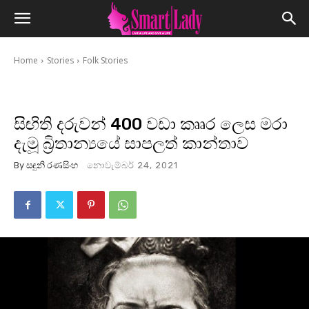
Home
Stories
Folk Stories
සිඟිති දරුවන් 400 වඩා කෲර ලෙස මරා
දැමූ බ්‍රිතාන්‍යයේ සාපලත් කාන්තාව
By
සඳුනි රණසිංහ
නොවැම්බර් 24, 2021