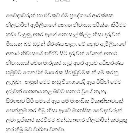
වෛද්‍යවරුන් හා එවකට එම ප්‍රදේශයේ ආරක්ෂක
නිලධාරීන් ඇමීලියාගේ අනාත නිවාසය පරීක්ෂා කිරීමට
කඩා වැදුණු අතර ඇගේ නොසැල්කිල්ල නිසා දරුවන්
මියයන බව ඔවුන් තීරණය කළා. මේ අනුව ඇමීලියාගේ
අනාථ නිවාසයේ ඉතිරිව සිටි දරුවන් වෙනත් අනාථ
නිවාසයක් වෙත මාරුකර යැවූ අතර ඇයව අධිකරණය
හමුවට ගෙනවිත් මාස 6ක සිරදඬුවමක් නියම කරනු
ලැබුවා. නමුත් මෙම නඩු විභාගයේදී ඇය විසින් මෙම
දරුවන් ඝාතනය කළ බවට සනාථ වූයේ නැහැ.
සිරගතව සිටි සමයේ ඇය යම් මානසික විකෘතිතාවයක්
පෙන්නුම් කර තිබූ නිසා ඇයට මානසික වෛද්‍යවරුන්
ලවා ප්‍රතිකාර කරවීමට බන්ධනාගාර නිලධාරීන් කටයුතු
කර තිබූ බව වාර්තා වනවා.