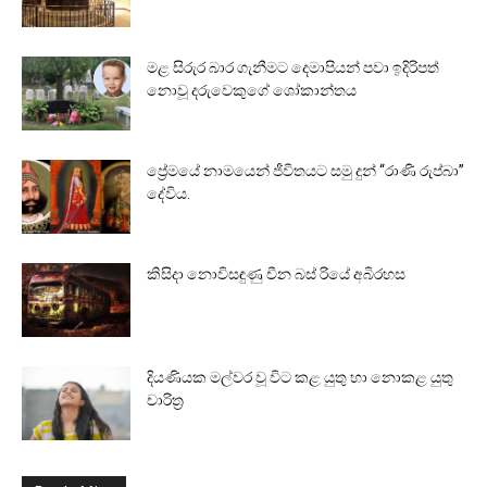
මළ සිරුර බාර ගැනීමට දෙමාපියන් පවා ඉදිරිපත්
නොවූ දරුවෙකුගේ ශෝකාන්තය
ප්‍රේමයේ නාමයෙන් ජීවිතයට සමු දුන් “රාණි රුප්බා”
දේවිය.
කිසිදා නොවිසඳුණු චීන බස් රියේ අබිරහස
දියණියක මල්වර වූ විට කළ යුතු හා නොකළ යුතු
චාරිත්‍ර