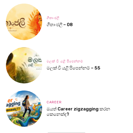
ගීතාංජලී
ගීතාංජලී – 08
මලක් වී යළි පිපෙන්නම්
මලක් වී යළි පිපෙන්නම් – 55
CAREER
ඔයත් Career zigzagging කරන
කෙනෙක්ද?