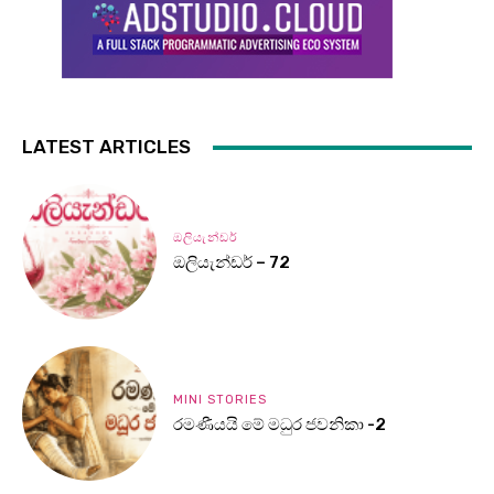
LATEST ARTICLES
ඔලියැන්ඩර්
ඔලියැන්ඩර් – 72
MINI STORIES
රමණීයයි මේ මධුර ජවනිකා -2