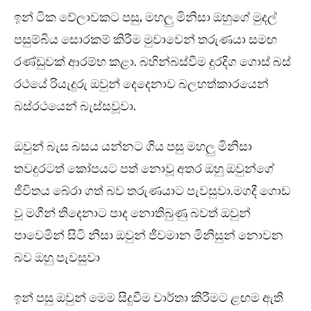
ඉන් ටික වේලාවකට පසු, මහලු මිනිසා ඔහුගේ මුදල්
පසුම්බිය සොරකම් කිරීම මුවාවෙන් තරුණයා සමඟ
රණ්ඩුවක් ආරම්භ කළා. බහින්බස්‌වීම දුරදිග ගොස්‌ බස්‌
රථයේ රියැදුරු ඔවුන් දෙදෙනාව බලහත්කාරයෙන්
බස්‌රථයෙන් බැස්සවූවා.
ඔවුන් බැස බසය යන්නට ගිය පසු මහලු මිනිසා
තවදුරටත් කෝපයට පත් නොවූ අතර ඔහු ඔවුන්ගේ
ජීවිතය බේරා ගත් බව තරුණයාට පැවසුවා.මගදී ගොඩ
වූ මගීන් තිදෙනාට පාද නොතිබුණු බවත් ඔවුන්
පාවෙමින් සිටි නිසා ඔවුන් ජීවමාන මිනිසුන් නොවන
බව ඔහු පැවසුවා
ඉන් පසු ඔවුන් මෙම සිදුවීම වාර්තා කිරීමට ළඟම ඇති