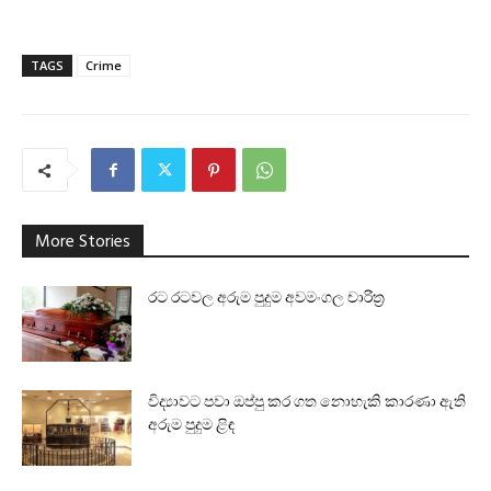
TAGS
Crime
More Stories
රට රටවල අරුම පුදුම අවමංගල චාරිත්‍ර
විද්‍යාවට පවා ඔප්පු කර ගත නොහැකි කාරණා ඇති
අරුම පුදුම ළිඳ