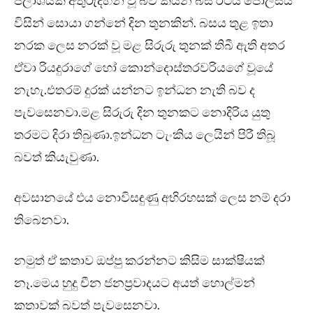
ජලාශයක අතුරුදහන් වූ බව කියන බස් රථය පොලිසිය
විසින් සොයා ගන්නේ දින තුනකින්. බසය තුළ ඉතා
නරක ලෙස නරක් වූ මළ සිරුරු තුනක් තිබී ඇති අතර
ඒවා රියදුරාගේ හෝ කොන්දොස්තරවරියගේ වූයේ
නැහැ.එතරම් දුරක් යන්නට ඉන්ධන නැති බව ද
පැවසෙනවා.මළ සිරුරු දින තුනකට නොදිරිය යුතු
තරමට දිරා තිබුණා.ඉන්ධන ටැංකිය ලෙයින් පිරී තිබූ
බවත් කියැවුණා.
අවසානයේ එය නොවිසඳුණු අභිරහසක් ලෙස නම් දරා
තිබෙනවා.
නමුත් ඒ කතාව ඔප්පු කරන්නට කිසිම සාක්ෂියක්
නෑ.මෙය හුදු චීන ජනප්‍රවාදයට අයත් හොල්මන්
කතාවක් බවත් පැවසෙනවා.