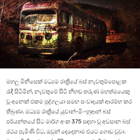
මහලු මිනිසෙක් මධ්‍යම රාත්‍රියේ බස් නැවතුම්පොළක
රැඳී සිටිමින්, නැවතුමේ සිටි නිහඬ තරුණ මහත්මයෙකු
වූ අනෙක් එකම පුද්ගලයා සමඟ සංවාදයක් ආරම්භ කර
තිබුණා. මධ්‍යම රාත්‍රියේ යුවාන්-මිං-හුආන් බස්
පර්යන්තයේ සිට මාර්ග අංක 375 සඳහා වූ අවසාන බස්
රථය පැමිණි විට, ඔවුන් දෙදෙනාම එයට ගොඩ වූවා.