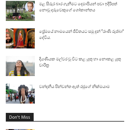
මළ සිරුර බාර ගැනීමට දෙමාපියන් පවා ඉදිරිපත්
නොවූ දරුවෙකුගේ ශෝකාන්තය
ප්‍රේමයේ නාමයෙන් ජීවිතයට සමු දුන් “රාණි රුප්බා”
දේවිය.
දියණියක මල්වර වූ විට කළ යුතු හා නොකළ යුතු
චාරිත්‍ර
වන්දනීය පින්වන්ත ඇත් රජුගේ නික්මයාම
Don't Miss