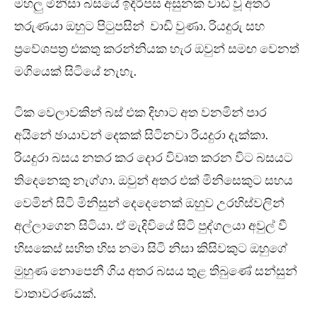
මහලු මිනිසා බසයේ ඉදිරිපස අසුනක වාඩි වූ අතර
තරුණයා ඔහුට පිටුපසින් වාඩි වුණා. රියදුරු සහ
ප්‍රවේශපත්‍ර එකතු කරන්නියක හැර ඔවුන් සමඟ වෙනත්
මගියෙක් සිටියේ නැහැ.
ටික වෙලාවකින් බස් එක දිහාට අත වනමින් පාර
අයිනේ ඡායාවන් දෙකක් සිටිනවා රියදුරා දැක්කා.
රියදුරා බසය නතර කර දොර විවෘත කරන විට බසයට
තිදෙනෙකු නැග්ගා. ඔවුන් අතර එක් මිනිසෙකුට සහය
වෙමින් සිටි මිනිසුන් දෙදෙනෙක් ඔහුව උරහිස්වලින්
අල්ලාගෙන සිටියා. ඒ මැදිවියේ සිටි පුද්ගලයා අවුල් වී
හිසකෙස් සහිත හිස නමා සිටි නිසා කිසිවකුට ඔහුගේ
මුහුණ නොපෙනී ගිය අතර බසය තුළ තිබුණේ සන්සුන්
වාතාවරණයක්.