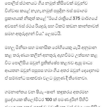
පොලිස් ස්ථානයට ගිය නමුත් කිසිවෙක් ඔවුන්ව
විශ්වාස කළේ නැහැ.නමුත් පසුදින බස් සමාගම
ප්‍රකාශයක් නිකුත් කළේ “ඊයේ රාත්‍රියේ 375 මාර්ගයේ
අවසන් බස් රථය රියදුරු සහ ටිකට් කඩන කාන්තාවත්
සමඟ අතුරුදහන් විය.” ලෙසටයි.
මහලු මිනිසා සහ මානසික රෝගියෙකු යැයි අනුමාන
කළ තරුණයා කලින් අනතුරු ඇඟවීමට උත්සාහ කළ
විට පොලිසිය ඔවුන් ප්‍රතික්ෂේප කළබව ඇසූ මාධ්‍ය
ආයතන ඔවුන් පසුපස හඹා ගිය අතර ඔවුන් දෙදෙනාම
ඒ සම්බන්ධ සාකච්ඡා වලට මුහුණ දී තිබෙනවා.
ගමනාන්තය වන ෂියැං-ෂාන් කඳුකරය අතරමඟ
ප්‍රදේශයක කිලෝමීටර 100 ක් පමණ දුරින් පිහිටි