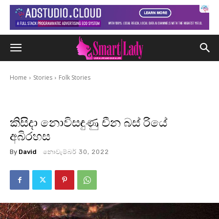
Home
Stories
Folk Stories
කිසිදා නොවිසඳුණු චීන බස් රියේ
අබිරහස
By
David
නොවැම්බර් 30, 2022