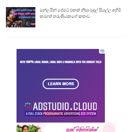
ඔන්ලයින් පේමට් එකක් නිසා මුදල් සියල්ල අහිමි
කරගත් තරුණියකගේ කතාව