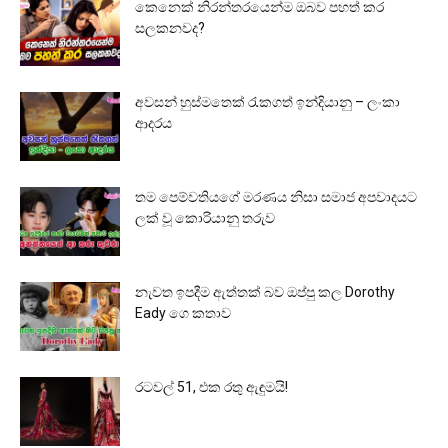
කෙනෙක් නිරන්තරයෙන්ම ඔබව පහත් කර
සලකනවද?
අවසන් හුස්මතෙක් රැකගත් ඉන්දියානු – ලංකා
ආදරය
තම පෙම්වතියගේ මරණය නිසා සමාජ අපවාදයට
ලක් වූ කොරියානු තරුව
නැවත ඉපදීම ඇත්තක් බව ඔප්පු කල Dorothy
Eady ගෙ කතාව
රටවල් 51, එක රතු ඇඳුමයි!