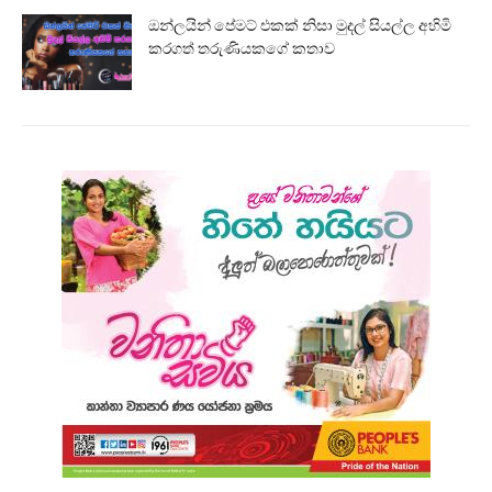
ඔන්ලයින් පේමට් එකක් නිසා මුදල් සියල්ල අහිමි
කරගත් තරුණියකගේ කතාව