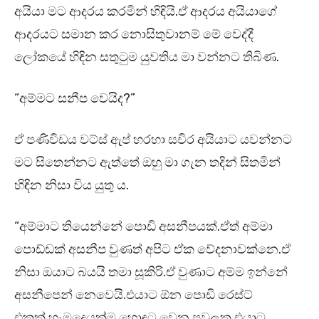
අයියා මට ආදරය කරමින් හිඳියි.ඒ ආදරය අයියාගේ
ආදරයට සමාන කර නොසිතුවානම් මේ වෙද්දී
ලෝකයේ හිඳින සතුටුම යුවතිය මා වන්නට තිබිණ.
“අම්මට සනීප වෙයිද?”
ඒ පණිවිඩය වට්ස් ඇප් හරහා සචිර අයියාට යවන්නට
මට සිතෙන්නට ඇත්තේ ඔහු මා ගැන තදින් සිතමින්
හිඳින නිසා විය යුතු ය.
“අම්මාට තියෙන්නේ පොඩි අසනීපයක්.ඒත් අම්මා
පොඩ්ඩක් අසනීප වුණත් අපිට ඒක වේදනාවක්නෙ.ඒ
නිසා ඔයාට බයයි තමා සූකිරි.ඒ වුණාට අම්ම ඉන්නේ
අසනීපෙන් නෙවෙයි.එයාට ඕන පොඩි රෙස්ට්
එකක්.හැමදෙයක්ම හොඳට වෙන පවුලක එයාට