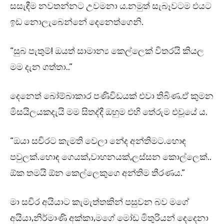
සසැඳීම නවතන්නට උවමනා ය.නමුත් සැබෑවටම එයට
ඉඩ නොලැබෙන්නේ දෙනෙත්ගෙනි.
“සුබ පැතුම්! ඔයත් සාමාන්‍ය කෙල්ලෙක් විතරයි කියල
මම දැන ගත්තා..”
දෙනෙත් බෝම්බාකාර පණිවිඩයක් එවා තිබිණ.ඒ කුමන
මිසයිලයකදැයි මම සිතද්දී ඔහුම එහි තේරුම එවූයේ ය.
“ඔයා සචිරට කැමති වෙලා නේද අන්තිමට.හොඳ
පවුලක්.හොඳ ගෙයක්,වාහනයක්,ලස්සන කොල්ලෙක්..
ඕක තමයි ඕන කෙල්ලෙකුගෙ අන්තිම තීරණය.”
මා සචිර අයියාට කැමැත්තකින් පසුවන බව මගේ
අයියා,නිර්මාණි අක්කා,මගේ මෝඩ මිතුරියන් දෙදෙනා