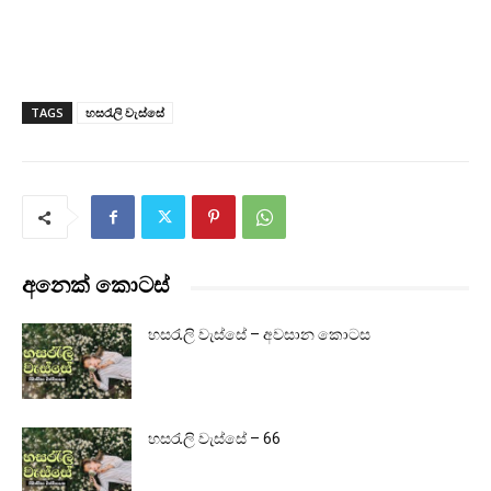
TAGS
හසරැලි වැස්සේ
අනෙක් කොටස්
හසරැලි වැස්සේ – අවසාන කොටස
හසරැලි වැස්සේ – 66