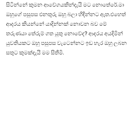
සිටින්නේ කුමන ආවේගයකින්දැයි මට නොතේරේ.මා
ඔහුගේ පසුපස එනතුරු ඔහු බලා හිඳින්නට ඇත.එහෙත්
ආදරය කියන්නේ යාදින්නක් නොවන බව මේ
තරුණයා තේරුම් ගත යුතු නොවේද? ආදරය අයදිමින්
යුවතියකට ඔහු පසුපස වැටෙන්නට ඉඩ හැර ඔහු ලබන
සතුට කුමක්දැයි මම සිතීමි.