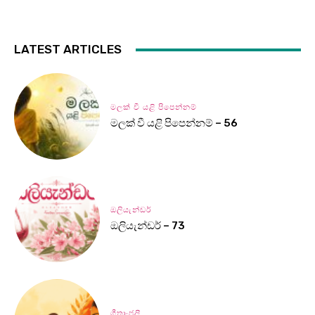
LATEST ARTICLES
මලක් වී යළි පිපෙන්නම්
මලක් වී යළි පිපෙන්නම් – 56
ඔලියැන්ඩර්
ඔලියැන්ඩර් – 73
ගීතාංජලී