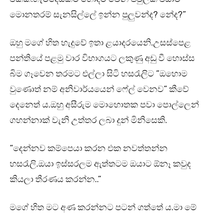
මොනතරම් සැනසිල්ලේ ඉන්න පුලුවන්ද? නේද?”
ඔහු මගේ හිත හැදුවේ ඉතා ළයාදරයෙනි.උසස්පෙළ
පන්තියේ පළමු වාර විභාගයට ලකුණු අඩු වී හොස්ස
බිම ගෑවෙන තරමට එල්ලා සිටි හසරැලිට “ඔහොම
වුණොත් නම් අනිවාර්යයෙන් ෆේල් වෙනව” කීවේ
දෙනෙත් ය.ඔහු අසීරුම මොහොතක පවා පොල්ලෙන්
ගහන්නාක් වැනි උත්තර ලබා දුන් මිනිසෙකි.
“දෙන්නව කම්පෙයා කරන එක නවත්තන්න
හසරැලි.ඔයා ඉස්සරලම ඇත්තටම ඔයාට ඕනෑ කවුද
කියලා තීරණය කරන්න..”
මගේ හිත මට අණ කරන්නට පටන් ගත්තේ ය.මා මේ