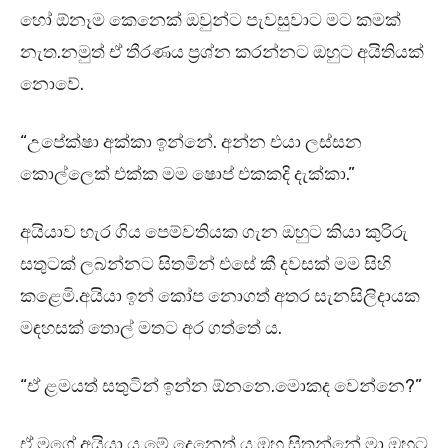
හෝ ඕනෑම කෙනෙක් ඔවුන්ට පැවසුවාට මට කමක්
නැත.නමුත් ඒ තීරණය ප්‍රශ්න කරන්නට ඔහුට අයිතියක්
නොවේ.
“උපේක්ෂා අක්කා ඉන්නේ. අන්න එයා ලස්සන
කොල්ලෙක් එක්ක මම ෂොප් එකකදි දැක්කා.”
අයියාව හැර ගිය පෙම්වතියක ගැන ඔහුට කියා කුරිරු
සතුටක් ලබන්නට සිතමින් එසේ කී දවසක් මම සිහි
කළෙමි.අයියා ඉන් කෝප නොගත් අතර සැනසිලිදායක
මඳහසක් තොල් මතට අර ගත්තේ ය.
“ඒ ළමයත් සතුටින් ඉන්න ඕනනෙ.මොකද වෙන්නෙ?”
ඒ මගේ අයියා ය.මේ දෙනෙත් ය.ඔහු සිතන්නේ මා ඔහුට