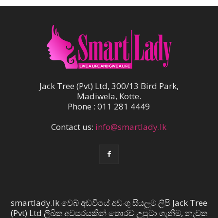
Jack Tree (Pvt) Ltd, 300/13 Bird Park,
Madiwela, Kotte.
Phone : 011 281 4449
Contact us:
info@smartlady.lk
smartlady.lk වෙබ් අඩවියේ අඩංගු සියලුම ලිපි Jack Tree
(Pvt) Ltd ලිඛිත අවසරයකින් තොරව උපුටා ගැනීම, නැවත