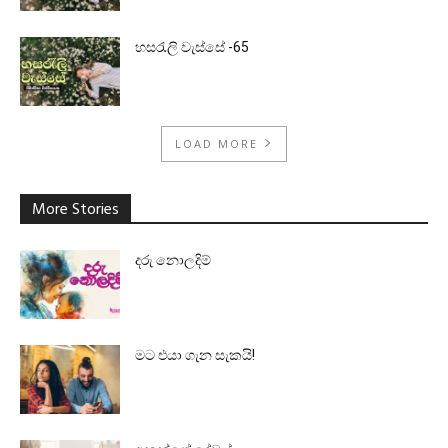
හසරැලි වැස්සේ -65
LOAD MORE
More Stories
දරු නොලදිම්
මට එයා ගැන සැකයි!