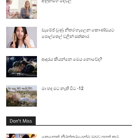
අනුන්ගේ දේවල්
ඩැමේජ් වුණු නිතර හැලෙන කොණ්ඩයට
පොල්තෙල් වලින් සත්කාර
ආදරය කියන්නෙ මෙය නොවේද?
මා හද මට නැති විට -12
Don't Miss
කෙනෙක් නිරන්තරයෙන්ම ඔබව පහත් කර