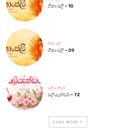
ගීතාංජලී – 10
ගීතාංජලී
ගීතාංජලී – 09
ඔලියැන්ඩර්
ඔලියැන්ඩර් – 72
LOAD MORE