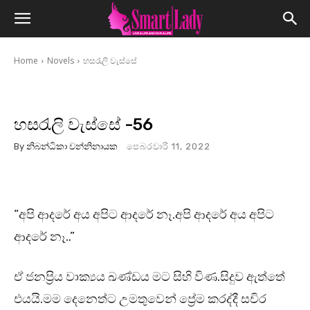
Home
Novels
හසරැලි වැස්සේ
හසරැලි වැස්සේ -56
By
නිබන්ධිකා වන්නිනායක
පෙබරවාරි 11, 2022
“අපි ආදරේ අය අපිට ආදරේ නෑ.අපි ආදරේ අය අපිට
ආදරේ නෑ..”
ඒ ජනප්‍රිය වාක්‍යය ඛණ්ඩය මට සිහි විණ.සිදුව ඇත්තේ
එයයි.මම දෙනෙත්ට උමතුවෙන් ප්‍රේම කරද්දී සචිර