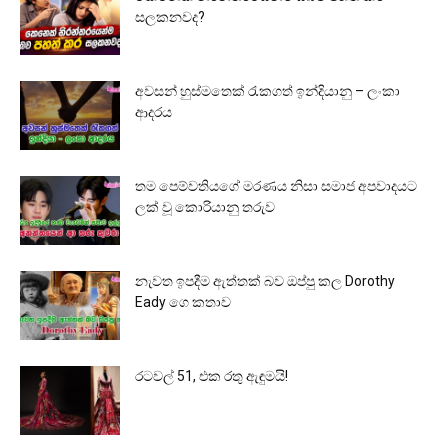
සලකනවද?
අවසන් හුස්මතෙක් රැකගත් ඉන්දියානු – ලංකා
ආදරය
තම පෙම්වතියගේ මරණය නිසා සමාජ අපවාදයට
ලක් වූ කොරියානු තරුව
නැවත ඉපදීම ඇත්තක් බව ඔප්පු කල Dorothy
Eady ගෙ කතාව
රටවල් 51, එක රතු ඇඳුමයි!