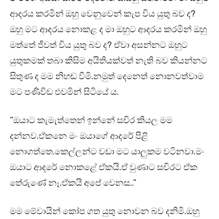
ආදරය කරමින් ඔහු වෙනුවෙන් කැප විය යුතු බව ද?
ඔහු මට ආදරය නොකළ ද මා ඔහුට ආදරය කරමින් ඔහු
මත්තේ ජීවත් විය යුතු බව ද? ඒවා අසන්නට ඔහුට
යුතුකමක් තබා කිසිම අයිතියක්වත් නැති බව කියන්නට
සිතුණ ද මම නිහඬ වීමි.නමුත් දෙනෙත් නොනවත්වාම
මට පණිවිඩ එවමින් සිටියේ ය.
“ඔයාට කැමැත්තෙන් ඉන්නේ සචිර කියල මම
දන්නව.ඒකනෙ මං ඔයාගේ ආදරේ පිළි
නොගත්තෙ.කෙල්ලන්ට වඩා මට යාලුකම වටිනවා.මං
ඔයාට ආදරේ නොකළේ ඒකයි.ඒ වුණාට සචිරට ඒක
තේරුණේ නෑ.ඒකයි අපේ වෙනස..”
මම මේවායින් කෝප ගත යුතු නොවන බව දනිමි.ඔහු