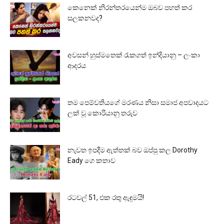
කෙනෙක් නිරන්තරයෙන්ම ඔබව පහත් කර
සලකනවද?
අවසන් හුස්මතෙක් රැකගත් ඉන්දියානු – ලංකා
ආදරය
තම පෙම්වතියගේ මරණය නිසා සමාජ අපවාදයට
ලක් වූ කොරියානු තරුව
නැවත ඉපදීම ඇත්තක් බව ඔප්පු කල Dorothy
Eady ගෙ කතාව
රටවල් 51, එක රතු ඇඳුමයි!