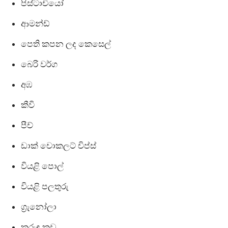
පිස්ටාචියෝ
ආමන්ඩ්
පෙති කපන ලද කෙසෙල්
බෙරි වර්ග
අඹ
කීවි
පීච්
ඩාක් චොකලට් චිප්ස්
වියළි පොල්
වියළි පලතුරු
ග්‍රැනෝලා
කුරුඳු කුඩු