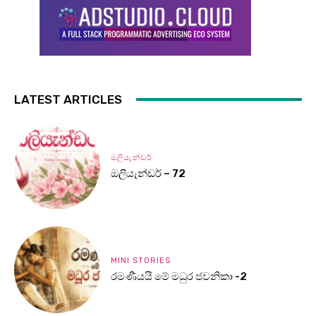
LATEST ARTICLES
ඔලියැන්ඩර්
ඔලියැන්ඩර් – 72
MINI STORIES
රමණීයයි මේ මධුර ජවනිකා -2