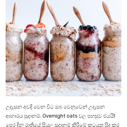
උදෑසන අවදි වෙන විට ඔබ වෙනුවෙන් උදෑසන
ආහාරය සූදානම්. Overnight oats වල පහසුව එයයි!
පෙර දින රාත්‍රියේ සියලු සූදානම් කිරීමේ කටයුතු සිදු කර