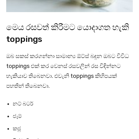
මෙය රසවත් කිරීමට යොදාගත හැකි
toppings
ඔබ සකස් කරගන්නා සාමාන්‍ය ඕට්ස් බඳුන ඔබට විවිධ
toppings එක් කර වෙනස් රසවලින් රස විඳින්නට
හැකියාව තිබෙනවා. එවැනි toppings කිහිපයක්
පහතින් තිබෙනවා.
නට් බටර්
ජෑම්
කජු