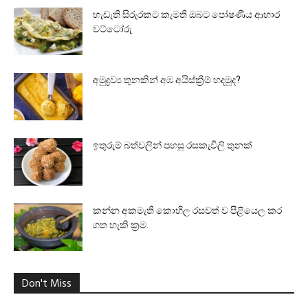
හැඩැති සිරුරකට කැමති ඔබට පෝෂණීය ආහාර
වට්ටෝරු
අමුද්‍රව්‍ය තුනකින් අඹ අයිස්ක්‍රීම් හදමුද?
ඉතුරුම් බත්වලින් පහසු රසකැවිලි තුනක්
කන්න අකමැති කොහිල රසවත් ව පිළියෙල කර
ගත හැකි ක්‍රම.
Don't Miss