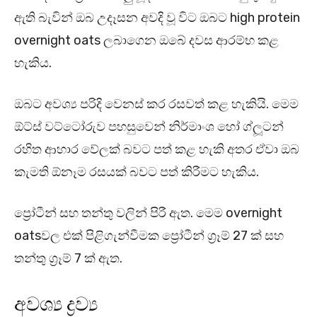
ඇති බැවින් ඔබ උදෑසන අවදි වූ විට ඔබට high protein
overnight oats ලබාගෙන ඔබේ දවස ආරම්භ කළ
හැකිය.
ඔබට අවශ්‍ය පරිදි වෙනස් කර රසවත් කළ හැකියි. මෙම
ඕට්ස් වට්ටෝරුව පහසුවෙන් නිර්මාංශ හෝ ග්ලූටන්
රහිත ආහාර වේලක් බවට පත් කළ හැකි අතර ඒවා ඔබ
කැමති ඕනෑම රසයක් බවට පත් කිරීමට හැකිය.
ප්‍රෝටීන් සහ තන්තු වලින් පිරී ඇත. මෙම overnight
oatsවල එක් පිළිගැන්වීමක ප්‍රෝටීන් ග්‍රෑම් 27 ක් සහ
තන්තු ග්‍රෑම් 7 ක් ඇත.
අවශ්‍ය ද්‍රව්‍ය