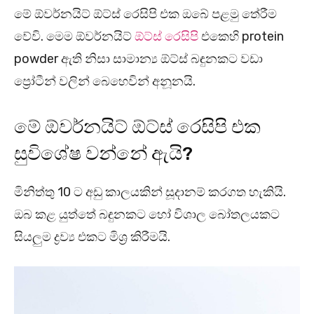
මේ ඕවර්නයිට් ඕට්ස් රෙසිපි එක ඔබේ පළමු තේරීම
වේවි. මෙම ඕවර්නයිට්
ඕට්ස් රෙසිපි
එකෙහි protein
powder ඇති නිසා සාමාන්‍ය ඕට්ස් බඳුනකට වඩා
ප්‍රෝටීන් වලින් බෙහෙවින් අනූනයි.
මේ ඕවර්නයිට්
ඕට්ස් රෙසිපි
එක
සුවිශේෂ වන්නේ ඇයි?
මිනිත්තු 10 ට අඩු කාලයකින් සූදානම් කරගත හැකියි.
ඔබ කළ යුත්තේ බඳුනකට හෝ විශාල බෝතලයකට
සියලුම ද්‍රව්‍ය එකට මිශ්‍ර කිරීමයි.