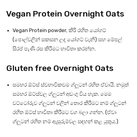
Vegan Protein Overnight Oats
Vegan Protein powder, කිරි රහිත යෝගට්
(පොල්වලින් සකසන ලද යෝගට් වැනි) සහ මේපල්
සිරප් පැණි රස කිරීමට භාවිතා කරන්න.
Gluten free Overnight Oats
සමහර ඕට්ස් ස්වභාවිකවම ග්ලූටන් රහිත ඒවායි. නමුත්
සමහර ඕට්ස්වල ග්ලූටන් අඩංගු විය හැක. මෙම
වට්ටෝරුව ග්ලූටන් වලින් තොර කිරීමට නම් ග්ලූටන්
රහිත ඕට්ස් භාවිතා කිරීමට වග බලා ගන්න. (ඒවා
ග්ලූටන් රහිත නම් ඇසුරුම්වල සඳහන් කළ යුතුය.)