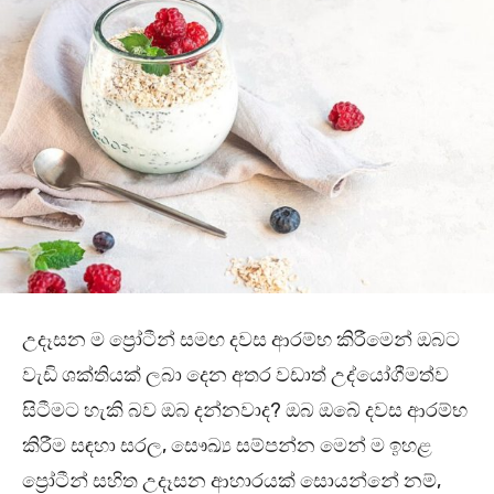
උදෑසන ම ප්‍රෝටීන් සමඟ දවස ආරම්භ කිරීමෙන් ඔබට
වැඩි ශක්තියක් ලබා දෙන අතර වඩාත් උද්යෝගීමත්ව
සිටීමට හැකි බව ඔබ දන්නවාද? ඔබ ඔබේ දවස ආරම්භ
කිරීම සඳහා සරල, සෞඛ්‍ය සම්පන්න මෙන් ම ඉහළ
ප්‍රෝටීන් සහිත උදෑසන ආහාරයක් සොයන්නේ නම්,