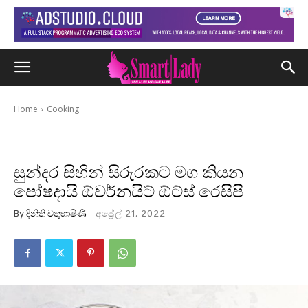
Home
Cooking
සුන්දර සිහින් සිරුරකට මග කියන
පෝෂදායි ඕවර්නයිට් ඕට්ස් රෙසිපි
By
දිනිති චතුභාෂිණි
අප්‍රේල් 21, 2022