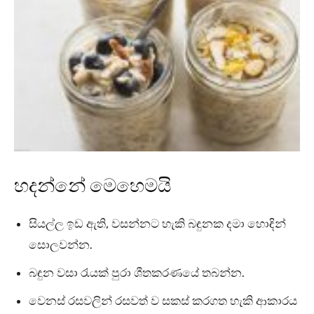
හදන්නේ මෙහෙමයි
සියල්ල ඉඩ ඇති, වසන්නට හැකි බඳුනක දමා හොඳින්
සොලවන්න.
බඳුන වසා රැයක් පුරා ශීතකරණයේ තබන්න.
වෙනස් රසවලින් රසවත් ව සකස් කරගත හැකි ආකාරය