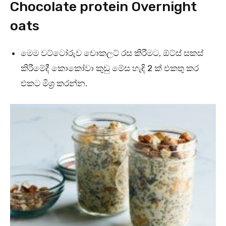
Chocolate protein Overnight
oats
මෙම වට්ටෝරුව චොකලට් රස කිරීමට, ඕට්ස් සකස්
කිරීමේදී කොකෝවා කුඩු මේස හැඳි 2 ක් එකතු කර
එකට මිශ්‍ර කරන්න.