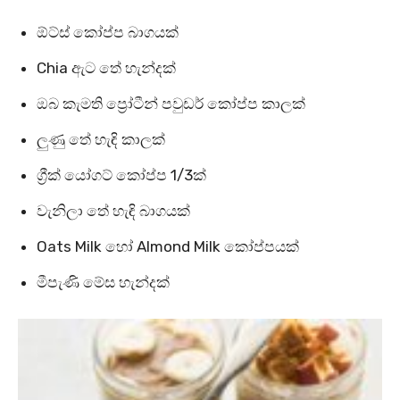
ඕට්ස් කෝප්ප බාගයක්
Chia ඇට තේ හැන්දක්
ඔබ කැමති ප්‍රෝටීන් පවුඩර් කෝප්ප කාලක්
ලුණු තේ හැඳි කාලක්
ග්‍රීක් යෝගට් කෝප්ප 1/3ක්
වැනිලා තේ හැඳි බාගයක්
Oats Milk හෝ Almond Milk කෝප්පයක්
මීපැණි මේස හැන්දක්