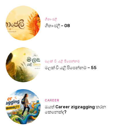
ගීතාංජලී
ගීතාංජලී – 08
මලක් වී යළි පිපෙන්නම්
මලක් වී යළි පිපෙන්නම් – 55
CAREER
ඔයත් Career zigzagging කරන
කෙනෙක්ද?