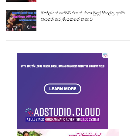
ඔන්ලයින් පේමට් එකක් නිසා මුදල් සියල්ල අහිමි
කරගත් තරුණියකගේ කතාව