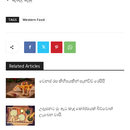
TAGS
Western Food
Related Articles
වෙනස් රස කිහිපයකින් සැන්විච් රෙසිපි
උදෑසනට මුං ඇට කැඳ කෝප්පයක් බිව්වොත්
ලැබෙන වාසි.