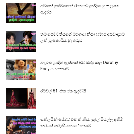
අවසන් හුස්මතෙක් රැකගත් ඉන්දියානු – ලංකා
ආදරය
තම පෙම්වතියගේ මරණය නිසා සමාජ අපවාදයට
ලක් වූ කොරියානු තරුව
නැවත ඉපදීම ඇත්තක් බව ඔප්පු කල Dorothy
Eady ගෙ කතාව
රටවල් 51, එක රතු ඇඳුමයි!
ඔන්ලයින් පේමට් එකක් නිසා මුදල් සියල්ල අහිමි
කරගත් තරුණියකගේ කතාව