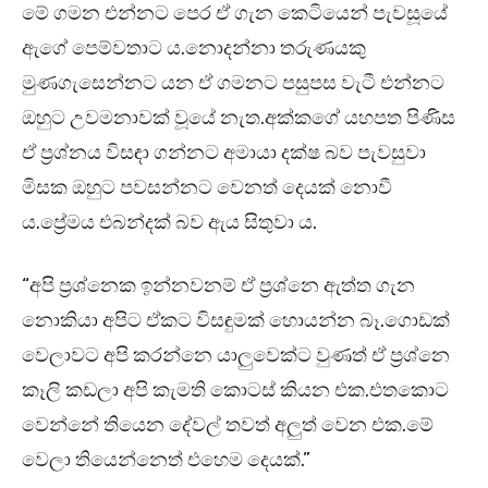
මේ ගමන එන්නට පෙර ඒ ගැන කෙටියෙන් පැවසූයේ
ඇගේ පෙම්වතාට ය.නොදන්නා තරුණයකු
මුණගැසෙන්නට යන ඒ ගමනට පසුපස වැටී එන්නට
ඔහුට උවමනාවක් වූයේ නැත.අක්කගේ යහපත පිණිස
ඒ ප්‍රශ්නය විසඳා ගන්නට අමායා දක්ෂ බව පැවසුවා
මිසක ඔහුට පවසන්නට වෙනත් දෙයක් නොවී
ය.ප්‍රේමය එබන්දක් බව ඇය සිතුවා ය.
“අපි ප්‍රශ්නෙක ඉන්නවනම් ඒ ප්‍රශ්නෙ ඇත්ත ගැන
නොකියා අපිට ඒකට විසඳුමක් හොයන්න බෑ.ගොඩක්
වෙලාවට අපි කරන්නෙ යාලුවෙක්ට වුණත් ඒ ප්‍රශ්නෙ
කෑලි කඩලා අපි කැමති කොටස් කියන එක.එතකොට
වෙන්නේ තියෙන දේවල් තවත් අලුත් වෙන එක.මේ
වෙලා තියෙන්නෙත් එහෙම දෙයක්.”