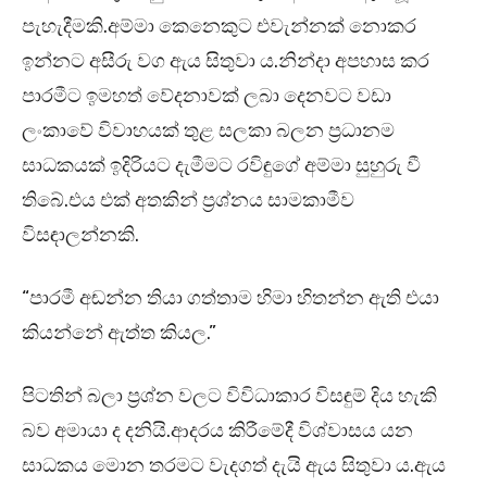
පැහැදීමකි.අම්මා කෙනෙකුට එවැන්නක් නොකර
ඉන්නට අසීරු වග ඇය සිතුවා ය.නින්දා අපහාස කර
පාරමීට ඉමහත් වේදනාවක් ලබා දෙනවට වඩා
ලංකාවේ විවාහයක් තුළ සලකා බලන ප්‍රධානම
සාධකයක් ඉදිරියට දැමීමට රවිඳුගේ අම්මා සුහුරු වී
තිබේ.එය එක් අතකින් ප්‍රශ්නය සාමකාමීව
විසඳාලන්නකි.
“පාරමී අඬන්න තියා ගත්තාම හිමා හිතන්න ඇති එයා
කියන්නේ ඇත්ත කියල.”
පිටතින් බලා ප්‍රශ්න වලට විවිධාකාර විසඳුම් දිය හැකි
බව අමායා ද දනියි.ආදරය කිරීමේදී විශ්වාසය යන
සාධකය මොන තරමට වැදගත් දැයි ඇය සිතුවා ය.ඇය