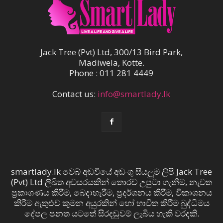
Jack Tree (Pvt) Ltd, 300/13 Bird Park,
Madiwela, Kotte.
Phone : 011 281 4449
Contact us:
info@smartlady.lk
smartlady.lk වෙබ් අඩවියේ අඩංගු සියලුම ලිපි Jack Tree
(Pvt) Ltd ලිඛිත අවසරයකින් තොරව උපුටා ගැනීම, නැවත
ප්‍රකාශණය කිරීම, බෙදාහැරීම, ප්‍රදර්ශනය කිරීම, විකාශනය
කිරීම ඇතුළුව කුමන අයුරකින් හෝ භාවිත කිරීම බුද්ධිමය
දේපල පනත යටතේ සිරදඬුවම් ලැබිය හැකි වරදකි.