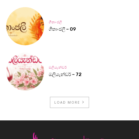
ගීතාංජලී
ගීතාංජලී – 09
ඔලියැන්ඩර්
ඔලියැන්ඩර් – 72
LOAD MORE