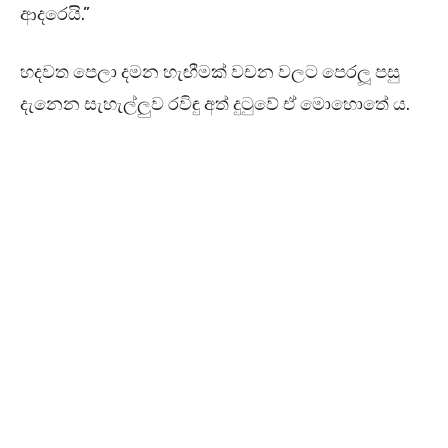
ආදරෙයි.”
හදවත පෙලා දමන හැඟීමක් වචන වලට පෙරලූ පසු
දැනෙන සැහැල්ලුව රවිඳු අත් දුටුවේ ඒ මොහොතේ ය.