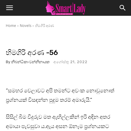
Home
Novels
හිමගිරි අරණ
හිමගිරි අරණ -56
By
නිබන්ධිකා වන්නිනායක
අගෝස්තු 21, 2022
“සමහර වෙලාවට අපි තමන්ට අවංක නොවුනොත්
ප්‍රශ්නයක් විසඳන්න පුදුම තරම් අමාරුයි.”
සිසිල් බීම වීදුරුව මත ඇඟිල්ලකින් ඉරි අඳින අතර
අමායා පැවසුවා ය.ඇය අසන ඕනෑම ප්‍රශ්නයකට