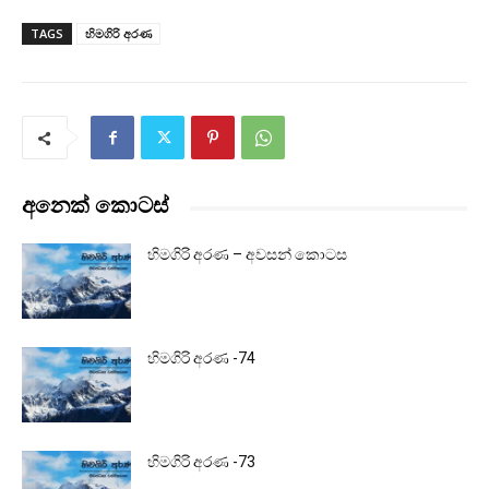
TAGS
හිමගිරි අරණ
අනෙක් කොටස්
හිමගිරි අරණ – අවසන් කොටස
හිමගිරි අරණ -74
හිමගිරි අරණ -73