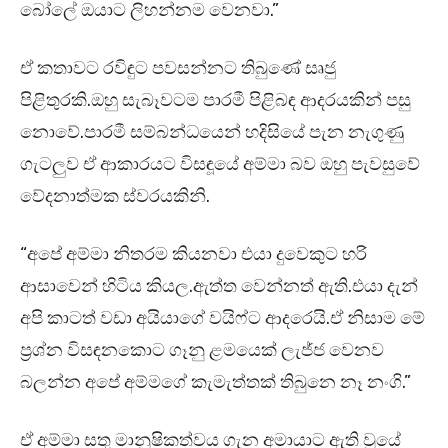
බෝලේ ඔයාට ලිහන්නම වෙනවා.”
ඒ කතාවට රවිඳුට පවසන්නට තිබුණේ සෘජු
පිළිතුරකි.ඔහු සැබෑවටම පාරමී පිළිබඳ ආදරයකින් පසු
නොවේ.පාරමී සම්බන්ධයෙන් හදිසියේ පැන නැගුණු
ගැටලුව ඒ ආකාරයට විසඳූයේ අම්මා බව ඔහු පැවසුවේ
වේදනාත්මක ස්වරයකිනි.
“අපේ අම්මා නිතරම කියනවා එයා දුවෙකුට හරි
ආසාවෙන් හිටිය කියල.ඇත්ත වෙන්නත් ඇති.එයා දැන්
අපි කාටත් වඩා අයියාගේ වයිෆ්ට ආදරෙයි.ඒ නිසාම මේ
ප්‍රශ්න විසඳනකොට ගෑනු ළමයෙක් ලැජ්ජ වෙනව
බලන්න අපේ අම්මගේ කැමැත්තක් තිබුනෙ නෑ නංගි.”
ඒ අම්මා සතු මානුෂිකත්වය ගැන අමායාට ඇති වූයේ