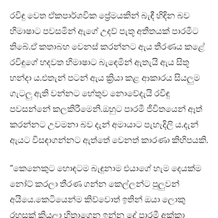
රවිඳු වෙත ඒකපාර්ශවික ප්‍රේමයකින් බැඳී හිඳින බව
හිමාෂාට පවසමින් ඇගේ උදව් පැතූ අතීතයක් පාරමීට
තිබේ.ඒ කතාබහ වෙනස් කරන්නට ඇය තීරණය කළේ
රවිඳුගේ හදවත හිමාෂාට බැඳෙමින් ඇතැයි ඇය සිතූ
හන්දා ය.එතැන් පටන් ඇය ක්‍රියා කළ ආකාරය සියලුම
ගැටලු ඇති වන්නට හේතුව නොවේදැයි රවිඳු
පවසන්නේ කලකිරීමෙනි.ඔහුට පාරමී ජීවිතයෙන් ඈත්
කරන්නට උවමනා බව දැන් අමායාට පැහැදිලි ය.දැන්
ඇයට විසඳාගන්නට ඇත්තේ වෙනත් කාරණා කිහිපයකි.
“කෙනෙකුට හොඳටම බැඳුනාම එයාගේ හැම දෙයක්ම
නෝට් කරලා තීරණ ගන්න කෙල්ලන්ට පුලුවන්
අයියෙ.කෙටියෙන්ම කිව්වොත් ඉතින් ඔයා ලොකු
රහසක් කියලා හිතාගෙන ඉන්න දේ පාරමී අක්කා