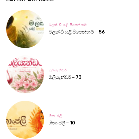
මලක් වී යළි පිපෙන්නම්
මලක් වී යළි පිපෙන්නම් – 56
ඔලියැන්ඩර්
ඔලියැන්ඩර් – 73
ගීතාංජලී
ගීතාංජලී – 10