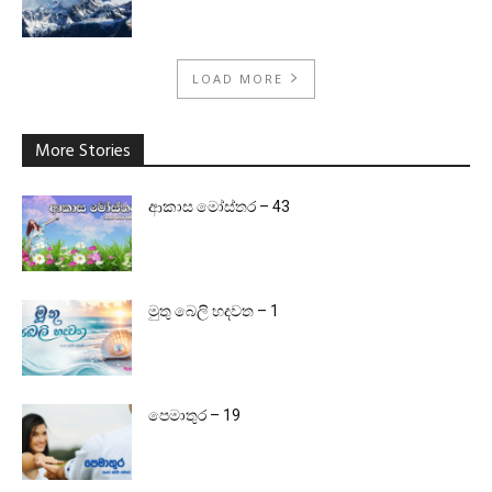
LOAD MORE
More Stories
ආකාස මෝස්තර – 43
මුතු බෙලි හදවත – 1
පෙමාතුර – 19