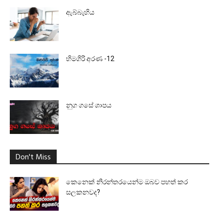
ඇබ්බැහිය
හිමගිරි අරණ -12
නුග ගසේ ශාපය
Don't Miss
කෙනෙක් නිරන්තරයෙන්ම ඔබව පහත් කර
සලකනවද?