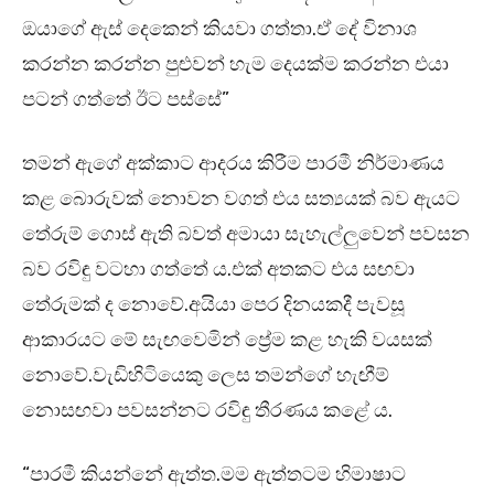
ඔයාගේ ඇස් දෙකෙන් කියවා ගත්තා.ඒ දේ විනාශ
කරන්න කරන්න පුළුවන් හැම දෙයක්ම කරන්න එයා
පටන් ගත්තේ ඊට පස්සේ”
තමන් ඇගේ අක්කාට ආදරය කිරීම පාරමී නිර්මාණය
කළ බොරුවක් නොවන වගත් එය සත්‍යයක් බව ඇයට
තේරුම් ගොස් ඇති බවත් අමායා සැහැල්ලුවෙන් පවසන
බව රවිඳු වටහා ගත්තේ ය.එක් අතකට එය සඟවා
තේරුමක් ද නොවේ.අයියා පෙර දිනයකදී පැවසූ
ආකාරයට මේ සැඟවෙමින් ප්‍රේම කළ හැකි වයසක්
නොවේ.වැඩිහිටියෙකු ලෙස තමන්ගේ හැඟීම්
නොසඟවා පවසන්නට රවිඳු තීරණය කළේ ය.
“පාරමී කියන්නේ ඇත්ත.මම ඇත්තටම හිමාෂාට