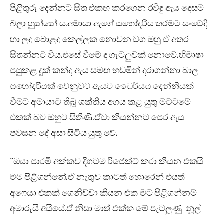
පිළිතුරු දෙන්නට සිත එකඟ කරගෙන රවිඳු ඇය දෙසම
බලා හුන්නේ ය.අමායා ඇගේ සහෝදරිය තරමට සංවේදි
හා ලඳ බොළඳ කෙල්ලක නොවන වග ඔහු ඒ අතර
සිතන්නට විය.එසේ වීමේ ද ගැටලුවක් නොවේ.හිමාෂා
පසුකළ දුක් කන්ද ඇය සමඟ හඬමින් දරාගන්නා බාල
සහෝදරියක් වෙනුවට ඇයට ධෛර්යය දෙන්නියක්
වීමට අමායාට තිබූ ශක්තිය අගය කළ යුතු මට්ටමේ
එකක් බව ඔහුට සිතිණි.ඒවා කියන්නට පෙර ඇය
පවසන දේ අසා සිටිය යුතු වේ.
“ඔයා පාරමී අක්කව දිගටම රිජෙක්ට් කරා කියන එකයි
මම පිළිගන්නේ.ඒ නැතුව කාටත් හොරෙන් එයත්
අෆෙයා එකක් ගෙනිච්චා කියන එක මට පිළිගන්නම්
අමාරුයි අයියේ.ඒ නිසා මාත් එක්ක මේ පැටලුණු නූල්