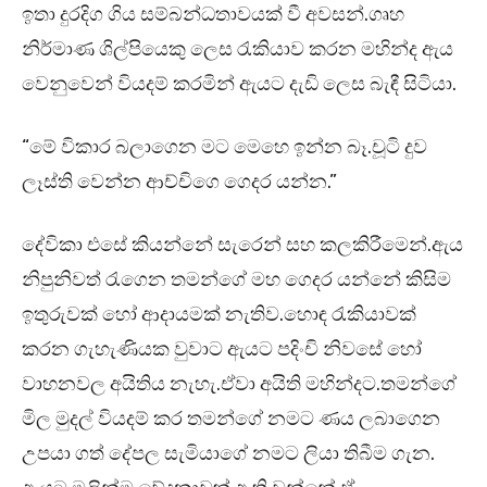
ඉතා දුරදිග ගිය සම්බන්ධතාවයක් වී අවසන්.ගෘහ
නිර්මාණ ශිල්පියෙකු ලෙස රැකියාව කරන මහින්ද ඇය
වෙනුවෙන් වියදම් කරමින් ඇයට දැඩි ලෙස බැඳී සිටියා.
“මේ විකාර බලාගෙන මට මෙහෙ ඉන්න බෑ.චූටි දුව
ලෑස්ති වෙන්න ආච්චිගෙ ගෙදර යන්න.”
දේවිකා එසේ කියන්නේ සැරෙන් සහ කලකිරීමෙන්.ඇය
නිපුනිවත් රැගෙන තමන්ගේ මහ ගෙදර යන්නේ කිසිම
ඉතුරුවක් හෝ ආදායමක් නැතිව.හොඳ රැකියාවක්
කරන ගැහැණියක වුවාට ඇයට පදිංචි නිවසේ හෝ
වාහනවල අයිතිය නැහැ.ඒවා අයිති මහින්දට.තමන්ගේ
මිල මුදල් වියදම් කර තමන්ගේ නමට ණය ලබාගෙන
උපයා ගත් දේපල සැමියාගේ නමට ලියා තිබීම ගැන.