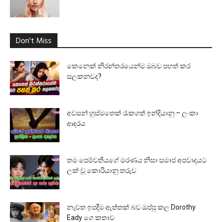
Don't Miss
කෙනෙක් නිරන්තරයෙන්ම ඔබව පහත් කර
සලකනවද?
අවසන් හුස්මතෙක් රැකගත් ඉන්දියානු – ලංකා
ආදරය
තම පෙම්වතියගේ මරණය නිසා සමාජ අපවාදයට
ලක් වූ කොරියානු තරුව
නැවත ඉපදීම ඇත්තක් බව ඔප්පු කල Dorothy
Eady ගෙ කතාව