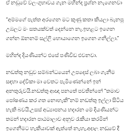
ඒ නඩුවේ වලංගුභාවය ගැන මහින්ද ප්‍රශ්න නැගෙනවා
“අම්මගේ පැත්ත අරගෙන මට කුණු කතා කියලා බැනපු
උඹලට මං සතයක්වත් දෙන්නෙ නෑ.ඉහළට ඉගෙන
ගන්න ඕනනම් සල්ලි හොයාගෙන ඉගෙන ගනිල්ලා.”
මහින්ද දියණියන්ට එසේ පණිවිඩ එවනවා.
නඩත්තු නඩුව සම්බන්ධයෙන් උපදෙස් ලබා ගැනීම
සඳහා දේවිකා මා වෙතට පැමිණෙන්නේ ඉන්
අනතුරුවයි.නඩත්තු ආඥා පනතේ පවතින්නේ “තමාව
පෝෂණය කර ගත නොහැකි”නම් නඩත්තු ඉල්ලා සිටිය
හැකි බවයි.උසස් අධ්‍යාපනය හදාරන මේ දියණියන්ට
තමන් හදාරන පාඨමාලාව අනුව රැකියා කරමින්
ඉගෙනීමට හැකියාවක් ඇත්තේ නැහැ.අදාල නඩුවේ දී