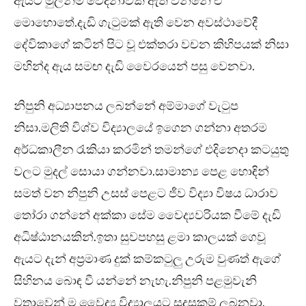
ඇයට මුලින්ම වේදනාවක් ඇති වන්නේ ඒ
මොහොතේ.දැඩි ගැටුමක් ඇති වෙන අවස්ථාවේදී
දේවිකාගේ කටින් පිට වූ එක්තරා වචන කිහිපයක් නිසා
මහින්ද ඇය සමඟ දැඩි වෛරයෙන් පසු වෙනවා.
නිපුනි අධ්‍යාපනය ලබන්නේ අම්මාගේ වැටුප
නිසා.මලිති විශ්ව විද්‍යාලයේ ඉගෙන ගන්නා අතරම
අර්ධකාලීන රැකියා කරමින් තමන්ගේ එදිනෙදා කටයුතු
වලට මුදල් සොයා ගන්නවා.සාමාන්‍ය පෙළ හොඳින්
සමත් වන නිපුනි උසස් පෙළට ජීව විද්‍යා විෂය ධාරාව
තෝරා ගන්නේ අක්කා සේම වෛද්‍යවරියක වීමේ දැඩි
අධිෂ්ඨානයකින්.ඉතා සුවපහසු ළමා කාලයක් ගෙවූ
ඇයට දැන් අප්‍රමාණ දුක් කම්කටුලු උරුම වුණත් ඇගේ
සිහිනය බොඳ වී යන්නේ නැහැ.නිපුනි පළමුවැනි
වතාවෙන් ම වෛද්‍ය විද්‍යාලයට සුදුසුකම් ලබනවා.