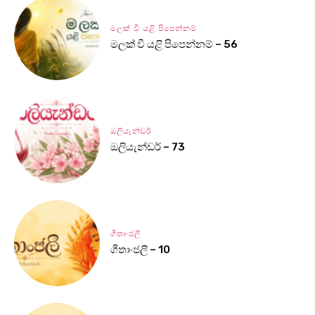
මලක් වී යළි පිපෙන්නම්
මලක් වී යළි පිපෙන්නම් – 56
ඔලියැන්ඩර්
ඔලියැන්ඩර් – 73
ගීතාංජලී
ගීතාංජලී – 10