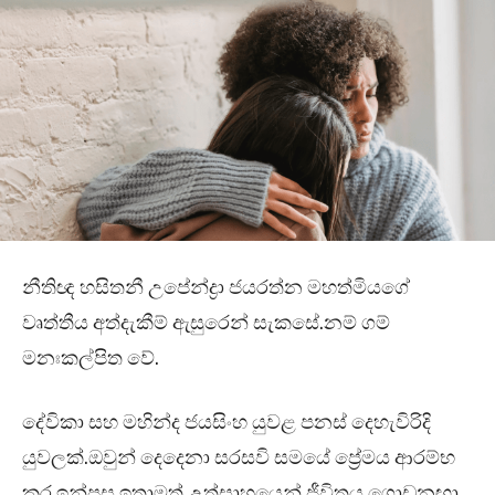
නීතිඥ හසිතනී උපේන්ද්‍රා ජයරත්න මහත්මියගේ
වෘත්තීය අත්දැකීම් ඇසුරෙන් සැකසේ.නම් ගම්
මනඃකල්පිත වේ.
දේවිකා සහ මහින්ද ජයසිංහ යුවළ පනස් දෙහැවිරිදි
යුවලක්.ඔවුන් දෙදෙනා සරසවි සමයේ ප්‍රේමය ආරම්භ
කර ඉන්පසු ඉතාමත් උත්සාහයෙන් ජීවිතය ගොඩනඟා