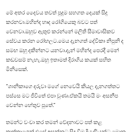
මේ අතර දෛවය තවත් පුදුම සහගත දෙයක් සිදු
කරනවා.මහින්ද හෘද රෝගියෙකු බවට පත්
වෙනවා.ඔහුව ඇතුළු කරන්නේ මලිති සීමාවාසිකව
සේවය කරන රෝහලට.මෙය දැනගත් දේවිකා නිපුනි ද
සමඟ ඔහු දකින්නට යනවා.දැන් මහින්ද පෙරදී මෙන්
කඩවසම් නැහැ.ඔහු ඉතාමත් දිරාගිය කයක් සහිත
මිනිසෙක්.
“ශානිකාගෙ දරුවා මගේ නෙවෙයි කියල දැනගත්තට
පස්සෙ මට ජීවිතේ එපා වුණා.ඒකයි තමයි මං අසනීප
වෙන්න හේතුව පුතේ.”
තමන්ට වංචා කර තමන් වේදනාවට පත් කළ
තාත්තාගෙන් එසේ අසන්නට සිදු වීම දියණියන්ට මොන