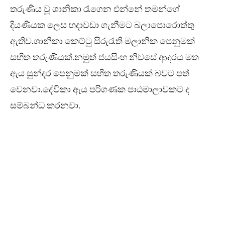
තරුණිය වූ ශානිකා රැගෙන එන්නේ තමන්ගේ
දියණියක ලෙස හදාවඩා ගැනීමට බලාපොරොත්තු
ඇතිව.ශානිකා කෙට්ටු සිරුරැති මලානික පෙනුමක්
සහිත තරුණියක්.නමුත් ජයසිංහ නිවසේ ආදරය මත
ඇය සුන්දර පෙනුමක් සහිත තරුණියක් බවට පත්
වෙනවා.දේවිකා ඇය පරිගණක පාඨමාලාවකට ද
සම්බන්ධ කරනවා.