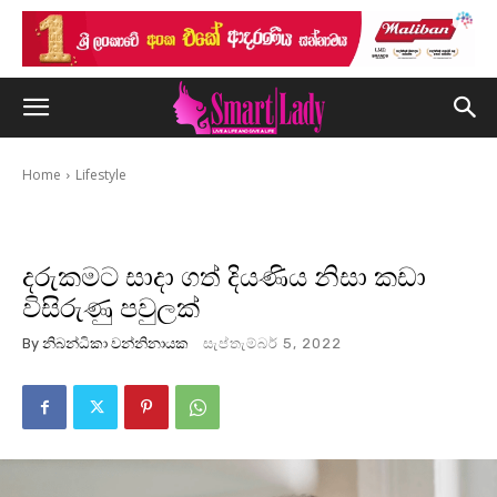
Home
Lifestyle
දරුකමට සාදා ගත් දියණිය නිසා කඩා
විසිරුණු පවුලක්
By
නිබන්ධිකා වන්නිනායක
සැප්තැම්බර් 5, 2022