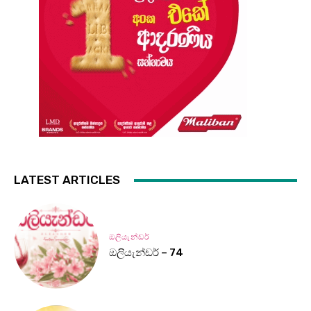
LATEST ARTICLES
ඔලියැන්ඩර්
ඔලියැන්ඩර් – 74