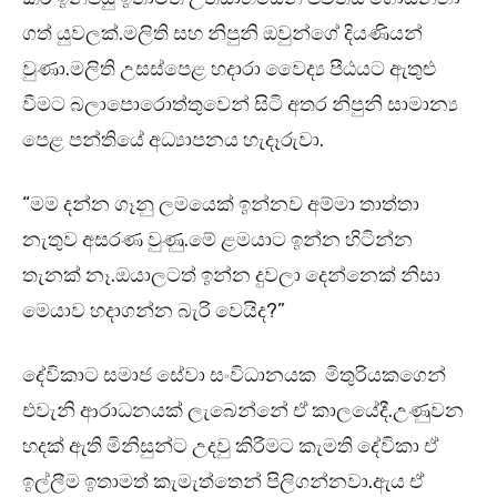
ගත් යුවලක්.මලිති සහ නිපුනි ඔවුන්ගේ දියණියන්
වුණා.මලිති උසස්පෙළ හදාරා වෛද්‍ය පීඨයට ඇතුළු
වීමට බලාපොරොත්තුවෙන් සිටි අතර නිපුනි සාමාන්‍ය
පෙළ පන්තියේ අධ්‍යාපනය හැදෑරුවා.
“මම දන්න ගෑනු ලමයෙක් ඉන්නව අම්මා තාත්තා
නැතුව අසරණ වුණු.මේ ළමයාට ඉන්න හිටින්න
තැනක් නෑ.ඔයාලටත් ඉන්න දුවලා දෙන්නෙක් නිසා
මෙයාව හදාගන්න බැරි වෙයිද?”
දේවිකාට සමාජ සේවා සංවිධානයක මිතුරියකගෙන්
එවැනි ආරාධනයක් ලැබෙන්නේ ඒ කාලයේදී.උණුවන
හදක් ඇති මිනිසුන්ට උදවු කිරීමට කැමති දේවිකා ඒ
ඉල්ලීම ඉතාමත් කැමැත්තෙන් පිලිගන්නවා.ඇය ඒ