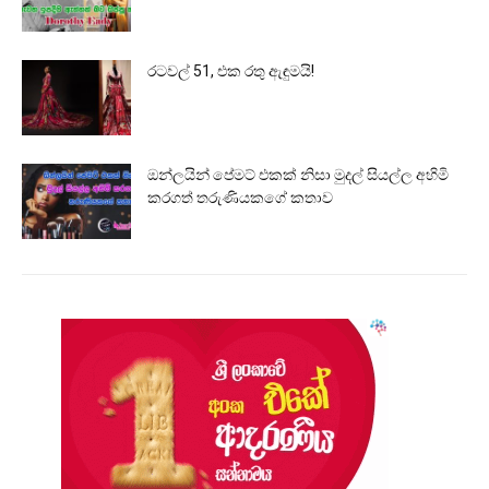
රටවල් 51, එක රතු ඇඳුමයි!
ඔන්ලයින් පේමට් එකක් නිසා මුදල් සියල්ල අහිමි
කරගත් තරුණියකගේ කතාව