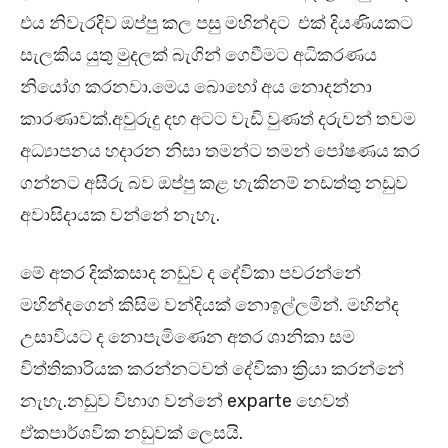
එය නිවැරදිව ඔප්පු කල පසු මහින්දට එක් දියණියකට
සැලකිය යුතු මුදලක් බැගින් ගෙවීමට අධිකරණය
නියෝග කරනවා.මෙය බොහෝ අය නොදන්නා
කාරණාවක්.අවුරුදු දහ අටට වැඩි වුණත් දරුවන් තවම
අධ්‍යාපනය හදාරන නිසා තමන්ට තමන් පෝෂණය කර
ගන්නට අසීරු බව ඔප්පු කළ හැකිනම් නඩත්තු නඩුව
අවාසිදායක වන්නේ නැහැ.
මේ අතර දික්කසාද නඩුව ද දේවිකා පවරන්නේ
මහින්දගෙන් කිසිම වන්දියක් නොඉල්ලමින්. මහින්ද
උසාවියට ද නොපැමිණෙන අතර ශානිකා සම
විත්තිකාරියක කරන්නටවත් දේවිකා ක්‍රියා කරන්නේ
නැහැ.නඩුව විභාග වන්නේ exparte හෙවත්
ඒකපාර්ශවික නඩුවක් ලෙසයි.