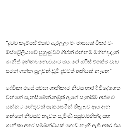
“දුවව කැම්පස් එකට ඇරලලා මං මාසයක් විතර මං
ඕස්ට්‍රේලියාවේ පුහුණුවට ගිහින් එන්නම් මහින්ද.දැන්
ශානිත් ඉන්නවනෙ.එයාට ඔයාගේ ඔෆිස් එකේම වැඩ
පටන් ගන්න පුලුවන්.චූටි දුවටත් තනියක් නෑනෙ”
දේවිකා එසේ පවසා ශානිකාට නිවස භාර දී විදේශගත
වන්නේ සැනසීමෙන්.නමුත් ඇගේ සැනසීම අහිමි වී
යන්නට හේතුවක් සැකසෙමින් තිබූ බව ඇය දැන
ගන්නේ නිවසට නැවත පැමිණි පසුව.මහින්ද සහ
ශානිකා අතර සම්බන්ධයක් ගොඩ නැඟී ඇති අතර එය