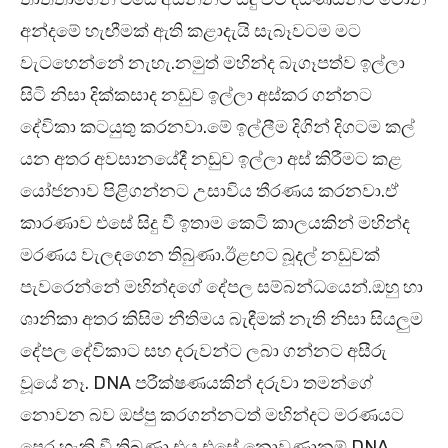
අන්දමේ හැඟීමක් ඇති කළාදැයි සැබෑවටම මට
වැටහෙන්නේ නැහැ.නමුත් මහින්ද බැගෑපත්ව ඉල්ලා
සිටි නිසා දික්කසාද නඩුව ඉල්ලා අස්කර ගන්නට
දේවිකා කටයුතු කරනවා.මේ ඉල්ලීම දිගින් දිගටම කල්
යන අතර අවසානයේදී නඩුව ඉල්ලා අස් කිරීමට කළ
යෝජනාව පිළිගන්නට උසාවිය තීරණය කරනවා.ඒ
කාරණාව එසේ සිදු වී ඉතාම කෙටි කාලයකින් මහින්ද
මරණය වැලඳගෙන තිබුණා.ඊළඟට බූදල් නඩුවක්
පැවරෙන්නේ මහින්දගේ දේපල සම්බන්ධයෙන්.ඔහු හා
ශානිකා අතර කිසිම නීතිමය බැඳීමක් නැති නිසා සියලුම
දේපල දේවිකාට සහ දරුවන්ට ලබා ගන්නට අසීරු
වූයේ නෑ. DNA පරීක්ෂණයකින් දරුවා තමන්ගේ
නොවන බව ඔප්පු කරගන්නටත් මහින්දට මරණයට
පෙර හැකි වී තිබුණා.එය එසේ නොවුණානම් DNA