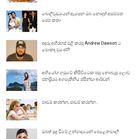
බොලිවුඩයෙන් ඇසෙන ඔබ නොදත් අසම්මත
පෙම් කතා
අඳුරු අභිරහස් එළි කරපු Andrew Dawson ට
මොකද වුණේ?
අභියෝග හමුවේ කිසිවිටෙක පසු නොබැසූ ලොව
ජනප්‍රියම අගමැතිනිය ජසින්ඩා ආර්ඩන්
පාඩම් කරන්න, පාඩම් කරන්න..
ඔබත් සුදු වීමේ උන්මාදයෙන් පෙළෙනවාද?