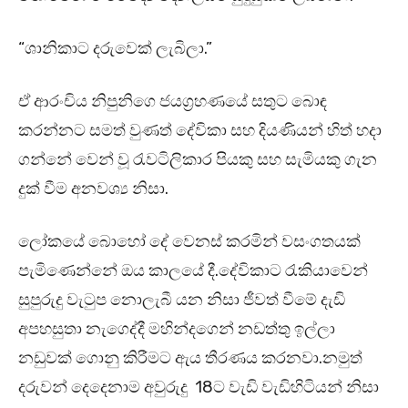
“ශානිකාට දරුවෙක් ලැබිලා.”
ඒ ආරංචිය නිපුනිගෙ ජයග්‍රහණයේ සතුට බොඳ
කරන්නට සමත් වුණත් දේවිකා සහ දියණියන් හිත් හදා
ගන්නේ වෙන් වූ රැවටිලිකාර පියකු සහ සැමියකු ගැන
දුක් වීම අනවශ්‍ය නිසා.
ලෝකයේ බොහෝ දේ වෙනස් කරමින් වසංගතයක්
පැමිණෙන්නේ ඔය කාලයේ දී.දේවිකාට රැකියාවෙන්
සුපුරුදු වැටුප නොලැබී යන නිසා ජීවත් වීමේ දැඩි
අපහසුතා නැගෙද්දී මහින්දගෙන් නඩත්තු ඉල්ලා
නඩුවක් ගොනු කිරීමට ඇය තීරණය කරනවා.නමුත්
දරුවන් දෙදෙනාම අවුරුදු 18ට වැඩි වැඩිහිටියන් නිසා