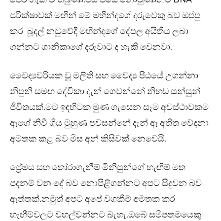
පරීක්ෂාවක් මඟින් මේ මහින්දගේ දරුවෙකු බව ඔප්පු
කර බූදල් නඩුවේදී මහින්දගේ දේපල අයිතිය ලබා
ගන්නට ශානිකාගේ දරුවාට ද හැකි වෙනවා.
වෛද්‍යවරියක වූ මලිති සහ වෛද්‍ය පීඨයේ උගන්නා
නිපුනි සමඟ දේවිකා දැන් ගෙවන්නේ නිහඬ සන්සුන්
ජීවිතයක්.මට ඉඳහිටක මුණ ගැසෙන සෑම අවස්ථාවකම
ඇගේ නිවී ගිය මුහුණ පවසන්නේ දැන් ඈ අතීත වේදනා
අමතක කළ බව මිස අන් කිසිවක් නෙවෙයි.
ප්‍රේමය සහ තෝරාගැනීම් මිනිසුන්ගේ හැඟීම් මත
පදනම් වන දේ බව නොපිළිගන්නට අපට සිදුවන බව
ඇත්තක්.නමුත් අපට අපේ වගකීම් අමතක කර
හැඟීම්වලට වහල්වන්නට බැහැ.ඔබේ සමීපතමයෙකු