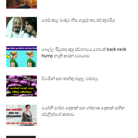
පෙම් කළ වරදට හිස ගැසුම් කෑ රජ කුමරිය
බෙල්ල පිටුපස කුදු ස්වභාවය හෙවත් back neck
hump නැති කරන ව්‍යායාම.
විටමින් සහ තන්තු බහුල වම්බටු
යෝනි මාර්ග දෙකක් සහ ගර්භාෂ දෙකක් සහිත
එව්ලින්ගේ කතාව