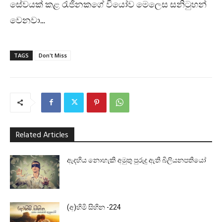
සේවයක් කළ රැජිනකගේ වියෝව මෙලෙස සනිටුහන්
වෙනවා…
TAGS
Don't Miss
Related Articles
ඇදහිය නොහැකි අමුතු පුරුදු ඇති බිලියනපතියෝ
(අ)හිමි සිහින -224