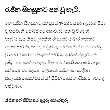
රැජින සිහසුනට පත් වූ හැටි.
මහ රැජින සිහසුනට පත්වූයේ 1952 වසරේ ඇයගේ පියා
වූ හයවැනි ජෝර්ජ් රජු අභාවයට පත් වූ වීමෙන්
පසුවයි.ඇය කිසිලෙසකින් රාජ්‍යත්වය බාර ගන්නට
අදහස් කර හිඳ නැහැ.නමුත් ඇයට එය බාර ගන්නට සිදු
වූ අතර වසර හැත්තෑවක් කිරීටය දරමින් ප්ලැටිනම්
ජුබිලියක් සමරන පළමු බ්‍රිතාන්‍ය රාජකීයයා බවට ඇය
පත්වෙනවා. දෙවන එලිසබත් රැජින ලොව දීර්ඝ
කාලයක් රාජ්‍යත්වයේ රැඳී සිටින රාජ්‍ය නායිකාව බවට ද
පත්වුණා.
රැජිනගේ ජීවිතයේ අපූරු තොරතුරු