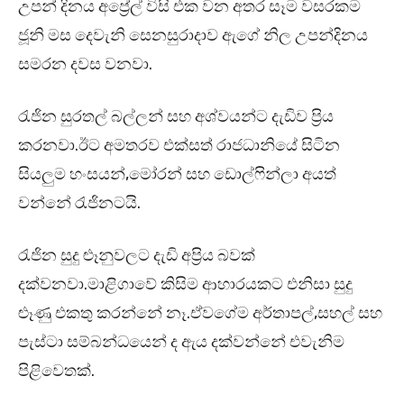
උපන් දිනය අප්‍රේල් විසි එක වන අතර සෑම වසරකම
ජූනි මස දෙවැනි සෙනසුරාදාව ඇගේ නිල උපන්දිනය
සමරන දවස වනවා.
රැජින සුරතල් බල්ලන් සහ අශ්වයන්ට දැඩිව ප්‍රිය
කරනවා.ඊට අමතරව එක්සත් රාජධානියේ සිටින
සියලුම හංසයන්,මෝරන් සහ ඩොල්ෆින්ලා අයත්
වන්නේ රැජිනටයි.
රැජින සුදු ළූනුවලට දැඩි අප්‍රිය බවක්
දක්වනවා.මාළිගාවේ කිසිම ආහාරයකට එනිසා සුදු
ළූණු එකතු කරන්නේ නෑ.ඒවගේම අර්තාපල්,සහල් සහ
පැස්ටා සම්බන්ධයෙන් ද ඇය දක්වන්නේ එවැනිම
පිළිවෙතක්.