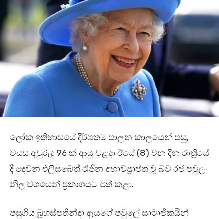
ලෝක ඉතිහාසයේ දීර්ඝතම පාලන කාලයෙන් පසු,
වයස අවුරුදු 96 ක් ආයු වළඳා ඊයේ (8) වන දින රාත්‍රියේ
දී දෙවන එලිසබෙත් රැජින අභාවප්‍රාප්ත වූ බව රජ පවුල
නිල වශයෙන් ප්‍රකාශයට පත් කළා.
පසුගිය බ්‍රහස්පතින්දා ඇයගේ පවුලේ සාමාජිකයින්