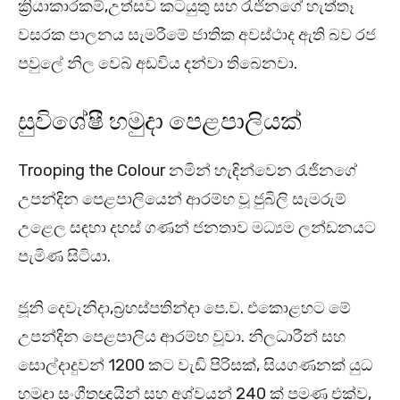
ක්‍රියාකාරකම්,උත්සව කටයුතු සහ රැජිනගේ හැත්තෑ
වසරක පාලනය සැමරීමේ ජාතික අවස්ථාද ඇති බව රජ
පවුලේ නිල වෙබ් අඩවිය දන්වා තිබෙනවා.
සුවිශේෂී හමුදා පෙළපාලියක්
Trooping the Colour නමින් හැඳින්වෙන රැජිනගේ
උපන්දින පෙළපාලියෙන් ආරම්භ වූ ජුබිලි සැමරුම්
උළෙල සඳහා දහස් ගණන් ජනතාව මධ්‍යම ලන්ඩනයට
පැමිණ සිටියා.
ජූනි දෙවැනිදා,බ්‍රහස්පතින්දා පෙ.ව. එකොළහට මේ
උපන්දින පෙළපාලිය ආරම්භ වූවා. නිලධාරීන් සහ
සොල්දාදුවන් 1200 කට වැඩි පිරිසක්, සියගණනක් යුධ
හමුදා සංගීතඥයින් සහ අශ්වයන් 240 ක් පමණ එක්ව,