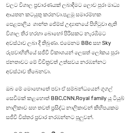
වලට විශාල ප්‍රචාරණයක් ලබාදීමට ලොව පුරා මාධ්‍ය
ආයතන කටයුතු කරනවා.පළමු සමාරම්භක
පෙළපාලිය ශාන්ත ජේම්ස් උද්‍යානයේ පිහිටුවා ඇති
විශාල තිර හරහා බොහෝ පිරිසකට නැරඹීමට
අවස්ථාව ලබා දී තිබුණා. එමෙනම BBc සහ Sky
රූපවාහිනියේ සජීවී විකාශයන් ලෙසත් ලෝකය පුරා
ජනතාවට මේ විචිත්‍රවත් උත්සවය නරඹන්නට
අවස්ථාව තිබෙනවා.
ඔබ මේ මොහොතේ පවා ඒ සම්බන්ධයෙන් ගූගල්
සෙවීමක් කළහොත් BBC,CNN,Royal family යූ ටියුබ්
නාලිකාව සහ තවත් ප්‍රසිද්ධ නාලිකාවන් කිහිපයකම
සජීවී විස්තර ප්‍රචාර නරඹන්නට පුලුවන්.