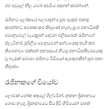
රජ පවුලේ නිල වෙබ් අඩවිය සඳහන් කරන්නේ.
රැජිනට ලෝකයේ බලවතුන් ද සුබ පැතුම් එකතු
කරන්නට අමතක කර තිබුණේ නැහැ.ප්‍රංශ ජනාධිපති
එමානුවෙල් මැක්‍රොන් දෙවන එලිසබෙත් රැජිනගේ
ප්ලැටිනම් ජුබිලිය වෙනුවෙන් අශ්වයෙකු තෑගි කර
තිබෙනවා. එක්සත් ජනපදයේ හිටපු ජනාධිපතිවරයෙකු
වූ බැරැක් ඔබාමා රැජිනට වීඩියෝ ඇමතුමකින් සුබ පතා
තිබුණා.
රැජිනකගේ වියෝව
ලොවක් ශෝක කඳුළේ ගිල්වමින්, නූතන බ්‍රිතාන්‍යය
ගොඩ නැගූ, බ්‍රිතාන්‍යයට සිය දිවි හිමියෙන් මහත්