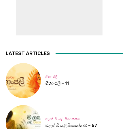
LATEST ARTICLES
ගීතාංජලී
ගීතාංජලී – 11
මලක් වී යළි පිපෙන්නම්
මලක් වී යළි පිපෙන්නම් – 57