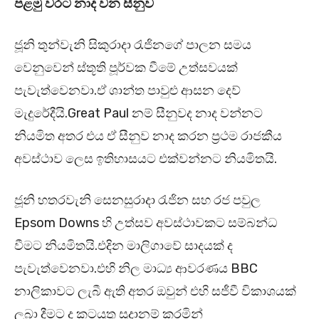
පළමු වරට නාද වන සීනුව
ජූනි තුන්වැනි සිකුරාදා රැජිනගේ පාලන සමය
වෙනුවෙන් ස්තූති පූර්වක වීමේ උත්සවයක්
පැවැත්වෙනවා.ඒ ශාන්ත පාවුළු ආසන දෙව්
මැදුරේදීයි.Great Paul නම් සීනුවද නාද වන්නට
නියමිත අතර එය ඒ සීනුව නාද කරන ප්‍රථම රාජකීය
අවස්ථාව ලෙස ඉතිහාසයට එක්වන්නට නියමිතයි.
ජූනි හතරවැනි සෙනසුරාදා රැජින සහ රජ පවුල
Epsom Downs හි උත්සව අවස්ථාවකට සම්බන්ධ
වීමට නියමිතයි.එදින මාලිගාවේ සාදයක් ද
පැවැත්වෙනවා.එහි නිල මාධ්‍ය ආවරණය BBC
නාලිකාවට ලැබී ඇති අතර ඔවුන් එහි සජීවී විකාශයක්
ලබා දීමට ද කටයුතු සූදානම් කරමින්