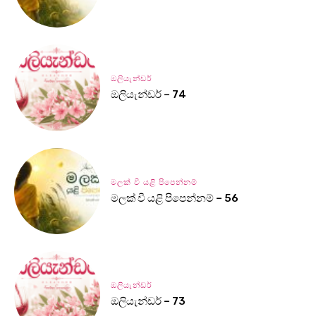
ඔලියැන්ඩර්
ඔලියැන්ඩර් – 74
මලක් වී යළි පිපෙන්නම්
මලක් වී යළි පිපෙන්නම් – 56
ඔලියැන්ඩර්
ඔලියැන්ඩර් – 73