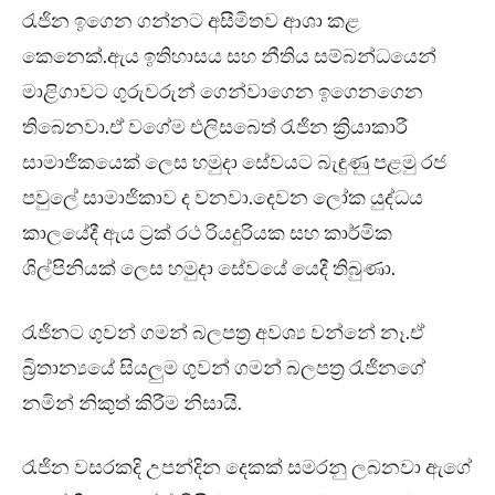
රැජින ඉගෙන ගන්නට අසීමිතව ආශා කළ
කෙනෙක්.ඇය ඉතිහාසය සහ නීතිය සම්බන්ධයෙන්
මාළිගාවට ගුරුවරුන් ගෙන්වාගෙන ඉගෙනගෙන
තිබෙනවා.ඒ වගේම එලිසබෙත් රැජින ක්‍රියාකාරී
සාමාජිකයෙක් ලෙස හමුදා සේවයට බැඳුණු පළමු රජ
පවුලේ සාමාජිකාව ද වනවා.දෙවන ලෝක යුද්ධය
කාලයේදී ඇය ට්‍රක් රථ රියදුරියක සහ කාර්මික
ශිල්පිනියක් ලෙස හමුදා සේවයේ යෙදී තිබුණා.
රැජිනට ගුවන් ගමන් බලපත්‍ර අවශ්‍ය වන්නේ නෑ.ඒ
බ්‍රිතාන්‍යයේ සියලුම ගුවන් ගමන් බලපත්‍ර රැජිනගේ
නමින් නිකුත් කිරීම නිසායි.
රැජින වසරකදි උපන්දින දෙකක් සමරනු ලබනවා ඇගේ