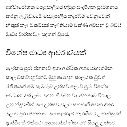
අශ්වාරෝහක පෙළපාලියේ හමුදා සංදර්ශන ප්‍රදර්ශනය
කරනු ලැබුවා.මේ පෙළපාලිය නැරඹීම වෙනුවෙන්
නිකුත් කළ ටිකට්පත් කල් තියාම විකිණී අවසන් වූ බවයි
මාධ්‍ය වාර්තාවල සඳහන් වූයේ.
විශේෂ මාධ්‍ය ආවරණයක්
ලෝකය පුරා ජනතාව ඉතා ආර්ථික අභියෝගාත්මක
කාල වකවානුවකට මුහුණ දෙන කාලයක වුවත්
රැජිණගේ මේ සැමරුම් උත්සව ලොව පුරා විශේෂ
අවධානයක් ලබා ගෙන තිබෙනවා. ජනතාව විශාල
උනන්දුවකින් මේ උත්සව වලට සහභාගී වෙන අතර
ලොව පුරා ජනතාව මේ සැමරුම් නැරඹීමට උනන්දුවක්
දැක්වීමත් එක්තරා පුදුමයක්.ඒ නිසා මේ සියලු උත්සව