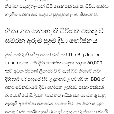
තිබෙනවා.පුද්ගලයන් විසි දෙදහසක් පමණ විවිධ තෝරා
ගැනීම් හරහා මේ සාදයට සුදුසුකම් ලබා තිබෙනවා.
හිතා ගත නොහැකි පිරිසක් එකතු වී
සමරන අරුම පුදුම දිවා භෝජනය
ජූනි පස්වැනි ඉරිදා වෙන් වන්නේ The Big Jubilee
Lunch සඳහා.මේ දිවා භෝජන සංග්‍රහ සඳහා 60,000
කට අධික පිරිසක් ලියාපදිංචි වී ඇති බව කියවෙනවා.
දීර්ඝතම වීදි සාදයේ සිට උද්‍යානවල පවත්වන BBQ ඒ
අතර වෙනවා.මේ දිවා භෝජන උත්සව සඳහා එක්සත්
රාජධානියේ මිලියන දහයකට අධික ජනයා එකතු වනු
ඇතැයි අපේක්ෂා කෙරෙනවා.මේ දිවා භෝජන සංග්‍රහ
පොදු රාජ්‍ය මණ්ඩලයේ රටවල් වලද පැවැත්වෙන බවයි