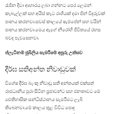
රැජින දිවා ආහාරය ලබා ගන්නට පෙර ලෙමන්
කැබැල්ලක් සහ අයිස් කැට රාශියක් දමා ජින් වීදුරුවක්
පානය කරනවා.සවස් කාලයේ ෂැම්පේන් සහ වයින්
පානය කරනවා.මෙය ඇගේ නීරෝගි ජීවිතයේ රහස
බවද පැවසෙනවා.
ප්ලැටිනම් ජුබිලිය සැමරීමේ අපූරු උත්සව
දීර්ඝ සතිඅන්ත නිවාඩුවක්
විශේෂ දීර්ඝ බැංකු නිවාඩු සති අන්තයක් එක්සත්
රාජධානිය පුරා සිටින ප්‍රජාවන්ට සහ ජනතාවට මේ
ඓතිහාසික සන්ධිස්ථානය සැමරීමට ලැබී
තිබෙනවා.මේ කාලය තුළ විවිධ පොදු