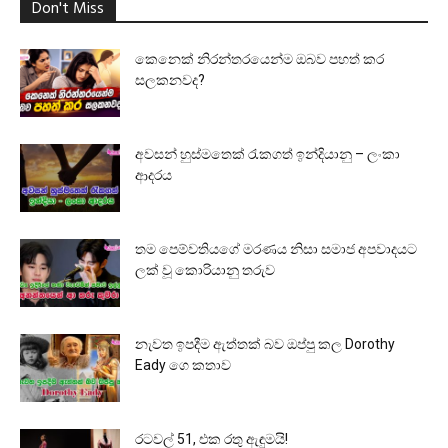
Don't Miss
කෙනෙක් නිරන්තරයෙන්ම ඔබව පහත් කර
සලකනවද?
අවසන් හුස්මතෙක් රැකගත් ඉන්දියානු – ලංකා
ආදරය
තම පෙම්වතියගේ මරණය නිසා සමාජ අපවාදයට
ලක් වූ කොරියානු තරුව
නැවත ඉපදීම ඇත්තක් බව ඔප්පු කල Dorothy
Eady ගෙ කතාව
රටවල් 51, එක රතු ඇඳුමයි!