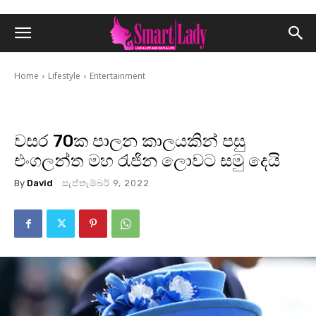
Home
Lifestyle
Entertainment
වසර 70ක පාලන කාලයකින් පසු
එංගලන්ත මහ රැජින ලොවට සමු දෙයි
By
David
සැප්තැම්බර් 9, 2022