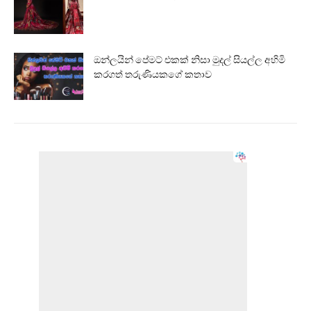
ඔන්ලයින් පේමට් එකක් නිසා මුදල් සියල්ල අහිමි
කරගත් තරුණියකගේ කතාව