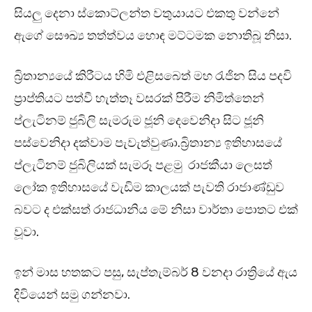
සියලු දෙනා ස්කොට්ලන්ත වතුයායට එකතු වන්නේ
ඇගේ සෞඛ්‍ය තත්ත්වය හොඳ මට්ටමක නොතිබූ නිසා.
බ්‍රිතාන්‍යයේ කිරීටය හිමි එළිසබෙත් මහ රැජින සිය පදවි
ප්‍රාප්තියට පත්වී හැත්තෑ වසරක් පිරීම නිමිත්තෙන්
ප්ලැටිනම් ජුබිලි සැමරුම ජූනි දෙවෙනිදා සිට ජූනි
පස්වෙනිදා දක්වාම පැවැත්වුණා.බ්‍රිතාන්‍ය ඉතිහාසයේ
ප්ලැටිනම් ජුබිලියක් සැමරූ පළමු රාජකීයා ලෙසත්
ලෝක ඉතිහාසයේ වැඩිම කාලයක් පැවති රාජාණ්ඩුව
බවට ද එක්සත් රාජධානිය මේ නිසා වාර්තා පොතට එක්
වූවා.
ඉන් මාස හතකට පසු, සැප්තැම්බර් 8 වනදා රාත්‍රියේ ඇය
දිවියෙන් සමු ගන්නවා.