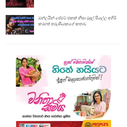
ඔන්ලයින් පේමට් එකක් නිසා මුදල් සියල්ල අහිමි
කරගත් තරුණියකගේ කතාව