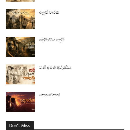
අලුත් පාරක
ප්‍රේමණීය ප්‍රේම
තනි අතේ අත්පුඩිය
නොවෙනස්
Don't Miss