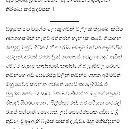
ඈව මුණගැහුනේ එහෙම. ඈ මා එක්ක නිදිවදින්න
තීරණය කරපු දවසක..!
ඔහුටත් මට වගේම ලොකු ගමන් මල්ලක් තිබුණා. කිසිම
අඟහිඟකමක් නැතුව රත්තරන් හැන්දක් කටේ තියාගන
ඉපදුනු ඔහුට හිටියේ නිතරෝම අඩදඹර වෙන දෙමව්පිය
යුවලක්. දවසේ වැඩවලින් හෙම්බත් වෙලා ගෙදර ඇවිත්
අම්මට බැනපු තාත්තටත්, තාත්ත්ගේ බැනුම්වල තරහට
තමන්ගේ අඩි සෙරෙප්පු වලින් තමන්ට ගහන අම්මටත්
ඔහු වෛර කරන්න ගත්තේ පොඩි කාලෙදිමයි. ඒ
පුපුරන වෛරය සාධාරණ බව කියන්න ඔහුගේ පපුවේ
තිබුණු සිගරට් කොට පිළිස්සුමටත්, හම් පටියක පාරවල්
රැගත් පශ්චාත් පෙදෙසත්, උස් සෙරෙප්පුවක අඩිය වැදී
තුවාල වුණු ඇහි බැමත් සාක්ෂි දැරුවා. ඔහු මිනිස්සුන්ට