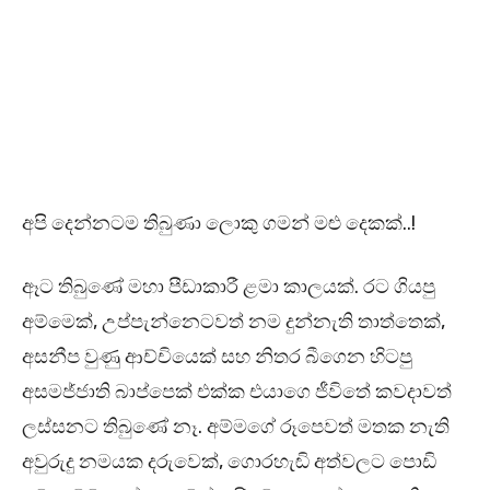
අපි දෙන්නටම තිබුණා ලොකු ගමන් මළු දෙකක්..!
ඈට තිබුණේ මහා පීඩාකාරී ළමා කාලයක්. රට ගියපු
අම්මෙක්, උප්පැන්නෙටවත් නම දුන්නැති තාත්තෙක්,
අසනීප වුණු ආච්චියෙක් සහ නිතර බීගෙන හිටපු
අසමජ්ජාති බාප්පෙක් එක්ක එයාගෙ ජීවිතේ කවදාවත්
ලස්සනට තිබුණේ නෑ. අම්මගේ රූපෙවත් මතක නැති
අවුරුදු නමයක දරුවෙක්, ගොරහැඬි අත්වලට පොඩි