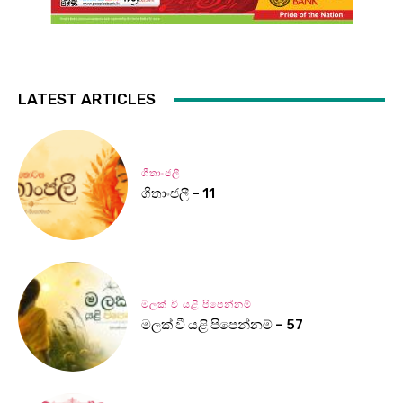
LATEST ARTICLES
ගීතාංජලී
ගීතාංජලී – 11
මලක් වී යළි පිපෙන්නම්
මලක් වී යළි පිපෙන්නම් – 57