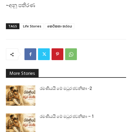
~අනූ පතිරණ
TAGS
Life Stories
කෙටිකතා තරගය
More Stories
රමණීයයි මේ මධුර ජවනිකා -2
රමණීයයි මේ මධුර ජවනිකා – 1