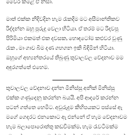
වෛර කළේ ඒ නිසා.
මාත් එක්ක නිදිවදින හැම රෑකදිම මට අසීමාන්තිකව
රිද්දන්න ඔහු පුරුදු වෙලා හිටියා. ඒ තරම් මට රිදවපු
පිරිමියා එකමත් එක දවසක, හොඳටෝම කළුවර වුණු
රෑක , මා ගාව බිම දණ ගහගන ඉකි බිඳිමින් හිටියා.
ඔහුගේ අභ්‍යන්තරයේ තිබුණු තුවාලවල වේදනාව මම
අඳුරගත්තේ එහෙම.
තුවාලවල වේදනාව දන්න මිනිස්සු අනික් මිනිස්සු
එක්ක ගණුදෙනු කරන්න බයයි. අපි ආදරේ කරන්න
පටන් ගත්තෙ හෙමීට. අවුරුදුම කිහිපයකට පස්සේ ඈ
මගේ ගෙදරට එනකොට ඈ එන්නේ ඒ හැම වේදනාවම
හැම බලාපොරොත්තු කඩවීමක්ම, හැම රැවටීමක්ම