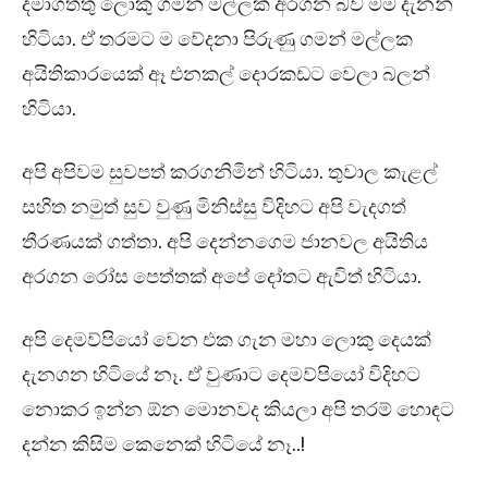
දමාගත්තු ලොකු ගමන් මල්ලක් අරගන බව මම දැනන්
හිටියා. ඒ තරමට ම වේදනා පිරුණු ගමන් මල්ලක
අයිතිකාරයෙක් ඈ එනකල් දොරකඩට වෙලා බලන්
හිටියා.
අපි අපිවම සුවපත් කරගනිමින් හිටියා. තුවාල කැළල්
සහිත නමුත් සුව වුණු මිනිස්සු විදිහට අපි වැදගත්
තීරණයක් ගත්තා. අපි දෙන්නගෙම ජානවල අයිතිය
අරගන රෝස පෙත්තක් අපේ දෝතට ඇවිත් හිටියා.
අපි දෙමව්පියෝ වෙන එක ගැන මහා ලොකු දෙයක්
දැනගන හිටියේ නෑ. ඒ වුණාට දෙමව්පියෝ විදිහට
නොකර ඉන්න ඕන මොනවද කියලා අපි තරම් හොඳට
දන්න කිසිම කෙනෙක් හිටියේ නෑ..!