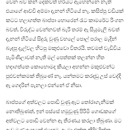
වෙන බව කන් දෙකවත් හරියට ඇහෙන්නෙ නැති
එයාගේ ආච්චි අම්මා දැනන් හිටියේ නෑ. කසිප්පු වඩියක්
කටට හලාගත්ත බාප්පා හොරෙන් රෑට කාමරේට රිංගන
බවත්, විරුද්ධ වෙන්නවත් බැරි තරම් ඈ සියුමැලි බවත්
දැනන් හිටියේ සිදුරු වුණු වහලේ පොල් පරාල මැදින්
බැඳපු දැල්වල හිටපු මකුළුවො විතරයි. තවමත් වැඩිවිය
පැමිණිලාවත් නැති මල් පෙත්තක් තලන්න හිත
හදාගත්තෙ කොහොමද කියලා අහන්න මකුළුවන්ට
පුළුවන්කමක් තිබුණේ නෑ. යන්තමට කරදඬු උස් වෙද්දි
ඈ ගෙදරින් පැනලා එන්නේ ඒ නිසා.
බාප්පගේ අත්වලට පොඩි වුණු ඈට තෝරාගැනීමක්
නොතිබුණත්, ඉන් පස්සේ හමුවුණු පිරිමි ගොඩකගේ
අත්වලට පොඩි වෙන්න ඈ තීරණය කරලා තිබුණා. මට