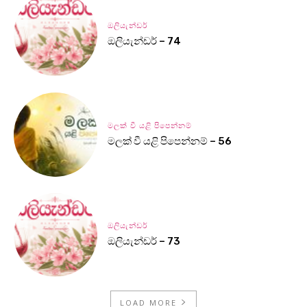
ඔලියැන්ඩර්
ඔලියැන්ඩර් – 74
මලක් වී යළි පිපෙන්නම්
මලක් වී යළි පිපෙන්නම් – 56
ඔලියැන්ඩර්
ඔලියැන්ඩර් – 73
LOAD MORE