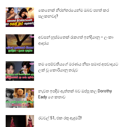
කෙනෙක් නිරන්තරයෙන්ම ඔබව පහත් කර
සලකනවද?
අවසන් හුස්මතෙක් රැකගත් ඉන්දියානු – ලංකා
ආදරය
තම පෙම්වතියගේ මරණය නිසා සමාජ අපවාදයට
ලක් වූ කොරියානු තරුව
නැවත ඉපදීම ඇත්තක් බව ඔප්පු කල Dorothy
Eady ගෙ කතාව
රටවල් 51, එක රතු ඇඳුමයි!