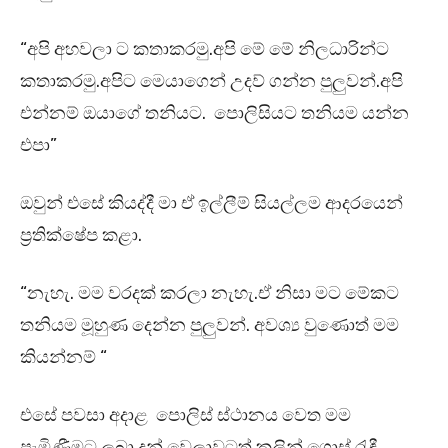
“අපි අහවලා ට කතාකරමු.අපි මේ මේ නිලධාරින්ට
කතාකරමු.අපිට මෙයාගෙන් උදව් ගන්න පුලුවන්.අපි
එන්නම් ඔයාගේ තනියට. පොලිසියට තනියම යන්න
එපා”
ඔවුන් එසේ කියද්දී මා ඒ ඉල්ලීම් සියල්ලම ආදරයෙන්
ප්‍රතික්ෂේප කළා.
“නැහැ. මම වරදක් කරලා නැහැ.ඒ නිසා මට මේකට
තනියම මූහුණ දෙන්න පුලුවන්. අවශ්‍ය වුණොත් මම
කියන්නම් “
එසේ පවසා අදාළ පොලිස් ස්ථානය වෙත මම
පැමිණීමට ලබා දුන් වෙලාවටත් කලින් ගොස් රැඳී