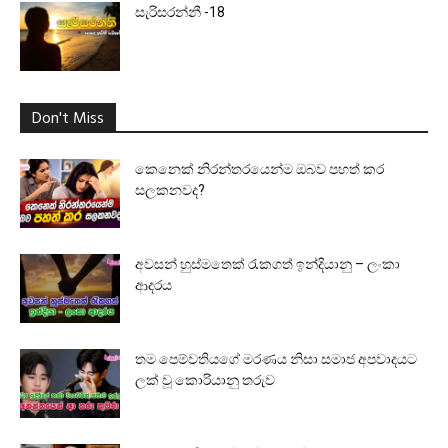
සැරිසරන්නී -18
Don't Miss
කෙනෙක් නිරන්තරයෙන්ම ඔබව පහත් කර
සලකනවද?
අවසන් හුස්මතෙක් රැකගත් ඉන්දියානු – ලංකා
ආදරය
තම පෙම්වතියගේ මරණය නිසා සමාජ අපවාදයට
ලක් වූ කොරියානු තරුව