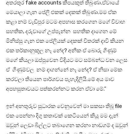
අතරතුර fake accounts කීපයකුත් තිබුණා.ඒවායේ
මෙයාලා ගැන පේලි එකක් දෙකක් තිබුණා.මම ඒක
කළා නම් වැඩිපුර මටම අපහාස කරගෙන මගේ විවාහ
සහතික, දරුවාගේ උප්පැන්න සහතික දාගෙන මේ
මිනිස්සු ගැන එක පේලියක් දෙකක් විතරක් දාවි කියන
එක තර්කානුකූල නෑ නේද? අනික ඒ බොරු ගිණුම්
මගේ කියලා ඔප්පුවෙන විදියට මට සම්බන්ධ වන ලෙස
ඒ ගිණුම්වල නම් දාගන්නේ නෑ නේද? ඒ නිසා මේක
කරවලා තියෙන පාර්ශවය පැහැදිලියි.මේ අය මාව
අපහසුතාවයට පත්කරන්නට කරන ඒවා මේ.”
ඉන් අනතුරුව සුධාරක වෙනුවෙන් මා සකසා තිබූ file
එක පෙන්නා දිගු කතාවක් කෙටියෙන් කියූ මම දැන්
ඔවුන් ලෙඩා බිල්ලට තබාගෙන කරනා නාඩගම් ද ඔවුන්