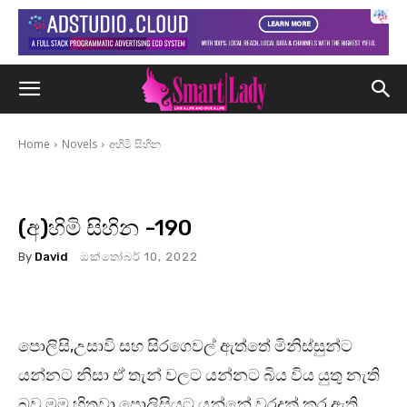
Home
Novels
අහිමි සිහින
(අ)හිමි සිහින -190
By
David
ඔක්තෝබර් 10, 2022
පොලිසි,උසාවි සහ සිරගෙවල් ඇත්තේ මිනිස්සුන්ට
යන්නට නිසා ඒ තැන් වලට යන්නට බිය විය යුතු නැති
බව මම හිතුවා.පොලිසියට යන්නේ වරදක් කර ඇති