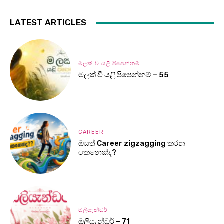
LATEST ARTICLES
මලක් වී යළි පිපෙන්නම්
මලක් වී යළි පිපෙන්නම් – 55
CAREER
ඔයත් Career zigzagging කරන
කෙනෙක්ද?
ඔලියැන්ඩර්
ඔලියැන්ඩර් – 71