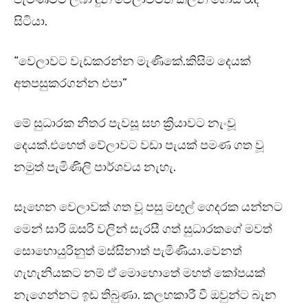
සිටියා.
“වෙලාවට වැඩකරන්න මැණිකේ.කිසිම දෙයක්
අතපසුකරගන්න එපා”
මේ සුධාරක නිතර පැවසූ සහ ක්‍රියාවට නැංවූ
දෙයක්.එහෙත් වේලාවට වඩා පැයක් පමණ ගත වූ
නමුත් පැමිණිලි පාර්ශවය නැහැ.
සෑහෙන වෙලාවක් ගත වූ පසු මඟුල් ගෙදරක යන්නට
මෙන් සාරි ඔසරි වලින් සැරසී ගත් සුධාරකගේ මවත්
සොහොයුරිනුත් මස්සිනාත් පැමිණියා.වෙනත්
ගැහැනියකට නම් ඒ මොහොතේ මහත් කෝපයක්
නැගෙන්නට ඉඩ තිබුණා. කලහකාරී වී ඔවුන්ට බැන