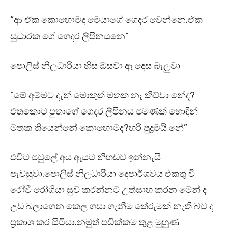
“ආ ඒක කොහොමද මෙයාගේ ගෙදර වෙන්නෙ.ඒක
සුධාරක ගේ ගෙදර ලිපිනයනෙ”
පොලිස් නිලධාරියා හිස ඔසවා ඈ දෙස බැලුවා
“මේ අම්මට දැන් මොකුත් මතක නෑ කිව්වා නේද?
එතකොට පුතාගේ ගෙදර ලිපිනය පමණක් හොඳින්
මතක තියෙන්නේ කොහොමද?හරි පුද්‍රමයි නේ”
එවිට පවුලේ අය ඇයට නිහඬව ඉන්නැයි
පැවසුවා.පොලිස් නිලධාරියා දෙපාර්ශවය එකතු වී
රෝවී රෝගියා සුව කරන්නට උත්සාහ කරන මෙන් ද
උඩ බලාගෙන කෙල ගසා ගැනීම තේරුමක් නැති බව ද
ප්‍රකාශ කර සිටියා.නමුත් පඩික්කම තුළ මුහුණ