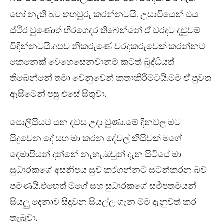
හෝ නැති බව තහවුරු කරන්නටයි. උසාවියෙන් එය
ස්ථිර වුණොත් හිරගෙදර තිබෙන්නේ ඒ වරදට දඬුවම්
විඳින්නටයි.අපව නිකරුණේ වරදකරුවෙක් කරන්නට
කෙනෙක් වෙහෙසෙනවානම් කටත් බුද්ධියත්
තිබෙන්නේ තමා වෙනුවෙන් කතාකිරීමටයි.මම ඒ පුවත
ඇසීමෙන් පසු එසේ සිතුවා.
පොලිසියට යන දවස උදා වුණා.මේ දිනවල මට
සිදුවෙන දේ සහ මා කරන දේවල් කිසිවක් මගේ
දෙමාපියන් දන්නේ නැහැ.ඔවුන් දැන සිටියේ මා
සුධාරකගේ අසනීපය සුව කරගන්නට සටන්කරන බව
පමණයි.එහෙත් මගේ සහ සුධාරකගේ සමීපතමයන්
සියලු දෙනාව සිදුවන සියල්ල ගැන මම දැනුවත් කර
තැබුවා.