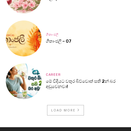
ගීතාංජලී
ගීතාංජලී – 07
CAREER
මේ විදියට වතුර බිව්වොත් සති 2න් බර
අඩුවෙනවා!
LOAD MORE