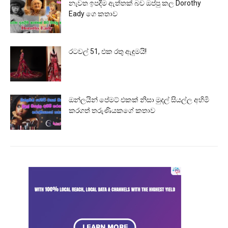
නැවත ඉපදීම ඇත්තක් බව ඔප්පු කල Dorothy
Eady ගෙ කතාව
රටවල් 51, එක රතු ඇඳුමයි!
ඔන්ලයින් පේමට් එකක් නිසා මුදල් සියල්ල අහිමි
කරගත් තරුණියකගේ කතාව