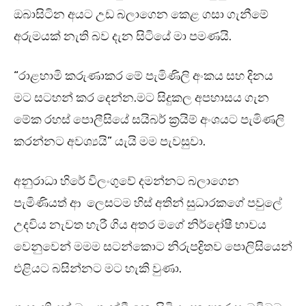
ඔබාසිටින අයට උඩ බලාගෙන කෙළ ගසා ගැනීමේ
අරුමයක් නැති බව දැන සිටියේ මා පමණයි.
“රාළහාමි කරුණාකර මේ පැමිණිලි අංකය සහ දිනය
මට සටහන් කර දෙන්න.මට සිදුකල අපහාසය ගැන
මේක රහස් පොලීසියේ සයිබර් ක්‍රයිම් අංශයට පැමිණලි
කරන්නට අවශ්‍යයි” යැයි මම පැවසුවා.
අනුරාධා හිරේ විලංගුවේ දමන්නට බලාගෙන
පැමිණියත් ආ ලෙසටම හිස් අතින් සුධා‍රකගේ පවුලේ
උදවිය නැවත හැරී ගිය අතර මගේ නිර්දෝෂී භාවය
වෙනුවෙන් මමම සටන්කොට නිරුපද්‍රිතව පොලිසියෙන්
එළියට බසින්නට මට හැකි වුණා.