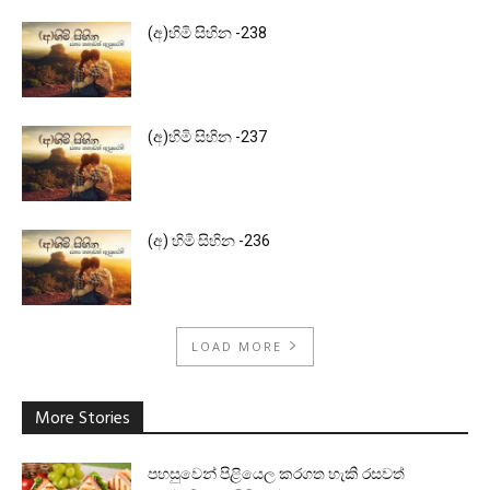
(අ)හිමි සිහින -238
(අ)හිමි සිහින -237
(අ) හිමි සිහින -236
LOAD MORE
More Stories
පහසුවෙන් පිළියෙල කරගත හැකි රසවත්