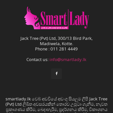
Jack Tree (Pvt) Ltd, 300/13 Bird Park,
Madiwela, Kotte.
Phone : 011 281 4449
Contact us:
info@smartlady.lk
smartlady.lk වෙබ් අඩවියේ අඩංගු සියලුම ලිපි Jack Tree
(Pvt) Ltd ලිඛිත අවසරයකින් තොරව උපුටා ගැනීම, නැවත
ප්‍රකාශණය කිරීම, බෙදාහැරීම, ප්‍රදර්ශනය කිරීම, විකාශනය