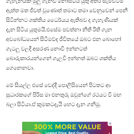
ගැහැනියක් මුලු ගැන්වී නොසිටිය යුතු අතර සැමවිටම
ඇත්ත මත ජීවත් වුණොත් තමාට තමා වෙනුවෙන් පෙනී
සිටින්නට ශක්තිය ධෛර්යය ඇතිබව ද ගැහැණියක්
දැන සිටිය යුතුමයි.එසේම පවත්නා නීති රීති ගැන
අවබෝධයෙන් සිටීමව්ද ජීවිතයේ ඔබට එන බොහෝ
ගැටලු වලදී අසරණ නොවී ඉන්නටත්
බොරුකාරයන්ගෙන් ගැලවී ඉන්නත් ඔබට ශක්තිය
ගෙනෙනවා.
මේ සියල්ල එසේ වෙද්දී පොලිසියෙන් පිටතට ආ
සුධාරකගේ පිරිස මා එනතුරු ඔවුන්ගේ රථයට වී මඟ
බලා සිටියා.ඒ කුමකටදැයි හෙට දැන ගනිමු.