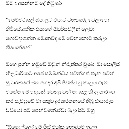
මට ද අසන්නට දේ තිබුණා
“මෙච්චරකල් ඔයාලට එයාව වහකදුරු වෙලානෙ
හිටියේ.අනික එයාගේ ඕඩර්සවලින් ලෙඩා
ගොඩදාගන්න මොනවද මේ වෙනකොට කරලා
තියෙන්නේ”
මගේ ප්‍රශ්න හමුවේ ඔවූන් නිරුත්තර වුණා. මා පොලිස්
නිලධාරියාට අපේ සම්බන්ධය පටන්ගත් තැන පටන්
සුධාරකගේ මහ ගෙදර අපි ජීවත්ව වූ කාලය ගැන
වගේම මේ නෑයන් වෙනුවෙන් මා කළ කී දෑ සාරාංශ
කර පැවසූවේ මා සතුව දුරකථතනයේ තිබූ ජායාරූප
වීඩියෝ පට පෙන්වමින්.ඒවා බලා සිටි ඔහු
“ඕගොල්ලෝ මේ මිස් එක්ක හොඳටම ඉඳලා