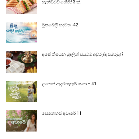
සැන්ඩ්විච් රෙසිපි 3 ක්.
මුතුබෙලි හදවත -42
අතේ තියෙන මුදලින් ජයටම අවුරුද්ද සමරමුද?
ළතෙත් ආදර හැඟුම් ගංගා – 41
සෙනෙහස් අවාරේ 11