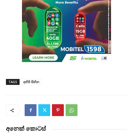
TAGS
අහිමි සිහින
අනෙක් කොටස්