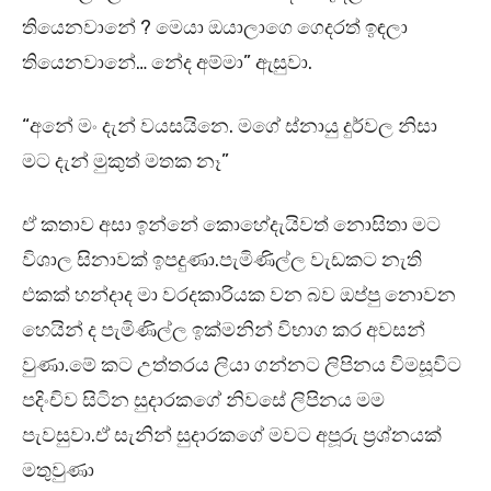
තියෙනවානේ ? මෙයා ඔයාලාගෙ ගෙදරත් ඉඳලා
තියෙනවානේ… නේද අම්මා” ඇසුවා.
“අනේ මං දැන් වයසයිනෙ. මගේ ස්නායු දුර්වල නිසා
මට දැන් මුකුත් මතක නෑ”
ඒ කතාව අසා ඉන්නේ කොහේදැයිවත් නොසිතා මට
විශාල සිනාවක් ඉපදුණා.පැමිණිල්ල වැඩකට නැති
එකක් හන්දාද මා වරදකාරියක වන බව ඔප්පු නොවන
හෙයින් ද පැමිණිල්ල ඉක්මනින් විභාග කර අවසන්
වුණා.මේ කට උත්තරය ලියා ගන්නට ලිපිනය විමසූවිට
පදිංචිව සිටින සුදාරකගේ නිවසේ ලිපිනය මම
පැවසුවා.ඒ සැනින් සුදාරකගේ මවට අපූරු ප්‍රශ්නයක්
මතුවුණා