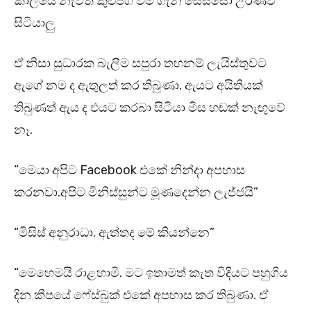
කාලයේ නැවත කුළුපග වීම ගැන සෙස්සෝ උරණව
සිටියාලු
ඒ නිසා සුධාරක බැලීම සපුරා තහනම් ලැයිස්තුවට
ඇගේ නම ද ඇතුලත් කර තිබුණා. ඇයට අයිතියක්
තිබුණත් ඇය ද එයට කරබා සිටියා මිස හඬක් නැඟුවේ
නෑ.
“මෙයා අපිට Facebook එකේ නින්දා අපහාස
කරනවා.අපිට මිනිස්සුන්ට මූණදෙන්න ලැජ්ජයි”
“මිසිස් අනුරාධා. ඇත්තද මේ කියන්නෙ”
“මෙහෙමයි රාළහාමි. මට ඉතාමත් කැත විදියට පහුගිය
දින කීපයේ ෆේස්බුක් එකේ අපහාස කර තිබුණා. ඒ