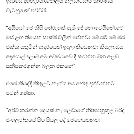
ඉදිරියේ දිගහැරියා.පොලිස් නිලධාරියාට කාරණය
වැටහුණේ එවිටයි.
“අයියෝ මේ කිසි තේරුමක් ඇති දේ නොවෙයිනේ.මේ
මිස් ළඟ තියෙන සාක්ෂි වලින් පේනවා මේ සර් මේ මිස්
එක්ක සතුටින් ආදරයෙන් ඉඳලා තියෙනවා කියලා.ඔය
දෙගොල්ලොම මේ අවස්ථාවේ දී කරන්න ඕන ලෙඩා
සනීපකරගන්න බලන එකනේ”
එසේ කියද්දී කිතුලට නැග්ග අය හේතු දක්වන්නට
පටන් ගත්තා.
“අපිට කරන්න දෙයක් නෑ ලෙඩාගේ නීත්‍යානුකූල බිරිඳ
එංගලන්තයේ සිට සියලු දේ මෙහෙයවනවා”