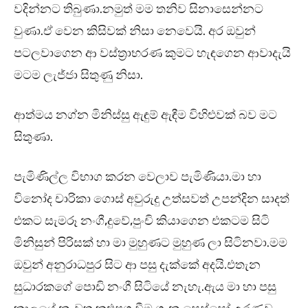
වදින්නට තිබුණා.නමුත් මම තනිව සිනාසෙන්නට
වුණා.ඒ වෙන කිසිවක් නිසා නෙවෙයි. අර ඔවුන්
පටලවාගෙන ආ වස්ත්‍රාභරණ කුමට හැඳගෙන ආවාදැයි
මටම ලැජ්ජා සිතුණු නිසා.
ආත්මය නග්න මිනිස්සු ඇඳුම් ඇඳීම විහිළුවක් බව මට
සිතුණා.
පැමිණිල්ල විභාග කරන වෙලාව පැමිණියා.මා හා
විනෝද චාරිකා ගොස් අවුරුදු උත්සවත් උපන්දින සාදත්
එකට සැමරූ නංගී,දුවේ,පුංචි කියාගෙන එකටම සිටි
මිනිසුන් පිරිසක් හා මා මුහුණට මුහුණ ලා සිටිනවා.මම
ඔවුන් අනුරාධපුර සිට ආ පසු දැක්කේ අදයි.එතැන
සුධාරකගේ පොඩි නංගී සිටියේ නැහැ.ඇය මා හා පසු