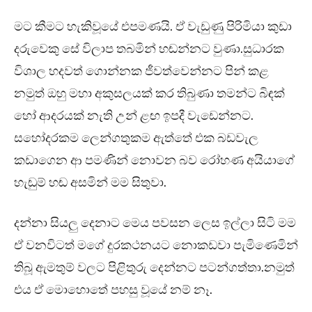
මට කීමට හැකිවූයේ එපමණයි. ඒ වැඩුණු පිරිමියා කුඩා
දරුවෙකු සේ විලාප තබමින් හඬන්නට වුණා.සුධාරක
විශාල හදවත් ගොන්නක ජීවත්වෙන්නට පින් කළ
නමුත් ඔහු මහා අකුසලයක් කර තිබුණා තමන්ට බිඳක්
හෝ ආදරයක් නැති උන් ළඟ ඉපදී වැඩෙන්නට.
සහෝදරකම ලෙන්ගතුකම ඇත්තේ එක බඩවැල
කඩාගෙන ආ පමණින් නොවන බව රෝහණ අයියාගේ
හැඬුම් හඬ අසමින් මම සිතුවා.
දන්නා සියලු දෙනාට මෙය පවසන ලෙස ඉල්ලා සිටි මම
ඒ වනවිටත් මගේ දුරකථනයට නොකඩවා පැමිණෙමින්
තිබූ ඇමතුම් වලට පිළිතුරු දෙන්නට පටන්ගත්තා.නමුත්
එය ඒ මොහොතේ පහසු වූයේ නම් නෑ.