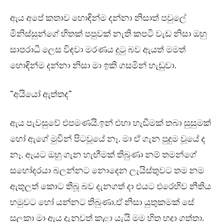
ඇය අපේ කතාව හොඳින්ම දන්නා නිසාත් පවුලේ
මිනිස්සුන්ගේ හිතක් පපුවක් නැති කපටි වැඩ නිසා ඔහු
සාපරාධී ලෙස විඳවා මරණය දුටු බව ඇයත් මමත්
හොඳින්ම දන්නා නිසා මා ඉකි ගසමින් හැඬුවා.
“අයියෝ ඇත්තද”
ඇය පැවසුවේ එපමණයි.ඉන් එහා හැඬීමක් තබා සුසුමක්
හෝ ඇගේ මුවින් පිටවූයේ නෑ. මා ඒ ගැන පුදුම වූයේ ද
නෑ. ඇයට ඔහු ගැන හැඟීමක් තිබුණා නම් තමන්ගේ
සහෝදරයා බලන්නට නොදෙන ලැයිස්තුවට තම නම
ඇතුලත් කොට තිබූ බව දැනගත් දා එයට එරෙහිව නීතිය
හමුවට හෝ යන්නට තිබුණා.ඒ නිසා යුතුකමක් සේ
සලකා මා ඇය දැනුවත් කළා යැයි මම හිත හදා ගත්තා.