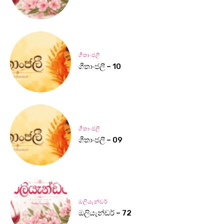
ගීතාංජලී
ගීතාංජලී – 10
ගීතාංජලී
ගීතාංජලී – 09
ඔලියැන්ඩර්
ඔලියැන්ඩර් – 72