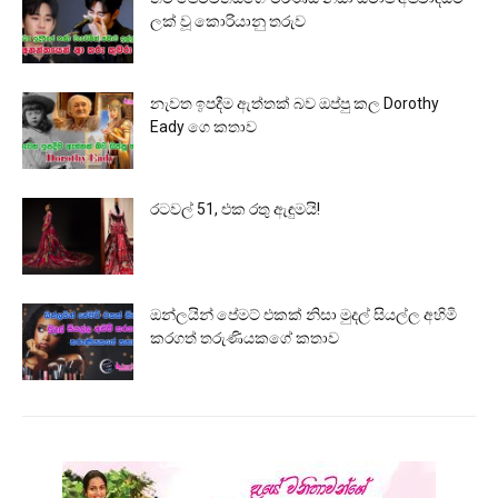
ලක් වූ කොරියානු තරුව
නැවත ඉපදීම ඇත්තක් බව ඔප්පු කල Dorothy
Eady ගෙ කතාව
රටවල් 51, එක රතු ඇඳුමයි!
ඔන්ලයින් පේමට් එකක් නිසා මුදල් සියල්ල අහිමි
කරගත් තරුණියකගේ කතාව