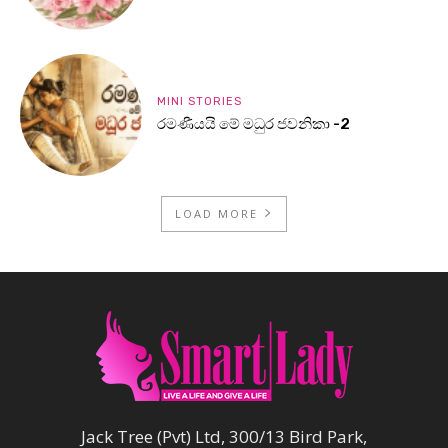
MINI STORIES
රමණීයයි මේ මධුර ජවනිකා -2
LOAD MORE
Jack Tree (Pvt) Ltd, 300/13 Bird Park,