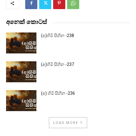
අනෙක් කොටස්
(අ)හිමි සිහින -238
(අ)හිමි සිහින -237
(අ) හිමි සිහින -236
LOAD MORE