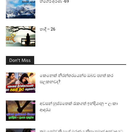
හිමගිරි අරණ -69
තාදී – 26
Don't Miss
කෙනෙක් නිරන්තරයෙන්ම ඔබව පහත් කර
සලකනවද?
අවසන් හුස්මතෙක් රැකගත් ඉන්දියානු – ලංකා
ආදරය
තම පෙම්වතියගේ මරණය නිසා සමාජ අපවාදයට