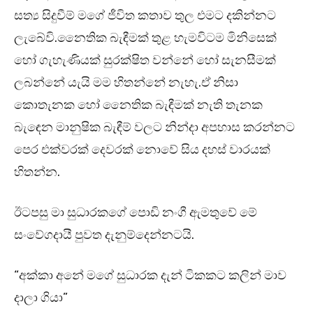
සත්‍ය සිදුවීම් මගේ ජීවිත කතාව තුල එමට දකින්නට
ලැබේවි.නෛතික බැඳීමක් තුළ හැමවිටම මිනිසෙක්
හෝ ගැහැණියක් සුරක්ෂිත වන්නේ හෝ සැනසීමක්
ලබන්නේ යැයි මම හිතන්නේ නැහැ.ඒ නිසා
කොතැනක හෝ නෛතික බැඳීමක් නැති තැනක
බැඳෙන මානුෂික බැඳීම් වලට නින්දා අපහාස කරන්නට
පෙර එක්වරක් දෙවරක් නොවේ සිය දහස් වාරයක්
හිතන්න.
ඊටපසු මා සුධාරකගේ පොඩි නංගී ඇමතුවේ මේ
සංවේගදායී පුවත දැනුම්දෙන්නටයි.
“අක්කා අනේ මගේ සුධාරක දැන් ටිකකට කලින් මාව
දාලා ගියා”