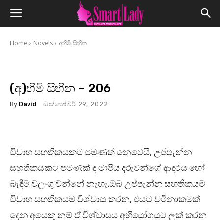
Home
Novels
අහිමි සිහින
(අ)හිමි සිහින – 206
By
David
ඔක්තෝබර් 29, 2022
විවාහ සහතිකයකට පමණක් නෙවෙයි, උප්පැන්න
සහතිකයකට පමණක් ද මාපිය දරුවන්ගේ ආදරය හෝ
බැඳීම වලංගු වන්නේ නැහැ.ඔබ උප්පැන්න සහතිකයම
විවාහ සහතිකයම විශ්වාස කරන, එයට වටිනාකමක්
දෙන අයෙකු නම් ඒ විශ්වාසය අභියෝගයට ලක් කරන