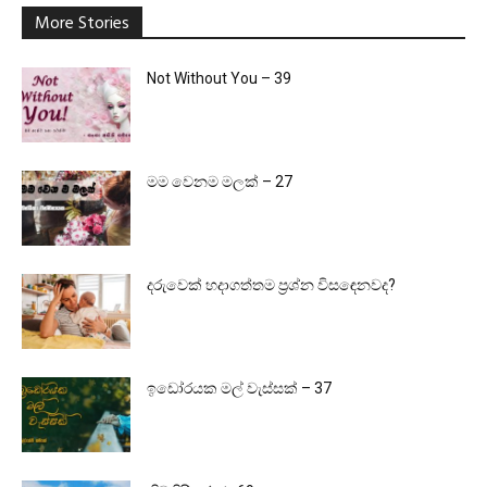
More Stories
Not Without You – 39
මම වෙනම මලක් – 27
දරුවෙක් හදාගත්තම ප්‍රශ්න විසඳෙනවද?
ඉඩෝරයක මල් වැස්සක් – 37