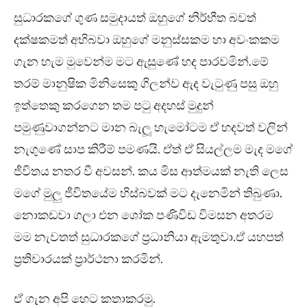
සුධාරකගේ ගුණ සමුදායත් ඔහුගේ නිර්භීත බවත්
දක්ෂකමත් අභිබවා ඔහුගේ මනුස්සකම හා අවංකකම
ගැන හැම මුවෙන්ම මට ඇසුණේ හද පාරවමින්.මේ
තරම් මානුෂික මිනිසෙකු ගිලන්ව ඇද වැටුණු පසු ඔහු
ඉත්තෙකු කරගෙන තම පටු අදහස් මුදුන්
පමුණුවාගන්නට මාන බැලූ හැමෝටම ඒ හදවත් වලින්
නැගුණේ සාප කිරීම් පමණයි. ඒත් ඒ සියල්ලම මැද මගේ
ජීවිතය නතර වී අවසන්. කය මිස ආත්මයක් නැති ලෙස
මගේ මුලු ජීවිතයේම හිස්බවක් මට දැනෙමින් තිබුණා.
නොකඩවා ගලා එන ශෝක පණිවිඩ විමසන අතරම
මම නැවතත් සුධාරකගේ ප්‍රධානියා ඇමතුවා.ඒ යහපත්
ප්‍රතිචාරයක් ප්‍රාර්ථනා කරමින්.
ඒ ගැන අපි හෙට කතාකරමු.