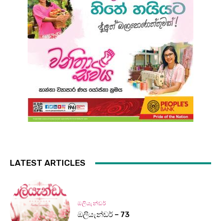
LATEST ARTICLES
ඔලියැන්ඩර්
ඔලියැන්ඩර් – 73