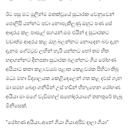
ඊට පසු මට මූලින්ම මතක්වූයේ සුධාරක වෙනුවෙන්
පොලිසි යන්නට පවා නොපැකිලුණු ඔහුට පණ සේ
ආදරය කල පාසැල් සගයන්.මම එයින් ද සුධාරකට
වඩාත්ම ආදරය කළ ඔහු බලන්නට නොදෙන බව දැන
දැනම ගේට්ටුව ලඟින් හැරී යන්නට හෝ තම හිත
හදාගන්නට දිනපතා සුධාරක බලන්නට ගිය රෝහණ
අයියාට කතා කළා.වයඹ පළාත කෙළවරක පිහිටා තිබූ
මධ්‍ය මහා විද්‍යාලයක කෙළිදෙලෙන් ගත කළ දවස් ගැන
මා සමඟ බෙදා ගනිමින් උස් හඬින් හිනැහෙන රෝහණ
අයියා මා මගේ වැඩිමහල් සහෝදරයාගේ තනතුරේ තැබූ
මිනිසෙක්.
“රෝහණ අයියා…අනේ ගියා ගියා.අපිව දාලා ගියා”