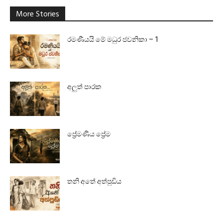
More Stories
රමණීයයි මේ මධුර ජවනිකා – 1
අලුත් පාරක
ප්‍රේමණීය ප්‍රේම
තනි අතේ අත්පුඩිය