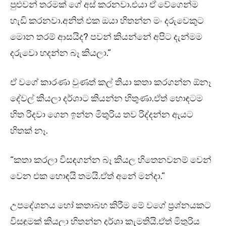
පුළුවන් තරමක් ගේ අස් කරනවා.එයා ඒ වේගෙන්ම
හැඩි කරනවා.අනිත් එක ඔයා හිතන්න මං දරුවෙකුට
මොන තරම් ආසයිද? පවන් කියන්නේ අපිට දැන්මම
දරුවො හදන්න බෑ කියලා.”
ඒ වගේ කාරණා වුණත් කල් තියා කතා කරගන්න ඕනෑ
දේවල් කියලා දර්ශාට කියන්න හිතුණා.ඒත් හොඳටම
හිත රිදවා ගෙන ඉන්න මිතුරිය තව රිද්දන්න ඇයට
හිතක් නෑ.
“කතා කරලා විසඳගන්න බෑ කියල හිතෙනවනම් වෙන්
වෙන එක හොඳයි තමයි.ඒත් අනේ මන්දා.”
උපදේශනය හෝ කතාබහ කිරීම මේ වගේ ප්‍රශ්නයකට
විසඳුමක් කියලා හිතන්න දර්ශා කැමතියි.ඒත් මිතුරිය