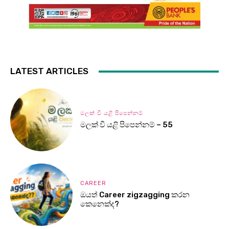
LATEST ARTICLES
මලක් වී යළි පිපෙන්නම්
මලක් වී යළි පිපෙන්නම් – 55
CAREER
ඔයත් Career zigzagging කරන
කෙනෙක්ද?