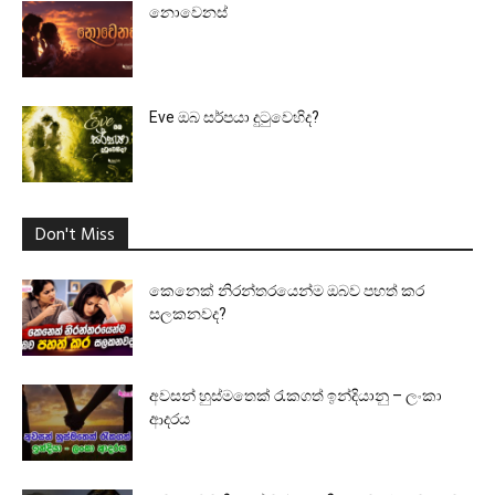
නොවෙනස්
Eve ඔබ සර්පයා දුටුවෙහිද?
Don't Miss
කෙනෙක් නිරන්තරයෙන්ම ඔබව පහත් කර
සලකනවද?
අවසන් හුස්මතෙක් රැකගත් ඉන්දියානු – ලංකා
ආදරය