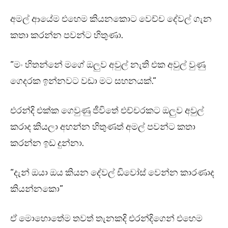
අමල් ආයේම එහෙම කියනකොට වෙච්ච දේවල් ගැන
කතා කරන්න පවන්ට හිතුණා.
“මං හිතන්නේ මගේ ඔලුව අවුල් නැති එක අවුල් වුණු
ගෙදරක ඉන්නවට වඩා මට සහනයක්.”
එරන්දි එක්ක ගෙවුණු ජීවිතේ එච්චරකට ඔලුව අවුල්
කරාද කියලා අහන්න හිතුණත් අමල් පවන්ට කතා
කරන්න ඉඩ දුන්නා.
“දැන් ඔයා ඔය කියන දේවල් ඩිවෝස් වෙන්න කාරණාද
කියන්නකො”
ඒ මොහොතේම තවත් තැනකදි එරන්දිගෙන් එහෙම