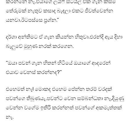
කරන්නේ නෑ.එයාගෙ ලයිෆ් ස්ටයිල් එක ගැන කිසිම
තේරුමක් නැතුව කසාද බැඳලා එකට ජීවත්වෙන්න
යනවා.ඊටපස්සෙ ප්‍රශ්න.”
දර්ශා අන්තිමට ඒ ගැන කියන්න හිතුවා.එරන්දි ඇය දිහා
බැලුවේ මුහුණ නරක් කරගෙන.
“ඔයා පවන් ගැන හිතන් හිටියේ ඔයාගේ ආදරෙන්
එයාව වෙනස් කරන්නද?”
එහෙමත් නෑ! මොකද එහෙම පේන්න තරම් වරදක්
පවන්ගෙ තිබුණයැ.පවන්ට වෙන සම්බන්ධතා නෑ,දියුණු
වෙන්න වගේම ඉතිරි කරන්නත් පවන්ගේ අකමැත්තක්
නෑ.