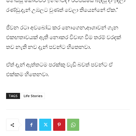
මිනිස්සු කොච්චර ඉන්නවද? ඊටපස්සෙ බැඳපු දා ඉඳලා
රණ්ඩු.දැන් උඹලට වුණත් වෙලා තියෙන්නේ ඒක.”
ජීවන රටා අවබෝධ කර නොගෙන,ආශාවන් ගැන
එකඟතාවයක් ඇති නොකර විවාහ වීම තරම් වරදක්
තව නැති නව දැන් පවන්ට හිතෙනවා.
ඒත් දැන් ඇත්තටම පරක්කු වැඩි බවත් පවන්ට ඒ
එක්කම හිතෙනවා.
TAGS
Life Stories