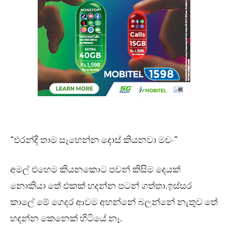
“එරන්දි තාම සෑහෙන්න දොස් කියනවා මචං”
අමල් එහෙම කියනකොට පවන් කිසිම දෙයක්
නොකියා තේ එකක් හදන්න පටන් ගත්තා.ඉස්සර
කාලේ මේ ගෙදර ආවම අහන්නේ බලන්නේ නැතුව තේ
හදන්න කෙනෙක් හිටියේ නෑ.