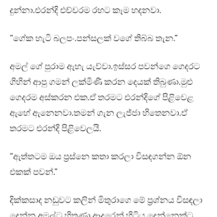
දුන්නා.එරන්දි එච්චරම රහට කෑම හදනවා.
“ගේක හැටි බලපං.පන්සලක් වගේ තිබ්බ තැන.”
අමල් ගේ පුරාම ඇහැ යැව්වා.ඉස්සර පවන්ගෙ ගෙදරට
ගිහින් ආපු ගමන් ලක්මිණි කරන දෙයක් තිබුණා.මුළු
ගෙදරම අස්කරන එක.ඒ තරමට එරන්දිගේ පිළිවෙළ
ඇහේ ඇනෙනවා.තමන් ගැන ලැජ්ජා හිතෙනවා.ඒ
තරමට එරන්දි පිළිවෙලයි.
“ඇත්තටම ඔය ප්‍රස්නෙ කතා කරලා විසඳගන්න ඕන
එකක් පවන්.”
දික්කසාද නඩුවට කලින් මිතුරාගෙ මේ ප්‍රශ්නය විසඳලා
දෙන්න අමල්ට හිතුණා.ආදරෙන් හිටිය දෙන්නෙක්ට