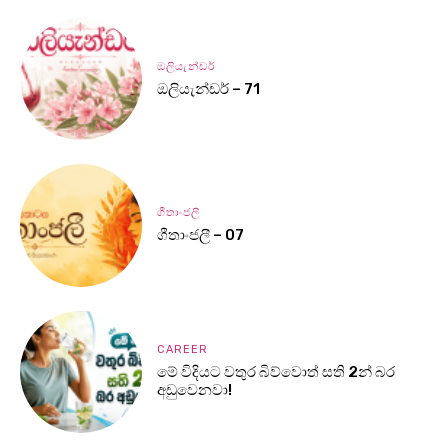
ඔලියැන්ඩර්
ඔලියැන්ඩර් – 71
ගීතාංජලී
ගීතාංජලී – 07
CAREER
මේ විදියට වතුර බිව්වොත් සති 2න් බර
අඩුවෙනවා!