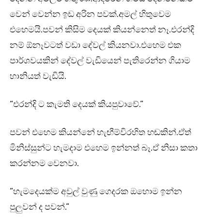
වෙන් වෙන්න ඉඩ අරින පවක්.අමල් හිතුවෙම
එහෙමයි.පවන් කිසිම දෙයක් කියන්නෙත් නෑ.එරන්දි
නම් ඕනෑවටත් වඩා දේවල් කියනවා.එහෙම එක
පාර්ශවයකින් දේවල් වැඩියෙන් පැතිරෙන්න ගියාම
හානියත් වැඩියි.
“එරන්දි ට කැමති දෙයක් කියපුවාවේ.”
පවන් එහෙම කියන්නේ හැඟීම්විරහිත හඬකින්.ඒත්
මිනිස්සුන්ට හැමදාම එහෙම ඉන්නත් බෑ.ඒ නිසා කතා
කරන්නම වෙනවා.
“හැමදෙයක්ම අවුල් වුණු ගෙදරක ඔහොම ඉන්න
පුලුවන් ද පවන්.”