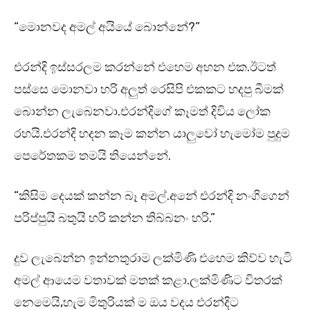
“මොනවද අමල් අයියේ බොන්නේ?”
එරන්දි ඉස්සරලම කරන්නේ එහෙම අහන එක.ඊටත්
පස්සෙ මොනවා හරි අලුත් රෙසිපි එකකට හදපු බීමක්
බොන්න ලැබෙනවා.එරන්දිගේ කෑමත් දිවිය ලෝක
රහයි.එරන්දි හදන කෑම කන්න යාලුවෝ හැමෝම පුදුම
පෙරේතකම තමයි තියෙන්නේ.
“කිසිම දෙයක් කන්න බෑ අමල්.අනේ එරන්දි නංගිගෙන්
පරිප්පුයි බතුයි හරි කන්න තිබ්බනං හරි.”
දුව ලැබෙන්න ඉන්නතුරාම ලක්මිණි එහෙම කිව්ව හැටි
අමල් ආයෙම වතාවක් මතක් කළා.ලක්මිණිට විතරක්
නෙමෙයි,හැම මිතුරියක් ම ඔය වදය එරන්දිට