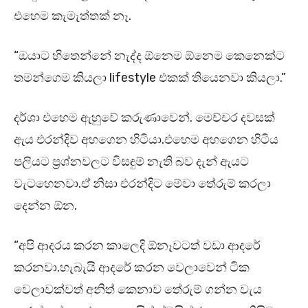
එහෙම කැමැත්තක් නෑ.
“ඔයාට හිතෙන්නේ නැද්ද ඕනෙම ඕනෙම කෙනෙක්ට
තමන්ගෙම කියලා lifestyle එකක් තියෙනවා කියලා.”
දර්ශා එහෙම ඇහුවේ කරුණාවෙන්. මෙච්චර දවසක්
ඇය එරන්දිව අහගෙන හිටියා.එහෙම අහගෙන හිටිය
පලියට ප්‍රශ්නවලට විසඳුම් නැති බව දැන් ඇයට
වැටහෙනවා.ඒ නිසා එරන්දිට මේවා තේරුම් කරලා
දෙන්න ඕන.
“අපි ආදරය කරන කාලෙදි ඕනෑවටත් වඩා ආදරේ
කරනවා.හැබැයි ආදරේ කරන වෙලාවෙන් ටික
වෙලාවක්වත් අනිත් කෙනාව තේරුම් ගන්න වැය