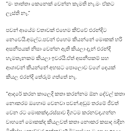
“මං තාත්තා කෙනෙක් වෙන්න කැමති නෑ.මං ඒකට
ලෑස්ති නෑ.”
පවන් ආයේම වතාවක් එහෙම කිව්වේ එරන්දිට
නෙවෙයි.අමල්ට.පවන් එහෙම කියන්නේ මොකක් හරි
අසනීපයක් නිසා වෙන්න ඇති කියලා දැන් එරන්දි
හැමතැනකම කියලා ඉවරයි.ඒත් අසනීපකම් සහ
ආශාවන් කියන්නේ අහසට පොලොව වගේ දෙයක්
කියල එරන්දි තේරුම් ගත්තේ නෑ.
“ආදරේ කරන කාලෙදි කතා කරන්නම ඕන දේවල් කතා
නොකරම ඔහොම වෙනවා පවන්.අඩුම තරමේ ජීවත්
වෙන රට මොකක්ද,රස්සාව දිගටම කරනවද,ගන්න
වාහනේ මොකක්ද කියලවත් කතා නොකර කසාද බඳින