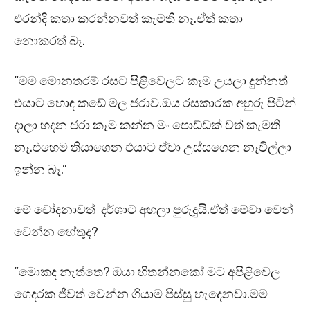
එරන්දි කතා කරන්නවත් කැමති නෑ.ඒත් කතා
නොකරත් බෑ.
“මම මොනතරම් රස‍ට පිළිවෙලට කෑම උයලා දුන්නත්
එයාට හොඳ කඩේ මල ජරාව.ඔය රසකාරක අහුරු පිටින්
දාලා හදන ජරා කෑම කන්න මං පොඩ්ඩක් වත් කැමති
නෑ.එහෙම තියාගෙන එයාට ඒවා උස්සගෙන නෑවිල්ලා
ඉන්න බෑ.”
මේ චෝදනාවත් දර්ශාට අහලා පුරුදුයි.ඒත් මේවා වෙන්
වෙන්න හේතුද?
“මොකද නැත්තෙ? ඔයා හිතන්නකෝ මට අපිළිවෙල
ගෙදරක ජීවත් වෙන්න ගියාම පිස්සු හැදෙනවා.මම