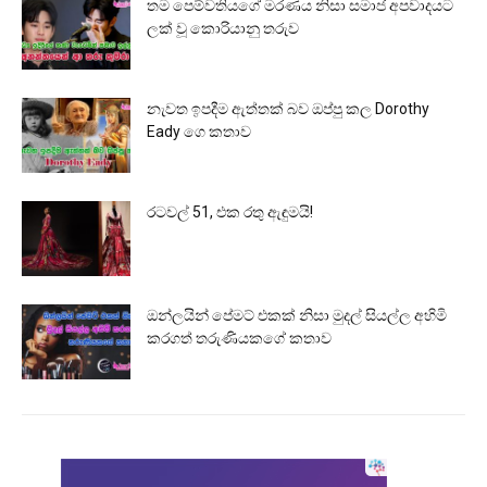
තම පෙම්වතියගේ මරණය නිසා සමාජ අපවාදයට
ලක් වූ කොරියානු තරුව
නැවත ඉපදීම ඇත්තක් බව ඔප්පු කල Dorothy
Eady ගෙ කතාව
රටවල් 51, එක රතු ඇඳුමයි!
ඔන්ලයින් පේමට් එකක් නිසා මුදල් සියල්ල අහිමි
කරගත් තරුණියකගේ කතාව