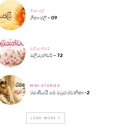
ගීතාංජලී
ගීතාංජලී – 09
ඔලියැන්ඩර්
ඔලියැන්ඩර් – 72
MINI STORIES
රමණීයයි මේ මධුර ජවනිකා -2
LOAD MORE