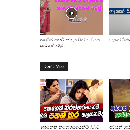
කෙටිම කෙටි කාලයකින් තනියම
ෆැෂන් ටිප්ස
සාරියක් අදිමු…
Don't Miss
කෙනෙක් නිරන්තරයෙන්ම ඔබව
අවසන් හුස