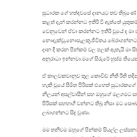
සුධාරක ගේ හත්දවසේ දානයට තව තිබුණේ ද
කළත් දැන් කරන්නට ඉතිරි වී ඇත්තේ යුතුකම
වෙනුවෙන් ඒවා කරන්නට ඉතිරි වූයේ ද මා
නොදැක්වූ,නොසැලකූ,ජීවිතය බේරාගන්නට
දාන දී කරන පින්කම් වල පලක් ඇතැයි මා 
අනුරාධා ඉන්නවා.මගේ සිරුරේ හුස්ම තියෙ
ඒ කාලවකවානුව තුල කොවිඩ් නීති රීති තද
හැකි වූයේ සීමිත පිරිසක් එහෙත් සුධාරකග
නිලයන් අසල්වාසීන් සහ ඔහුගේ මලගමට සහ
පිරිසක් සහභාගී වන්නට තිබූ නිසා මට සෞඛ
ලබාගන්නට සිදු වුණා.
මම තනිවම ඔහුගේ පින්කම් සියල්ල ලස්සනට 