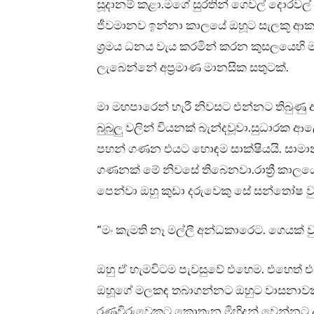
සූදානම් කළා.මගේ සුරතින් ගෙවල් දොරවල් 
ජීවමානව ඉන්නා කාලයේ ඔහූට සැලකූ ආක
ශ්‍රමය ධනය වැය කරමින් කරන කුසලයෙහි 
ලැබෙන්නේ අප්‍රමාණ මානසික සතුටක්.
මා මහපාරෙන් හැරී නිවසට එන්නට තිබුණු අ
බුබුලු වලින් වියනක් බැන්දවූවා.සුධාරක
පහන් ගණන එයට හොඳම සාක්ෂියයි. සාමාන්‍
ගණනක් මේ නිවසේ තිබෙනවා.රාත්‍රී කාලයේ
පෙන්වා ඔහු කුඩා දරුවෙකු සේ සන්තෝෂ ව
“මං කැමති නෑ මල්ලී අන්ධකාරෙට. ගෙයක්
ඔහු ඒ හැමවිටම පැවසුවේ එහෙම. එහෙත් 
ඔහූගේ මලකඳ තබාගන්නට ඔහුට වාසනාවක් 
රණවිරුවෙකුට කොතැන මිහිදන් වෙන්නට ල