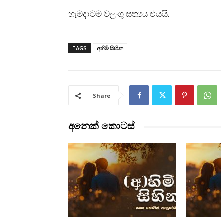
හැමදාටම වලංගු සත්‍යය එයයි.
TAGS
අහිමි සිහින
Share
අනෙක් කොටස්