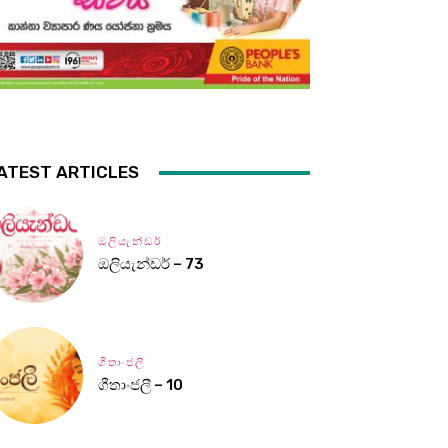
ATEST ARTICLES
ඔලියැන්ඩර්
ඔලියැන්ඩර් – 73
ගීතාංජලී
ගීතාංජලී – 10