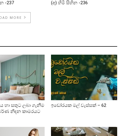
හින -237
(අ) හිමි සිහින -236
OAD MORE
ය හා සතුට ලබා ගැනීම
ඉඩෝරයක මල් වැස්සක් – 62
වර්ණ නිදන කාමරයට