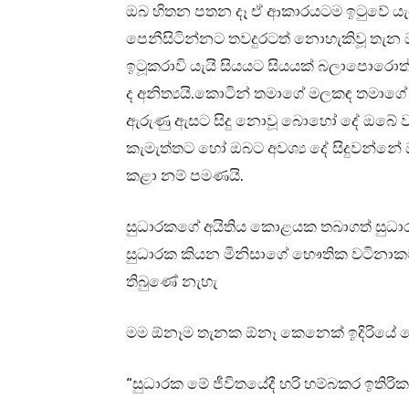
ඔබ හිතන පතන දෑ ඒ ආකාරයටම ඉටුවේ යැය
පෙනීසිටින්නට තවදුරටත් නොහැකිවූ තැන 
ඉටූකරාවි යැයි සියයට සියයක් බලාපොරොත
ද අනිත්‍යයි.කොටින් තමාගේ මලකඳ තමාග
ඇරුණු ඇසට සිදු නොවූ බොහෝ දේ ඔබේ වැ
කැමැත්තට හෝ ඔබට අවශ්‍ය දේ සිදුවන්නේ
කළා නම් පමණයි.
සුධාරකගේ අයිතිය කොළයක තබාගත් සුධාර
සුධාරක කියන මිනිසාගේ භෞතික වටිනාකමක
තිබුණේ නැහැ
මම ඕනෑම තැනක ඕනෑ කෙනෙක් ඉදිරියේ 
“සුධාරක මේ ජීවිතයේදී හරි හම්බකර ඉති