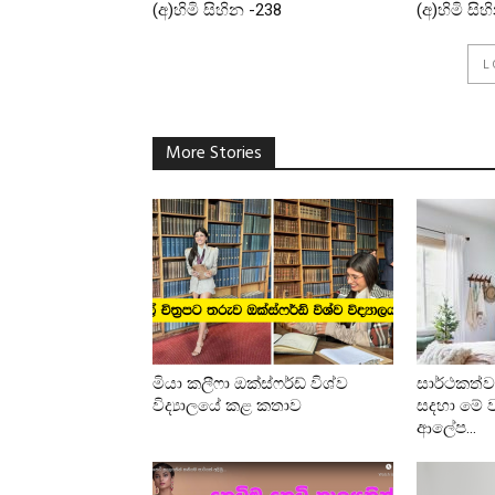
(අ)හිමි සිහින -238
(අ)හිමි සි
L
More Stories
මියා කලීෆා ඔක්ස්ෆර්ඩ් විශ්ව
සාර්ථකත්ව
විද්‍යාලයේ කළ කතාව
සදහා මේ 
ආලේප...