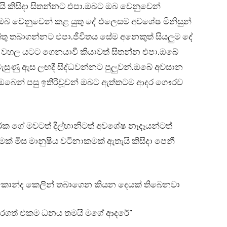
ි කිසිදා සිතන්නට එපා.ඔබට ඔබ වෙනුවෙන්
ඔබ වෙනුවෙන් කළ යුතු දේ එලෙසම අවශේෂ මිනිසුන්
්තු තබාගන්නට එපා.ජීවිතය සේම අනෙකුත් සියලුම දේ
ේ වහල යටට ගෙනයාවී කියාවත් සිතන්න එපා.ඔබේ
සුණු ඇස ලඟදී සිද්ධවන්නට පුලුවන්.ඔබේ අවසාන
 ඔබෙන් පසු ඉතිරිවූවන් ඔබට ඇත්තටම ආදර ගෞරව
ක ගේ මවටත් දිල්හානිටත් අවශේෂ නෑදෑයන්ටත්
් මිස මානුෂීය වටිනාකමක් ඇතැයි කිසිදා පෙනී
කොන්ද කෙලින් තබාගෙන කියන දෙයක් තිබෙනවා
රිකරගත් එකම ධනය තමයි මගේ ආදරේ”