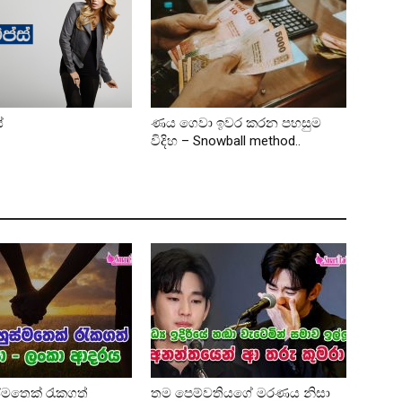
්
ණය ගෙවා ඉවර කරන පහසුම
විදිහ – Snowball method..
්මතෙක් රැකගත්
තම පෙම්වතියගේ මරණය නිසා