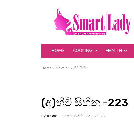
SmartLady
HOME
COOKING
HEALTH
Home
Novels
අහිමි සිහින
(අ)හිමි සිහින -223
By
David
නොවැම්බර් 23, 2022