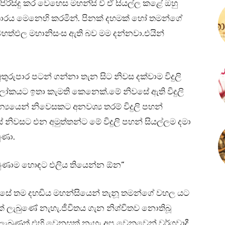
පිරිසිදු කර වෙහෙස මහන්සි වී ඒ සියල්ල කළේ ඔහු
ාරය මෙනෙහි කරමින්. පිනක් දහමක් හෝ තමන්ගේ
මහත්ඵල මහානිසංස ඇති බව මම දන්නවා.එයින්
තුරුපාර පටන් ගන්නා තැන සිට නිවස දක්වාම විදුලි
 ආලෝකයට ඉතා කැමති කෙනෙක්.මේ නිවසේ ඇති විදුලි
යයෙන් නිවෙසකට අනවශ්‍ය තරම් විදුලි පහන්
 නිවසට එන අමුත්තන්ට මේ විදුලි පහන් සියල්ලම දමා
ුණා.
 වුණාම හොඳට එලිය තියෙන්න ඕන”
එසේ තම දහඩිය මහන්සියෙන් තැනූ තමන්ගේ වහල යට
ලැබුණේ නැහැ.ජීවිතය ගැන නිශ්චිතව නොතිබූ
ැබුණත් එහි වෙනසක් නැහැ.අප වෙනුවෙන් වර්ගවාදී