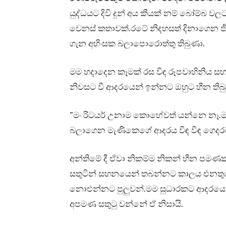
යුද්ධයට දිවි දුන් අය කීයක් නම් බෝම්බ ව
වෙනස් කතාවක්.රටේ නිදහසත් දිනාගෙන ජී
ගැන අහිංසක බලාපොරොත්තු තිබුණා.
මම හදාදෙන කෑමක් රස විඳ රූපවාහිනිය 
නිවසට වී ආදරයෙන් ඉන්නට ඔහුට හීන තිබ
“මං රිටයර් උනාම කොහේවත් යන්නෙ නෑ.
බලාගෙන මැණිකෙගේ ආදරය විඳ විඳ ගෙදර
අන්තිමේ දී ඒවා නිකම්ම නිකන් හීන පම
සතුටින් සහනයෙන් තබන්නට කාලය එනතුර
නොඑන්නට පුලුවන්.මම සුධාරකට ආදරයෙන් 
අපමණ සතුටු වන්නේ ඒ නිසායි.