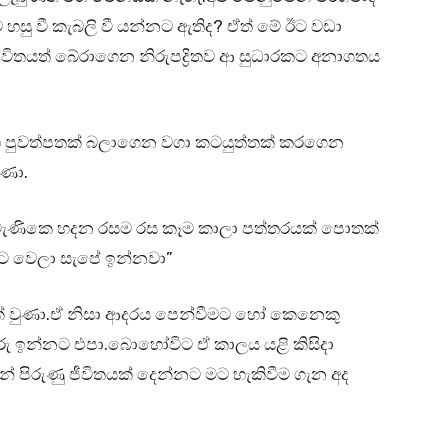
ලට හසු වී කැබලි වී යන්නට ඇතිද? ඒත් මේ ඊට වඩා
විතයත් බේරාගෙන නිරුපද්‍රිතව ආ සුධාරකට අනාගතය
සහ පුවත්පතක් බලාගෙන වගා කටයුත්තක් කරගෙන
ුණා.
මැණිකෙ හදන රසම රස කෑම කාලා පත්තරයක් පොතක්
ට වෙලා සැපේ ඉන්නවා”
ණක් වුණා.ඒ නිසා ආදරය පෙන්වීමට හෝ කෙනෙකු
ු ඉන්නට එපා.බොහෝවිට ඒ කාලය යළි කිසිදා
පිරුණු ජීවිතයක් දෙන්නට මට හැකිවීම ගැන අද