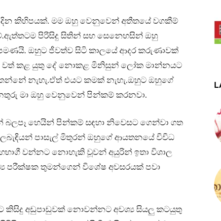
ින කිහිපයක්. මම ඔහු වෙනුවෙන් අතීතයේ වගකීම්
්.ඇත්තටම පිරිසිදු සිතින් සහ සෙනෙහසින් ඔහු
 පමණයි. ඔහුට ජීවත්ව සිටි කාලයේ ආදර කරුණාවක්
 වත් කළ යුතු දේ නොකළ මිනිසුන් ලෝක මාන්නයට
සිතන්නේ නැහැ.ඒත් එයට කමක් නැහැ.ඔහුට ඔහුගේ
L
නතුරු මා ඔහු වෙනුවෙන් පින්කම් කරනවා.
ින් බලපෑ හෙයින් පින්කම් සඳහා නිවෙසට ගෙන්වා ගත
ේ ලබැඳියන් පාසැල් මිතුරන් ඔහුගේ ආයතනයේ විවිධ
භාගී වන්නට නොහැකි වූවන් අයුරින් ඉතා විශාල
්‍ය පරීක්ෂක තුමන්ගෙන් විශේෂ අවසරයක් පවා
කිසිදු අඩුපාඩුවක් නොවන්නට අවශ්‍ය සියලු කටයුතු