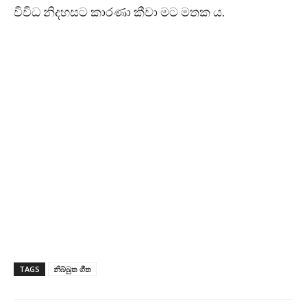
විවිධ නිදහසට කාරණා කීවා මට මතක ය.
TAGS
නිබ්බුත ගීත