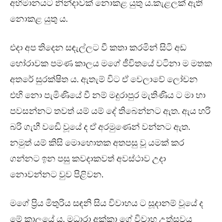
අභිමානයට නින්දාවක් නොකළ යුතු ය.කැළලක් ඇති
නොකළ යුතු ය.
එදා අප තිදෙන සඳැල්ලට වී කතා කරමින් සිටි අඩ
හෝරාවක පමණ කාලය මගේ ජීවිතයේ වටිනා ම මතක
අතරේ සුරක්ෂිත ය. ඇතැම් විට ඒ වෙලාවේ ලෝචන
එහි නො පැමිණියේ වී නම් මදුරාපුර මැතිණිය ට මා හා
පවසන්නට තවත් යම් යම් දේ තිබෙන්නට ඇත. ඇය හරි
බරි ගැහී වඩෙි වූයේ ද ඒ අරමුණෙන් වන්නට ඇත.
නමුත් යම් කිසි මොහොතක අතපසු වූ යමක් කර
ගන්නට ඉන පසු කවදාකවත් අවස්ථාව උදා
නොවන්නට වුව පිළිවන.
මගේ ප්‍රිය මිතුරිය සඳනි සිය විවාහය ට සූදානම් වූයේ ද
මේ කාලයේ ය. මධාරා අක්කා ගේ විවාහ උත්සවය