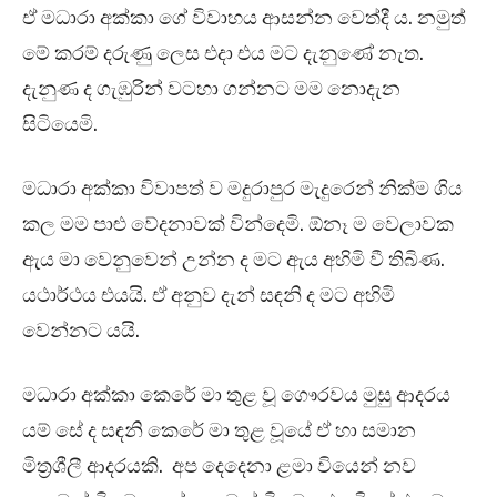
ඒ මධාරා අක්කා ගේ විවාහය ආසන්න වෙත්දී ය. නමුත්
මේ කරම් දරුණු ලෙස එදා එය මට දැනුණේ නැත.
දැනුණ ද ගැඹුරින් වටහා ගන්නට මම නොදැන
සිටියෙමි.
මධාරා අක්කා විවාපත් ව මදුරාපුර මැදුරෙන් නික්ම ගිය
කල මම පාළු වේදනාවක් වින්දෙමි. ඕනෑ ම වෙලාවක
ඇය මා වෙනුවෙන් උන්න ද මට ඇය අහිමි වී තිබිණ.
යථාර්ථය එයයි. ඒ අනුව දැන් සඳනි ද මට අහිමි
වෙන්නට යයි.
මධාරා අක්කා කෙරේ මා තුළ වූ ගෞරවය මුසු ආදරය
යම් සේ ද සඳනි කෙරේ මා තුළ වූයේ ඒ හා සමාන
මිත්‍රශීලී ආදරයකි. අප දෙදෙනා ළමා වියෙන් නව