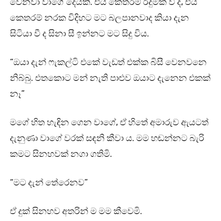
වෙනවා වාගේ දෙයකි. එය කෙතරම් රිදුමක් වී ද, එය
කෙතරම් නරක විදිහට මට බලපානවාද කියා දැන
සිටියා වී ද සිනා සී ඉන්නට මට සිදු විය.
“ඔයා දැන් ෆැකල්ටි එකේ වැඩත් එක්ක බිසී වෙනවනෙ
නිබ්බු. එතකොට මන් නැති පාළුව ඔයාට දැනෙන එකක්
නෑ”
මගේ හිත හැඳින ගෙන වාගේ, ඒ හිතේ අමාරුව ඇයටත්
දැනුණා වාගේ වරක් සඳනි කීවා ය. මම හඬන්නට බැරි
කමට සිනහවක් නගා ගතිමි.
“මට දැන් තේරෙනව”
ඒ දුක් සිනහව අතරින් ම මම කීවෙමි.