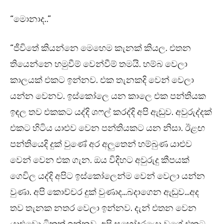
“මොනාද..”
“ජීවිතේ කියන්නෙ මෙහෙම කැනක් කියල. එතන
තියෙන්නෙ හමුවීම් වෙන්වීම් තමයි. හම්බ වෙලා
කාලයක් එකට ඉන්නව. එක තැනකදි වෙන් වෙලා
යන්න වෙනව. ඉස්කෝලෙ යන කාලෙ එක පන්තියක
ඉඳල තව එකකට යද්දි ශෆල් කරද්දි අපි ඇඬුව. අවුරුද්දක්
එකට හිටිය යාළුව වෙන පන්තියකට යන නිසා. ඊළඟ
පන්තියෙදි දුක් වුණේ අර අලුතෙන් හම්බුණ යාළුව
වෙන් වෙන එක ගැන. ඔය විදිහට අවුරුදු කීපයක්
ගෙවිල යද්දි අපිට ඉස්කෝලෙන්ම වෙන් වෙලා යන්න
වුණා. අපි කොච්චර දුක් වුණාද…බදාගෙන ඇඬුව…අද
තව තැනක නතර වෙලා ඉන්නව. දැන් එතන වෙන