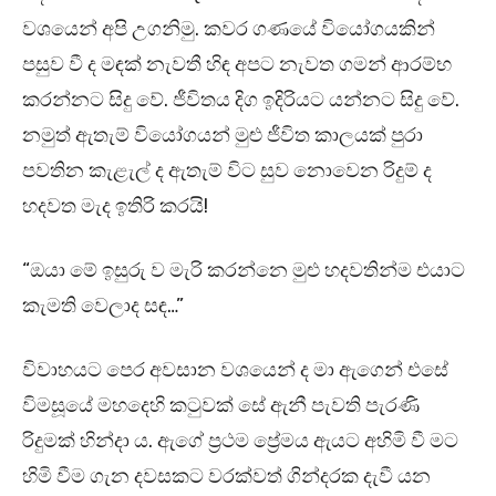
වශයෙන් අපි උගනිමු. කවර ගණයේ වියෝගයකින්
පසුව වී ද මඳක් නැවතී හිඳ අපට නැවත ගමන් ආරම්භ
කරන්නට සිදු වේ. ජීවිතය දිග ඉදිරියට යන්නට සිදු වේ.
නමුත් ඇතැම් වියෝගයන් මුළු ජීවිත කාලයක් පුරා
පවතින කැළැල් ද ඇතැම් විට සුව නොවෙන රිදුම් ද
හදවත මැද ඉතිරි කරයි!
“ඔයා මේ ඉසුරු ව මැරි කරන්නෙ මුළු හදවතින්ම එයාට
කැමති වෙලාද සඳ…”
විවාහයට පෙර අවසාන වශයෙන් ද මා ඇගෙන් එසේ
විමසූයේ මහදෙහි කටුවක් සේ ඇනී පැවති පැරණි
රිදුමක් හින්දා ය. ඇගේ ප්‍රථම ප්‍රේමය ඇයට අහිමි වී මට
හිමි වීම ගැන දවසකට වරක්වත් ගින්දරක දැවී යන