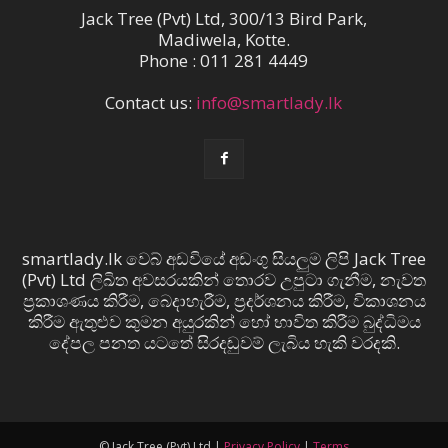
Jack Tree (Pvt) Ltd, 300/13 Bird Park,
Madiwela, Kotte.
Phone : 011 281 4449
Contact us:
info@smartlady.lk
smartlady.lk වෙබ් අඩවියේ අඩංගු සියලුම ලිපි Jack Tree
(Pvt) Ltd ලිඛිත අවසරයකින් තොරව උපුටා ගැනීම, නැවත
ප්‍රකාශණය කිරීම, බෙදාහැරීම, ප්‍රදර්ශනය කිරීම, විකාශනය
කිරීම ඇතුළුව කුමන අයුරකින් හෝ භාවිත කිරීම බුද්ධිමය
දේපල පනත යටතේ සිරදඬුවම් ලැබිය හැකි වරදකි.
© Jack Tree (Pvt) Ltd |
Privacy Policy
|
Terms