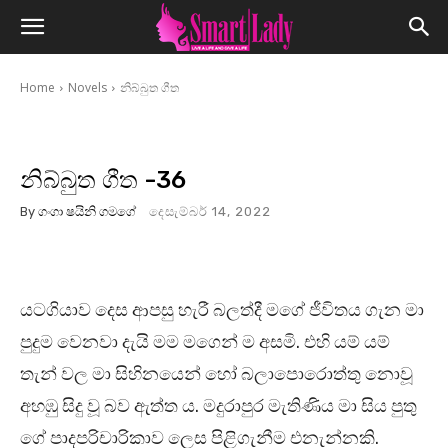
Home
Novels
නිබ්බුත ගීත
නිබ්බුත ගීත -36
By
ගංගා ෂයිනි ගමගේ
දෙසැම්බර් 14, 2022
යටගියාව දෙස ආපසු හැරී බලත්දී මගේ ජීවිතය ගැන මා
පුදුම වෙනවා දැයි මම මගෙන් ම අසමි. එහි යම් යම්
තැන් වල මා සිහිනයෙන් හෝ බලාපොරොත්තු නොවූ
අහඹු සිදු වූ බව ඇත්ත ය. මදුරාපුර මැතිණිය මා සිය පුතු
ගේ පාදපරිචාරිකාව ලෙස පිළිගැනීම එනැන්නකි.