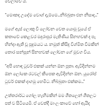
වෙලාවේ ය.
“මොකද උදේම වොශ් දැම්මෙ…නිබ්බුතා එන නිසාද…”
මගේ ඇස් ලොකු වී ලෝචන වෙත යොමු වූයේ ඒ
කතාවේ කෙළවර මදුරාපුර මැතිණිය සිනහවක් ද පෑ
හින්දා ඇති වූ පුදුමයට ය. නමුත් කිසිදු විශ්මිත වීමකින්
තොර සන්සුන් සිනහවක් ලෝචන ගේ මුවග විය.
“අපි හොඳ ටුවර් එකක් යන්න ඕන පුතා. ඇවිදින්නම
ඕන ලෝකෙ රටවල් කීපෙක ඇවිදින්න ඕන. යුරෝප්
ටුවර් එකක් දාගමු හෙමීට. නිබ්බුතා එක්කම…”
උත්තරාර්ධ ගෝල හැඟීමකින් මම ශීතලෙන් ශීතලට
පත් ව සිටියෙමි. ඒ වෙත්දී මා ලංකාවේ හෝ ඇයිද