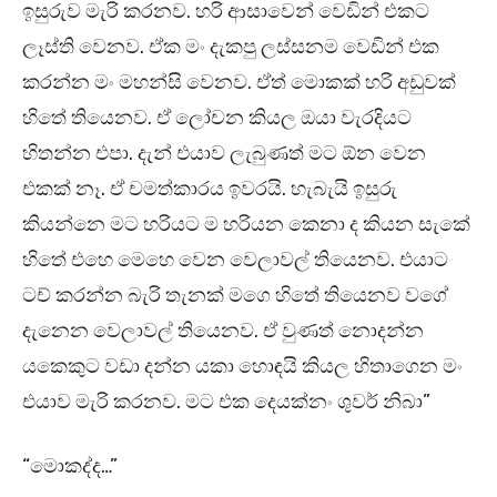
ඉසුරුව මැරි කරනව. හරි ආසාවෙන් වෙඩින් එකට
ලෑස්ති වෙනව. ඒක මං දැකපු ලස්සනම වෙඩින් එක
කරන්න මං මහන්සි වෙනව. ඒත් මොකක් හරි අඩුවක්
හිතේ තියෙනව. ඒ ලෝචන කියල ඔයා වැරදියට
හිතන්න එපා. දැන් එයාව ලැබුණත් මට ඕන වෙන
එකක් නෑ. ඒ චමත්කාරය ඉවරයි. හැබැයි ඉසුරු
කියන්නෙ මට හරියට ම හරියන කෙනා ද කියන සැකේ
හිතේ එහෙ මෙහෙ වෙන වෙලාවල් තියෙනව. එයාට
ටච් කරන්න බැරි තැනක් මගෙ හිතේ තියෙනව වගේ
දැනෙන වෙලාවල් තියෙනව. ඒ වුණත් නොදන්න
යකෙකුට වඩා දන්න යකා හොඳයි කියල හිතාගෙන මං
එයාව මැරි කරනව. මට එක දෙයක්නං ශුවර් නිබා”
“මොකද්ද…”