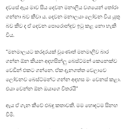
දවසේ ඇය මාව සිය දෙවන මනාලිය වශයෙන් තෝරා
ගන්නා බව කීවා ය. දෙවන මනාලයා ලෝචන විය යුතු
බව කීව ද ඒ දෙවන පොරොන්දුව ඉටු කළ නො හැකි
විය.
“මනමාලයට කරදරයක් වුණොත් මනමාලිව බාර
ගන්න ඕන කියන අදහසින්ලු බෙස්ට්මන් කෙනෙක්ව
වෙඩින් එකට ගන්නෙ. ඒක දැනගත්ත වෙලාවෙ
ලෝචනව බෙස්ට්මන්ට ගන්න අදහස මං වෙනස් කළා.
එයා වෙන්න ඕන ඔයාගෙ විතරයි”
ඇය ඒ ගැන කීවේ එබඳු කතාවකි. මම හොඳටම සිනහ
වීමි.