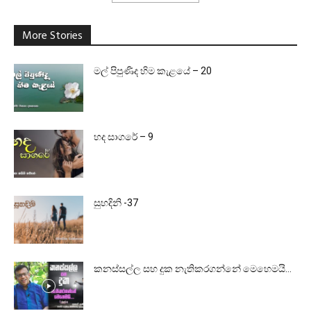
More Stories
මල් පිපුණිද හිම කැළයේ – 20
හද සාගරේ – 9
සුහදිනි -37
කනස්සල්ල සහ දුක නැතිකරගන්නේ මෙහෙමයි…