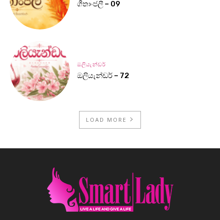
ගීතාංජලී – 09
ඔලියැන්ඩර්
ඔලියැන්ඩර් – 72
LOAD MORE