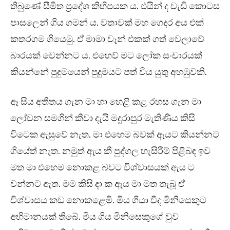
තිබුණේ සීමිත ප්‍රදේශ කිහිපයක ය. එයින් ද වැඩි කොටස
පාසලෙන් ගිය ගමන් ය. වතාවක් මහ ගෙදර අය එක්
කතරගම ගියෙමු. ඒ මාමා වෑන් එකක් ගත් වෙලාවේ
බාරයක් වෙන්නට ය. එහෙව් මට ලෝක සංචාරයක්
කියන්නේ පුදුමයෙන් පුදුමයට පත් විය යුතු අහඹුවකි.
ඈ සිය අතීතය ගැන මා හා හෙළි කළ රහස ගැන මා
ලෝචන සමගින් කීවා දැයි මදුරාපුර මැතිණිය කිසි
විටෙක ඇසුවේ නැත. මා එහෙම බවක් ඇයට කියන්නට
ගියේත් නැත. නමුත් ඇය කී පුද්ගල හැසිරීම් පිළිබඳ ඉව
මත මා එහෙම නොකළ බවට විශ්වාසයක් ඇය ට
වන්නට ඇත. මම කිසි දා ක ඇය මා මත තැබූ ඒ
විශ්වාසය කඩ නොකළෙමි. මිය ගියා වීද මිනිසෙකුට
අභිමානයක් තිබේ. මිය ගිය මිනිසෙකුගේ වුව