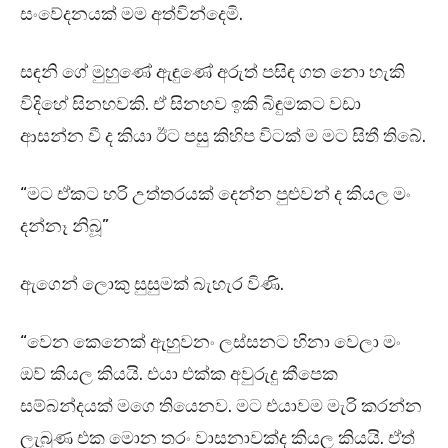
සංවේදනයක් මම අත්වින්දෙමි.
සඳනි ගේ මුහුණේ ඇඳුණේ අරුත් පසිඳ ගත නො හැකි
විදිහේ සිනහවකි. ඒ සිනහව ඉකි බිඳුමකට වඩා
ආසන්න වී ද කියා ඊට පසු කිහිප විටක් ම මට සිතී තිබේ.
“මට ඒකට හරි උත්තරයක් දෙන්න පුළුවන් ද කියල මං
දන්නෑ නිබූ”
ඇගෙන් ලොකු සුසුමක් බැහැර විණි.
“වෙන කෙනෙක් ඇහුවනං ලස්සනට හිනා වෙලා මං
ඔව් කියල කියයි. එයා එක්ක අවුරුදු කීපෙක
සම්බන්දයක් මගෙ තියෙනව. මට එයාවම මැරි කරන්න
ලැබුණ එක මොන තරං වාසනාවක්ද කියල කියයි. ඒත්