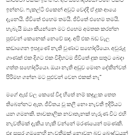
යාළුවො ටිකක් ඉන්නව. අපි සහෝදරයො වගේ එකට
ඉන්නව. ෆැකල්ටි එකෙන් අවුට් වෙද්දි ඒ දුක ආයෙ
දැනෙයි. ජීවිතේ එහෙම තමයි. ජීවිතේ එහෙම තමයි.
හැබැයි ඔයා කියන්නෙ මට එහෙම අමතක කරන්න
පුළුවන් කෙනෙක් නෙවේ සඳ. අපි එක බඩ වැල
කඩාගෙන ඉපදුණේ නැති වුණාට සහෝදරියො. අවුරුදු
ගාණක් එක දිගට එක විදිහටම ජීවිතේ දුක සතුට බෙදා
ගත්ත සහෝදරියො. ඔයා නැති අඩුව මොන දේකින්වත්
පිරිමහ ගන්න මට පුළුවන් වෙන එකක් නෑ”
මගේ ඇස් වල කෙසේ වීද හිතේ නම් කඳුළක තෙත
තිබෙන්නට ඇත. ජීවිතය වූ කලී නො නැවතී ඉදිරියට
යන ගමනකි. තාවකාලික නවාතැනක් හැරුණ විට එහි
නැවතීමක් දැකිය හැකි වන්නේ මරණයෙන් පමණකි.
එද සසර ගමනෙහි නැවතීමක් නොවන බව බෞද්ධයන්