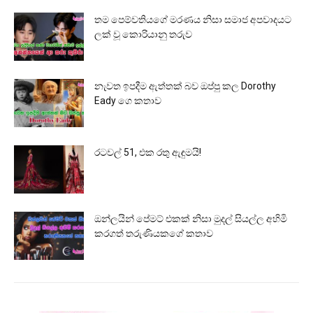
තම පෙම්වතියගේ මරණය නිසා සමාජ අපවාදයට
ලක් වූ කොරියානු තරුව
නැවත ඉපදීම ඇත්තක් බව ඔප්පු කල Dorothy
Eady ගෙ කතාව
රටවල් 51, එක රතු ඇඳුමයි!
ඔන්ලයින් පේමට් එකක් නිසා මුදල් සියල්ල අහිමි
කරගත් තරුණියකගේ කතාව