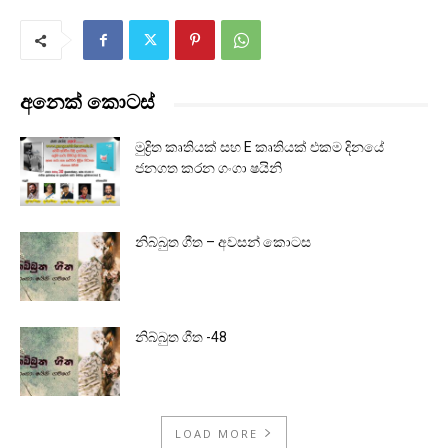
අනෙක් කොටස්
මුද්‍රිත කෘතියක් සහ E කෘතියක් එකම දිනයේ
ජනගත කරන ගංගා ෂයිනි
නිබ්බුත ගීත – අවසන් කොටස
නිබ්බුත ගීත -48
LOAD MORE