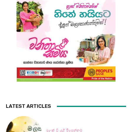
LATEST ARTICLES
මලක් වී යළි පිපෙන්නම්