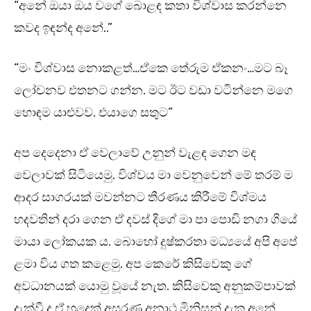
“අනේ ඔයා ඔය වගේ බොළඳ කතා විශ්වාස කරන්නෙ
කවද ඉඳන්ද අනේ..”
“මං විශ්වාස නොකළත්…ඒකෙ තේරුම ඒකනං…මට බෑ
ලෝචනව එතනට ගන්න. මට ඊට වඩා වටින්නෙ මගෙ
හොඳම යාළුවව. එයාගෙ සතුට”
අප දෙදෙනා ඒ වෙලාවේ උනුන් වැළඳ ගෙන මඳ
වෙලාවක් සිටියෙමු. විශ්වය මා වෙනුවෙන් මේ තරම් ම
ආදර සාගරයක් මවන්නට තීරණය කිරීමේ විශ්මය
හදවතින් දරා ගෙන ඒ දවස් දිගේ මා පා පොඩි නගා ගියේ
මායා ලෝකයක ය. බොහෝ දුෂ්කරතා මධ්‍යයේ අපි අපේ
ළමා විය ගත කළෙමු. අප කෙරේ කිසිවෙකු ගේ
අවධානයක් යොමු වූයේ නැත. කිසිවෙකු අනුකම්පාවක්
දැක්වී ද ඒ හුදෙක් අසරණ අනාථ මිනිසුන් දැක අනේ