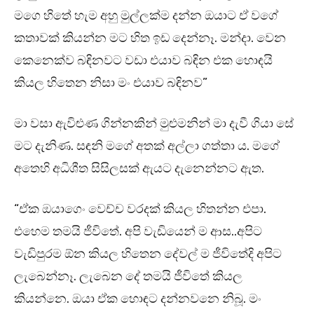
මගෙ හිතේ හැම අහු මුල්ලක්ම දන්න ඔයාට ඒ වගේ
කතාවක් කියන්න මට හිත ඉඩ දෙන්නෑ. මන්දා. වෙන
කෙනෙක්ව බඳිනවට වඩා එයාව බඳින එක හොඳයි
කියල හිතෙන නිසා මං එයාව බඳිනව”
මා වසා ඇවිළුණ ගින්නකින් මුළුමනින් මා දැවී ගියා සේ
මට දැනිණ. සඳනි මගේ අතක් අල්ලා ගත්තා ය. මගේ
අතෙහි අධිශීත සිසිලසක් ඇයට දැනෙන්නට ඇත.
“ඒක ඔයාගෙං වෙච්ච වරදක් කියල හිතන්න එපා.
එහෙම තමයි ජීවිතේ. අපි වැඩියෙන් ම ආස..අපිට
වැඩිපුරම ඕන කියල හිතෙන දේවල් ම ජීවිතේදි අපිට
ලැබෙන්නෑ. ලැබෙන දේ තමයි ජීවිතේ කියල
කියන්නෙ. ඔයා ඒක හොඳට දන්නවනෙ නිබූ. මං