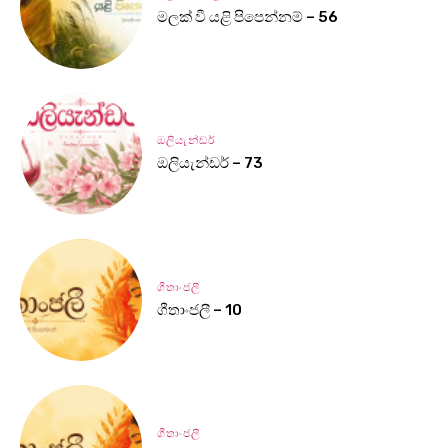
මලක් වී යළි පිපෙන්නම් – 56
ඔලියැන්ඩර්
ඔලියැන්ඩර් – 73
ගීතාංජලී
ගීතාංජලී – 10
ගීතාංජලී