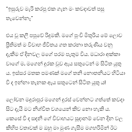
“ඉසුරුව මැරි කරපු එක ගැන මං කවදාවත් පසු
තැවෙන්නෑ”
එය වූ කලී පපුවේ රිදුමකි. මගේ පුංචි මිතුරිය මේ ලොව
ප්‍රීතිමත් ම විවාහ ජීවිතය ගත කරනා තරුණිය වනු
දැකීම ඒ දිනවල මගේ පරම පැතුම විය. මධාරා අක්කා
වාගේ ම, මගෙන් දුරක වුව ඇය සතුටෙන් ම සිටිත යුතු
ය. ඉස්සර මතක පමණක් මගේ තනි නොතනියට හිටියා
වී ද ඉන්නා තැනක ඇය සතුටෙන් සිටිත යුතු ය!
ලෝචන මදුරාපුර මගෙන් දුරස් වෙන්නට ගත්තේ කවදා
සිට දැයි මට නිශ්චිත වශයෙන් කිව නො හැකි ය.
කෙසේ වී ද සඳනි ගේ විවාහයට සූදානම් වෙන දින වල
කිහිප වතාවක් ම ඔහු මා මුණ ගැසීම මගහරිමින් ඊට