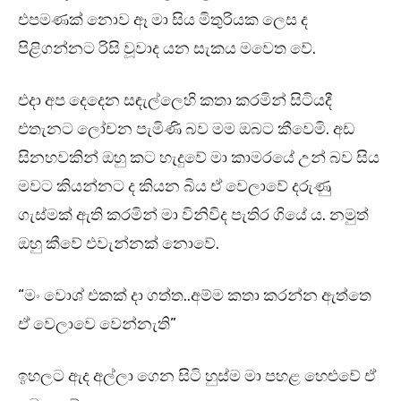
එපමණක් නොව ඈ මා සිය මිතුරියක ලෙස ද
පිළිගන්නට රිසි වූවාද යන සැකය මවෙත වේ.
එදා අප දෙදෙන සඳැල්ලෙහි කතා කරමින් සිටියදී
එතැනට ලෝචන පැමිණි බව මම ඔබට කීවෙමි. අඩ
සිනහවකින් ඔහු කට හැදුවේ මා කාමරයේ උන් බව සිය
මවට කියන්නට ද කියන බිය ඒ වෙලාවේ දරුණු
ගැස්මක් ඇති කරමින් මා විනිවිද පැතිර ගියේ ය. නමුත්
ඔහු කීවේ එවැන්නක් නොවේ.
“මං වොශ් එකක් දා ගත්ත..අම්ම කතා කරන්න ඇත්තෙ
ඒ වෙලාවෙ වෙන්නැති”
ඉහලට ඇද අල්ලා ගෙන සිටි හුස්ම මා පහළ හෙළුවේ ඒ