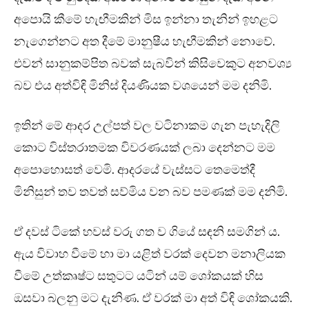
අපොයි කීමේ හැඟීමකින් මිස ඉන්නා තැනින් ඉහළට
නැගෙන්නට අත දීමේ මානුෂීය හැඟීමකින් නොවේ.
එවන් සානුකම්පිත බවක් සැබවින් කිසිවෙකුට අනවශ්‍ය
බව එය අත්විඳි මිනිස් දියණියක වශයෙන් මම දනිමි.
ඉතින් මේ ආදර උල්පත් වල වටිනාකම ගැන පැහැදිලි
කොට විස්තරාතමක විවරණයක් ලබා දෙන්නට මම
අපොහොසත් වෙමි. ආදරයේ වැස්සට තෙමෙත්දී
මිනිසුන් තව තවත් සව්මිය වන බව පමණක් මම දනිමි.
ඒ දවස් ටිකේ හවස් වරු ගත ව ගියේ සඳනි සමගින් ය.
ඇය විවාහ වීමේ හා මා යළිත් වරක් දෙවන මනාලියක
වීමේ උත්කෘෂ්ට සතුටට යටින් යම් ශෝකයක් හිස
ඔසවා බලනු මට දැනිණ. ඒ වරක් මා අත් විඳි ශෝකයකි.