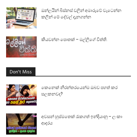
ඔන්ලයින් බිස්නස් වලින් අමාරුවේ වැටෙන්න
කලින් මේ දේවල් දැනගන්න
කියවන්න පොතක් – මල්ලිගේ විත්ති.
Don't Miss
කෙනෙක් නිරන්තරයෙන්ම ඔබව පහත් කර
සලකනවද?
අවසන් හුස්මතෙක් රැකගත් ඉන්දියානු – ලංකා
ආදරය