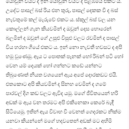
යොවුන් වියට ද ඉන් යොවුන් වියට ද එළඹියේ එකට ය.
උදේට පාසල් බස් රිය එන තුරු, පාසල් දෙකක වී ද බස්
නැවතුමේ කල් මැරුවේ එකට ය. ස්කූල් බස් වල යන
කොල්ලන් ගැන කියවමින් ද ඔවුන් දෙස හොරෙන්
බලමින් ද ඔවුන් ගේ උසුළු විසුළු වලට රවමින් ද පාසල්
විය හරහා ගියේ එකට ය. ඉන් නො නැවතී හවසට ද අපි
හමු වුණෙමු. ඇය ට පොතක් පෑනක් හෝ රිබන් පටි හෝ
වෙන යම් දෙයක් හෝ ගන්නට කඩේ යන්නට
තිබුණොත් නියත වශයෙන් ඇය අපේ දොරකඩට එයි.
එතකොට අපි කියවමින් ද සිනහ වෙමින් ද ගමේ
පාරවල් දිග කඩ වලට ඇවිද යමු. මගේ ජීවිතයෙන් හරි
අඩක් ම ඇය වන තරමට අපි එකිනෙකා කෙරේ බැඳී
සිටියෙමු. ඉතින් ඇය විවාහ වී වෙනත් ගෙදරකට නික්ම
යනවා කියන්නේ මගේ හදවතෙන් අඩක් මට අහිමි