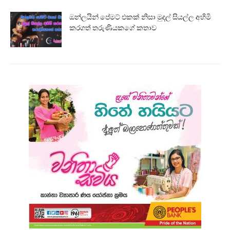
ඔන්ලයින් පේමට් එකක් නිසා මුදල් සියල්ල අහිමි
කරගත් තරුණියකගේ කතාව