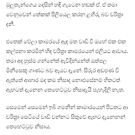
මුලුතැන්ගෙය දෙසින් හඳි ගැටෙන හඬක් ඒ. ඒ තමා
වෙනුවෙන් තේකක් පිලියෙල කරන ළහිරු බව චරිත්‍රා
දනී.
එතෙක් වේලා කාමරයේ ඇඳ මත වාඩි වී ඔහේ එක එක
කල්පනා කරමින් හිඳ චරිත්‍රා කාමරයෙන් එලියට ආවාය.
තමා අද හුස්ම ගන්නේත් ඇවිදින්නේත් ඔත්පල
මිනිසෙකු ගාණට බව ඇයට දැනේ. සිරුර අඩපණ වී
ඇත්තේ ආහාර මද කම නිසාද නොඑසේනම් හිතටත්
ඇඟටත් දැනෙන තෙහෙට්ටුව නිසාදැයි පැහැදිලි නැත.
සෙමෙන් සෙමෙන් ඉබි ගමනින් කාමාරයෙන් පිටතට ආ
චරිත්‍රා සෙටියේ වාඩි වන්නට සිතුවේ ඇඟට දැනෙනන්
තෙහෙට්ටුව නිසාය.