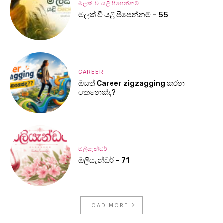
මලක් වී යළි පිපෙන්නම්
මලක් වී යළි පිපෙන්නම් – 55
CAREER
ඔයත් Career zigzagging කරන
කෙනෙක්ද?
ඔලියැන්ඩර්
ඔලියැන්ඩර් – 71
LOAD MORE