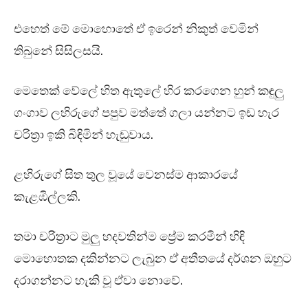
එහෙත් මේ මොහොතේ ඒ ඉරෙන් නිකුත් වෙමින්
තිබුනේ සිසිලසයි.
මෙතෙක් වේලේ හිත ඇතුලේ හිර කරගෙන හුන් කඳුලු
ගංගාව ලහිරුගේ පපුව මත්තේ ගලා යන්නට ඉඩ හැර
චරිත්‍රා ඉකි බිඳිමින් හැඬුවාය.
ළහිරුගේ සිත තුල වූයේ වෙනස්ම ආකාරයේ
කැළඹිල්ලකි.
තමා චරිත්‍රාට මුලු හදවතින්ම ප්‍රේම කරමින් හිඳි
මොහොතක දකින්නට ලැබුන ඒ අතීතයේ දර්ශන ඔහුට
දරාගන්නට හැකි වූ ඒවා නොවේ.