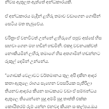
නිවස ඇතුලත ඇත්තේ අන්ධකාරයකි.
ඒ අන්ධකාරය මැදින් ළහිරු තමාව වඩාගෙන ගොසින්
සෙටිය මත තැබුවේය.
චරිත්‍රා ඒ වනවිටත් උන්නේ ළහිරුගේ පපුව අස්සේ හිස
සඟවා ගෙන මහ හඬින් හඬමිනි. එකදු වචනයක්වත්
නොකියමින් ලහිරු තමාගේ හිස අතගාමින් හඬන්නට
රුකුල් දෙමින් උන්නේය.
“ගොඩක් වෙලාවට වර්තමානය තුල අපි දකින ආදර
කතා ඇතුලෙ රාගය සෑහෙන වපසරියක පැතිරිලා
තියනව.ආදරය කියන සාධකයට වඩා ඒ සම්බන්ධය
ඇතුලෙ තියෙන්නෙ සුදු අම්මි සුදු තාත්ති එක්ක
කොයිතරම් රූම් යන්න එනවද කියන සංකල්පය.ඔය