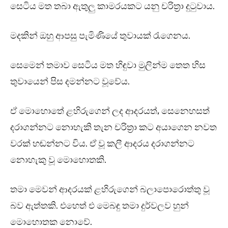
සෙටිය මත තබා ඇතුලු කාමරයකට යනු චරිත්‍රා දුටුවාය.
මදකින් ඔහු ආපසු පැමිණියේ තුවායක් රැගෙනය.
සෙමෙන් තමාව සෙටිය මත හිඳුවා මුලින්ම තෙත හිස
තුවායෙන් පිස දමන්නට වූවේය.
ඒ මොහොතේ ළහිරුගෙන් ලද ආදරයත්, සෙනෙහසත්
දරාගන්නට නොහැකි තැන චරිත්‍රා කට අයාගෙන නවත
වරක් හඬන්නට විය. ඒ වූ කලී ආදරය දරාගන්නට
නොහැකු වූ මොහොතකි.
තමා මෙවන් ආදරයක් ළහිරුගෙන් බලාපොරොත්තු වූ
බව ඇත්තකි. එහෙත් එ මෙබඳු තමා දුර්වලව හුන්
මොහොතක නොවේ.