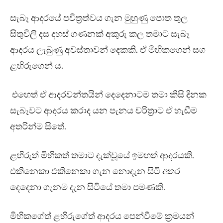
සැබෑ ආදරයේ පවිත්‍රත්වය ගැන මුහුණු පොත තුල
සිතුවිලි දස දහස් ගණනක් අකුරු කල තමාට සැබෑ
ආදරය ලැබුණු අවස්තාවන් දෙකකි. ඒ මිහිකගෙන් සග
ළහිරුගෙන්‍ ය.
එහෙත් ඒ ආදරවන්තයින් දෙදෙනාටම තමා කිසි දිනක
සැබෑවට ආදරය කරාද යන පැනය චරිත්‍රාට ඒ හැඬීම
අතරින්ම සිතේ.
ළහිරුත් මිහිකත් තමාට දැක්වූයේ ඉමහත් ආදරයකි.
එකිනෙකා එකිනෙකා ගැන නොදැන සිටි අතර
දෙදෙනා ගැනම දැන සිටියේ තමා පමණකි.
මිහිකගේත් ළහිරුගේත් ආදරය පෙන්වීමේ ක්‍රමයන්