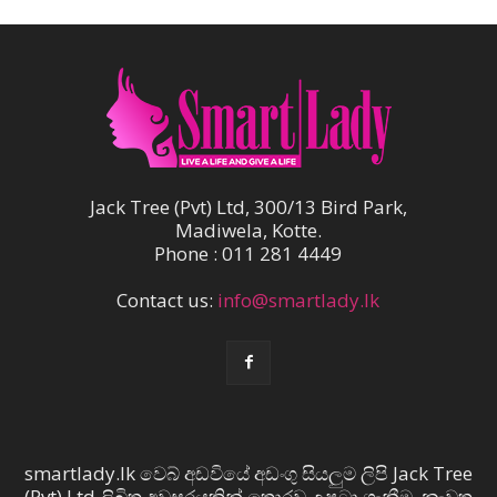
Jack Tree (Pvt) Ltd, 300/13 Bird Park,
Madiwela, Kotte.
Phone : 011 281 4449
Contact us:
info@smartlady.lk
smartlady.lk වෙබ් අඩවියේ අඩංගු සියලුම ලිපි Jack Tree
(Pvt) Ltd ලිඛිත අවසරයකින් තොරව උපුටා ගැනීම, නැවත