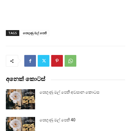
TAGS
පෙඟුණු මල් පෙති
අනෙක් කොටස්
පෙඟුණු මල් පෙති අවසාන කොටස
පෙඟුණු මල් පෙති 40