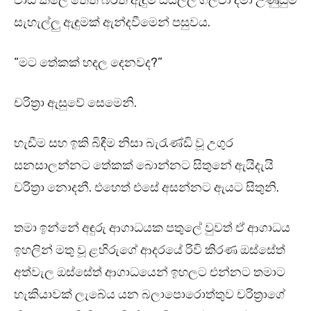
වාඩි කලේ තෙත බරිත ඇඳුම් සියල්ල ගලවා දමා උණුසුම්
සැහැල්ලු ඇඳුමක් ඇන්දවීමෙන් පසුවය.
“මට තේකක් හදල දෙනවද?”
චරිත්‍රා ඇසුවේ සෙමෙනි.
හැඬීම සහ ඉකි බිඳීම නිසා බැරැණ්ඩි වූ උගුර
සනසාලන්නට තේකක් බොන්නට සිතුනේ ඇයිදැයි
චරිත්‍රා නොදනී. එහෙත් එසේ අසන්නට ඇයට සිතුනි.
තමා ඉන්නේ අඳුරු ආගාධයක පතුලේ වුවත් ඒ ආගාධය
ඉහලින් මතු වූ ළහිරුගේ ආදරයේ රිවි කිරණ ඔස්සේත්
අත්වැල ඔස්සේත් ආගාධයෙන් ඉහලට එන්නට තමාට
හැකියාවක් ලැබේය යන බලාපොරොත්තුව චරිත්‍රාගේ