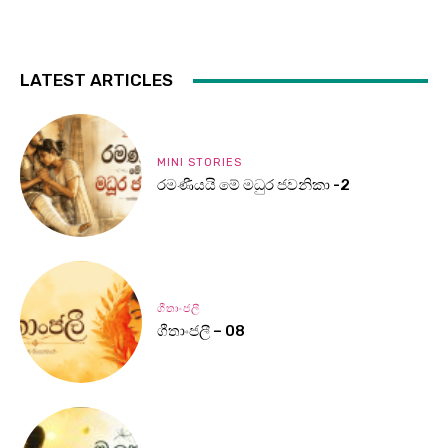
LATEST ARTICLES
MINI STORIES
රමණීයයි මේ මධුර ජවනිකා -2
ගීතාංජලී
ගීතාංජලී – 08