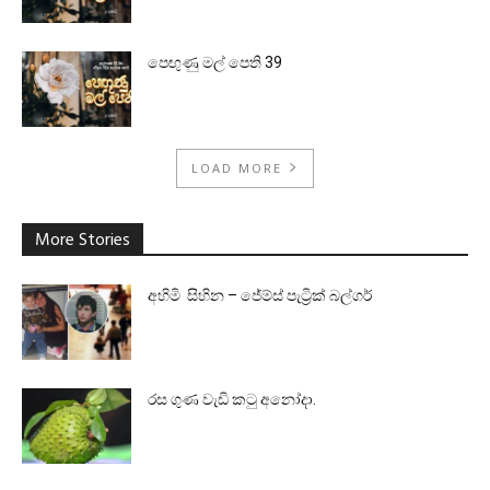
පෙඟුණු මල් පෙති 39
LOAD MORE
More Stories
අහිමි සිහින – ජේම්ස් පැට්‍රික් බල්ගර්
රස ගුණ වැඩි කටු අනෝදා.