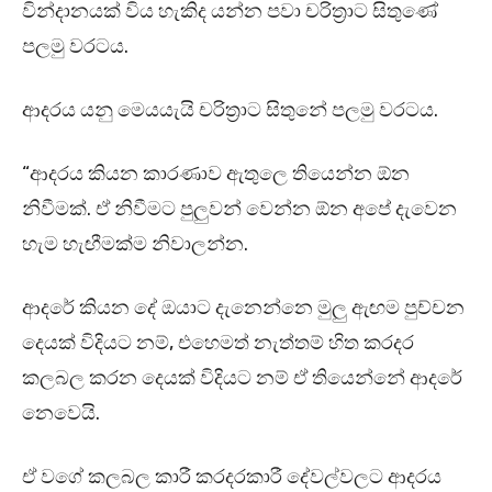
වින්දානයක් විය හැකිද යන්න පවා චරිත්‍රාට සිතුණේ
පලමු වරටය.
ආදරය යනු මෙයයැයි චරිත්‍රාට සිතුනේ පලමු වරටය.
“ආදරය කියන කාරණාව ඇතුලෙ තියෙන්න ඕන
නිවීමක්. ඒ නිවීමට පුලුවන් වෙන්න ඕන අපේ දැවෙන
හැම හැඟීමක්ම නිවාලන්න.
ආදරේ කියන දේ ඔයාට දැනෙන්නෙ මුලු ඇඟම පුච්චන
දෙයක් විදියට නම්, එහෙමත් නැත්තම් හිත කරදර
කලබල කරන දෙයක් විදියට නම් ඒ තියෙන්නේ ආදරේ
නෙවෙයි.
ඒ වගේ කලබල කාරී කරදරකාරී දේවල්වලට ආදරය