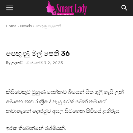
Home
Novels
පෙඟුණු මල්පෙති
පෙඟුණු මල් පෙති 36
By
උදතාරි
ඔක්තෝබර් 2, 2023
කිසිවෙකුට මුහුණ දෙන්නට බියෙන් සිත ගුලි ගැසී උන්
මොහොතක රාත්‍රියේ පෑයූ ඉරක් මෙන් තමාගේ
නවාතැනේ දොරටුව අසල සිටගෙන සිටියේ ළහිරුය.
ඉරක තිබෙන්නේ රශ්මියකි.