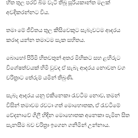
හිත තුල පරවී බිම වැටී තිබූ සූරියකාන්ත මලක්
අවදිකරන්නට විය.
තමා මේ ජීවිතය තුල කිසිවෙකුට සැබෑවටම ආදරය
කරාද යන්න තමාටම සැක සහිතය.
බොහෝ පිරිමි හිතවතුන් අතර මිහිකට සහ ළහිරුට
විශේෂත්වයක් හිමි වුවද ඒ සැබෑ ආදරය නොවන වග
චරිත්‍රාට තේරුම් යමින් තිබුණි.
සැබෑ ආදරය යනු එකිනෙකා රැවටීම නොව, තමන්
විසින් තමාවම රවටා ගත් මොහොතක, ඒ රැවටීමේ
වේදනාවේ ගිලී හිඳින මොහොතක අනෙකා පැමින සිත
සැනසීම බව චරිත්‍රා ඉගෙන ගනිමින් උන්නාය.