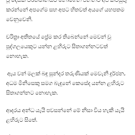
වූ දෙයක් වර්තමානයට නොගෙන එන්නට අප කටයුතු
කරන්නේ අපගේම සහ අපට හිතවත් අයගේ යහපතම
වෙනුවෙනි.
චරිත්‍රා අතීතයේ ප්‍රේම කර තිබෙන්නේ මෙවන් වු
පුද්ගලයෙකුට යන්න ළහිරුට සිතාගන්නටවත්
නොහැක.
ඇය වන් මලක් බඳු සුන්දර තරුණියක් මෙවැනි දුර්ජන,
අධම මිනිසෙකු සමග බැඳුනේ කෙසේද යන්න ළහිරුට
සිතාගන්නට නොහැක.
ආදරය අන්ධ යැයි පවසන්නේ මේ නිසා විය හැකි යැයි
ළහිරුට සිතේ.