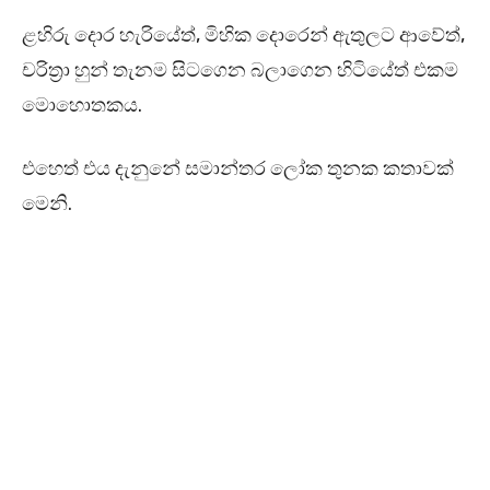
ළහිරු දොර හැරියේත්, මිහික දොරෙන් ඇතුලට ආවේත්,
චරිත්‍රා හුන් තැනම සිටගෙන බලාගෙන හිටියේත් එකම
මොහොතකය.
එහෙත් එය දැනුනේ සමාන්තර ලෝක තුනක කතාවක්
මෙනි.