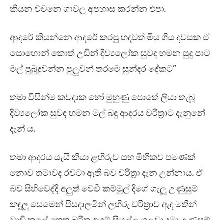
කියන වචනෙ ගාවල අපහාස කරන්න එපා.
ආදරේ කියන්නෙ ආදරේ කරපු හදවත් මිය ගිය දවසක ඒ
සොහොන් කොත් උඩින් දිව්‍යලෝක සුවඳ හමන සුදු පාට
මල් පුබුදුවන්න පුලුවන් තරමෙ සුන්දර දේකට”
තමා විසින්ම කවදාක හෝ මුහුණු පොතේ ලියා තැබූ
දිව්‍යලෝක සුවඳ හමන මල් බඳු ආදරය චරිත්‍රාට දැනුනේ
දැන්‍ ය.
තමා ආදරය යැයි කියා ළහිරුව සහ මිහිකව පමණක්
නොව තමාවද රවටා ඇති බව චරිත්‍රා දැන උන්නාය. ඒ
බව සිහිවෙද්දි අලුත් වෙවී කම්මුල් දිගේ ගැලූ උණුසුම්
කඳුලු සෙමෙන් පිසදාලමින් ලහිරු චරිත්‍රාව ඇඳ මතින්