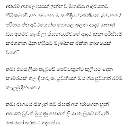
අතරම අතලොස්සක් ඉන්නව මහාර්ඝ ආදරයකට
හිමිකම් කියන.බොහොම සංහිදියාවක් තියන ,වචනයේ
පරිසමාප්ත අර්ථයෙන්ම හොයල බලන ආදර කතාත්
ඔය අතරම හැංගිලා තියනව.ඒවගේ ආදර කතා පරිස්සම්
කරගන්න ඕන හරියට මැණිකක් රකින නාගයෙක්
වගේ”
තමා එසේ ලියා තැබුවේ පෙම්වතුන්ට කුලියට දෙන
කාමරයක් තුල දී තරුණ යුවතියක් මිය ගිය පුවතක් රටම
කැළඹූ දිනයකය.
තමා රාගයේ රැහැන් පට රැසක් අත දරාගෙන හුන්
අයෙකු වුවත් මුහුණු පොතේ ලියා තැබුවේ එවැනි
බොහෝ බරසාර අදහස් ය.