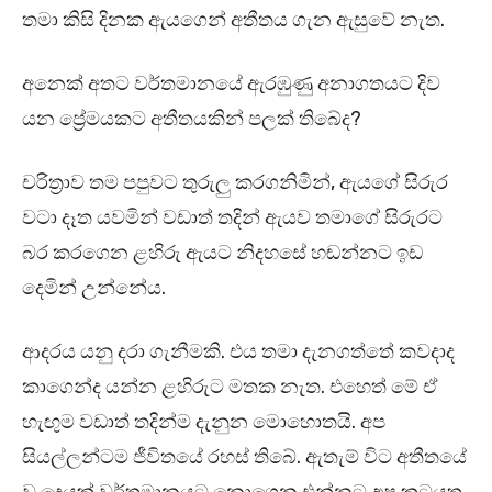
තමා කිසි දිනක ඇයගෙන් අතීතය ගැන ඇසුවේ නැත.
අනෙක් අතට වර්තමානයේ ඇරඹුණු අනාගතයට දිව
යන ප්‍රේමයකට අතීතයකින් පලක් තිබේද?
චරිත්‍රාව තම පපුවට තුරුලු කරගනිමින්, ඇයගේ සිරුර
වටා දෑත යවමින් වඩාත් තදින් ඇයව තමාගේ සිරුරට
බර කරගෙන ළහිරු ඇයට නිදහසේ හඬන්නට ඉඩ
දෙමින් උන්නේය.
ආදරය යනු දරා ගැනීමකි. එය තමා දැනගත්තේ කවදාද
කාගෙන්ද යන්න ළහිරුට මතක නැත. එහෙත් මේ ඒ
හැඟුම වඩාත් තදින්ම දැනුන මොහොතයි. අප
සියල්ලන්ටම ජීවිතයේ රහස් තිබේ. ඇතැම් විට අතීතයේ