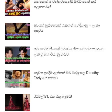
කෙනෙක් නිරන්තරයෙන්ම ඔබව පහත් කර
සලකනවද?
අවසන් හුස්මතෙක් රැකගත් ඉන්දියානු – ලංකා
ආදරය
තම පෙම්වතියගේ මරණය නිසා සමාජ අපවාදයට
ලක් වූ කොරියානු තරුව
නැවත ඉපදීම ඇත්තක් බව ඔප්පු කල Dorothy
Eady ගෙ කතාව
රටවල් 51, එක රතු ඇඳුමයි!