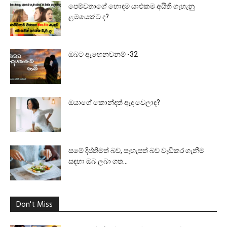
පෙම්වතාගේ හොඳම යාළුකම අයිති ගැහැනු
ළමයෙක්ට ද?
ඔබට ඇහෙනවනම් -32
ඔයාගේ කොන්දත් ඇද වෙලාද?
සමේ දීප්තිමත් බව, පැහැපත් බව වැඩිකර ගැනීම
සඳහා ඔබ ලබා ගත...
Don't Miss