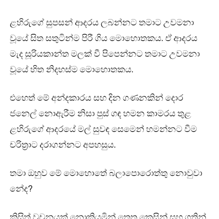
ළහිරුගේ සුපසන් ආදරය ලබන්නට තමාට උවමනා
වූයේ සිත සතුටින්ම පිරී ගිය මොහොතකය. ඒ ආදරය
මැද සූරියකාන්ත මලක් වී පිපෙන්නට තමාට උවමනා
වූයේ හිත නිදහස්ම මොහොතකය.
එහෙත් මේ අන්දකාරය සහ දින ගණනකින් දොර
ජනෙල් නොඇරීම නිසා පුස් ගඳ හමන කාමරය තුළ
ළහිරුගේ ආදරයේ මල් සුවඳ සෙමෙන් හමන්නට වීම
චරිත්‍රාට දරාගන්නට අපහසුය.
තමා ඔහුව මේ මොහොතේ බලාපොරොත්තු නොවුවා
නේද?
කිසිත් වචනයක් නොකියමින් තෙත කෙසින් සහ ගතින්