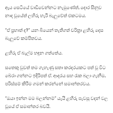
ඇය සෙටියේ වාඩිවෙන්නට නැමුණේත්, දොර සීනුව
නාද වූයේත් ලහිරු හැරී බැලුවේත් එකටමය.
“ඒ ප්‍රභාත් ද?” යන බියෙන් තැතිගත් චරිත්‍රා ළහිරු දෙස
බැලුවේ කම්පිතවය.
ළහිරු ඒ බැල්ම හඳුන ගත්තේය.
සතෙකු වුවත් තම ගැහැණු සතා කරදරයකට පත් වූ විට
බේරා ගන්නට ඉදිරිපත් ඒ. ආදරය සහ රැක බලා ගැනීම,
පරිස්සම් කිරීම ගමන් කරන්නේ සමාන්තරවය.
“ඔයා ඉන්න මම බලන්නම්” යැයි ළහිරු පැවසූ වදන් වල
වූයේ ඒ සමාන්තර බවයි.