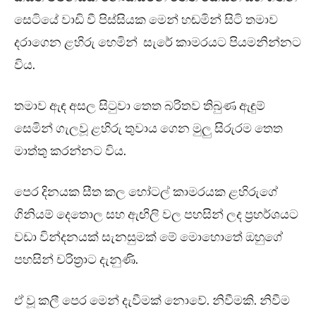
සෙටියේ වාඩි වී පිස්සියක මෙන් හඬමින් සිටි තමාව
දරාගෙන ළහිරු හෙමින් සැරේ කාමරයට පියමනින්නට
විය.
තමාව ඇඳ අසල සිටුවා තෙත බරිතව තිබුණ ඇඳුම්
සෙමින් ගැලවූ ළහිරු තුවාය ගෙන මුලු සිරුරම තෙත
මාත්තු කරන්නට විය.
පෙර දිනයක සීත කල හෝටල් කාමරයක ළහිරුගේ
ගිනියම් දෙතොල සහ ඇඟිලි වල පහසින් ලද ප්‍රහර්ශයට
වඩා වින්දනයක් සැනසුමක් මේ මොහොතේ ඔහුගේ
පහසින් චරිත්‍රාට දැනුණි.
ඒ වූ කලී පෙර මෙන් දැවීමක් නොවේ. නිවීමකි. නිවීම