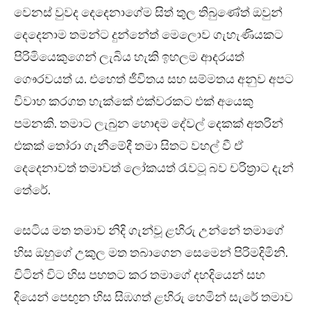
වෙනස් වුවද දෙදෙනාගේම සිත් තුල තිබුණේත් ඔවුන්
දෙදෙනාම තමන්ට දුන්නේත් මෙලොව ගැහැණියකට
පිරිමියෙකුගෙන් ලැබිය හැකි ඉහලම ආදරයත්
ගෞරවයත් ය. එහෙත් ජීවිතය සහ සම්මතය අනුව අපට
විවාහ කරගත හැක්කේ එක්වරකට එක් අයෙකු
පමනකි. තමාට ලැබුන හොඳම දේවල් දෙකක් අතරින්
එකක් තෝරා ගැනීමේදී තමා සිතට වහල් වී ඒ
දෙදෙනාවත් තමාවත් ලෝකයත් රැවටූ බව චරිත්‍රාට දැන්
තේරේ.
සෙටිය මත තමාව නිදි ගැන්වූ ළහිරු උන්නේ තමාගේ
හිස ඔහුගේ උකුල මත තබාගෙන සෙමෙන් පිරිමදිමිනි.
විටින් විට හිස පහතට කර තමාගේ දහදියෙන් සහ
දියෙන් පෙඟුන හිස සිඹගත් ළහිරු හෙමින් සැරේ තමාව