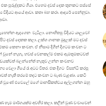
 එක පුරුද්දකට ගියා. එහෙම දවස් දෙක තුනකට පස්සේ
‍ය විදියට ආයේ ආවා. කතා බහ කරා. ආදරේ පෙන්නුවා.
 ආවා.
හෙන්න ඇදගෙන වැටිලා. නොහිතපු විදියට යාලුවෝ
පිට දවස් දෙකක කලා. ලක්ශ ගානක මුදලක් මට දවස්
ය එකම කෙනා කංචන. ඒ නිසාම දිගින් දිගටම කංචන ට
න් වුනේ නැහැ. හවස් වෙනකල්ම එකම ඇමතුමකටවත්
ිවිඩයක්වත් බලන්නේත් නැතුව උන්න කංචනව
ය වෙලා ගියේ රෑ අටට විතර. එක දිගට විසන්ධි කරපු
ාවත් නැති තරමේ තදට කංචන ට බැණ වැදුණා. කෙටි
ගත් වුණේ එවෙලේ මගේ මානසිකත්වය අල්ලගන්න ඔහු
ණ හැම මාර්ගයක්ම අවහිර කලා. කලින් වුණ වංචාවෙන්