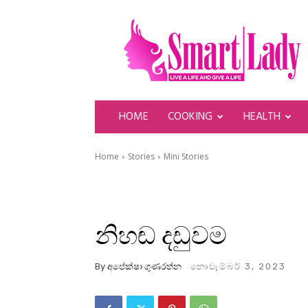
SmartLady
HOME
COOKING
HEALTH
Home
Stories
Mini Stories
නිහඬ දඩුවම
By
අපේක්ෂා ගුණරත්න
නොවැම්බර් 3, 2023