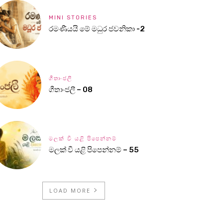
MINI STORIES
රමණීයයි මේ මධුර ජවනිකා -2
ගීතාංජලී
ගීතාංජලී – 08
මලක් වී යළි පිපෙන්නම්
මලක් වී යළි පිපෙන්නම් – 55
LOAD MORE