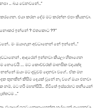
නෙපා … බය වෙනවනේ…”
කු කරගෙන. එයා කරන දේම මට කරන්න එපා කියනවා.
කතා නොකර ඉන්නේ ? එතකොට ??”
නේ.. මං ඔයාගැන අවධානෙන් නේ ඉන්නේ…”
අවධානෙන් , ආදරෙන් ඉන්නවා කියලා හිතාගෙන
ම නෙවෙයි …. මට කොච්චරක් මානසික වදයක්ද
ෙන්නේ ඔයා මට දඬුවම් දෙනවා වගේ.. ඒක මහ
 දෙක තුනකින් කිසිම දෙයක් වුනේ නෑ වගේ ඔයා එනවා
ේක නම්, මට හරි මහන්සියි… ජීවිතේ ඉස්සරහට තනියෙන්
ඇත්තටම …”
්තා. එයාගේ පපුව නොසෑහෙන්න හය්යෙන් ගැහෙනවා.