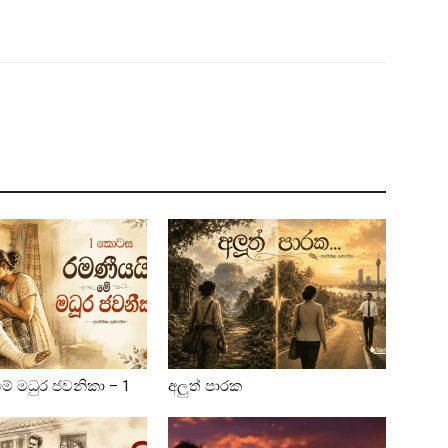
ේ මධුර ජවනිකා – 1
අලුත් පාරක