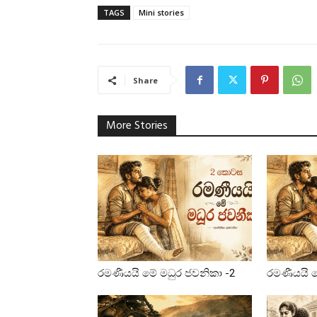
TAGS
Mini stories
Share
More Stories
රමණීයයි මේ මධුර ජවනිකා -2
රමණීයයි ම