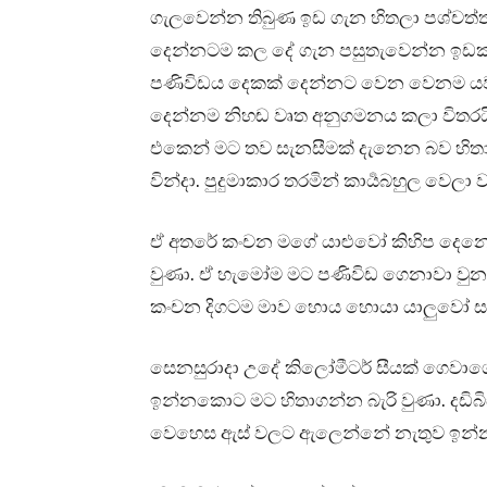
ගැලවෙන්න තිබුණ ඉඩ ගැන හිතලා පශ්චත්ත
දෙන්නටම කල දේ ගැන පසුතැවෙන්න ඉඩක් 
පණිවිඩය දෙකක් දෙන්නට වෙන වෙනම යවලා 
දෙන්නම නිහඬ වෘත අනුගමනය කලා විතරය
එකෙන් මට තව සැනසීමක් දැනෙන බව හිතා
වින්දා. පුදුමාකාර තරමින් කාර්‍යබහුල වෙලා
ඒ අතරේ කංචන මගේ යාළුවෝ කිහිප දෙන
වුණා. ඒ හැමෝම මට පණිවිඩ ගෙනාවා වුන
කංචන දිගටම මාව හොය හොයා යාලුවෝ ස
සෙනසුරාදා උදේ කිලෝමීටර් සීයක් ගෙවා
ඉන්නකොට මට හිතාගන්න බැරි වුණා. දඩිබ
වෙහෙස ඇස් වලට ඇලෙන්නේ නැතුව ඉන්න 