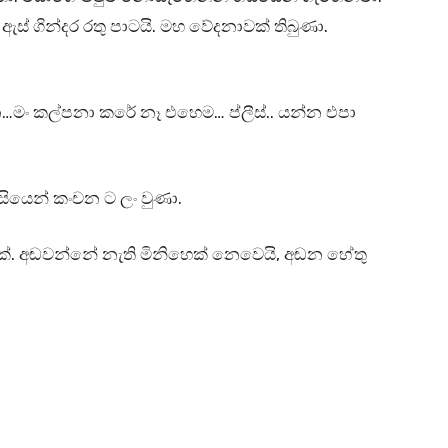
ඇස් ගින්දර රතු පාටයි. මහ වේදනාවක් තිබුණා.
මං කල්පනා කරේ නෑ එහෙම… ප්ලීස්.. යන්න එපා
සියෙන් කංචන ට ලං වුණා.
ෙක්. අඬවන්නේ නැති මිනිහෙක් නෙවෙයි, අඬන හේතු