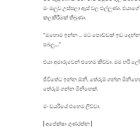
මං ඔලුව උස්සලා ඇස් වල එල්ලුණා. එයාගේ 
කලකිරීමක් තිබුණා.
“ඔහොම ඉන්න … මට පොඩ්ඩක් ඉඩ දෙන්න…
පබලු….”
එයා අමාරුවෙන් එහෙම කිව්වා. මම හරි ලේ
ජීවිතේට ඉන්න ඕනි, තේරුම් ගන්න මිනිහ
තේරුම් ගන්න මිනිහෙක්.
මං ඩයරියේ එහෙම ලිව්වා.
| අපේක්ෂා ගුණරත්න |