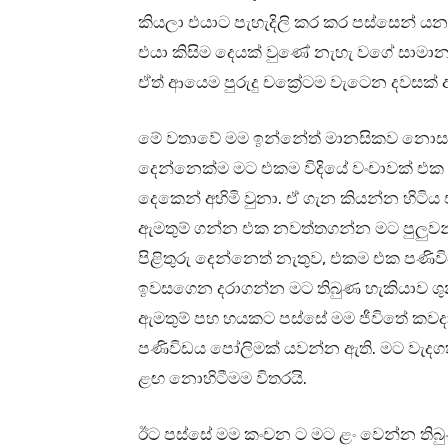
කියලා එයාට පැහැදිලි කර කර පස්සෙන් යන
එයා කිසිම දෙයක් වුණේ නැහැ වගේ සාමාන්
ඒත් ආයෙම පුරුදු චක්‍රේටම වැටෙන දවසක්
මේ වතාවේ මම ඉන්නේත් මානසිකව නොසෑ
දෙන්නෙක්ම මට එකම විදියේ වංචාවක් එක 
දෙකෙන් අහිමි වුනා. ඒ ගැන කියන්න හිටි
ඇමතුම් ගන්න එක නවත්තගන්න මට පුලුව
පිළිතුරු දෙන්නෙත් නැතුව, එකම එක පණ
ඉවසගෙන දරාගන්න මට තිබුණ හැකියාව ශුන්‍
ඇමතුම් පහ හයකට පස්සේ මම ජීවිතේ කවද
පණිවිඩය පෝලිමක් යවන්න ඇති. මට වැද
ළඟ නොහිටීමම විතරයි.
ඊට පස්සේ මම කංචන ට මට ළං වෙන්න තිබු