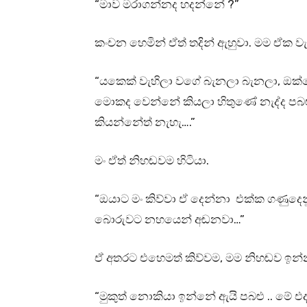
“මාව මරාගන්නද හදන්නේ ?”
කංචන හෙමින් ඒත් තදින් ඇහුවා. මම ඒක ව
“යකෙක් වැහිලා වගේ බැනලා බැනලා, ඔක්
මොකද වෙන්නේ කියලා හිතුණේ නැද්ද පබළ
කියන්නේත් නැහැ….”
මං ඒත් නිහඬවම හිටියා.
“ඔයාට මං කිව්වා ඒ දෙන්නා එක්ක ගණුදෙන
බොරුවට නහයෙන් අඬනවා…”
ඒ අතරට එහෙමත් කිව්වම, මම නිහඬව ඉන්
“මුකුත් නොකියා ඉන්නේ ඇයි පබළු .. මේ 