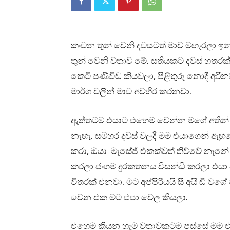
කංචන තුන් වෙනි දවසටත් මාව මඟෑරලා ඉ
තුන් වෙනි වතාව මේ. සතියකට දවස් හතරක
කෙටි පණිවිඩ කියවලා, පිළිතුරු නොදී අ
මාර්ග වලින් මාව අවහිර කරනවා.
ඇත්තටම එයාට එහෙම වෙන්න මගේ අතින් ව
නැහැ. සමහර දවස් වලදී මම එයාගෙන් ඇහුව
කරා, ඔයා මැසේජ් එකක්වත් තිව්වේ නෑනේ 
කරලා ජංගම දුරකතනය විසන්ධි කරලා එයා
විතරක් එනවා, මට අප්පිරියයි සී අයි ඩී ව
වෙන එක මට එපා වෙල කියලා.
එහෙම කියන හැම වතාවකටම පස්සේ මම එ