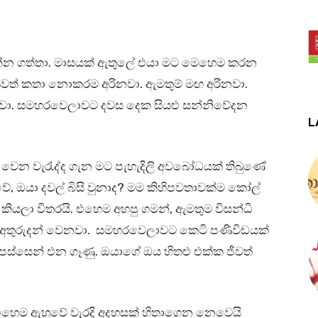
න්න ගත්තා. මාසයක් ඇතුලේ එයා මට මෙහෙම කරන
්වත් කතා නොකරම අරිනවා. ඇමතුම් මඟ අරිනවා.
රිනවා. සමහරවෙලාවට දවස දෙක සියළු සන්නිවේදන
L
ෙන වැරැද්ද ගැන මට පැහැදිලි අවබෝධයක් තිබුණේ
ේ, ඔයා දවල් බිසි වුනාද? මම කිහිපවතාවක්ම කෝල්
කියලා විතරයි. එහෙම අහපු ගමන්, ඇමතුම විසන්ධි
 අතුරුදන් වෙනවා. සමහරවෙලාවට කෙටි පණිවිඩයක්
ගේ පස්සෙන් එන ගෑණු. ඔයාගේ ඔය හිතළු එක්ක ජීවත්
හෙම ඇහුවේ වැරදි අදහසක් හිතාගෙන නෙවෙයි