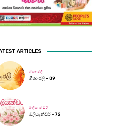
ATEST ARTICLES
ගීතාංජලී
ගීතාංජලී – 09
ඔලියැන්ඩර්
ඔලියැන්ඩර් – 72