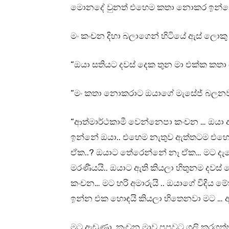
මොනදේ වුනත් එහෙම කතා නොකර ඉන්
මං කංචන දිහා බලාගෙන් හිටියේ ඇස් ලො
“ඔයා සතියට දවස් දෙක තුන මා එක්ක 
“මං කතා නොකරාට ඔයාගේ මැසේජ් බලනව
“ආත්මාර්ථකාමී වෙන්නෙපා කංචන … ඔයා 
ඉන්නේ ඔයා.. එහෙම නැතුව ඇත්තටම එහෙ
ඒක..? ඔයාට තේරෙන්නේ නෑ ඒක… මට දැන
මරණීයයි.. ඔයාට ඇති කියලා හිතුනම දවස්
කංචන… මට හරි අමාරුයි .. ඔයාගේ විදිය ම
ඉන්න එක හොඳයි කියලා හිතෙනවා මට … 
මට ඇඬුණා. කංචන මාව පපුවට ගුලි කරගත