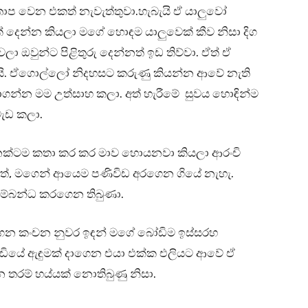
ාප වෙන එකත් නැවැත්තුවා.හැබැයි ඒ යාලුවෝ
දෙන්න කියලා මගේ හොඳම යාලුවෙක් කීව නිසා දිග
ඔවුන්ට පිළිතුරු දෙන්නත් ඉඩ තිව්වා. ඒත් ඒ
ි. ඒගොල්ලෝ නිදහසට කරුණු කියන්න ආවේ නැති
ගන්න මම උත්සාහ කලා. අත් හැරීමේ සුවය හොඳින්ම
 වැඩ කලා.
ෙක්ටම කතා කර කර මාව හොයනවා කියලා ආරංචි
ත්, මගෙන් ආයෙම පණිවිඩ අරගෙන ගියේ නැහැ.
ම්බන්ධ කරගෙන තිබුණා.
ගෙන කංචන නුවර ඉඳන් මගේ බෝඩිම ඉස්සරහ
ිඩියේ ඇඳුමක් දාගෙන එයා එක්ක එලියට ආවේ ඒ
තරම් හය්යක් නොතිබුණු නිසා.