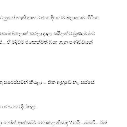
ැටහුනේ නැති ගානට එයා දිහාවම බලාගෙම හිටියා.
කොම බ්ලොක් කරලා දාලා සයිලන්ට් වුණාම මට
ු… ඒ මදිවට එකෙක්වත් ඔයා ගැන පණිවිඩයක්
ු පරෙස්සමින් කියලා … ඒක ඇහුවේ නෑ. පස්සේ
න එක තව දිග්කලා.
එදා ෆෝන් ආන්සවර් නොකල නිසාද ? හරි …සොරි… ඒත්