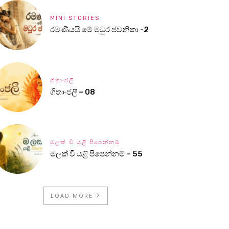
MINI STORIES
රමණීයයි මේ මධුර ජවනිකා -2
ගීතාංජලී
ගීතාංජලී – 08
මලක් වී යළි පිපෙන්නම්
මලක් වී යළි පිපෙන්නම් – 55
LOAD MORE