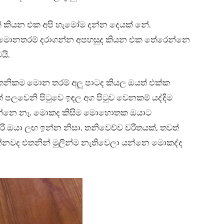
් කියන එක අපි හැමෝම දන්න දෙයක් නේ.
 මොනතරම් දරාගන්න අපහසුද කියන එක තේරෙන්නෙ
යි.
තනිකම මොන තරම් අලු පාටද කියල ඔයත් එක්ක
 පලවෙනි පිටුවෙ ඉඳල අග පිටුව වෙනකම් යද්දිම
වෙන්නෙ නෑ. මොකද කිසිම මොහොතක ඔයාට
හරි ඔයා ලඟ ඉන්න නිසා. තනිවෙච්ච චරිතයක්, තවත්
න්නවද එතනින් මුලින්ම නැතිවෙලා යන්නෙ මොකද්ද