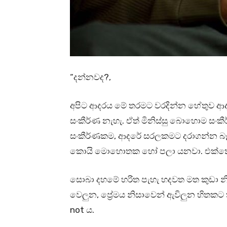
“දන්නවද?,
අපිට ආදරය මේ තරමට වරදින්න හේතුව ආද
සංකීර්ණ නැහැ. ඒත් මිනිස්සු බොහොම සංකී
සංකීර්ණකම, ආදරේ සරලකමට දරාගන්න බෑ. ඉත
කොයි මොහොතක හෝ පලා යනවා. එක්කෝ
සොබා දහමේ හරිත පැහැ හදවත මත කුඩා නි
වෙලුන, ප්‍රේමය නිසාවෙන් ඇවිලුන හිතකට
not ය.