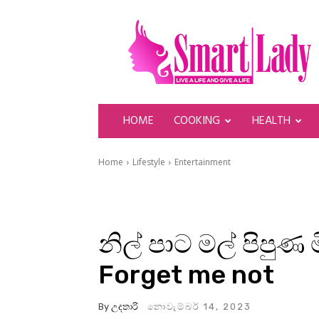
SmartLady
HOME
COOKING
HEALTH
Home
Lifestyle
Entertainment
නිල් පාට මල් පිපුණ
Forget me not
By
උදතාරි
නොවැම්බර් 14, 2023