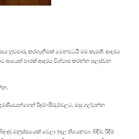
ාසය හුවමාරු කරගැනීමක් වෙනවටයි මම කැමති. ආදරය
තකට ආයෙත් පාරක් ආදරය විශ්වාස කරන්න සලස්වන
න්න.
දරණීයයන්ගෙන් රිදුම්-සීරුම්වලට, ඔසු ගල්වන්න
ණු මනුස්සයෙක් වෙලා ඉඳල තියෙනවා. බිඳීම්, රිදීම්