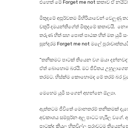
එහෙත් මේ Forget me not කතාව ඒ නයි
මිතුදමේ අපූර්වතම මිහිරියාවෙන් වෙලුණු තර
චතුරි දමයන්තිගේත් මිතුදමේ කතාවයි
තරුණ හිත් සහ පොත් පාඨක හිත් මත යුමී සං
සුන්දරම Forget me not මලේ පුරාවෘත්තයය
“තනිකමට පාටක් තියෙන වග ඔයා දන්නවද? 
ඒත් බොහොම බරයි. මට ජීවිතය උහුලාගෙන 
තරමට. හිස්ක්ම කොහොමද මේ තරම් බර 
මෙහෙම යුමී සංගෙන් අහන්නෙ ඕල්‍යා.
ඇත්තටම ජීවිතේ මොනතරම් තනිකමක් දැන
අවකාශය සම්පූර්න අලු පාටට හැරිල වගේ. 
පාටක්ද කියල හිතුවිල්ල පුරාවටම තියෙන