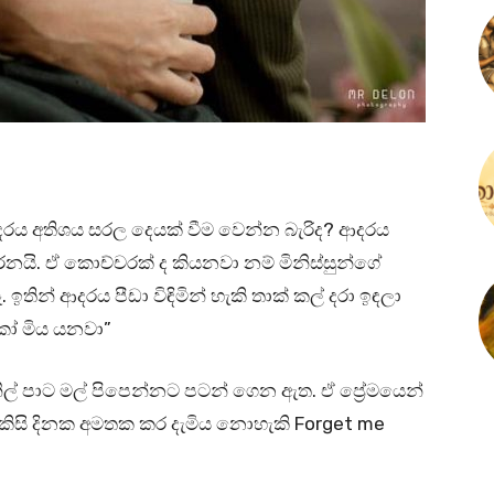
රය අතිශය සරල දෙයක් වීම වෙන්න බැරිද? ආදරය
ර්නයි. ඒ කොච්චරක් ද කියනවා නම් මිනිස්සුන්ගේ
ින් ආදරය පීඩා විඳිමින් හැකි තාක් කල් දරා ඉඳලා
 මිය යනවා”
ල් පාට මල් පිපෙන්නට පටන් ගෙන ඇත. ඒ ප්‍රේමයෙන්
 කිසි දිනක අමතක කර දැමිය නොහැකි Forget me