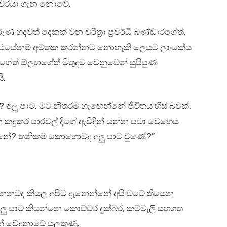
ට්වරයා ගැන නොවේ.
ුණ හදවත් දෙකක් වන චරිත්‍රා ප්‍රවර්ධි බණ්ඩාරගේත්,
. නොඑසේනම් අමතක කරන්නට නොහැකි ලෙසට ලාංකේය
ගේත් ඕල්‍යාගේත් මිතුදම වෙනුවෙන් සුපිපුණ
ි.
අලු පාට. මට නිතරම හැඟෙන්නේ ජීවිතය හිස් බවක්.
කඳුකර පාරවල් දිගේ ඇවිදින් යන්න පවා වෙහෙස
වුනේ? තනිකම කොහොමද අලු පාට වුණේ?”
ෙනවද කියල අපිට දැනෙන්නේ අපි වටේ තියෙන
අලු පාට කියන්නෙ කොච්චර දුක්බර, කම්මැලි සහගත
්නේ වේදනාවේ සලකුණු.