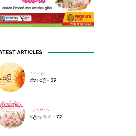
ATEST ARTICLES
ගීතාංජලී
ගීතාංජලී – 09
ඔලියැන්ඩර්
ඔලියැන්ඩර් – 72