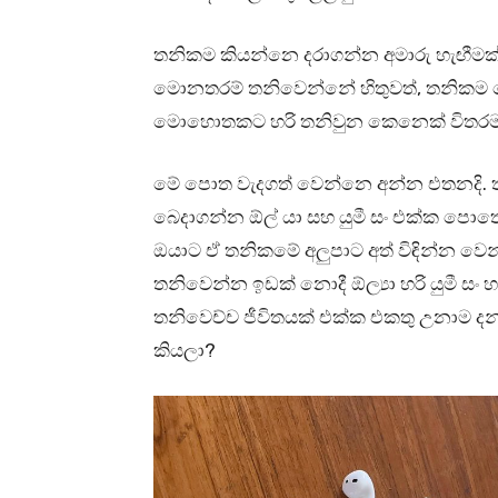
තනිකම කියන්නෙ දරාගන්න අමාරු හැඟීමක
මොනතරම් තනිවෙන්නේ හිතුවත්, තනිකම
මොහොතකට හරි තනිවුන කෙනෙක් විතරම
මේ පොත වැදගත් වෙන්නෙ අන්න එතනදි. 
බෙදාගන්න ඕල් යා සහ යුමී සං එක්ක පොතේ
ඔයාට ඒ තනිකමේ අලුපාට අත් විඳින්න 
තනිවෙන්න ඉඩක් නොදී ඕල්‍යා හරි යුමී සං 
තනිවෙච්ච ජීවිතයක් එක්ක එකතු උනාම ද
කියලා?