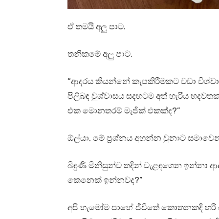
ඒ තමයි අලු පාට.
තනිකමේ අලු පාට.
“ආදරය කියන්නේ කැපකිරීමකට වඩා විශ්ව
පිලිබඳ වුශ්වාසය සදහටම අත් හැරිය හදව
එක මොනතරම් මැජික් එකක්ද?”
ඕල්යා, මේ ප්‍රශ්නය අහන්න වුනාට සමාවෙ
බිඳුණි මිනිසුන්ව තදින් වැළඳගෙන ඉන්නා ආ
කෙනෙක් ඉන්නවද?”
අපි හැමෝම පාහේ ජීවිතේ කොතනකදි හරි බිඳු