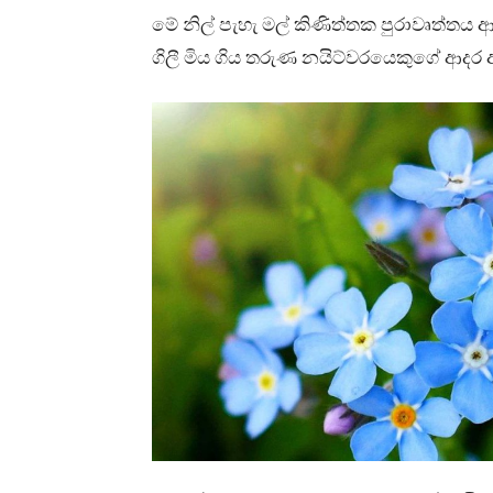
මේ නිල් පැහැ මල් කිණිත්තක පුරාවෘත්තය
ගිලී මිය ගිය තරුණ නයිට්වරයෙකුගේ ආදර 