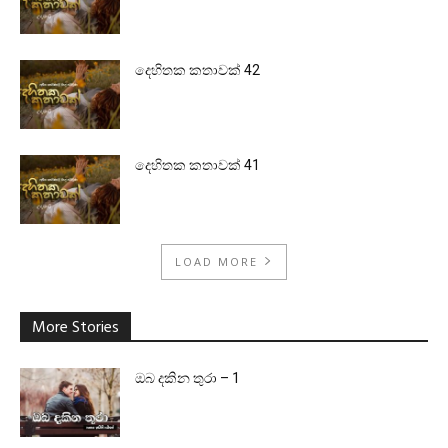
දෙහිතක කතාවක් 42
දෙහිතක කතාවක් 41
LOAD MORE
More Stories
ඔබ දකින තුරා – 1