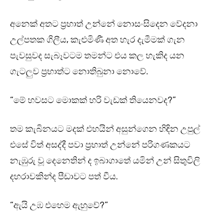
අනෙක් අතට ප්‍රභාත් උන්නේ නොසංසිදෙන වේදනා
උල්පතක ගිලීය, කැළුමිණී අත හැර දැමීමක් ගැන
පැවසුවද සැබෑවටම තමන්ට එය කල හැකිද යන
ගැටලුව ප්‍රභාත්ට නොතිබුනා නොවේ.
“මේ හවසට මොකක් හරි වැඩක් තියෙනවද?”
තම කැබිනයට මදක් එහයින් අසුන්ගෙන හිඳින උපුල්
එසේ විත් අසද්දී පවා ප්‍රභාත් උන්නේ පරිගණකයට
නැඹුරු වූ දෙනෙතින් ද ඉබාගාතේ යමින් උන් සිතුවිලි
දහරාවකින්ද පීඩාවට පත් වීය.
“ඇයි උඹ එහෙම ඇහුවේ?”