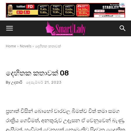
Home
Novels
දෙහිතක කතාවක්
දෙහිතක කතාවක් 08
By
උදතාරි
දෙසැම්බර් 21, 2023
ප්‍රභාත් විසින් බොහෝ වාරවල බීමත්ව විත් තමා සමග
රාත්‍රිය ගෙවීමත්, අනතුරුව උදෑසන ඒ වෙනුවෙන් බැණු,
ඇසීමත්, හැඬීමත් වෙනසක් නොමැතිව සිදුවන දෛනික