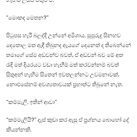
හැඟීම් උඩට මතුව ඒ.
“මොකද මෙතන?”
පිටුපස හැරී බලද්දි උන්නේ අමීශාය. සුපුරුදු සිනහව
දෙතොල මත ඇඳී තිබුනද ඇයගේ දෙනෙත් ද තිබෙන්නේ
තමාගේ සේම අඩවන්ව බවත්, ඒ අඩවන් බව මේ අත
රැඳි මත් දියරයට වඩා හැඟීම් මත් කරවන්නම් බවත්
සිතුඅන් හැඟීම සිතෙන් ඉවතලන්නට උවමනාවක්,
නොඑසේනම් අවශ්‍යතාවයක් ප්‍රභාත්ට තිබුනේ නැත.
“කම්මැලි. ඉතින් ආවා”
“කම්මැලියි?” දෑස් කුඩා කර ඇසූ ඒ ප්‍රශ්නය බොහෝ දේ
කියන්නකි.