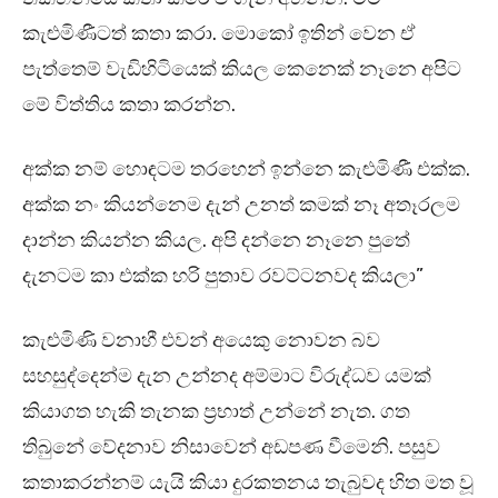
කැළුමිණීටත් කතා කරා. මොකෝ ඉතින් වෙන ඒ
පැත්තෙම් වැඩිහිටියෙක් කියල කෙනෙක් නෑනෙ අපිට
මේ විත්තිය කතා කරන්න.
අක්ක නම් හොඳටම තරහෙන් ඉන්නෙ කැළුමිණී එක්ක.
අක්ක නං කියන්නෙම දැන් උනත් කමක් නෑ අතෑරලම
දාන්න කියන්න කියල. අපි දන්නෙ නෑනෙ පුතේ
දැනටම කා එක්ක හරි පුතාව රවට්ටනවද කියලා”
කැළුමිණි වනාහී එවන් අයෙකු නොවන බව
සහසුද්දෙන්ම දැන උන්නද අම්මාට විරුද්ධව යමක්
කියාගත හැකි තැනක ප්‍රභාත් උන්නේ නැත. ගත
තිබුනේ වේදනාව නිසාවෙන් අඩපණ වීමෙනි. පසුව
කතාකරන්නම් යැයි කියා දුරකතනය තැබුවද හිත මත වූ