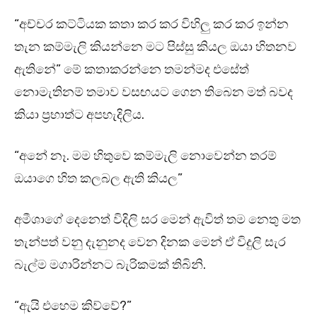
“අච්චර කට්ටියක කතා කර කර විහිලු කර කර ඉන්න
තැන කම්මැලි කියන්නෙ මට පිස්සු කියල ඔයා හිතනව
ඇතිනේ” මේ කතාකරන්නෙ තමන්මද එසේත්
නොමැතිනම් තමාව වසඟයට ගෙන තිබෙන මත් බවද
කියා ප්‍රභාත්ට අපහැදිලිය.
“අනේ නෑ. මම හිතුවෙ කම්මැලි නොවෙන්න තරම්
ඔයාගෙ හිත කලබල ඇති කියල”
අමීශාගේ දෙනෙත් විදිලි සර මෙන් ඇවිත් තම නෙතු මත
තැන්පත් වනු දැනුනද වෙන දිනක මෙන් ඒ විදුලි සැර
බැල්ම මගාරින්නට බැරිකමක් තිබිනි.
“ඇයි එහෙම කිව්වේ?”