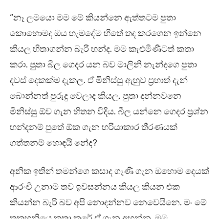
“නෑ ලමයො මම මේ කියන්නෙ ඇත්තටම පුතා
කොහොමද ඔය හැමදේම හිතේ තද කරගෙන ඉන්නෙ
කියල හිතාගන්න බැරි හන්ද. මම කැළුමිණීටත් කතා
කරා. පුතා බීල ගෙදර යන බව මාලිනි නැන්දගෙ පුතා
දවස් දෙකක්ම දැකල. ඒ මිනිස්සු ඇහුව ප්‍රභාත් දැන්
බොන්නත් පුරුදු වෙලාද කියල. පුතා දන්නවනෙ
මිනිස්සු ඕව ගැන හිතන විදිය. බීල යන්නෙ ගෙදර ප්‍රශ්න
හන්දනම් පුතේ ඕක ගැන හරියාකාර තීරණයක්
ගත්තනම් හොඳයි නේද?
අනික ඉතින් තමන්ගෙ කසාද ගෑණි ගැන ඔහොම දෙයක්
ආරංචි උනාම තව ඉවසන්නය කියල කියන එක
කියන්න බැරි බව අපි නොදන්නව නෙවෙයිනෙ. මං මේ
තකහනියෙ කතා කරේ ඒ ගැන අහන්න. මම