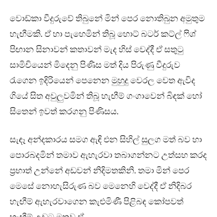
වොඩ්කා වීදුරුවේ තිබුනේ මින් පෙර නොතිබුන අමුතුම
හැඟීමකි. ඒ හා පැහෙමින් තිබූ හොට් බටර් කට්ල් ෆිශ්
පිඟාන සිනාවන් කතාවන් මැද හිස් වෙද්දී ඒ සතුටු
සාමිචියෙන් මිදෙනු පිණිස මත් දිය පිරුණු වීදුරුව
රැගෙන ඉදිරියෙන් පෙනෙන මුහුදු වෙරල වෙත ඇවිද
ගියේ සිත අවුලුවමින් තිබූ හැඟීම් ගංගාවෙන් බිඳක් හෝ
සිතෙන් ඉවත් කරගනු පිණිසය.
සැඳෑ අන්දකාරය සමග ඇඳි එන සිහිල් සුලග මත් බව හා
පොරබදමින් තමාව ඇහැරවා තබාගන්නට උත්සහ කරද
ප්‍රභාත් උන්නේ අඩවන් නිදිමතකිනි. තමා මින් පෙර
මෙසේ නොහැසිරුණ බව මෙනෙහි වෙද්දී ඒ නිදිබර
හැඟීම් ඇහැරවාගෙන කැළුමිණී පිළිබඳ කෝපවත්