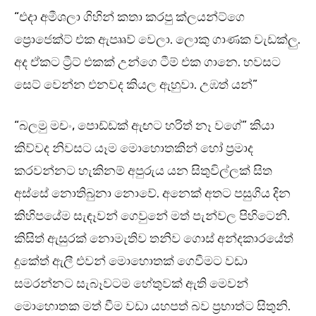
“එදා අමීශලා ගිහින් කතා කරපු ක්ලයන්ට්ගෙ
ප්‍රොජෙක්ට් එක ඇපෲව් වෙලා. ලොකු ගාණක වැඩක්ලු.
අද ඒකට ට්‍රීට් එකක් උන්ගෙ ටීම් එක ගානෙ. හවසට
සෙට් වෙන්න එනවද කියල ඇහුවා. උඹත් යන්”
“බලමු මචං, පොඩ්ඩක් ඇඟට හරිත් නෑ වගේ” කියා
කිව්වද නිවසට යෑම මොහොතකින් හෝ ප්‍රමාද
කරවන්නට හැකිනම් අපුරුය යන සිතුවිල්ලක් සිත
අස්සේ නොතිබුනා නොවේ. අනෙක් අතට පසුගිය දින
කිහිපයේම සැඳෑවන් ගෙවුනේ මත් පැන්වල පිහිටෙනි.
කිසිත් ඇසුරක් නොමැතිව තනිව ගොස් අන්දකාරයේත්
දුකේත් ඇලී එවන් මොහොතක් ගෙවීමට වඩා
සමරන්නට සැබෑවටම හේතුවක් ඇති මෙවන්
මොහොතක මත් වීම වඩා යහපත් බව ප්‍රභාත්ට සිතුනි.