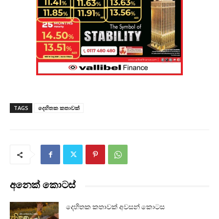
TAGS
දෙහිතක කතාවක්
අනෙක් කොටස්
දෙහිතක කතාවක් අවසන් කොටස