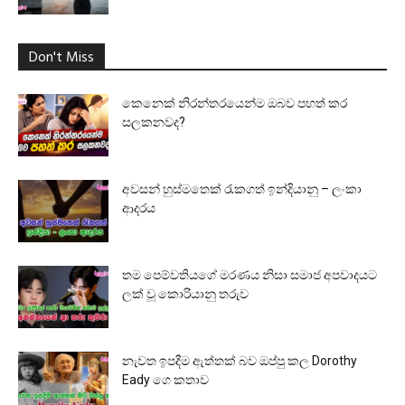
Don't Miss
කෙනෙක් නිරන්තරයෙන්ම ඔබව පහත් කර
සලකනවද?
අවසන් හුස්මතෙක් රැකගත් ඉන්දියානු – ලංකා
ආදරය
තම පෙම්වතියගේ මරණය නිසා සමාජ අපවාදයට
ලක් වූ කොරියානු තරුව
නැවත ඉපදීම ඇත්තක් බව ඔප්පු කල Dorothy
Eady ගෙ කතාව