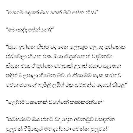
“එහෙම දෙයක් ඔයාගෙන් මට පේන නිසා”
“මොකද්ද පේන්නෙ?”
“ඔයා ඉන්නෙ හිතට වද දෙන ලොකුම ලොකු ප්‍රශ්නෙක
හිරවෙලා කියන එක. ඔයා ඒ ප්‍රශ්නෙන් විඳවනවා
කියන එක. ඒ ප්‍රශ්නෙ මොකක් උනත් ඔයාට සෑහෙන
තදින් බලපාලා තිබෙන බව. ඒ නිසා මම සැක කරනව
මේක ඔයාගේ ෆැමිලි ලයිෆ් එක සම්බන්ධ දෙයක් කියල”
“ලෝයර් කෙනෙක් වගේනේ කතාකරන්නේ”
“සමහරවිට ඔය හිතට වද දෙන අවනඩුව විසඳන්න
පුලුවන් විදියකුත් මම දන්නවා වෙන්න පුලුවන්”