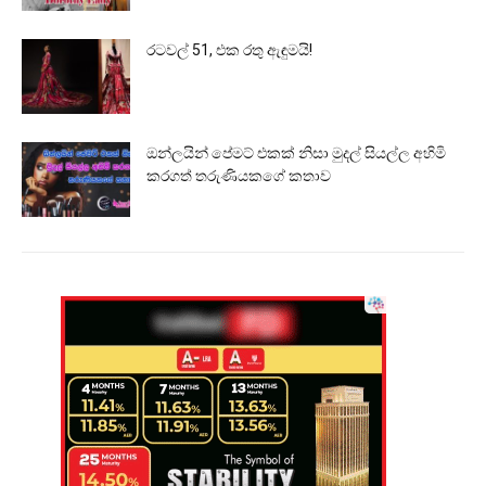
රටවල් 51, එක රතු ඇඳුමයි!
ඔන්ලයින් පේමට් එකක් නිසා මුදල් සියල්ල අහිමි
කරගත් තරුණියකගේ කතාව