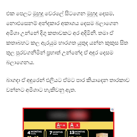
එක පෙලට මුහුදු වෙරලේ සිටගෙන මුහුද දෙසම,
නොඑසෙනම් අන්දකාර අකාශය දෙසම බලාගෙන
අමීශා උන්නේ දිගු කතාවකට අර අදිමිනි. තමා ඒ
කතාබහට කල ඇරයුම භාරගත යුතුද යන්න කුකුස සිත
තුල පුරවගනිමින් ප්‍රභාත් උන්නේද ඒ අඳුර දෙසම
බලාගෙනය.
බාගදා ඒ අඳුරෙන් එලියට ඒමට පාර කියාදෙන තාරකාව
වන්නට අමීශාට හැකිවනු ඇත.