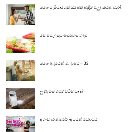
ඔබේ සැමියාගෙත් ඔබෙත් බැඳීම් පලුදු කරන වැරදි.
කෙසෙල් මුව මෙහෙම හදමු
ඔබෙ ආදරෙන් මා දැවේ – 33
ලුණු මේ තරම් වටිනවා ද?
අහංකාර නගරේ -අවසන් කොටස