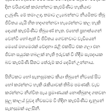
දින චරියාවක් කරගන්නට කැළුමිණීට හැකියාව
ලැබුණි. මේ තමා ලද, තමාට ලැබෙන්නට නියමිතව තිබූ
ජීවිතය යැයි හිත හදාගන්නවා හැරෙන්නට කල හැකි
දෙයක් කැළුමිණීට තිබුණේ නැත. එහෙත් ප්‍රභාත්ගෙන්
වෙන්වී හෝ ඈත් වී ජීවිතය ගෙවනවාට වැඩියෙන්
මෙසේ මහමෙරක් වේදනා රැළි එකපිට එක ගලා එන
ජීවන සයුරක හබලක් නැති ඉරුවක් වී හිඳීම සැපදායක
බව කැළුමිණී සිතට තේරුම් කර දෙමින් උන්නාය.
පිහිටකට හෝ සැනසුමකට කියා තිබුනේ නිවසේ සිට
හෝ කරන්නට හැකි රැකියාවක් තිබීම පමණකි. වැඩ
කරන්නට නිශ්චිත පැය ප්‍රමාණයක් නොතිබුනද ගතවන
සුලු කාලය් වුවද නිවසටම වී හිඳින කැළුමිණීට දැනුනේ
සැනසුමක් ලෙසිනි.