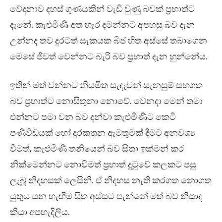
වේදනාව දහස් ගුණයකින් වැඩි වුණු බවක් ප්‍රභාත්ට
දැනේ. කැළුමිණී අත හැර දමන්නට අපහසු බව දැන
උන්නද තව දුරටත් සැකයක බිජ හිත අස්සේ තබාගෙන
මෙසේ ජීවත් වෙන්නට බැරි බව ප්‍රභාත් දැන හුන්නේය.
ඉතින් මත් වන්නට නියමිත සැඳෑවන් සැනසුම් සහගත
බව ප්‍රභාත්ට නොසිතුනා නොවේ. වෙනදා මෙන් තමා
එන්නට පමා වන බව දන්වා කැළුමිණිට කෙටි
පණිවිඩයක් හෝ දුරකතන ඇමතුමක් දීමට අනවශ්‍ය
වීමත්, කැළුමිණී තනියෙන් බව සිතා ඉක්මන් කර
නික්මෙන්නට නොවීමත් ප්‍රභාත් දුටුවේ කලකට පසු
ලැබූ නිදහසක් ලෙසිනි. ඒ නිදහස නැති කරගත නොගත
යුතුය යන හැඟීම සිත අස්සට පැන්නේ මත් බව නිසාද
කියා අපහැදිලිය.