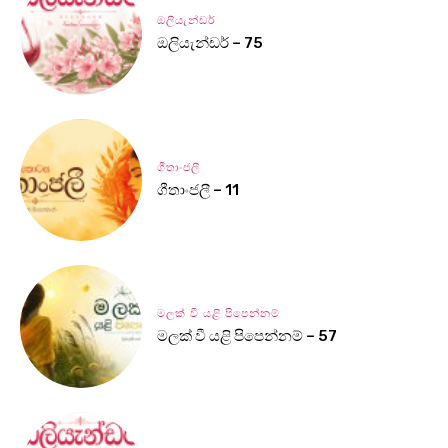
ඔලියැන්ඩර්
ඔලියැන්ඩර් – 75
ගීතාංජලී
ගීතාංජලී – 11
මලක් වී යළි පිපෙන්නම්
මලක් වී යළි පිපෙන්නම් – 57