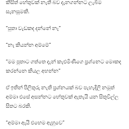
කිසිත් හේතුවක් නැති බව දැනගන්නට ලැබීම
සැනසුමකි.
“පුතා වැඩකද දන්නේ නෑ”
“නෑ කියන්න අම්මේ”
“මම පුතාට ගත්තෙ දැන් කැළුමිණීගෙ ප්‍රශ්නෙට මොකද
කරන්නෙ කියල අහන්න”
ඒ ඉතින් පිලිතුරු නැති ප්‍රශ්නයක් බව පැහැදිලි නමුත්
අම්මා එසේ අසන්නට හේතුවක් ඇතැයි යන සිතුවිල්ල
සිතට බරකි.
“අම්මා ඇයි එහෙම ඇහුවෙ”