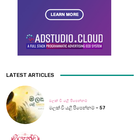
LATEST ARTICLES
මලක් වී යළි පිපෙන්නම්
මලක් වී යළි පිපෙන්නම් – 57