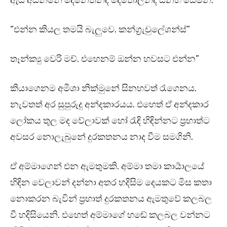
ඇය අසන්නේ දෙනෙතින්ද දෙතොලින්ද සිනහ සෙමිනි.
“එන්න කියල තමයි බැලුවෙ. කන්ග්‍රැචුලේශන්ස්”
තෑන්ක්‍යු වෙරි මච්. එහෙනම් ඔන්න හවසට එන්න”
කියාගෙනම අමීශා නික්මුනේ සිනහවත් රැගෙනය.
නැවතත් අර සුපුරුදු අන්දකාරයය. එහෙත් ඒ අන්දකාර
ලෝකය තුල මද වේලාවක් හෝ රැඳි හිඳින්නට ප්‍රභාත්ට
අවසර නොලැබුනේ දුරකතනය නාද වීම සමගිනි.
ඒ අම්මාගෙන් එන ඇමතුමකි. අම්මා තමා කාර්‍යාලයේ
හිඳින වෙලාවන් දන්නා අතර හදිසිම දෙයකට මිස කතා
නොකරන බැවින් ප්‍රභාත් දුරකතනය ඇමතුවේ කලබල
වී හදිසියෙනි. එහෙත් අම්මාගේ හඬේ කලබල වන්නට