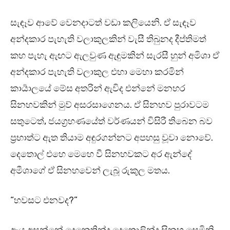
සැඳෑව ආවේ වෙනදාටත් වඩා කලියෙනි. ඒ සැඳෑව
අන්දකාර පැහැති වලාකුලකින් වැසී තිබුනද දීප්තිමත්
කහ පැහැ ඇඟට ඇලවුණ ඇඳුමකින් සැරසී හුන් අමිශා ඒ
අන්දකාර පැහැති වලාකුල එහා මෙහා කරමින්
කාර්‍යාලයේ මේස අතරින් ඇවිද එන්නේ මනහර
සිනහවකින් මුව් අසරසාගෙනය. ඒ සිනහව පුරාවටම
සතුටෙත්, ජයග්‍රහණයේත් වර්ණයන් විසිරී තිබෙන බව
ප්‍රභාත්ට ඇත තියාම අඳුරගන්නට අපහසු වූවා නොවේ.
දෙතොල් එහෙ මෙහෙ වී සිනහවකට අර ඇන්දේ
අමීශාගේ ඒ සිනහවෙන් ලැබූ රුකුල මතය.
“හවසට එනවද?”