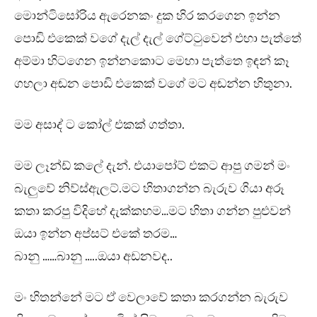
මොන්ටිසෝරිය ඇරෙනකං දුක හිර කරගෙන ඉන්න
පොඩි එකෙක් වගේ දැල් දැල් ගේට්ටුවෙන් එහා පැත්තේ
අම්මා හිටගෙන ඉන්නකොට මෙහා පැත්තෙ ඉඳන් කෑ
ගහලා අඬන පොඩි එකෙක් වගේ මට අඬන්න හිතුනා.
මම අසාද් ට කෝල් එකක් ගත්තා.
මම ලෑන්ඩ් කලේ දැන්. එයාපෝට් එකට ආපු ගමන් මං
බැලුවේ නිව්ස්ඇලට්.මට හිතාගන්න බැරුව ගියා අරූ
කතා කරපු විදිහේ දැක්කහම…මට හිතා ගන්න පුළුවන්
ඔයා ඉන්න අප්සට් එකේ තරම…
බානු ……බානු …..ඔයා අඩනවද..
මං හිතන්නේ මට ඒ වෙලාවේ කතා කරගන්න බැරුව