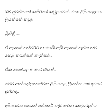
ඔබ පුවත්පතේ කතිරයේ කවුලුවෙන් එහා ලිපි සංග්‍රහය
ලියන්නේ කවුද..
ශ්‍රීනිශ්‍රී ….
ඒ ඇයගේ අන්වර්ථ නාමයයි.ඇයි ඇයගේ ඇත්ත නම
හෙළි කරන්නේ නැත්තේ…
ඒක පෞද්ගලික කාරණයක්..
මෙම ආන්දෝලනාත්මක ලිපි පෙළ ලියන්න ඔබ අවසර
දුන්නද..
අපි සාමාන්‍යයෙන් පත්තරේ වැඩ කරන කතුවරුන්ට