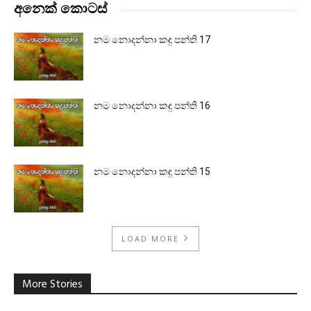
අනෙක් කොටස්
නම නොදන්නා කඳු පන්ති 17
නම නොදන්නා කඳු පන්ති 16
නම නොදන්නා කඳු පන්ති 15
LOAD MORE
More Stories