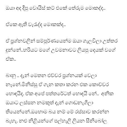
ඔයා අද දීපු වොයිස් කට් එකේ තේරුම මොකද්ද..
ඒකෙ ඇති වැරැද්ද මොකක්ද..
ඒ ප්‍රශ්නවලින් සම්පූර්ණයෙන්ම ඔයා ගැලවිලා උත්තර
දුන්නේ..හරියට මගේ උවමනාවට ලියපු දෙයක් වගේ
ඒක..
බානු .. දැන් මෙතන එච්චර ප්‍රශ්නයක් වෙලා
නෑනේ.මිනිස්සු ඒ ගැන කතා කරන එක කොච්චර
හොඳයිද. ඒක අපේ පත්තරේටත් හොඳයි නේ.. අනික
ඔයාට ලස්සන නමකුත් දැන් ගොඩනැගිලා
තියෙන්නේ.ඔහොම බය නම් මේ රස්සාව කරන්න
බැහැ. නළු නිළියන්ගේ පල්හෑලි ලියන සීනිබෝල