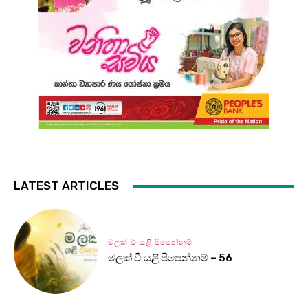
LATEST ARTICLES
මලක් වී යළි පිපෙන්නම්
මලක් වී යළි පිපෙන්නම් – 56