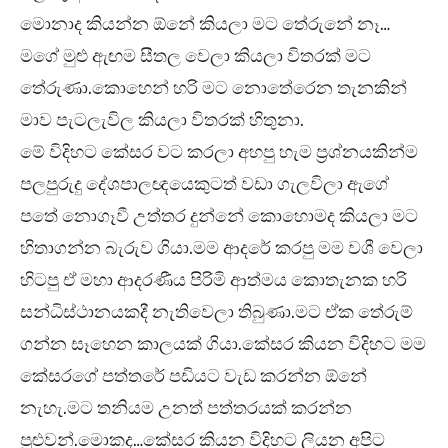
මොනාද කියන්න ඕනේ කියලා මට තේරුනේ නෑ…
මගේ මුළු ඇඟම සීතල වෙලා කියලා විතරක් මට
තේරුණා.කොහෙන් හරි මට නොතේරෙන තැනකින්
මාව පැටලැවිල කියලා විතරක් හිතුනා.
මේ විදිහට කේසර වට කරලා අහපු හැම ප්‍රශ්නයකින්ම
පලපුරුදු දේශපාලඥයෙකුටත් වඩා ගැලවිලා ඇගේ
පතේ නොගෑවී උත්තර දුන්නේ කොහොමද කියලා මට
හිතාගන්න බැරුව ගියා.මම ආදරේ කරපු මම වශී වෙලා
හිටපු ඒ මහා ආදරණීය පිරිමි ආත්මය කොතැනක හරි
සන්ධිස්ථානයකදී නැතිවෙලා තිබුණා.මට ඒක තේරුම්
ගන්න සෑහෙන කාලයක් ගියා.කේසර කියන විදිහට මම
කේසරගේ පත්තරේ පඩියට වැඩ කරන්න ඕනේ
නැහැ.මට තනියම උනත් පත්තරයක් කරන්න
පුළුවන්.මොකද…කේසර කියන විදිහට ලියන අපිට