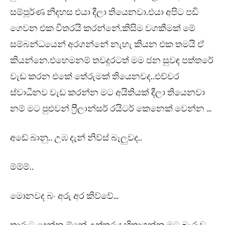
සම්පූර්ණ නිදහස එයා දීලා තියෙනවා.එයා අපිට පඩි
ගෙවන එක විතරයි කරන්නේ.කිසිම වගකීමක් මේ
සම්බන්ධයෙන් අරගන්නේ නැහැ කියන එක තමයි ඒ
කියන්නෙ.එහෙමනම් තවදුරටත් මම ජන සුවඳ පත්තරේ
වැඩ කරන එකේ තේරුමක් තියෙනවද..එච්චර
ස්වාධීනව වැඩ කරන්න මට අයිතියක් දීලා තියෙනවා
නම් මට පුළුවන් ෆ්‍රීලාන්සර් රයිටර් කෙනෙක් වෙන්න …
අඩේ බානු.. උඹ දැන් නිව්ස් බැලුවද..
ම්ම්ම්..
මොනවද බං අරු අර කිව්වේ…