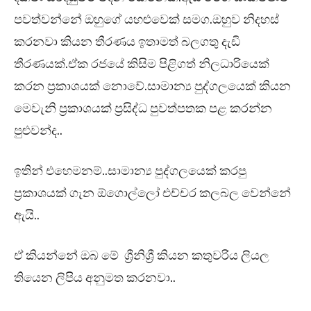
පවත්වන්නේ ඔහුගේ යහළුවෙක් සමග.ඔහුව නිදහස්
කරනවා කියන තීරණය ඉතාමත් බලගතු දැඩි
තීරණයක්.ඒක රජයේ කිසිම පිළිගත් නිලධාරියෙක්
කරන ප්‍රකාශයක් නොවේ.සාමාන්‍ය පුද්ගලයෙක් කියන
මෙවැනි ප්‍රකාශයක් ප්‍රසිද්ධ පුවත්පතක පළ කරන්න
පුළුවන්ද..
ඉතින් එහෙමනම්..සාමාන්‍ය පුද්ගලයෙක් කරපු
ප්‍රකාශයක් ගැන ඕගොල්ලෝ එච්චර කලබල වෙන්නේ
ඇයි..
ඒ කියන්නේ ඔබ මේ ශ්‍රීනිශ්‍රී කියන කතුවරිය ලියල
තියෙන ලිපිය අනුමත කරනවා..