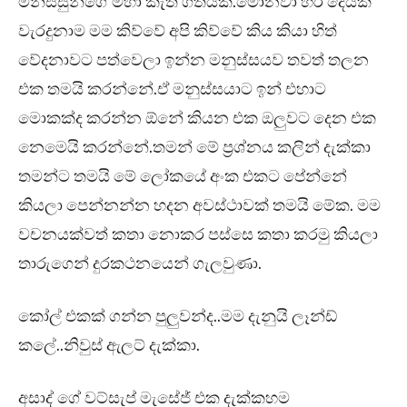
මිනිස්සුන්ගේ මහා කැත ගතියක්.මොනවා හරි දෙයක්
වැරදුනාම මම කිව්වේ අපි කිව්වේ කිය කියා හිත්
වේදනාවට පත්වෙලා ඉන්න මනුස්සයව තවත් තලන
එක තමයි කරන්නේ.ඒ මනුස්සයාට ඉන් එහාට
මොකක්ද කරන්න ඕනේ කියන එක ඔලුවට දෙන එක
නෙමෙයි කරන්නේ.තමන් මේ ප්‍රශ්නය කලින් දැක්කා
තමන්ට තමයි මේ ලෝකයේ අංක එකට පේන්නේ
කියලා පෙන්නන්න හදන අවස්ථාවක් තමයි මේක. මම
වචනයක්වත් කතා නොකර පස්සෙ කතා කරමු කියලා
තාරුගෙන් දුරකථනයෙන් ගැලවුණා.
කෝල් එකක් ගන්න පුලුවන්ද..මම දැනුයි ලෑන්ඩ්
කලේ..නිවුස් ඇලට් දැක්කා.
අසාද් ගේ වට්සැප් මැසේජ් එක දැක්කහම