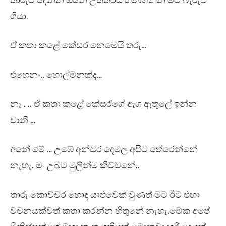
තාරුට දෙන්න ඕනේ උත්තරය හිතාගන්න මට බැරුව
ගියා.
ඒ කතා කළේ කේසර නෙමෙයි තරු…
එහෙනං.. හොල්මනක්ද…
නෑ . .. ඒ කතා කළේ කේසරගේ ඇග ඇතුලේ ඉන්න
වානි …
අනේ මේ … උඹේ අන්ඩර දෙමල අපිට තේරෙන්නේ
නැහැ. මං උබට මුලින්ම කිව්වනේ..
තාරු කොච්චර හොඳ යාළුවෙක් වුණත් මට ඊට එහා
වචනයක්වත් කතා කරන්න හිතුනේ නැහැ.මේක අපේ