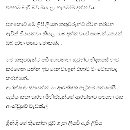
එහෙම බැරි බව ඔයාලා හැමෝම දන්නවා.
එතකොට මේ ලිපි ලියන කතුවරුන්ට ජීවිත තර්ජන
ඇවිත් තියෙනවා කියලා ඔබ දන්නවා.ඒ සම්බන්ධයෙන්
ඔබ දරන මතය මොකක්ද..
මම කතුවරුන්ට පඩි ගෙවනවා.ඔවුන්ට නිදහසේ වැඩ
කරගෙන යන්න ඉඩ දෙනවා.ඉන් එහාට මං මොනවද
කරන්නේ..
ආරක්ෂාව සපයන්න මං ආරක්ෂක ලේකම් නෙමෙයි .
ඇත්ත කතා කරන මිනිස්සුන්ගේ ආරක්ෂාව සපයන එක
ආණ්ඩුවේ වැඩක්.ල්
ශ්‍රීනිශ්‍රී ගේ ත්‍රිකෝන ජූඩ් ගැන ලියවී ඇති ලිපිය