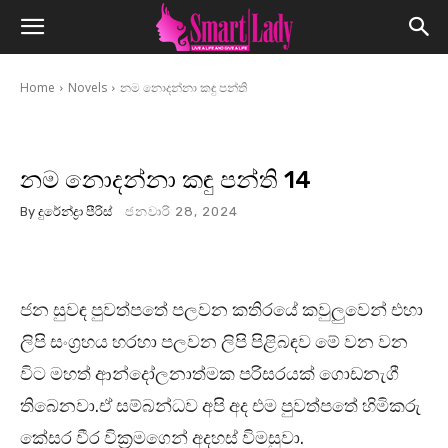
Home
Novels
නම නොදන්නා කඳු පන්ති
නම නොදන්නා කඳු පන්ති 14
By
දුරේන්ද්‍රා පීරිස්
ජනවාරි 28, 2024
ජන සුවඳ පුවත්පතේ පලවන කතිරයේ කවුලුවෙන් එහා
ලිපි සංග්‍රහය හරහා පලවන ලිපි පිළිබඳව මේ වන වන
විට මහත් ආන්දෝලනාත්මක පරිසරයක් ගොඩනැගී
තිබෙනවා.ඒ සම්බන්ධව අපි අද එම පුවත්පතේ හිමිකරු
කේසර වීර වික්‍රමගෙන් අදහස් විමසුවා.