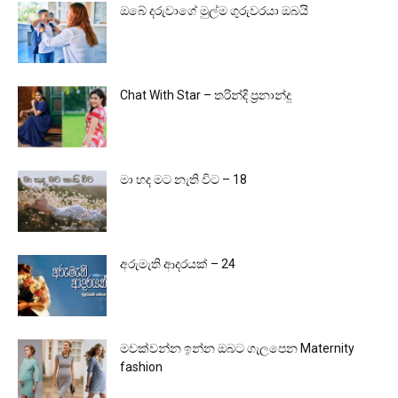
ඔබේ දරුවාගේ මුල්ම ගුරුවරයා ඔබයි
Chat With Star – තරින්දි ප්‍රනාන්දු
මා හද මට නැති විට – 18
අරුමැති ආදරයක් – 24
මවක්වන්න ඉන්න ඔබට ගැලපෙන Maternity
fashion