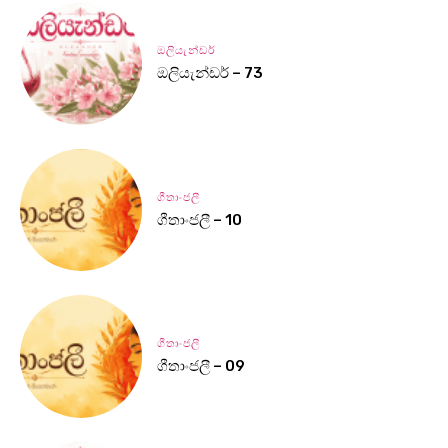
ඔලියැන්ඩර්
ඔලියැන්ඩර් – 73
ගීතාංජලී
ගීතාංජලී – 10
ගීතාංජලී
ගීතාංජලී – 09