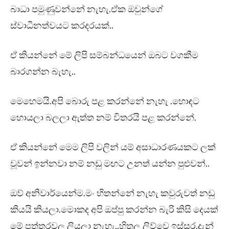
බාධා පමුණුවන්නේ නැහැ.ඒක ඔවුන්ගේ
ස්වාධීනත්වයට කරදරයක්..
ඒ කියන්නේ මේ ලිපි සම්බන්ධයෙන් ඔබට වගකීම
බාරගන්න බැහැ..
මෙහෙමයි.අපි බොරු පළ කරන්නේ නැහැ .හොඳට
හොයලා බලලා ඇත්ත නම් විතරයි පළ කරන්නේ.
ඒ කියන්නේ මෙම ලිපි වලින් යම් අසාධාරණයකට ලක්
වූවන් ඉන්නවා නම් නඩු මඟට උනත් යන්න පුළුවන්..
ඔව් අනිවාර්යෙන්ම.මං හිතන්නේ නැහැ කවුරුවත් නඩු
කියයි කියලා.මොකද අපි ඔප්පු කරන්න බැරි කිසි දෙයක්
මේ පත්තරවල ලියලා නැහැ..හිතලු ලිව්වෙ ඉස්සර.දැන්