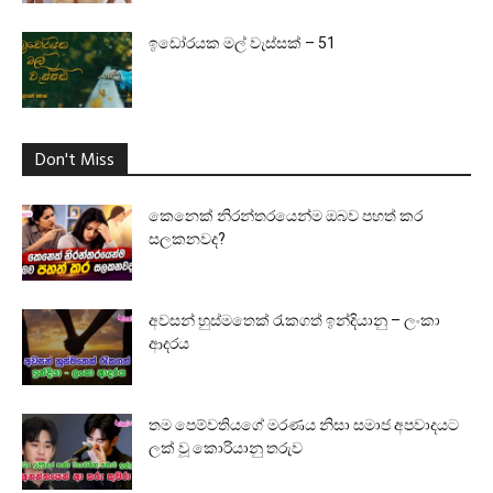
ඉඩෝරයක මල් වැස්සක් – 51
Don't Miss
කෙනෙක් නිරන්තරයෙන්ම ඔබව පහත් කර
සලකනවද?
අවසන් හුස්මතෙක් රැකගත් ඉන්දියානු – ලංකා
ආදරය
තම පෙම්වතියගේ මරණය නිසා සමාජ අපවාදයට
ලක් වූ කොරියානු තරුව