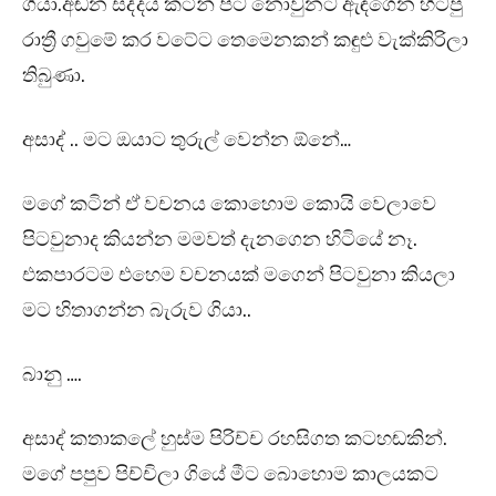
ගියා.අඬන සද්දය කටින් පිට නොවුනට ඇඳගෙන හිටපු
රාත්‍රී ගවුමේ කර වටේට තෙමෙනකන් කඳුළු වැක්කිරිලා
තිබුණා.
අසාද් .. මට ඔයාට තුරුල් වෙන්න ඕනේ…
මගේ කටින් ඒ වචනය කොහොම කොයි වෙලාවෙ
පිටවුනාද කියන්න මමවත් දැනගෙන හිටියේ නෑ.
එකපාරටම එහෙම වචනයක් මගෙන් පිටවුනා කියලා
මට හිතාගන්න බැරුව ගියා..
බානු ….
අසාද් කතාකලේ හුස්ම පිරිච්ච රහසිගත කටහඬකින්.
මගේ පපුව පිච්චිලා ගියේ මීට බොහොම කාලයකට