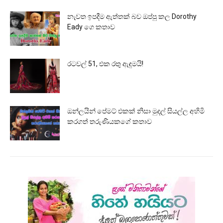
නැවත ඉපදීම ඇත්තක් බව ඔප්පු කල Dorothy
Eady ගෙ කතාව
රටවල් 51, එක රතු ඇඳුමයි!
ඔන්ලයින් පේමට් එකක් නිසා මුදල් සියල්ල අහිමි
කරගත් තරුණියකගේ කතාව