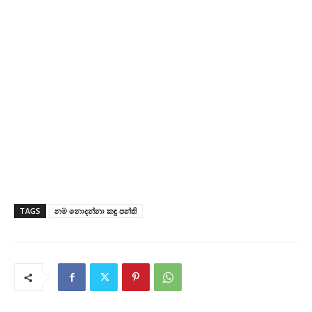
TAGS
නම නොදන්නා කඳු පන්ති