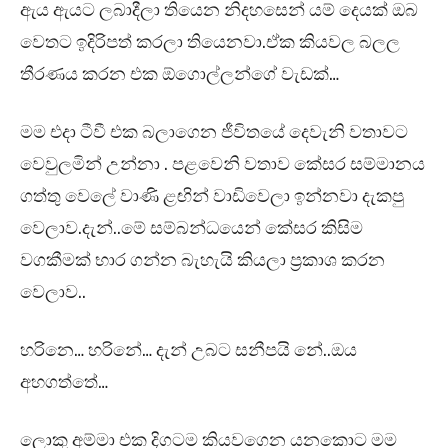
ඇය ඇයට ලබාදීලා තියෙන නිදහසෙන් යම් දෙයක් ඔබ
වෙතට ඉදිරිපත් කරලා තියෙනවා.ඒක කියවල බලල
තීරණය කරන එක ඕගොල්ලන්ගේ වැඩක්…
මම එදා ටීවී එක බලාගෙන ජීවිතයේ දෙවැනි වතාවට
වෙවුලමින් උන්නා . පළවෙනි වතාව කේසර සම්මානය
ගත්තු වෙලේ වාණි ළඟින් වාඩිවෙලා ඉන්නවා දැකපු
වෙලාව.දැන්..මේ සම්බන්ධයෙන් කේසර කිසිම
වගකීමක් භාර ගන්න බැහැයි කියලා ප්‍රකාශ කරන
වෙලාව..
හරිනෙ… හරිනේ… දැන් උබට සනීපයි නේ..ඔය
අහගත්තේ…
ලොකු අම්මා එක දිගටම කියවගෙන යනකොට මම