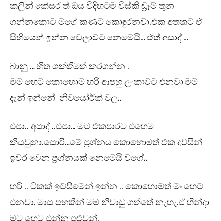
කලින් කේසර ත් ඔය විදිහටම විස්කි ඩ්‍රෑම් තුන
ගන්නකොට මගේ කණට කොඳුරනවා.එක අතකට ඒ
සිහියෙන් ඉන්න වෙලාවට නෙමෙයි… ඒත් අසාද් …
බානු … හිත ශක්තිමත් කරගන්න .
මම හෙට කොහොම හරි ආපහු ලංකාවට එනවා.මම
දැන් ඉන්නේ නිවයෝර්ක් වල..
එපා.. අසාද් ..එපා… මට එකපාරට එහෙම
කියවුනා.සොරි…මේ ප්‍රශ්නය කොහොමත් එක දවසින්
ඉවර වෙන ප්‍රශ්නයක් නෙමෙයි වගේ..
හරි .. ටිකක් ඉවසීමෙන් ඉන්න .. කොහොමත් මං හෙට
එනවා. මාස පහකින් මම නිවාඩු ගත්තේ නැහැ.ඒ හින්දා
මට හෙට එන්න පුළුවන්.