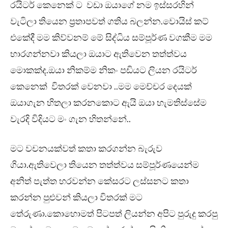
රයිටර් කෙනෙක් ට වඩා ඔයාගේ නම ඉස්සරහින්
වැටිලා තියෙන ප්‍රතාපවත් ගතිය බලන්න.වොයිස් කට්
එකේදී මම කිව්වනම් මේ සිද්ධිය සම්පූර්ණ වගකීම මම
භාරගන්නවා කියලා ඔයාට ඇතිවෙන තත්ත්වය
මොකක්ද.ඔයා නිකම්ම නිකං පඩියට ලියන රයිටර්
කෙනෙක් විතරක් වෙනවා ..මම මෙච්චර දෙයක්
ඔයාගැන හිතලා කරනකොට ඇයි ඔයා හැමතිස්සේම
වැරදි විදියට මං ගැන හිතන්නේ..
මට වචනයක්වත් කතා කරගන්න බැරුව
ගියා.ඇතිවෙලා තියෙන තත්ත්වය සම්පූර්ණයෙන්ම
අනිත් පැත්ත හරවන්න කේසරට ලස්සනට කතා
කරන්න පුළුවන් කියලා විතරක් මට
තේරුණා.කොහොමත් පිටපත් ලියන්න අපිට පුරුදු කරපු