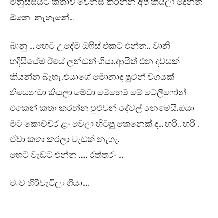
මනුස්සයට කතාව වෙනස් කරන්න අපි කියලා දෙන්න
ඕනෙ නැහැනේ…
බානු … හෙට උදේම ඔෆිස් එකට එන්න.. වානි
හදිසියේම ඊයේ ලන්ඩන් ගියා.ආයිත් එන දවසක්
කියන්න බැහැ.එයාගේ මොනාද ෂූටින් වගයක්
තියෙනවා කියලා.මේවා මෙහෙම මේ ටෙලිෆෝන්
එකෙන් කතා කරන්න පුළුවන් දේවල් නෙමෙයි.ඔයා
මට කොච්චර ළං වෙලා හිටපු කෙනෙක් ද… හරි.. හරි ..
ඒවා කතා කරලා වැඩක් නැහැ.
හෙට වැඩට එන්න ….. රත්තරං …
මාව හිරිවැටිලා ගියා….