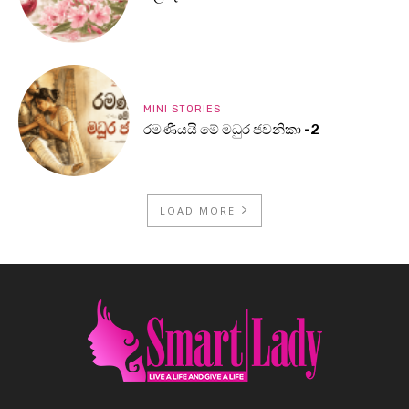
MINI STORIES
රමණීයයි මේ මධුර ජවනිකා -2
LOAD MORE