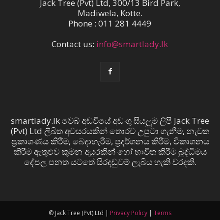
Jack Tree (Pvt) Ltd, 300/13 Bird Park,
Madiwela, Kotte.
Phone : 011 281 4449
Contact us:
info@smartlady.lk
smartlady.lk වෙබ් අඩවියේ අඩංගු සියලුම ලිපි Jack Tree
(Pvt) Ltd ලිඛිත අවසරයකින් තොරව උපුටා ගැනීම, නැවත
ප්‍රකාශණය කිරීම, බෙදාහැරීම, ප්‍රදර්ශනය කිරීම, විකාශනය
කිරීම ඇතුළුව කුමන අයුරකින් හෝ භාවිත කිරීම බුද්ධිමය
දේපල පනත යටතේ සිරදඬුවම් ලැබිය හැකි වරදකි.
© Jack Tree (Pvt) Ltd |
Privacy Policy
|
Terms