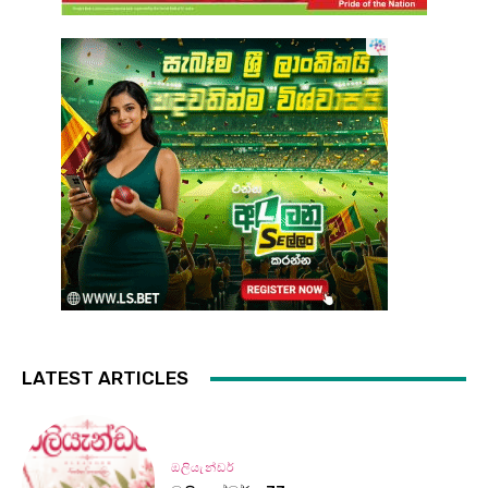
LATEST ARTICLES
ඔලියැන්ඩර්