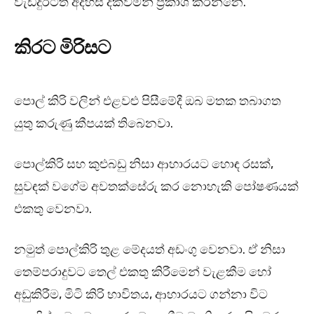
වැඩිදුරටත් අදහස් දක්වමින් ප්‍රකාශ කරන්නෙ.
කිරට මිරිසට
පොල් කිරි වලින් එළවළු පිසීමේදී ඔබ මතක තබාගත
යුතු කරුණු කීපයක් තිබෙනවා.
පොල්කිරි සහ කුළුබඩු නිසා ආහාරයට හොඳ රසක්,
සුවඳක් වගේම අවතක්සේරු කර නොහැකි පෝෂණයක්
එකතු වෙනවා.
නමුත් පොල්කිරි තුළ මේදයත් අඩංගු වෙනවා. ඒ නිසා
තෙම්පරාදුවට තෙල් එකතු කිරීමෙන් වැළකීම හෝ
අඩුකිරීම, මිටි කිරි භාවිතය, ආහාරයට ගන්නා විට