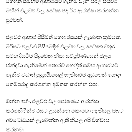
හොඳිත් සමඟම ආහාරයට ගැනීම වැනි සරල පියවර
මඟින් එළවළු වල පෝෂ්‍ය පදාර්ථ ආරක්ෂා කරගන්න
පුළුවන්.
එළවළු ආහාර පිසීමත් හොඳ රසයක් ලැබෙන ක්‍රමයක්.
මිරිසට එළවළු පිසීමේදීත් එළවළු වල පෝෂක වතුර
සමඟ දියවීම සිදුවෙන නිසා සම්පූර්ණයෙන් ජලය
හින්ඳවා ගැනීමෙන් තොරව හොඳිත් සමඟ ආහාරයට
ගැනීම වඩාත් සුදුසුයි.තෙල් හැකිතරම් අඩුවෙන් යොදා
තෙම්පරාදු කරගන්න අමතක කරන්න එපා.
ඔන්න ඉතිං, එළවළු වල පෝෂණය ආරක්ෂා
කරගනිමින්ම රසට උයන්නෙ කොහොමද කියල ඔබට
අවබෝධයක් ලැබෙන්න ඇති කියල අපි විශ්වාස
කරනවා.