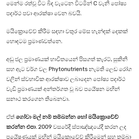
මෙන්ම රත්වූ විට බිඳ වැටෙන විටමින් C වැනි පෝෂ්‍ය
පදාර්ථ පවා ආරක්ෂා වෙන බවයි.
මයික්‍රොවේව් කිරීම සඳහා වතුර මේස හැන්ඳක් දෙකක්
හොඳටම ප්‍රමාණවත්නෙ.
අඩු ජල ප්‍රමාණයක් භාවිතයෙන් පිසගත් කැරට්, සුකිනි
සහ ඇට වර්ග වල Phytonutrients නැමති ලෙඩ රෝග
වලින් ස්වභාවික ආරක්ෂාව ලබාදෙන පෝෂ්‍ය පදාර්ථ
වැඩි ප්‍රමාණයක් අන්තර්ගත වූ බව පර්‍යේෂන මඟින්
සනාථ කරගෙන තිබෙනවා.
ඒත්
ගෝවා මල් නම් තම්බන්න හෝ මයික්‍රොවේව්
කරන්න එපා
. 2009 වසරේදී ස්පාඤ්ඤයේදී කරන ලද
පර්‍යේෂණයක් මඟින් මයික්‍රොවේව් කිරීමෙන් සහ තම්බා