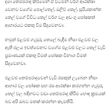
දමා තෙම්පරාදු කිරීමෙන් ඒ විටමින් වර්ග ආරක්ෂා
වෙනව වගේම පොල්තෙල්, ඔලිව් තෙල්, සූරියකාන්ත
තෙල් වගේ විවිධ තෙල් වර්ග වල අඩංගු පෝෂකත්
ආහාරයට එකතු වීම සිදුවෙනවා.
නමුත් එළවළු ගැඹුරු තෙලේ බැඳීම නිසා එළවළු වල
ඇති ජලය ඉවත්වෙනව වගේම එළවළු වලට තෙල් වැඩි
ප්‍රමාණයක් එකතු වීමත් පෝෂක විනාශ වීමත්
සිදුවෙනවා.
එළවළු තෙම්පරාදුවෙන් වැඩි රසකුත් ලැබෙන නිසා
ආහාර වල පෝෂක සහ රස ආරක්ෂා කරගන්න ගැඹුරු
තෙල් වල බඳිනවට වඩා තෙම්පරාදු කිරීම හොඳ ක්‍රමයක්
බව අපි ඔබට මතක් කරන්න කැමතියි.