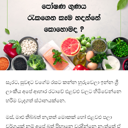
සැරට, සුවඳට වගේම රසට කන්න හුරුවෙලා ඉන්න ශ්‍රී
ලාංකීය අපේ ආහාර රටාවේ එළවළු වලට හිමිවෙන්නෙ
හරිම වැදගත් ස්ථානයක්නෙ.
මස්, මාළු තිබ්බත් නැතත් මොකක් හෝ එළවළු පලා
වර්ගයක් නම් අපේ බත් පිඟානෙ වරදින්නෙ නැත්තේ ඒ