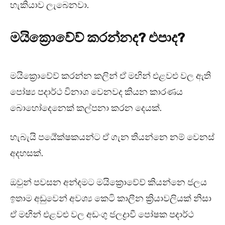
හැකියාව ලැබෙනවා.
මයික්‍රොවේව් කරන්නද? එපාද?
මයික්‍රොවේව් කරන්න කලින් ඒ මඟින් එළවළු වල ඇති
පෝෂ්‍ය පදාර්ථ විනාශ වෙනවද කියන කාරණය
බොහෝදෙනෙක් කල්පනා කරන දෙයක්.
හැබැයි පර්‍යේක්ෂකයන්ට ඒ ගැන තියන්නෙ නම් වෙනස්
අදහසක්.
ඔවුන් පවසන අන්දමට මයික්‍රොවේව් කියන්නෙ ජලය
ඉතාම අඩුවෙන් අවශ්‍ය කෙටි කාලීන ක්‍රියාවලියක් නිසා
ඒ මඟින් එළවළු වල අඩංගු ජලද්‍රාවී පෝෂක පදාර්ථ