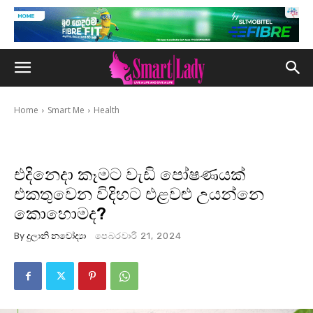
Home
Smart Me
Health
එදිනෙදා කෑමට වැඩි පෝෂණයක්
එකතුවෙන විදිහට එළවළු උයන්නෙ
කොහොමද?
By
දුලානි නවෝද්‍යා
පෙබරවාරි 21, 2024