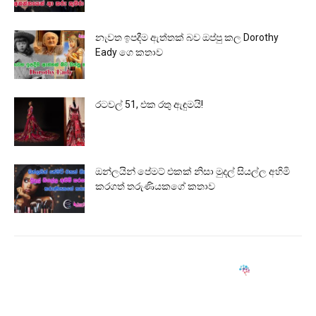
නැවත ඉපදීම ඇත්තක් බව ඔප්පු කල Dorothy
Eady ගෙ කතාව
රටවල් 51, එක රතු ඇඳුමයි!
ඔන්ලයින් පේමට් එකක් නිසා මුදල් සියල්ල අහිමි
කරගත් තරුණියකගේ කතාව