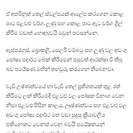
ඒ අතරිනුත් තෙල් ස්වල්පයක් ආලේප කරගෙන කොළ
පාට එළවළු වර්ග, ලූණු සහ කොළ පාට ඇට වර්ග ග්‍රිල්
කිරීම වඩාත් හොඳබවයි ඔවුන් පවසන්නෙ.
ඇස්පරගස්, බ්‍රොකලි, සෙලරි වම්බටු සහ ලූණු වල අඩංගු
පෝෂ්‍ය පදාර්ථ බේක් කිරීමෙන් පසුවත් ආරක්ෂා වී තිබූ
බව පර්‍යේෂණ මඟින් තහවුරු කරගෙන තිබෙනවා.
වැඩි උෂ්ණත්වයේ හා වැඩි තෙල් ප්‍රතිශතයක් තුළ රත්
කිරීමට ලක් කිරීමේදී එළවළු වල පෝෂක විනාශ වෙන
නිසා එළවළු පිසින කාලය, ඌෂ්ණත්වය සහ එළවළු වල
අඩංගු පෝෂ්‍ය පදාර්ථ මත වඩා සුදුසු ක්‍රියාවලිය
එකිනෙකට වෙනස් වෙන බවයි පර්‍යේෂකයන්