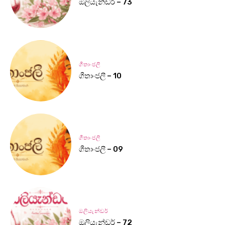
ඔලියැන්ඩර් – 73
ගීතාංජලී
ගීතාංජලී – 10
ගීතාංජලී
ගීතාංජලී – 09
ඔලියැන්ඩර්
ඔලියැන්ඩර් – 72