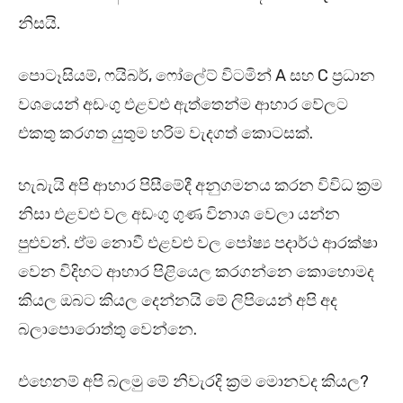
නිසයි.
පොටෑසියම්, ෆයිබර්, ෆෝලේට් විටමින් A සහ C ප්‍රධාන
වශයෙන් අඩංගු එළවළු ඇත්තෙන්ම ආහාර වේලට
එකතු කරගත යුතුම හරිම වැදගත් කොටසක්.
හැබැයි අපි ආහාර පිසීමේදී අනුගමනය කරන විවිධ ක්‍රම
නිසා එළවළු වල අඩංගු ගුණ විනාශ වෙලා යන්න
පුළුවන්. ඒම නොවී එළවළු වල පෝෂ්‍ය පදාර්ථ ආරක්ෂා
වෙන විදිහට ආහාර පිළියෙල කරගන්නෙ කොහොමද
කියල ඔබට කියල දෙන්නයි මේ ලිපියෙන් අපි අද
බලාපොරොත්තු වෙන්නෙ.
එහෙනම් අපි බලමු මේ නිවැරදි ක්‍රම මොනවද කියල?