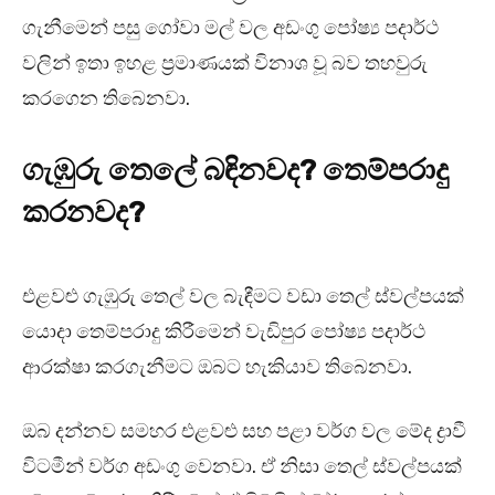
ගැනීමෙන් පසු ගෝවා මල් වල අඩංගු පෝෂ්‍ය පදාර්ථ
වලින් ඉතා ඉහළ ප්‍රමාණයක් විනාශ වූ බව තහවුරු
කරගෙන තිබෙනවා.
ගැඹුරු තෙලේ බඳිනවද? තෙම්පරාදු
කරනවද?
එළවළු ගැඹුරු තෙල් වල බැඳීමට වඩා තෙල් ස්වල්පයක්
යොදා තෙම්පරාදු කිරීමෙන් වැඩිපුර පෝෂ්‍ය පදාර්ථ
ආරක්ෂා කරගැනීමට ඔබට හැකියාව තිබෙනවා.
ඔබ දන්නව සමහර එළවළු සහ පළා වර්ග වල මේද ද්‍රාවී
විටමීන් වර්ග අඩංගු වෙනවා. ඒ නිසා තෙල් ස්වල්පයක්