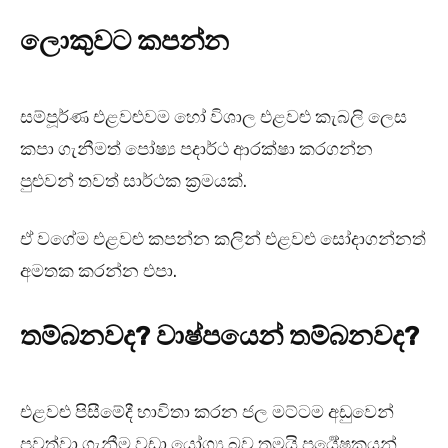
ලොකුවට කපන්න
සම්පූර්ණ එළවළුවම හෝ විශාල එළවළු කැබලි ලෙස
කපා ගැනීමත් පෝෂ්‍ය පදාර්ථ ආරක්ෂා කරගන්න
පුළුවන් තවත් සාර්ථක ක්‍රමයක්.
ඒ වගේම එළවළු කපන්න කලින් එළවළු සෝදාගන්නත්
අමතක කරන්න එපා.
තම්බනවද? වාෂ්පයෙන් තම්බනවද?
එළවළු පිසීමේදී භාවිතා කරන ජල මට්ටම අඩුවෙන්
පවත්වා ගැනීම වඩා යෝග්‍ය බව තමයි පර්‍යේෂකයන්