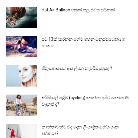
Hot Air Balloon එකක් තුල ජීවිත සටනක්
පව් 13ක් කරන්න ගේම් ගහන මනුස්සයෙක්ගෙ
කතාව
හිතුමනාපෙට ආලේපන තැවරීම සුදුසුද ?
බයිසිකල් පැදීම (cycling) කාන්තා අපිට කොතරම්
වැදගත් ද?
කාන්තාවන්ට වද දෙන ලිංගාශ්‍රිත රෝග ගැන
දන්නවද?