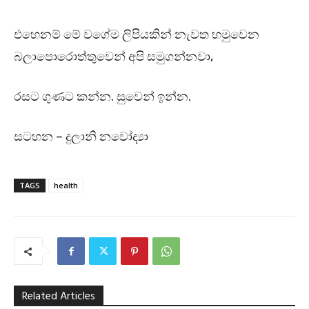
එහෙනම් මේ වගේම ලිපියකින් නැවත හමුවෙන
බලාපොරොත්තුවෙන් අපි සමුගන්නවා,
රසට ගුණට කන්න. සුවෙන් ඉන්න.
සටහන – දුලානි නවෝද්‍යා
TAGS
health
Related Articles