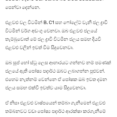
පෙන්වා දෙන්නෙ.
එළවළු වල විටමින් B, C1 සහ ෆෝලේට් වැනි ජල ද්‍රාවී
විටමීන් වර්ග අඩංගු වෙනවා. ඔබ එළවළු ජලයේ
තැම්බුවොත් මේ ජල ද්‍රාවී විටමීන ජලය සමඟ දියවී
එළවළු වලින් ඉවත් වීම සිදුවෙනවා.
ඔබ සුප් හෝ ස්ටූ ලෙස ආහාරයට ගන්නව නම් පමණක්
ජලයේ ඇති පෝෂ්‍ය පදාර්ථ ඔබට ලබාගන්න පුළුවන්.
එහෙම නැත්නම් වෙන්නෙ ඒ පෝෂක ඔබ ඉවත දමන
ජලය සමඟ එක්වී ඉවත්ව යාම සිදුවෙනවා.
ඒ නිසා එළවළු වාෂ්පයෙන් තම්බා ගැනීමෙන් එළවළු
තම්බනවට වඩා පෝෂ්‍ය පදාර්ථ ආරක්ෂා කරගැනීමේ