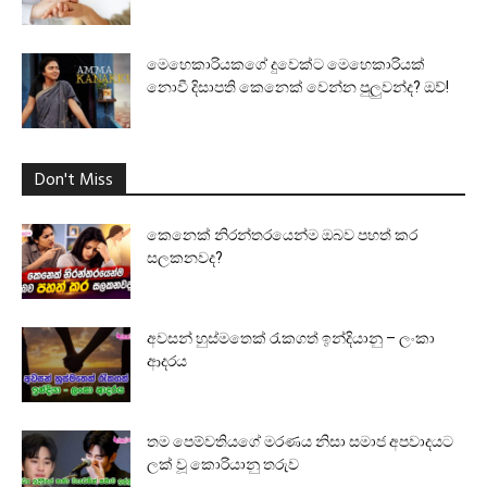
මෙහෙකාරියකගේ දුවෙක්ට මෙහෙකාරියක්
නොවී දිසාපති කෙනෙක් වෙන්න පුලුවන්ද? ඔව්!
Don't Miss
කෙනෙක් නිරන්තරයෙන්ම ඔබව පහත් කර
සලකනවද?
අවසන් හුස්මතෙක් රැකගත් ඉන්දියානු – ලංකා
ආදරය
තම පෙම්වතියගේ මරණය නිසා සමාජ අපවාදයට
ලක් වූ කොරියානු තරුව