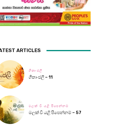
ATEST ARTICLES
ගීතාංජලී
ගීතාංජලී – 11
මලක් වී යළි පිපෙන්නම්
මලක් වී යළි පිපෙන්නම් – 57