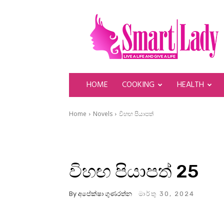
SmartLady
HOME
COOKING
HEALTH
Home
Novels
විහඟ පියාපත්
විහඟ පියාපත් 25
By
අපේක්ෂා ගුණරත්න
මාර්තු 30, 2024