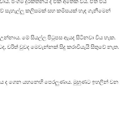
ය. ජංගම දුරකතනය ද එක් අතෙක විය. ඒත් එය
 සැහැල්ලු කලිසමක් සහ කමිසයක් හැඳ ගැනීමෙන්
න්නාය. මේ සියල්ල පිටුපස ඇයද සිටිනවා විය හැක.
රිත් වුවද මෙවැන්නක් සිදු කරාවියැයි සිතුවේ නැත.
තනය ද ගෙන යහනෙහි පෙරලුණාය. මුහුණට ඉහලින් වන