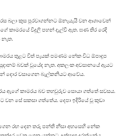
ද රස බලා කුස පුරවාගන්නට ඕනෑයැයි වන ආශාවෙන්
ගේ කාමරයේ විදුලි පහන් දැල්වී ඇත. ඝණ තිර රෙදි
ේ නැත.
මරය තුළට විත් පැයක් පමණම නේක විධ ඕපාදූප
 සූදානම් බවක් වූයේද නැත. අකලංක අවසානයේ ඇයට
දෙසින් දොර වසාගෙන බැල්කනියට ආවේය.
 ඇගේ කාමරය බව තහවුරුව සොයා ගත්තේ සවසය.
ට වන සේ සකසා ගත්තේය. දෙපා ඉදිරියේ වූ කුඩා
ගෙන රඟ දෙන තරු පන්ති නිසා අහසෙහි නේක
කතන්දර වෙත ගෙන යන්නට උත්සාහ දරන්නේය.