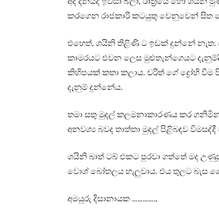
අද දිනයද ඉවසා බලා, රාත්‍රියේ හෝ ශයිනි ම
කරගෙන රාජකාරි කටයුතු වෙනුවෙන් සිත 
එහෙත්, ශයිනි තිළිණි ට ඉඩක් දුන්නේ නැත.
කාමරයට එවන ලෙස මුළුතැන්ගෙයට දැනුම්දී 
කිහිපයක් කතා කලාය. චරිත් ගේ ද්‍රෝහි වීම 
දැනුම් දුන්නේය.
තමා සතු මුදල් කලමනාකාරණය කර ගනිමින් එ
අනවශ්‍ය බවද තාත්තා මුදල් පිළිබඳව විමසද්ද
ශයිනි බාත් ටබ් එකට පුරවා ගත්තේ මද උණ
වොශ් බෝතලය හැලුවාය. එය තුලට බැස ගෙන
අමයුරු දිසානායක ………….,