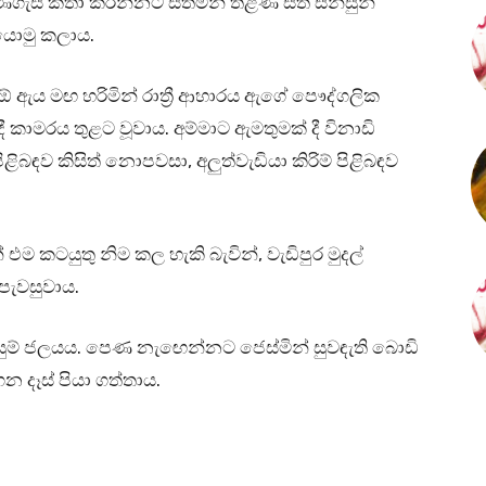
ුණගැසී කතා කරන්නට සිතමින් තිළිණි ස්ත සන්සුන්
යොමු කලාය.
 ඕ ඇය මඟ හරිමින් රාත්‍රී ආහාරය ඇගේ පෞද්ගලික
කාමරය තුළට වූවාය. අම්මාට ඇමතුමක් දී විනාඩි
පිළිබඳව කිසිත් නොපවසා, අලුත්වැඩියා කිරිම් පිළිබඳව
ම කටයුතු නිම කල හැකි බැවින්, වැඩිපුර මුදල්
ී පැවසුවාය.
ුසුම් ජලයය. පෙණ නැඟෙන්නට ජෙස්මින් සුවඳැති බොඩි
 දෑස් පියා ගත්තාය.