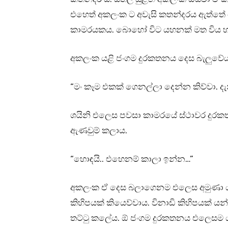
එහෙත් අකලංක ට අවැසි කතන්දරය ඇත්ත
කාමරයකය. බොහෝ විට යහනක් මත විය හ
අකලංක යළි ජංගම දුරකතනය දෙස බැලුවේය
“මං කෑම එකක් ගෙනල්ලා දෙන්න කිව්වා. ද
ශයිනි එලෙස පවසා කාමරයේ ස්ථාවර දුරක
ඇණවුම් කලාය.
“හොඳයි.. එහෙනම් කාලා ඉන්න…”
අකලංක ඒ දෙස බලාගෙනම එලෙස අමුණා යැව
කිහිපයක් කියෙව්වාය. විනාඩි කිහිපයක් 
තට්ටු කලේය. ඕ ජංගම දුරකතනය එලෙසම 