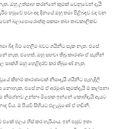
ැත. ඔහු උත්සාහ කරන්නේ කුමක් වෙනුවෙන් දැයි
 හමුවේ පවා අද දිනයේ ඔහු තමා පිළිබඳව වද වන
ුවෙන් බලාපොරොත්තු සකසා තබා තාවකාලිකව
 තමා බිඳ බිම හෙලීම බවට ශයිනිට සැක නැත. එසේ
නේ නැත. එහෙත්, ඔහු සඟවා තිබූ කාරණා ඒ සැනින්
දි වල සාක්ශි ඔහු හෙළිදරව් කර තිබුණේ නැත.
වූයේ කිනම් කාරණාවක් නිසාදැයි ශයිනිට පැහැදිලි
් විය නොහැක. එසේ නම් ඒ අරමුණ කුමක්දැයි ඕ කල්පනා
ේම නිමග්නව උන්නා මිසෙක ඉන්නේ කොහිදැයි ඇයට
ාද විය. ඕ පියවි සිහියට එලැඹුණේ ඒ හඬිනි.
එකේ ජලය හිස් කර හැරියාය. ඉන් පසුව ඉතා