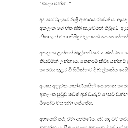
“කාලා එන්න…”
අද හෝටලයේ රාත්‍රී ආහාරය රසවත් ය. ඇය
අකලංක ගේ හිත කිති කැවෙමින් තිබුණි. ඇය
නිසා ඉන් එහා කිසිඳු චලනයක් පෙනෙන්න
අකලංක උන්නේ බැල්කනියේ ය. බන්ධනා කා
කියවමින් උන්නාය. කෙතරම් කීවද යන්නට
කාමරය තුළට වී සිටින්නට දී බැල්කනිය 
අංශක අනූවක කෝණයකින් පෙනෙන කාමරය
අකලංක පුටුව තවත් අත් වාරුව දෙසට වන්න
ටීපෝව මත තබා ගත්තේය.
අහසෙහි තරු රටා අපමණය. අඩ සඳ වට කර
කතන්දර ය. සීතල සුළඟ අකලංක ඔසවා ඒ 