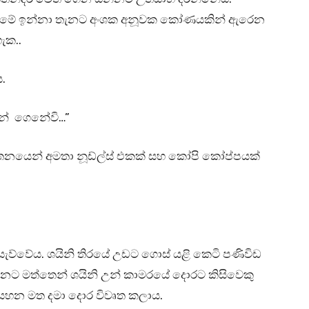
ේ මේ ඉන්නා තැනට අංශක අනූවක කෝණයකින් ඇරෙන
ැක..
.
ැන් ගෙනේවි…”
තනයෙන් අමතා නූඩ්ල්ස් එකක් සහ කෝපි කෝප්පයක්
්වේය. ශයිනි තිරයේ උඩට ගොස් යළි කෙටි පණිවිඩ
යන්නට මත්තෙන් ශයිනි උන් කාමරයේ දොරට කිසිවෙකු
යහන මත දමා දොර විවෘත කලාය.