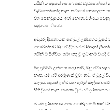
ශයිනි ට ඔහුගේ අනන්‍යතාව වැටහෙන්නේ න
වැටහෙන්නේද නැත. තමාගේ නොසලකා හැරීම
වග පෙන්වූයේය. ඉන් නොනැවතී රැය වෙන
සමුගෙන ගියේය.
අමයුරු දිසානායක ගේ මුල් උත්සාහය වූයේ
නොවන්නට ඔහු ඒ ලිපිය එපරිද්දෙන් ලියන්
ශයිනි ට සිහිවිය. තමා සතු වූ ප්‍රධානම වැර
බිඳ දැමීමට උත්සාහ කලා නම්, ඔහු ඒවා සැඟ
නැත. යම් යටි අරමුණක් වූවා නම්, ඒ මුදල
කලාය. පැයක් ඉක්ම යන තුරුත් කල්පනාව
සිහි වූයේ නැත. පසෙක වූ ජංගම දුරකතනය න
ජංගම දුරකතනය දෙස නොබලාම ඕ බාත් ටබ් 