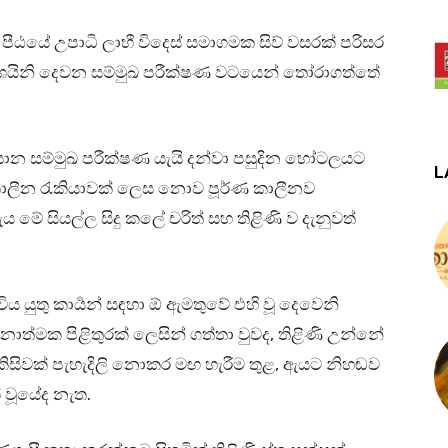
ීඨයේ උපාධි ලාභී විදෙස් සමාගමක සිව් වසරක් පරිසර
 ශයිනි දෙවන සම්මුඛ පරීක්ෂණ වටයෙන් තෝරාගත්තේ
සාන සම්මුඛ පරීක්ෂණ යැයි දන්වා පසුදින හෝටලයට
L
ධකාලීන රැකියාවක් ලෙස නොව පූර්ණ කාලීනව
ය මේ සියල්ල සිදු කලේ චරිත් සහ තිළිණි ව දැනුවත්
යුතු කාර්‍යන් සඳහා ඕ ඇමතුවේ එහි වූ දෙවෙනි
නාත්මක පිළිතුරක් ලෙසින් ගත්තා වුවද, තිළිණි උන්නේ
 කිසිවක් පැහැදිලි නොකර මඟ හැරීම තුළ, ඇයට නිහඬව
් වූයේද නැත.