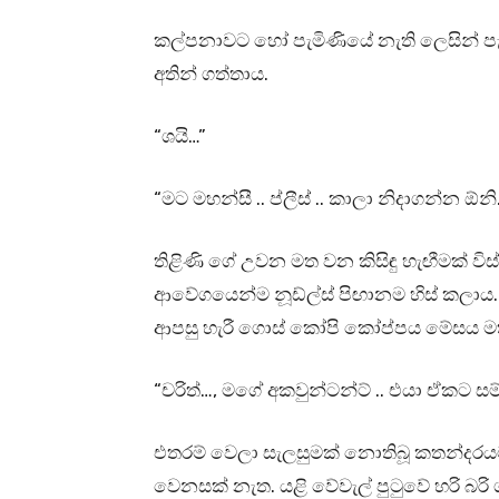
කල්පනාවට හෝ පැමිණියේ නැති ලෙසින් පැම
අතින් ගත්තාය.
“ශයි…”
“මට මහන්සී .. ප්ලීස් .. කාලා නිදාගන්න ඕනි
තිළිණි ගේ උවන මත වන කිසිඳු හැඟීමක් 
ආවේගයෙන්ම නූඩ්ල්ස් පිඟානම හිස් කල
ආපසු හැරී ගොස් කෝපි කෝප්පය මේසය 
“චරිත්…, මගේ අකවුන්ටන්ට් .. එයා ඒකට සම
එතරම් වෙලා සැලසුමක් නොතිබූ කතන්දරයට ප
වෙනසක් නැත. යළි වේවැල් පුටුවේ හරි බරි