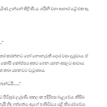
ිණ උන්නේ තිලිණි ය. ශයිනි වහා ආහාර ට්‍රේ එක ඈ
…”
විස්තර කරන්නට හෝ නොනැවතී දොර වසා දැමුවාය. ඒ
ාය. කෝපි කෝප්පය අතට ගෙන යහන අසලට ආවාය.
මත තබා යහනටට වැටුණාය.
්බන්ධයි…….”
ිවිසුම ලැබුණි. අකලංක ඉදිරිපස බැලුවේය. කිසිම
 ගැසී හිඳ ගත්තේය. ඇගේ පණිවිඩය යළි කියෙව්වේය.