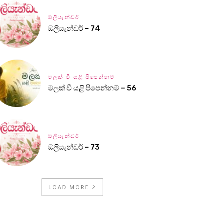
ඔලියැන්ඩර්
ඔලියැන්ඩර් – 74
මලක් වී යළි පිපෙන්නම්
මලක් වී යළි පිපෙන්නම් – 56
ඔලියැන්ඩර්
ඔලියැන්ඩර් – 73
LOAD MORE