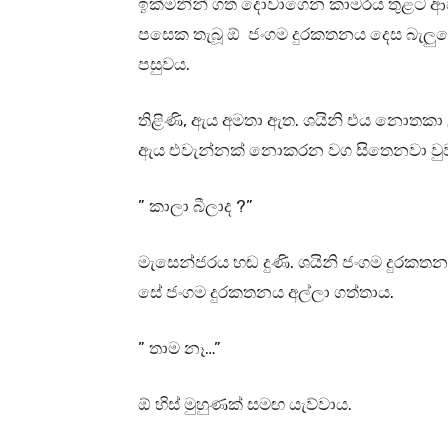
ඉක්මනින් ගත දොවාගෙන කාමරය තුළට ආවා
පසෙක තැබූ ඕ ජංගම දුරකතනය දෙස බැලුවේ
පසුවය.
තිළිණි, ඇය අමතා ඇත. ශයිනි එය නොතකා උ
ඇය එවැන්නක් නොකරන වග සිතෙනවා වුවද, ච
” කාලා බීලාද ?”
මැසෙන්ජරය හඬ දුණි. ශයිනි ජංගම දුරක
සේ ජංගම දුරකතනය අල්ලා ගත්තාය.
” තාම නෑ…”
ඕ හිස් මුහුණක් සමඟ යැව්වාය.