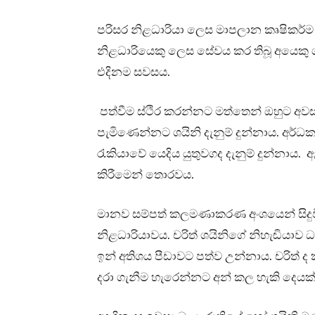
පරිසර නිළධාරියා ලෙස මාපලාන කෘෂිකර්ම ප
නිළධාරියෙකු ලෙස සේවය කර තිබූ අයෙකු
එදිනම සවසය.
පත්වීම ස්ථිර කරන්නට මත්තෙන් ඔහුට අව
පැමිණෙන්නට ශයිනි දැනුම් දුන්නාය. අර්
රැකියාවේ යෙදිය යුතුවගද දැනුම් දුන්නාය. ඇ
කිරීමෙන් තොරවය.
මානව සම්පත් කලමණාකරණ අංශයෙන් සිදුවිය 
නිළධාරියාවය. චරිත් ශයිනිගේ නිහැඬියාව ධ
ඉන් අතිශය පීඩාවට පත්ව උන්නාය. චරිත් ද
දරා ගැනීම හැරෙන්නට අන් කල හැකි දෙයක