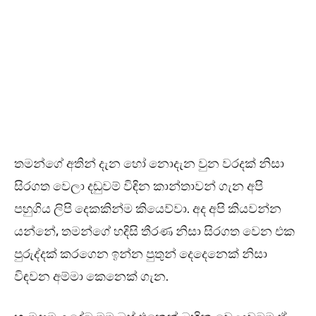
තමන්ගේ අතින් දැන හෝ නොදැන වුන වරදක් නිසා
සිරගත වෙලා දඬුවම් විඳින කාන්තාවන් ගැන අපි
පහුගිය ලිපි දෙකකින්ම කියෙව්වා. අද අපි කියවන්න
යන්නේ, තමන්ගේ හදිසි තීරණ නිසා සිරගත වෙන එක
පුරුද්දක් කරගෙන ඉන්න පුතුන් දෙදෙනෙක් නිසා
විඳවන අම්මා කෙනෙක් ගැන.