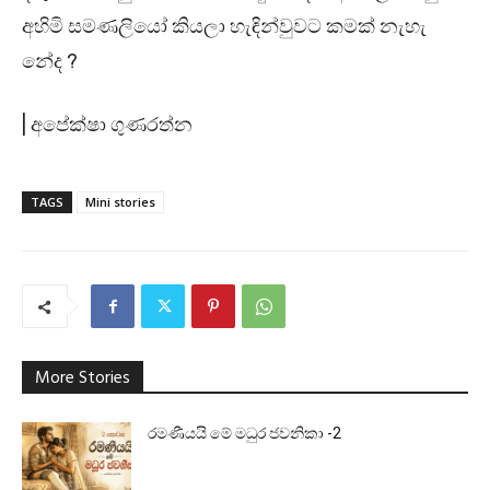
අහිමි සමණලියෝ කියලා හැඳින්වුවට කමක් නැහැ
නේද ?
| අපේක්ෂා ගුණරත්න
TAGS
Mini stories
More Stories
රමණීයයි මේ මධුර ජවනිකා -2