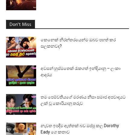
Don't Miss
කෙනෙක් නිරන්තරයෙන්ම ඔබව පහත් කර
සලකනවද?
අවසන් හුස්මතෙක් රැකගත් ඉන්දියානු – ලංකා
ආදරය
තම පෙම්වතියගේ මරණය නිසා සමාජ අපවාදයට
ලක් වූ කොරියානු තරුව
නැවත ඉපදීම ඇත්තක් බව ඔප්පු කල Dorothy
Eady ගෙ කතාව