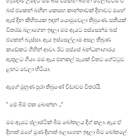
හැමදාම උදේට මම බස් එකෙන් බහින වෙලාවටම ඒ
බස් එකෙන් බහින කෙසඟ කාන්තාවක් දිහාවට මහේ
ඇස් දින කිහිපයක ඉඳන් යොමුවෙලා තිබුණෙ. සතියක්
විතරඔ බලාගෙන ඉඳලා මම ඇයට පස්සෙන්ම බස්
එකෙන් බැස්සා. ඇය ඉස්සෙල්ලාම අසල තිබුණ
කඩේකට ගිහින් ආවා. ඊට පස්සේ බන්ධනාගාරය
ඇතුලට ගියා. මම ඇය එනකල් පැයක් විතට ගේට්ටුව
ළඟට වෙලා හිටියා.
ඇගේ මුහුණ පුරා තිබුණේ විඩාවම විතරයි.
” මේ බීම් එක බොන්න …”
මම ඇයට ප්ලාස්ටික් බීම බෝතලය දිග් කලා. ඇය ඒ
දිහාත් මගේ මූණ දිහාත් බලාගෙන ඉඳලා බීම බෝතලේ