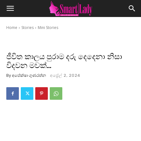
Home
Stories
Mini Stories
ජීවිත කාලය පුරාම දරු දෙදෙනා නිසා
විදවන මවක්…
By
අපේක්ෂා ගුණරත්න
අප්‍රේල් 2, 2024