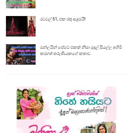
රටවල් 51, එක රතු ඇඳුමයි!
ඔන්ලයින් පේමට් එකක් නිසා මුදල් සියල්ල අහිමි
කරගත් තරුණියකගේ කතාව