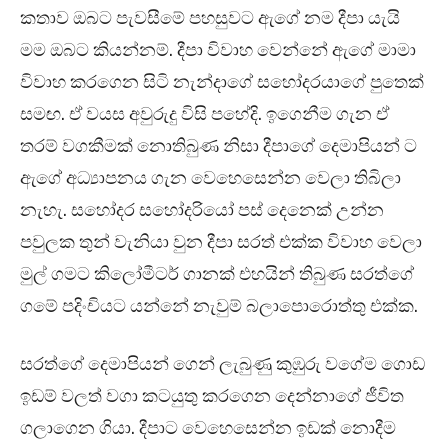
කතාව ඔබට පැවසීමේ පහසුවට ඇගේ නම දීපා යැයි
මම ඔබට කියන්නම්. දීපා විවාහ වෙන්නේ ඇගේ මාමා
විවාහ කරගෙන සිටි නැන්දාගේ සහෝදරයාගේ පුතෙක්
සමඟ. ඒ වයස අවුරුදු විසි පහේදි. ඉගෙනීම ගැන ඒ
තරම් වගකීමක් නොතිබුණ නිසා දීපාගේ දෙමාපියන් ට
ඇගේ අධ්‍යාපනය ගැන වෙහෙසෙන්න වෙලා තිබිලා
නැහැ. සහෝදර සහෝදරියෝ පස් දෙනෙක් උන්න
පවුලක තුන් වැනියා වුන දීපා සරත් එක්ක විවාහ වෙලා
මුල් ගමට කිලෝමීටර් ගානක් එහයින් තිබුණ සරත්ගේ
ගමේ පදිංචියට යන්නේ නැවුම් බලාපොරොත්තු එක්ක.
සරත්ගේ දෙමාපියන් ගෙන් ලැබුණු කුඹුරු වගේම ගොඩ
ඉඩම් වලත් වගා කටයුතු කරගෙන දෙන්නාගේ ජීවිත
ගලාගෙන ගියා. දීපාට වෙහෙසෙන්න ඉඩක් නොදීම