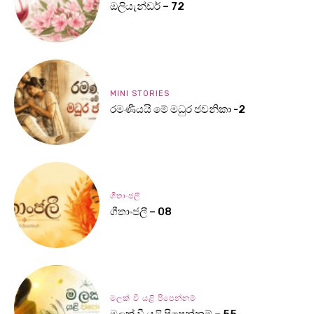
ඔලියැන්ඩර් – 72
MINI STORIES
රමණීයයි මේ මධුර ජවනිකා -2
ගීතාංජලී
ගීතාංජලී – 08
මලක් වී යළි පිපෙන්නම්