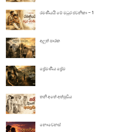
රමණීයයි මේ මධුර ජවනිකා – 1
අලුත් පාරක
ප්‍රේමණීය ප්‍රේම
තනි අතේ අත්පුඩිය
නොවෙනස්