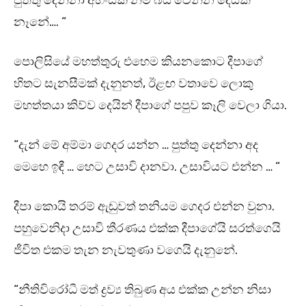
පුත්තු දෙන්නා අහිංසක නම් බය වෙන්න දෙයක්
නෑනේ…. “
පොලිසියේ මහත්තුරු එහෙම කියනකොට දීපාගේ
හිතට සැනසීමක් දැනුනත්, ඊළඟ වතාවෙ ලොකු
මහත්තයා කිව්ව දෙයින් දීපාගේ පපුව කෑලි වෙලා ගියා.
“දැන් මේ අම්මා ගෙදර යන්න … පුත්තු දෙන්නා අද
මෙහෙ ඉඳී … හෙට උසාවි දානවා. උසාවියට එන්න … “
දීපා කොයි තරම් ඇඬුවත් තනියම ගෙදර එන්න වුනා.
පහුවෙනිදා උසාවි තීරණය එක්ක දීපාගේයි සරත්ගෙයි
ජීවිත එකම තැන නැවතුණා වගෙයි දැනුනේ.
“නීතිවිරෝධී මත් ද්‍රව්‍ය තිබුණ අය එක්ක උන්න නිසා