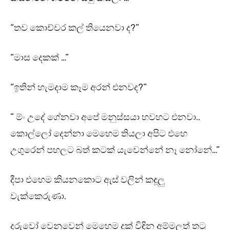
“තව කොච්චර කල් තියෙනවා ද?”
“මාස දෙකක් …”
“ඉතින් හැමදාම කෑම අරන් එනවද?”
” ම්ං උදේ ගේනවා අපේ මනුස්සයා හවහට එනවා..
කොල්ලෝ දෙන්නා මෙහෙම තියලා අපිට එහෙ
උගුරෙන් පහලට බත් කටක් යැවෙන්නේ නෑ නෝනේ…”
දීපා එහෙම කියනකොට ඇස් වලින් කඳූලු
වැක්කෙරුණා.
දරුවෝ වෙනුවෙන් මෙහෙම දුක් විඳින අම්මලත් තටු