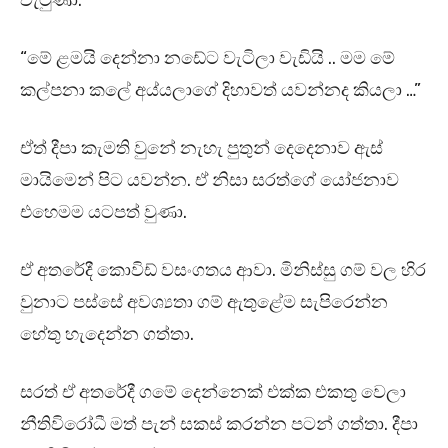
වැටුණා.
“මේ ළමයි දෙන්නා නඩේට වැටිලා වැඩියි .. මම මේ
කල්පනා කලේ අය්යලාගේ දිහාවත් යවන්නද කියලා …”
ඒත් දීපා කැමති වුනේ නැහැ පුතුන් දෙදෙනාව ඇස්
මායිමෙන් පිට යවන්න. ඒ නිසා සරත්ගේ යෝජනාව
එහෙමම යටපත් වුණා.
ඒ අතරේදී කොවිඩ් වසංගතය ආවා. මිනිස්සු ගම් වල හිර
වුනාට පස්සේ අවශ්‍යතා ගම් ඇතුළේම සැපිරෙන්න
හේතු හැදෙන්න ගත්තා.
සරත් ඒ අතරේදී ගමේ දෙන්නෙක් එක්ක එකතු වෙලා
නීතිවිරෝධී මත් පැන් සකස් කරන්න පටන් ගත්තා. දීපා