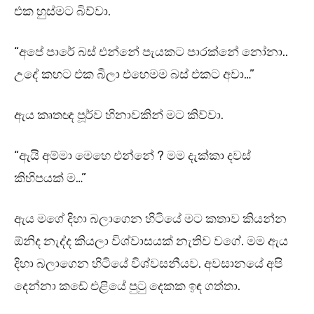
එක හුස්මට බිව්වා.
“අපේ පාරේ බස් එන්නේ පැයකට පාරක්නේ නෝනා..
උදේ කහට එක බීලා එහෙමම බස් එකට අවා…”
ඇය කෘතඥ පූර්ව හිනාවකින් මට කිව්වා.
“ඇයි අම්මා මෙහෙ එන්නේ ? මම දැක්කා දවස්
කිහිපයක් ම…”
ඇය මගේ දිහා බලාගෙන හිටියේ මට කතාව කියන්න
ඕනිද නැද්ද කියලා විශ්වාසයක් නැතිව වගේ. මම ඇය
දිහා බලාගෙන හිටියේ විශ්වසනීයව. අවසානයේ අපි
දෙන්නා කඩේ එළියේ පුටු දෙකක ඉඳ ගත්තා.