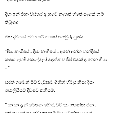
දීපා ඉන් එහා විස්තර ඇහුවේ නැතත් හිතේ සැකේ නම්
තිබුණා.
එක දවසක් හවස මේ සැකේ තහවුරු වුණා.
“දීපා නංගියේ… දීපා නංගියේ .. අනේ අන්න හන්දියේ
කඩේ ළඟදී කොල්ලෝ දෙන්නව ජීප් එකේ දාගෙන ගියා
….”
සරත් ගමෙන් පිට වැඩකට ගිහින් හිටපු නිසා දීපා
පොලිසියට දිව්වේ තනියම.
” හා හා දැන් මෙතන බොරුවට කෑ ගහන්න එපා …