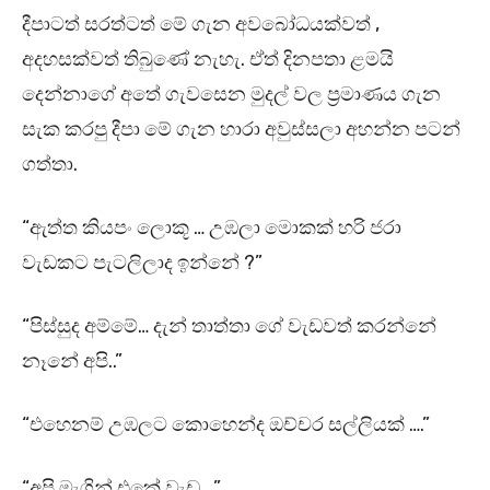
දීපාටත් සරත්ටත් මේ ගැන අවබෝධයක්වත් ,
අදහසක්වත් තිබුණේ නැහැ. ඒත් දිනපතා ළමයි
දෙන්නාගේ අතේ ගැවසෙන මුදල් වල ප්‍රමාණය ගැන
සැක කරපු දීපා මේ ගැන හාරා අවුස්සලා අහන්න පටන්
ගත්තා.
“ඇත්ත කියපං ලොකූ … උඹලා මොකක් හරි ජරා
වැඩකට පැටලිලාද ඉන්නේ ?”
“පිස්සුද අම්මේ… දැන් තාත්තා ගේ වැඩවත් කරන්නේ
නෑනේ අපි..”
“එහෙනම් උඹලට කොහෙන්ද ඔච්චර සල්ලියක් ….”
“අපි මැශින් එකේ වැඩ …”