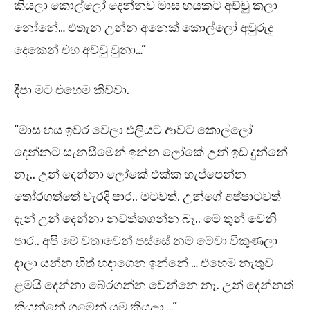
කියලා කොල්ලෝ දෙන්නව මාස හයකට අච්චු කලා
නෝනේ… එතැන උන්න අනෙක් කොල්ලෝ අවුරුදු
දෙකෙන් එහ අච්චු වුනා…”
දීපා මට එහෙම කිව්වා.
“මාස හය ඉවර වෙලා එලියට ආවට කොල්ලෝ
දෙන්නට සැනසීමෙන් ඉන්න ලෝකේ උන් ඉඩ දුන්නේ
නෑ.. උන් දෙන්නා ලෝකේ එක්ක හැප්පෙන්න
තෝරගත්තේ වැරදි පාර.. මටවත්, උන්ගේ අප්පාටවත්
දැන් උන් දෙන්නා නවත්තගන්න බෑ.. මේ තුන් වෙනි
පාර.. අපි මේ වතාවෙන් පස්සේ නම් මේවා විකුණලා
දාලා යන්න හිත් හදාගෙන ඉන්නේ … එහෙම නැතුව
ළමයි දෙන්නා බේරගන්න වෙන්නෙ නෑ. උන් දෙන්නත්
කියන්නේ ගමෙන් යමු කියලා …”