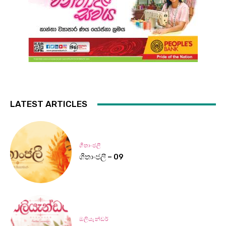
LATEST ARTICLES
ගීතාංජලී
ගීතාංජලී – 09
ඔලියැන්ඩර්