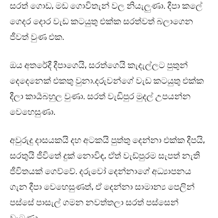
සරත් ගොඩ, මඩ ගොවිතැන් වල නියැලුණා. දීපා කලේ
ගෙදර දොර වැඩ කටයුතු එක්ක සරත්වත් බලාගෙන
ජීවත් වුණ එක.
ඔය අතරේදී දීපාගෙයි, සරත්ගෙයි කැදැල්ලට පුතුන්
දෙදෙනෙක් එකතු වුනා.දරුවන්ගේ වැඩ කටයුතු එක්ක
දීලා කාර්‍යබහුල වුණා. සරත් වැඩිපුර මුදල් උපයන්න
වෙහෙසුණා.
අවුරුදු දාසයකයි දහ අටකයි පුත්තු දෙන්නා එක්ක දීපයි,
සරතුයි ජීවිතේ දුක් නොවිඳ, ඒත් වැඩ්පුරම සැපත් නැති
ජීවිතයක් ගෙව්වේ. දරුවෝ දෙන්නාගේ අධ්‍යාපනය
ගැන දීපා වෙහෙසුණත්, ඒ දෙන්නා සාමාන්‍ය පෙලින්
පස්සේ පාසැල් ගමන නවත්තලා සරත් පස්සෙන්