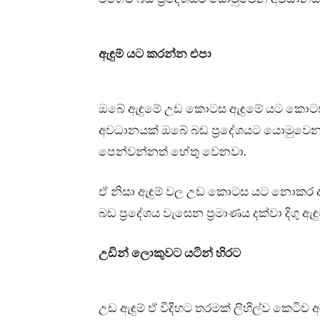
ඇඳුම් යට කරන්න එපා
ඔබේ ඇඳුමේ උඩ කොටස ඇඳුමේ යට කොටස 
අවධානයක් ඔබේ බඩ ප්‍රදේශයට යොමුවෙන
පෙන්වන්නත් හේතු වෙනවා.
ඒ නිසා ඇඳුම් වල උඩ කොටස යට නොකර අඳින
බඩ ප්‍රදේශය වැසෙන ප්‍රමාණය දක්වා දිගු ඇ
උඩින් ලොකුවට යටින් හිරට
උඩ ඇඳුම් ඒ විදිහට තරමක් ලිහිල්ව කෙටිව 