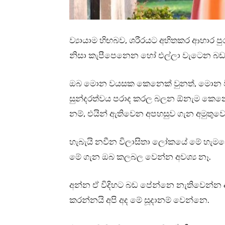
ව්‍යායාම හිඟබව, ශරීරයට අහිතකර ආහාර ප
නිසා කැපීපෙනෙන හෝ එල්ලා වැටෙන බඩ
ඔබ මොන වයසක කෙනෙක් වුනත්, මොන විද
සුන්දරත්වය පරාද කරල බලන ඕනැම කෙන
නම්, එයින් ඇතිවෙන අපහසුව ගැන අමුතු
හැබැයි නවීන විලාසිතා ලෝකයේ මේ හැමදේටම
මේ ගැන ඔබ කලබල වෙන්න අවශ්‍ය නෑ.
අන්න ඒ විදිහට බඩ පේන්නෙ නැතිවෙන්න 
කරන්නයි අපි අද මේ සූදානම් වෙන්නෙ.