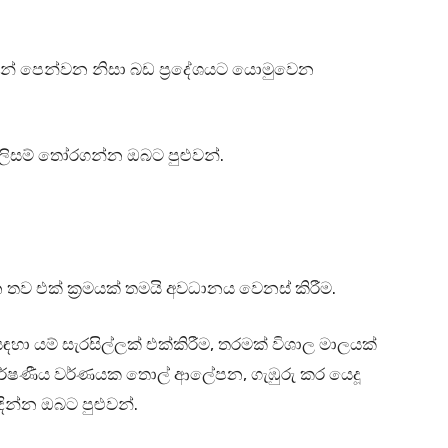
ින් පෙන්වන නිසා බඩ ප්‍රදේශයට යොමුවෙන
ලිසම් තෝරගන්න ඔබට පුළුවන්.
තව එක් ක්‍රමයක් තමයි අවධානය වෙනස් කිරීම.
 යම් සැරසිල්ලක් එක්කිරීම, තරමක් විශාල මාලයක්
ර්ෂණීය වර්ණයක තොල් ආලේපන, ගැඹුරු කර යෙදූ
ින්න ඔබට පුළුවන්.