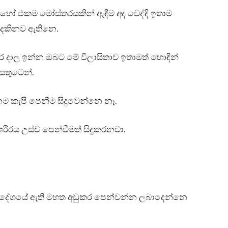
ෝ එකම මෝස්තරයකින් ඇඳීම අද වෙද්දි ඉතාම
බ දකිනව ඇතිනෙ.
ර දාල ඉන්න ඔබට මේ විලාසිතාව ඉතාමත් හොඳින්
සතුටෙන්.
නම කැපි පෙනීම සිදුවෙන්නෙ නෑ.
ීරය උස්ව පෙන්වීමත් සිදුකරනවා.
ප්‍රදේශයේ ඇති මහත අඩුකර පෙන්වන්න ලබාදෙන්නෙ