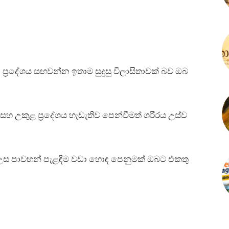
්‍රදේශය සඟවන්න ඉතාම සුදුසු විලාසිතාවක් බව ඔබ
ශය සහ උකුළ ප්‍රදේශය හැඩැතිව පෙන්වීමත් ශරීරය උස්ව
ි උස පාවහන් පැළඳීම වඩා හොඳ පෙනුමක් ඔබට එකතු