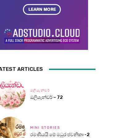
ATEST ARTICLES
ඔලියැන්ඩර්
ඔලියැන්ඩර් – 72
MINI STORIES
රමණීයයි මේ මධුර ජවනිකා -2