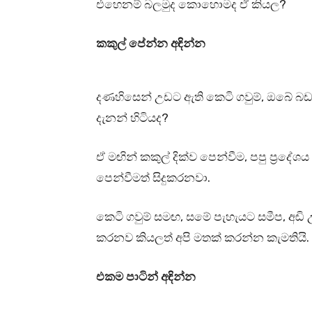
එහෙනම් බලමුද කොහොමද ඒ කියල?
කකුල් පේන්න අඳින්න
දණහිසෙන් උඩට ඇති කෙටි ගවුම්, ඔබේ බඩ ප
දැනන් හිටියද?
ඒ මඟින් කකුල් දික්ව පෙන්වීම, පපු ප්‍රදේ
පෙන්වීමත් සිදුකරනවා.
කෙටි ගවුම් සමඟ, සමේ පැහැයට සමීප, අඩ
කරනව කියලත් අපි මතක් කරන්න කැමතියි.
එකම පාටින් අඳින්න