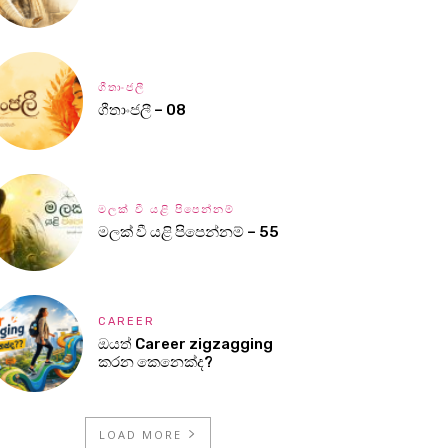
ගීතාංජලී
ගීතාංජලී – 08
මලක් වී යළි පිපෙන්නම්
මලක් වී යළි පිපෙන්නම් – 55
CAREER
ඔයත් Career zigzagging
කරන කෙනෙක්ද?
LOAD MORE