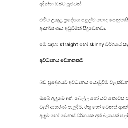
අඳින්න ඔබට පුළුවන්.
එවිට උකුළ ප්‍රදේශය පළල්ව හොඳ පෙනුමක
ආකර්ෂණය අඩුවීමත් සිදුවෙනවා.
මේ සඳහා straight හෝ skinny වර්ගයේ ක
අවධානය වෙනතකට
බඩ ප්‍රදේශයට අවධානය යොමුවීම වළක්වන 
ඔබේ ඇඳුමේ අත්, බෙල්ල හෝ යට කොටස සඳහා
වැනි ආභරණ පැලඳීම, රතු හෝ වෙනත් ආක
ඇඳුම් හෝ වෙනස් වර්ගයක අත් බෑගයක් පළඳ