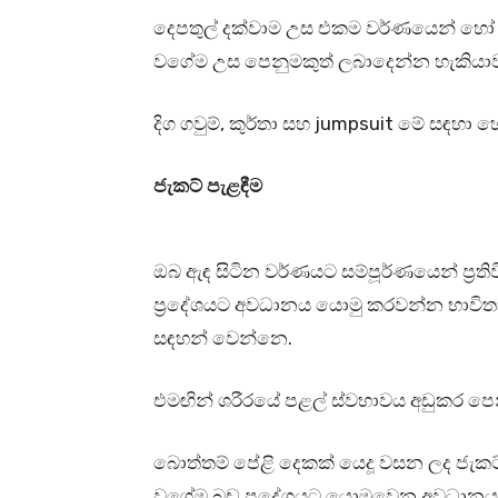
දෙපතුල් දක්වාම උස එකම වර්ණයෙන් හෝ 
වගේම උස පෙනුමකුත් ලබාදෙන්න හැකියා
දිග ගවුම්, කුර්තා සහ jumpsuit මේ සඳහා
ජැකට් පැළඳීම
ඔබ ඇඳ සිටින වර්ණයට සම්පූර්ණයෙන් ප්‍රති
ප්‍රදේශයට අවධානය යොමු කරවන්න භාවිතා
සඳහන් වෙන්නෙ.
එමඟින් ශරීරයේ පළල් ස්වභාවය අඩුකර පෙ
බොත්තම් පේළි දෙකක් යෙදූ වසන ලද ජැකට
වගේම බඩ ප්‍රදේශයට යොමුවෙන අවධානය