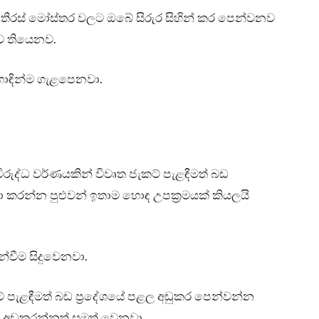
තිරස් මෝස්තර වලට ඔබේ සිරුර සිහින් කර පෙන්වනව
ව තියෙනව.
 හොඳින්ම ගැළපෙනවා.
විරුද්ධ වර්ණයකින් විවෘත ජැකට් පැළඳීමත් බඩ
 කරන්න පුළුවන් ඉතාම හොඳ උපක්‍රමයක් කියලයි
න්වීම සිදුවෙනවා.
් පැළඳීමත් බඩ ප්‍රදේශයේ පළල අඩුකර පෙන්වන්න
 අඩුකරන්නත් සමත් වෙනවා.