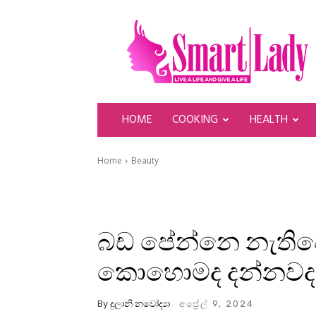
SmartLady
HOME
COOKING
HEALTH
Home
Beauty
බඩ පේන්නෙ නැතිවෙ
කොහොමද දන්නවද
By
දුලානි නවෝද්‍යා
අප්‍රේල් 9, 2024