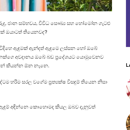
ුරුදු, ජාන සම්භවය, විවිධ සෞඛ්‍ය සහ හෝමෝන ගැටළු
ක් ඔයාටත් තියෙනවද?
ිහෙ ඇඳුමක් ඇන්දත් ඇඳුමෙ ලස්සන හෝ ඔබේ
ෙක්ගෙ අවදානය ඔබේ බඩ ප්‍රදේශයට යොමුවෙනව
L
වෙන් කියන්න ඕන නෑනෙ.
 හරිම සරල වගේම ප්‍රත්‍යක්ෂ විසඳුම් තියෙන නිසා
ඇඳුම් අඳින්නෙ කොහොමද කියල ඔබව දැනුවත්