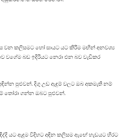
වන කලිසමට හෝ සායට යට කිරීම මඟින් අනවශ්‍ය
ව වගේම බඩ ඉදිරියට නෙරා එන බව වැඩිකර
්න පුළුවන්. දිගු උඩ ඇඳුම් වලට ඔබ අකමැති නම්
ඳුම් තෝරා ගන්න ඔබට පුළුවන්.
අඳිද්දි යට ඇඳුම විදිහට අඳින කලිසම ඇඟේ හැඩයට හිරට