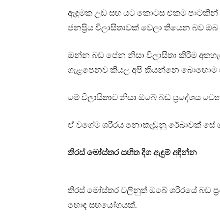
ඇඳුමක උඩ සහ යට කොටස එකම පාටකින් හ
ජනප්‍රිය විලාසිතාවක් වෙලා තියෙන බව ඔ
ඔන්න බඩ පේන නිසා විලාසිතා කිරීම අතහැ
ගැළපෙනව කියල අපි කියන්නෙ බොහොම 
මේ විලාසිතාව නිසා ඔබේ බඩ ප්‍රදේශය වෙ
ඒ වගේම ශරීරය නොකැඩුනු රේඛාවක් සේ ශර
තිරස් මෝස්තර සහිත දිග ඇඳුම් අඳින්න
තිරස් මෝස්තර වලිනුත් ඔබේ ශරීරයේ බඩ 
හොඳ සහයෝගයක්.