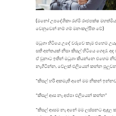
(මනෝ උපදේශිකා රශ්මි රාජපක්ෂ මහත්මියගේ
වෙනුවෙන් නම් ගම් මනඃකල්පිත වේ)
මධූශා හිටියෙ උදේ වරුවෙ කෑම එහෙම උය
සති අන්තයක් නිසා කිසල් හිටියෙ ගෙදර. අද
ඒ වුනාට ඉතින් මධූශා කියන්නෙ එහෙම න
නැගිටින්න, වේලක් එලියෙන් කන්න පුලුවන
“කිසල් හරි අකමැති අනේ මම නිකන් ඉන්න
“කිසල් ආස නෑ අප්පා එලියෙන් කන්න”
“කිසල් ආසම නෑ අනේ මම ලස්සනට ඇඳල ක