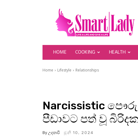
SmartLady
HOME
COOKING
HEALTH
Home
Lifestyle
Relationships
Narcissistic පෞර
පීඩාවට පත් වූ බිර
By
උදතාරි
ජූනි 10, 2024