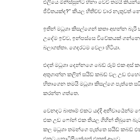
එලියෙ මිනිස්සුන්ට හිනා වෙවී තමයි කිය
ජීවිතයක්ද?” කියල හිතිච්ච වාර නැතුවත් න
ඉතින් මධූශා කිසල්ගෙන් කතා අහන්න බැරි
උදේම ඉව්ව, ඉන්පස්සෙ විවේකයක් ගන්නෙ
බලාගත්තා. ගෙදරටම වෙලා හිටියා.
එදත් මධූශා දෙන්නගෙ බෙඩ් රූම් එක අස් ක
අතුගාන්න කලින් සයිඩ් කබඩ් වල උඩ එහෙම
හිතාගෙන තමයි මධූශා කිසල්ගෙ පැත්තෙ සයි
කරන්න ගත්තෙ.
වෙනදට බාතෘම් එකට යද්දි අනිවාර්‍යෙන්
එක උඩ ෆෝන් එක තියල ගිහින් තිබුනෙ බැටර
කල මධූශා තමන්ගෙ පැත්තෙ සයිඩ් කබඩ් එක
එකට නොටිෆිකේශන් එකක් ආවෙ.