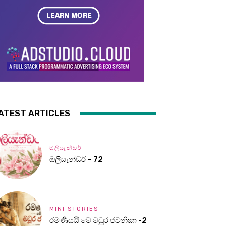
ATEST ARTICLES
ඔලියැන්ඩර්
ඔලියැන්ඩර් – 72
MINI STORIES
රමණීයයි මේ මධුර ජවනිකා -2