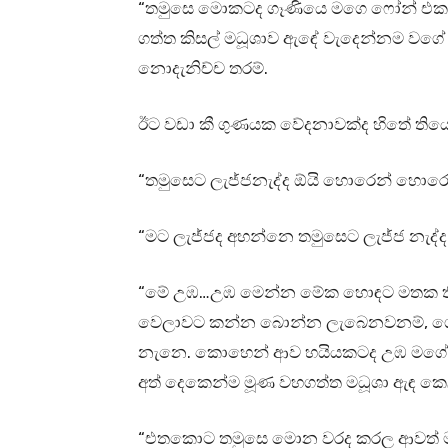
“තමුසෙ මොකටද ගෑණියෙ මගෙ ෆෝන් එක 
ගත්ත කිසල් මධූශාව ඇඳේ වැදෙන්නම වගේ ත
නොදැනිච්ච තරම්.
ඊට වඩා කී ගුණයක වේදනාවක්ද හිතේ ති
“තමුසෙට ලැජ්ජනැද්ද ඕයි හොරෙන් හොර
“මට ලැජ්ජද අහන්නෙ තමුසෙට ලැජ්ජ නැද්
“මේ උඹ…උඹ මෙන්න මේක හොඳට මතක තිය
වෙලාවට කන්න බොන්න ලැබෙනවනම්, ගෙද
නැනෙ. කොහෙන් ආව හයියකටද උඹ මගේ ෆෝ
අත් දෙකෙන්ම මූණ වහගත්ත මධූශා ඇඳ කෙල
“එතකොට තමුසෙ මොන වරද කරල ආවත් මම