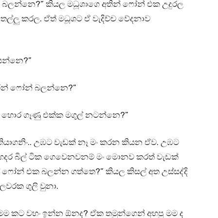
බලන්නෙ?” කියල මධූශාගෙ අතින් ෆෝන් එක උදුරල
ල්ලු කරල. ඒත් මධූශට ඒ වැදිච්ච වේදනාව
යෙන්නෙ?”
ෙන් ෆෝන් බලන්නෙ?”
ද හොර ගෑණු එක්ක මගුල් නටන්නෙ?”
ාගනිං.. උඹට වැඩක් නෑ මං කරන කියන ඒව. උඹට
ර බිල් ටික ගෙවෙනවනම් මං මොනව කරත් වැඩක්
න් එක බලන්න ගත්තෙ?” කියල කිසල් අත උස්සද්දි
වරක ගුලි වුනා.
 කට වහං ඉන්න ඕනද? ඒක තමුන්ගෙන් අහපු මම ද