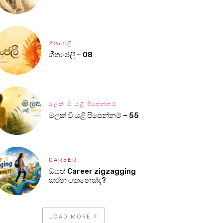
ගීතාංජලී
ගීතාංජලී – 08
මලක් වී යළි පිපෙන්නම්
මලක් වී යළි පිපෙන්නම් – 55
CAREER
ඔයත් Career zigzagging
කරන කෙනෙක්ද?
LOAD MORE