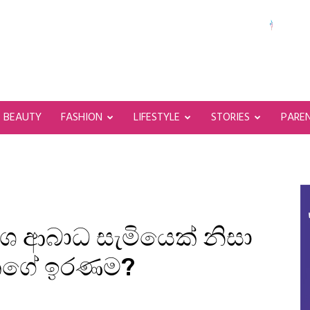
BEAUTY
FASHION
LIFESTYLE
STORIES
PARE
ුශ ආබාධ සැමියෙක් නිසා
ිදකගේ ඉරණම?