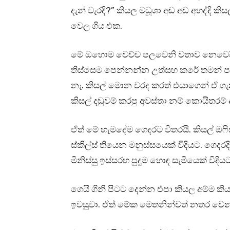
දැන් වැරදි?” කියල මධූශා අඬ අඬ අහද්දි ක
වෙල ගිය එක.
මේ ඔහොම වෙච්ච පලවෙනි වතාව නෙවෙයි
තිස්සෙම පෙන්නන්න උත්සහ කරේ තමන් ප
නෑ. කිසල් මොන වරද කරත් එයාගෙන් ඒ 
කිසල් දඬුවම් කරපු අවස්තා නම් කොයිතරම
ඒත් මේ හැමදේම ගෙදරට විතරයි. කිසල් ඔෆි
ස්කිල්ස් තියෙන මනුස්සයෙක් විදියට. ගෙදර
මිනිස්සු ඉස්සරහ පුදුම හොඳ සැමියෙක් ව
ගෙයි ගිනි පිටට දෙන්න එපා කියල අම්ම කි
ඉවසුවා. ඒත් මේක මෙතනින්වත් නතර වෙ