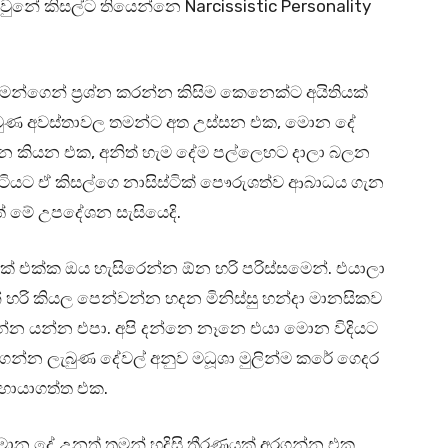
වුනේ කිසල්ට තියෙන්නෙ Narcissistic Personality
මන්ගෙන් ප්‍රශ්න කරන්න කිසිම කෙනෙක්ට අයිතියක්
 වුණ අවස්තාවල තමන්ට අත උස්සන එක, මොන දේ
න කියන එක, අනිත් හැම දේම පල්ලෙහට දාලා බලන
හිටියට ඒ කිසල්ගෙ නාසිස්ටික් පෞරුශත්ව ආබාධය ගැන
් මේ උපදේශන සැසියෙදි.
් එක්ක ඔය හැසිරෙන්න ඕන හරි පරිස්සමෙන්. එයාලා
ි කියල පෙන්වන්න හදන මිනිස්සු හන්දා මානසිකව
ඳගන්න යන්න එපා. අපි දන්නෙ නෑනෙ එයා මොන විදියට
නගන්න ලැබුණ දේවල් අනුව මධූශා මුලින්ම කරේ ගෙදර
හොයාගත්ත එක.
. මොන දේ උනත් තමන් හදිසි තීරණයක් අරගන්න එක