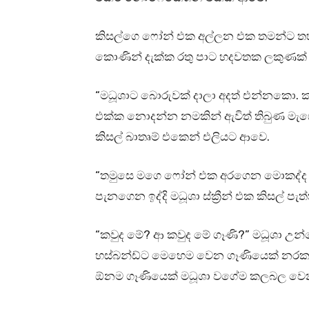
කිසල්ගෙ ෆෝන් එක අල්ලන එක තමන්ට තහනම
කොණින් දැක්ක රතු පාට හදවතක ලකුණක් හ
“මධූශාට බොරුවක් දාලා අදත් එන්නකො. ක
එක්ක නොදන්න නමකින් ඇවිත් තිබුණ මැසේජ
කිසල් බාතෘම් එකෙන් එලියට ආවෙ.
“තමුසෙ මගෙ ෆෝන් එක අරගෙන මොකද්ද 
පැනගෙන ඉද්දි මධූශා ස්ක්‍රීන් එක කිසල් ප
“කවුද මේ? ආ කවුද මේ ගෑණි?” මධූශා උ
හස්බන්ඩ්ට මෙහෙම වෙන ගෑණියෙක් නරක ආ
ඕනම ගෑණියෙක් මධූශා වගේම කලබල වෙ