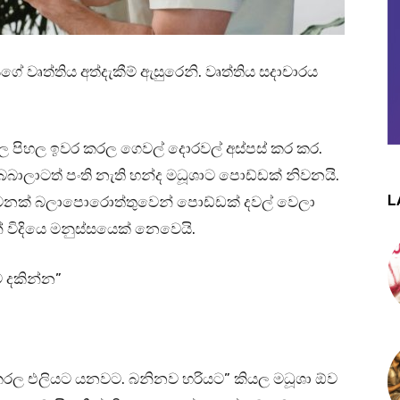
 වෘත්තිය අත්දැකීම් ඇසුරෙනි. වෘත්තිය සදාචාරය
ල පිහල ඉවර කරල ගෙවල් දොරවල් අස්පස් කර කර.
 බබාලාටත් පංති නැති හන්ද මධූශාට පොඩ්ඩක් නිවනයි.
L
ිවනක් බලාපොරොත්තුවෙන් පොඩ්ඩක් දවල් වෙලා
් විදියෙ මනුස්සයෙක් නෙවෙයි.
ව දකින්න”
රල එලියට යනවට. බනිනව හරියට” කියල මධූශා ඕව