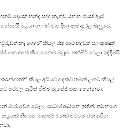
් දෙයක් හන්ද සද්ද නැතුව යන්න ගියත් ඇස්
න්දමයි මධූශා ෆෝන් එක දිහා ඇස් ඇරල බැලුවෙ.
වුරුවත් නෑ ගෙදර” කියල රතු පාට හදවත් සලකුණක්
් එක අතේ තියාගෙනම මධූශා තක්බීර් වෙලා ඉද්දිමයි
කරන්නෙ?” කියල අඩියට දෙකට තමන් ලඟට කිසල්
ැත්තට හරවල ඇවිත් තිබ්බ මැසේජ් එක පෙන්නුවා.
න්නේ මාරාවේශ වෙලා. සාධාරණයිනෙ ඉතින්. තමන්ගෙ
ශ්‍රයක් තියෙන මැසේජ් එකක් එව්වම ඒක දකින
නවා.