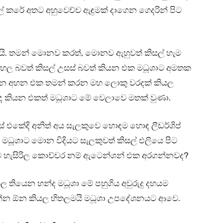
ිසල් කරේ අතට අහුවෙච්ච ඇඳුමක් දාගෙන ගෙදරින් පිට
. තමන් මොනව කරත්, මොනව ඇහුවත් කිසල් හැම
හල බවත් කිසල් උසස් බවත් කියන එක මධූශාට අමතක
ගැන අහන එක තමන් කරන මහ ලොකු වරදක් කියල
් ද කියන එකත් මධූශාට මේ වෙලාවෙ මතක් වුණා.
ස් එකේදි අනිත් අය සැලකුවෙ හොඳම හොඳ ලීඩර්ශිප්
දි මධූශාට මොන විදියට සැලකුවත් කිසල් එලියෙ පිට
ිදියට හැසිරිල කොච්චර නම් ඇටෙන්ශන් එක අරගන්නවද?
යල තියෙන හන්ද මධූශා මේ පහුගිය අවුරුදු දහයම
න්න ඕන කියල හිතලමයි මධූශා උපදේශනයට ආවෙ.