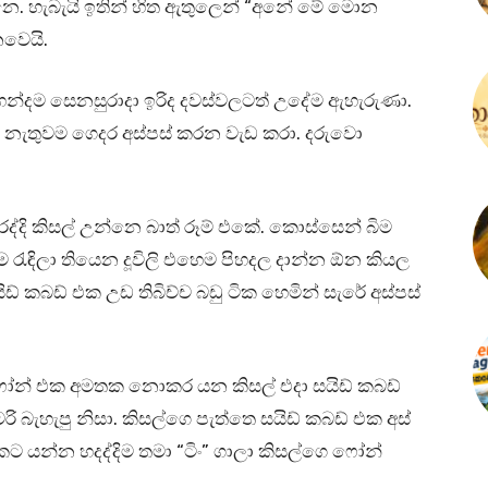
න්නෙ. හැබැයි ඉතින් හිත ඇතුලෙන් “අනේ මේ මොන
ෙවෙයි.
 හන්දම සෙනසුරාදා ඉරිද දවස්වලටත් උදේම ඇහැරුණා.
 නැතුවම ගෙදර අස්පස් කරන වැඩ කරා. දරුවො
රද්දි කිසල් උන්නෙ බාත් රූම් එකේ. කොස්සෙන් බිම
 රැඳිලා තියෙන දූවිලි එහෙම පිහදල දාන්න ඕන කියල
ඩ් කබඩ් එක උඩ තිබිච්ච බඩු ටික හෙමින් සැරේ අස්පස්
ම ෆෝන් එක අමතක නොකර යන කිසල් එදා සයිඩ් කබඩ්
ි බැහැපු නිසා. කිසල්ගෙ පැත්තෙ සයිඩ් කබඩ් එක අස්
ට යන්න හදද්දිම තමා “ටිං” ගාලා කිසල්ගෙ ෆෝන්