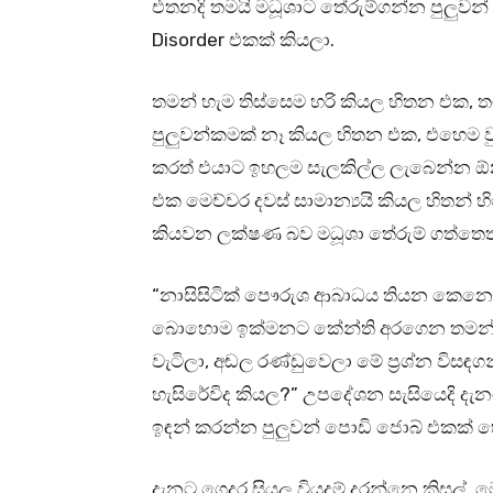
එතනදි තමයි මධූශාට තේරුම්ගන්න පුලුවන් 
Disorder එකක් කියලා.
තමන් හැම තිස්සෙම හරි කියල හිතන එක, ත
පුලුවන්කමක් නෑ කියල හිතන එක, එහෙම
කරත් එයාට ඉහලම සැලකිල්ල ලැබෙන්න ඕ
එක මෙච්චර දවස් සාමාන්‍යයි කියල හිතන් 
කියවන ලක්ෂණ බව මධූශා තේරුම් ගත්තෙත
“නාසිසිටික් පෞරුශ ආබාධය තියන කෙනෙක
බොහොම ඉක්මනට කේන්ති අරගෙන තමන් හර
වැටිලා, අඬල රණ්ඩුවෙලා මේ ප්‍රශ්න විස
හැසිරේවිද කියල?” උපදේශන සැසියෙදි දැ
ඉඳන් කරන්න පුලුවන් පොඩි ජොබ් එකක් 
දැනට ගෙදර සියලු වියදම් දරන්නෙ කිසල්