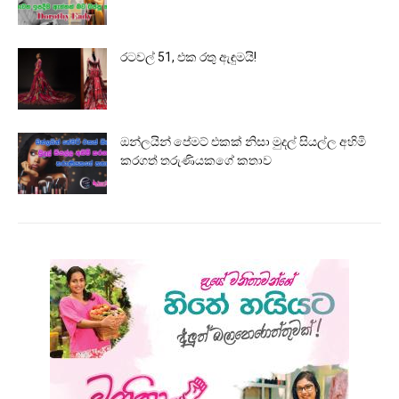
රටවල් 51, එක රතු ඇඳුමයි!
ඔන්ලයින් පේමට් එකක් නිසා මුදල් සියල්ල අහිමි
කරගත් තරුණියකගේ කතාව