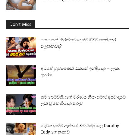
Don't Miss
කෙනෙක් නිරන්තරයෙන්ම ඔබව පහත් කර
සලකනවද?
අවසන් හුස්මතෙක් රැකගත් ඉන්දියානු – ලංකා
ආදරය
තම පෙම්වතියගේ මරණය නිසා සමාජ අපවාදයට
ලක් වූ කොරියානු තරුව
නැවත ඉපදීම ඇත්තක් බව ඔප්පු කල Dorothy
Eady ගෙ කතාව