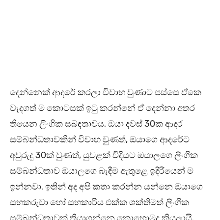
දෙන්නෙක් ආදරේ කරලා විවාහ වුණාට පස්සෙ ඒකෙ
වැදගත් ම කොටසක් ඉටු කරන්නේ ඒ දෙන්නා අතර
තියෙන ලිංගික සබඳතාවය. ඔයා දවස් 30ක ආදර
සම්බන්ධතාවකින් විවාහ වුණත්, ඔයාගෙ ආදරේට
අවුරුදු 30ක් වුණත්, යුවළක් විදියට ඔයාලගෙ ලිංගික
සම්බන්ධතාව ඔයාලගෙ බැඳීම ඇතුළෙ ඉදිරියෙන් ම
ඉන්නවා. ඉතින් අද අපි කතා කරන්න යන්නෙ ඔයාගෙ
සහකරුවා හෝ සහකාරිය එක්ක ශක්තිමත් ලිංගික
සම්බන්ධතාවක් තියාගන්නෙ කොහොමද කියලායි.