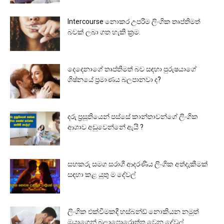
Intercourse නොකර උපරිම ලිංගික තෘප්තිමත්
බවක් ලබා ගත හැකි ක්‍රම.
දෙදෙනාගේ තෘප්තිමත් බව සඳහා පුරුෂයාගේ
ශිෂ්නයේ ප්‍රමාණය බලපානවා ද?
දරු ප්‍රසූතියෙන් පස්සේ කාන්තාවන්ගේ ලිංගික
ආශාව අඩුවෙන්නේ ඇයි ?
සහකරු සමග සරාගී ආදරණීය ලිංගික අත්දැකීමක්
සඳහා කළ යුතු ම දේවල්
ලිංගික එක්වීමකදී හස්බන්ඩ් නොකියන නමුත්
ඔයාගෙන් බලාපොරොත්තු වෙන දේවල්