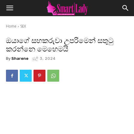
Home
SEX
ඔයාගේ සහකරුවා උපරිමෙන් සතුටු
කරන්නෙ මෙහෙමයි
By
Sharene
ජූලි 3, 2024