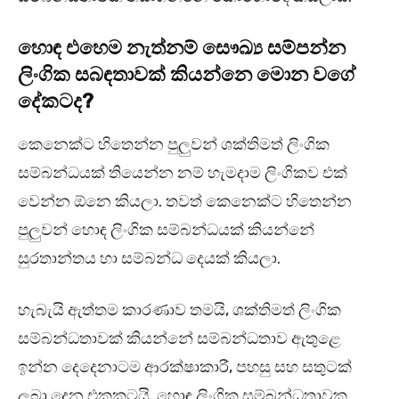
හොඳ එහෙම නැත්නම් සෞඛ්‍ය සම්පන්න
ලිංගික සබඳතාවක් කියන්නෙ මොන වගේ
දේකටද?
කෙනෙක්ට හිතෙන්න පුලුවන් ශක්තිමත් ලිංගික
සම්බන්ධයක් තියෙන්න නම් හැමදාම ලිංගිකව එක්
වෙන්න ඕනෙ කියලා. තවත් කෙනෙක්ට හිතෙන්න
පුලුවන් හොඳ ලිංගික සම්බන්ධයක් කියන්නේ
සුරතාන්තය හා සම්බන්ධ දෙයක් කියලා.
හැබැයි ඇත්තම කාරණාව තමයි, ශක්තිමත් ලිංගික
සම්බන්ධතාවක් කියන්නේ සම්බන්ධතාව ඇතුළෙ
ඉන්න දෙදෙනාටම ආරක්ෂාකාරී, පහසු සහ සතුටක්
ලබා දෙන එකකටයි. හොඳ ලිංගික සම්බන්ධතාවක