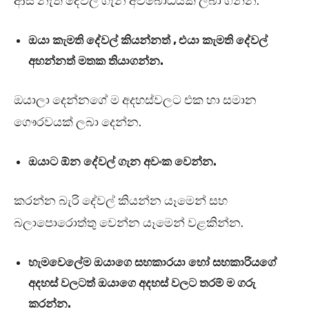
ආස නැති දේවල් ගැන අවබෝධයක් ලබා ගන්න.
ඔයා කැමති දේවල් කියන්නත් , එයා කැමති දේවල්
අහන්නත් මතක තියාගන්න.
ඔයාලා දෙන්නගේ ම අදහස්වලට එක හා සමාන
ගෞරවයක් ලබා දෙන්න.
ඔයාට ඕන දේවල් ගැන අවංක වෙන්න.
කරන්න බැරි දේවල් කියන්න යෑමෙන් සහ
බලාපොරොත්තු වෙන්න යෑමෙන් වළකින්න.
හැමවෙලේම ඔයාගෙ සහකාරයා හෝ සහකාරියගේ
අදහස් වලටත් ඔයාගෙ අදහස් වලට තරම් ම ගරු
කරන්න.