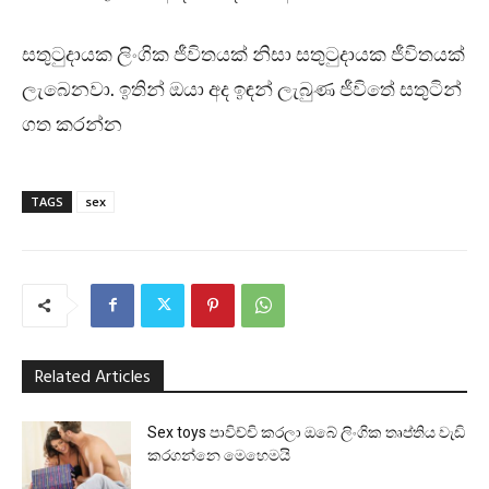
සතුටුදායක ලිංගික ජීවිතයක් නිසා සතුටුදායක ජීවිතයක්
ලැබෙනවා. ඉතින් ඔයා අද ඉඳන් ලැබුණ ජීවිතේ සතුටින්
ගත කරන්න
TAGS
sex
Related Articles
Sex toys පාවිච්චි කරලා ඔබේ ලිංගික තෘප්තිය වැඩි
කරගන්නෙ මෙහෙමයි