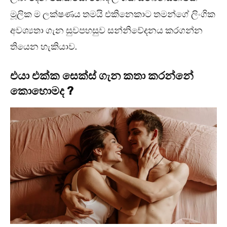
මූලික ම ලක්ෂණය තමයි එකිනෙකාට තමන්ගේ ලිංගික
අවශ්‍යතා ගැන සුවපහසුව සන්නිවේදනය කරගන්න
තියෙන හැකියාව.
එයා එක්ක සෙක්ස් ගැන කතා කරන්නේ
කොහොමද ?