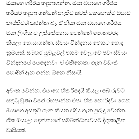
ඔයාගෙ ශරීරය හඳුනාගන්න. ඔයා ඔයාගෙ ශරීරය
හරියට හඳුනා ගන්නේ නැතිව තවත් කෙනෙක්ට ඔයාව
තෘප්තිමත් කරන්න බෑ. ඒ නිසා ඔයා ඔයාගෙ ශරීරය,
ඔයා ලිංගික ව උත්තේජනය වෙන්නේ මොනවටද
කියලා හොයාගන්න. ස්වයං වින්දනය මේකට හොඳ
ක්‍රමයක්. සමහර යුවළවල් එකම වෙලාවේ පවා ස්වයං
වින්දනයේ යෙදෙනවා. ඒ එකිනෙකා ගැන වඩාත්
හොඳින් දැන ගන්න ඕනෙ නිසායි.
අවංක වෙන්න. එයාගෙ හිත රිදෙයි කියලා බොරුවට
සතුටු වුණා වගේ රඟපාන්න එපා. හිත නොරිදවා ගෙන
ඔයාගෙ අසතුට ගැන කියන විදිය ගැන පුරුදු වෙන්න.
ඒක ඔයාලා දෙන්නාගේ සම්බන්ධතාවයට දිගුකාලීන
වාසියක්.