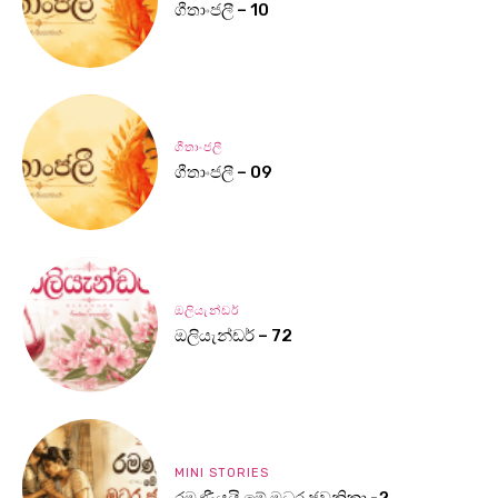
ගීතාංජලී – 10
ගීතාංජලී
ගීතාංජලී – 09
ඔලියැන්ඩර්
ඔලියැන්ඩර් – 72
MINI STORIES