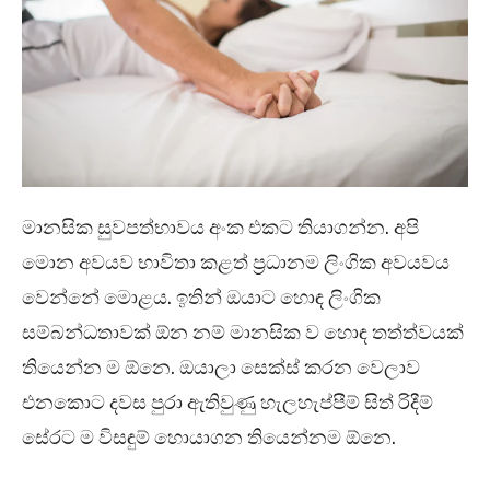
මානසික සුවපත්භාවය අංක එකට තියාගන්න. අපි
මොන අවයව භාවිතා කළත් ප්‍රධානම ලිංගික අවයවය
වෙන්නේ මොළය. ඉතින් ඔයාට හොඳ ලිංගික
සම්බන්ධතාවක් ඕන නම් මානසික ව හොඳ තත්ත්වයක්
තියෙන්න ම ඕනෙ. ඔයාලා සෙක්ස් කරන වෙලාව
එනකොට දවස පුරා ඇතිවුණු හැලහැප්පීම් සිත් රිදීම්
සේරට ම විසඳුම් හොයාගන තියෙන්නම ඕනෙ.