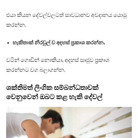
එයා කියන දේවල්වලටත් සාවධානව අවදානය යොමු
කරන්න.
හැකිතාක් නිරවුල් ව අදහස් ප්‍රකාශ කරන්න.
වටින් ගොඩින් නොකියා, අදහස් සෘජුව ප්‍රකාශ
කරන්නට වග බලාගන්න.
ශක්තිමත් ලිංගික සම්බන්ධතාවක්
වෙනුවෙන් ඔබට කළ හැකි දේවල්