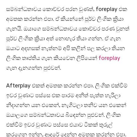
සම්බන්ධතාවය කොච්චර පරන වුණත්, foreplay එක
අමතක කරන්න එපා. ඒ කියන්නේ පූර්ව ලිංගික ක්‍රියා
ගැනයි. ඔයාගෙ සම්බන්ධතාවය කොච්චර පරණ වුනත්
පූර්ව ලිංගික ක්‍රියා අත් නොහැර තියා ගන්න. ඒ ගැන
ඔයාට අදහසක් නැත්නම් අපි කලින් පල කරලා තියන
ලිංගික තෘප්තිය ගැන කියවෙන ලිපියෙන්
foreplay
ගැන දැනගන්න පුළුවන්.
Afterplay එකත් අමතක කරන්න එපා. ලිංගික එක්වීම්
ඉවර වුණාට පස්සෙ එක පාරම අනිත් පැත්ත හැරිලා
නිදාගන්න යන එකෙන්, නැගිටලා තනිව යන එකෙන්
ඔයාලගෙ සම්බන්ධතාවය බිඳෙන්න පුළුවන්. ලිංගික
එක්වීම් ඉවර වුණාට පස්සෙ එයාව ටිකක් තුරුල්
කරගෙන ඉන්න, ආදරේ දෙන්න අමතක කරන්න එපා.