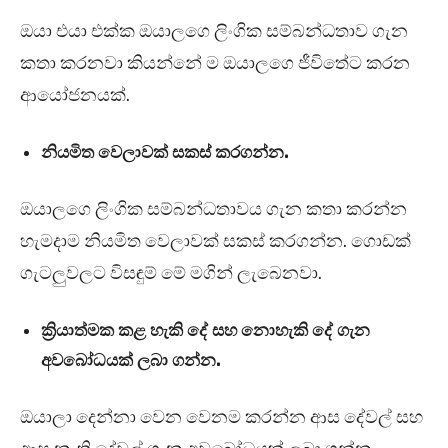
ඔයා එයා එක්ක ඔයාලගෙ ලිංගික සම්බන්ධතාව ගැන
කතා කරනවා කියන්නේ ම ඔයාලගෙ ජීවිතේට කරන
ආයෝජනයක්.
නියමිත වෙලාවක් සකස් කරගන්න.
ඔයාලගෙ ලිංගික සම්බන්ධතාවය ගැන කතා කරන්න
හැමදාම නියමිත වෙලාවක් සකස් කරගන්න. ගොඩක්
ගැටලුවලට විසඳුම් මේ මගින් ලැබෙනවා.
ක්‍රියාත්මක කළ හැකි දේ සහ නොහැකි දේ ගැන
අවබෝධයක් ලබා ගන්න.
ඔයාලා දෙන්නා වෙන වෙනම කරන්න ආස දේවල් සහ